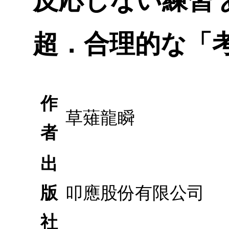
反応しない練習
超．合理的な「
作
草薙龍瞬
者
出
版
叩應股份有限公司
社