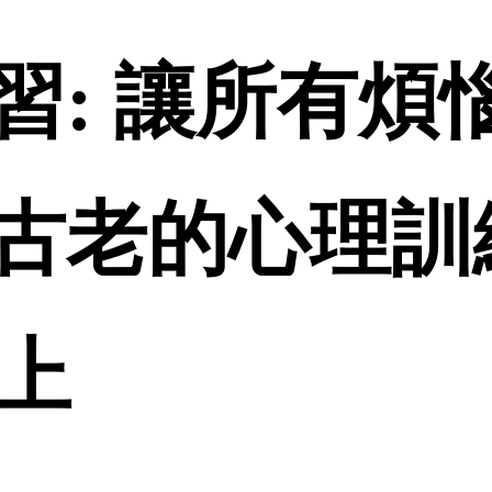
: 讓所有煩惱
古老的心理訓練
線上