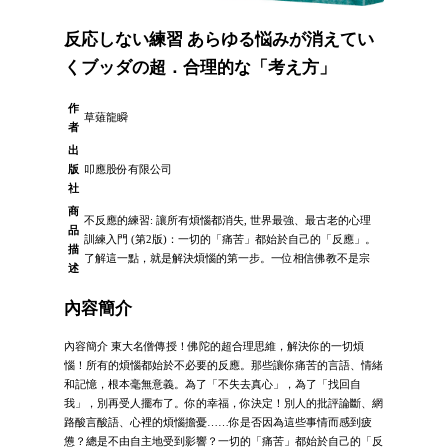
反応しない練習 あらゆる悩みが消えてい
くブッダの超．合理的な「考え方」
作
草薙龍瞬
者
出
版
叩應股份有限公司
社
商
不反應的練習: 讓所有煩惱都消失, 世界最強、最古老的心理
品
訓練入門 (第2版)：一切的「痛苦」都始於自己的「反應」。
描
了解這一點，就是解決煩惱的第一步。一位相信佛教不是宗
述
內容簡介
內容簡介 東大名僧傳授！佛陀的超合理思維，解決你的一切煩
惱！所有的煩惱都始於不必要的反應。那些讓你痛苦的言語、情緒
和記憶，根本毫無意義。為了「不失去真心」，為了「找回自
我」，別再受人擺布了。你的幸福，你決定！別人的批評論斷、網
路酸言酸語、心裡的煩惱擔憂……你是否因為這些事情而感到疲
憊？總是不由自主地受到影響？一切的「痛苦」都始於自己的「反