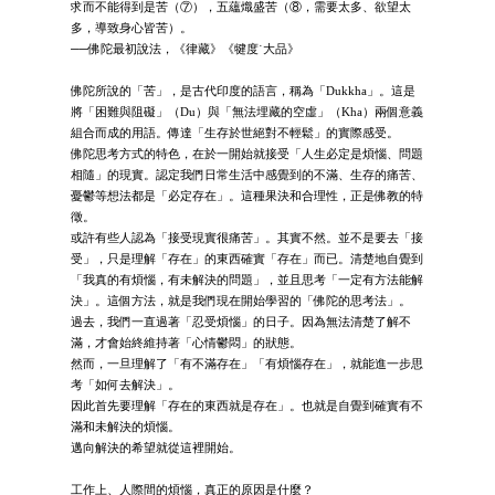
求而不能得到是苦（⑦），五蘊熾盛苦（⑧，需要太多、欲望太
多，導致身心皆苦）。
──佛陀最初說法，《律藏》《犍度˙大品》
佛陀所說的「苦」，是古代印度的語言，稱為「Dukkha」。這是
將「困難與阻礙」（Du）與「無法埋藏的空虛」（Kha）兩個意義
組合而成的用語。傳達「生存於世絕對不輕鬆」的實際感受。
佛陀思考方式的特色，在於一開始就接受「人生必定是煩惱、問題
相隨」的現實。認定我們日常生活中感覺到的不滿、生存的痛苦、
憂鬱等想法都是「必定存在」。這種果決和合理性，正是佛教的特
徵。
或許有些人認為「接受現實很痛苦」。其實不然。並不是要去「接
受」，只是理解「存在」的東西確實「存在」而已。清楚地自覺到
「我真的有煩惱，有未解決的問題」，並且思考「一定有方法能解
決」。這個方法，就是我們現在開始學習的「佛陀的思考法」。
過去，我們一直過著「忍受煩惱」的日子。因為無法清楚了解不
滿，才會始終維持著「心情鬱悶」的狀態。
然而，一旦理解了「有不滿存在」「有煩惱存在」，就能進一步思
考「如何去解決」。
因此首先要理解「存在的東西就是存在」。也就是自覺到確實有不
滿和未解決的煩惱。
邁向解決的希望就從這裡開始。
工作上、人際間的煩惱，真正的原因是什麼？