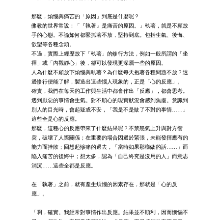
那麼，煩惱與痛苦的「原因」到底是什麼呢？
佛教的世界常說：「『執著』是痛苦的原因。」執著，就是不願放
手的心態。不論如何都緊抓著不放，堅持到底。包括生氣、後悔、
欲望等各種念頭。
不過，實際上經歷放下「執著」的修行方法，例如一般所謂的「坐
禪」或「內觀靜心」後，卻可以發現更深層一些的原因。
人為什麼不願放下煩惱與執著？為什麼每天抱著各種問題不放？透
過修行便能了解，製造出這些惱人現象的，正是「心的反應」。
確實，我們在每天的工作與生活中都會作出「反應」，都會思考。
遇到厭惡的事情會生氣。對不順心的現實狀況會感到焦慮。意識到
別人的目光時，會起疑或不安，「我是不是做了不對的事情……」
這些全是心的反應。
那麼，這種心的反應帶來了什麼結果呢？不禁怒氣上升與對方衝
突，破壞了人際關係；在重要的場合因過於緊張，未能發揮應有的
能力而挫敗；回想起慘痛的過去，「當時如果那樣做的話……」而
陷入痛苦的後悔中；想太多，認為「自己終究是沒用的人」而意志
消沉……這些全都是反應。
在「執著」之前，就有產生煩惱的因素存在，那就是「心的反
應」。
「啊，確實。我經常對事情作出反應。結果並不順利，因而懊惱不