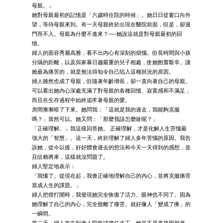
母親。」
她對母親最初的記憶是「六歲時住院的時候」。她日日從窗口向外
望，等待母親來到。有一天母親終於出現在醫院前面，但是，卻過
門而不入。母親為什麼不進來？──她說這就是對母親最初的回
憶。
婦人的面容秀麗高雅，看不出內心有深刻的煩惱。但長時間與小孩
分隔的距離，以及與家暴日趨嚴重的兒子相處，使她飽嘗艱辛。讓
她最為痛苦的，就是無法得知令自己陷入這種狀況的原因。
婦人雖然也成了母親，但隨著年齡增長，卻一直向著自己的母親。
可以看出她內心深處充滿了對母親的各種回憶、寂寞感和不滿足，
而且在生存過程中始終追求著母親的愛。
房間漸漸暗了下來。她問我：「這就是我的過去，我能夠克服
嗎？」當然可以。她又問：「那麼我該怎麼做呢？」
「正確理解。」我這樣回答她。 正確理解，才是化解人生苦惱最
強大的「智慧」。這一天，終於理解了婦人多年苦惱的原因。我告
訴她，從今以後，好好體會過去的想法和今天一天得到的感想，並
且信賴將來，這樣就沒問題了。
婦人堅定地表示：
「我懂了。從現在起，我會正確地理解自己的內心，並將克服痛苦
當成人生的課題。」
婦人把燈打開時，我發現她完全恢復了活力。眼神也不同了。因為
她理解了自己的內心，完全脫離了痛苦。就好像人「變成了佛」的
一瞬間。