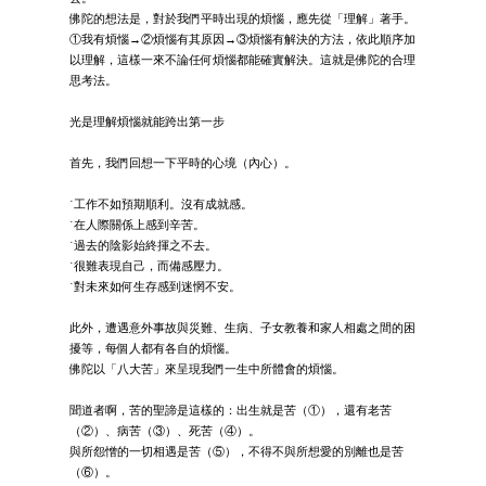
佛陀的想法是，對於我們平時出現的煩惱，應先從「理解」著手。
①我有煩惱→②煩惱有其原因→③煩惱有解決的方法，依此順序加
以理解，這樣一來不論任何煩惱都能確實解決。這就是佛陀的合理
思考法。
光是理解煩惱就能跨出第一步
首先，我們回想一下平時的心境（內心）。
˙工作不如預期順利。沒有成就感。
˙在人際關係上感到辛苦。
˙過去的陰影始終揮之不去。
˙很難表現自己，而備感壓力。
˙對未來如何生存感到迷惘不安。
此外，遭遇意外事故與災難、生病、子女教養和家人相處之間的困
擾等，每個人都有各自的煩惱。
佛陀以「八大苦」來呈現我們一生中所體會的煩惱。
聞道者啊，苦的聖諦是這樣的：出生就是苦（①），還有老苦
（②）、病苦（③）、死苦（④）。
與所怨憎的一切相遇是苦（⑤），不得不與所想愛的別離也是苦
（⑥）。