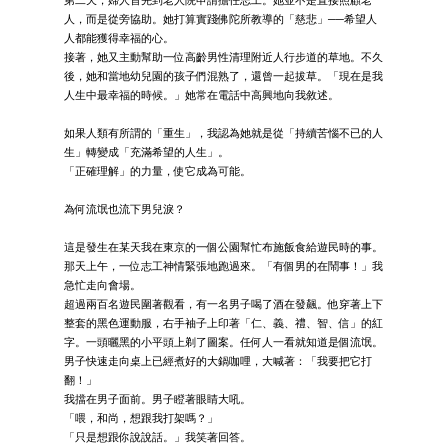
第二天，婦人首先到老人院申請擔任志工。她並不是直接照顧老
人，而是從旁協助。她打算實踐佛陀所教導的「慈悲」──希望人
人都能獲得幸福的心。
接著，她又主動幫助一位高齡男性清理附近人行步道的草地。不久
後，她和當地幼兒園的孩子們混熟了，還曾一起拔草。「現在是我
人生中最幸福的時候。」她常在電話中高興地向我敘述。
如果人類有所謂的「重生」，我認為她就是從「持續苦惱不已的人
生」轉變成「充滿希望的人生」。
「正確理解」的力量，使它成為可能。
為何流氓也流下男兒淚？
這是發生在某天我在東京的一個公園幫忙布施飯食給遊民時的事。
那天上午，一位志工神情緊張地跑過來。「有個男的在鬧事！」我
急忙走向會場。
超過兩百名遊民圍著觀看，有一名男子喝了酒在發飆。他穿著上下
整套的黑色運動服，右手袖子上印著「仁、義、禮、智、信」的紅
字。一頭曬黑的小平頭上剃了圖案。任何人一看就知道是個流氓。
男子快速走向桌上已經煮好的大鍋咖哩，大喊著：「我要把它打
翻！」
我擋在男子面前。男子瞪著眼睛大吼。
「喂，和尚，想跟我打架嗎？」
「只是想跟你說說話。」我笑著回答。