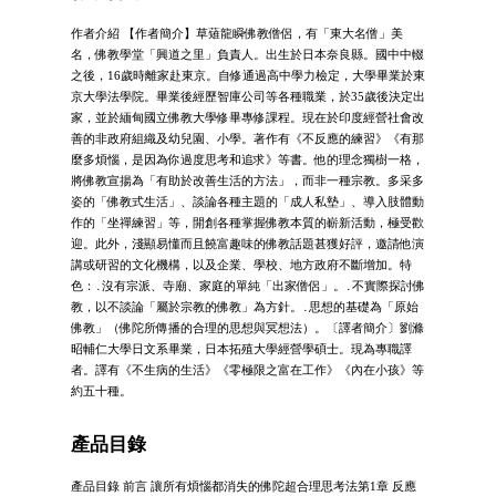
作者介紹 【作者簡介】草薙龍瞬佛教僧侶，有「東大名僧」美
名，佛教學堂「興道之里」負責人。出生於日本奈良縣。國中中輟
之後，16歲時離家赴東京。自修通過高中學力檢定，大學畢業於東
京大學法學院。畢業後經歷智庫公司等各種職業，於35歲後決定出
家，並於緬甸國立佛教大學修畢專修課程。現在於印度經營社會改
善的非政府組織及幼兒園、小學。著作有《不反應的練習》《有那
麼多煩惱，是因為你過度思考和追求》等書。他的理念獨樹一格，
將佛教宣揚為「有助於改善生活的方法」，而非一種宗教。多采多
姿的「佛教式生活」、談論各種主題的「成人私墊」、導入肢體動
作的「坐禪練習」等，開創各種掌握佛教本質的嶄新活動，極受歡
迎。此外，淺顯易懂而且饒富趣味的佛教話題甚獲好評，邀請他演
講或研習的文化機構，以及企業、學校、地方政府不斷增加。特
色：․沒有宗派、寺廟、家庭的單純「出家僧侶」。․不實際探討佛
教，以不談論「屬於宗教的佛教」為方針。․思想的基礎為「原始
佛教」（佛陀所傳播的合理的思想與冥想法）。〔譯者簡介〕劉滌
昭輔仁大學日文系畢業，日本拓殖大學經營學碩士。現為專職譯
者。譯有《不生病的生活》《零極限之富在工作》《內在小孩》等
約五十種。
產品目錄
產品目錄 前言 讓所有煩惱都消失的佛陀超合理思考法第1章 反應