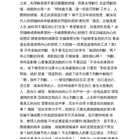
之前，先理解原因不要試圖擺脫煩惱，而要去理解它 光是理解煩
惱，就能跨出第一步 「明快處方箋」讓一切迎刃而解 工作上、人
際間的煩惱，真正的原因是什麼？ 兩千五百年前的智慧，解決現
代人的煩惱綽綽有餘著眼於問題的原因 佛陀用「激流」比喻真實
人生 如何與不滿足的心打交道？ 希望被肯定，到底有何意義？ 由
苦惱轉成懷抱希望的一天確實觀察內心狀態① 用言語確認內心的
狀態② 體會身體的感覺③ 在腦海裡分類 巧妙歸零妄想的方法 養成
邊走路邊清理內心的習慣 三大煩惱──其實是超便利的工具？第2
章 不作多餘的判斷，也不要否定自己你常作「無謂的判斷」嗎？
停止判斷好與壞、喜歡跟討厭 不懂裝懂，讓你開心嗎？ 「判斷」
有時是劇毒 心要像潺潺流動的小河 不要誤認「不存在的東西存
在」 放下痛苦的方法要小心名為傲慢的心病 只要想「對你是否有
幫助」就好 想著「我是對的」就錯了從不自覺下判斷中解脫①
「啊，我作了判斷。」──發現判斷的語言② 思考「自己是自己」
③立誓「成為坦率的人」任何時候都不否定自己 會生出怒氣的
人，是自己 練習：恢復自由的心① 到戶外一步一步地走路② 環視
遼闊的世界 ③我肯定我自己 停止判斷之後，人生即可順利展開培
養真正的自信 需要自信這件事，完全不合理 什麼是現在能做的
事？ 擺脫「現在非努力不可」的想法 只要先累積經驗就好第3章
別被不滿或壓力等負面情感所苦不升高情緒，也不壓抑情感 首
先，整理人的煩惱 不作反應是最大的勝利 推讓給對方，是不受人
際困擾的根本 這樣做，就能將煩惱減半 為何流氓也會流下男兒
淚？如何與棘手的人相處？ 不去判斷他人的事 忘記過去，不對記
憶作反應 對方永遠是「初次見面的人」 與對方一起來理解 佛教所