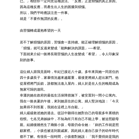
已。」相信你一定同意這種說法。「反應」正是煩惱的真正原因。
因為這種反應，而產生出人生的困擾與煩惱。
所以，我們平時應該注意一件事。
就是「不要作無謂的反應」。
由苦惱轉成還抱希望的一天
若不了解煩惱的原因，苦惱會一直持續。能正確理解煩惱的原因，
「煩惱」就可反過來變成「能夠解決的課題」──希望。
下面就來介紹一個將長期苦惱的人生改變成「希望」，令人印象深
刻的故事。
這位婦人跟我見面時，年紀已接近八十歲。多年來與她一同居住的
四十多歲長子，家暴情況越來越嚴重，最後更將婦人趕出家門。他
從屋裡將門反鎖，誰都無法進入屋內，婦人於是在人生的晚期成為
無家可歸的遊民。
幸運的她在政府的最低生活保障措施下，被安置到一間小公寓內。
我在一個炎夏的午後，來到她居住的公寓。婦人堅決地說：「今天
如果得不到答案，我就在這裡上吊自殺。」
婦人緩緩敘述她的過去。從話中聽得出她對自己的母親多年累積的
怨恨。七名兄弟姊妹中，不知為何只有自己不能上學，被迫照顧母
親。結婚後雖然生了兩個小孩，母親仍命令她：「妳的工作就是照
顧家裡。」小孩也被送到親戚家。因此婦人連自己孩子的幼年時代
都不了解。有很長一段時間，小孩都對她說：「我不覺得妳是我的