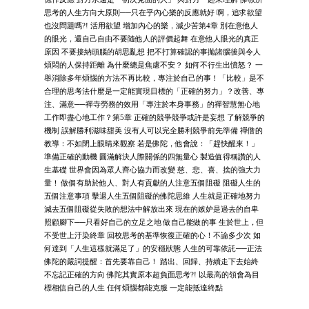
思考的人生方向大原則──只在乎內心樂的反應就好 啊，追求欲望
也沒問題嗎?! 活用欲望 增加內心的樂，減少苦第4章 別在意他人
的眼光，還自己自由不要隨他人的評價起舞 在意他人眼光的真正
原因 不要接納頭腦的胡思亂想 把不打算確認的事拋諸腦後與令人
煩悶的人保持距離 為什麼總是焦慮不安？ 如何不行生出憤怒？ 一
舉消除多年煩惱的方法不再比較，專注於自己的事！「比較」是不
合理的思考法什麼是一定能實現目標的「正確的努力」？改善、專
注、滿意──禪寺勞務的效用「專注於本身事務」的禪智慧無心地
工作即盡心地工作？第5章 正確的競爭競爭或許是妄想 了解競爭的
機制 誤解勝利滋味甜美 沒有人可以完全勝利競爭前先準備 禪僧的
教導：不如閉上眼睛來觀察 若是佛陀，他會說：「趕快醒來！」
準備正確的動機 圓滿解決人際關係的四無量心 製造值得稱讚的人
生基礎 世界會因為眾人齊心協力而改變 慈、悲、喜、捨的強大力
量！ 做個有助於他人、對人有貢獻的人注意五個阻礙 阻礙人生的
五個注意事項 擊退人生五個阻礙的佛陀思維 人生就是正確地努力
減去五個阻礙從失敗的想法中解放出來 現在的嫉妒是過去的自卑
照顧腳下──只看好自己的立足之地 做自己能做的事 生於世上，但
不受世上汙染終章 回校思考的基準恢復正確的心！不論多少次 如
何達到「人生這樣就滿足了」的安穩狀態 人生的可靠依託──正法
佛陀的嚴詞提醒：首先要靠自己！ 踏出、回歸、持續走下去始終
不忘記正確的方向 佛陀其實原本超負面思考?! 以最高的領會為目
標相信自己的人生 任何煩惱都能克服 一定能抵達終點