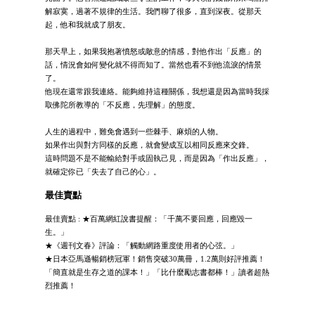
解寂寞，過著不規律的生活。我們聊了很多，直到深夜。從那天
起，他和我就成了朋友。
那天早上，如果我抱著憤怒或敵意的情感，對他作出「反應」的
話，情況會如何變化就不得而知了。當然也看不到他流淚的情景
了。
他現在還常跟我連絡。能夠維持這種關係，我想還是因為當時我採
取佛陀所教導的「不反應，先理解」的態度。
人生的過程中，難免會遇到一些棘手、麻煩的人物。
如果作出與對方同樣的反應，就會變成互以相同反應來交鋒。
這時問題不是不能輸給對手或固執己見，而是因為「作出反應」，
就確定你已「失去了自己的心」。
最佳賣點
最佳賣點 : ★百萬網紅說書提醒：「千萬不要回應，回應毀一
生。」
★《週刊文春》評論：「觸動網路重度使用者的心弦。」
★日本亞馬遜暢銷榜冠軍！銷售突破30萬冊，1.2萬則好評推薦！
「簡直就是生存之道的課本！」「比什麼勵志書都棒！」讀者超熱
烈推薦！