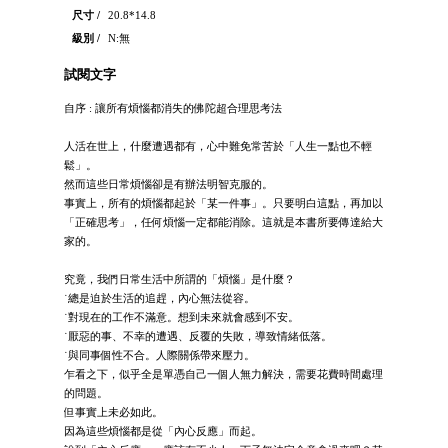
尺寸 /
20.8*14.8
級別 /
N:無
試閱文字
自序 : 讓所有煩惱都消失的佛陀超合理思考法
人活在世上，什麼遭遇都有，心中難免常苦於「人生一點也不輕
鬆」。
然而這些日常煩惱卻是有辦法明智克服的。
事實上，所有的煩惱都起於「某一件事」。只要明白這點，再加以
「正確思考」，任何煩惱一定都能消除。這就是本書所要傳達給大
家的。
究竟，我們日常生活中所謂的「煩惱」是什麼？
˙總是迫於生活的追趕，內心無法從容。
˙對現在的工作不滿意。想到未來就會感到不安。
˙厭惡的事、不幸的遭遇、反覆的失敗，導致情緒低落。
˙與同事個性不合。人際關係帶來壓力。
乍看之下，似乎全是單憑自己一個人無力解決，需要花費時間處理
的問題。
但事實上未必如此。
因為這些煩惱都是從「內心反應」而起。