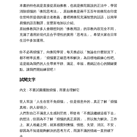
本書的特色就是直接從原始佛教，也就是佛陀親說的正法中，學習
消除煩惱的「佛陀思考法」。原始佛教是兩千五百年前佛陀在印度
住世時所提倡的最古老教義，書裡將佛陀充滿智慧的話語，以簡單
易懂的語言翻譯，並豐富地加以介紹。
原始佛教與許多人會聯想到的「佛教用語」的宗教內容完全不同，
充滿了適用於現代且合乎理性的實用「思考法」。希望大家在日常
生活中多加運用。
你不必再煩惱了。向佛陀學習，每天務必以「無論在什麼狀況下，
都不輕率反應」「煩惱要正確思考和解決」為目標地鍛鍊心性吧。
這是能為我們的人生帶來平靜、滿足、幸福，應銘記在心的關鍵要
點。讓我們開始練習吧！
試閱文字
內文 : 不要試圖擺脫煩惱，而要去理解它
世人常說「人生在世不免煩惱」。但是很意外的，真正了解「煩惱
真相」的人卻很少。
人們對自己不滿意人生感到茫然，即使有「不應該繼續這樣下去」
的想法，但因為不了解「煩惱的真正原因」，所以無力解決。工作
上、家人相處之間，就算感覺到懊惱、憤怒、失望、消沉、不安，
卻因為不知道能夠解決的思考方式，而讓不滿的情緒一直持續下
去。