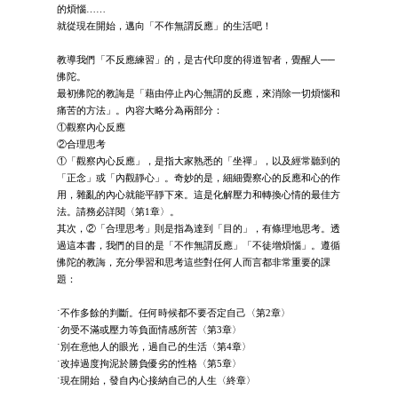
的煩惱……
就從現在開始，邁向「不作無謂反應」的生活吧！
教導我們「不反應練習」的，是古代印度的得道智者，覺醒人──
佛陀。
最初佛陀的教誨是「藉由停止內心無謂的反應，來消除一切煩惱和
痛苦的方法」。內容大略分為兩部分：
①觀察內心反應
②合理思考
①「觀察內心反應」，是指大家熟悉的「坐禪」，以及經常聽到的
「正念」或「內觀靜心」。奇妙的是，細細覺察心的反應和心的作
用，雜亂的內心就能平靜下來。這是化解壓力和轉換心情的最佳方
法。請務必詳閱〈第1章〉。
其次，②「合理思考」則是指為達到「目的」，有條理地思考。透
過這本書，我們的目的是「不作無謂反應」「不徒增煩惱」。遵循
佛陀的教誨，充分學習和思考這些對任何人而言都非常重要的課
題：
˙不作多餘的判斷。任何時候都不要否定自己〈第2章〉
˙勿受不滿或壓力等負面情感所苦〈第3章〉
˙別在意他人的眼光，過自己的生活〈第4章〉
˙改掉過度拘泥於勝負優劣的性格〈第5章〉
˙現在開始，發自內心接納自己的人生〈終章〉