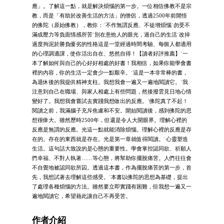
應」。了解這一點，就是解決煩惱的第一步。一位相信佛教不是宗
教，而是「有助於改善生活的方法」的僧侶，透過2500年前開悟
的佛陀（原始佛教），教你：˙不作無謂反應、不徒增煩惱˙勿受不
滿或壓力等負面情感所苦˙別在意他人的眼光，過自己的生活˙改掉
過度拘泥於勝負優劣的性格這是一堂經過時間考驗、每個人都適用
的心理調適課，使你活出自在、悠然自得！【讀者好評推薦】˙一
本了解如何與自己的心好好相處的好書！我相信，如果你能學會書
裡的內容，你的生活一定會少一點艱辛。˙這是一本非常棒的書，
為退休後的我提供精神支柱。我想我會一遍又一遍地閱讀它。˙我
注意到自己在職場、與家人相處上有些問題，然後撥雲見日地心情
變好了。我想我會嘗試去實踐我想做出的反應。˙佛陀真了不起！
閱讀之前，我滿腦子充斥焦慮和不安。開始閱讀後，感到佛陀的思
想很偉大。雖然歷時2500年，但還是令人大開眼界。理解心裡的
反應是無謂的反應。光這一點就能消除煩惱。理解心裡的反應是存
在的。存在的東西就是存在。光是第一章就值得閱讀。˙心靈塑造
生活。這句話大致說的是心態的重要性。學會掌控認同欲、祈願人
們幸福、不對人執著……等心態，將幫助你擺脫痛苦。人們往往會
不自覺地被認同欲所囚。透過這本書，作為擺脫痛苦的第一步，首
先，我想試著去理解這些感受。˙本書以佛陀的思想為基礎，提出
了處理各種煩惱的方法。雖然要立即實踐有困難，但我想一遍又一
遍地閱讀它，希望藉此讓自己不再受苦。
作者介紹