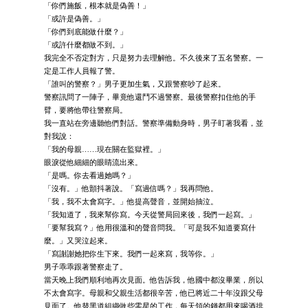
「你們施飯，根本就是偽善！」
「或許是偽善。」
「你們到底能做什麼？」
「或許什麼都做不到。」
我完全不否定對方，只是努力去理解他。不久後來了五名警察。一
定是工作人員報了警。
「誰叫的警察？」男子更加生氣，又跟警察吵了起來。
警察訊問了一陣子，畢竟他還鬥不過警察。最後警察扣住他的手
臂，要將他帶往警察局。
我一直站在旁邊聽他們對話。警察準備動身時，男子盯著我看，並
對我說：
「我的母親……現在關在監獄裡。」
眼淚從他細細的眼睛流出來。
「是嗎。你去看過她嗎？」
「沒有。」他顫抖著說。「寫過信嗎？」我再問他。
「我，我不太會寫字。」他提高聲音，並開始抽泣。
「我知道了，我來幫你寫。今天從警局回來後，我們一起寫。」
「要幫我寫？」他用很溫和的聲音問我。「可是我不知道要寫什
麼。」又哭泣起來。
「寫謝謝她把你生下來。我們一起來寫，我等你。」
男子乖乖跟著警察走了。
當天晚上我們順利地再次見面。他告訴我，他國中都沒畢業，所以
不太會寫字。母親和父親生活都很辛苦，他已將近二十年沒跟父母
見面了。他替黑道組織做些零星的工作，每天領的錢都用來喝酒排