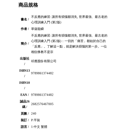
商品規格
不反應的練習: 讓所有煩惱都消失, 世界最強、最古老的
書名 /
心理訓練入門 (第2版)
作者 /
草薙龍瞬
不反應的練習: 讓所有煩惱都消失, 世界最強、最古老的
心理訓練入門 (第2版)：一切的「痛苦」都始於自己的
簡介 /
「反應」。了解這一點，就是解決煩惱的第一步。一位
相信佛教不是宗
出版社
叩應股份有限公司
/
ISBN13
9789861374482
/
ISBN10
/
EAN /
9789861374482
誠品26
2682576467005
碼 /
頁數 /
240
裝訂 /
P:平裝
語言 /
1:中文 繁體