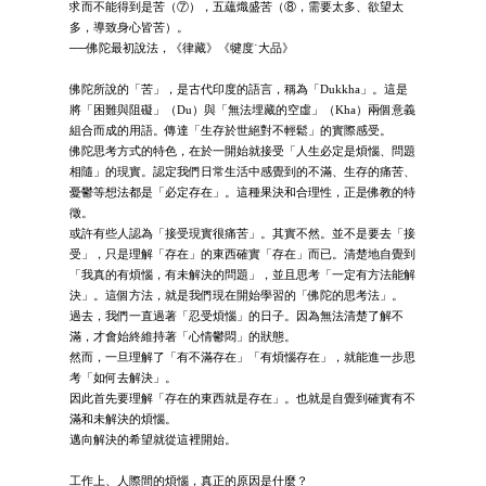
求而不能得到是苦（⑦），五蘊熾盛苦（⑧，需要太多、欲望太
多，導致身心皆苦）。
──佛陀最初說法，《律藏》《犍度˙大品》
佛陀所說的「苦」，是古代印度的語言，稱為「Dukkha」。這是
將「困難與阻礙」（Du）與「無法埋藏的空虛」（Kha）兩個意義
組合而成的用語。傳達「生存於世絕對不輕鬆」的實際感受。
佛陀思考方式的特色，在於一開始就接受「人生必定是煩惱、問題
相隨」的現實。認定我們日常生活中感覺到的不滿、生存的痛苦、
憂鬱等想法都是「必定存在」。這種果決和合理性，正是佛教的特
徵。
或許有些人認為「接受現實很痛苦」。其實不然。並不是要去「接
受」，只是理解「存在」的東西確實「存在」而已。清楚地自覺到
「我真的有煩惱，有未解決的問題」，並且思考「一定有方法能解
決」。這個方法，就是我們現在開始學習的「佛陀的思考法」。
過去，我們一直過著「忍受煩惱」的日子。因為無法清楚了解不
滿，才會始終維持著「心情鬱悶」的狀態。
然而，一旦理解了「有不滿存在」「有煩惱存在」，就能進一步思
考「如何去解決」。
因此首先要理解「存在的東西就是存在」。也就是自覺到確實有不
滿和未解決的煩惱。
邁向解決的希望就從這裡開始。
工作上、人際間的煩惱，真正的原因是什麼？