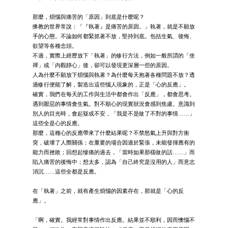
那麼，煩惱與痛苦的「原因」到底是什麼呢？
佛教的世界常說：「『執著』是痛苦的原因。」執著，就是不願放
手的心態。不論如何都緊抓著不放，堅持到底。包括生氣、後悔、
欲望等各種念頭。
不過，實際上經歷放下「執著」的修行方法，例如一般所謂的「坐
禪」或「內觀靜心」後，卻可以發現更深層一些的原因。
人為什麼不願放下煩惱與執著？為什麼每天抱著各種問題不放？透
過修行便能了解，製造出這些惱人現象的，正是「心的反應」。
確實，我們在每天的工作與生活中都會作出「反應」，都會思考。
遇到厭惡的事情會生氣。對不順心的現實狀況會感到焦慮。意識到
別人的目光時，會起疑或不安，「我是不是做了不對的事情……」
這些全是心的反應。
那麼，這種心的反應帶來了什麼結果呢？不禁怒氣上升與對方衝
突，破壞了人際關係；在重要的場合因過於緊張，未能發揮應有的
能力而挫敗；回想起慘痛的過去，「當時如果那樣做的話……」而
陷入痛苦的後悔中；想太多，認為「自己終究是沒用的人」而意志
消沉……這些全都是反應。
在「執著」之前，就有產生煩惱的因素存在，那就是「心的反
應」。
「啊，確實。我經常對事情作出反應。結果並不順利，因而懊惱不