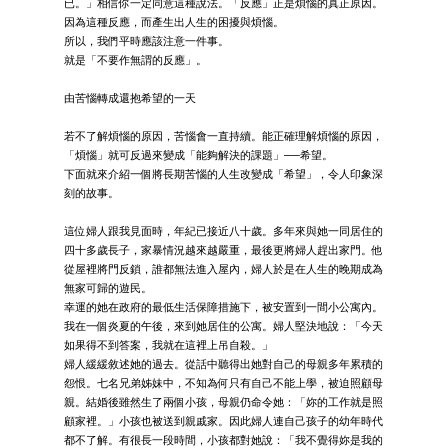
已。」相信你一定同意這種說法。「反應」正是煩惱的真正原因。
因為這種反應，而產生出人生的困擾與煩惱。
所以，我們平時應該注意一件事。
就是「不要作無謂的反應」。
由苦惱轉成還抱希望的一天
若不了解煩惱的原因，苦惱會一直持續。能正確理解煩惱的原因，
「煩惱」就可反過來變成「能夠解決的課題」──希望。
下面就來介紹一個將長期苦惱的人生改變成「希望」，令人印象深
刻的故事。
這位婦人跟我見面時，年紀已接近八十歲。多年來與她一同居住的
四十多歲長子，家暴情況越來越嚴重，最後更將婦人趕出家門。他
從屋裡將門反鎖，誰都無法進入屋內，婦人於是在人生的晚期成為
無家可歸的遊民。
幸運的她在政府的最低生活保障措施下，被安置到一間小公寓內。
我在一個炎夏的午後，來到她居住的公寓。婦人堅決地說：「今天
如果得不到答案，我就在這裡上吊自殺。」
婦人緩緩敘述她的過去。從話中聽得出她對自己的母親多年累積的
怨恨。七名兄弟姊妹中，不知為何只有自己不能上學，被迫照顧母
親。結婚後雖然生了兩個小孩，母親仍命令她：「妳的工作就是照
顧家裡。」小孩也被送到親戚家。因此婦人連自己孩子的幼年時代
都不了解。有很長一段時間，小孩都對她說：「我不覺得妳是我的