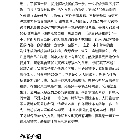
應」。了解這一點，就是解決煩惱的第一步。一位相信佛教不是宗
教，而是「有助於改善生活的方法」的僧侶，透過2500年前開悟
的佛陀（原始佛教），教你：˙不作無謂反應、不徒增煩惱˙勿受不
滿或壓力等負面情感所苦˙別在意他人的眼光，過自己的生活˙改掉
過度拘泥於勝負優劣的性格這是一堂經過時間考驗、每個人都適用
的心理調適課，使你活出自在、悠然自得！【讀者好評推薦】˙一
本了解如何與自己的心好好相處的好書！我相信，如果你能學會書
裡的內容，你的生活一定會少一點艱辛。˙這是一本非常棒的書，
為退休後的我提供精神支柱。我想我會一遍又一遍地閱讀它。˙我
注意到自己在職場、與家人相處上有些問題，然後撥雲見日地心情
變好了。我想我會嘗試去實踐我想做出的反應。˙佛陀真了不起！
閱讀之前，我滿腦子充斥焦慮和不安。開始閱讀後，感到佛陀的思
想很偉大。雖然歷時2500年，但還是令人大開眼界。理解心裡的
反應是無謂的反應。光這一點就能消除煩惱。理解心裡的反應是存
在的。存在的東西就是存在。光是第一章就值得閱讀。˙心靈塑造
生活。這句話大致說的是心態的重要性。學會掌控認同欲、祈願人
們幸福、不對人執著……等心態，將幫助你擺脫痛苦。人們往往會
不自覺地被認同欲所囚。透過這本書，作為擺脫痛苦的第一步，首
先，我想試著去理解這些感受。˙本書以佛陀的思想為基礎，提出
了處理各種煩惱的方法。雖然要立即實踐有困難，但我想一遍又一
遍地閱讀它，希望藉此讓自己不再受苦。
作者介紹