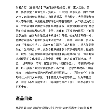
作者介紹 【作者簡介】草薙龍瞬佛教僧侶，有「東大名僧」美
名，佛教學堂「興道之里」負責人。出生於日本奈良縣。國中中輟
之後，16歲時離家赴東京。自修通過高中學力檢定，大學畢業於東
京大學法學院。畢業後經歷智庫公司等各種職業，於35歲後決定出
家，並於緬甸國立佛教大學修畢專修課程。現在於印度經營社會改
善的非政府組織及幼兒園、小學。著作有《不反應的練習》《有那
麼多煩惱，是因為你過度思考和追求》等書。他的理念獨樹一格，
將佛教宣揚為「有助於改善生活的方法」，而非一種宗教。多采多
姿的「佛教式生活」、談論各種主題的「成人私墊」、導入肢體動
作的「坐禪練習」等，開創各種掌握佛教本質的嶄新活動，極受歡
迎。此外，淺顯易懂而且饒富趣味的佛教話題甚獲好評，邀請他演
講或研習的文化機構，以及企業、學校、地方政府不斷增加。特
色：․沒有宗派、寺廟、家庭的單純「出家僧侶」。․不實際探討佛
教，以不談論「屬於宗教的佛教」為方針。․思想的基礎為「原始
佛教」（佛陀所傳播的合理的思想與冥想法）。〔譯者簡介〕劉滌
昭輔仁大學日文系畢業，日本拓殖大學經營學碩士。現為專職譯
者。譯有《不生病的生活》《零極限之富在工作》《內在小孩》等
約五十種。
產品目錄
產品目錄 前言 讓所有煩惱都消失的佛陀超合理思考法第1章 反應