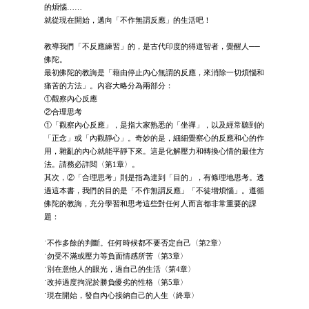
的煩惱……
就從現在開始，邁向「不作無謂反應」的生活吧！
教導我們「不反應練習」的，是古代印度的得道智者，覺醒人──
佛陀。
最初佛陀的教誨是「藉由停止內心無謂的反應，來消除一切煩惱和
痛苦的方法」。內容大略分為兩部分：
①觀察內心反應
②合理思考
①「觀察內心反應」，是指大家熟悉的「坐禪」，以及經常聽到的
「正念」或「內觀靜心」。奇妙的是，細細覺察心的反應和心的作
用，雜亂的內心就能平靜下來。這是化解壓力和轉換心情的最佳方
法。請務必詳閱〈第1章〉。
其次，②「合理思考」則是指為達到「目的」，有條理地思考。透
過這本書，我們的目的是「不作無謂反應」「不徒增煩惱」。遵循
佛陀的教誨，充分學習和思考這些對任何人而言都非常重要的課
題：
˙不作多餘的判斷。任何時候都不要否定自己〈第2章〉
˙勿受不滿或壓力等負面情感所苦〈第3章〉
˙別在意他人的眼光，過自己的生活〈第4章〉
˙改掉過度拘泥於勝負優劣的性格〈第5章〉
˙現在開始，發自內心接納自己的人生〈終章〉