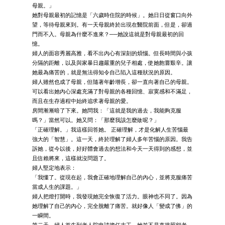
母親。」
她對母親最初的記憶是「六歲時住院的時候」。她日日從窗口向外
望，等待母親來到。有一天母親終於出現在醫院前面，但是，卻過
門而不入。母親為什麼不進來？──她說這就是對母親最初的回
憶。
婦人的面容秀麗高雅，看不出內心有深刻的煩惱。但長時間與小孩
分隔的距離，以及與家暴日趨嚴重的兒子相處，使她飽嘗艱辛。讓
她最為痛苦的，就是無法得知令自己陷入這種狀況的原因。
婦人雖然也成了母親，但隨著年齡增長，卻一直向著自己的母親。
可以看出她內心深處充滿了對母親的各種回憶、寂寞感和不滿足，
而且在生存過程中始終追求著母親的愛。
房間漸漸暗了下來。她問我：「這就是我的過去，我能夠克服
嗎？」當然可以。她又問：「那麼我該怎麼做呢？」
「正確理解。」我這樣回答她。 正確理解，才是化解人生苦惱最
強大的「智慧」。這一天，終於理解了婦人多年苦惱的原因。我告
訴她，從今以後，好好體會過去的想法和今天一天得到的感想，並
且信賴將來，這樣就沒問題了。
婦人堅定地表示：
「我懂了。從現在起，我會正確地理解自己的內心，並將克服痛苦
當成人生的課題。」
婦人把燈打開時，我發現她完全恢復了活力。眼神也不同了。因為
她理解了自己的內心，完全脫離了痛苦。就好像人「變成了佛」的
一瞬間。