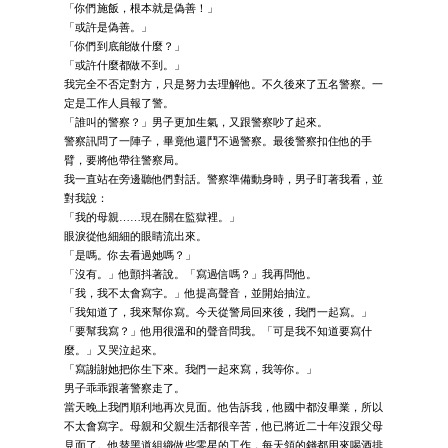
「你們施飯，根本就是偽善！」
「或許是偽善。」
「你們到底能做什麼？」
「或許什麼都做不到。」
我完全不否定對方，只是努力去理解他。不久後來了五名警察。一
定是工作人員報了警。
「誰叫的警察？」男子更加生氣，又跟警察吵了起來。
警察訊問了一陣子，畢竟他還鬥不過警察。最後警察扣住他的手
臂，要將他帶往警察局。
我一直站在旁邊聽他們對話。警察準備動身時，男子盯著我看，並
對我說：
「我的母親……現在關在監獄裡。」
眼淚從他細細的眼睛流出來。
「是嗎。你去看過她嗎？」
「沒有。」他顫抖著說。「寫過信嗎？」我再問他。
「我，我不太會寫字。」他提高聲音，並開始抽泣。
「我知道了，我來幫你寫。今天從警局回來後，我們一起寫。」
「要幫我寫？」他用很溫和的聲音問我。「可是我不知道要寫什
麼。」又哭泣起來。
「寫謝謝她把你生下來。我們一起來寫，我等你。」
男子乖乖跟著警察走了。
當天晚上我們順利地再次見面。他告訴我，他國中都沒畢業，所以
不太會寫字。母親和父親生活都很辛苦，他已將近二十年沒跟父母
見面了。他替黑道組織做些零星的工作，每天領的錢都用來喝酒排