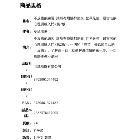
商品規格
不反應的練習: 讓所有煩惱都消失, 世界最強、最古老的
書名 /
心理訓練入門 (第2版)
作者 /
草薙龍瞬
不反應的練習: 讓所有煩惱都消失, 世界最強、最古老的
心理訓練入門 (第2版)：一切的「痛苦」都始於自己的
簡介 /
「反應」。了解這一點，就是解決煩惱的第一步。一位
相信佛教不是宗
出版社
叩應股份有限公司
/
ISBN13
9789861374482
/
ISBN10
/
EAN /
9789861374482
誠品26
2682576467005
碼 /
頁數 /
240
裝訂 /
P:平裝
語言 /
1:中文 繁體