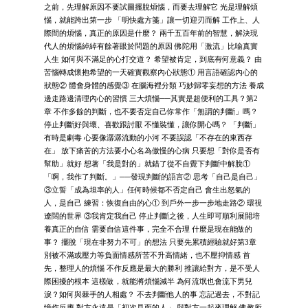
之前，先理解原因不要試圖擺脫煩惱，而要去理解它 光是理解煩
惱，就能跨出第一步 「明快處方箋」讓一切迎刃而解 工作上、人
際間的煩惱，真正的原因是什麼？ 兩千五百年前的智慧，解決現
代人的煩惱綽綽有餘著眼於問題的原因 佛陀用「激流」比喻真實
人生 如何與不滿足的心打交道？ 希望被肯定，到底有何意義？ 由
苦惱轉成懷抱希望的一天確實觀察內心狀態① 用言語確認內心的
狀態② 體會身體的感覺③ 在腦海裡分類 巧妙歸零妄想的方法 養成
邊走路邊清理內心的習慣 三大煩惱──其實是超便利的工具？第2
章 不作多餘的判斷，也不要否定自己你常作「無謂的判斷」嗎？
停止判斷好與壞、喜歡跟討厭 不懂裝懂，讓你開心嗎？ 「判斷」
有時是劇毒 心要像潺潺流動的小河 不要誤認「不存在的東西存
在」 放下痛苦的方法要小心名為傲慢的心病 只要想「對你是否有
幫助」就好 想著「我是對的」就錯了從不自覺下判斷中解脫①
「啊，我作了判斷。」──發現判斷的語言② 思考「自己是自己」
③立誓「成為坦率的人」任何時候都不否定自己 會生出怒氣的
人，是自己 練習：恢復自由的心① 到戶外一步一步地走路② 環視
遼闊的世界 ③我肯定我自己 停止判斷之後，人生即可順利展開培
養真正的自信 需要自信這件事，完全不合理 什麼是現在能做的
事？ 擺脫「現在非努力不可」的想法 只要先累積經驗就好第3章
別被不滿或壓力等負面情感所苦不升高情緒，也不壓抑情感 首
先，整理人的煩惱 不作反應是最大的勝利 推讓給對方，是不受人
際困擾的根本 這樣做，就能將煩惱減半 為何流氓也會流下男兒
淚？如何與棘手的人相處？ 不去判斷他人的事 忘記過去，不對記
憶作反應 對方永遠是「初次見面的人」 與對方一起來理解 佛教所