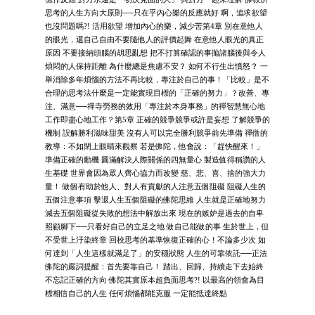
思考的人生方向大原則──只在乎內心樂的反應就好 啊，追求欲望
也沒問題嗎?! 活用欲望 增加內心的樂，減少苦第4章 別在意他人
的眼光，還自己自由不要隨他人的評價起舞 在意他人眼光的真正
原因 不要接納頭腦的胡思亂想 把不打算確認的事拋諸腦後與令人
煩悶的人保持距離 為什麼總是焦慮不安？ 如何不行生出憤怒？ 一
舉消除多年煩惱的方法不再比較，專注於自己的事！「比較」是不
合理的思考法什麼是一定能實現目標的「正確的努力」？改善、專
注、滿意──禪寺勞務的效用「專注於本身事務」的禪智慧無心地
工作即盡心地工作？第5章 正確的競爭競爭或許是妄想 了解競爭的
機制 誤解勝利滋味甜美 沒有人可以完全勝利競爭前先準備 禪僧的
教導：不如閉上眼睛來觀察 若是佛陀，他會說：「趕快醒來！」
準備正確的動機 圓滿解決人際關係的四無量心 製造值得稱讚的人
生基礎 世界會因為眾人齊心協力而改變 慈、悲、喜、捨的強大力
量！ 做個有助於他人、對人有貢獻的人注意五個阻礙 阻礙人生的
五個注意事項 擊退人生五個阻礙的佛陀思維 人生就是正確地努力
減去五個阻礙從失敗的想法中解放出來 現在的嫉妒是過去的自卑
照顧腳下──只看好自己的立足之地 做自己能做的事 生於世上，但
不受世上汙染終章 回校思考的基準恢復正確的心！不論多少次 如
何達到「人生這樣就滿足了」的安穩狀態 人生的可靠依託──正法
佛陀的嚴詞提醒：首先要靠自己！ 踏出、回歸、持續走下去始終
不忘記正確的方向 佛陀其實原本超負面思考?! 以最高的領會為目
標相信自己的人生 任何煩惱都能克服 一定能抵達終點