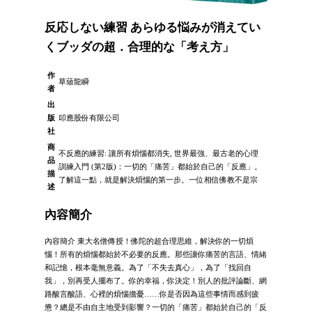
反応しない練習 あらゆる悩みが消えてい
くブッダの超．合理的な「考え方」
作
草薙龍瞬
者
出
版
叩應股份有限公司
社
商
不反應的練習: 讓所有煩惱都消失, 世界最強、最古老的心理
品
訓練入門 (第2版)：一切的「痛苦」都始於自己的「反應」。
描
了解這一點，就是解決煩惱的第一步。一位相信佛教不是宗
述
內容簡介
內容簡介 東大名僧傳授！佛陀的超合理思維，解決你的一切煩
惱！所有的煩惱都始於不必要的反應。那些讓你痛苦的言語、情緒
和記憶，根本毫無意義。為了「不失去真心」，為了「找回自
我」，別再受人擺布了。你的幸福，你決定！別人的批評論斷、網
路酸言酸語、心裡的煩惱擔憂……你是否因為這些事情而感到疲
憊？總是不由自主地受到影響？一切的「痛苦」都始於自己的「反