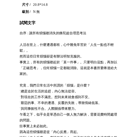
尺寸 /
20.8*14.8
級別 /
N:無
試閱文字
自序 : 讓所有煩惱都消失的佛陀超合理思考法
人活在世上，什麼遭遇都有，心中難免常苦於「人生一點也不輕
鬆」。
然而這些日常煩惱卻是有辦法明智克服的。
事實上，所有的煩惱都起於「某一件事」。只要明白這點，再加以
「正確思考」，任何煩惱一定都能消除。這就是本書所要傳達給大
家的。
究竟，我們日常生活中所謂的「煩惱」是什麼？
˙總是迫於生活的追趕，內心無法從容。
˙對現在的工作不滿意。想到未來就會感到不安。
˙厭惡的事、不幸的遭遇、反覆的失敗，導致情緒低落。
˙與同事個性不合。人際關係帶來壓力。
乍看之下，似乎全是單憑自己一個人無力解決，需要花費時間處理
的問題。
但事實上未必如此。
因為這些煩惱都是從「內心反應」而起。