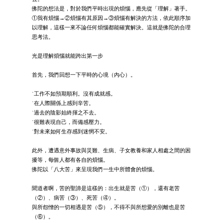
佛陀的想法是，對於我們平時出現的煩惱，應先從「理解」著手。
①我有煩惱→②煩惱有其原因→③煩惱有解決的方法，依此順序加
以理解，這樣一來不論任何煩惱都能確實解決。這就是佛陀的合理
思考法。
光是理解煩惱就能跨出第一步
首先，我們回想一下平時的心境（內心）。
˙工作不如預期順利。沒有成就感。
˙在人際關係上感到辛苦。
˙過去的陰影始終揮之不去。
˙很難表現自己，而備感壓力。
˙對未來如何生存感到迷惘不安。
此外，遭遇意外事故與災難、生病、子女教養和家人相處之間的困
擾等，每個人都有各自的煩惱。
佛陀以「八大苦」來呈現我們一生中所體會的煩惱。
聞道者啊，苦的聖諦是這樣的：出生就是苦（①），還有老苦
（②）、病苦（③）、死苦（④）。
與所怨憎的一切相遇是苦（⑤），不得不與所想愛的別離也是苦
（⑥）。