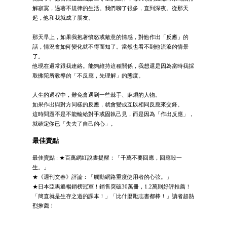
解寂寞，過著不規律的生活。我們聊了很多，直到深夜。從那天
起，他和我就成了朋友。
那天早上，如果我抱著憤怒或敵意的情感，對他作出「反應」的
話，情況會如何變化就不得而知了。當然也看不到他流淚的情景
了。
他現在還常跟我連絡。能夠維持這種關係，我想還是因為當時我採
取佛陀所教導的「不反應，先理解」的態度。
人生的過程中，難免會遇到一些棘手、麻煩的人物。
如果作出與對方同樣的反應，就會變成互以相同反應來交鋒。
這時問題不是不能輸給對手或固執己見，而是因為「作出反應」，
就確定你已「失去了自己的心」。
最佳賣點
最佳賣點 : ★百萬網紅說書提醒：「千萬不要回應，回應毀一
生。」
★《週刊文春》評論：「觸動網路重度使用者的心弦。」
★日本亞馬遜暢銷榜冠軍！銷售突破30萬冊，1.2萬則好評推薦！
「簡直就是生存之道的課本！」「比什麼勵志書都棒！」讀者超熱
烈推薦！