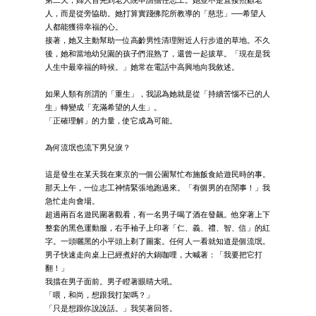
第二天，婦人首先到老人院申請擔任志工。她並不是直接照顧老
人，而是從旁協助。她打算實踐佛陀所教導的「慈悲」──希望人
人都能獲得幸福的心。
接著，她又主動幫助一位高齡男性清理附近人行步道的草地。不久
後，她和當地幼兒園的孩子們混熟了，還曾一起拔草。「現在是我
人生中最幸福的時候。」她常在電話中高興地向我敘述。
如果人類有所謂的「重生」，我認為她就是從「持續苦惱不已的人
生」轉變成「充滿希望的人生」。
「正確理解」的力量，使它成為可能。
為何流氓也流下男兒淚？
這是發生在某天我在東京的一個公園幫忙布施飯食給遊民時的事。
那天上午，一位志工神情緊張地跑過來。「有個男的在鬧事！」我
急忙走向會場。
超過兩百名遊民圍著觀看，有一名男子喝了酒在發飆。他穿著上下
整套的黑色運動服，右手袖子上印著「仁、義、禮、智、信」的紅
字。一頭曬黑的小平頭上剃了圖案。任何人一看就知道是個流氓。
男子快速走向桌上已經煮好的大鍋咖哩，大喊著：「我要把它打
翻！」
我擋在男子面前。男子瞪著眼睛大吼。
「喂，和尚，想跟我打架嗎？」
「只是想跟你說說話。」我笑著回答。