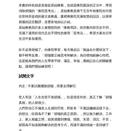
本書的特色就是直接從原始佛教，也就是佛陀親說的正法中，學習
消除煩惱的「佛陀思考法」。原始佛教是兩千五百年前佛陀在印度
住世時所提倡的最古老教義，書裡將佛陀充滿智慧的話語，以簡單
易懂的語言翻譯，並豐富地加以介紹。
原始佛教與許多人會聯想到的「佛教用語」的宗教內容完全不同，
充滿了適用於現代且合乎理性的實用「思考法」。希望大家在日常
生活中多加運用。
你不必再煩惱了。向佛陀學習，每天務必以「無論在什麼狀況下，
都不輕率反應」「煩惱要正確思考和解決」為目標地鍛鍊心性吧。
這是能為我們的人生帶來平靜、滿足、幸福，應銘記在心的關鍵要
點。讓我們開始練習吧！
試閱文字
內文 : 不要試圖擺脫煩惱，而要去理解它
世人常說「人生在世不免煩惱」。但是很意外的，真正了解「煩惱
真相」的人卻很少。
人們對自己不滿意人生感到茫然，即使有「不應該繼續這樣下去」
的想法，但因為不了解「煩惱的真正原因」，所以無力解決。工作
上、家人相處之間，就算感覺到懊惱、憤怒、失望、消沉、不安，
卻因為不知道能夠解決的思考方式，而讓不滿的情緒一直持續下
去。