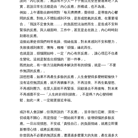
說到「內心反應」，應該有不少人一下子無法完全意會過來吧？其
實，若說日常生活都是由「內心反應」所構成，也不為過。
例如，上午通勤尖鋒時間對「每天擠擠擠」覺得煩，是導致內心鬱
悶的反應。對他人不體貼感到不快，是形成怒氣的反應。在重要場
合，「我說不定會失敗……」的負面想法油然而生，是造成不安和
緊張的反應。與人碰面時、工作中，甚至是走在路上，內心時時刻
刻都在反應。
這個結果使得我們時常焦躁、情緒低落，對未來感到不安和壓力，
失敗後感到痛苦、懊悔，種種「煩惱」緣此而生。
也就是說，煩惱開始時，一定「內心有所反應」，讓心理忍不住產
生變化。這就是製造出煩惱的「那一件事」。
既然如此，有一個方法能夠根本解決所有的煩惱，就是──「不要
作無謂的反應」。
請想想看，如果不再產生多餘的反應，人生會變得多麼輕鬆愉快？
沒有這些無謂反應，就不再猶豫不決、不再沮喪、不再生氣發怒、
不再感到壓力、在眾人面前不再緊張、回顧過去不再後悔、對未來
不再感覺不安──「人生終於得到拯救」，不是嗎？內心變得輕
鬆，如此一來，一定能更接近幸福。
或許有人會誤解，但我所說的「不反應」，並非強行忍耐、漠視一
切或毫不關心，而是指從「一開始就不要有」徒增煩惱的多餘反
應。一旦出現憤怒、不安或「責怪自己」的負面情緒，就應立即重
新整理心情，或將反應消除。
你曾因為不必要的無謂反應，遭遇過多麼重大的失敗，產生過多大