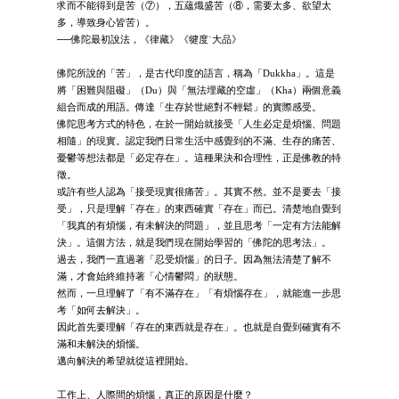
求而不能得到是苦（⑦），五蘊熾盛苦（⑧，需要太多、欲望太
多，導致身心皆苦）。
──佛陀最初說法，《律藏》《犍度˙大品》
佛陀所說的「苦」，是古代印度的語言，稱為「Dukkha」。這是
將「困難與阻礙」（Du）與「無法埋藏的空虛」（Kha）兩個意義
組合而成的用語。傳達「生存於世絕對不輕鬆」的實際感受。
佛陀思考方式的特色，在於一開始就接受「人生必定是煩惱、問題
相隨」的現實。認定我們日常生活中感覺到的不滿、生存的痛苦、
憂鬱等想法都是「必定存在」。這種果決和合理性，正是佛教的特
徵。
或許有些人認為「接受現實很痛苦」。其實不然。並不是要去「接
受」，只是理解「存在」的東西確實「存在」而已。清楚地自覺到
「我真的有煩惱，有未解決的問題」，並且思考「一定有方法能解
決」。這個方法，就是我們現在開始學習的「佛陀的思考法」。
過去，我們一直過著「忍受煩惱」的日子。因為無法清楚了解不
滿，才會始終維持著「心情鬱悶」的狀態。
然而，一旦理解了「有不滿存在」「有煩惱存在」，就能進一步思
考「如何去解決」。
因此首先要理解「存在的東西就是存在」。也就是自覺到確實有不
滿和未解決的煩惱。
邁向解決的希望就從這裡開始。
工作上、人際間的煩惱，真正的原因是什麼？