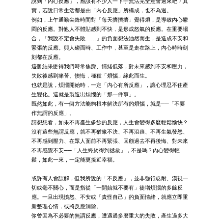
說到「內心反應」，應該有不少人一下子無法完全意會過來吧？其
實，若說日常生活都是由「內心反應」所構成，也不為過。
例如，上午通勤尖鋒時間對「每天擠擠擠」覺得煩，是導致內心鬱
悶的反應。對他人不體貼感到不快，是形成怒氣的反應。在重要場
合，「我說不定會失敗……」的負面想法油然而生，是造成不安和
緊張的反應。與人碰面時、工作中，甚至是走在路上，內心時時刻
刻都在反應。
這個結果使得我們時常焦躁、情緒低落，對未來感到不安和壓力，
失敗後感到痛苦、懊悔，種種「煩惱」緣此而生。
也就是說，煩惱開始時，一定「內心有所反應」，讓心理忍不住產
生變化。這就是製造出煩惱的「那一件事」。
既然如此，有一個方法能夠根本解決所有的煩惱，就是──「不要
作無謂的反應」。
請想想看，如果不再產生多餘的反應，人生會變得多麼輕鬆愉快？
沒有這些無謂反應，就不再猶豫不決、不再沮喪、不再生氣發怒、
不再感到壓力、在眾人面前不再緊張、回顧過去不再後悔、對未來
不再感覺不安──「人生終於得到拯救」，不是嗎？內心變得輕
鬆，如此一來，一定能更接近幸福。
或許有人會誤解，但我所說的「不反應」，並非強行忍耐、漠視一
切或毫不關心，而是指從「一開始就不要有」徒增煩惱的多餘反
應。一旦出現憤怒、不安或「責怪自己」的負面情緒，就應立即重
新整理心情，或將反應消除。
你曾因為不必要的無謂反應，遭遇過多麼重大的失敗，產生過多大