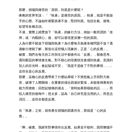
那麼，煩惱與痛苦的「原因」到底是什麼呢？
佛教的世界常說：「『執著』是痛苦的原因。」執著，就是不願放
手的心態。不論如何都緊抓著不放，堅持到底。包括生氣、後悔、
欲望等各種念頭。
不過，實際上經歷放下「執著」的修行方法，例如一般所謂的「坐
禪」或「內觀靜心」後，卻可以發現更深層一些的原因。
人為什麼不願放下煩惱與執著？為什麼每天抱著各種問題不放？透
過修行便能了解，製造出這些惱人現象的，正是「心的反應」。
確實，我們在每天的工作與生活中都會作出「反應」，都會思考。
遇到厭惡的事情會生氣。對不順心的現實狀況會感到焦慮。意識到
別人的目光時，會起疑或不安，「我是不是做了不對的事情……」
這些全是心的反應。
那麼，這種心的反應帶來了什麼結果呢？不禁怒氣上升與對方衝
突，破壞了人際關係；在重要的場合因過於緊張，未能發揮應有的
能力而挫敗；回想起慘痛的過去，「當時如果那樣做的話……」而
陷入痛苦的後悔中；想太多，認為「自己終究是沒用的人」而意志
消沉……這些全都是反應。
在「執著」之前，就有產生煩惱的因素存在，那就是「心的反
應」。
「啊，確實。我經常對事情作出反應。結果並不順利，因而懊惱不