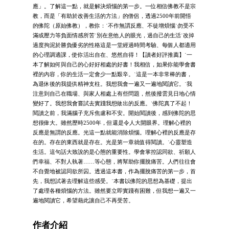
應」。了解這一點，就是解決煩惱的第一步。一位相信佛教不是宗
教，而是「有助於改善生活的方法」的僧侶，透過2500年前開悟
的佛陀（原始佛教），教你：˙不作無謂反應、不徒增煩惱˙勿受不
滿或壓力等負面情感所苦˙別在意他人的眼光，過自己的生活˙改掉
過度拘泥於勝負優劣的性格這是一堂經過時間考驗、每個人都適用
的心理調適課，使你活出自在、悠然自得！【讀者好評推薦】˙一
本了解如何與自己的心好好相處的好書！我相信，如果你能學會書
裡的內容，你的生活一定會少一點艱辛。˙這是一本非常棒的書，
為退休後的我提供精神支柱。我想我會一遍又一遍地閱讀它。˙我
注意到自己在職場、與家人相處上有些問題，然後撥雲見日地心情
變好了。我想我會嘗試去實踐我想做出的反應。˙佛陀真了不起！
閱讀之前，我滿腦子充斥焦慮和不安。開始閱讀後，感到佛陀的思
想很偉大。雖然歷時2500年，但還是令人大開眼界。理解心裡的
反應是無謂的反應。光這一點就能消除煩惱。理解心裡的反應是存
在的。存在的東西就是存在。光是第一章就值得閱讀。˙心靈塑造
生活。這句話大致說的是心態的重要性。學會掌控認同欲、祈願人
們幸福、不對人執著……等心態，將幫助你擺脫痛苦。人們往往會
不自覺地被認同欲所囚。透過這本書，作為擺脫痛苦的第一步，首
先，我想試著去理解這些感受。˙本書以佛陀的思想為基礎，提出
了處理各種煩惱的方法。雖然要立即實踐有困難，但我想一遍又一
遍地閱讀它，希望藉此讓自己不再受苦。
作者介紹