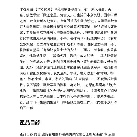
作者介紹 【作者簡介】草薙龍瞬佛教僧侶，有「東大名僧」美
名，佛教學堂「興道之里」負責人。出生於日本奈良縣。國中中輟
之後，16歲時離家赴東京。自修通過高中學力檢定，大學畢業於東
京大學法學院。畢業後經歷智庫公司等各種職業，於35歲後決定出
家，並於緬甸國立佛教大學修畢專修課程。現在於印度經營社會改
善的非政府組織及幼兒園、小學。著作有《不反應的練習》《有那
麼多煩惱，是因為你過度思考和追求》等書。他的理念獨樹一格，
將佛教宣揚為「有助於改善生活的方法」，而非一種宗教。多采多
姿的「佛教式生活」、談論各種主題的「成人私墊」、導入肢體動
作的「坐禪練習」等，開創各種掌握佛教本質的嶄新活動，極受歡
迎。此外，淺顯易懂而且饒富趣味的佛教話題甚獲好評，邀請他演
講或研習的文化機構，以及企業、學校、地方政府不斷增加。特
色：․沒有宗派、寺廟、家庭的單純「出家僧侶」。․不實際探討佛
教，以不談論「屬於宗教的佛教」為方針。․思想的基礎為「原始
佛教」（佛陀所傳播的合理的思想與冥想法）。〔譯者簡介〕劉滌
昭輔仁大學日文系畢業，日本拓殖大學經營學碩士。現為專職譯
者。譯有《不生病的生活》《零極限之富在工作》《內在小孩》等
約五十種。
產品目錄
產品目錄 前言 讓所有煩惱都消失的佛陀超合理思考法第1章 反應