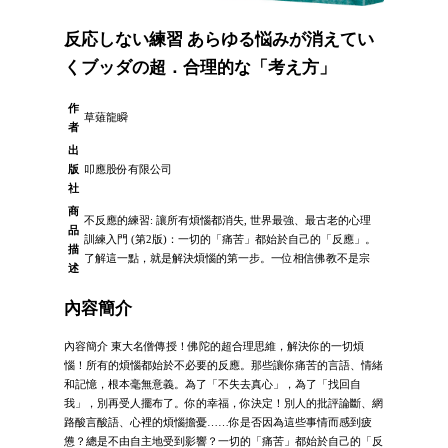
反応しない練習 あらゆる悩みが消えてい
くブッダの超．合理的な「考え方」
作
草薙龍瞬
者
出
版
叩應股份有限公司
社
商
不反應的練習: 讓所有煩惱都消失, 世界最強、最古老的心理
品
訓練入門 (第2版)：一切的「痛苦」都始於自己的「反應」。
描
了解這一點，就是解決煩惱的第一步。一位相信佛教不是宗
述
內容簡介
內容簡介 東大名僧傳授！佛陀的超合理思維，解決你的一切煩
惱！所有的煩惱都始於不必要的反應。那些讓你痛苦的言語、情緒
和記憶，根本毫無意義。為了「不失去真心」，為了「找回自
我」，別再受人擺布了。你的幸福，你決定！別人的批評論斷、網
路酸言酸語、心裡的煩惱擔憂……你是否因為這些事情而感到疲
憊？總是不由自主地受到影響？一切的「痛苦」都始於自己的「反