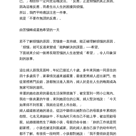
已。」相信你一定同意這種說法。「反應」正是煩惱的真正原因。
因為這種反應，而產生出人生的困擾與煩惱。
所以，我們平時應該注意一件事。
就是「不要作無謂的反應」。
由苦惱轉成還抱希望的一天
若不了解煩惱的原因，苦惱會一直持續。能正確理解煩惱的原因，
「煩惱」就可反過來變成「能夠解決的課題」──希望。
下面就來介紹一個將長期苦惱的人生改變成「希望」，令人印象深
刻的故事。
這位婦人跟我見面時，年紀已接近八十歲。多年來與她一同居住的
四十多歲長子，家暴情況越來越嚴重，最後更將婦人趕出家門。他
從屋裡將門反鎖，誰都無法進入屋內，婦人於是在人生的晚期成為
無家可歸的遊民。
幸運的她在政府的最低生活保障措施下，被安置到一間小公寓內。
我在一個炎夏的午後，來到她居住的公寓。婦人堅決地說：「今天
如果得不到答案，我就在這裡上吊自殺。」
婦人緩緩敘述她的過去。從話中聽得出她對自己的母親多年累積的
怨恨。七名兄弟姊妹中，不知為何只有自己不能上學，被迫照顧母
親。結婚後雖然生了兩個小孩，母親仍命令她：「妳的工作就是照
顧家裡。」小孩也被送到親戚家。因此婦人連自己孩子的幼年時代
都不了解。有很長一段時間，小孩都對她說：「我不覺得妳是我的