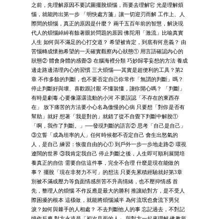
之前，先理解原因不要試圖擺脫煩惱，而要去理解它 光是理解煩
惱，就能跨出第一步 「明快處方箋」讓一切迎刃而解 工作上、人
際間的煩惱，真正的原因是什麼？ 兩千五百年前的智慧，解決現
代人的煩惱綽綽有餘著眼於問題的原因 佛陀用「激流」比喻真實
人生 如何與不滿足的心打交道？ 希望被肯定，到底有何意義？ 由
苦惱轉成懷抱希望的一天確實觀察內心狀態① 用言語確認內心的
狀態② 體會身體的感覺③ 在腦海裡分類 巧妙歸零妄想的方法 養成
邊走路邊清理內心的習慣 三大煩惱──其實是超便利的工具？第2
章 不作多餘的判斷，也不要否定自己你常作「無謂的判斷」嗎？
停止判斷好與壞、喜歡跟討厭 不懂裝懂，讓你開心嗎？ 「判斷」
有時是劇毒 心要像潺潺流動的小河 不要誤認「不存在的東西存
在」 放下痛苦的方法要小心名為傲慢的心病 只要想「對你是否有
幫助」就好 想著「我是對的」就錯了從不自覺下判斷中解脫①
「啊，我作了判斷。」──發現判斷的語言② 思考「自己是自己」
③立誓「成為坦率的人」任何時候都不否定自己 會生出怒氣的
人，是自己 練習：恢復自由的心① 到戶外一步一步地走路② 環視
遼闊的世界 ③我肯定我自己 停止判斷之後，人生即可順利展開培
養真正的自信 需要自信這件事，完全不合理 什麼是現在能做的
事？ 擺脫「現在非努力不可」的想法 只要先累積經驗就好第3章
別被不滿或壓力等負面情感所苦不升高情緒，也不壓抑情感 首
先，整理人的煩惱 不作反應是最大的勝利 推讓給對方，是不受人
際困擾的根本 這樣做，就能將煩惱減半 為何流氓也會流下男兒
淚？如何與棘手的人相處？ 不去判斷他人的事 忘記過去，不對記
憶作反應 對方永遠是「初次見面的人」 與對方一起來理解 佛教所