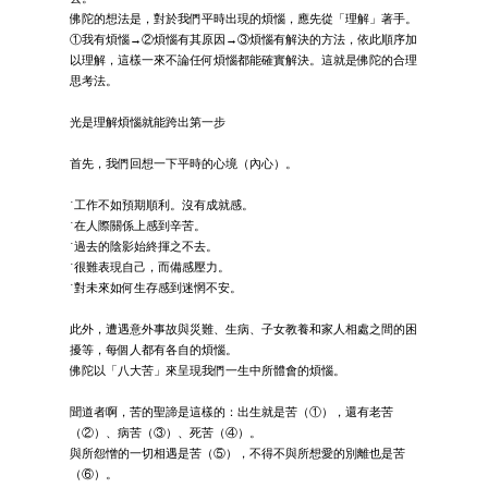
佛陀的想法是，對於我們平時出現的煩惱，應先從「理解」著手。
①我有煩惱→②煩惱有其原因→③煩惱有解決的方法，依此順序加
以理解，這樣一來不論任何煩惱都能確實解決。這就是佛陀的合理
思考法。
光是理解煩惱就能跨出第一步
首先，我們回想一下平時的心境（內心）。
˙工作不如預期順利。沒有成就感。
˙在人際關係上感到辛苦。
˙過去的陰影始終揮之不去。
˙很難表現自己，而備感壓力。
˙對未來如何生存感到迷惘不安。
此外，遭遇意外事故與災難、生病、子女教養和家人相處之間的困
擾等，每個人都有各自的煩惱。
佛陀以「八大苦」來呈現我們一生中所體會的煩惱。
聞道者啊，苦的聖諦是這樣的：出生就是苦（①），還有老苦
（②）、病苦（③）、死苦（④）。
與所怨憎的一切相遇是苦（⑤），不得不與所想愛的別離也是苦
（⑥）。