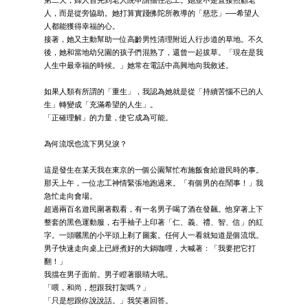
第二天，婦人首先到老人院申請擔任志工。她並不是直接照顧老
人，而是從旁協助。她打算實踐佛陀所教導的「慈悲」──希望人
人都能獲得幸福的心。
接著，她又主動幫助一位高齡男性清理附近人行步道的草地。不久
後，她和當地幼兒園的孩子們混熟了，還曾一起拔草。「現在是我
人生中最幸福的時候。」她常在電話中高興地向我敘述。
如果人類有所謂的「重生」，我認為她就是從「持續苦惱不已的人
生」轉變成「充滿希望的人生」。
「正確理解」的力量，使它成為可能。
為何流氓也流下男兒淚？
這是發生在某天我在東京的一個公園幫忙布施飯食給遊民時的事。
那天上午，一位志工神情緊張地跑過來。「有個男的在鬧事！」我
急忙走向會場。
超過兩百名遊民圍著觀看，有一名男子喝了酒在發飆。他穿著上下
整套的黑色運動服，右手袖子上印著「仁、義、禮、智、信」的紅
字。一頭曬黑的小平頭上剃了圖案。任何人一看就知道是個流氓。
男子快速走向桌上已經煮好的大鍋咖哩，大喊著：「我要把它打
翻！」
我擋在男子面前。男子瞪著眼睛大吼。
「喂，和尚，想跟我打架嗎？」
「只是想跟你說說話。」我笑著回答。