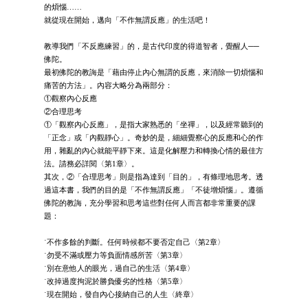
的煩惱……
就從現在開始，邁向「不作無謂反應」的生活吧！
教導我們「不反應練習」的，是古代印度的得道智者，覺醒人──
佛陀。
最初佛陀的教誨是「藉由停止內心無謂的反應，來消除一切煩惱和
痛苦的方法」。內容大略分為兩部分：
①觀察內心反應
②合理思考
①「觀察內心反應」，是指大家熟悉的「坐禪」，以及經常聽到的
「正念」或「內觀靜心」。奇妙的是，細細覺察心的反應和心的作
用，雜亂的內心就能平靜下來。這是化解壓力和轉換心情的最佳方
法。請務必詳閱〈第1章〉。
其次，②「合理思考」則是指為達到「目的」，有條理地思考。透
過這本書，我們的目的是「不作無謂反應」「不徒增煩惱」。遵循
佛陀的教誨，充分學習和思考這些對任何人而言都非常重要的課
題：
˙不作多餘的判斷。任何時候都不要否定自己〈第2章〉
˙勿受不滿或壓力等負面情感所苦〈第3章〉
˙別在意他人的眼光，過自己的生活〈第4章〉
˙改掉過度拘泥於勝負優劣的性格〈第5章〉
˙現在開始，發自內心接納自己的人生〈終章〉