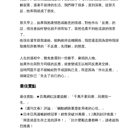
解寂寞，過著不規律的生活。我們聊了很多，直到深夜。從那天
起，他和我就成了朋友。
那天早上，如果我抱著憤怒或敵意的情感，對他作出「反應」的
話，情況會如何變化就不得而知了。當然也看不到他流淚的情景
了。
他現在還常跟我連絡。能夠維持這種關係，我想還是因為當時我採
取佛陀所教導的「不反應，先理解」的態度。
人生的過程中，難免會遇到一些棘手、麻煩的人物。
如果作出與對方同樣的反應，就會變成互以相同反應來交鋒。
這時問題不是不能輸給對手或固執己見，而是因為「作出反應」，
就確定你已「失去了自己的心」。
最佳賣點
最佳賣點 : ★百萬網紅說書提醒：「千萬不要回應，回應毀一
生。」
★《週刊文春》評論：「觸動網路重度使用者的心弦。」
★日本亞馬遜暢銷榜冠軍！銷售突破30萬冊，1.2萬則好評推薦！
「簡直就是生存之道的課本！」「比什麼勵志書都棒！」讀者超熱
烈推薦！