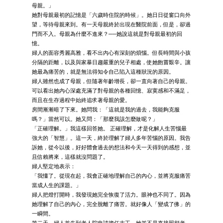
母親。」
她對母親最初的記憶是「六歲時住院的時候」。她日日從窗口向外
望，等待母親來到。有一天母親終於出現在醫院前面，但是，卻過
門而不入。母親為什麼不進來？──她說這就是對母親最初的回
憶。
婦人的面容秀麗高雅，看不出內心有深刻的煩惱。但長時間與小孩
分隔的距離，以及與家暴日趨嚴重的兒子相處，使她飽嘗艱辛。讓
她最為痛苦的，就是無法得知令自己陷入這種狀況的原因。
婦人雖然也成了母親，但隨著年齡增長，卻一直向著自己的母親。
可以看出她內心深處充滿了對母親的各種回憶、寂寞感和不滿足，
而且在生存過程中始終追求著母親的愛。
房間漸漸暗了下來。她問我：「這就是我的過去，我能夠克服
嗎？」當然可以。她又問：「那麼我該怎麼做呢？」
「正確理解。」我這樣回答她。 正確理解，才是化解人生苦惱最
強大的「智慧」。這一天，終於理解了婦人多年苦惱的原因。我告
訴她，從今以後，好好體會過去的想法和今天一天得到的感想，並
且信賴將來，這樣就沒問題了。
婦人堅定地表示：
「我懂了。從現在起，我會正確地理解自己的內心，並將克服痛苦
當成人生的課題。」
婦人把燈打開時，我發現她完全恢復了活力。眼神也不同了。因為
她理解了自己的內心，完全脫離了痛苦。就好像人「變成了佛」的
一瞬間。