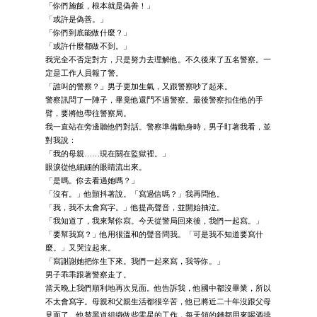
「你們施飯，根本就是偽善！」
「或許是偽善。」
「你們到底能做什麼？」
「或許什麼都做不到。」
我完全不否定對方，只是努力去理解他。不久後來了五名警察。一
定是工作人員報了警。
「誰叫的警察？」男子更加生氣，又跟警察吵了起來。
警察訊問了一陣子，畢竟他還鬥不過警察。最後警察扣住他的手
臂，要將他帶往警察局。
我一直站在旁邊聽他們對話。警察準備動身時，男子盯著我看，並
對我說：
「我的母親……現在關在監獄裡。」
眼淚從他細細的眼睛流出來。
「是嗎。你去看過她嗎？」
「沒有。」他顫抖著說。「寫過信嗎？」我再問他。
「我，我不太會寫字。」他提高聲音，並開始抽泣。
「我知道了，我來幫你寫。今天從警局回來後，我們一起寫。」
「要幫我寫？」他用很溫和的聲音問我。「可是我不知道要寫什
麼。」又哭泣起來。
「寫謝謝她把你生下來。我們一起來寫，我等你。」
男子乖乖跟著警察走了。
當天晚上我們順利地再次見面。他告訴我，他國中都沒畢業，所以
不太會寫字。母親和父親生活都很辛苦，他已將近二十年沒跟父母
見面了。他替黑道組織做些零星的工作，每天領的錢都用來喝酒排