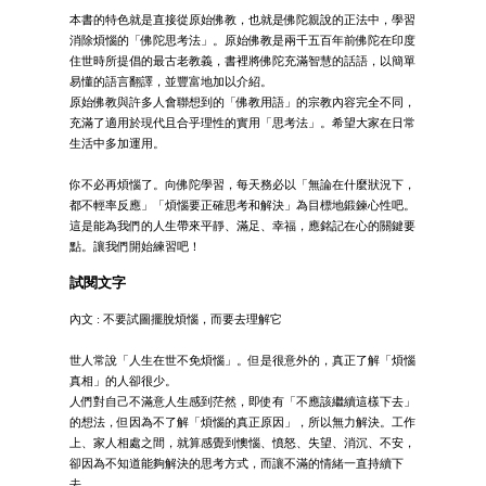
本書的特色就是直接從原始佛教，也就是佛陀親說的正法中，學習
消除煩惱的「佛陀思考法」。原始佛教是兩千五百年前佛陀在印度
住世時所提倡的最古老教義，書裡將佛陀充滿智慧的話語，以簡單
易懂的語言翻譯，並豐富地加以介紹。
原始佛教與許多人會聯想到的「佛教用語」的宗教內容完全不同，
充滿了適用於現代且合乎理性的實用「思考法」。希望大家在日常
生活中多加運用。
你不必再煩惱了。向佛陀學習，每天務必以「無論在什麼狀況下，
都不輕率反應」「煩惱要正確思考和解決」為目標地鍛鍊心性吧。
這是能為我們的人生帶來平靜、滿足、幸福，應銘記在心的關鍵要
點。讓我們開始練習吧！
試閱文字
內文 : 不要試圖擺脫煩惱，而要去理解它
世人常說「人生在世不免煩惱」。但是很意外的，真正了解「煩惱
真相」的人卻很少。
人們對自己不滿意人生感到茫然，即使有「不應該繼續這樣下去」
的想法，但因為不了解「煩惱的真正原因」，所以無力解決。工作
上、家人相處之間，就算感覺到懊惱、憤怒、失望、消沉、不安，
卻因為不知道能夠解決的思考方式，而讓不滿的情緒一直持續下
去。