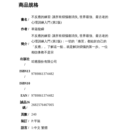
商品規格
不反應的練習: 讓所有煩惱都消失, 世界最強、最古老的
書名 /
心理訓練入門 (第2版)
作者 /
草薙龍瞬
不反應的練習: 讓所有煩惱都消失, 世界最強、最古老的
心理訓練入門 (第2版)：一切的「痛苦」都始於自己的
簡介 /
「反應」。了解這一點，就是解決煩惱的第一步。一位
相信佛教不是宗
出版社
叩應股份有限公司
/
ISBN13
9789861374482
/
ISBN10
/
EAN /
9789861374482
誠品26
2682576467005
碼 /
頁數 /
240
裝訂 /
P:平裝
語言 /
1:中文 繁體