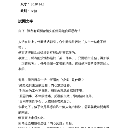
尺寸 /
20.8*14.8
級別 /
N:無
試閱文字
自序 : 讓所有煩惱都消失的佛陀超合理思考法
人活在世上，什麼遭遇都有，心中難免常苦於「人生一點也不輕
鬆」。
然而這些日常煩惱卻是有辦法明智克服的。
事實上，所有的煩惱都起於「某一件事」。只要明白這點，再加以
「正確思考」，任何煩惱一定都能消除。這就是本書所要傳達給大
家的。
究竟，我們日常生活中所謂的「煩惱」是什麼？
˙總是迫於生活的追趕，內心無法從容。
˙對現在的工作不滿意。想到未來就會感到不安。
˙厭惡的事、不幸的遭遇、反覆的失敗，導致情緒低落。
˙與同事個性不合。人際關係帶來壓力。
乍看之下，似乎全是單憑自己一個人無力解決，需要花費時間處理
的問題。
但事實上未必如此。
因為這些煩惱都是從「內心反應」而起。