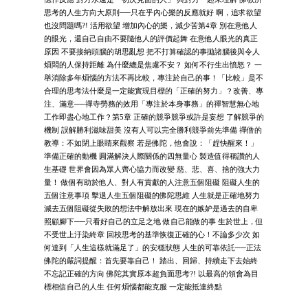
思考的人生方向大原則──只在乎內心樂的反應就好 啊，追求欲望
也沒問題嗎?! 活用欲望 增加內心的樂，減少苦第4章 別在意他人
的眼光，還自己自由不要隨他人的評價起舞 在意他人眼光的真正
原因 不要接納頭腦的胡思亂想 把不打算確認的事拋諸腦後與令人
煩悶的人保持距離 為什麼總是焦慮不安？ 如何不行生出憤怒？ 一
舉消除多年煩惱的方法不再比較，專注於自己的事！「比較」是不
合理的思考法什麼是一定能實現目標的「正確的努力」？改善、專
注、滿意──禪寺勞務的效用「專注於本身事務」的禪智慧無心地
工作即盡心地工作？第5章 正確的競爭競爭或許是妄想 了解競爭的
機制 誤解勝利滋味甜美 沒有人可以完全勝利競爭前先準備 禪僧的
教導：不如閉上眼睛來觀察 若是佛陀，他會說：「趕快醒來！」
準備正確的動機 圓滿解決人際關係的四無量心 製造值得稱讚的人
生基礎 世界會因為眾人齊心協力而改變 慈、悲、喜、捨的強大力
量！ 做個有助於他人、對人有貢獻的人注意五個阻礙 阻礙人生的
五個注意事項 擊退人生五個阻礙的佛陀思維 人生就是正確地努力
減去五個阻礙從失敗的想法中解放出來 現在的嫉妒是過去的自卑
照顧腳下──只看好自己的立足之地 做自己能做的事 生於世上，但
不受世上汙染終章 回校思考的基準恢復正確的心！不論多少次 如
何達到「人生這樣就滿足了」的安穩狀態 人生的可靠依託──正法
佛陀的嚴詞提醒：首先要靠自己！ 踏出、回歸、持續走下去始終
不忘記正確的方向 佛陀其實原本超負面思考?! 以最高的領會為目
標相信自己的人生 任何煩惱都能克服 一定能抵達終點