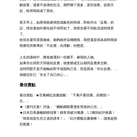
解寂寞，過著不規律的生活。我們聊了很多，直到深夜。從那天
起，他和我就成了朋友。
那天早上，如果我抱著憤怒或敵意的情感，對他作出「反應」的
話，情況會如何變化就不得而知了。當然也看不到他流淚的情景
了。
他現在還常跟我連絡。能夠維持這種關係，我想還是因為當時我採
取佛陀所教導的「不反應，先理解」的態度。
人生的過程中，難免會遇到一些棘手、麻煩的人物。
如果作出與對方同樣的反應，就會變成互以相同反應來交鋒。
這時問題不是不能輸給對手或固執己見，而是因為「作出反應」，
就確定你已「失去了自己的心」。
最佳賣點
最佳賣點 : ★百萬網紅說書提醒：「千萬不要回應，回應毀一
生。」
★《週刊文春》評論：「觸動網路重度使用者的心弦。」
★日本亞馬遜暢銷榜冠軍！銷售突破30萬冊，1.2萬則好評推薦！
「簡直就是生存之道的課本！」「比什麼勵志書都棒！」讀者超熱
烈推薦！