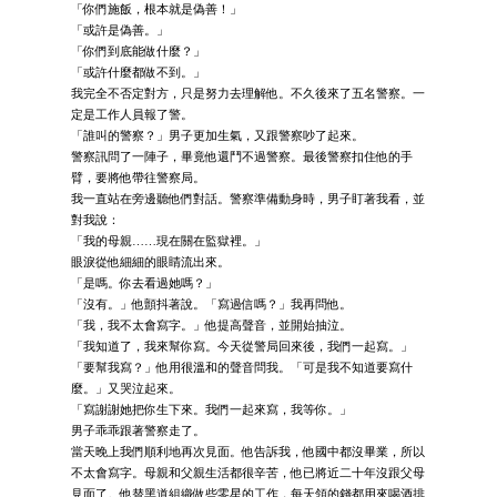
「你們施飯，根本就是偽善！」
「或許是偽善。」
「你們到底能做什麼？」
「或許什麼都做不到。」
我完全不否定對方，只是努力去理解他。不久後來了五名警察。一
定是工作人員報了警。
「誰叫的警察？」男子更加生氣，又跟警察吵了起來。
警察訊問了一陣子，畢竟他還鬥不過警察。最後警察扣住他的手
臂，要將他帶往警察局。
我一直站在旁邊聽他們對話。警察準備動身時，男子盯著我看，並
對我說：
「我的母親……現在關在監獄裡。」
眼淚從他細細的眼睛流出來。
「是嗎。你去看過她嗎？」
「沒有。」他顫抖著說。「寫過信嗎？」我再問他。
「我，我不太會寫字。」他提高聲音，並開始抽泣。
「我知道了，我來幫你寫。今天從警局回來後，我們一起寫。」
「要幫我寫？」他用很溫和的聲音問我。「可是我不知道要寫什
麼。」又哭泣起來。
「寫謝謝她把你生下來。我們一起來寫，我等你。」
男子乖乖跟著警察走了。
當天晚上我們順利地再次見面。他告訴我，他國中都沒畢業，所以
不太會寫字。母親和父親生活都很辛苦，他已將近二十年沒跟父母
見面了。他替黑道組織做些零星的工作，每天領的錢都用來喝酒排