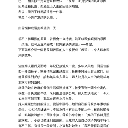
已。」相信你一定同意這種說法。「反應」正是煩惱的真正原因。
因為這種反應，而產生出人生的困擾與煩惱。
所以，我們平時應該注意一件事。
就是「不要作無謂的反應」。
由苦惱轉成還抱希望的一天
若不了解煩惱的原因，苦惱會一直持續。能正確理解煩惱的原因，
「煩惱」就可反過來變成「能夠解決的課題」──希望。
下面就來介紹一個將長期苦惱的人生改變成「希望」，令人印象深
刻的故事。
這位婦人跟我見面時，年紀已接近八十歲。多年來與她一同居住的
四十多歲長子，家暴情況越來越嚴重，最後更將婦人趕出家門。他
從屋裡將門反鎖，誰都無法進入屋內，婦人於是在人生的晚期成為
無家可歸的遊民。
幸運的她在政府的最低生活保障措施下，被安置到一間小公寓內。
我在一個炎夏的午後，來到她居住的公寓。婦人堅決地說：「今天
如果得不到答案，我就在這裡上吊自殺。」
婦人緩緩敘述她的過去。從話中聽得出她對自己的母親多年累積的
怨恨。七名兄弟姊妹中，不知為何只有自己不能上學，被迫照顧母
親。結婚後雖然生了兩個小孩，母親仍命令她：「妳的工作就是照
顧家裡。」小孩也被送到親戚家。因此婦人連自己孩子的幼年時代
都不了解。有很長一段時間，小孩都對她說：「我不覺得妳是我的