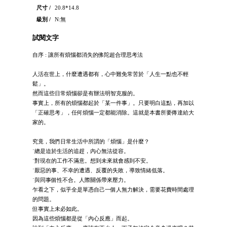
尺寸 /
20.8*14.8
級別 /
N:無
試閱文字
自序 : 讓所有煩惱都消失的佛陀超合理思考法
人活在世上，什麼遭遇都有，心中難免常苦於「人生一點也不輕
鬆」。
然而這些日常煩惱卻是有辦法明智克服的。
事實上，所有的煩惱都起於「某一件事」。只要明白這點，再加以
「正確思考」，任何煩惱一定都能消除。這就是本書所要傳達給大
家的。
究竟，我們日常生活中所謂的「煩惱」是什麼？
˙總是迫於生活的追趕，內心無法從容。
˙對現在的工作不滿意。想到未來就會感到不安。
˙厭惡的事、不幸的遭遇、反覆的失敗，導致情緒低落。
˙與同事個性不合。人際關係帶來壓力。
乍看之下，似乎全是單憑自己一個人無力解決，需要花費時間處理
的問題。
但事實上未必如此。
因為這些煩惱都是從「內心反應」而起。