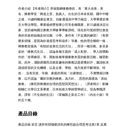
作者介紹 【作者簡介】草薙龍瞬佛教僧侶，有「東大名僧」美
名，佛教學堂「興道之里」負責人。出生於日本奈良縣。國中中輟
之後，16歲時離家赴東京。自修通過高中學力檢定，大學畢業於東
京大學法學院。畢業後經歷智庫公司等各種職業，於35歲後決定出
家，並於緬甸國立佛教大學修畢專修課程。現在於印度經營社會改
善的非政府組織及幼兒園、小學。著作有《不反應的練習》《有那
麼多煩惱，是因為你過度思考和追求》等書。他的理念獨樹一格，
將佛教宣揚為「有助於改善生活的方法」，而非一種宗教。多采多
姿的「佛教式生活」、談論各種主題的「成人私墊」、導入肢體動
作的「坐禪練習」等，開創各種掌握佛教本質的嶄新活動，極受歡
迎。此外，淺顯易懂而且饒富趣味的佛教話題甚獲好評，邀請他演
講或研習的文化機構，以及企業、學校、地方政府不斷增加。特
色：․沒有宗派、寺廟、家庭的單純「出家僧侶」。․不實際探討佛
教，以不談論「屬於宗教的佛教」為方針。․思想的基礎為「原始
佛教」（佛陀所傳播的合理的思想與冥想法）。〔譯者簡介〕劉滌
昭輔仁大學日文系畢業，日本拓殖大學經營學碩士。現為專職譯
者。譯有《不生病的生活》《零極限之富在工作》《內在小孩》等
約五十種。
產品目錄
產品目錄 前言 讓所有煩惱都消失的佛陀超合理思考法第1章 反應