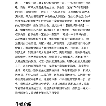
應」。了解這一點，就是解決煩惱的第一步。一位相信佛教不是宗
教，而是「有助於改善生活的方法」的僧侶，透過2500年前開悟
的佛陀（原始佛教），教你：˙不作無謂反應、不徒增煩惱˙勿受不
滿或壓力等負面情感所苦˙別在意他人的眼光，過自己的生活˙改掉
過度拘泥於勝負優劣的性格這是一堂經過時間考驗、每個人都適用
的心理調適課，使你活出自在、悠然自得！【讀者好評推薦】˙一
本了解如何與自己的心好好相處的好書！我相信，如果你能學會書
裡的內容，你的生活一定會少一點艱辛。˙這是一本非常棒的書，
為退休後的我提供精神支柱。我想我會一遍又一遍地閱讀它。˙我
注意到自己在職場、與家人相處上有些問題，然後撥雲見日地心情
變好了。我想我會嘗試去實踐我想做出的反應。˙佛陀真了不起！
閱讀之前，我滿腦子充斥焦慮和不安。開始閱讀後，感到佛陀的思
想很偉大。雖然歷時2500年，但還是令人大開眼界。理解心裡的
反應是無謂的反應。光這一點就能消除煩惱。理解心裡的反應是存
在的。存在的東西就是存在。光是第一章就值得閱讀。˙心靈塑造
生活。這句話大致說的是心態的重要性。學會掌控認同欲、祈願人
們幸福、不對人執著……等心態，將幫助你擺脫痛苦。人們往往會
不自覺地被認同欲所囚。透過這本書，作為擺脫痛苦的第一步，首
先，我想試著去理解這些感受。˙本書以佛陀的思想為基礎，提出
了處理各種煩惱的方法。雖然要立即實踐有困難，但我想一遍又一
遍地閱讀它，希望藉此讓自己不再受苦。
作者介紹