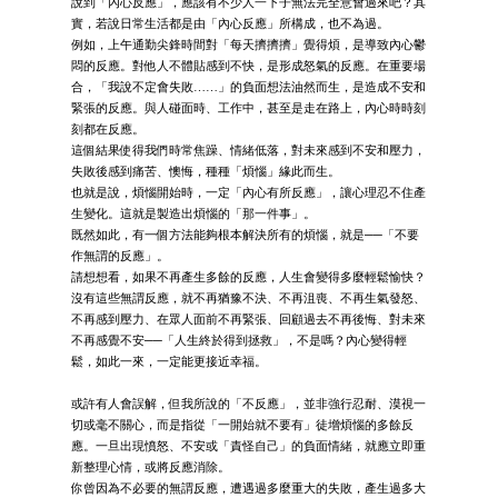
說到「內心反應」，應該有不少人一下子無法完全意會過來吧？其
實，若說日常生活都是由「內心反應」所構成，也不為過。
例如，上午通勤尖鋒時間對「每天擠擠擠」覺得煩，是導致內心鬱
悶的反應。對他人不體貼感到不快，是形成怒氣的反應。在重要場
合，「我說不定會失敗……」的負面想法油然而生，是造成不安和
緊張的反應。與人碰面時、工作中，甚至是走在路上，內心時時刻
刻都在反應。
這個結果使得我們時常焦躁、情緒低落，對未來感到不安和壓力，
失敗後感到痛苦、懊悔，種種「煩惱」緣此而生。
也就是說，煩惱開始時，一定「內心有所反應」，讓心理忍不住產
生變化。這就是製造出煩惱的「那一件事」。
既然如此，有一個方法能夠根本解決所有的煩惱，就是──「不要
作無謂的反應」。
請想想看，如果不再產生多餘的反應，人生會變得多麼輕鬆愉快？
沒有這些無謂反應，就不再猶豫不決、不再沮喪、不再生氣發怒、
不再感到壓力、在眾人面前不再緊張、回顧過去不再後悔、對未來
不再感覺不安──「人生終於得到拯救」，不是嗎？內心變得輕
鬆，如此一來，一定能更接近幸福。
或許有人會誤解，但我所說的「不反應」，並非強行忍耐、漠視一
切或毫不關心，而是指從「一開始就不要有」徒增煩惱的多餘反
應。一旦出現憤怒、不安或「責怪自己」的負面情緒，就應立即重
新整理心情，或將反應消除。
你曾因為不必要的無謂反應，遭遇過多麼重大的失敗，產生過多大