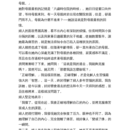
母親。」
她對母親最初的記憶是「六歲時住院的時候」。她日日從窗口向外
望，等待母親來到。有一天母親終於出現在醫院前面，但是，卻過
門而不入。母親為什麼不進來？──她說這就是對母親最初的回
憶。
婦人的面容秀麗高雅，看不出內心有深刻的煩惱。但長時間與小孩
分隔的距離，以及與家暴日趨嚴重的兒子相處，使她飽嘗艱辛。讓
她最為痛苦的，就是無法得知令自己陷入這種狀況的原因。
婦人雖然也成了母親，但隨著年齡增長，卻一直向著自己的母親。
可以看出她內心深處充滿了對母親的各種回憶、寂寞感和不滿足，
而且在生存過程中始終追求著母親的愛。
房間漸漸暗了下來。她問我：「這就是我的過去，我能夠克服
嗎？」當然可以。她又問：「那麼我該怎麼做呢？」
「正確理解。」我這樣回答她。 正確理解，才是化解人生苦惱最
強大的「智慧」。這一天，終於理解了婦人多年苦惱的原因。我告
訴她，從今以後，好好體會過去的想法和今天一天得到的感想，並
且信賴將來，這樣就沒問題了。
婦人堅定地表示：
「我懂了。從現在起，我會正確地理解自己的內心，並將克服痛苦
當成人生的課題。」
婦人把燈打開時，我發現她完全恢復了活力。眼神也不同了。因為
她理解了自己的內心，完全脫離了痛苦。就好像人「變成了佛」的
一瞬間。