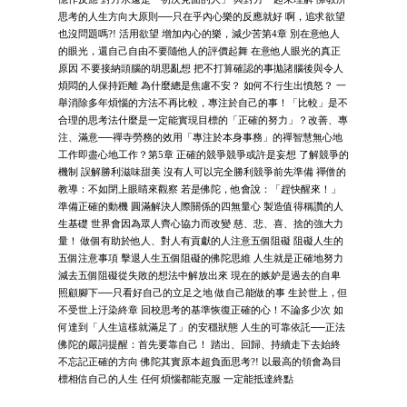
思考的人生方向大原則──只在乎內心樂的反應就好 啊，追求欲望
也沒問題嗎?! 活用欲望 增加內心的樂，減少苦第4章 別在意他人
的眼光，還自己自由不要隨他人的評價起舞 在意他人眼光的真正
原因 不要接納頭腦的胡思亂想 把不打算確認的事拋諸腦後與令人
煩悶的人保持距離 為什麼總是焦慮不安？ 如何不行生出憤怒？ 一
舉消除多年煩惱的方法不再比較，專注於自己的事！「比較」是不
合理的思考法什麼是一定能實現目標的「正確的努力」？改善、專
注、滿意──禪寺勞務的效用「專注於本身事務」的禪智慧無心地
工作即盡心地工作？第5章 正確的競爭競爭或許是妄想 了解競爭的
機制 誤解勝利滋味甜美 沒有人可以完全勝利競爭前先準備 禪僧的
教導：不如閉上眼睛來觀察 若是佛陀，他會說：「趕快醒來！」
準備正確的動機 圓滿解決人際關係的四無量心 製造值得稱讚的人
生基礎 世界會因為眾人齊心協力而改變 慈、悲、喜、捨的強大力
量！ 做個有助於他人、對人有貢獻的人注意五個阻礙 阻礙人生的
五個注意事項 擊退人生五個阻礙的佛陀思維 人生就是正確地努力
減去五個阻礙從失敗的想法中解放出來 現在的嫉妒是過去的自卑
照顧腳下──只看好自己的立足之地 做自己能做的事 生於世上，但
不受世上汙染終章 回校思考的基準恢復正確的心！不論多少次 如
何達到「人生這樣就滿足了」的安穩狀態 人生的可靠依託──正法
佛陀的嚴詞提醒：首先要靠自己！ 踏出、回歸、持續走下去始終
不忘記正確的方向 佛陀其實原本超負面思考?! 以最高的領會為目
標相信自己的人生 任何煩惱都能克服 一定能抵達終點