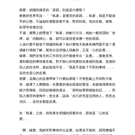
那麼，煩惱與痛苦的「原因」到底是什麼呢？
佛教的世界常說：「『執著』是痛苦的原因。」執著，就是不願放
手的心態。不論如何都緊抓著不放，堅持到底。包括生氣、後悔、
欲望等各種念頭。
不過，實際上經歷放下「執著」的修行方法，例如一般所謂的「坐
禪」或「內觀靜心」後，卻可以發現更深層一些的原因。
人為什麼不願放下煩惱與執著？為什麼每天抱著各種問題不放？透
過修行便能了解，製造出這些惱人現象的，正是「心的反應」。
確實，我們在每天的工作與生活中都會作出「反應」，都會思考。
遇到厭惡的事情會生氣。對不順心的現實狀況會感到焦慮。意識到
別人的目光時，會起疑或不安，「我是不是做了不對的事情……」
這些全是心的反應。
那麼，這種心的反應帶來了什麼結果呢？不禁怒氣上升與對方衝
突，破壞了人際關係；在重要的場合因過於緊張，未能發揮應有的
能力而挫敗；回想起慘痛的過去，「當時如果那樣做的話……」而
陷入痛苦的後悔中；想太多，認為「自己終究是沒用的人」而意志
消沉……這些全都是反應。
在「執著」之前，就有產生煩惱的因素存在，那就是「心的反
應」。
「啊，確實。我經常對事情作出反應。結果並不順利，因而懊惱不