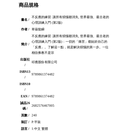
商品規格
不反應的練習: 讓所有煩惱都消失, 世界最強、最古老的
書名 /
心理訓練入門 (第2版)
作者 /
草薙龍瞬
不反應的練習: 讓所有煩惱都消失, 世界最強、最古老的
心理訓練入門 (第2版)：一切的「痛苦」都始於自己的
簡介 /
「反應」。了解這一點，就是解決煩惱的第一步。一位
相信佛教不是宗
出版社
叩應股份有限公司
/
ISBN13
9789861374482
/
ISBN10
/
EAN /
9789861374482
誠品26
2682576467005
碼 /
頁數 /
240
裝訂 /
P:平裝
語言 /
1:中文 繁體