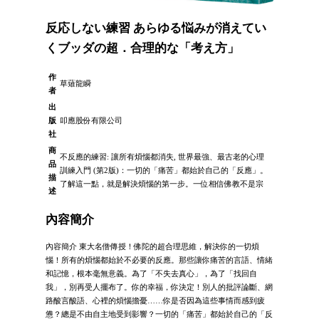
反応しない練習 あらゆる悩みが消えてい
くブッダの超．合理的な「考え方」
作
草薙龍瞬
者
出
版
叩應股份有限公司
社
商
不反應的練習: 讓所有煩惱都消失, 世界最強、最古老的心理
品
訓練入門 (第2版)：一切的「痛苦」都始於自己的「反應」。
描
了解這一點，就是解決煩惱的第一步。一位相信佛教不是宗
述
內容簡介
內容簡介 東大名僧傳授！佛陀的超合理思維，解決你的一切煩
惱！所有的煩惱都始於不必要的反應。那些讓你痛苦的言語、情緒
和記憶，根本毫無意義。為了「不失去真心」，為了「找回自
我」，別再受人擺布了。你的幸福，你決定！別人的批評論斷、網
路酸言酸語、心裡的煩惱擔憂……你是否因為這些事情而感到疲
憊？總是不由自主地受到影響？一切的「痛苦」都始於自己的「反