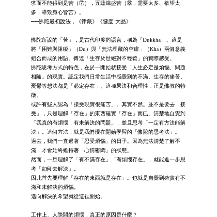
求而不能得到是苦（⑦），五蘊熾盛苦（⑧，需要太多、欲望太
多，導致身心皆苦）。
──佛陀最初說法，《律藏》《犍度˙大品》
佛陀所說的「苦」，是古代印度的語言，稱為「Dukkha」。這是
將「困難與阻礙」（Du）與「無法埋藏的空虛」（Kha）兩個意義
組合而成的用語。傳達「生存於世絕對不輕鬆」的實際感受。
佛陀思考方式的特色，在於一開始就接受「人生必定是煩惱、問題
相隨」的現實。認定我們日常生活中感覺到的不滿、生存的痛苦、
憂鬱等想法都是「必定存在」。這種果決和合理性，正是佛教的特
徵。
或許有些人認為「接受現實很痛苦」。其實不然。並不是要去「接
受」，只是理解「存在」的東西確實「存在」而已。清楚地自覺到
「我真的有煩惱，有未解決的問題」，並且思考「一定有方法能解
決」。這個方法，就是我們現在開始學習的「佛陀的思考法」。
過去，我們一直過著「忍受煩惱」的日子。因為無法清楚了解不
滿，才會始終維持著「心情鬱悶」的狀態。
然而，一旦理解了「有不滿存在」「有煩惱存在」，就能進一步思
考「如何去解決」。
因此首先要理解「存在的東西就是存在」。也就是自覺到確實有不
滿和未解決的煩惱。
邁向解決的希望就從這裡開始。
工作上、人際間的煩惱，真正的原因是什麼？