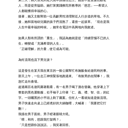
第二天，婦人首先到老人院申請擔任志工。她並不是直接照顧老
人，而是從旁協助。她打算實踐佛陀所教導的「慈悲」──希望人
人都能獲得幸福的心。
接著，她又主動幫助一位高齡男性清理附近人行步道的草地。不久
後，她和當地幼兒園的孩子們混熟了，還曾一起拔草。「現在是我
人生中最幸福的時候。」她常在電話中高興地向我敘述。
如果人類有所謂的「重生」，我認為她就是從「持續苦惱不已的人
生」轉變成「充滿希望的人生」。
「正確理解」的力量，使它成為可能。
為何流氓也流下男兒淚？
這是發生在某天我在東京的一個公園幫忙布施飯食給遊民時的事。
那天上午，一位志工神情緊張地跑過來。「有個男的在鬧事！」我
急忙走向會場。
超過兩百名遊民圍著觀看，有一名男子喝了酒在發飆。他穿著上下
整套的黑色運動服，右手袖子上印著「仁、義、禮、智、信」的紅
字。一頭曬黑的小平頭上剃了圖案。任何人一看就知道是個流氓。
男子快速走向桌上已經煮好的大鍋咖哩，大喊著：「我要把它打
翻！」
我擋在男子面前。男子瞪著眼睛大吼。
「喂，和尚，想跟我打架嗎？」
「只是想跟你說說話。」我笑著回答。