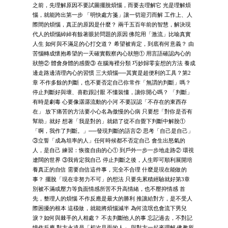
之前，先理解原因不要試圖擺脫煩惱，而要去理解它 光是理解煩
惱，就能跨出第一步 「明快處方箋」讓一切迎刃而解 工作上、人
際間的煩惱，真正的原因是什麼？ 兩千五百年前的智慧，解決現
代人的煩惱綽綽有餘著眼於問題的原因 佛陀用「激流」比喻真實
人生 如何與不滿足的心打交道？ 希望被肯定，到底有何意義？ 由
苦惱轉成懷抱希望的一天確實觀察內心狀態① 用言語確認內心的
狀態② 體會身體的感覺③ 在腦海裡分類 巧妙歸零妄想的方法 養成
邊走路邊清理內心的習慣 三大煩惱──其實是超便利的工具？第2
章 不作多餘的判斷，也不要否定自己你常作「無謂的判斷」嗎？
停止判斷好與壞、喜歡跟討厭 不懂裝懂，讓你開心嗎？ 「判斷」
有時是劇毒 心要像潺潺流動的小河 不要誤認「不存在的東西存
在」 放下痛苦的方法要小心名為傲慢的心病 只要想「對你是否有
幫助」就好 想著「我是對的」就錯了從不自覺下判斷中解脫①
「啊，我作了判斷。」──發現判斷的語言② 思考「自己是自己」
③立誓「成為坦率的人」任何時候都不否定自己 會生出怒氣的
人，是自己 練習：恢復自由的心① 到戶外一步一步地走路② 環視
遼闊的世界 ③我肯定我自己 停止判斷之後，人生即可順利展開培
養真正的自信 需要自信這件事，完全不合理 什麼是現在能做的
事？ 擺脫「現在非努力不可」的想法 只要先累積經驗就好第3章
別被不滿或壓力等負面情感所苦不升高情緒，也不壓抑情感 首
先，整理人的煩惱 不作反應是最大的勝利 推讓給對方，是不受人
際困擾的根本 這樣做，就能將煩惱減半 為何流氓也會流下男兒
淚？如何與棘手的人相處？ 不去判斷他人的事 忘記過去，不對記
憶作反應 對方永遠是「初次見面的人」 與對方一起來理解 佛教所