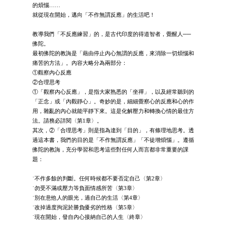
的煩惱……
就從現在開始，邁向「不作無謂反應」的生活吧！
教導我們「不反應練習」的，是古代印度的得道智者，覺醒人──
佛陀。
最初佛陀的教誨是「藉由停止內心無謂的反應，來消除一切煩惱和
痛苦的方法」。內容大略分為兩部分：
①觀察內心反應
②合理思考
①「觀察內心反應」，是指大家熟悉的「坐禪」，以及經常聽到的
「正念」或「內觀靜心」。奇妙的是，細細覺察心的反應和心的作
用，雜亂的內心就能平靜下來。這是化解壓力和轉換心情的最佳方
法。請務必詳閱〈第1章〉。
其次，②「合理思考」則是指為達到「目的」，有條理地思考。透
過這本書，我們的目的是「不作無謂反應」「不徒增煩惱」。遵循
佛陀的教誨，充分學習和思考這些對任何人而言都非常重要的課
題：
˙不作多餘的判斷。任何時候都不要否定自己〈第2章〉
˙勿受不滿或壓力等負面情感所苦〈第3章〉
˙別在意他人的眼光，過自己的生活〈第4章〉
˙改掉過度拘泥於勝負優劣的性格〈第5章〉
˙現在開始，發自內心接納自己的人生〈終章〉