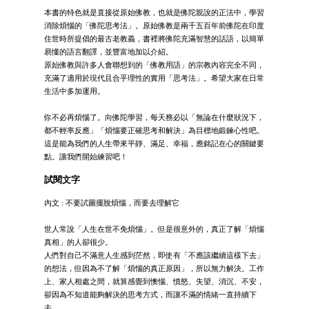
本書的特色就是直接從原始佛教，也就是佛陀親說的正法中，學習
消除煩惱的「佛陀思考法」。原始佛教是兩千五百年前佛陀在印度
住世時所提倡的最古老教義，書裡將佛陀充滿智慧的話語，以簡單
易懂的語言翻譯，並豐富地加以介紹。
原始佛教與許多人會聯想到的「佛教用語」的宗教內容完全不同，
充滿了適用於現代且合乎理性的實用「思考法」。希望大家在日常
生活中多加運用。
你不必再煩惱了。向佛陀學習，每天務必以「無論在什麼狀況下，
都不輕率反應」「煩惱要正確思考和解決」為目標地鍛鍊心性吧。
這是能為我們的人生帶來平靜、滿足、幸福，應銘記在心的關鍵要
點。讓我們開始練習吧！
試閱文字
內文 : 不要試圖擺脫煩惱，而要去理解它
世人常說「人生在世不免煩惱」。但是很意外的，真正了解「煩惱
真相」的人卻很少。
人們對自己不滿意人生感到茫然，即使有「不應該繼續這樣下去」
的想法，但因為不了解「煩惱的真正原因」，所以無力解決。工作
上、家人相處之間，就算感覺到懊惱、憤怒、失望、消沉、不安，
卻因為不知道能夠解決的思考方式，而讓不滿的情緒一直持續下
去。