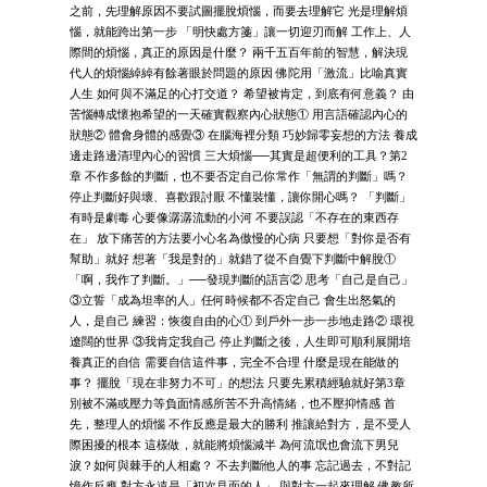
之前，先理解原因不要試圖擺脫煩惱，而要去理解它 光是理解煩
惱，就能跨出第一步 「明快處方箋」讓一切迎刃而解 工作上、人
際間的煩惱，真正的原因是什麼？ 兩千五百年前的智慧，解決現
代人的煩惱綽綽有餘著眼於問題的原因 佛陀用「激流」比喻真實
人生 如何與不滿足的心打交道？ 希望被肯定，到底有何意義？ 由
苦惱轉成懷抱希望的一天確實觀察內心狀態① 用言語確認內心的
狀態② 體會身體的感覺③ 在腦海裡分類 巧妙歸零妄想的方法 養成
邊走路邊清理內心的習慣 三大煩惱──其實是超便利的工具？第2
章 不作多餘的判斷，也不要否定自己你常作「無謂的判斷」嗎？
停止判斷好與壞、喜歡跟討厭 不懂裝懂，讓你開心嗎？ 「判斷」
有時是劇毒 心要像潺潺流動的小河 不要誤認「不存在的東西存
在」 放下痛苦的方法要小心名為傲慢的心病 只要想「對你是否有
幫助」就好 想著「我是對的」就錯了從不自覺下判斷中解脫①
「啊，我作了判斷。」──發現判斷的語言② 思考「自己是自己」
③立誓「成為坦率的人」任何時候都不否定自己 會生出怒氣的
人，是自己 練習：恢復自由的心① 到戶外一步一步地走路② 環視
遼闊的世界 ③我肯定我自己 停止判斷之後，人生即可順利展開培
養真正的自信 需要自信這件事，完全不合理 什麼是現在能做的
事？ 擺脫「現在非努力不可」的想法 只要先累積經驗就好第3章
別被不滿或壓力等負面情感所苦不升高情緒，也不壓抑情感 首
先，整理人的煩惱 不作反應是最大的勝利 推讓給對方，是不受人
際困擾的根本 這樣做，就能將煩惱減半 為何流氓也會流下男兒
淚？如何與棘手的人相處？ 不去判斷他人的事 忘記過去，不對記
憶作反應 對方永遠是「初次見面的人」 與對方一起來理解 佛教所