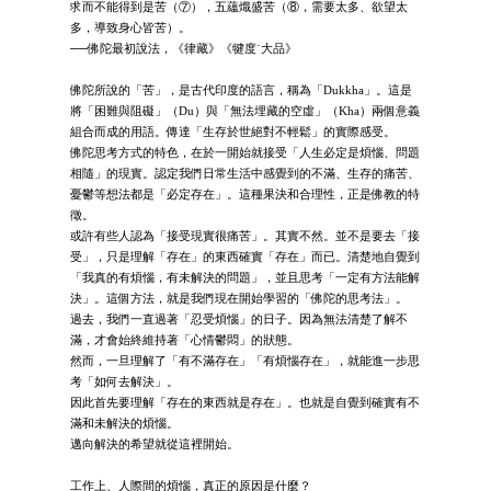
求而不能得到是苦（⑦），五蘊熾盛苦（⑧，需要太多、欲望太
多，導致身心皆苦）。
──佛陀最初說法，《律藏》《犍度˙大品》
佛陀所說的「苦」，是古代印度的語言，稱為「Dukkha」。這是
將「困難與阻礙」（Du）與「無法埋藏的空虛」（Kha）兩個意義
組合而成的用語。傳達「生存於世絕對不輕鬆」的實際感受。
佛陀思考方式的特色，在於一開始就接受「人生必定是煩惱、問題
相隨」的現實。認定我們日常生活中感覺到的不滿、生存的痛苦、
憂鬱等想法都是「必定存在」。這種果決和合理性，正是佛教的特
徵。
或許有些人認為「接受現實很痛苦」。其實不然。並不是要去「接
受」，只是理解「存在」的東西確實「存在」而已。清楚地自覺到
「我真的有煩惱，有未解決的問題」，並且思考「一定有方法能解
決」。這個方法，就是我們現在開始學習的「佛陀的思考法」。
過去，我們一直過著「忍受煩惱」的日子。因為無法清楚了解不
滿，才會始終維持著「心情鬱悶」的狀態。
然而，一旦理解了「有不滿存在」「有煩惱存在」，就能進一步思
考「如何去解決」。
因此首先要理解「存在的東西就是存在」。也就是自覺到確實有不
滿和未解決的煩惱。
邁向解決的希望就從這裡開始。
工作上、人際間的煩惱，真正的原因是什麼？