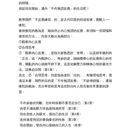
的煩惱……
就從現在開始，邁向「不作無謂反應」的生活吧！
教導我們「不反應練習」的，是古代印度的得道智者，覺醒人──
佛陀。
最初佛陀的教誨是「藉由停止內心無謂的反應，來消除一切煩惱和
痛苦的方法」。內容大略分為兩部分：
①觀察內心反應
②合理思考
①「觀察內心反應」，是指大家熟悉的「坐禪」，以及經常聽到的
「正念」或「內觀靜心」。奇妙的是，細細覺察心的反應和心的作
用，雜亂的內心就能平靜下來。這是化解壓力和轉換心情的最佳方
法。請務必詳閱〈第1章〉。
其次，②「合理思考」則是指為達到「目的」，有條理地思考。透
過這本書，我們的目的是「不作無謂反應」「不徒增煩惱」。遵循
佛陀的教誨，充分學習和思考這些對任何人而言都非常重要的課
題：
˙不作多餘的判斷。任何時候都不要否定自己〈第2章〉
˙勿受不滿或壓力等負面情感所苦〈第3章〉
˙別在意他人的眼光，過自己的生活〈第4章〉
˙改掉過度拘泥於勝負優劣的性格〈第5章〉
˙現在開始，發自內心接納自己的人生〈終章〉