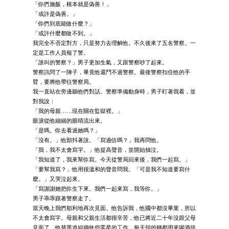
「你們施飯，根本就是偽善！」
「或許是偽善。」
「你們到底能做什麼？」
「或許什麼都做不到。」
我完全不否定對方，只是努力去理解他。不久後來了五名警察。一
定是工作人員報了警。
「誰叫的警察？」男子更加生氣，又跟警察吵了起來。
警察訊問了一陣子，畢竟他還鬥不過警察。最後警察扣住他的手
臂，要將他帶往警察局。
我一直站在旁邊聽他們對話。警察準備動身時，男子盯著我看，並
對我說：
「我的母親……現在關在監獄裡。」
眼淚從他細細的眼睛流出來。
「是嗎。你去看過她嗎？」
「沒有。」他顫抖著說。「寫過信嗎？」我再問他。
「我，我不太會寫字。」他提高聲音，並開始抽泣。
「我知道了，我來幫你寫。今天從警局回來後，我們一起寫。」
「要幫我寫？」他用很溫和的聲音問我。「可是我不知道要寫什
麼。」又哭泣起來。
「寫謝謝她把你生下來。我們一起來寫，我等你。」
男子乖乖跟著警察走了。
當天晚上我們順利地再次見面。他告訴我，他國中都沒畢業，所以
不太會寫字。母親和父親生活都很辛苦，他已將近二十年沒跟父母
見面了。他替黑道組織做些零星的工作，每天領的錢都用來喝酒排