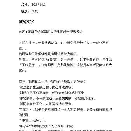
尺寸 /
20.8*14.8
級別 /
N:無
試閱文字
自序 : 讓所有煩惱都消失的佛陀超合理思考法
人活在世上，什麼遭遇都有，心中難免常苦於「人生一點也不輕
鬆」。
然而這些日常煩惱卻是有辦法明智克服的。
事實上，所有的煩惱都起於「某一件事」。只要明白這點，再加以
「正確思考」，任何煩惱一定都能消除。這就是本書所要傳達給大
家的。
究竟，我們日常生活中所謂的「煩惱」是什麼？
˙總是迫於生活的追趕，內心無法從容。
˙對現在的工作不滿意。想到未來就會感到不安。
˙厭惡的事、不幸的遭遇、反覆的失敗，導致情緒低落。
˙與同事個性不合。人際關係帶來壓力。
乍看之下，似乎全是單憑自己一個人無力解決，需要花費時間處理
的問題。
但事實上未必如此。
因為這些煩惱都是從「內心反應」而起。