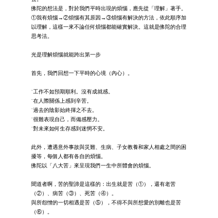
佛陀的想法是，對於我們平時出現的煩惱，應先從「理解」著手。
①我有煩惱→②煩惱有其原因→③煩惱有解決的方法，依此順序加
以理解，這樣一來不論任何煩惱都能確實解決。這就是佛陀的合理
思考法。
光是理解煩惱就能跨出第一步
首先，我們回想一下平時的心境（內心）。
˙工作不如預期順利。沒有成就感。
˙在人際關係上感到辛苦。
˙過去的陰影始終揮之不去。
˙很難表現自己，而備感壓力。
˙對未來如何生存感到迷惘不安。
此外，遭遇意外事故與災難、生病、子女教養和家人相處之間的困
擾等，每個人都有各自的煩惱。
佛陀以「八大苦」來呈現我們一生中所體會的煩惱。
聞道者啊，苦的聖諦是這樣的：出生就是苦（①），還有老苦
（②）、病苦（③）、死苦（④）。
與所怨憎的一切相遇是苦（⑤），不得不與所想愛的別離也是苦
（⑥）。