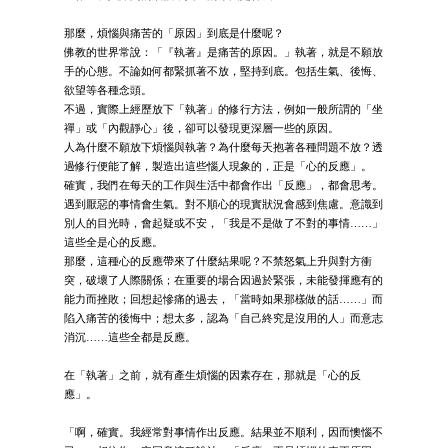
那麼，煩惱與痛苦的「原因」到底是什麼呢？
佛教的世界常說：「『執著』是痛苦的原因。」執著，就是不願放
手的心態。不論如何都緊抓著不放，堅持到底。包括生氣、後悔、
欲望等各種念頭。
不過，實際上經歷放下「執著」的修行方法，例如一般所謂的「坐
禪」或「內觀靜心」後，卻可以發現更深層一些的原因。
人為什麼不願放下煩惱與執著？為什麼每天抱著各種問題不放？透
過修行便能了解，製造出這些惱人現象的，正是「心的反應」。
確實，我們在每天的工作與生活中都會作出「反應」，都會思考。
遇到厭惡的事情會生氣。對不順心的現實狀況會感到焦慮。意識到
別人的目光時，會起疑或不安，「我是不是做了不對的事情……」
這些全是心的反應。
那麼，這種心的反應帶來了什麼結果呢？不禁怒氣上升與對方衝
突，破壞了人際關係；在重要的場合因過於緊張，未能發揮應有的
能力而挫敗；回想起慘痛的過去，「當時如果那樣做的話……」而
陷入痛苦的後悔中；想太多，認為「自己終究是沒用的人」而意志
消沉……這些全都是反應。
在「執著」之前，就有產生煩惱的因素存在，那就是「心的反
應」。
「啊，確實。我經常對事情作出反應。結果並不順利，因而懊惱不