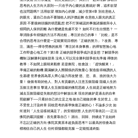
思考的人生方向大原則──只在乎內心樂的反應就好 啊，追求欲望
也沒問題嗎?! 活用欲望 增加內心的樂，減少苦第4章 別在意他人
的眼光，還自己自由不要隨他人的評價起舞 在意他人眼光的真正
原因 不要接納頭腦的胡思亂想 把不打算確認的事拋諸腦後與令人
煩悶的人保持距離 為什麼總是焦慮不安？ 如何不行生出憤怒？ 一
舉消除多年煩惱的方法不再比較，專注於自己的事！「比較」是不
合理的思考法什麼是一定能實現目標的「正確的努力」？改善、專
注、滿意──禪寺勞務的效用「專注於本身事務」的禪智慧無心地
工作即盡心地工作？第5章 正確的競爭競爭或許是妄想 了解競爭的
機制 誤解勝利滋味甜美 沒有人可以完全勝利競爭前先準備 禪僧的
教導：不如閉上眼睛來觀察 若是佛陀，他會說：「趕快醒來！」
準備正確的動機 圓滿解決人際關係的四無量心 製造值得稱讚的人
生基礎 世界會因為眾人齊心協力而改變 慈、悲、喜、捨的強大力
量！ 做個有助於他人、對人有貢獻的人注意五個阻礙 阻礙人生的
五個注意事項 擊退人生五個阻礙的佛陀思維 人生就是正確地努力
減去五個阻礙從失敗的想法中解放出來 現在的嫉妒是過去的自卑
照顧腳下──只看好自己的立足之地 做自己能做的事 生於世上，但
不受世上汙染終章 回校思考的基準恢復正確的心！不論多少次 如
何達到「人生這樣就滿足了」的安穩狀態 人生的可靠依託──正法
佛陀的嚴詞提醒：首先要靠自己！ 踏出、回歸、持續走下去始終
不忘記正確的方向 佛陀其實原本超負面思考?! 以最高的領會為目
標相信自己的人生 任何煩惱都能克服 一定能抵達終點