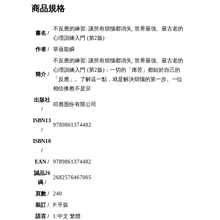
商品規格
不反應的練習: 讓所有煩惱都消失, 世界最強、最古老的
書名 /
心理訓練入門 (第2版)
作者 /
草薙龍瞬
不反應的練習: 讓所有煩惱都消失, 世界最強、最古老的
心理訓練入門 (第2版)：一切的「痛苦」都始於自己的
簡介 /
「反應」。了解這一點，就是解決煩惱的第一步。一位
相信佛教不是宗
出版社
叩應股份有限公司
/
ISBN13
9789861374482
/
ISBN10
/
EAN /
9789861374482
誠品26
2682576467005
碼 /
頁數 /
240
裝訂 /
P:平裝
語言 /
1:中文 繁體