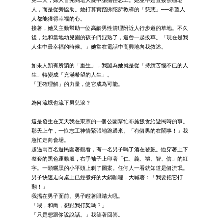
第二天，婦人首先到老人院申請擔任志工。她並不是直接照顧老
人，而是從旁協助。她打算實踐佛陀所教導的「慈悲」──希望人
人都能獲得幸福的心。
接著，她又主動幫助一位高齡男性清理附近人行步道的草地。不久
後，她和當地幼兒園的孩子們混熟了，還曾一起拔草。「現在是我
人生中最幸福的時候。」她常在電話中高興地向我敘述。
如果人類有所謂的「重生」，我認為她就是從「持續苦惱不已的人
生」轉變成「充滿希望的人生」。
「正確理解」的力量，使它成為可能。
為何流氓也流下男兒淚？
這是發生在某天我在東京的一個公園幫忙布施飯食給遊民時的事。
那天上午，一位志工神情緊張地跑過來。「有個男的在鬧事！」我
急忙走向會場。
超過兩百名遊民圍著觀看，有一名男子喝了酒在發飆。他穿著上下
整套的黑色運動服，右手袖子上印著「仁、義、禮、智、信」的紅
字。一頭曬黑的小平頭上剃了圖案。任何人一看就知道是個流氓。
男子快速走向桌上已經煮好的大鍋咖哩，大喊著：「我要把它打
翻！」
我擋在男子面前。男子瞪著眼睛大吼。
「喂，和尚，想跟我打架嗎？」
「只是想跟你說說話。」我笑著回答。