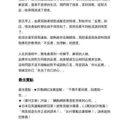
解寂寞，過著不規律的生活。我們聊了很多，直到深夜。從那天
起，他和我就成了朋友。
那天早上，如果我抱著憤怒或敵意的情感，對他作出「反應」的
話，情況會如何變化就不得而知了。當然也看不到他流淚的情景
了。
他現在還常跟我連絡。能夠維持這種關係，我想還是因為當時我採
取佛陀所教導的「不反應，先理解」的態度。
人生的過程中，難免會遇到一些棘手、麻煩的人物。
如果作出與對方同樣的反應，就會變成互以相同反應來交鋒。
這時問題不是不能輸給對手或固執己見，而是因為「作出反應」，
就確定你已「失去了自己的心」。
最佳賣點
最佳賣點 : ★百萬網紅說書提醒：「千萬不要回應，回應毀一
生。」
★《週刊文春》評論：「觸動網路重度使用者的心弦。」
★日本亞馬遜暢銷榜冠軍！銷售突破30萬冊，1.2萬則好評推薦！
「簡直就是生存之道的課本！」「比什麼勵志書都棒！」讀者超熱
烈推薦！