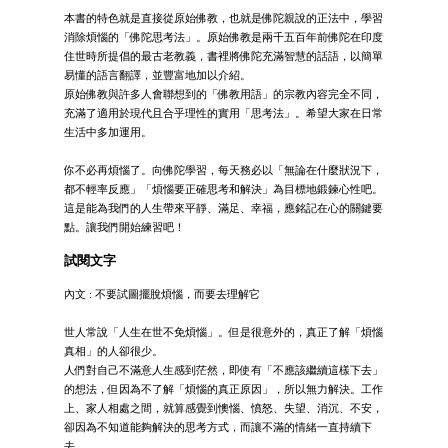
本書的特色就是直接從原始佛教，也就是佛陀親說的正法中，學習
消除煩惱的「佛陀思考法」。原始佛教是兩千五百年前佛陀在印度
住世時所提倡的最古老教義，書裡將佛陀充滿智慧的話語，以簡單
易懂的語言翻譯，並豐富地加以介紹。
原始佛教與許多人會聯想到的「佛教用語」的宗教內容完全不同，
充滿了適用於現代且合乎理性的實用「思考法」。希望大家在日常
生活中多加運用。
你不必再煩惱了。向佛陀學習，每天務必以「無論在什麼狀況下，
都不輕率反應」「煩惱要正確思考和解決」為目標地鍛鍊心性吧。
這是能為我們的人生帶來平靜、滿足、幸福，應銘記在心的關鍵要
點。讓我們開始練習吧！
試閱文字
內文 : 不要試圖擺脫煩惱，而要去理解它
世人常說「人生在世不免煩惱」。但是很意外的，真正了解「煩惱
真相」的人卻很少。
人們對自己不滿意人生感到茫然，即使有「不應該繼續這樣下去」
的想法，但因為不了解「煩惱的真正原因」，所以無力解決。工作
上、家人相處之間，就算感覺到懊惱、憤怒、失望、消沉、不安，
卻因為不知道能夠解決的思考方式，而讓不滿的情緒一直持續下
去。