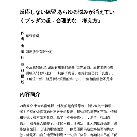
反応しない練習 あらゆる悩みが消えてい
くブッダの超．合理的な「考え方」
作
草薙龍瞬
者
出
版
叩應股份有限公司
社
商
不反應的練習: 讓所有煩惱都消失, 世界最強、最古老的心理
品
訓練入門 (第2版)：一切的「痛苦」都始於自己的「反應」。
描
了解這一點，就是解決煩惱的第一步。一位相信佛教不是宗
述
內容簡介
內容簡介 東大名僧傳授！佛陀的超合理思維，解決你的一切煩
惱！所有的煩惱都始於不必要的反應。那些讓你痛苦的言語、情緒
和記憶，根本毫無意義。為了「不失去真心」，為了「找回自
我」，別再受人擺布了。你的幸福，你決定！別人的批評論斷、網
路酸言酸語、心裡的煩惱擔憂……你是否因為這些事情而感到疲
憊？總是不由自主地受到影響？一切的「痛苦」都始於自己的「反