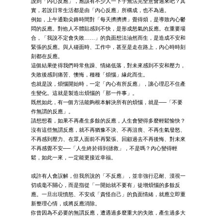
說到「內心反應」，應該有不少人一下子無法完全意會過來吧？其
實，若說日常生活都是由「內心反應」所構成，也不為過。
例如，上午通勤尖鋒時間對「每天擠擠擠」覺得煩，是導致內心鬱
悶的反應。對他人不體貼感到不快，是形成怒氣的反應。在重要場
合，「我說不定會失敗……」的負面想法油然而生，是造成不安和
緊張的反應。與人碰面時、工作中，甚至是走在路上，內心時時刻
刻都在反應。
這個結果使得我們時常焦躁、情緒低落，對未來感到不安和壓力，
失敗後感到痛苦、懊悔，種種「煩惱」緣此而生。
也就是說，煩惱開始時，一定「內心有所反應」，讓心理忍不住產
生變化。這就是製造出煩惱的「那一件事」。
既然如此，有一個方法能夠根本解決所有的煩惱，就是──「不要
作無謂的反應」。
請想想看，如果不再產生多餘的反應，人生會變得多麼輕鬆愉快？
沒有這些無謂反應，就不再猶豫不決、不再沮喪、不再生氣發怒、
不再感到壓力、在眾人面前不再緊張、回顧過去不再後悔、對未來
不再感覺不安──「人生終於得到拯救」，不是嗎？內心變得輕
鬆，如此一來，一定能更接近幸福。
或許有人會誤解，但我所說的「不反應」，並非強行忍耐、漠視一
切或毫不關心，而是指從「一開始就不要有」徒增煩惱的多餘反
應。一旦出現憤怒、不安或「責怪自己」的負面情緒，就應立即重
新整理心情，或將反應消除。
你曾因為不必要的無謂反應，遭遇過多麼重大的失敗，產生過多大