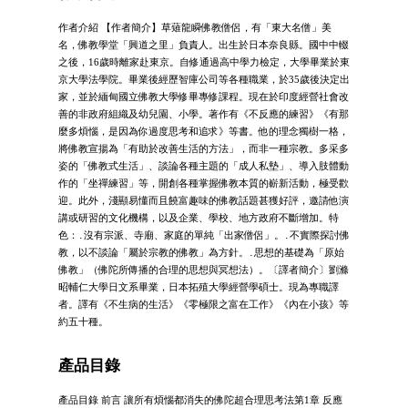
作者介紹 【作者簡介】草薙龍瞬佛教僧侶，有「東大名僧」美
名，佛教學堂「興道之里」負責人。出生於日本奈良縣。國中中輟
之後，16歲時離家赴東京。自修通過高中學力檢定，大學畢業於東
京大學法學院。畢業後經歷智庫公司等各種職業，於35歲後決定出
家，並於緬甸國立佛教大學修畢專修課程。現在於印度經營社會改
善的非政府組織及幼兒園、小學。著作有《不反應的練習》《有那
麼多煩惱，是因為你過度思考和追求》等書。他的理念獨樹一格，
將佛教宣揚為「有助於改善生活的方法」，而非一種宗教。多采多
姿的「佛教式生活」、談論各種主題的「成人私墊」、導入肢體動
作的「坐禪練習」等，開創各種掌握佛教本質的嶄新活動，極受歡
迎。此外，淺顯易懂而且饒富趣味的佛教話題甚獲好評，邀請他演
講或研習的文化機構，以及企業、學校、地方政府不斷增加。特
色：․沒有宗派、寺廟、家庭的單純「出家僧侶」。․不實際探討佛
教，以不談論「屬於宗教的佛教」為方針。․思想的基礎為「原始
佛教」（佛陀所傳播的合理的思想與冥想法）。〔譯者簡介〕劉滌
昭輔仁大學日文系畢業，日本拓殖大學經營學碩士。現為專職譯
者。譯有《不生病的生活》《零極限之富在工作》《內在小孩》等
約五十種。
產品目錄
產品目錄 前言 讓所有煩惱都消失的佛陀超合理思考法第1章 反應