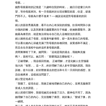
母親。」
她對母親最初的記憶是「六歲時住院的時候」。她日日從窗口向外
望，等待母親來到。有一天母親終於出現在醫院前面，但是，卻過
門而不入。母親為什麼不進來？──她說這就是對母親最初的回
憶。
婦人的面容秀麗高雅，看不出內心有深刻的煩惱。但長時間與小孩
分隔的距離，以及與家暴日趨嚴重的兒子相處，使她飽嘗艱辛。讓
她最為痛苦的，就是無法得知令自己陷入這種狀況的原因。
婦人雖然也成了母親，但隨著年齡增長，卻一直向著自己的母親。
可以看出她內心深處充滿了對母親的各種回憶、寂寞感和不滿足，
而且在生存過程中始終追求著母親的愛。
房間漸漸暗了下來。她問我：「這就是我的過去，我能夠克服
嗎？」當然可以。她又問：「那麼我該怎麼做呢？」
「正確理解。」我這樣回答她。 正確理解，才是化解人生苦惱最
強大的「智慧」。這一天，終於理解了婦人多年苦惱的原因。我告
訴她，從今以後，好好體會過去的想法和今天一天得到的感想，並
且信賴將來，這樣就沒問題了。
婦人堅定地表示：
「我懂了。從現在起，我會正確地理解自己的內心，並將克服痛苦
當成人生的課題。」
婦人把燈打開時，我發現她完全恢復了活力。眼神也不同了。因為
她理解了自己的內心，完全脫離了痛苦。就好像人「變成了佛」的
一瞬間。