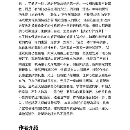
應」。了解這一點，就是解決煩惱的第一步。一位相信佛教不是宗
教，而是「有助於改善生活的方法」的僧侶，透過2500年前開悟
的佛陀（原始佛教），教你：˙不作無謂反應、不徒增煩惱˙勿受不
滿或壓力等負面情感所苦˙別在意他人的眼光，過自己的生活˙改掉
過度拘泥於勝負優劣的性格這是一堂經過時間考驗、每個人都適用
的心理調適課，使你活出自在、悠然自得！【讀者好評推薦】˙一
本了解如何與自己的心好好相處的好書！我相信，如果你能學會書
裡的內容，你的生活一定會少一點艱辛。˙這是一本非常棒的書，
為退休後的我提供精神支柱。我想我會一遍又一遍地閱讀它。˙我
注意到自己在職場、與家人相處上有些問題，然後撥雲見日地心情
變好了。我想我會嘗試去實踐我想做出的反應。˙佛陀真了不起！
閱讀之前，我滿腦子充斥焦慮和不安。開始閱讀後，感到佛陀的思
想很偉大。雖然歷時2500年，但還是令人大開眼界。理解心裡的
反應是無謂的反應。光這一點就能消除煩惱。理解心裡的反應是存
在的。存在的東西就是存在。光是第一章就值得閱讀。˙心靈塑造
生活。這句話大致說的是心態的重要性。學會掌控認同欲、祈願人
們幸福、不對人執著……等心態，將幫助你擺脫痛苦。人們往往會
不自覺地被認同欲所囚。透過這本書，作為擺脫痛苦的第一步，首
先，我想試著去理解這些感受。˙本書以佛陀的思想為基礎，提出
了處理各種煩惱的方法。雖然要立即實踐有困難，但我想一遍又一
遍地閱讀它，希望藉此讓自己不再受苦。
作者介紹