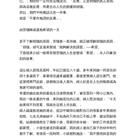
已。」相信你一定同意這種說法。「反應」正是煩惱的真正原因。
因為這種反應，而產生出人生的困擾與煩惱。
所以，我們平時應該注意一件事。
就是「不要作無謂的反應」。
由苦惱轉成還抱希望的一天
若不了解煩惱的原因，苦惱會一直持續。能正確理解煩惱的原因，
「煩惱」就可反過來變成「能夠解決的課題」──希望。
下面就來介紹一個將長期苦惱的人生改變成「希望」，令人印象深
刻的故事。
這位婦人跟我見面時，年紀已接近八十歲。多年來與她一同居住的
四十多歲長子，家暴情況越來越嚴重，最後更將婦人趕出家門。他
從屋裡將門反鎖，誰都無法進入屋內，婦人於是在人生的晚期成為
無家可歸的遊民。
幸運的她在政府的最低生活保障措施下，被安置到一間小公寓內。
我在一個炎夏的午後，來到她居住的公寓。婦人堅決地說：「今天
如果得不到答案，我就在這裡上吊自殺。」
婦人緩緩敘述她的過去。從話中聽得出她對自己的母親多年累積的
怨恨。七名兄弟姊妹中，不知為何只有自己不能上學，被迫照顧母
親。結婚後雖然生了兩個小孩，母親仍命令她：「妳的工作就是照
顧家裡。」小孩也被送到親戚家。因此婦人連自己孩子的幼年時代
都不了解。有很長一段時間，小孩都對她說：「我不覺得妳是我的