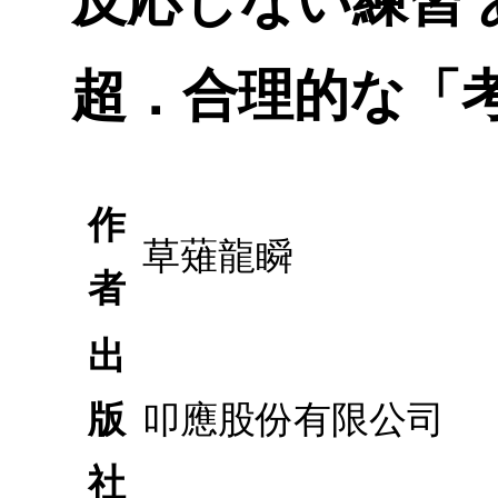
反応しない練習
超．合理的な「
作
草薙龍瞬
者
出
版
叩應股份有限公司
社