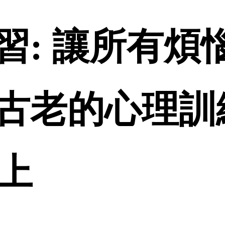
: 讓所有煩惱
古老的心理訓練
線上