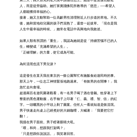
第二天，婦人首先到老人院申請擔任志工。她並不是直接照顧老
人，而是從旁協助。她打算實踐佛陀所教導的「慈悲」──希望人
人都能獲得幸福的心。
接著，她又主動幫助一位高齡男性清理附近人行步道的草地。不久
後，她和當地幼兒園的孩子們混熟了，還曾一起拔草。「現在是我
人生中最幸福的時候。」她常在電話中高興地向我敘述。
如果人類有所謂的「重生」，我認為她就是從「持續苦惱不已的人
生」轉變成「充滿希望的人生」。
「正確理解」的力量，使它成為可能。
為何流氓也流下男兒淚？
這是發生在某天我在東京的一個公園幫忙布施飯食給遊民時的事。
那天上午，一位志工神情緊張地跑過來。「有個男的在鬧事！」我
急忙走向會場。
超過兩百名遊民圍著觀看，有一名男子喝了酒在發飆。他穿著上下
整套的黑色運動服，右手袖子上印著「仁、義、禮、智、信」的紅
字。一頭曬黑的小平頭上剃了圖案。任何人一看就知道是個流氓。
男子快速走向桌上已經煮好的大鍋咖哩，大喊著：「我要把它打
翻！」
我擋在男子面前。男子瞪著眼睛大吼。
「喂，和尚，想跟我打架嗎？」
「只是想跟你說說話。」我笑著回答。