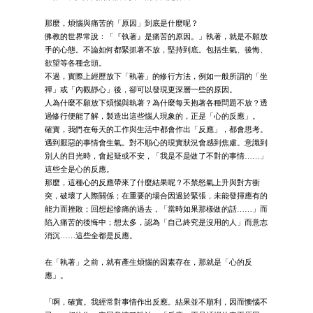
那麼，煩惱與痛苦的「原因」到底是什麼呢？
佛教的世界常說：「『執著』是痛苦的原因。」執著，就是不願放
手的心態。不論如何都緊抓著不放，堅持到底。包括生氣、後悔、
欲望等各種念頭。
不過，實際上經歷放下「執著」的修行方法，例如一般所謂的「坐
禪」或「內觀靜心」後，卻可以發現更深層一些的原因。
人為什麼不願放下煩惱與執著？為什麼每天抱著各種問題不放？透
過修行便能了解，製造出這些惱人現象的，正是「心的反應」。
確實，我們在每天的工作與生活中都會作出「反應」，都會思考。
遇到厭惡的事情會生氣。對不順心的現實狀況會感到焦慮。意識到
別人的目光時，會起疑或不安，「我是不是做了不對的事情……」
這些全是心的反應。
那麼，這種心的反應帶來了什麼結果呢？不禁怒氣上升與對方衝
突，破壞了人際關係；在重要的場合因過於緊張，未能發揮應有的
能力而挫敗；回想起慘痛的過去，「當時如果那樣做的話……」而
陷入痛苦的後悔中；想太多，認為「自己終究是沒用的人」而意志
消沉……這些全都是反應。
在「執著」之前，就有產生煩惱的因素存在，那就是「心的反
應」。
「啊，確實。我經常對事情作出反應。結果並不順利，因而懊惱不