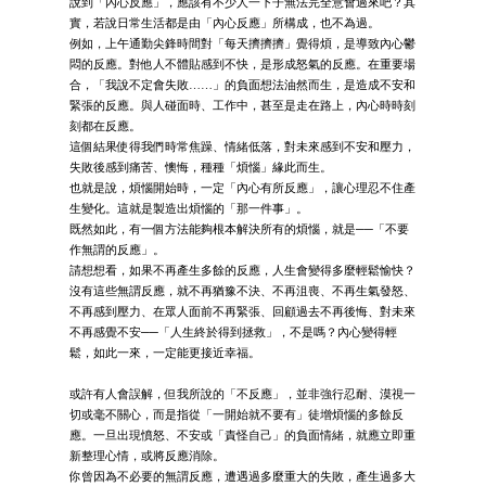
說到「內心反應」，應該有不少人一下子無法完全意會過來吧？其
實，若說日常生活都是由「內心反應」所構成，也不為過。
例如，上午通勤尖鋒時間對「每天擠擠擠」覺得煩，是導致內心鬱
悶的反應。對他人不體貼感到不快，是形成怒氣的反應。在重要場
合，「我說不定會失敗……」的負面想法油然而生，是造成不安和
緊張的反應。與人碰面時、工作中，甚至是走在路上，內心時時刻
刻都在反應。
這個結果使得我們時常焦躁、情緒低落，對未來感到不安和壓力，
失敗後感到痛苦、懊悔，種種「煩惱」緣此而生。
也就是說，煩惱開始時，一定「內心有所反應」，讓心理忍不住產
生變化。這就是製造出煩惱的「那一件事」。
既然如此，有一個方法能夠根本解決所有的煩惱，就是──「不要
作無謂的反應」。
請想想看，如果不再產生多餘的反應，人生會變得多麼輕鬆愉快？
沒有這些無謂反應，就不再猶豫不決、不再沮喪、不再生氣發怒、
不再感到壓力、在眾人面前不再緊張、回顧過去不再後悔、對未來
不再感覺不安──「人生終於得到拯救」，不是嗎？內心變得輕
鬆，如此一來，一定能更接近幸福。
或許有人會誤解，但我所說的「不反應」，並非強行忍耐、漠視一
切或毫不關心，而是指從「一開始就不要有」徒增煩惱的多餘反
應。一旦出現憤怒、不安或「責怪自己」的負面情緒，就應立即重
新整理心情，或將反應消除。
你曾因為不必要的無謂反應，遭遇過多麼重大的失敗，產生過多大