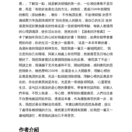
應」。了解這一點，就是解決煩惱的第一步。一位相信佛教不是宗
教，而是「有助於改善生活的方法」的僧侶，透過2500年前開悟
的佛陀（原始佛教），教你：˙不作無謂反應、不徒增煩惱˙勿受不
滿或壓力等負面情感所苦˙別在意他人的眼光，過自己的生活˙改掉
過度拘泥於勝負優劣的性格這是一堂經過時間考驗、每個人都適用
的心理調適課，使你活出自在、悠然自得！【讀者好評推薦】˙一
本了解如何與自己的心好好相處的好書！我相信，如果你能學會書
裡的內容，你的生活一定會少一點艱辛。˙這是一本非常棒的書，
為退休後的我提供精神支柱。我想我會一遍又一遍地閱讀它。˙我
注意到自己在職場、與家人相處上有些問題，然後撥雲見日地心情
變好了。我想我會嘗試去實踐我想做出的反應。˙佛陀真了不起！
閱讀之前，我滿腦子充斥焦慮和不安。開始閱讀後，感到佛陀的思
想很偉大。雖然歷時2500年，但還是令人大開眼界。理解心裡的
反應是無謂的反應。光這一點就能消除煩惱。理解心裡的反應是存
在的。存在的東西就是存在。光是第一章就值得閱讀。˙心靈塑造
生活。這句話大致說的是心態的重要性。學會掌控認同欲、祈願人
們幸福、不對人執著……等心態，將幫助你擺脫痛苦。人們往往會
不自覺地被認同欲所囚。透過這本書，作為擺脫痛苦的第一步，首
先，我想試著去理解這些感受。˙本書以佛陀的思想為基礎，提出
了處理各種煩惱的方法。雖然要立即實踐有困難，但我想一遍又一
遍地閱讀它，希望藉此讓自己不再受苦。
作者介紹