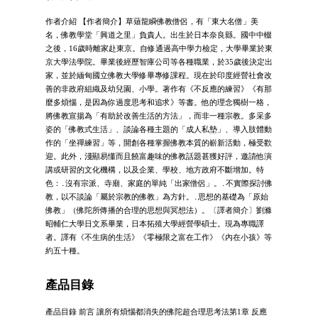
作者介紹 【作者簡介】草薙龍瞬佛教僧侶，有「東大名僧」美
名，佛教學堂「興道之里」負責人。出生於日本奈良縣。國中中輟
之後，16歲時離家赴東京。自修通過高中學力檢定，大學畢業於東
京大學法學院。畢業後經歷智庫公司等各種職業，於35歲後決定出
家，並於緬甸國立佛教大學修畢專修課程。現在於印度經營社會改
善的非政府組織及幼兒園、小學。著作有《不反應的練習》《有那
麼多煩惱，是因為你過度思考和追求》等書。他的理念獨樹一格，
將佛教宣揚為「有助於改善生活的方法」，而非一種宗教。多采多
姿的「佛教式生活」、談論各種主題的「成人私墊」、導入肢體動
作的「坐禪練習」等，開創各種掌握佛教本質的嶄新活動，極受歡
迎。此外，淺顯易懂而且饒富趣味的佛教話題甚獲好評，邀請他演
講或研習的文化機構，以及企業、學校、地方政府不斷增加。特
色：․沒有宗派、寺廟、家庭的單純「出家僧侶」。․不實際探討佛
教，以不談論「屬於宗教的佛教」為方針。․思想的基礎為「原始
佛教」（佛陀所傳播的合理的思想與冥想法）。〔譯者簡介〕劉滌
昭輔仁大學日文系畢業，日本拓殖大學經營學碩士。現為專職譯
者。譯有《不生病的生活》《零極限之富在工作》《內在小孩》等
約五十種。
產品目錄
產品目錄 前言 讓所有煩惱都消失的佛陀超合理思考法第1章 反應