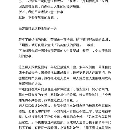
已。」相信你一定同意這種說法。「反應」正是煩惱的真正原因。
因為這種反應，而產生出人生的困擾與煩惱。
所以，我們平時應該注意一件事。
就是「不要作無謂的反應」。
由苦惱轉成還抱希望的一天
若不了解煩惱的原因，苦惱會一直持續。能正確理解煩惱的原因，
「煩惱」就可反過來變成「能夠解決的課題」──希望。
下面就來介紹一個將長期苦惱的人生改變成「希望」，令人印象深
刻的故事。
這位婦人跟我見面時，年紀已接近八十歲。多年來與她一同居住的
四十多歲長子，家暴情況越來越嚴重，最後更將婦人趕出家門。他
從屋裡將門反鎖，誰都無法進入屋內，婦人於是在人生的晚期成為
無家可歸的遊民。
幸運的她在政府的最低生活保障措施下，被安置到一間小公寓內。
我在一個炎夏的午後，來到她居住的公寓。婦人堅決地說：「今天
如果得不到答案，我就在這裡上吊自殺。」
婦人緩緩敘述她的過去。從話中聽得出她對自己的母親多年累積的
怨恨。七名兄弟姊妹中，不知為何只有自己不能上學，被迫照顧母
親。結婚後雖然生了兩個小孩，母親仍命令她：「妳的工作就是照
顧家裡。」小孩也被送到親戚家。因此婦人連自己孩子的幼年時代
都不了解。有很長一段時間，小孩都對她說：「我不覺得妳是我的