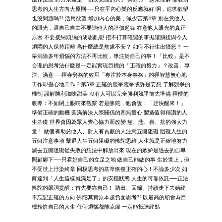
思考的人生方向大原則──只在乎內心樂的反應就好 啊，追求欲望
也沒問題嗎?! 活用欲望 增加內心的樂，減少苦第4章 別在意他人
的眼光，還自己自由不要隨他人的評價起舞 在意他人眼光的真正
原因 不要接納頭腦的胡思亂想 把不打算確認的事拋諸腦後與令人
煩悶的人保持距離 為什麼總是焦慮不安？ 如何不行生出憤怒？ 一
舉消除多年煩惱的方法不再比較，專注於自己的事！「比較」是不
合理的思考法什麼是一定能實現目標的「正確的努力」？改善、專
注、滿意──禪寺勞務的效用「專注於本身事務」的禪智慧無心地
工作即盡心地工作？第5章 正確的競爭競爭或許是妄想 了解競爭的
機制 誤解勝利滋味甜美 沒有人可以完全勝利競爭前先準備 禪僧的
教導：不如閉上眼睛來觀察 若是佛陀，他會說：「趕快醒來！」
準備正確的動機 圓滿解決人際關係的四無量心 製造值得稱讚的人
生基礎 世界會因為眾人齊心協力而改變 慈、悲、喜、捨的強大力
量！ 做個有助於他人、對人有貢獻的人注意五個阻礙 阻礙人生的
五個注意事項 擊退人生五個阻礙的佛陀思維 人生就是正確地努力
減去五個阻礙從失敗的想法中解放出來 現在的嫉妒是過去的自卑
照顧腳下──只看好自己的立足之地 做自己能做的事 生於世上，但
不受世上汙染終章 回校思考的基準恢復正確的心！不論多少次 如
何達到「人生這樣就滿足了」的安穩狀態 人生的可靠依託──正法
佛陀的嚴詞提醒：首先要靠自己！ 踏出、回歸、持續走下去始終
不忘記正確的方向 佛陀其實原本超負面思考?! 以最高的領會為目
標相信自己的人生 任何煩惱都能克服 一定能抵達終點