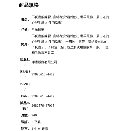
商品規格
不反應的練習: 讓所有煩惱都消失, 世界最強、最古老的
書名 /
心理訓練入門 (第2版)
作者 /
草薙龍瞬
不反應的練習: 讓所有煩惱都消失, 世界最強、最古老的
心理訓練入門 (第2版)：一切的「痛苦」都始於自己的
簡介 /
「反應」。了解這一點，就是解決煩惱的第一步。一位
相信佛教不是宗
出版社
叩應股份有限公司
/
ISBN13
9789861374482
/
ISBN10
/
EAN /
9789861374482
誠品26
2682576467005
碼 /
頁數 /
240
裝訂 /
P:平裝
語言 /
1:中文 繁體