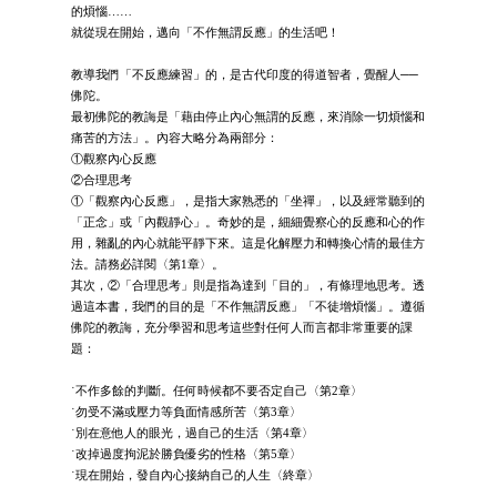
的煩惱……
就從現在開始，邁向「不作無謂反應」的生活吧！
教導我們「不反應練習」的，是古代印度的得道智者，覺醒人──
佛陀。
最初佛陀的教誨是「藉由停止內心無謂的反應，來消除一切煩惱和
痛苦的方法」。內容大略分為兩部分：
①觀察內心反應
②合理思考
①「觀察內心反應」，是指大家熟悉的「坐禪」，以及經常聽到的
「正念」或「內觀靜心」。奇妙的是，細細覺察心的反應和心的作
用，雜亂的內心就能平靜下來。這是化解壓力和轉換心情的最佳方
法。請務必詳閱〈第1章〉。
其次，②「合理思考」則是指為達到「目的」，有條理地思考。透
過這本書，我們的目的是「不作無謂反應」「不徒增煩惱」。遵循
佛陀的教誨，充分學習和思考這些對任何人而言都非常重要的課
題：
˙不作多餘的判斷。任何時候都不要否定自己〈第2章〉
˙勿受不滿或壓力等負面情感所苦〈第3章〉
˙別在意他人的眼光，過自己的生活〈第4章〉
˙改掉過度拘泥於勝負優劣的性格〈第5章〉
˙現在開始，發自內心接納自己的人生〈終章〉