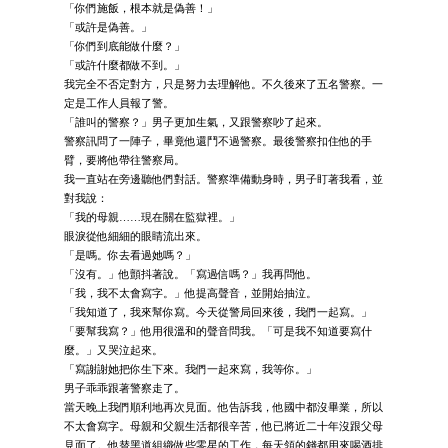
「你們施飯，根本就是偽善！」
「或許是偽善。」
「你們到底能做什麼？」
「或許什麼都做不到。」
我完全不否定對方，只是努力去理解他。不久後來了五名警察。一
定是工作人員報了警。
「誰叫的警察？」男子更加生氣，又跟警察吵了起來。
警察訊問了一陣子，畢竟他還鬥不過警察。最後警察扣住他的手
臂，要將他帶往警察局。
我一直站在旁邊聽他們對話。警察準備動身時，男子盯著我看，並
對我說：
「我的母親……現在關在監獄裡。」
眼淚從他細細的眼睛流出來。
「是嗎。你去看過她嗎？」
「沒有。」他顫抖著說。「寫過信嗎？」我再問他。
「我，我不太會寫字。」他提高聲音，並開始抽泣。
「我知道了，我來幫你寫。今天從警局回來後，我們一起寫。」
「要幫我寫？」他用很溫和的聲音問我。「可是我不知道要寫什
麼。」又哭泣起來。
「寫謝謝她把你生下來。我們一起來寫，我等你。」
男子乖乖跟著警察走了。
當天晚上我們順利地再次見面。他告訴我，他國中都沒畢業，所以
不太會寫字。母親和父親生活都很辛苦，他已將近二十年沒跟父母
見面了。他替黑道組織做些零星的工作，每天領的錢都用來喝酒排