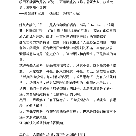
求而不能得到是苦（⑦），五蘊熾盛苦（⑧，需要太多、欲望太
多，導致身心皆苦）。
──佛陀最初說法，《律藏》《犍度˙大品》
佛陀所說的「苦」，是古代印度的語言，稱為「Dukkha」。這是
將「困難與阻礙」（Du）與「無法埋藏的空虛」（Kha）兩個意義
組合而成的用語。傳達「生存於世絕對不輕鬆」的實際感受。
佛陀思考方式的特色，在於一開始就接受「人生必定是煩惱、問題
相隨」的現實。認定我們日常生活中感覺到的不滿、生存的痛苦、
憂鬱等想法都是「必定存在」。這種果決和合理性，正是佛教的特
徵。
或許有些人認為「接受現實很痛苦」。其實不然。並不是要去「接
受」，只是理解「存在」的東西確實「存在」而已。清楚地自覺到
「我真的有煩惱，有未解決的問題」，並且思考「一定有方法能解
決」。這個方法，就是我們現在開始學習的「佛陀的思考法」。
過去，我們一直過著「忍受煩惱」的日子。因為無法清楚了解不
滿，才會始終維持著「心情鬱悶」的狀態。
然而，一旦理解了「有不滿存在」「有煩惱存在」，就能進一步思
考「如何去解決」。
因此首先要理解「存在的東西就是存在」。也就是自覺到確實有不
滿和未解決的煩惱。
邁向解決的希望就從這裡開始。
工作上、人際間的煩惱，真正的原因是什麼？