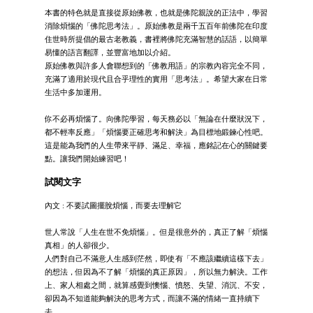
本書的特色就是直接從原始佛教，也就是佛陀親說的正法中，學習
消除煩惱的「佛陀思考法」。原始佛教是兩千五百年前佛陀在印度
住世時所提倡的最古老教義，書裡將佛陀充滿智慧的話語，以簡單
易懂的語言翻譯，並豐富地加以介紹。
原始佛教與許多人會聯想到的「佛教用語」的宗教內容完全不同，
充滿了適用於現代且合乎理性的實用「思考法」。希望大家在日常
生活中多加運用。
你不必再煩惱了。向佛陀學習，每天務必以「無論在什麼狀況下，
都不輕率反應」「煩惱要正確思考和解決」為目標地鍛鍊心性吧。
這是能為我們的人生帶來平靜、滿足、幸福，應銘記在心的關鍵要
點。讓我們開始練習吧！
試閱文字
內文 : 不要試圖擺脫煩惱，而要去理解它
世人常說「人生在世不免煩惱」。但是很意外的，真正了解「煩惱
真相」的人卻很少。
人們對自己不滿意人生感到茫然，即使有「不應該繼續這樣下去」
的想法，但因為不了解「煩惱的真正原因」，所以無力解決。工作
上、家人相處之間，就算感覺到懊惱、憤怒、失望、消沉、不安，
卻因為不知道能夠解決的思考方式，而讓不滿的情緒一直持續下
去。