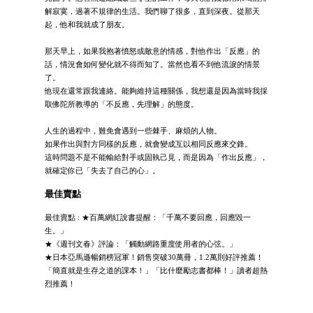
解寂寞，過著不規律的生活。我們聊了很多，直到深夜。從那天
起，他和我就成了朋友。
那天早上，如果我抱著憤怒或敵意的情感，對他作出「反應」的
話，情況會如何變化就不得而知了。當然也看不到他流淚的情景
了。
他現在還常跟我連絡。能夠維持這種關係，我想還是因為當時我採
取佛陀所教導的「不反應，先理解」的態度。
人生的過程中，難免會遇到一些棘手、麻煩的人物。
如果作出與對方同樣的反應，就會變成互以相同反應來交鋒。
這時問題不是不能輸給對手或固執己見，而是因為「作出反應」，
就確定你已「失去了自己的心」。
最佳賣點
最佳賣點 : ★百萬網紅說書提醒：「千萬不要回應，回應毀一
生。」
★《週刊文春》評論：「觸動網路重度使用者的心弦。」
★日本亞馬遜暢銷榜冠軍！銷售突破30萬冊，1.2萬則好評推薦！
「簡直就是生存之道的課本！」「比什麼勵志書都棒！」讀者超熱
烈推薦！