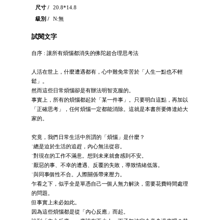
尺寸 /
20.8*14.8
級別 /
N:無
試閱文字
自序 : 讓所有煩惱都消失的佛陀超合理思考法
人活在世上，什麼遭遇都有，心中難免常苦於「人生一點也不輕
鬆」。
然而這些日常煩惱卻是有辦法明智克服的。
事實上，所有的煩惱都起於「某一件事」。只要明白這點，再加以
「正確思考」，任何煩惱一定都能消除。這就是本書所要傳達給大
家的。
究竟，我們日常生活中所謂的「煩惱」是什麼？
˙總是迫於生活的追趕，內心無法從容。
˙對現在的工作不滿意。想到未來就會感到不安。
˙厭惡的事、不幸的遭遇、反覆的失敗，導致情緒低落。
˙與同事個性不合。人際關係帶來壓力。
乍看之下，似乎全是單憑自己一個人無力解決，需要花費時間處理
的問題。
但事實上未必如此。
因為這些煩惱都是從「內心反應」而起。