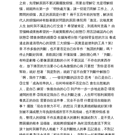
之前，先理解原因不要試圖擺脫煩惱，而要去理解它 光是理解煩
惱，就能跨出第一步 「明快處方箋」讓一切迎刃而解 工作上、人
際間的煩惱，真正的原因是什麼？ 兩千五百年前的智慧，解決現
代人的煩惱綽綽有餘著眼於問題的原因 佛陀用「激流」比喻真實
人生 如何與不滿足的心打交道？ 希望被肯定，到底有何意義？ 由
苦惱轉成懷抱希望的一天確實觀察內心狀態① 用言語確認內心的
狀態② 體會身體的感覺③ 在腦海裡分類 巧妙歸零妄想的方法 養成
邊走路邊清理內心的習慣 三大煩惱──其實是超便利的工具？第2
章 不作多餘的判斷，也不要否定自己你常作「無謂的判斷」嗎？
停止判斷好與壞、喜歡跟討厭 不懂裝懂，讓你開心嗎？ 「判斷」
有時是劇毒 心要像潺潺流動的小河 不要誤認「不存在的東西存
在」 放下痛苦的方法要小心名為傲慢的心病 只要想「對你是否有
幫助」就好 想著「我是對的」就錯了從不自覺下判斷中解脫①
「啊，我作了判斷。」──發現判斷的語言② 思考「自己是自己」
③立誓「成為坦率的人」任何時候都不否定自己 會生出怒氣的
人，是自己 練習：恢復自由的心① 到戶外一步一步地走路② 環視
遼闊的世界 ③我肯定我自己 停止判斷之後，人生即可順利展開培
養真正的自信 需要自信這件事，完全不合理 什麼是現在能做的
事？ 擺脫「現在非努力不可」的想法 只要先累積經驗就好第3章
別被不滿或壓力等負面情感所苦不升高情緒，也不壓抑情感 首
先，整理人的煩惱 不作反應是最大的勝利 推讓給對方，是不受人
際困擾的根本 這樣做，就能將煩惱減半 為何流氓也會流下男兒
淚？如何與棘手的人相處？ 不去判斷他人的事 忘記過去，不對記
憶作反應 對方永遠是「初次見面的人」 與對方一起來理解 佛教所