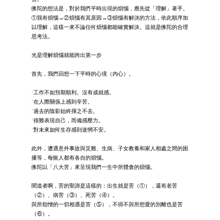
佛陀的想法是，對於我們平時出現的煩惱，應先從「理解」著手。
①我有煩惱→②煩惱有其原因→③煩惱有解決的方法，依此順序加
以理解，這樣一來不論任何煩惱都能確實解決。這就是佛陀的合理
思考法。
光是理解煩惱就能跨出第一步
首先，我們回想一下平時的心境（內心）。
˙工作不如預期順利。沒有成就感。
˙在人際關係上感到辛苦。
˙過去的陰影始終揮之不去。
˙很難表現自己，而備感壓力。
˙對未來如何生存感到迷惘不安。
此外，遭遇意外事故與災難、生病、子女教養和家人相處之間的困
擾等，每個人都有各自的煩惱。
佛陀以「八大苦」來呈現我們一生中所體會的煩惱。
聞道者啊，苦的聖諦是這樣的：出生就是苦（①），還有老苦
（②）、病苦（③）、死苦（④）。
與所怨憎的一切相遇是苦（⑤），不得不與所想愛的別離也是苦
（⑥）。