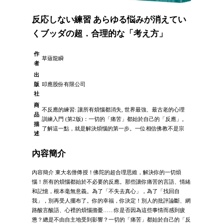
反応しない練習 あらゆる悩みが消えてい
くブッダの超．合理的な「考え方」
作
草薙龍瞬
者
出
版
叩應股份有限公司
社
商
不反應的練習: 讓所有煩惱都消失, 世界最強、最古老的心理
品
訓練入門 (第2版)：一切的「痛苦」都始於自己的「反應」。
描
了解這一點，就是解決煩惱的第一步。一位相信佛教不是宗
述
內容簡介
內容簡介 東大名僧傳授！佛陀的超合理思維，解決你的一切煩
惱！所有的煩惱都始於不必要的反應。那些讓你痛苦的言語、情緒
和記憶，根本毫無意義。為了「不失去真心」，為了「找回自
我」，別再受人擺布了。你的幸福，你決定！別人的批評論斷、網
路酸言酸語、心裡的煩惱擔憂……你是否因為這些事情而感到疲
憊？總是不由自主地受到影響？一切的「痛苦」都始於自己的「反