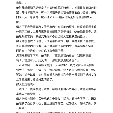
母親。」
她對母親最初的記憶是「六歲時住院的時候」。她日日從窗口向外
望，等待母親來到。有一天母親終於出現在醫院前面，但是，卻過
門而不入。母親為什麼不進來？──她說這就是對母親最初的回
憶。
婦人的面容秀麗高雅，看不出內心有深刻的煩惱。但長時間與小孩
分隔的距離，以及與家暴日趨嚴重的兒子相處，使她飽嘗艱辛。讓
她最為痛苦的，就是無法得知令自己陷入這種狀況的原因。
婦人雖然也成了母親，但隨著年齡增長，卻一直向著自己的母親。
可以看出她內心深處充滿了對母親的各種回憶、寂寞感和不滿足，
而且在生存過程中始終追求著母親的愛。
房間漸漸暗了下來。她問我：「這就是我的過去，我能夠克服
嗎？」當然可以。她又問：「那麼我該怎麼做呢？」
「正確理解。」我這樣回答她。 正確理解，才是化解人生苦惱最
強大的「智慧」。這一天，終於理解了婦人多年苦惱的原因。我告
訴她，從今以後，好好體會過去的想法和今天一天得到的感想，並
且信賴將來，這樣就沒問題了。
婦人堅定地表示：
「我懂了。從現在起，我會正確地理解自己的內心，並將克服痛苦
當成人生的課題。」
婦人把燈打開時，我發現她完全恢復了活力。眼神也不同了。因為
她理解了自己的內心，完全脫離了痛苦。就好像人「變成了佛」的
一瞬間。