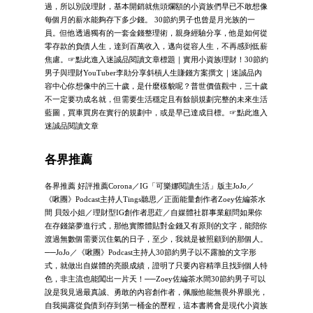
過，所以別說理財，基本開銷就焦頭爛額的小資族們早已不敢想像
每個月的薪水能夠存下多少錢。 30節約男子也曾是月光族的一
員。但他透過獨有的一套金錢整理術，親身經驗分享，他是如何從
零存款的負債人生，達到百萬收入，邁向從容人生，不再感到低薪
焦慮。☞點此進入迷誠品閱讀文章標題｜實用小資族理財！30節約
男子與理財YouTuber李勛分享斜槓人生賺錢方案撰文｜迷誠品內
容中心你想像中的三十歲，是什麼樣貌呢？普世價值觀中，三十歲
不一定要功成名就，但需要生活穩定且有餘韻規劃完整的未來生活
藍圖，買車買房在實行的規劃中，或是早已達成目標。☞點此進入
迷誠品閱讀文章
各界推薦
各界推薦 好評推薦Corona／IG「可樂娜閱讀生活」版主JoJo／
《啾團》Podcast主持人Tings聽思／正面能量創作者Zoey佐編茶水
間 貝殼小姐／理財型IG創作者思葒／自媒體社群事業顧問如果你
在存錢築夢進行式，那他實際體貼對金錢又有原則的文字，能陪你
渡過無數個需要沉住氣的日子，至少，我就是被照顧到的那個人。
──JoJo／《啾團》Podcast主持人30節約男子以不露臉的文字形
式，就做出自媒體的亮眼成績，證明了只要內容精準且找到個人特
色，非主流也能闖出一片天！──Zoey佐編茶水間30節約男子可以
說是我見過最真誠、勇敢的內容創作者，佩服他能無畏外界眼光，
自我揭露從負債到存到第一桶金的歷程，這本書將會是現代小資族