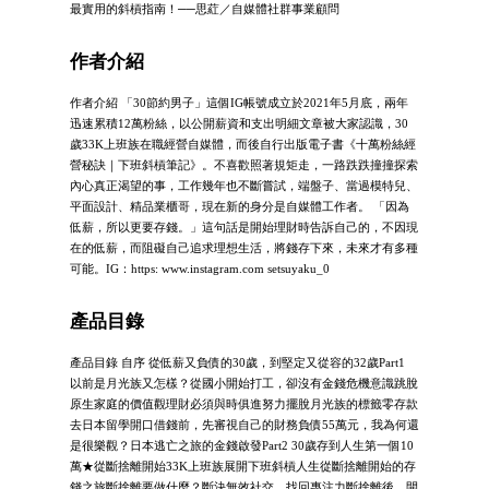
最實用的斜槓指南！──思葒／自媒體社群事業顧問
作者介紹
作者介紹 「30節約男子」這個IG帳號成立於2021年5月底，兩年
迅速累積12萬粉絲，以公開薪資和支出明細⽂章被大家認識，30
歲33K上班族在職經營自媒體，⽽後⾃⾏出版電⼦書《十萬粉絲經
營秘訣｜下班斜槓筆記》。不喜歡照著規矩走，⼀路跌跌撞撞探索
內⼼真正渴望的事，⼯作幾年也不斷嘗試，端盤⼦、當過模特兒、
平⾯設計、精品業櫃哥，現在新的身分是自媒體⼯作者。 「因為
低薪，所以更要存錢。」這句話是開始理財時告訴自己的，不因現
在的低薪，⽽阻礙自己追求理想⽣活，將錢存下來，未來才有多種
可能。IG：https: www.instagram.com setsuyaku_0
產品目錄
產品目錄 自序 從低薪又負債的30歲，到堅定又從容的32歲Part1
以前是月光族又怎樣？從國小開始打工，卻沒有金錢危機意識跳脫
原生家庭的價值觀理財必須與時俱進努力擺脫月光族的標籤零存款
去日本留學開口借錢前，先審視自己的財務負債55萬元，我為何還
是很樂觀？日本逃亡之旅的金錢啟發Part2 30歲存到人生第一個10
萬★從斷捨離開始33K上班族展開下班斜槓人生從斷捨離開始的存
錢之旅斷捨離要做什麼？斷決無效社交，找回專注力斷捨離後，開