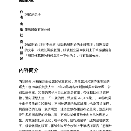
作
30節約男子
者
出
版
叩應股份有限公司
社
商
30歲開始, 理財不焦慮: 從斷捨離開始的金錢整理：誠懇溫暖
品
的文字、樸素低調的版面，帳號創立至今收到上千筆感謝留言
描
「想額外花錢的時候就看一下你的文，很有砥礪效果。」「
述
內容簡介
內容簡介 用精確到個位數的收支實況，為無數月光族帶來希望的
曙光！從29歲的負債人生，3年內靠著各種斷捨離與金錢整理，告
別低薪焦慮。30節約男子用自己的親身實證，帶你找回生活選擇
權，邁向理想人生！「30歲的我，淨資產 -69,374元」。30節約男
子兩年多前創立IG帳號，不同於滿滿的炫富風潮，他反其道而行，
揭露自己的低薪、負債現況，連個位數都開誠布公呈現，沒想到引
發許多相同處境的粉絲共鳴，更成功從低薪族走向自己的理想人
生。勇敢面對低薪現狀，端平心態，但拒絕躺平！誠懇溫暖的文
字、樸素低調的版面，帳號創立至今收到上千筆感謝留言「想額外