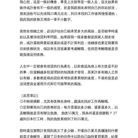
我心想，這是一個好機會，畢竟上次留學是一個人去，這次如果有
個伴或許會有不一樣的感受。於是我跟朋友表明自己的存款狀況，
朋友說他可以先借我25萬元左右，到日本找到工作後再慢慢還他，
因此我的債務又增添一筆不小數字。
當然在借錢之前，必須評估自己能承受多大的風險，是否能準時還
款以及釐清借貸利率問題。如果跟我一樣多數都是跟家人朋友借
的，或許還能商量延後還款或是不計算利息；借錢後也要定期審視
目前債務狀況，假設有生涯規畫要考慮離職，也得思考離職後是否
能負擔這些債務。
人生中一定都會有借貸的行為產生，以前會認為身上有欠債是不好
的事，但接觸越多投資理財的知識後才發現，原來許多有錢人之所
以有錢，多數都是藉由貸款來增加資產累積的速度，不過前提是必
須清楚資金運用方式和它可能帶來的風險。
［反思筆記］
◎不輕易裸辭，尤其有債務在身時，建議先找好工作再離職。
◎定期審視自己的債務狀況：每月需還款多少錢、還要還多久，以
及離職後是否有辦法負擔。 負債55萬元，我為何還是很樂觀？ 27
歲到日本打工時，我的負債累積到了約55萬元。
那時還沒實際計算我到底欠了多少錢，不懂自己要天真爛漫到什麼
程度才會醒悟，還辦了日本的信用卡以防自己臨時要買東西，結果