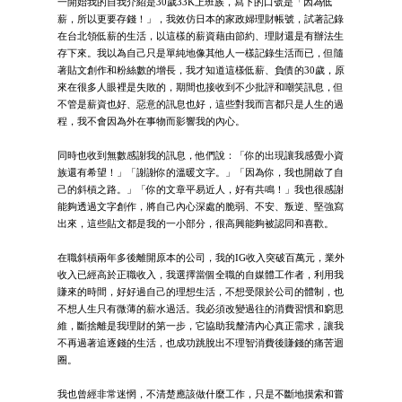
一開始我的自我介紹是30歲33K上班族，寫下的口號是「因為低
薪，所以更要存錢！」，我效仿日本的家政婦理財帳號，試著記錄
在台北領低薪的生活，以這樣的薪資藉由節約、理財還是有辦法生
存下來。我以為自己只是單純地像其他人一樣記錄生活而已，但隨
著貼文創作和粉絲數的增長，我才知道這樣低薪、負債的30歲，原
來在很多人眼裡是失敗的，期間也接收到不少批評和嘲笑訊息，但
不管是薪資也好、惡意的訊息也好，這些對我而言都只是人生的過
程，我不會因為外在事物而影響我的內心。
同時也收到無數感謝我的訊息，他們說：「你的出現讓我感覺小資
族還有希望！」「謝謝你的溫暖文字。」「因為你，我也開啟了自
己的斜槓之路。」「你的文章平易近人，好有共鳴！」我也很感謝
能夠透過文字創作，將自己內心深處的脆弱、不安、叛逆、堅強寫
出來，這些貼文都是我的一小部分，很高興能夠被認同和喜歡。
在職斜槓兩年多後離開原本的公司，我的IG收入突破百萬元，業外
收入已經高於正職收入，我選擇當個全職的自媒體工作者，利用我
賺來的時間，好好過自己的理想生活，不想受限於公司的體制，也
不想人生只有微薄的薪水過活。我必須改變過往的消費習慣和窮思
維，斷捨離是我理財的第一步，它協助我釐清內心真正需求，讓我
不再過著追逐錢的生活，也成功跳脫出不理智消費後賺錢的痛苦迴
圈。
我也曾經非常迷惘，不清楚應該做什麼工作，只是不斷地摸索和嘗