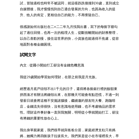
試，冒險過程也時常不被認同，就這樣跌跌撞撞到30歲，直到成立
自媒體後，我才慢慢找到自己適合發展的方向，也因為收入的提
升、他人的肯定，更相信自己的能力，不再懷疑自己。
很感謝如何出版社在二○二二年九月找我出書，寫下的每個字都勾
起了過往回憶，也再一次的梳理人生，從斷捨離開始的財務整理，
以自己喜歡的慢，接住這世界的快，小資族也能過得不焦慮，從容
地面對各種金錢困境。
試閱文字
內文 : 從國小開始打工卻沒有金錢危機意識
我從29歲開始學習如何理財，在那之前我是月光族。
經歷過月底戶頭領不出1千元的日子，還得將各個銀行裡的餘額東
拼西湊才有辦法將錢領出來，在那幾天可能會有點恐慌，不過一到
發薪日就會將這種不安拋諸腦後，繼續邀約朋友吃大餐、跑咖啡
店，金錢流失得很快，沒有意識地使用錢，也不考慮物品的需求
性。理財這件事好像一直與我無關，明明從小學就開始打工，卻沒
有將錢的重要性放在心上。
我出身單親家庭，我們很早就與爸爸分居，家庭經濟支柱只有媽
媽，她獨力將四個孩子拉拔長大。我們算是從小在市場裡長大，早