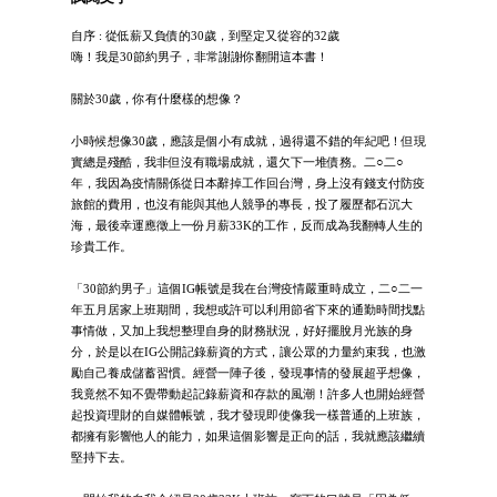
自序 : 從低薪又負債的30歲，到堅定又從容的32歲
嗨！我是30節約男子，非常謝謝你翻開這本書！
關於30歲，你有什麼樣的想像？
小時候想像30歲，應該是個小有成就，過得還不錯的年紀吧！但現
實總是殘酷，我非但沒有職場成就，還欠下一堆債務。二○二○
年，我因為疫情關係從日本辭掉工作回台灣，身上沒有錢支付防疫
旅館的費用，也沒有能與其他人競爭的專長，投了履歷都石沉大
海，最後幸運應徵上一份月薪33K的工作，反而成為我翻轉人生的
珍貴工作。
「30節約男子」這個IG帳號是我在台灣疫情嚴重時成立，二○二一
年五月居家上班期間，我想或許可以利用節省下來的通勤時間找點
事情做，又加上我想整理自身的財務狀況，好好擺脫月光族的身
分，於是以在IG公開記錄薪資的方式，讓公眾的力量約束我，也激
勵自己養成儲蓄習慣。經營一陣子後，發現事情的發展超乎想像，
我竟然不知不覺帶動起記錄薪資和存款的風潮！許多人也開始經營
起投資理財的自媒體帳號，我才發現即使像我一樣普通的上班族，
都擁有影響他人的能力，如果這個影響是正向的話，我就應該繼續
堅持下去。