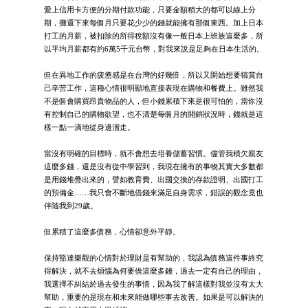
愛上信用卡方便的分期付款功能，只要金額稍大的都可以線上分
期，攤還下來每個月只要花少少的錢就能擁有那個東西。加上日本
打工的月薪，被扣除的所得稅額沒有像一般日本上班族這麼多，所
以平均月薪都有約6萬5千元台幣，對我來說是足夠在日本生活的。
但在異地工作的疲憊感是在台灣的好幾倍，所以又開始想要犒賞自
己辛苦工作，這種心情很明顯地直接表現在購物和餐費上。雖然我
不是個會購買昂貴物品的人，但小錢累積下來是很可怕的，當你沒
有控制自己的購物欲望，也不清楚每個月的開銷狀況時，錢就是這
樣一點一滴地從身邊溜走。
當沒有明確的目標時，就不會想去培養儲蓄習慣。儘管我積欠親友
這麼多錢，還是沒有從中學習到，我現在擁有的事物其實大多數都
是用錢堆疊出來的，譬如教育費、出國交換的存款證明、出國打工
的預備金……我只會不斷地借錢來滿足自身需求，錯誤的觀念竟也
伴隨我到29歲。
但累積了這麼多債務，心情卻意外平靜。
保持豁達樂觀的心情對於理財是有幫助的，我認為債務這件事終究
得解決，就不去煩惱為何要借這麼多錢，過去一定有自己的理由，
我選擇不糾結於過去發生的事情，因為我了解這樣對我並沒有太大
幫助，重要的是現在和未來能做哪些事去改善。如果是可以解決的