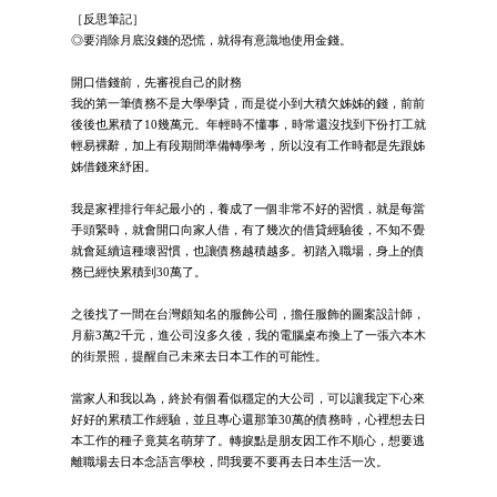
［反思筆記］
◎要消除月底沒錢的恐慌，就得有意識地使用金錢。
開口借錢前，先審視自己的財務
我的第一筆債務不是大學學貸，而是從小到大積欠姊姊的錢，前前
後後也累積了10幾萬元。年輕時不懂事，時常還沒找到下份打工就
輕易裸辭，加上有段期間準備轉學考，所以沒有工作時都是先跟姊
姊借錢來紓困。
我是家裡排行年紀最小的，養成了一個非常不好的習慣，就是每當
手頭緊時，就會開口向家人借，有了幾次的借貸經驗後，不知不覺
就會延續這種壞習慣，也讓債務越積越多。初踏入職場，身上的債
務已經快累積到30萬了。
之後找了一間在台灣頗知名的服飾公司，擔任服飾的圖案設計師，
月薪3萬2千元，進公司沒多久後，我的電腦桌布換上了一張六本木
的街景照，提醒自己未來去日本工作的可能性。
當家人和我以為，終於有個看似穩定的大公司，可以讓我定下心來
好好的累積工作經驗，並且專心還那筆30萬的債務時，心裡想去日
本工作的種子竟莫名萌芽了。轉捩點是朋友因工作不順心，想要逃
離職場去日本念語言學校，問我要不要再去日本生活一次。