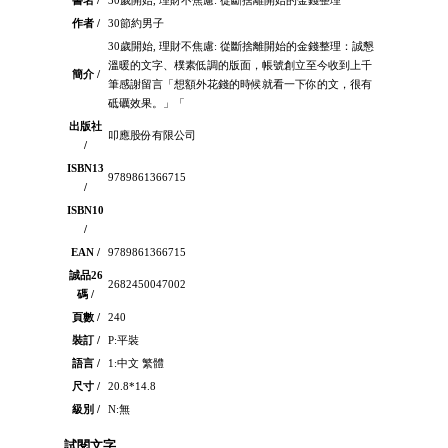
書名 /
30歲開始, 理財不焦慮: 從斷捨離開始的金錢整理
作者 /
30節約男子
30歲開始, 理財不焦慮: 從斷捨離開始的金錢整理：誠懇
溫暖的文字、樸素低調的版面，帳號創立至今收到上千
簡介 /
筆感謝留言「想額外花錢的時候就看一下你的文，很有
砥礪效果。」「
出版社
叩應股份有限公司
/
ISBN13
9789861366715
/
ISBN10
/
EAN /
9789861366715
誠品26
2682450047002
碼 /
頁數 /
240
裝訂 /
P:平裝
語言 /
1:中文 繁體
尺寸 /
20.8*14.8
級別 /
N:無
試閱文字