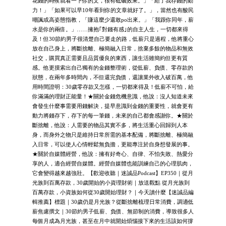
花錢的時候就看一下你的文，很有砥礪效果。」「給了我存錢的動
力！」「如果可以早10年看到你的文章就好了。」，當然也有酸民
嘲諷或高姿態指教，「賺這麼少還敢po出來。」「我跟你同年，薪
水是你的兩倍。」……擁抱｢對錢有感｣的自主人生，一切都來得
及！但30節約男子很清楚自己要走的路，低薪只是過程，他將重心
放在自己身上，將斷捨離、極簡融入日常，捨棄多餘的物品和無效
社交，購買真正需要且品質優良的東西，讓生活雖簡約但更有質
感。他更摸索出自己獨有的金錢整理術，從低薪、負債、零存款的
狀態，在兩年多時間內，不但還完負債，還讓業外收入破百萬，他
用時間證明：30歲零存款又怎樣，一切都來得及！低薪不可怕，給
你滿滿的理財正能量！★關於金錢危機意識，他說：沒人知道未來
會發生什麼事需要用錢解決，提早意識到金錢的重要性，就會更有
動力將錢存下，存下的每一筆錢，未來的自己都會感謝你。★關於
斷捨離，他說：人需要的物品其實不多，將生活重心回歸到人本
身，而身外之物只是維持日常所需的基本配備，將斷捨離、極簡融
入日常，可以使人心情輕鬆無負擔，更能專注於自身想發展的事。
★關於自媒體經營，他說：擁有好奇心、自律、不怕失敗、熱愛分
享的人，適合經營自媒體。經營自媒體也能訓練自己的心理肌肉，
它會變得越來越強壯。【歡迎收聽｜迷誠品Podcast】EP350｜從月
光族到百萬存款，30歲開始的小資理財術｜放送觀點 從月光族到
百萬存款，小資族如何從30歲開始理財？｜今天讀什麼【迷誠品編
輯推薦】標題｜30歲仍是月光族？從斷捨離梳理日常消費，調適低
薪焦慮撰文｜30節約男子低薪、負債、無節制的消費，導致很多人
每個月成為月光族，甚至在月中就開始煩惱接下來的生活該如何撐