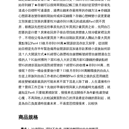
始存到錢了★存錢可以很簡單開始記帳三個月就好從習慣中節省先
達成小目標即可邊還債，邊擠出錢來存最簡單的存錢方法★存錢讓
心態跟著改變存錢初期如何戒掉花錢癮？存錢心態轉變小資更要建
立預算建立預算的重要性30歲存到10萬元的成就感Part3買不買
房，都應該先想想這些事原先的五年買房計畫買房之前，先問自己
想要的是什麼？房東收回房子很合理找租房體會人情冷暖家裡沒房
子，不埋怨父母為何要買房？擠出頭期款買房家人團結力量大買房
重點筆記Part4 15個月存到100萬★開源節流存款又歸零，從頭開
始目標是先存半年緊急備用金開源節流加速存款累積小資族如何節
流？八大開源方式★IG經營心路歷程自媒體帳號經營自媒體適合怎
樣的人？IG如何獲利？當IG收入大於正職月薪IG賺錢的優缺點經
營IG的挫折面如何面對經營挫折？經營IG的收穫★存到100萬，然
後呢？存到一桶金後要做什麼？15個月存到100萬離職後的自由人
生從上班族到自由工作者的心態轉變Part5 疫情之後的反思用錢思
維改變被減薪裁員的可能未來不當下流老人除了錢，人生還擁有什
麼？覺得工作乏味？先做好準備珍惜與家人的相處時光越感恩，就
越知足Part6 只要能累積財富，慢慢來也沒關係不為年齡焦慮突破
心魔，不再與他人比較誠實面對自己的淨資產從存錢的那刻起，就
是為自己負責適時規畫未來，不過度恐慌慢慢來，比較快
商品規格