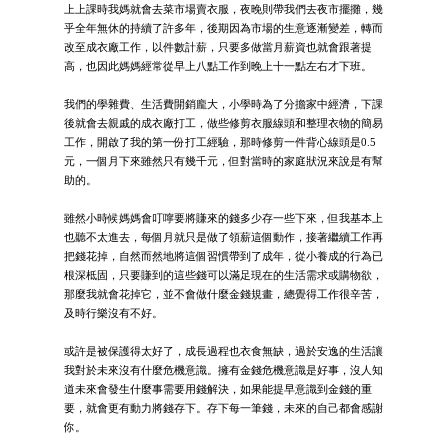
上上課時我媽就會去菜市場賣衣服，夜晚則帶我們去夜市擺攤，幾
乎全年無休的持續了許多年，後期因為市場的生意逐漸變差，轉而
改至成衣廠工作，以件數計薪，只要多做當月薪資也就會跟著提
高，也因此媽媽經常從早上八點工作到晚上十一點左右才下班。
我們的學雜費、生活費開銷龐大，小學時為了分擔家中經濟，下課
後就會去親戚的成衣廠打工，做些修剪衣服線頭和整理衣物的簡易
工作，開啟了我的第一份打工經驗，那時修剪一件背心線頭是0.5
元，一個月下來雖然只有幾千元，但對當時的家庭狀況來說是有幫
助的。
雖然小時候媽媽會叮嚀要將賺來的錢多少存一些下來，但我基本上
也聽不太進去，每個月就只是做了領薪這個動作，接著繼續工作再
把錢花掉，自然而然地將這個習慣帶到了成年，從小養成的行為已
根深柢固，只要賺到的這些錢可以滿足現在的生活需求或購物欲，
那麼我就會花掉它，並不會做什麼金錢規畫，總覺得工作很辛苦，
及時行樂沒有不好。
或許是被保護得太好了，成長過程也衣食無缺，過於安逸的生活讓
我對於未來沒有什麼危機意識。擁有金錢危機意識是好事，沒人知
道未來會發生什麼事需要用錢解決，如果能提早意識到金錢的重
要，就會更有動力將錢存下。存下每一筆錢，未來的自己都會感謝
你。