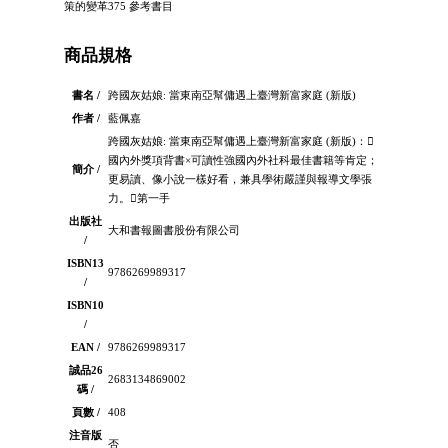
策的變革375 參考書目
商品規格
書名 /
跨國灰姑娘: 當東南亞幫傭遇上臺灣新富家庭 (新版)
作者 /
藍佩嘉
跨國灰姑娘: 當東南亞幫傭遇上臺灣新富家庭 (新版)：
國內外獎項背書×可讀性強國內外社科最佳書籍等肯定；
簡介 /
更易讀、像小說一樣好看，兼具學術嚴謹與報導文學張
力。第一手
出版社
大和書報圖書股份有限公司
/
ISBN13
9786269989317
/
ISBN10
/
EAN /
9786269989317
誠品26
2683134869002
碼 /
頁數 /
408
注音版
否