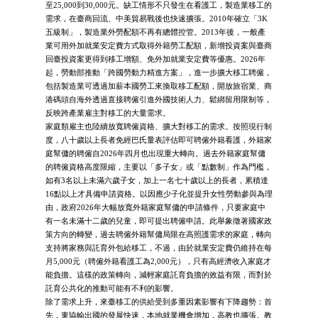
至25,000到30,000元。缺工情形不只發生在看護工，製造業移工的
需求，在臺商回流、中美貿易戰後也快速擴張。2010年確立「3K
五級制」，製造業外勞配額不再有總體控管。2013年後，一般產
業可用外加就業安定費方式取得外籍勞工配額，新增投資案與臺商
回臺投資案更得到移工增額、免外加就業安定費等優惠。2026年
起，勞動部推動「跨國勞動力精進方案」，進一步擴大移工聘僱，
包括製造業可透過加薪本國勞工來換取移工配額，開放旅宿業、商
港碼頭自海外透過直接聘僱引進外國技術人力、鬆綁留用限制等，
反映跨產業雇主對移工的大量需求。
家庭類雇主也陸續放寬聘僱資格、擴大對移工的需求。按照現行制
度，八十歲以上長者免經巴氏量表評估即可聘僱外籍看護，外籍家
庭幫傭的聘僱自2026年四月也出現重大轉向。過去外籍家庭幫傭
的聘僱資格高度限縮，主要以「多子女」或「點數制」作為門檻，
如有3名以上未滿六歲子女，加上一名七十歲以上的長者，累積達
16點以上才具備申請資格。以因應少子化並提升女性勞動參與為理
由，政府2026年大幅放寬外籍家庭幫傭的申請條件，只要家庭中
有一名未滿十二歲的兒童，即可提出聘僱申請。此舉象徵著國家政
策方向的轉變，過去聘僱外籍幫傭局限在高照護需求的家庭，轉向
支持將家務與託育外包給移工，不過，由於就業安定費仍維持在每
月5,000元（聘僱外籍看護工為2,000元），只有高經濟收入家庭才
能負擔。這樣的政策轉向，減輕家庭託育負擔的效益有限，而對於
託育公共化的推動可能有不利的影響。
除了需求上升，來臺移工的供給受到多重因素影響有下降趨勢：首
先，東協輸出國的發展快速，本地就業機會增加，高教也擴張。教