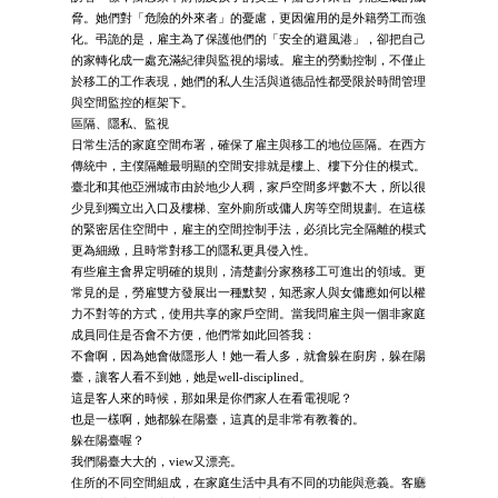
脅。她們對「危險的外來者」的憂慮，更因僱用的是外籍勞工而強
化。弔詭的是，雇主為了保護他們的「安全的避風港」，卻把自己
的家轉化成一處充滿紀律與監視的場域。雇主的勞動控制，不僅止
於移工的工作表現，她們的私人生活與道德品性都受限於時間管理
與空間監控的框架下。
區隔、隱私、監視
日常生活的家庭空間布署，確保了雇主與移工的地位區隔。在西方
傳統中，主僕隔離最明顯的空間安排就是樓上、樓下分住的模式。
臺北和其他亞洲城市由於地少人稠，家戶空間多坪數不大，所以很
少見到獨立出入口及樓梯、室外廁所或傭人房等空間規劃。在這樣
的緊密居住空間中，雇主的空間控制手法，必須比完全隔離的模式
更為細緻，且時常對移工的隱私更具侵入性。
有些雇主會界定明確的規則，清楚劃分家務移工可進出的領域。更
常見的是，勞雇雙方發展出一種默契，知悉家人與女傭應如何以權
力不對等的方式，使用共享的家戶空間。當我問雇主與一個非家庭
成員同住是否會不方便，他們常如此回答我：
不會啊，因為她會做隱形人！她一看人多，就會躲在廚房，躲在陽
臺，讓客人看不到她，她是well-disciplined。
這是客人來的時候，那如果是你們家人在看電視呢？
也是一樣啊，她都躲在陽臺，這真的是非常有教養的。
躲在陽臺喔？
我們陽臺大大的，view又漂亮。
住所的不同空間組成，在家庭生活中具有不同的功能與意義。客廳