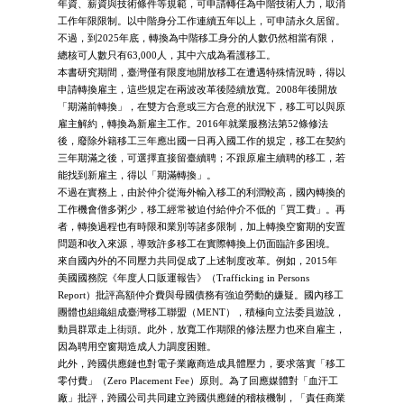
年資、薪資與技術條件等規範，可申請轉任為中階技術人力，取消
工作年限限制。以中階身分工作連續五年以上，可申請永久居留。
不過，到2025年底，轉換為中階移工身分的人數仍然相當有限，
總核可人數只有63,000人，其中六成為看護移工。
本書研究期間，臺灣僅有限度地開放移工在遭遇特殊情況時，得以
申請轉換雇主，這些規定在兩波改革後陸續放寬。2008年後開放
「期滿前轉換」，在雙方合意或三方合意的狀況下，移工可以與原
雇主解約，轉換為新雇主工作。2016年就業服務法第52條修法
後，廢除外籍移工三年應出國一日再入國工作的規定，移工在契約
三年期滿之後，可選擇直接留臺續聘；不跟原雇主續聘的移工，若
能找到新雇主，得以「期滿轉換」。
不過在實務上，由於仲介從海外輸入移工的利潤較高，國內轉換的
工作機會僧多粥少，移工經常被迫付給仲介不低的「買工費」。再
者，轉換過程也有時限和業別等諸多限制，加上轉換空窗期的安置
問題和收入來源，導致許多移工在實際轉換上仍面臨許多困境。
來自國內外的不同壓力共同促成了上述制度改革。例如，2015年
美國國務院《年度人口販運報告》（Trafficking in Persons
Report）批評高額仲介費與母國債務有強迫勞動的嫌疑。國內移工
團體也組織組成臺灣移工聯盟（MENT），積極向立法委員遊說，
動員群眾走上街頭。此外，放寬工作期限的修法壓力也來自雇主，
因為聘用空窗期造成人力調度困難。
此外，跨國供應鏈也對電子業廠商造成具體壓力，要求落實「移工
零付費」（Zero Placement Fee）原則。為了回應媒體對「血汗工
廠」批評，跨國公司共同建立跨國供應鏈的稽核機制，「責任商業