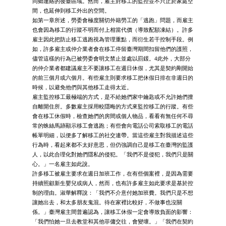
同鄉連絡的後臺區域。然而，雇主對移工的監控並不只止於家庭空
間，也延伸到移工外出的空間。
如第一章所述，勞委會極度關切外籍勞工的「逃跑」問題，而雇主
也會因為移工的行蹤不明而付上相當代價（導致配額凍結）。許多
雇主因此把防止移工逃跑視為管理重點，而衍生若干控制手段。例
如，許多雇主或仲介業者會在移工停留臺灣期間扣留他們的護照，
儘管這樣的行為已被勞委會明文禁止並處以罰鍰。4此外，大部分
的仲介業者都建議雇主不要讓移工在週日休假，尤其是契約剛開始
的前三個月或六個月。有些雇主則要求移工把休假日排在非週日的
時候，以避免他們與其他移工走得太近。
雇主監控移工最極端的方式，是不給她們家中鑰匙或不允許她們擅
自離開住所。多數雇主採用較隱晦的方式來監控移工的行蹤。有些
會在移工休假時，檢查她們的房間或個人物品，看看有無任何不尋
常的蛛絲馬跡顯示移工會逃跑；有些會向電話公司索取移工的電話
帳單明細，以便多了解移工的社交連帶。當這些雇主對我描述這些
行為時，看起來都不太好意思，但仍強調自己是移工在臺灣的監護
人，以此合理化對她們隱私的侵犯。「我們不是侵犯，我們只是關
心。」一名雇主如此說。
許多移工被雇主要求在週日加班工作，在有些個案裡，是因為需要
持續照顧新生嬰兒或病人，然而，也有許多雇主如此要求是基於控
制的理由。淑華解釋說：「我們不介意付她加班費。我們只是不想
讓她出去，和太多朋友鬼混。待在家裡比較好，不做事也沒關
係。」臺灣雇主間普遍認為，讓移工休假一定會導致負面的影響：
「我們怕她一旦去教堂和其他菲傭交往，會變壞。」「我們在契約