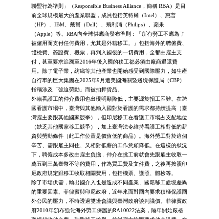
聯盟行為準則」（Responsible Business Alliance，簡稱 RBA）是目
前全球規模最大的產業聯盟，成員包括英特爾（Intel）、惠普
（HP）、IBM、戴爾（Dell）、飛利浦（Philips）、蘋果
（Apple）等。RBA向全球供應商發布準則：「所有勞工不應為了
被僱用而支付任何費用，尤其是外籍移工。」包括海外的聘僱費、
體檢費、簽證費、機票，再到入國後的一切費用，全都由雇主支
付，甚至要求追溯至2016年後入國的移工都必須由廠商退還費
用。除了電子業，紡織等其他產業也開始感受到國際壓力，如生產
自行車的巨大集團在2025年9月遭美國海關暨邊境保護局（CBP）
指稱涉及「強迫勞動」而被扣押貨品。
外籍看護工的仲介費用也出現明顯降低，主要源於招工困難。在跨
國看護市場中，臺灣與其他輸入國對於看護的需求都持續提高（臺
灣雇主要跟其他國家競爭），但印尼移工在看護工市場占支配地位
（缺乏其他國家移工競爭），加上臺灣法令維持看護工相對低的薪
資與勞動條件（此工作位置是價值低的商品）。海外勞工對於這個
辛苦、需跟雇主同住、又相對低薪的工作意願降低。在這樣的狀況
下，聘僱成本多改由雇主負擔，仲介在挑工前就會先跟雇主收取一
萬五到三萬臺幣不等的費用，作為買工費及文件費，之後再按照印
尼政府規定跟移工收取相關費用，包括機票、護照、體檢等。
除了市場供需，輸出國介入也是造成不同產業、國籍移工處境差異
的重要因素。菲律賓與印尼政府，近年來面對國內要求積極保護國
外公民的壓力，不時透過雙邊會議與臺灣政府談判議價。菲律賓政
府2010年頒布強化海外勞工保護的RA10022法案，隔年開始嚴格