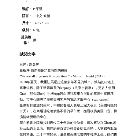
/
裝訂 /
P:平裝
語言 /
1:中文 繁體
尺寸 /
14.8x21cm
級別 /
N:無
提供維
無
修 /
試閱文字
自序 : 新版序
新版序 我們都是穿越時間的移民
“We are all migrants through time.” - Mohsin Hamid (2017)
2018年夏天，我重訪馬尼拉這個多年不見的城市。燥熱的街道上
塞車依舊，除了華麗喧囂的Jeepney（共乘吉普車），更多人使用
Grab（類似Uber）手機App叫白牌計程車在混亂的車陣中緩慢移
動。市中心開滿了服務美國客戶的電話客服中心（call center），
提供相對優渥的薪水，年輕的客服人員剛上完大夜班（美國時區的
白天），在商場裡吃著價格不菲的早午餐，撫慰模仿美國口音、操
演情緒勞動的身心。
我在臉書上陸續找到幾位二十年前的受訪者，這次來訪跟Gloria與
Priscila約上見面。我們約在百貨公司美食街見面時，大家都有點陌
生與緊張。二十年前的我，還是在美國念書的年輕博士生，她們也