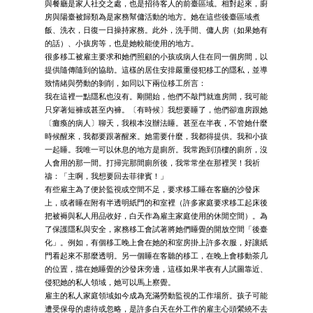
與餐廳是家人社交之處，也是招待客人的前臺區域。相對起來，廚
房與陽臺被歸類為是家務幫傭活動的地方。她在這些後臺區域煮
飯、洗衣，日復一日操持家務。此外，洗手間、傭人房（如果她有
的話）、小孩房等，也是她較能使用的地方。
很多移工被雇主要求和她們照顧的小孩或病人住在同一個房間，以
提供隨傳隨到的協助。這樣的居住安排嚴重侵犯移工的隱私，並導
致情緒與勞動的剝削，如同以下兩位移工所言：
我在這裡一點隱私也沒有。剛開始，他們不敲門就進房間，我可能
只穿著短褲或甚至內褲。〔有時候〕我想要睡了，他們卻進房跟她
〔癱瘓的病人〕聊天，我根本沒辦法睡。甚至在半夜，不管她什麼
時候醒來，我都要跟著醒來。她需要什麼，我都得提供。我和小孩
一起睡。我唯一可以休息的地方是廁所。我常跑到頂樓的廁所，沒
人會用的那一間。打掃完那間廁所後，我常常坐在那裡哭！我祈
禱：「主啊，我想要回去菲律賓！」
有些雇主為了便於監視或空間不足，要求移工睡在客廳的沙發床
上，或者睡在附有半透明紙門的和室裡（許多家庭要求移工起床後
把被褥與私人用品收好，白天作為雇主家庭使用的休閒空間）。為
了保護隱私與安全，家務移工會試著將她們睡覺的開放空間「後臺
化」。例如，有個移工晚上會在她的和室房掛上許多衣服，好讓紙
門看起來不那麼透明。另一個睡在客聽的移工，在晚上會移動茶几
的位置，擋在她睡覺的沙發床旁邊，這樣如果半夜有人試圖靠近、
侵犯她的私人領域，她可以馬上察覺。
雇主的私人家庭領域如今成為充滿勞動監視的工作場所。孩子可能
遭受保母的虐待或忽略，是許多白天在外工作的雇主心頭縈繞不去