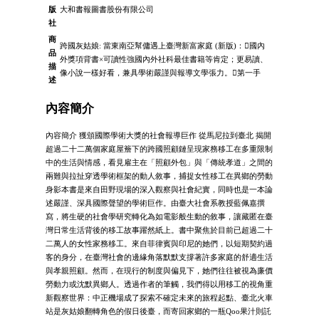
版
大和書報圖書股份有限公司
社
商
跨國灰姑娘: 當東南亞幫傭遇上臺灣新富家庭 (新版)：國內
品
外獎項背書×可讀性強國內外社科最佳書籍等肯定；更易讀、
描
像小說一樣好看，兼具學術嚴謹與報導文學張力。第一手
述
內容簡介
內容簡介 獲頒國際學術大獎的社會報導巨作 從馬尼拉到臺北 揭開
超過二十二萬個家庭屋簷下的跨國照顧鏈呈現家務移工在多重限制
中的生活與情感，看見雇主在「照顧外包」與「傳統孝道」之間的
兩難與拉扯穿透學術框架的動人敘事，捕捉女性移工在異鄉的勞動
身影本書是來自田野現場的深入觀察與社會紀實，同時也是一本論
述嚴謹、深具國際聲望的學術巨作。由臺大社會系教授藍佩嘉撰
寫，將生硬的社會學研究轉化為如電影般生動的敘事，讓藏匿在臺
灣日常生活背後的移工故事躍然紙上。書中聚焦於目前已超過二十
二萬人的女性家務移工。來自菲律賓與印尼的她們，以短期契約過
客的身分，在臺灣社會的邊緣角落默默支撐著許多家庭的舒適生活
與孝親照顧。然而，在現行的制度與偏見下，她們往往被視為廉價
勞動力或沈默異鄉人。透過作者的筆觸，我們得以用移工的視角重
新觀察世界：中正機場成了探索不確定未來的旅程起點、臺北火車
站是灰姑娘翻轉角色的假日後臺，而寄回家鄉的一瓶Qoo果汁則託