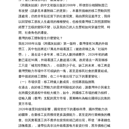
《跨國灰姑娘》的中文初版出版於2008年，即便部分相關制度已
有改變（請參見本書附錄二的更新），本書所描繪的移工勞動與照
護處境，仍然非常貼近當下的社會現實。藉由撰寫這篇序文，我得
以回望移工朋友人生處境的種種變化，也檢視臺灣移工與照護體制
經歷了怎樣的變與不變，以及我自己的人生歷程如何穿越空間、時
間、社會角色的遷徙。
臺灣的移工體制發生什麼變化？
我在2008年出版《跨國灰姑娘》第一版時，臺灣僅有36萬的外籍
勞工，其中包括將近17萬名外籍看護工（被政府稱之為「社福外
勞」）。過去這十多年來，移工的人數持續攀升，2026年初的總
數已逼近90萬，外籍看護工人數超過22萬。政府過去一再宣稱移
工只是「補充性勞動力」，但面對少子化、缺工的未來，移工將是
臺灣勞動力市場中不可或缺的一塊，甚至是移民社會的重要組成。
書中描述的移工體制，在二十年後出現了以下的重要變化：
（一）市場供需：移工聘僱人數成長，但招募面臨挑戰
在過去，由於移工勞動力的需求明顯低於供給，讓臺灣仲介與雇主
在跨國交易過程中有較大權力，如今，跨國移工市場的權力槓桿，
從輸入國（臺灣）支配的買方市場，逐漸轉向為輸出國得以抗衡的
賣方市場。
2020年後受到疫情影響，國境管控下的遷移停滯、國外勞動力供
給驟降，在臺移工反而獲得更多議價能力，甚至是跨行業轉換的機
會。但其實看護工供不應求在疫情前就已經出現，即使「捧著錢也
請嘸看護」，連帶拉高非法外籍看護每月薪資行情，黑市價格已喊