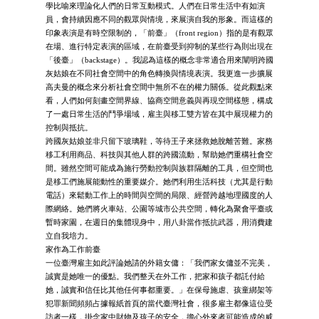
學比喻來理論化人們的日常互動模式。人們在日常生活中有如演
員，會持續因應不同的觀眾與情境，來展演自我的形象。而這樣的
印象表演是有時空限制的，「前臺」（front region）指的是有觀眾
在場、進行特定表演的區域，在前臺受到抑制的某些行為則出現在
「後臺」（backstage）。我認為這樣的概念非常適合用來闡明跨國
灰姑娘在不同社會空間中的角色轉換與情境表演。我更進一步擴展
高夫曼的概念來分析社會空間中無所不在的權力關係。從此觀點來
看，人們如何刻畫空間界線、協商空間意義與再現空間樣態，構成
了一處日常生活的鬥爭場域，雇主與移工雙方皆在其中展現權力的
控制與抵抗。
跨國灰姑娘並非只留下玻璃鞋，等待王子來拯救她脫離苦難。家務
移工利用商品、科技與其他人群的跨國流動，幫助她們重構社會空
間。雖然空間可能成為施行勞動控制與族群隔離的工具，但空間也
是移工們施展能動性的重要媒介。她們利用生活科技（尤其是行動
電話）來鬆動工作上的時間與空間的局限、經營跨越地理國度的人
際網絡。她們將火車站、公園等城市公共空間，轉化為聚會平臺或
暫時家園，在週日的集體現身中，用八卦當作抵抗武器，用消費建
立自我培力。
家作為工作前臺
一位臺灣雇主如此評論她請的外籍女傭：「我們家女傭並不完美，
誠實是她唯一的優點。我們整天在外工作，把家和孩子都託付給
她，誠實和信任比其他任何事都重要。」在保母施虐、孩童綁架等
犯罪新聞頻頻占據報紙首頁的當代臺灣社會，很多雇主都像這位受
訪者一樣，掛念家中財物及孩子的安全，擔心外來者可能造成的威