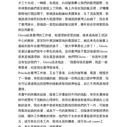
才三十出頭，一轉眼，魚尾紋、白頭髮都攀上我們的眼周髮際，在
菲律賓的她們甚至都當上了阿媽。晚上共宿在我的飯店裡，才嘰嘰
喳喳地打開話閘子。那個誰如願嫁給美國筆友，生了混血寶寶；那
個誰成功移民到加拿大當護理師；那個誰跟臺灣人結婚了，現在拿
了臺灣身分；那個誰一直想結婚卻無法脫單，幾年前在菲律賓因為
癌症而辭世。
Gloria結束臺灣的工作後，有護理師背景的她，後來成為移工培訓
中心的教師，甚至到中東訓練當地的看護移工。她近來也在臉書上
連絡到當年在臺灣照顧的孩子，「都大學畢業在上班了！」Gloria
笑著比畫他們當年小學生的身高。這些臺灣孩子驚訝地發現Gloria
原來是個護理師、現在還是個老師，他們問Gloria：「你當年怎麼
沒有告訴我們？」Gloria淡淡地說：「我覺得很丟臉啊，我是一個
專業者，但是我在臺灣當保母。」
Priscila在臺灣工作後，又去了香港、以色列做幫傭、看護，慢慢存
了一筆錢，有投資頭腦的她，開始做一些商品進口跟外幣買賣，現
在可以透過商品與貨幣的移動來取得經濟收益，自己不用再度地理
遷移。
本書中的跨國灰姑娘，隨著工作遷徙到不同的地點，有些在遷移旅
程中經歷向下流動的心理掙扎，有些在遷移旅程後得以累積向上流
動的資本。我在本書中曾經有點悲觀地預期他們的下一代，可能會
再製灰姑娘的命運，成為下一代的家務移工，但隨著菲律賓經濟的
活絡、國外工作機會的增加，他們的子女的未來遷徙路徑也更加多
元，或可前往日本工作、取得永居的機會，或可在call center工
作，進行某種形式的「虛擬遷移」。