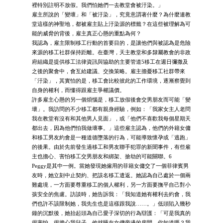
裡特別註明不放假。我們怕她們一去教堂會被汙染。」
雇主所說的「變壞」和「被汙染」，究竟意謂著什麼？為什麼連教
堂這樣的神聖地，都被雇主貼上汙染源的標籤？在這些被理解為可
能的威脅的背後，雇主真正心懸的重點為何？
我認為，雇主限制移工行動的首要目的，是讓他們與被認為是危險
來源的移工社群保持距離。在臺灣，天主教堂和多隸屬教會的非政
府組織是提供移工法律資訊與協助的主要管道5移工在週日彌撒及
之後的聚會中，會互給建議、交換策略。雇主擔憂移工社群帶來
「汙染」，其實怕的是，移工會比較彼此的工作環境，逐漸察覺到
自身的權利，而懂得跟雇主爭權議價。
許多雇主心懸的另一個煩惱是，移工放假後會交男朋友而可能「變
壞」。我訪問的不少移工都有親身經驗，例如：「我家女主人老問
我在教堂有沒有和其他男人見面」，或「他們不喜歡我每個星期天
都出去，因為他們怕我做壞事。」這些雇主認為，他們的外籍女傭
和移工男友約會是一種道德墮落的行為，可能導致懷孕或「逃跑」
的後果。由於先前發生過移工和男友聯手犯罪的新聞事件，有些雇
主也擔心、害怕移工交男朋友和綁架、搶劫的可能關聯。6
Peggy是其中一例。當她發現她僱用的菲籍女傭交了一個菲律賓男
友時，她立刻中止契約、把該名移工遣返。她認為自己處於一個兩
難處境，一方面要尊重移工的個人權利，另一方面要撫平自己對小
孩安全的焦慮。訪談時，她告訴我：「我知道她有權利去約會，我
們也許不該限制她，我先生也是這樣跟我說……。」低頭陷入幾秒
鐘的沉默後，她抬起頭為自己愛子深切的行為辯護：「可是我真的
很害怕、很擔心我兒子，他就睡在女傭旁邊的房間。你知道嗎？我