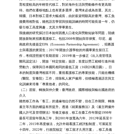
育程度較高的年輕世代移工，對於海外生活與勞動條件有更高期
待。他們在遷移地點上也有更多選擇，臺灣未必成為首選。其次，
韓國、日本對移工需求大幅成長，由於薪資明顯高於臺灣、移工負
擔費用相對低，雖然語言學習與技能訓練的時間可能長達一年，仍
吸引移工高度興趣，尤其大學畢業生。
我後續的研究探討日本如何因應人口老化與勞動短缺等問題，陸續
開放新制來招募看護移工。包括2008年開始與菲律賓、印尼、越
南政府先後簽定EPA（Economic Partnership Agreement），招募護
士與看護的實習生；2017年開放介護學校的外國畢業生留日工
作，考得證照後可長期居留；2019年進一步修正《出入境管理及
難民認定法》，開放「特定技能」簽證，首度以勞工範疇引進外籍
勞動力，保障與日本國民相同的最低工資（16到20萬日圓）。日
本的制度與臺灣相當不同，重視看護移工的專業技能，只能在機構
（醫院、安養院）工作，排除私人家戶僱用，但積極透過語言與文
化訓練來培養「專業他者」的同化。
（二）居留、轉換與仲介費：臺灣政府、國際稽核與輸出國政府的
介入
雖然移工作為「客工」的邊緣地位仍然不變，但在工作期限、轉換
雇主等方面的權益有所提升。透過《就業服務法》及《雇主聘僱外
國人許可及管理辦法》等條文修改，移工在臺工作年限從1998年
最長可居留年限為三年，到2001年放寬為六年、2012年延長至十
二年，2015年再度修法，允許外籍看護工經評點制度，可展延至
十四年。2022年，行政院核定「移工留才久用方案」，移工具備