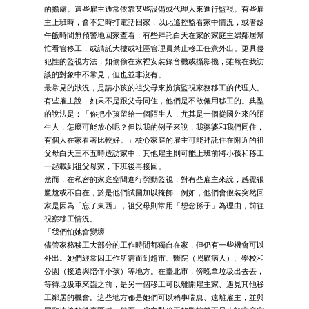
的擔慮。這些雇主通常依靠某些設備或代理人來進行監視。有些雇
主上班時，會不定時打電話回家，以此遙控監看家中情況，或者趁
午飯時間無預警地回家查看；有些拜託白天在家的家庭主婦鄰居幫
忙看管移工，或請託大樓或社區管理員禁止移工任意外出。更具侵
犯性的監視方法，如偷偷在家裡安裝錄音機或攝影機，雖然在我訪
談的對象中不常見，但也並非沒有。
最常見的狀況，是請小孩的祖父母來扮演監視家務移工的代理人。
有些雇主說，如果不是跟父母同住，他們是不敢僱用移工的。典型
的說法是：「你把小孩留給一個陌生人，尤其是一個從國外來的陌
生人，怎麼可能放心呢？但以我的例子來說，我婆婆和我們同住，
有個人在家看著比較好。」核心家庭的雇主可能拜託住在附近的祖
父母白天三不五時造訪家中，其他雇主則可能上班前將小孩和移工
一起載到祖父母家，下班後再接回。
然而，在私密的家庭空間進行勞動監視，對有些雇主來說，感覺很
尷尬或不自在，於是他們試圖加以掩飾，例如，他們會假裝突然回
家是因為「忘了東西」，祖父母則常用「想念孫子」為理由，前往
視察移工情況。
「我們怕她會變壞」
儘管家務移工大部分的工作時間都獨自在家，但仍有一些機會可以
外出。她們經常因工作所需而到超市、醫院（照顧病人）、學校和
公園（接送與陪伴小孩）等地方。在臺北市，傍晚拿垃圾出去丟，
等待垃圾車來臨之前，是另一個移工可以離開雇主家、遇見其他移
工鄰居的機會。這些地方都是她們可以稍事喘息、遠離雇主，並與