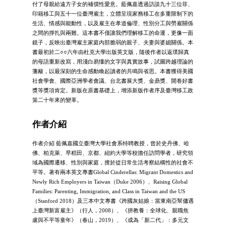
付了母親給遠方子女的補償性愛意。藍佩嘉透過訪談九十三位菲、
印籍移工與五十一位臺灣雇主，立體呈現家務移工在多重限制下的
生活、情感與能動性，以及雇主在孝道倫理、性別分工與勞雇關係
之間的掙扎與兩難。這本書不僅讓我們理解移工的命運，更像一面
鏡子，反映出臺灣雇主家庭內部脆弱的親子、夫妻與婆媳關係。本
書最初於二○○六年由杜克大學出版英文版，隨後作者以返璞歸真
的母語重新改寫，用淺白易懂的文字與真實故事，試圖跨越理論的
藩籬，以最深刻的生命感動喚起讀者的共鳴與省思。本書獲得美國
社會學會、國際亞洲學者會議、台北書展大獎、金鼎獎、開卷好書
獎等獎項肯定。新版在原書基礎上，增添新版作者序及臺灣移工政
策二十年來的變革。
作者介紹
作者介紹 藍佩嘉國立臺灣大學社會系特聘教授，曾於史丹佛、哈
佛、柏克萊、早稻田、京都、紐約大學等校擔任訪問學者，研究領
域為國際遷移、性別與家庭，擅於從日常生活考察結構性的社會不
平等。著有兩本英文專書Global Cinderellas: Migrant Domestics and
Newly Rich Employers in Taiwan（Duke 2006）、Raising Global
Families: Parenting, Immigration, and Class in Taiwan and the US
（Stanford 2018）及三本中文專書《跨國灰姑娘：當東南亞幫傭遇
上臺灣新富雇主》（行人，2008）、《拼教養：全球化、親職焦
慮與不平等童年》（春山，2019）、《成為「新二代」：多元文