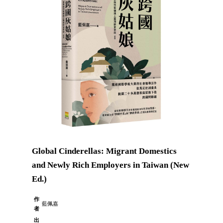
Global Cinderellas: Migrant Domestics
and Newly Rich Employers in Taiwan (New
Ed.)
作
藍佩嘉
者
出