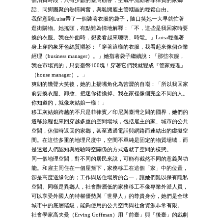
話、同鄉團聚的熱情興奮，與離開雇主管轄區的輕鬆自由。
我留意到Luisa帶了一個裝著衣服的袋子，隨口笑她一大早就忙著
逛街購物。她搖頭，有點難為情地解釋：「不，這些是我回家時要
換的衣服。我在外面時，想要看起來聰明、時髦。」Luisa輕撫著
身上穿的象牙色絲質襯衫：「穿著這樣的衣服，我看起來像個企業
經理（business manager）。」她指著袋子繼續說：「那些衣服，
我在市場買的，只要臺幣100塊！穿著它們我就變成『管家經理』
（house manager）。」
爽朗的幾聲大笑後，她的上揚嘴角化為苦澀的自嘲：「所以我回家
前要換衣服、卸妝、把迷你裙換掉。我在家裡像個完全不同的人。
你知道的，就像灰姑娘一樣！」
移工灰姑娘跨越的不只是菲律賓／印尼與臺灣之間的國界，她們的
遷移旅程也來回穿越多重的空間場域，包括雇主的家、城市的公共
空間，休假時返回的家鄉，甚至透過電話與網路而連結出的虛擬空
間。在這些多重的地理尺度中，空間不單純是固定的物質場域，而
是透過人們認知與經驗時空關係的方式造就了空間的樣態。
同一個地理空間，對不同的居民來說，可能有截然不同的意義與功
能。和雇主同住在一個屋簷下，家務移工在這個「家」中的位置，
卻是高度邊緣化的；工作與居住場所的合一，讓她們難以保有隱私
空間。同樣是異鄉人，社會階層低的家務移工不像專業外派人員，
可以享受外國人的特權優勢與「世界人」的尊貴身分，她們是全球
城市中的底層階級，能夠使用的公共空間與社會資源非常有限。
社會學家高夫曼（Erving Goffman）用「前臺」與「後臺」的戲劇