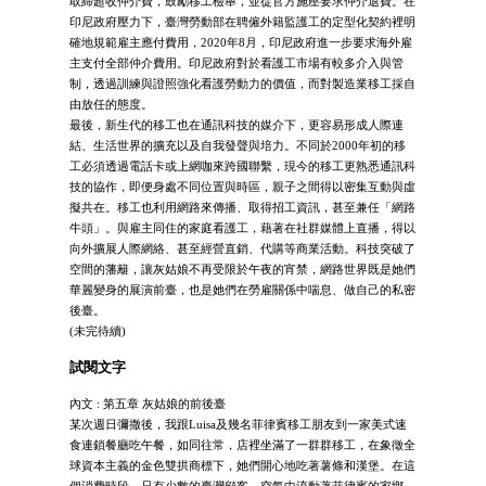
取締超收仲介費，鼓勵移工檢舉，並從官方施壓要求仲介退費。在
印尼政府壓力下，臺灣勞動部在聘僱外籍監護工的定型化契約裡明
確地規範雇主應付費用，2020年8月，印尼政府進一步要求海外雇
主支付全部仲介費用。印尼政府對於看護工市場有較多介入與管
制，透過訓練與證照強化看護勞動力的價值，而對製造業移工採自
由放任的態度。
最後，新生代的移工也在通訊科技的媒介下，更容易形成人際連
結、生活世界的擴充以及自我發聲與培力。不同於2000年初的移
工必須透過電話卡或上網咖來跨國聯繫，現今的移工更熟悉通訊科
技的協作，即便身處不同位置與時區，親子之間得以密集互動與虛
擬共在。移工也利用網路來傳播、取得招工資訊，甚至兼任「網路
牛頭」。與雇主同住的家庭看護工，藉著在社群媒體上直播，得以
向外擴展人際網絡、甚至經營直銷、代購等商業活動。科技突破了
空間的藩籬，讓灰姑娘不再受限於午夜的宵禁，網路世界既是她們
華麗變身的展演前臺，也是她們在勞雇關係中喘息、做自己的私密
後臺。
(未完待續)
試閱文字
內文 : 第五章 灰姑娘的前後臺
某次週日彌撒後，我跟Luisa及幾名菲律賓移工朋友到一家美式速
食連鎖餐廳吃午餐，如同往常，店裡坐滿了一群群移工，在象徵全
球資本主義的金色雙拱商標下，她們開心地吃著薯條和漢堡。在這
個消費時段，只有少數的臺灣顧客，空氣中流動著菲律賓的家鄉