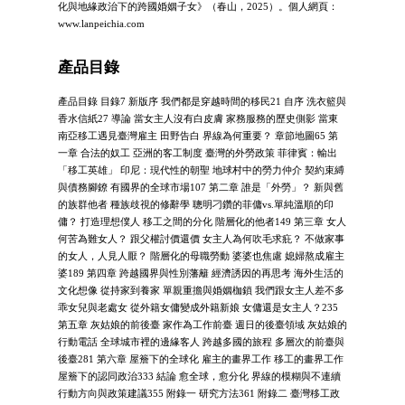
化與地緣政治下的跨國婚姻子女》（春山，2025）。個人網頁：
www.lanpeichia.com
產品目錄
產品目錄 目錄7 新版序 我們都是穿越時間的移民21 自序 洗衣籃與
香水信紙27 導論 當女主人沒有白皮膚 家務服務的歷史側影 當東
南亞移工遇見臺灣雇主 田野告白 界線為何重要？ 章節地圖65 第
一章 合法的奴工 亞洲的客工制度 臺灣的外勞政策 菲律賓：輸出
「移工英雄」 印尼：現代性的朝聖 地球村中的勞力仲介 契約束縛
與債務腳鐐 有國界的全球市場107 第二章 誰是「外勞」？ 新與舊
的族群他者 種族歧視的修辭學 聰明刁鑽的菲傭vs.單純溫順的印
傭？ 打造理想僕人 移工之間的分化 階層化的他者149 第三章 女人
何苦為難女人？ 跟父權討價還價 女主人為何吹毛求疪？ 不做家事
的女人，人見人厭？ 階層化的母職勞動 婆婆也焦慮 媳婦熬成雇主
婆189 第四章 跨越國界與性別藩籬 經濟誘因的再思考 海外生活的
文化想像 從持家到養家 單親重擔與婚姻枷鎖 我們跟女主人差不多
乖女兒與老處女 從外籍女傭變成外籍新娘 女傭還是女主人？235
第五章 灰姑娘的前後臺 家作為工作前臺 週日的後臺領域 灰姑娘的
行動電話 全球城市裡的邊緣客人 跨越多國的旅程 多層次的前臺與
後臺281 第六章 屋簷下的全球化 雇主的畫界工作 移工的畫界工作
屋簷下的認同政治333 結論 愈全球，愈分化 界線的模糊與不連續
行動方向與政策建議355 附錄一 研究方法361 附錄二 臺灣移工政