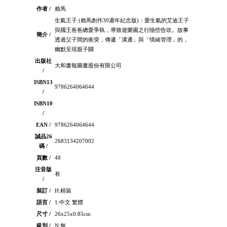
作者 /
賴馬
生氣王子 (賴馬創作30週年紀念版)：愛生氣的艾迪王子
與國王爸爸總愛爭執，導致遊樂園之行險些告吹。故事
簡介 /
透過父子間的衝突，傳遞「溝通」與「情緒管理」的，
幽默呈現親子關
出版社
大和書報圖書股份有限公司
/
ISBN13
9786264064644
/
ISBN10
/
EAN /
9786264064644
誠品26
2683134207002
碼 /
頁數 /
48
注音版
有
/
裝訂 /
H:精裝
語言 /
1:中文 繁體
尺寸 /
26x25x0.85cm
級別 /
N:無