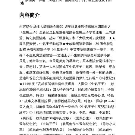
述
內容簡介
內容簡介 繪本大師賴馬創作30 週年經典重製情緒繪本四部曲之
《生氣王子》全新紀念版隆重登場跟著生氣王子學習運用「正向溝
通」轉化負面情緒一起向「壞脾氣」和「大吼大叫」說掰掰！★★
魔法變變變，生氣王子動起來★★啟動閱讀新體驗，30 週年特別
獻禮 免費暢覽親子學《生氣王子》中英雙語動態繪本一整年！ 吼
轟！不生氣魔法變變變──艾迪王子不生氣的時候是可愛的小象，
只是，他常常生氣。今天是美好的星期六，原本應該會是很棒的一
天，沒想到，艾迪一大早就變成了生氣王子！起床、吃早餐、穿衣
服，都讓艾迪好生氣，爸爸也好生氣！眼看時間一分一秒的過去，
艾迪和爸爸究竟能不能順利完成遊樂園的夢幻之行呢？◎得獎紀錄
★114年度「高雄喜閱網推薦年度選書」入圍◎《生氣王子》（賴
馬創作30週年紀念版）四大特色特色1：封面精心繪製設計，全新
視覺效果。特色2：精采圖像細節，細膩呈現幼兒成長心理。特色
3：故事文字重新詮釋，值得粉絲再次收藏。特色4：掃瞄QR code
登入會員，就能收看SeeMi平台一整年的《生氣王子中英雙語動態
繪本》◎【賴馬情緒四部曲套書：不哭、不氣、勇敢、不放棄】
（共四冊，賴馬創作30週年紀念版）《愛哭公主》（賴馬創作30
週年紀念版）《生氣王子》（賴馬創作30週年紀念版）《勇敢小火
車》（賴馬創作30週年紀念版）《朱瑞福的游泳課》（賴馬創作