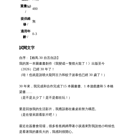
重量(g)
480
/
提供維
無
修 /
適用年
0-3
齡 /
試閱文字
自序 : 【賴馬 30 自言自語】
我的第一本圖畫書創作《我變成一隻噴火龍了！》出版至今
（2026）已經 30 年了！
（哇！也就是說噴火龍阿古力和蚊子波泰也已經 30 歲了！）
30 年來，我完成和合作完成了15 本圖畫書、1 本遊戲書和 5 本橋
梁書……
（是不是太少了！是不是都在玩！）
要是回放我的生活影片，我應該都在畫桌前努力構思。
（是在發呆跟看影片吧！）
最近在簽書會現場，很多爸爸媽媽帶著小孩過來對我說他小時候也
是看著我的書長大的，我感到很開心。