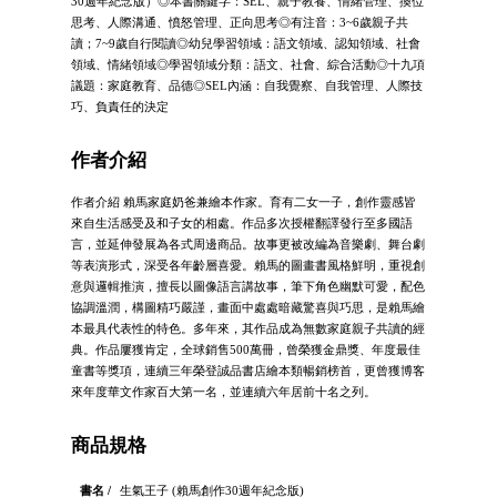
30週年紀念版）◎本書關鍵字：SEL、親子教養、情緒管理、換位
思考、人際溝通、憤怒管理、正向思考◎有注音：3~6歲親子共
讀；7~9歲自行閱讀◎幼兒學習領域：語文領域、認知領域、社會
領域、情緒領域◎學習領域分類：語文、社會、綜合活動◎十九項
議題：家庭教育、品德◎SEL內涵：自我覺察、自我管理、人際技
巧、負責任的決定
作者介紹
作者介紹 賴馬家庭奶爸兼繪本作家。育有二女一子，創作靈感皆
來自生活感受及和子女的相處。作品多次授權翻譯發行至多國語
言，並延伸發展為各式周邊商品。故事更被改編為音樂劇、舞台劇
等表演形式，深受各年齡層喜愛。賴馬的圖畫書風格鮮明，重視創
意與邏輯推演，擅長以圖像語言講故事，筆下角色幽默可愛，配色
協調溫潤，構圖精巧嚴謹，畫面中處處暗藏驚喜與巧思，是賴馬繪
本最具代表性的特色。多年來，其作品成為無數家庭親子共讀的經
典。作品屢獲肯定，全球銷售500萬冊，曾榮獲金鼎獎、年度最佳
童書等獎項，連續三年榮登誠品書店繪本類暢銷榜首，更曾獲博客
來年度華文作家百大第一名，並連續六年居前十名之列。
商品規格
書名 /
生氣王子 (賴馬創作30週年紀念版)