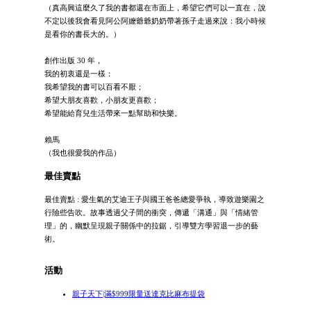
（真高興這麼久了我的書都還在市面上，希望它們可以一直在，說
不定以後我會看見阿公阿嬤爺爺奶奶帶著孫子走過來說：我小時候
是看你的書長大的。）
創作出版 30 年，
我的初衷還是一樣：
我希望我的書可以百看不厭；
希望大朋友喜歡，小朋友更喜歡；
希望能給育兒生活帶來一點幫助和快樂。
賴馬
（我也很愛我的作品）
最佳賣點
最佳賣點 : 愛生氣的艾迪王子與國王爸爸總愛爭執，導致遊樂園之
行險些告吹。故事透過父子間的衝突，傳遞「溝通」與「情緒管
理」的，幽默呈現親子關係中的拉鋸，引導雙方學習退一步的藝
術。
活動
親子天下|滿$999限量送達克比麻布提袋