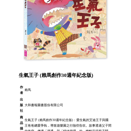
生氣王子 (賴馬創作30週年紀念版)
作
賴馬
者
出
版
大和書報圖書股份有限公司
社
商
生氣王子 (賴馬創作30週年紀念版)：愛生氣的艾迪王子與國
品
王爸爸總愛爭執，導致遊樂園之行險些告吹。故事透過父子間
描
的衝突，傳遞「溝通」與「情緒管理」的，幽默呈現親子關