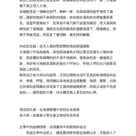
將自己的根深深扎進這座島，就像種花生時必須用力一踩，才能讓
種子真正埋入土壤。
這個願意是一個轉念的門，輕輕一推，自我保護的盔甲便有了縫
隙，讓那些曾經不敢面對的情緒，終於能在溫和的光裡被重新看
見。當盔甲逐漸卸下，世界就不再只剩下寂寞與痛苦，而大海與島
嶼包容了孤獨感。傷痕在自然與親情的溫暖保護下，慢慢癒合，疼
痛不再被否認，而是多了被理解、被支持的解藥。
內在的定錨：從天人菊的堅韌體悟海的靜謐微觀
大海讓小宇成為孤島，卻也因為孤島才得以看見美麗天人菊的身
影，那是屬於島嶼獨特的不屈不撓精神。孤島旅程是一趟修復之
旅，幸好有大海願意柔軟的接住小宇的心，即使人們往往只能看見
海面上的浪花。
唯有自己努力與向內探尋，才得以體悟在深不見底的暗潮裡如何起
伏、伸展、呼吸。我們總以為海就是這樣翻騰、熱鬧、耀眼，但真
正的海則是隱藏在浪花落下之後的靜謐微觀裡，而真正成長不也是
如此——最堅韌的力量，往往藏在無人看見的內心裡。
漂流與扎根：在海潮變遷中尋找生命座標
張子樟｜前臺東大學兒童文學研究所所長
文學中的故鄉情懷：澎湖書寫中的親情與友誼
常讀文學作品的人，總是覺得唯有親近故鄉山水，才能深入了