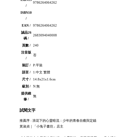
9786264064262
/
ISBN10
/
EAN /
9786264064262
誠品26
2683094040008
碼 /
頁數 /
240
注音版
否
/
裝訂 /
P:平裝
語言 /
1:中文 繁體
尺寸 /
14.8x21x1.6cm
級別 /
N:無
提供維
無
修 /
試閱文字
推薦序 : 浪花下的心靈暗流：少年的青春自癒與定錨
黃淑貞｜「小兔子書坊」店主