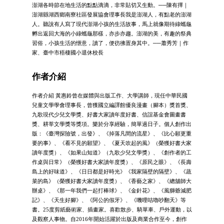
澎湖各時節在地生活的點點滴滴，非常貼切又生動。──陳有擇｜
澎湖縣湖西鄉南寮社區發展協會理事長我是澎湖人，有點老的澎湖
人。聽說有人寫了現代澎湖小孩的生活故事，馬上就像期待綠蠵龜
孵出返回大海的小綠蠵龜那樣，亦步亦趨。澎湖的美，有趣的祭典
習俗，小孩生活的愜意，讀了，便彷彿置身其中。──蕭秀芳｜作
家、臺中市梧棲國小退休校長
作者介紹
作者介紹 黃惠鈴曾在媒體與出版工作、大學講師，現任中華民國
兒童文學學會理事長，曾獲國立編譯館優良漫畫（腳本）獎首獎、
九歌現代少兒文學獎、好書大家讀年度好書、信誼基金會圖畫書
獎、耕莘文學獎等獎項。樂於分享經驗，簡單過日子。個人創作出
版：《臺灣探險號，出發》、《掉落凡間的流星》、《比心願更重
要的事》、《看不見的願望》、《夏天吹起的風》（榮獲好書大家
讀年度獎）、《如果山知道》（九歌少兒文學獎）、《創作者的工
作桌與日常》（榮獲好書大家讀年度獎）、《原民之眼》、《長壽
島上的好味道》、《日日都是好時光》《我家隔壁的隔壁》、《蔬
菜的島》（榮獲好書大家讀年度獎）、《香藝之家》、《總舖師大
辦桌》、《那一年我們一起打棒球》、《金針花》、《風獅爺減肥
記》、《天生好腳》、《阿公的假牙》、《嘰哩咕嚕吵翻天》等
書。25度剪紙藝術家、插畫家。喜歡散步、騎單車、戶外運動，以
及觀察人事物。自2016年開始活躍於出版及商業合作至今，創作