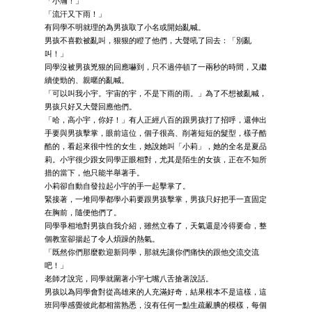
「小瀚！」
「流汗又下雨！」
有同學不明就理的為男孩取了小名或開始亂喊。
男孩不喜歡被亂叫，狠狠的瞪了他們，大聲吼了回去：「別亂
叫！」
同學沒被男孩兇狠的回應嚇到，只不過停頓了一兩秒的時間，又繼
續使勁的、親暱的亂喊。
「可以叫我小宇。宇宙的宇，不是下雨的雨。」為了不想被亂喊，
男孩只好又大聲回應他們。
「哈，高小宇，你好！」有人正經八百的跟男孩打了招呼，還伸出
手要與男孩擊掌，眼前這位，個子很高、削著短短的髮型，樣子酷
酷的，看起來很中性的女生，她說她叫「小莉」，她的全名是夏品
莉。小宇很少跟女同學正眼相對，尤其是陌生的女孩，正在不知所
措的當下，他只能半舉著手。
小莉卻自動自發拉起小宇的手一起擊掌了。
緊接著，一堆同學都學小莉要跟男孩擊掌，男孩只好把手一直固定
在胸前，隨便他們了。
同學爭相地對男孩自我介紹，雖然立春了，天氣還是冷得要命，整
個教室卻揚起了令人煩躁的熱氣。
「既然你們那麼歡迎新同學，那就先讓你們痛快的跟他交流交流
吧！」
老師才說完，同學就圍著小宇七嘴八舌搶著說話。
男孩以為同學會對從高雄來的人充滿好奇，結果根本不是這樣，這
班同學感覺彼此都相當熟悉，沒有任何一點生疏靦腆的模樣，每個