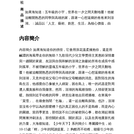
社
商
如果海知道：五年級的小宇，世界在一夕之間天翻地覆！他被
品
迫離開熟悉的同學與高雄的家，跟著一心想返鄉的爸爸來到澎
描
湖。：誠品以「人文、藝術、創意、生活」為核心價值，由
述
內容簡介
內容簡介 如果海知道你的徬徨，它會用浪花溫柔擁抱你，還是用
鹹澀的海風帶走你的無助？九歌現代少兒文學獎得主黃惠鈴深情書
寫一趟關於家庭、友誼與自我和解的澎湖之旅獻給所有在成長中感
到孤單、不被理解的靈魂五年級的小宇，世界在一夕之間天翻地
覆！他被迫離開熟悉的同學與高雄的家，跟著一心想返鄉的爸爸來
到澎湖，又意外從祖父母口中得知父母離婚的消息。面對陌生的海
島生活，他感覺自己像被大人綁架，困在島上，唯一的武器是對周
遭人擺臭臉和自我傷害。然而，澎湖的海風雖強勁，人情卻更加溫
暖。熱情到近乎幼稚的同學，肆意拉著他去田裡播種、在寒風中
「賞雪」、在廟會熱鬧「乞龜」，還一起去離島探險。也許，澎湖
並沒有小宇以為的那麼糟？也許真正困住人的不是島嶼，而是內心
的圍牆。當四季更迭，那些說不出口的祕密與心事，都在潮起潮落
間漸漸沖刷淡去，那些關於成長、關於原諒，以及在異地重新扎根
的力量，大海都知道。【少年天下】系列簡介1. 專屬國中生，給
10-15歲「輕」少年的閱讀提案。2. 夠酷而不幼稚，能吸引少年的