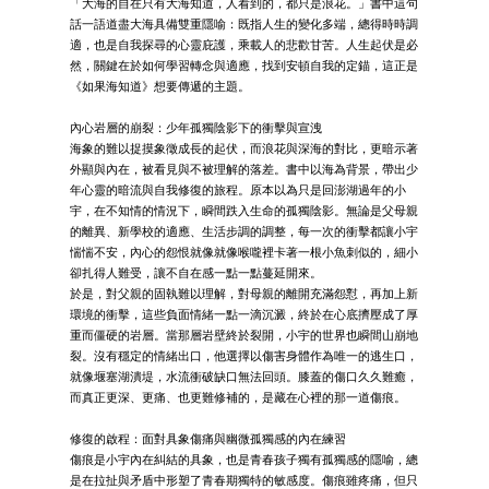
「大海的自在只有大海知道，人看到的，都只是浪花。」書中這句
話一語道盡大海具備雙重隱喻：既指人生的變化多端，總得時時調
適，也是自我探尋的心靈庇護，乘載人的悲歡甘苦。人生起伏是必
然，關鍵在於如何學習轉念與適應，找到安頓自我的定錨，這正是
《如果海知道》想要傳遞的主題。
內心岩層的崩裂：少年孤獨陰影下的衝擊與宣洩
海象的難以捉摸象徵成長的起伏，而浪花與深海的對比，更暗示著
外顯與內在，被看見與不被理解的落差。書中以海為背景，帶出少
年心靈的暗流與自我修復的旅程。原本以為只是回澎湖過年的小
宇，在不知情的情況下，瞬間跌入生命的孤獨陰影。無論是父母親
的離異、新學校的適應、生活步調的調整，每一次的衝擊都讓小宇
惴惴不安，內心的怨恨就像就像喉嚨裡卡著一根小魚刺似的，細小
卻扎得人難受，讓不自在感一點一點蔓延開來。
於是，對父親的固執難以理解，對母親的離開充滿怨懟，再加上新
環境的衝擊，這些負面情緒一點一滴沉澱，終於在心底擠壓成了厚
重而僵硬的岩層。當那層岩壁終於裂開，小宇的世界也瞬間山崩地
裂。沒有穩定的情緒出口，他選擇以傷害身體作為唯一的逃生口，
就像堰塞湖潰堤，水流衝破缺口無法回頭。膝蓋的傷口久久難癒，
而真正更深、更痛、也更難修補的，是藏在心裡的那一道傷痕。
修復的啟程：面對具象傷痛與幽微孤獨感的內在練習
傷痕是小宇內在糾結的具象，也是青春孩子獨有孤獨感的隱喻，總
是在拉扯與矛盾中形塑了青春期獨特的敏感度。傷痕雖疼痛，但只