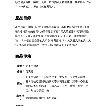
類型包含剪紙、插畫、漫畫，擅長描繪人物的眼神。獨立出版作品
有《碎碎念》、漫畫《教師週記》。
產品目錄
產品目錄 1.開學日2.沒有媽媽的年夜飯3.為什麼沒跟我商量？4.播
種5.冷得要命的春天6.加倍奉還的祈願7.天人菊盛開8.渴到想喝怪
怪的茶9.又臭又香的魚10.原來媽媽也是人11.不要什麼都問大海
啦！12.一個自言自語的人13.討海與落海14.令人又愛又恨的美人魚
15.從高麗菜傳達出的「愛情」16.可能只有海知道後記
商品規格
書名 /
如果海知道
作者 /
黃惠鈴
如果海知道：五年級的小宇，世界在一夕之間天翻地
覆！他被迫離開熟悉的同學與高雄的家，跟著一心想返
簡介 /
鄉的爸爸來到澎湖。：誠品以「人文、藝術、創意、生
活」為核心價值，由
出版社
大和書報圖書股份有限公司
/
ISBN13