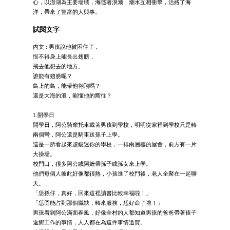
心，以澎湖為主要場域，海隨著浪潮，潮水互相衝擊，活絡了海
洋，帶來了豐富的人與事。
試閱文字
內文 : 男孩說他被困住了，
恨不得身上能長出翅膀，
飛去他想去的地方。
誰能有翅膀呢？
島上的鳥，能帶他翱翔嗎？
還是大海的浪，能懂他的嚮往？
1.開學日
開學日，阿公騎摩托車載著男孩到學校，明明從家裡到學校只是轉
兩個彎，阿公還是騎車送孫子上學。
這是一所看起來超級迷你的學校，一排兩層樓的屋舍，前方有一片
大操場。
校門口，很多阿公或阿嬤帶孫子或孫女來上學。
他們每個人彼此好像都很熟，小孩進了校門後，老人全聚在一起聊
天。
「恁孫仔，真好，回來這裡讀書比較幸福啦！」
「恁囝能占到那個職缺，轉來服務，恁好命了啦！」
男孩看到阿公滿面春風，好像全村的人都知道男孩的爸爸帶著孩子
返鄉工作的事情，人人都在為這件事情道賀。