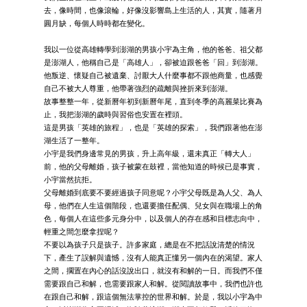
去，像時間，也像滾輪，好像沒影響島上生活的人，其實，隨著月
圓月缺，每個人時時都在變化。
我以一位從高雄轉學到澎湖的男孩小宇為主角，他的爸爸、祖父都
是澎湖人，他稱自己是「高雄人」，卻被迫跟爸爸「回」到澎湖。
他叛逆、懷疑自己被遺棄、討厭大人什麼事都不跟他商量，也感覺
自己不被大人尊重，他帶著強烈的疏離與挫折來到澎湖。
故事整整一年，從新曆年初到新曆年尾，直到冬季的高麗菜比賽為
止，我把澎湖的歲時與習俗也安置在裡頭。
這是男孩「英雄的旅程」，也是「英雄的探索」，我們跟著他在澎
湖生活了一整年。
小宇是我們身邊常見的男孩，升上高年級，還未真正「轉大人」
前，他的父母離婚，孩子被蒙在鼓裡，當他知道的時候已是事實，
小宇當然抗拒。
父母離婚到底要不要經過孩子同意呢？小宇父母既是為人父、為人
母，他們在人生這個階段，也還要擔任配偶、兒女與在職場上的角
色，每個人在這些多元身分中，以及個人的存在感和目標志向中，
輕重之間怎麼拿捏呢？
不要以為孩子只是孩子。許多家庭，總是在不把話說清楚的情況
下，產生了誤解與遺憾，沒有人能真正懂另一個內在的渴望。家人
之間，擱置在內心的話沒說出口，就沒有和解的一日。而我們不僅
需要跟自己和解，也需要跟家人和解。從閱讀故事中，我們也許也
在跟自己和解，跟這個無法掌控的世界和解。於是，我以小宇為中