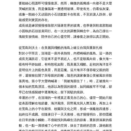
要能細心照護即可慢慢復原。然而，幽微的孤獨感一向都不是大聲
哭喊的宣洩，而是像隔著一層透明玻璃，即使有光，仍看似灰濛。
或像一顆細小又頑固的小石頭默默卡在鞋底，不至於讓人跌倒，卻
能感受到實質的存在。
成長就是練習慢慢移除那片隔著世界的玻璃，也學著與鞋底那顆細
小固執的石頭並肩同行。在一次次的調整與轉念中，為自己撐出一
塊能安放情緒、陪伴自己的心靈空間，讓修復之旅得以真正開始。
從荒島到沃土：在美麗與殘酷的海島上確立自我與重新扎根
對於小宇而言，澎湖是一座外表熱情，內裡崎嶇的孤島。這一路的
成長充滿跌宕，它從來不是平易近人，也不是順風向前，像大海一
樣有時平靜如鏡，有時怒吼如獸，既美麗又殘酷。起初的海洋並不
是明信片上的藍色美景，而是惡魔。這片海洋不僅吞噬父親的陪
伴，還狠狠拉開了與母親的距離，隨意的讓家像蒲公英被風吹得散
落異地。當小宇大聲吶喊著：「我被海困住了！」時，正被推向一
個未知的荒島漂流，他原以為堅固的親情，如同鐵板牢不可破，卻
早已在情感裂縫中逐漸氧化，留下斑駁的痕跡。
幸運的小宇，在澎湖的一年裡真正看見自己的心。儘管一開始只能
從表面理解在地節慶、海洋風情、田野風光與人際互動，再加上卡
在荒島上的小宇在親情、校園與文化之間，形成一個尷尬四邊形，
始終拉不成圓。但隨著日子一天天推移，他才慢慢明白，那些隱藏
在日常的微小觸動，不僅能找到島嶼生活的節奏，重新拼湊家的樣
貌，也一點一滴填補了心中的空洞，抹去了曾經的悲憤，讓他願意