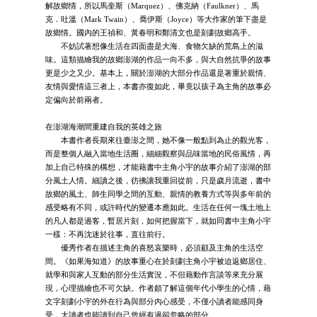
解故鄉情，所以馬奎斯（Marquez）、佛克納（Faulkner）、馬
克．吐溫（Mark Twain）、喬伊斯（Joyce）等大作家的筆下盡是
故鄉情。國內的王禎和、黃春明和鄭清文也是刻劃故鄉高手。
不妨試著想像生活在四面盡是大海、食物欠缺的荒島上的滋
味。這類描繪我的故鄉澎湖的作品一向不多，與大自然抗爭的故事
更是少之又少。基本上，關於澎湖的大部分作品還是著重於親情、
友情與愛情這三者上，本書亦復如此，畢竟以孩子為主角的故事必
定偏向於前兩者。
在澎湖海潮間重建自我的英雄之旅
本書作者長期來往臺澎之間，她不像一般點到為止的觀光客，
而是整個人融入當地生活圈，細細觀察與品味當地的民俗風情，再
加上自己特殊的構想，才能藉書中主角小宇的故事介紹了澎湖的部
分風土人情。細讀之後，彷彿讓我重回從前，只是歲月流逝，書中
故鄉的風土、師生同學之間的互動、親情的教養方式等與多年前的
感受略有不同，或許時代的變遷本應如此。生活在任何一塊土地上
的凡人都是過客，暫居片刻，如何把握當下，就如同書中主角小宇
一樣：不再沈迷於往事，直往前行。
優秀作者在描述主角的喜怒哀樂時，必須顧及主角的生活空
間。《如果海知道》的故事重心在於刻劃主角小宇被迫返鄉居住、
就學和與家人互動的部分生活實況，不但藉動作言談等來充分展
現，心理描繪也不可欠缺。作者頗了解這個年代小學生的心情，藉
文字刻劃小宇的外在行為與部分內心感受，不僅小讀者能感同身
受，大讀者也能讀到自己曾經有過卻忽略的部分。