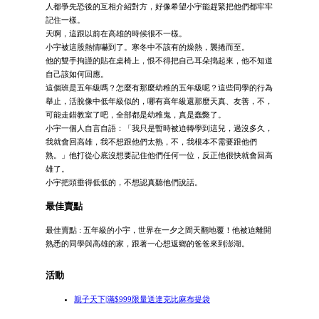
人都爭先恐後的互相介紹對方，好像希望小宇能趕緊把他們都牢牢
記住一樣。
天啊，這跟以前在高雄的時候很不一樣。
小宇被這股熱情嚇到了。寒冬中不該有的燥熱，襲捲而至。
他的雙手拘謹的貼在桌椅上，恨不得把自己耳朵搗起來，他不知道
自己該如何回應。
這個班是五年級嗎？怎麼有那麼幼稚的五年級呢？這些同學的行為
舉止，活脫像中低年級似的，哪有高年級還那麼天真、友善，不，
可能走錯教室了吧，全部都是幼稚鬼，真是蠢斃了。
小宇一個人自言自語：「我只是暫時被迫轉學到這兒，過沒多久，
我就會回高雄，我不想跟他們太熟，不，我根本不需要跟他們
熟。」他打從心底沒想要記住他們任何一位，反正他很快就會回高
雄了。
小宇把頭垂得低低的，不想認真聽他們說話。
最佳賣點
最佳賣點 : 五年級的小宇，世界在一夕之間天翻地覆！他被迫離開
熟悉的同學與高雄的家，跟著一心想返鄉的爸爸來到澎湖。
活動
親子天下|滿$999限量送達克比麻布提袋