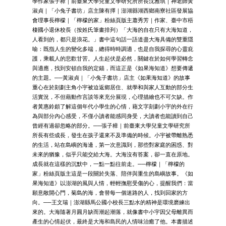
學作家張子樟｜前臺東大學兒童文學研究所所長沈雅琪｜神老師黃
淑貞｜「小兔子書坊」店主陳有擇｜澎湖縣湖西鄉南寮社區發展協
會理事長檸檬｜「檸檬的家」粉絲頁版主蕭秀芳｜作家、臺中市梧
棲國小退休校長（按姓氏筆畫排列）「大海的自在只有大海知道，
人看到的，都只是浪花。」書中這句話一語道盡大海具備的雙重隱
喻：既指人生的變化多端，總得時時調適，也是自我探尋的心靈庇
護，乘載人的悲歡甘苦。人生起伏是必然，關鍵在於如何學習轉念
與適應，找到安頓自我的定錨，而這正是《如果海知道》想要傳遞
的主題。──黃淑貞｜「小兔子書坊」店主《如果海知道》的故事
重心在於刻劃主角小宇被迫返鄉居住、就學和與家人互動的部分生
活實況，不但藉動作言談等來充分展現，心理描繪也不可欠缺。作
者黃惠鈴頗了解這個年代小學生的心情，藉文字刻劃小宇的外在行
為與部分內心感受，不僅小讀者能感同身受，大讀者也能讀到自己
曾經有過卻忽略的部分。──張子樟｜前臺東大學兒童文學研究所
所長有些成長，發生在孩子還來不及準備的時候。小宇被帶離熟悉
的生活，站在島嶼的海邊，第一次意識到，那些對家庭的困惑、對
未來的猶豫，似乎只能交給大海。大海沒有答案，卻一直在原地。
成長就在這樣的沉默中，一點一點往前走。──檸檬｜「檸檬的
家」粉絲頁版主這是一段關於失落、陪伴與重生的島嶼故事。《如
果海知道》以澎湖的風與人情，輕輕撫慰受傷的心，提醒我們：當
願意敞開心門，菊島的海，會替每一個迷路的人，找到回家的方
向。──王文瑞｜澎湖縣馬公國小校長三點水的精神是環境磨練出
來的。大海隨著月圓月缺而潮起潮落，就像書中小宇因父母離異而
產生的心情起伏，最終是大海和島民的人情味治癒了他。本書描述