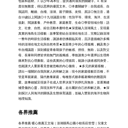
包裝和題材。3. 以少年為本位，提供邁向成長的關鍵字。4. 有深
度但無難度，得以思辨的優質文本。◎本書關鍵字：自我成長、自
我認同、離婚、自殘、澎湖、親子關係、友情、原諒◎無注音，適
合10歲以上閱讀◎十九項議題分類：性別平等、環境、海洋、生涯
規劃、閱讀素養、戶外教育、家庭教育、生命◎學習領域分類：語
文、社會、自然、綜合活動本書特色★深度融入澎湖風土，呈現最
真實的海島生活樣貌：故事緊密結合澎湖在地生活，完整記錄澎湖
一整年的時節生活樣貌，讓讀者彷彿親臨其境，且詳盡描繪許多獨
特的澎湖在地文化與自然奇景★直面青少年的心理孤獨，觸及青少
年自殘議題：深刻捕捉青春期孩子的敏感、徬徨、無助，以及對父
母、長輩和同儕皆求助無門的孤獨感，導致讓青少年選擇以生理疼
痛來對抗心理撕裂。這份真實的心理描寫，能讓小讀者感同身受，
也能讓大人重新看見曾被忽略的內心傷痕 。★多元的家庭樣貌，
譜出一場關於自我與家人的和解之旅：現今的家庭樣貌百百種，不
管是單親家庭、隔代教養家庭，每種形式都承載著獨特的難題與
愛。故事細膩呈現孩子在成人世界決策下的掙扎與無奈，並逐漸縫
補受傷的心靈，與現況和平共處，走出屬於自己的和解之路。★深
刻探討人與海洋的關係及生態保育議題，並融入豐富的海洋生物與
地理知識。
各界推薦
各界推薦 暖心推薦王文瑞｜澎湖縣馬公國小校長莊世瑩｜兒童文