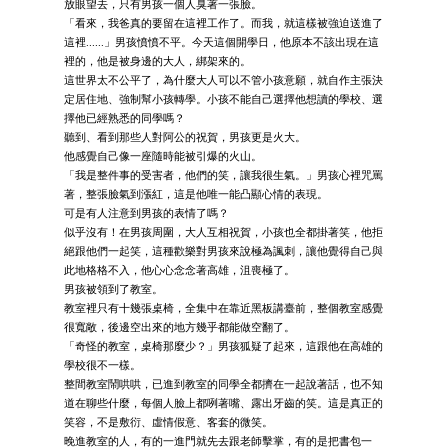
放眼望去，只有男孩一個人臭著一張臉。
「看來，我爸真的要留在這裡工作了。而我，就這樣被強迫送進了
這裡......」男孩憤憤不平。今天這個開學日，他原本不該出現在這
裡的，他是被身邊的大人，綁架來的。
這世界太不公平了，為什麼大人可以不管小孩意願，就自作主張決
定居住地、強制幫小孩轉學。小孩不能自己選擇他想讀的學校、選
擇他已經熟悉的同學嗎？
聽到、看到那些人對阿公的祝賀，男孩更是火大。
他感覺自己像一座隨時能被引爆的火山。
「我是整件事的受害者，他們的笑，讓我很生氣。」男孩心裡咒罵
著，整張臉氣到漲紅，這是他唯一能凸顯心情的表現。
可是有人注意到男孩的表情了嗎？
似乎沒有！在男孩周圍，大人互相祝賀，小孩也全都掛著笑，他拒
絕跟他們一起笑，這種歡樂對男孩來說極為諷刺，讓他覺得自己與
此地格格不入，他心心念念著高雄，沮喪極了。
男孩被領到了教室。
教室裡只有十幾張桌椅，全集中在靠近黑板講臺前，整個教室感覺
很寬敞，後邊空出來的地方幾乎都能做空翻了。
「奇怪的教室，桌椅那麼少？」男孩狐疑了起來，這跟他在高雄的
學校很不一樣。
整間教室鬧哄哄，已進到教室的同學全都擠在一起說著話，也不知
道在聊些什麼，每個人臉上都咧著嘴、露出牙齒的笑。這是真正的
笑容，不是敷衍、虛情假意、客套的微笑。
晚進教室的人，有的一進門就先去跟老師擊掌，有的是把書包一