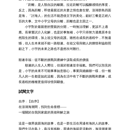
「距離」是人類自設的籬圍。拉近距離可以醖釀感情的厚度，
反之，因為距離，即使最親近的夫妻之情也會生變。澎湖群島四面
是海，「討海人」的生活不能憑借文字的美化，顧好三餐是正經八
百的大事。文中小宇父母的分離，距離也是主因之一。
小宇對於最親密的雙親的分開，一時無法理解，更談不上適
應。長輩嘗試介入化解，也是於事無補，小宇只得努力適應原本全
然陌生的環境，加上祖父母的庇護。雖然在成長的過程中，不無遺
憾，但人生本來就不能一路順遂。在祖父母與鄉人的憐惜和協助照
顧之下，小宇的未來之路也不盡然坎坷難行。
順遂非福：從不斷的挑戰與磨練中汲取成長的價值
順遂的人生人人嚮往，但過於順遂並非福氣。我們可以預見的
是，小宇的未來不可能事事如意順心，事業與婚姻都一樣，但一般
凡人的一生都是如此這般，因為生活中有了不斷的挑戰和磨練，成
長過程的種種更值得珍惜與驕傲。
試閱文字
自序 : 【自序】
在澎湖海潮間，找到生命座標——
一場關於自我與家庭的英雄和解之旅
這是一個男孩跟海的故事，也是一群生活在周邊有海的人的故事。
我們生活在島上，島沒有移動，周邊的海卻是流動的，海浪潮來潮