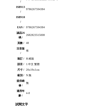
/
ISBN13
9786267594384
/
ISBN10
/
EAN /
9786267594384
誠品26
2682823515008
碼 /
頁數 /
48
注音版
有
/
裝訂 /
H:精裝
語言 /
1:中文 繁體
尺寸 /
20x19x1cm
級別 /
N:無
提供維
無
修 /
適用年
4-8
齡 /
試閱文字