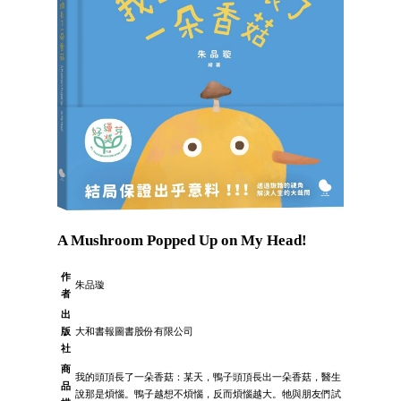
A Mushroom Popped Up on My Head!
作
朱品璇
者
出
版
大和書報圖書股份有限公司
社
商
我的頭頂長了一朵香菇：某天，鴨子頭頂長出一朵香菇，醫生
品
說那是煩惱。鴨子越想不煩惱，反而煩惱越大。牠與朋友們試