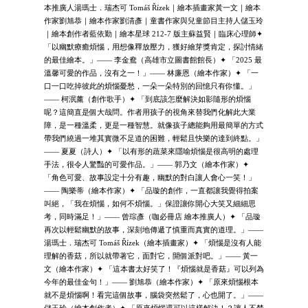
本推廣人湯瑪士．瑞杰可 Tomáš Řízek｜繪本插畫家黃一文｜繪本
作家劉旭恭｜繪本作家劉清彥｜童書作家與兒童節目主持人儲玉玲
｜繪本創作者藍依勤｜繪本星球 212-7 版主蘇益賢｜臨床心理師✦
「以幽默療癒煩惱，用想像釋放壓力，獲好繪芽獎肯定，探討情緒
的最佳繪本。」—— 李金鴦（高雄市立圖書館館長）✦ 「2025 最
溫馨可愛的作品，沒有之一！」—— 林廉恩（繪本作家）✦ 「一
口一口吃掉彼此的煩惱憂愁，一朵一朵特別的回憶只有你懂。」
—— 柯泯薰（創作歌手）✦ 「到底該怎麼解決如影隨形的煩惱
呢？這簡直是個大哉問。作者用孩子的視角來替我們化解此大業
障，是一種溫柔，更是一種智慧。就像孩子總能夠用最簡單的方式
帶我們繞過一堆其實微不足道的困難，輕鬆且快樂的達到終點。」
—— 夏夏（詩人）✦ 「以有形的蔬菜來隱喻煩惱是很高明的處理
手法，很令人驚豔的可愛作品。」—— 郭乃文（繪本作家）✦
「角色可愛、故事設定十分有趣，幽默的對白讓人會心一笑！」
—— 陶樂蒂（繪本作家）✦ 「品璇的創作，一直都讓我覺得拍案
叫絕，「我在煩惱，如何不煩惱。」保證讓你開心大笑又細細思
考，同時滿足！」—— 曾琮彥（咖必冊店 繪本推廣人）✦ 「品璇
再次以輕鬆幽默的故事，深刻地傳遞了慎重而真實的道理。」——
湯瑪士．瑞杰可 Tomáš Řízek（繪本插畫家）✦ 「煩惱是沒有人能
理解的香菇，所以就帶著它，面對它，開個派對吧。」—— 黃一
文（繪本作家）✦ 「這本書太好笑了！『煩惱就是香菇』可以列為
今年的最佳金句！」—— 劉旭恭（繪本作家）✦ 「原來煩惱根本
就不是煩惱啊！看完這個故事，腦袋突然鬆了，心也開了。」——