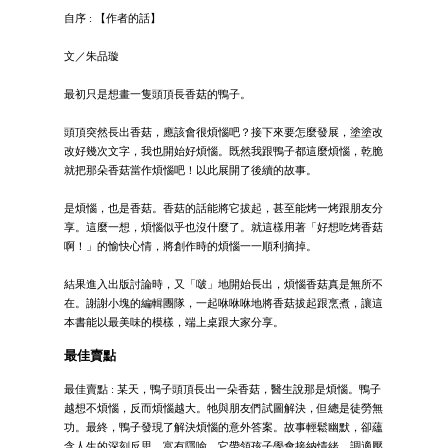
自序 : 【作者的話】
文／朱品璇
最初只是想畫一隻頭頂長香菇的鴨子。
頭頂突然長出香菇，應該會很煩惱吧？接下來要怎麼發展，塗塗改
改好幾次文字，我也開始好煩惱。既然我跟鴨子都這麼煩惱，乾脆
就把那朵香菇當作煩惱吧！以此展開了後續的故事。
是煩惱，也是香菇。香菇的話能將它拔起，甚至能烤一烤跟朋友分
享。這麼一想，煩惱似乎也沒什麼了。就這樣用著「好想吃烤香菇
啊！」的愉快心情，將創作時的煩惱一一順利摘掉。
結果進入出版討論時，又「啵」地開始長出，煩惱香菇真是無所不
在。謝謝小塊的編輯團隊，一起咻咻咻地將香菇拔起跟烹煮，讓這
本書能以最美味的模樣，端上桌跟大家分享。
最佳賣點
最佳賣點 : 某天，鴨子頭頂長出一朵香菇，醫生說那是煩惱。鴨子
越想不煩惱，反而煩惱越大。牠與朋友們試圖解決，但總是徒勞無
功。最終，鴨子發現了解決煩惱的意外答案。故事輕鬆幽默，卻蘊
含人生的深刻反思，富有隱喻。它帶領孩子學會接納情緒、調適壓