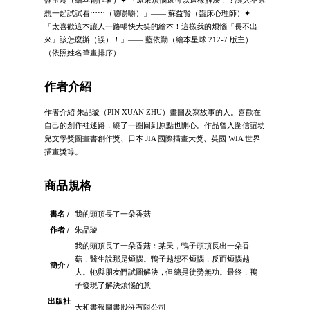
儲玉玲（繪本創作者）✦ 「原來煩惱還可以這樣解決！？讓人不禁
想一起試試看⋯⋯（嚼嚼嚼）」—— 蘇益賢（臨床心理師）✦
「太喜歡這本讓人一路暢快大笑的繪本！這樣我的煩惱『長不出
來』該怎麼辦（誤）！」—— 藍依勤（繪本星球 212-7 版主）
（依照姓名筆畫排序）
作者介紹
作者介紹 朱品璇（PIN XUAN ZHU）畫圖及寫故事的人。喜歡在
自己的創作裡迷路，繞了一圈回到原點也開心。作品曾入圍信誼幼
兒文學獎圖畫書創作獎、日本 JIA 國際插畫大獎、英國 WIA 世界
插畫獎等。
商品規格
書名 /
我的頭頂長了一朵香菇
作者 /
朱品璇
我的頭頂長了一朵香菇：某天，鴨子頭頂長出一朵香
菇，醫生說那是煩惱。鴨子越想不煩惱，反而煩惱越
簡介 /
大。牠與朋友們試圖解決，但總是徒勞無功。最終，鴨
子發現了解決煩惱的意
出版社
大和書報圖書股份有限公司