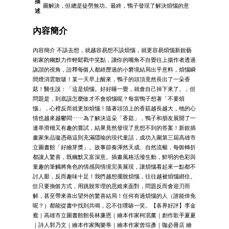
描
圖解決，但總是徒勞無功。最終，鴨子發現了解決煩惱的意
述
內容簡介
內容簡介 不該去想，就越容易想不該煩惱，就更容易煩惱新銳藝
術家的幽默力作輕鬆戳中笑點，讓你的嘴角不自覺往上揚作者透過
詼諧的視角，詮釋每個人都經歷過的小窘境結局出乎意料，煩惱瞬
間煙消雲散啵！某一天早上醒來，鴨子的頭頂竟然長出了一朵香
菇！醫生說：「這是煩惱。好好睡一覺，就會自己掉下來了。」但
問題是，到底該怎麼做才不會煩惱呢？每當鴨子想著「不要煩
惱」，心裡反而就更加煩惱！隨著頭頂上的香菇越長越大，牠的心
情也越來越鬱悶⋯⋯為了解決這朵「香菇」，鴨子和朋友展開了一
連串滑稽又有趣的嘗試，結果竟然發現了意想不到的答案！新銳插
畫家朱品璇憑藉這則充滿隱喻的現代童話，成功入圍第三屆高雄市
立圖書館「好繪芽獎」。故事節奏渾然天成、自然流暢，每個轉折
都讓人驚喜，既幽默又富深意。插畫風格活潑生動，鮮明的色彩與
童趣的筆觸將角色的情感與情境完美展現，讓煩惱看起來一點都不
討人厭，反而趣味十足！我們越想擺脫煩惱，往往越被煩惱綁住。
但只要換個方式，用跳脫常理的思維來面對，問題反而會迎刃而
解，甚至帶來喜出望外的驚喜結局！任何有過煩惱的人（誰能倖免
呢？）都能從書中找到共鳴，忍不住噗哧一笑。【各界好評】李金
鴦｜高雄市立圖書館館長林廉恩｜繪本作家柯泯薰｜創作歌手夏夏
｜詩人郭乃文｜繪本作家陶樂蒂｜繪本作家曾琮彥｜咖必冊店 繪