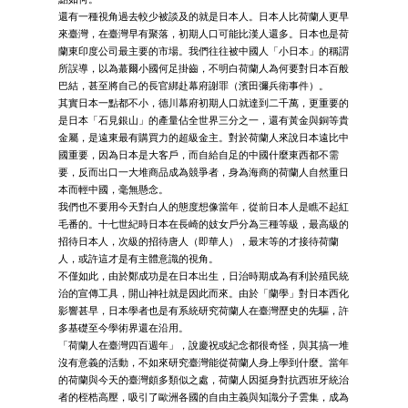
還有一種視角過去較少被談及的就是日本人。日本人比荷蘭人更早
來臺灣，在臺灣早有聚落，初期人口可能比漢人還多。日本也是荷
蘭東印度公司最主要的市場。我們往往被中國人「小日本」的稱謂
所誤導，以為蕞爾小國何足掛齒，不明白荷蘭人為何要對日本百般
巴結，甚至將自己的長官綁赴幕府謝罪（濱田彌兵衛事件）。
其實日本一點都不小，德川幕府初期人口就達到二千萬，更重要的
是日本「石見銀山」的產量佔全世界三分之一，還有黃金與銅等貴
金屬，是遠東最有購買力的超級金主。對於荷蘭人來說日本遠比中
國重要，因為日本是大客戶，而自給自足的中國什麼東西都不需
要，反而出口一大堆商品成為競爭者，身為海商的荷蘭人自然重日
本而輕中國，毫無懸念。
我們也不要用今天對白人的態度想像當年，從前日本人是瞧不起紅
毛番的。十七世紀時日本在長崎的妓女戶分為三種等級，最高級的
招待日本人，次級的招待唐人（即華人），最末等的才接待荷蘭
人，或許這才是有主體意識的視角。
不僅如此，由於鄭成功是在日本出生，日治時期成為有利於殖民統
治的宣傳工具，開山神社就是因此而來。由於「蘭學」對日本西化
影響甚早，日本學者也是有系統研究荷蘭人在臺灣歷史的先驅，許
多基礎至今學術界還在沿用。
「荷蘭人在臺灣四百週年」，說慶祝或紀念都很奇怪，與其搞一堆
沒有意義的活動，不如來研究臺灣能從荷蘭人身上學到什麼。當年
的荷蘭與今天的臺灣頗多類似之處，荷蘭人因挺身對抗西班牙統治
者的桎梏高壓，吸引了歐洲各國的自由主義與知識分子雲集，成為