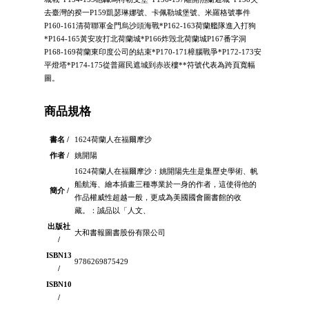
去臺灣的揆一P159凱瑟琳娜號、卡佩勒城堡號、米羅格號事件
P160-161清荷聯軍金門烏沙頭海戰*P162-163荷蘭艦隊進入打狗
*P164-165黃安攻打北荷蘭城*P166炸毁北荷蘭城P167番字洞
P168-169荷蘭東印度公司的結束*P170-171樟腦戰爭*P172-173安
平燈塔*P174-175從普羅民遮城到赤崁樓**符號代表為跨頁寬幅
圖。
商品規格
書名 /
1624荷蘭人在福爾摩沙
作者 /
姚開陽
1624荷蘭人在福爾摩沙：姚開陽先生是集歷史學術、帆
船航海、繪本插畫三種專業於一身的作者，這使得他的
簡介 /
作品權威性超越一般，更成為美國國會圖書館的收
藏。：誠品以「人文、
出版社
大和書報圖書股份有限公司
/
ISBN13
9786269875429
/
ISBN10
/