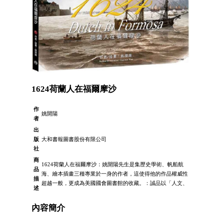
1624荷蘭人在福爾摩沙
作
姚開陽
者
出
版
大和書報圖書股份有限公司
社
商
1624荷蘭人在福爾摩沙：姚開陽先生是集歷史學術、帆船航
品
海、繪本插畫三種專業於一身的作者，這使得他的作品權威性
描
超越一般，更成為美國國會圖書館的收藏。：誠品以「人文、
述
內容簡介