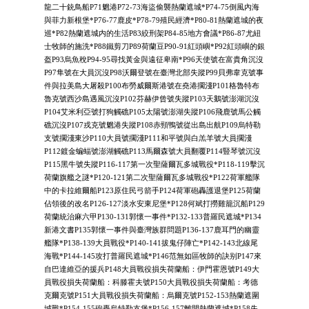
龍二十銃鳥船P71魍港P72-73海盜偷襲熱蘭遮城*P74-75倒風內海
與菲力新根堡*P76-77鹿皮*P78-79殖民經濟*P80-81熱蘭遮城的夜
巡*P82熱蘭遮城内的生活P83絞刑架P84-85地方會議*P86-87尤紐
士牧師的施洗*P88鐵剪刀P89荷蘭豆P90-91紅頭嶼*P92紅頭嶼的銀
盔P93烏魚稅P94-95尋找黃金與遠征卑南*P96天使號在富貴角沉沒
P97隼號在大員沉沒P98沃爾登號在臺灣北部失蹤P99貝弗韋克號事
件與拉美島大屠殺P100布勞威爾斯港號在堯港擱淺P101格魯特布
魯克號西沙島遇風沉沒P102芬赫伊曾號失蹤P103天鵝號澎湖沉沒
P104艾米利亞號打狗觸礁P105太陽號澎湖失蹤P106飛鹿號馬公觸
礁沉沒P107戎克號魍港失蹤P108赤頸鴨號從出島出航P109烏特勒
支號擱淺東沙P110大員號擱淺P111和平號與白羔羊號大員擱淺
P112鍍金蝙蝠號澎湖觸礁P113馬爾森號大員翻覆P114豎琴號沉沒
P115黑牛號失蹤P116-117第一次聖薩爾瓦多城戰役*P118-119擊沉
荷蘭旗艦之謎*P120-121第二次聖薩爾瓦多城戰役*P122荷軍艦隊
中的卡拉維爾船P123原住民弓箭手P124荷軍砲轟護退堡P125荷蘭
佔領後的改名P126-127淡水安東尼堡*P128何斌打撈雞籠沉船P129
荷蘭統治麻六甲P130-131郭懷一事件*P132-133普羅民遮城*P134
新港文書P135郭懷一事件與臺灣族群問題P136-137鹿耳門的幽靈
艦隊*P138-139大員戰役*P140-141拔鬼仔陣亡*P142-143北線尾
海戰*P144-145攻打普羅民遮城*P146范無如區牧師的訣别P147來
自巴達維亞的援兵P148大員戰役損失荷蘭船：伊門霍恩號P149大
員戰役損失荷蘭船：科滕霍夫號P150大員戰役損失荷蘭船：考德
克爾克號P151大員戰役損失荷蘭船：烏爾克號P152-153熱蘭遮圍
城戰*P154-155砲轟烏特勒支堡*P156-157離開熱蘭遮城*P158失