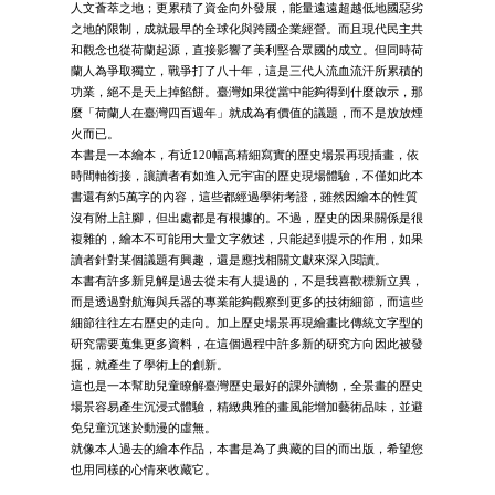
人文薈萃之地；更累積了資金向外發展，能量遠遠超越低地國惡劣
之地的限制，成就最早的全球化與跨國企業經營。而且現代民主共
和觀念也從荷蘭起源，直接影響了美利堅合眾國的成立。但同時荷
蘭人為爭取獨立，戰爭打了八十年，這是三代人流血流汗所累積的
功業，絕不是天上掉餡餅。臺灣如果從當中能夠得到什麼啟示，那
麼「荷蘭人在臺灣四百週年」就成為有價值的議題，而不是放放煙
火而已。
本書是一本繪本，有近120幅高精細寫實的歷史場景再現插畫，依
時間軸銜接，讓讀者有如進入元宇宙的歷史現場體驗，不僅如此本
書還有約5萬字的內容，這些都經過學術考證，雖然因繪本的性質
沒有附上註腳，但出處都是有根據的。不過，歷史的因果關係是很
複雜的，繪本不可能用大量文字敘述，只能起到提示的作用，如果
讀者針對某個議題有興趣，還是應找相關文獻來深入閱讀。
本書有許多新見解是過去從未有人提過的，不是我喜歡標新立異，
而是透過對航海與兵器的專業能夠觀察到更多的技術細節，而這些
細節往往左右歷史的走向。加上歷史場景再現繪畫比傳統文字型的
研究需要蒐集更多資料，在這個過程中許多新的研究方向因此被發
掘，就產生了學術上的創新。
這也是一本幫助兒童瞭解臺灣歷史最好的課外讀物，全景畫的歷史
場景容易產生沉浸式體驗，精緻典雅的畫風能增加藝術品味，並避
免兒童沉迷於動漫的虛無。
就像本人過去的繪本作品，本書是為了典藏的目的而出版，希望您
也用同樣的心情來收藏它。