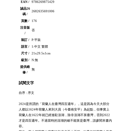
EAN /
9786269875429
誠品26
2682635691006
碼 /
頁數 /
176
注音版
否
/
裝訂 /
P:平裝
語言 /
1:中文 繁體
尺寸 /
21x29.5x1cm
級別 /
N:無
提供維
無
修 /
試閱文字
自序 : 序文
2024是所謂的「荷蘭人在臺灣四百週年」，這是因為今天大部分
人都以1624年荷蘭人來到大員（今臺南安平）為起點，但事實上
荷蘭人在1622年就已經進駐澎湖，除非澎湖不算臺灣，否則2022
才是四百週年。不過當時的澎湖的確不能算是臺灣，請參閱本書內
容。