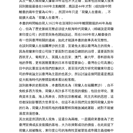
其次一般人稱荷蘭人據臺38年這也不大正確，如果包括荷蘭人後來
回到雞籠最後在1668年主動離開，應該是44年才對（或扣除中間
離臺的兩年空窗為42年）。所謂38年只是「荷蘭人在臺南」，不
能擴大成為「荷蘭人在臺灣」。
本書的時間軸自荷人1622年在澎湖到1668年離開雞籠的46年為核
心，但為了歷史脈絡完整必須從大航海時代荷蘭人（精確說是荷蘭
東印度公司）的背景與角色開始說起。而在1668年荷人離臺後仍
有一些與臺灣有關的遺緒，如此才能讓本書的敘事具有完整性。
在談到荷蘭人在福爾摩沙的主題，宜避免太過以臺灣為主的視角，
因為荷蘭東印度公司除了要面對巴達維亞總部的治理，還要面對與
西班牙人、葡萄牙人、英國人在呂宋、澳門、麻六甲、香料群島等
地的爭戰，更有困難重重的日本市場需要操心，臺灣在公司高層心
目中的比重並沒有我們想像的大，甚至現代西方研究荷蘭東印度公
司的學術論文以臺灣為主題的也甚少。所以討論這個問題還是應該
從大航海時代的整體架構來看比較客觀。
說到敘事的史觀視角，本書既然名為《荷蘭人在福爾摩沙》，自不
免較多西方視角。荷蘭人有許多不可忽視的優點，包括全球化、重
商資本主義、海上馬車伕，與對抗宗教權威、民主共和的思想，這
些都深刻影響西方世界至今。但這不表示我們完全贊同荷蘭人當年
的行為，荷蘭人對殖民地的殘暴壓榨與種族滅絕屠殺，絕對不能被
過度浪漫想像。
其次就是所謂的漢人視角，這還分為兩種。一是國府來臺後為了把
臺灣宣傳成反攻復國的基地，大力吹捧鄭成功的價值，在此前提下
荷蘭人就被醜化，東印度公司的海商性質被塑造成帝國主義侵略中