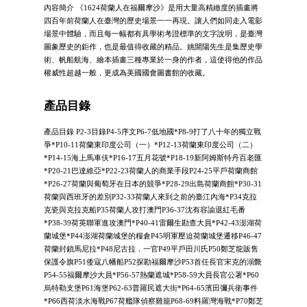
內容簡介 《1624荷蘭人在福爾摩沙》是用大量高精緻度的插畫將
四百年前荷蘭人在臺灣的歷史場景一一再現。讓人們如同走入電影
場景中體驗，而且每一幅都有具學術考證標準的文字說明，是臺灣
圖象歷史的鉅作，也是最值得收藏的精品。姚開陽先生是集歷史學
術、帆船航海、繪本插畫三種專業於一身的作者，這使得他的作品
權威性超越一般，更成為美國國會圖書館的收藏。
產品目錄
產品目錄 P2-3目錄P4-5序文P6-7低地國*P8-9打了八十年的獨立戰
爭*P10-11荷蘭東印度公司（一）*P12-13荷蘭東印度公司（二）
*P14-15海上馬車伕*P16-17五月花號*P18-19新阿姆斯特丹百老匯
*P20-21巴達維亞*P22-23荷蘭人的商業手段P24-25平戶荷蘭商館
*P26-27荷蘭與葡萄牙在日本的競爭*P28-29出島荷蘭商館*P30-31
荷蘭與西班牙的差別P32-33荷蘭人來到之前的臺江內海*P34克拉
克瓷與克拉克船P35荷蘭人攻打澳門P36-37沈有容諭退紅毛番
*P38-39荷英聯軍進攻澳門*P40-41雷爾生勘查大員*P42-43澎湖荷
蘭城堡*P44澎湖荷蘭城堡的糧倉P45明軍壓迫荷蘭城堡遷移P46-47
荷蘭封鎖馬尼拉*P48尼古拉．一官P49平戶田川氏P50鄭芝龍販售
保護令旗P51倭寇八幡船P52探勘福爾摩沙P53首任長官宋克的溺斃
P54-55福爾摩沙大員*P56-57熱蘭遮城*P58-59大員長官公署*P60
烏特勒支堡P61海堡P62-63普羅民遮大街*P64-65濱田彌兵衛事件
*P66西荷淡水海戰P67荷艦隊偵察雞籠P68-69料羅灣海戰*P70鄭芝