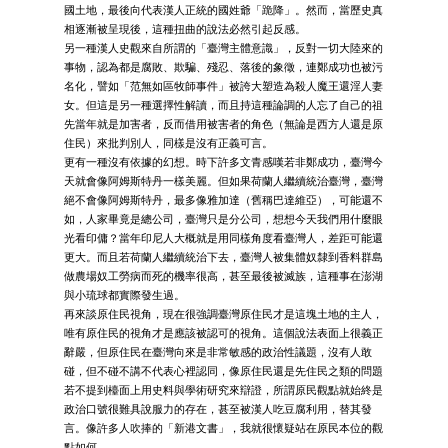
國土地，最後向代表漢人正統的國姓爺「跪降」。然而，當歷史真
相逐漸被呈現後，這種扭曲的說法必然引起反感。
另一種漢人史觀來自所謂的「臺灣主體意識」，反對一切大陸來的
事物，認為都是腐敗、欺騙、殘忍、落後的象徵，連鄭成功也被污
名化，譬如「范無如區牧師事件」被誇大塑造為殺人魔王還淫人妻
女。但這是另一種選擇性解讀，而且持這種論調的人忘了自己的祖
先當年就是加害者，反而借用被害者的角色（無論是西方人還是原
住民）來批判別人，同樣是沒有正義可言。
更有一種沒有依據的幻想。時下許多文青感嘆若非鄭成功，臺灣今
天就會像阿姆斯特丹一樣美麗。但如果荷蘭人繼續統治臺灣，臺灣
絕不會像阿姆斯特丹，最多像雅加達（舊稱巴達維亞），可能還不
如，人家畢竟是總公司，臺灣只是分公司，想想今天我們用什麼眼
光看印傭？當年印尼人大概就是用同樣角度看臺灣人，差距可能還
更大。而且若荷蘭人繼續統治下去，臺灣人被集體奴隸到香料群島
做農場奴工勞病而死的機率很高，甚至最後被滅族，這種事在澎湖
與小琉球都實際發生過。
再來談原住民視角，現在很強調臺灣原住民才是這塊土地的主人，
唯有原住民的視角才是應該被認可的視角。這個說法表面上很義正
辭嚴，但原住民在臺灣向來是非常敏感的政治性議題，沒有人敢
碰，但不碰不講不代表心裡認同，像原住民還是先住民之類的問題
若不提到檯面上用史料與學術研究來辯證，所謂原民觀點就始終是
政治口號很難具說服力的存在，甚至被漢人吃豆腐利用，替其發
言。像許多人吹捧的「新港文書」，我就很懷疑站在原民本位的觀
點如何。