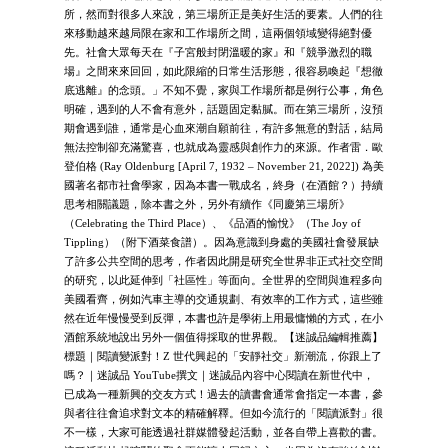
所，然而對很多人來說，第三場所正是美好生活的要素。人們的往
來移動越來越局限在家和工作場所之間，這兩個領域變得絕對優
先。社會大眾每天在『子宮般封閉溫暖的家』和『競爭激烈的職
場』之間來來回回，如此限縮的日常生活形態，很容易喚起『想徹
底逃離』的念頭。」不知不覺，家與工作場所都是例行公事，角色
明確，遇到的人不會有意外，話題固定黏膩。而在第三場所，沒預
期會遇到誰，通常是心血來潮自願前往，有許多無意的對話，結局
無法控制卻充滿驚喜，也就成為靈感與創作力的來源。作者雷．歐
登伯格 (Ray Oldenburg [April 7, 1932 – November 21, 2022]) 為美
國著名都市社會學家，因為本書一戰成名，終身（在酒館？）持續
思考相關議題，除本書之外，另外有續作《同慶第三場所》
（Celebrating the Third Place）、《品酒的愉悅》（The Joy of
Tippling）（附下酒菜食譜）。因為意識到身處的美國社會發展缺
了許多公共空間的思考，作者因此開是研究全世界非正式社交空間
的研究，以此延伸到「社區性」等面向。全世界的空間與進程多向
美國看齊，例如汽車主導的交通規劃、有效率的工作方式，這些雖
然在近年慢慢受到反彈，本書也許是學術上用最慵懶的方式，在小
酒館系統地說出另外一個值得採取的世界觀。【迷誠品編輯推薦】
標題｜閱讀變派對！Z 世代興起的「安靜社交」新潮流，你跟上了
嗎？｜迷誠品 YouTube撰文｜迷誠品內容中心閱讀在新世代中，
已成為一種新興的交友方式！過去的讀書會通常會指定一本書，參
與者往往會追求對文本的精確解釋。但如今流行的「閱讀派對」很
不一樣，大家可能透過社群媒體發起活動，並各自帶上喜歡的書。