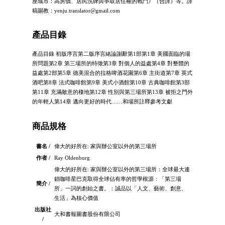
座城市：高房價、居民洗牌與爭取居住權的戰鬥》（合譯）等。譯
稿賜教：
yenju.translator@gmail.com
產品目錄
產品目錄 初版序言第二版序言緒論謝辭第1部第1章 美國面臨的場
所問題第2章 第三場所的特徵第3章 對個人的益處第4章 對整體的
益處第2部第5章 德美混合的拉格啤酒花園第6章 主街道第7章 英式
酒吧第8章 法式咖啡館第9章 美式小酒館第10章 古典咖啡館第3部
第11章 充滿敵意的棲地第12章 性別與第三場所第13章 被拒之門外
的年輕人第14章 邁向更好的時代……和場所註釋參考文獻
商品規格
書名 /
偉大的好所在: 家與辦公室以外的第三場所
作者 /
Ray Oldenburg
偉大的好所在: 家與辦公室以外的第三場所：全球最大連
鎖咖啡星巴克取得全球佔有率的哲學根源：「第三場
簡介 /
所」一詞的創始之書。：誠品以「人文、藝術、創意、
生活」為核心價值
出版社
大和書報圖書股份有限公司
/