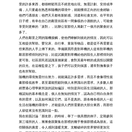
受的許多東西，都很輕鬆而且不經意地出現。無需計劃、安排或準
備，人只要處在熟悉和隨機的環境中，就能獲得正向的社會經驗：
他們巧遇朋友；他們天天都有新鮮感、消遣和社會支持。在平常的
日子裡，有幸在自己的鄰里街區有一間像樣的小酒館的人，可能會
享受到更棒的「派對」，比辦公室那些人籌劃了一個月的聚會好太
多了。
人們在鄰里之間的隨機接觸，使他們瞭解到彼此的情況，因此可以
互相提供幫助。嬰兒床、自行車、童裝等物品，都是從不再需要這
些東西的人手上傳下來的。準備購買昂貴割草機的人從有割草機的
鄰居那裡得到的評估，比從試圖賣割草機給他的陌生人那裡得到的
更可靠。社區居民若認識某個家庭，會對其最年輕的成員投以關愛
的目光。在這種監督之下，孩子們可以受到保護，通常對撫養孩子
也有所幫助。
隨機的環境無需付出努力，就能滿足許多需求，而且不會像理性規
畫那樣低效率，甚至還能照顧到個人未辨識出的需求。大多數人都
經歷過心理學家所說的認知偏誤，特別是與社區生活隔絕的人。那
種認知的基本概念是，個人在無知的情況下，認為自己明白自身所
有的需求，以及如何滿足它們。這不是真的。跟各種各樣的人一起
生活在隨機的環境中，才能提供人們所需要的大部分東西，而那些
人卻從來沒有意識到這一點。
我在前面討論「朋友群」的時候，舉了一個具體的例子。定期參與
第三場所的人，漸漸會跟聚集在那裡的幾乎整個群體成為朋友。這
些關係的廣度，令人感到溫暖充實。支離破碎的世界變得更加完