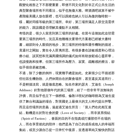
觀變化相形之下不那麼重要，即便不同文化對於非正式公共生活的
典型聚會場所有不同看法，似乎也無傷大雅。啤酒酒吧就算不被中
產階級美國人放在眼裡，也可以跟維也納人引以為傲的咖啡館一
樣，屬於同樣等級的第三場所。幸好，第三場所滿足人群交流需求
的能力，跟該國是否理解其優點不太相關。
奇怪的是，很少人留意到第三場所的好處。在當今這個如此迫切需
要第三場所的時代，況且其他幾種次要替代方案都已經被大書特
書，細節到令人厭煩的地步，第三場所的特徵和運作機制的描述，
竟還付之闕如，實在令人匪夷所思。有很多書在談敏感度和心理治
療小組、談冥想和充滿異國情調的儀式如何有助放鬆或心靈昇華，
也談慢跑和按摩。但第三場所作為壓力、寂寞、疏離感的療法，卻
似乎很容易被忽略。
不過，除了少數的例外，現實幾乎總是如此。史家很少公平描述那
些社區生機勃勃、人們休閒自在的聚會場所，甚至還反其道而行，
不是輕描淡寫，就是徹底忽略。知名作家約瑟夫．艾迪生（Joseph
Addison）針對他那個年代的第三場所，給了一些非常平淡無味的
評價，而且似乎也立下一個榜樣。倫敦18世紀的咖啡館為艾迪生提
供了舞台和議論的場合，對英國史上最偉大的文人時代提出抨擊。
而且這些場所的意義，遠超過艾迪生所言：「當人們在此相互連
結，動機是出於對社會的愛（Love of Society），而非派系情結
（Spirit of Faction），會面的目的不在指責或打擾那些不在場的
人，而在享受彼此的陪伴：他們是為了自己的成長或他人的幸福而
集結，或至少讓自己從一日奔忙中復原，並透過單純又愉快的對話