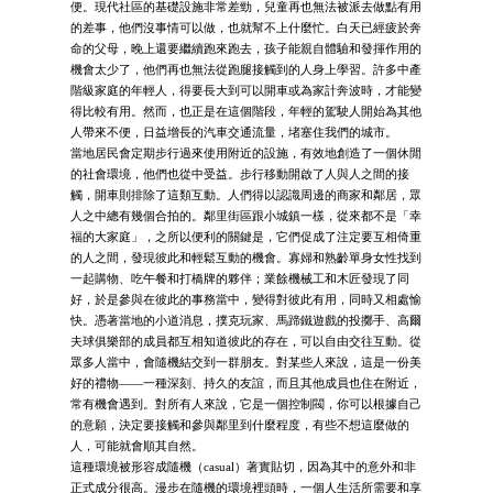
便。現代社區的基礎設施非常差勁，兒童再也無法被派去做點有用
的差事，他們沒事情可以做，也就幫不上什麼忙。白天已經疲於奔
命的父母，晚上還要繼續跑來跑去，孩子能親自體驗和發揮作用的
機會太少了，他們再也無法從跑腿接觸到的人身上學習。許多中產
階級家庭的年輕人，得要長大到可以開車或為家計奔波時，才能變
得比較有用。然而，也正是在這個階段，年輕的駕駛人開始為其他
人帶來不便，日益增長的汽車交通流量，堵塞住我們的城市。
當地居民會定期步行過來使用附近的設施，有效地創造了一個休閒
的社會環境，他們也從中受益。步行移動開啟了人與人之間的接
觸，開車則排除了這類互動。人們得以認識周邊的商家和鄰居，眾
人之中總有幾個合拍的。鄰里街區跟小城鎮一樣，從來都不是「幸
福的大家庭」，之所以便利的關鍵是，它們促成了注定要互相倚重
的人之間，發現彼此和輕鬆互動的機會。寡婦和熟齡單身女性找到
一起購物、吃午餐和打橋牌的夥伴；業餘機械工和木匠發現了同
好，於是參與在彼此的事務當中，變得對彼此有用，同時又相處愉
快。憑著當地的小道消息，撲克玩家、馬蹄鐵遊戲的投擲手、高爾
夫球俱樂部的成員都互相知道彼此的存在，可以自由交往互動。從
眾多人當中，會隨機結交到一群朋友。對某些人來說，這是一份美
好的禮物——一種深刻、持久的友誼，而且其他成員也住在附近，
常有機會遇到。對所有人來說，它是一個控制閥，你可以根據自己
的意願，決定要接觸和參與鄰里到什麼程度，有些不想這麼做的
人，可能就會順其自然。
這種環境被形容成隨機（casual）著實貼切，因為其中的意外和非
正式成分很高。漫步在隨機的環境裡頭時，一個人生活所需要和享