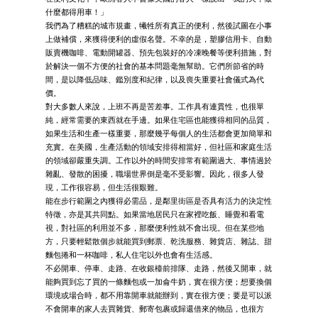
什麼都得用車！」
我們為了糟糕的城市規畫，犧牲所有真正的便利，然後試圖在小事
上做補償，來獲得便利的虛假名聲。不幸的是，塑膠信用卡、自動
販賣機咖啡、電動開罐器、預先包裝好的冷凍晚餐等便利措施，對
於解決一個不方便的社會的基本問題毫無幫助。它們所節省的時
間，是以降低品味、鑑別度和紀律，以及喪失重要社會儀式為代
價。
對大多數人來說，上班不再是苦差事。工作具有連貫性，也很單
純，經常需要的東西就在手邊。如果住宅區也能獲得相同的品質，
如果生活和生產一樣重要，那麼幾乎每個人的生活都會更加簡單和
充實。在美國，生產活動的領域安排得相當好，但社區和家庭生活
的領域卻嚴重失調。工作以外的時間安排常有範圍過大、事情過於
雜亂、發散的困擾，職場世界倒是毫不受影響。因此，很多人發
現，工作很容易，但生活很艱難。
能在步行範圍之內獲得必需品，是鄰里街區是否具有活力的決定性
特徵，亦是其共同點。如果當地居民只在家裡吃飯、睡覺和看電
視，對社區的利用並不多，那麼便利性就不會出現。但在某些地
方，只要輕鬆散個步就能買到郵票、乾洗服務、雜貨店、雜誌、甜
麵包捲和一杯咖啡，私人住宅以外也會有生活感。
不必開車、停車、走路、在收銀檯前排隊、走路，然後又開車，就
能夠買到忘了買的一條麵包或一加侖牛奶，實在很方便；想要換個
環境或場合時，都不用靠開車就能辦到，實在很方便；要是可以派
不會開車的家人去買雜貨、郵寄包裹或歸還借來的物品，也很方