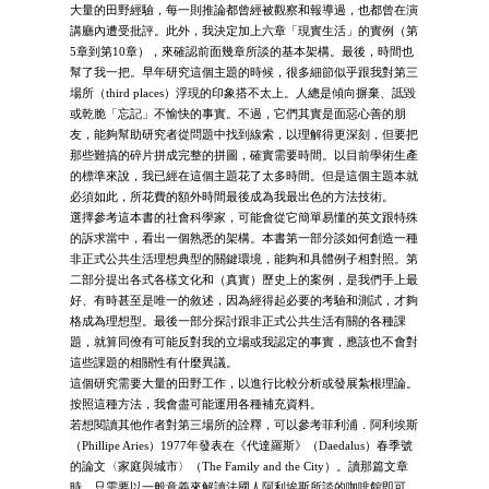
大量的田野經驗，每一則推論都曾經被觀察和報導過，也都曾在演
講廳內遭受批評。此外，我決定加上六章「現實生活」的實例（第
5章到第10章），來確認前面幾章所談的基本架構。最後，時間也
幫了我一把。早年研究這個主題的時候，很多細節似乎跟我對第三
場所（third places）浮現的印象搭不太上。人總是傾向摒棄、詆毀
或乾脆「忘記」不愉快的事實。不過，它們其實是面惡心善的朋
友，能夠幫助研究者從問題中找到線索，以理解得更深刻，但要把
那些難搞的碎片拼成完整的拼圖，確實需要時間。以目前學術生產
的標準來說，我已經在這個主題花了太多時間。但是這個主題本就
必須如此，所花費的額外時間最後成為我最出色的方法技術。
選擇參考這本書的社會科學家，可能會從它簡單易懂的英文跟特殊
的訴求當中，看出一個熟悉的架構。本書第一部分談如何創造一種
非正式公共生活理想典型的關鍵環境，能夠和具體例子相對照。第
二部分提出各式各樣文化和（真實）歷史上的案例，是我們手上最
好、有時甚至是唯一的敘述，因為經得起必要的考驗和測試，才夠
格成為理想型。最後一部分探討跟非正式公共生活有關的各種課
題，就算同僚有可能反對我的立場或我認定的事實，應該也不會對
這些課題的相關性有什麼異議。
這個研究需要大量的田野工作，以進行比較分析或發展紮根理論。
按照這種方法，我會盡可能運用各種補充資料。
若想閱讀其他作者對第三場所的詮釋，可以參考菲利浦．阿利埃斯
（Phillipe Aries）1977年發表在《代達羅斯》（Daedalus）春季號
的論文〈家庭與城市〉（The Family and the City）。讀那篇文章
時，只需要以一般意義來解讀法國人阿利埃斯所談的咖啡館即可。