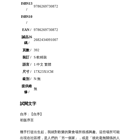
ISBN13
9786269730872
/
ISBN10
/
EAN /
9786269730872
誠品26
2682434091007
碼 /
頁數 /
392
裝訂 /
S:軟精裝
語言 /
1:中文 繁體
尺寸 /
17X23X1CM
級別 /
N:無
提供維
無
修 /
試閱文字
自序 : 【自序】
初版序言
幾乎打從出生起，我就對歡樂的聚會場所很感興趣。這些場所可能
出現在社區裡，是人們的「另一個家」，或是「彼此毫無關係的人