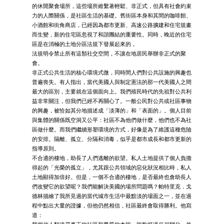
的休閒聚會場所，這些場所維繫著輕鬆、非正式，但具有社會約束
力的人際關係，是社區生活的基礎。舊街區本身和其間的咖啡館、
小酒館和街角商店，已經因為都市更新、高速公路擴建和住宅規畫
而生變，新的住宅區忽視了和諧團結的重要性。同時，晚近的住宅
區是在消極的土地分區法規下發展起來的，
法規明令禁止所有這類社交空間，不讓在地居民舉辦非正式的聚
會。
非正式公共生活的核心環境式微，同時間人們對公共設施的興趣也
普遍喪失。有人指出，當代美國人與制定憲法的那一代美國人之間
最大的區別，主要就在這個面向上。我們殖民時代的先祖對公共利
益非常關注，但我們已經不再關心了。一般公民對公共或社區事物
的興趣，被恰如其分地描述成「淡薄的」和「表面的」。個人目前
與集體的關係既空洞又公平：社區不為他們做什麼，他們也不為社
區做什麼。而我們繼續形塑環境的方式，好像是為了維護這種危險
的安排。隔離、孤立、分隔和消毒，似乎是都市成長和都市更新的
指導原則。
不合適的棲地，助長了人們逃離的欲望。私人土地提供了個人負擔
得起的「光榮的孤立」，尤其跟公共領域的惡化狀況相比時，私人
土地顯得加倍好。但是，一個不合適的棲地，是否最終也會助長人
們改變它的欲望呢？我們能解決美國的場所問題嗎？帕特里克．戈
德林描繪了我所見過的當代城市生活中最黯淡的場面之一，並在過
程中點出大量的證據，但他仍然相信，社區最終會取得勝利。他寫
道：