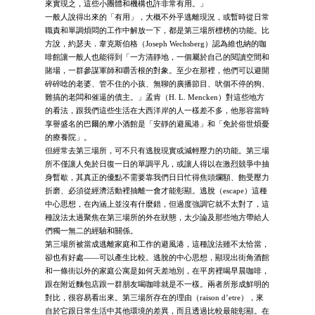
來實現之，這些小團體和機構也許非常有用。」
一般人說得出來的「有用」，大概不外乎逃離現況，或暫時從日常
職責和單調煩悶的工作中解放一下，都是第三場所標榜的功能。比
方說，約瑟夫．韋克斯伯格（Joseph Wechsberg）認為維也納的咖
啡館讓一般人也能得到「一方清靜地，一個屬於自己的閱讀空間和
賭場，一群參謀軍師和嚼舌根的對象。至少在那裡，他們可以避開
碎碎唸的老婆、管不住的小孩、無聊的廣播節目、吠個不停的狗、
難搞的老闆和催逼的債主。」孟肯（H. L. Mencken）對這些地方
的看法，跟我們這些生活在大西洋岸的人一樣差不多，他形容當時
享譽盛名的巴爾的摩小酒館是「安靜的避風港」和「免於俗世煩憂
的療養院」。
但經常去第三場所，可不只有逃脫現實或減輕壓力的功能。第三場
所不僅讓人免於日復一日的單調平凡，或讓人得以在激烈競爭中抽
身暫歇，其真正的優點不需要靠我們日日忙得焦頭爛額、飽受壓力
折磨、必須從經濟活動裡抽離一會才能彰顯。逃脫（escape）這種
中心思想，在內涵上並沒有什麼錯，但過度強調它就不太對了，這
種說法太過聚焦在第三場所的外在狀態，太少論及那些地方帶給人
們獨一無二的經驗和關係。
第三場所被當成逃離家庭和工作的避風港，這種說法雖不太恰當，
卻也有好處——可以產生比較。逃脫的中心思想，顯現出街角酒館
和一條街以外的家庭公寓是如何天差地別，在平房裡喝早晨咖啡，
跟在附近麵包店跟一群朋友喝咖啡就是不一樣。兩者所形成鮮明的
對比，很容易看出來。第三場所存在的理由（raison d’etre），來
自於它跟日常生活中其他環境的差異，而且透過比較最能彰顯。在