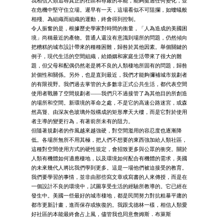
我相信人類追尋真正的社區和尊嚴的本能，能夠挺過任何變化，並
在危機中堅守住立場。遲早有一天，這場看似不可阻攔，如螻蟻般
相殘、為組織而組織的運動，終會得到控制。
令人振奮的是，根據歷史學家對時間的衡量，「人為造成的美國困
境」尚稱最近的產物。普通人還沒有意識到場所的問題，仍然傾向
把糟糕的城市設計帶來的種種困難，歸咎於其他因素。舉個關鍵的
例子，現代生活的空間組織，給婚姻和家庭生活帶來了很大的難
題，但父母和配偶仍然老是將不良的人類棲地所固有的問題，歸咎
於個性和關係。另外，也是直到最近，我們才能夠彌補城市規劃者
的有限視野。我們過去掌管的大多數非正式公共生活，都代表空間
使用者戰勝了空間規劃者——我們只不過接管了為其他目的所創造
的場所和空間。新環境的革命之處，不是它的高速公路迷宮，或森
然高聳、由深灰色玻璃外殼構成的矩形摩天大樓，而是它對於使用
者主導的變更行為，有著前所未有的阻力。
但隨著規劃者的作風越來越強硬，對空間濫用的容忍度也逐漸降
低。各場所無所不用其極，把人們不想要的東西強加給人類社區，
這種對空間使用方式的硬性規定，會招致更多與公眾的衝突。關於
人類有機體如何適應棲地，以及環境如何配合有機體的需求，美國
的未來幾代人將比我們學到更多。這是一場他們被迫接受的教育。
我們要學習的事情，並非由那些寫文章或寫書的人來傳授，而是在
一個設計不良的環境中，試圖享受生活的經驗所教導的。它已經在
發生中。美國一些最好的城市棲地，都是民間努力對抗粗暴平庸的
都市更新計畫，進而保存或恢復的。我跟戈德林一樣，相信人類愛
好社區的本能最終會占上風，儘管我也同意詹姆斯．布萊斯