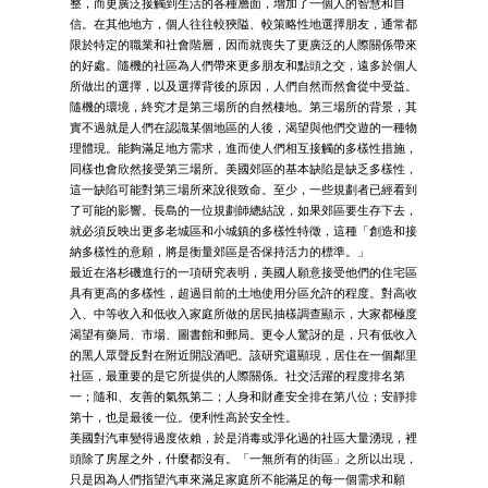
整，而更廣泛接觸到生活的各種層面，增加了一個人的智慧和自
信。在其他地方，個人往往較狹隘、較策略性地選擇朋友，通常都
限於特定的職業和社會階層，因而就喪失了更廣泛的人際關係帶來
的好處。隨機的社區為人們帶來更多朋友和點頭之交，遠多於個人
所做出的選擇，以及選擇背後的原因，人們自然而然會從中受益。
隨機的環境，終究才是第三場所的自然棲地。第三場所的背景，其
實不過就是人們在認識某個地區的人後，渴望與他們交遊的一種物
理體現。能夠滿足地方需求，進而使人們相互接觸的多樣性措施，
同樣也會欣然接受第三場所。美國郊區的基本缺陷是缺乏多樣性，
這一缺陷可能對第三場所來說很致命。至少，一些規劃者已經看到
了可能的影響。長島的一位規劃師總結說，如果郊區要生存下去，
就必須反映出更多老城區和小城鎮的多樣性特徵，這種「創造和接
納多樣性的意願，將是衡量郊區是否保持活力的標準。」
最近在洛杉磯進行的一項研究表明，美國人願意接受他們的住宅區
具有更高的多樣性，超過目前的土地使用分區允許的程度。對高收
入、中等收入和低收入家庭所做的居民抽樣調查顯示，大家都極度
渴望有藥局、市場、圖書館和郵局。更令人驚訝的是，只有低收入
的黑人眾聲反對在附近開設酒吧。該研究還顯現，居住在一個鄰里
社區，最重要的是它所提供的人際關係。社交活躍的程度排名第
一；隨和、友善的氣氛第二；人身和財產安全排在第八位；安靜排
第十，也是最後一位。便利性高於安全性。
美國對汽車變得過度依賴，於是消毒或淨化過的社區大量湧現，裡
頭除了房屋之外，什麼都沒有。「一無所有的街區」之所以出現，
只是因為人們指望汽車來滿足家庭所不能滿足的每一個需求和願