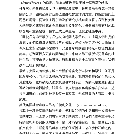
（James Bryce）的觀點，認為城市政府是美國一個顯著的失敗。
許多教訓將會被吸取，也正在被吸取當中，最後會漸漸養成一群知
情的公眾，願意起身對抗那些擾亂社會生活的力量。我要討論的主
題已近尾聲，從這個主題所涉及的研究領域角度來看，我預料美國
人的觀點和態度終究會在三種層面發生變化，每個層面都有利於繼
續發展和重新發現一種非正式公共生活，也就是社區本身。
「即使我有第三場所，我也沒有時間去享受它。」這是人們常見的
反應，他們欣賞參與第三場所的優點，但傾向認定這些令人愉快且
帶來社交安定感的小型機構，只適合單純的往日時光和緩慢的生活
節奏。想到要投入更多時間和精力，來建立第三場所或更普遍的社
區生活，可能會把人給嚇跑。時間和精力是非常寶貴的事物，我們
多半已經所剩無幾。
最終，美國人將瞭解，城市生活的節奏之所以快速和緊張，並不是
因為現代化，而是因為糟糕的都市規畫。我們這個時代的生活如此
荒腔走板，竟然鼓勵人們放棄最基本的承諾，為的只是要應付生活
導致的種種複雜情境。試圖將一個人散落在各處的存在拼湊在一起
是很困難的，即使對於那些沒什麼家累、形單影隻的人來說，也是
如此。
當代美國社會宣稱自己為「便利文化」（convenience culture），
是其中一種最荒唐的錯誤形象。便利是我們的生活和廣告媒體裡一
貫的主題，只因為人們對它有迫切的需求。但我們也唯有靠著把瑣
碎的便利與必要的便利混為一談，才能騙騙自己。在一個真正方便
的文化中，生活必需品就在人們的住所附近，都在步行距離之內。
在便利文化中，歐洲客人不會像美國的客人一樣說出「我的天，做