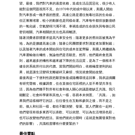
望。最後，我們對汽車的過度依賴，造成生活品質惡化，很少有人
能對這個問題視而不見。自1970年代初或中期以來，美國人開始
對汽車形成一種矛盾的態度。高速公路是通往無毒社區的生命線，
但正漸漸堵塞，較小的動脈也是同樣命運。汽車每年都排放數億磅
的一氧化碳，空氣變得污濁不堪。車禍造成的生命損失與每個公民
密切相關。汽車相關的支出也高得離譜。
隨著消費者群體要求提高汽車安全性；隨著更多的舊街區被夷為平
地，為的是擴建高速公路；隨著公民團體要求對酒駕者加重制裁；
以及隨著汽車的成本開始與住宅的成本並駕齊驅，美國人將繼續為
汽車運輸做出犧牲，無論他們是否願意。然而，他們最終會意識
到，越來越多的犧牲和越來越下降的生活品質，是為了一個根本不
健全的系統所付出的代價。當我們開始明白，依賴極度便利的結
果，就是讓生活變得支離破碎又麻煩，情況就會開始改變。
最後再提一下便利性跟把鄰里恢復成隨機環境這回事，我承認偶爾
有研究聲稱，根據調查，住在某個住宅區裡的人並不希望共享生
活，因為他們幾乎對所有社會和個人關心的議題都缺乏共識。我只
能斷定，社會科學家和其他人一樣，容易本末倒置。「共識」，如
果我們這樣稱呼它的話，往往發生在互動和參與之後，而不是之
前。個人和社區一樣，都在不斷演變、發展。當人們聚在一起時，
他們發現有很多東西可以喜歡、可以依戀、可以為生活增添色彩，
也可以改變他們的想法。當他們彼此分開時（這就是無菌發展對他
們的影響），共識程度哪有什麼要緊的？
最佳賣點