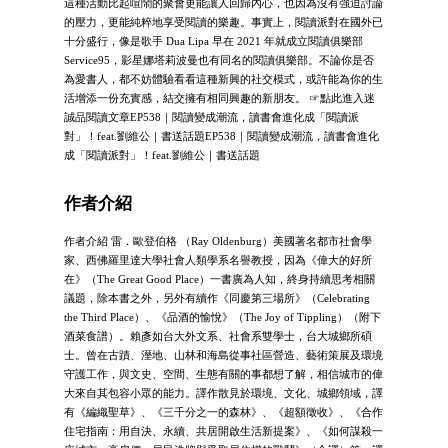
這種活動比起喧鬧的聚會更能讓人回歸內心，也因為沒有強迫討論
的壓力，更能純粹地享受閱讀的樂趣。事實上，閱讀派對在國外已
十分盛行，像是歌手 Dua Lipa 早在 2021 年就成立閱讀俱樂部
Service95，影星娜塔莉波曼也有同名的閱讀俱樂部。不論你是否
為愛書人，都不妨體驗看看這種新興的社交模式，或許能為你的生
活增添一份充實感，結交擁有相同興趣的新朋友。 ☞點此進入迷
誠品閱讀文章EP538｜閱讀變成潮流，讀書會進化成「閱讀派
對」！feat.劉維公｜書送話題EP538｜閱讀變成潮流，讀書會進化
成「閱讀派對」！feat.劉維公｜書送話題
作者介紹
作者介紹 雷．歐登伯格 （Ray Oldenburg）美國著名都市社會學
家、西佛羅里達大學社會人類學系名譽教授，因為《偉大的好所
在》（The Great Good Place）一書廣為人知，終身持續思考相關
議題，除本書之外，另外有續作《同慶第三場所》（Celebrating
the Third Place）、《品酒的愉悅》（The Joy of Tippling）（附下
酒菜食譜）。賴彥如台大外文系、社會系雙學士，台大城鄉所碩
士。曾在古蹟、溼地、山林和海島從事社區營造、藝術策展及環境
守護工作，與文史、空間、生態有關的事都想了解，相信城市的偉
大來自其包容小眾的能力。譯作散見於環境、文化、城鄉領域，譯
有《編織聖草》、《三千分之一的森林》、《超額徵收》、《合作
住宅指南：用自決、永續、共居開啟生活新提案》、《如何謀殺一