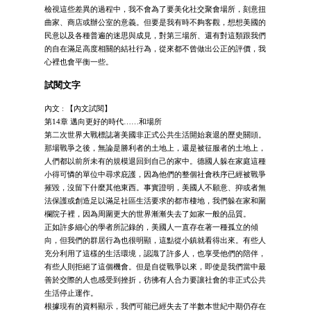
檢視這些差異的過程中，我不會為了要美化社交聚會場所，刻意扭
曲家、商店或辦公室的意義。但要是我有時不夠客觀，想想美國的
民意以及各種普遍的迷思與成見，對第三場所、還有對這類跟我們
的自在滿足高度相關的結社行為，從來都不曾做出公正的評價，我
心裡也會平衡一些。
試閱文字
內文 : 【內文試閱】
第14章 邁向更好的時代……和場所
第二次世界大戰標誌著美國非正式公共生活開始衰退的歷史關頭。
那場戰爭之後，無論是勝利者的土地上，還是被征服者的土地上，
人們都以前所未有的規模退回到自己的家中。德國人躲在家庭這種
小得可憐的單位中尋求庇護，因為他們的整個社會秩序已經被戰爭
摧毀，沒留下什麼其他東西。事實證明，美國人不願意、抑或者無
法保護或創造足以滿足社區生活要求的都市棲地，我們躲在家和圍
欄院子裡，因為周圍更大的世界漸漸失去了如家一般的品質。
正如許多細心的學者所記錄的，美國人一直存在著一種孤立的傾
向，但我們的群居行為也很明顯，這點從小鎮就看得出來。有些人
充分利用了這樣的生活環境，認識了許多人，也享受他們的陪伴，
有些人則拒絕了這個機會。但是自從戰爭以來，即使是我們當中最
善於交際的人也感受到挫折，彷彿有人合力要讓社會的非正式公共
生活停止運作。
根據現有的資料顯示，我們可能已經失去了半數本世紀中期仍存在