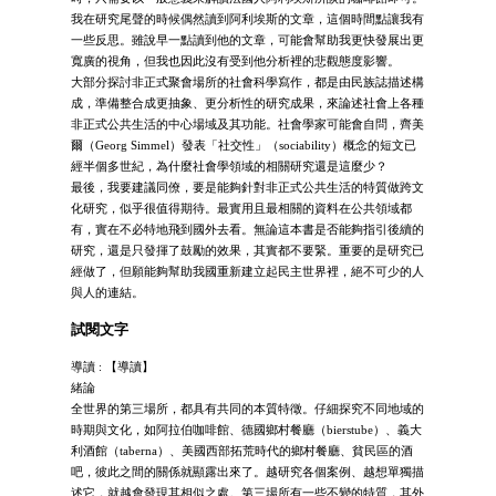
我在研究尾聲的時候偶然讀到阿利埃斯的文章，這個時間點讓我有
一些反思。雖說早一點讀到他的文章，可能會幫助我更快發展出更
寬廣的視角，但我也因此沒有受到他分析裡的悲觀態度影響。
大部分探討非正式聚會場所的社會科學寫作，都是由民族誌描述構
成，準備整合成更抽象、更分析性的研究成果，來論述社會上各種
非正式公共生活的中心場域及其功能。社會學家可能會自問，齊美
爾（Georg Simmel）發表「社交性」（sociability）概念的短文已
經半個多世紀，為什麼社會學領域的相關研究還是這麼少？
最後，我要建議同僚，要是能夠針對非正式公共生活的特質做跨文
化研究，似乎很值得期待。最實用且最相關的資料在公共領域都
有，實在不必特地飛到國外去看。無論這本書是否能夠指引後續的
研究，還是只發揮了鼓勵的效果，其實都不要緊。重要的是研究已
經做了，但願能夠幫助我國重新建立起民主世界裡，絕不可少的人
與人的連結。
試閱文字
導讀 : 【導讀】
緒論
全世界的第三場所，都具有共同的本質特徵。仔細探究不同地域的
時期與文化，如阿拉伯咖啡館、德國鄉村餐廳（bierstube）、義大
利酒館（taberna）、美國西部拓荒時代的鄉村餐廳、貧民區的酒
吧，彼此之間的關係就顯露出來了。越研究各個案例、越想單獨描
述它，就越會發現其相似之處。第三場所有一些不變的特質，其外