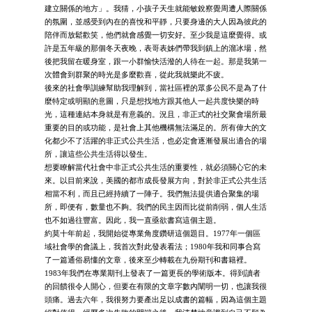
建立關係的地方」。我猜，小孩子天生就能敏銳察覺周遭人際關係
的氛圍，並感受到內在的喜悅和平靜，只要身邊的大人因為彼此的
陪伴而放鬆歡笑，他們就會感覺一切安好。至少我是這麼覺得。或
許是五年級的那個冬天夜晚，表哥表姊們帶我到鎮上的溜冰場，然
後把我留在暖身室，跟一小群愉快活潑的人待在一起。那是我第一
次體會到群聚的時光是多麼歡喜，從此我就樂此不疲。
後來的社會學訓練幫助我理解到，當社區裡的眾多公民不是為了什
麼特定或明顯的意圖，只是想找地方跟其他人一起共度快樂的時
光，這種連結本身就是有意義的。況且，非正式的社交聚會場所最
重要的目的或功能，是社會上其他機構無法滿足的。所有偉大的文
化都少不了活躍的非正式公共生活，也必定會逐漸發展出適合的場
所，讓這些公共生活得以發生。
想要瞭解當代社會中非正式公共生活的重要性，就必須關心它的未
來。以目前來說，美國的都市成長發展方向，對於非正式公共生活
相當不利，而且已經持續了一陣子。我們無法提供適合聚集的場
所，即便有，數量也不夠。我們的民主因而比從前削弱，個人生活
也不如過往豐富。因此，我一直亟欲書寫這個主題。
約莫十年前起，我開始從專業角度鑽研這個題目。1977年一個區
域社會學的會議上，我首次對此發表看法；1980年我和同事合寫
了一篇通俗易懂的文章，後來至少轉載在九份期刊和書籍裡。
1983年我們在專業期刊上發表了一篇更長的學術版本。得到讀者
的回饋很令人開心，但要在有限的文章字數內闡明一切，也讓我很
頭痛。過去六年，我很努力要產出足以成書的篇幅，因為這個主題