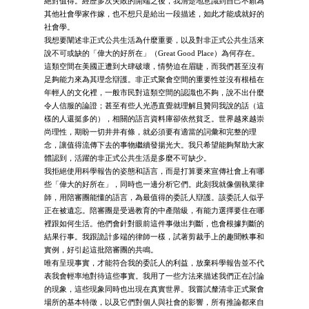
絕對值得。經歷多次失敗的開端之後，我清楚地意識到自己不願為
其他社會學家作嫁，也不想只是給出一段描述，如此才能成就好的
社會學。
我想要闡述非正式公共生活為什麼重要，以及對非正式公共生活來
說不可或缺的「偉大的好所在」（Great Good Place）為何存在。
這類空間在美國正遭到大肆破壞，情勢迫在眉睫，而我們甚至沒有
足夠能力來為其理念辯護。非正式聚會空間的重要性並沒有根植在
年輕人的文化裡，一般市民對這類空間的認識也不夠，說不出什麼
令人信服的論證；甚至有些人光憑直覺就理解且贊同我說的話（這
樣的人還挺多的），相關的語言資料庫卻依然貧乏。世界越來越崇
尚理性，期盼一切井井有條，就必須要有適當的詞彙和完整的理
念，讓值得流傳下去的事物繼續發揚光大。我只希望能夠幫助大家
體認到，活躍的非正式公共生活是多麼不可缺少。
我拒絕使用科學報告的姿態和語言，而是打算要來宣傳社會上有哪
些「偉大的好所在」，同時也一邊分析它們。此刻我就像個執業律
師，用陪審團能懂的語言，為最值得的委託人辯護。該委託人似乎
正在被遺忘。陪審團是受過教育的中產階級，有能力選擇要住在哪
裡跟如何生活。他們會針對眼前這件事做出判斷，也會根據判斷的
結果行事。我跟詭計多端的律師一樣，試著剪裁手上的趣聞軼事和
實例，好引起這批陪審團的共鳴。
唯有呈現事實，才能符合我的委託人的利益，放棄科學報告並不代
表我會輕率地對待這些事實。我用了一些方法來描述我們正在討論
的現象，這些現象同時也出現在真實世界。我嘗試釐清非正式聚會
場所的基本特徵，以及它們對個人與社會的影響，所有推論都來自