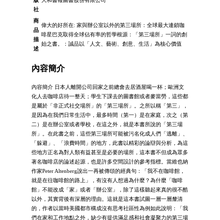
版
大和書報圖書股份有限公司
社
商
偉大的好所在: 家與辦公室以外的第三場所：全球最大連鎖咖
品
啡星巴克取得全球佔有率的哲學根源：「第三場所」一詞的創
描
始之書。：誠品以「人文、藝術、創意、生活」為核心價值
述
內容簡介
內容簡介 日本人離開公司回家之前總會去居酒屋喝一杯；歐洲文
化人去咖啡店待一整天；學生下課去的圖書館或者麥當勞，這些都
是屬於「非正式社交場所」的「第三場所」。之所以稱「第三」，
是因為在我們日常生活中，最多時間（第一）是在家庭，次之（第
二）是在辦公室或者學校，在這之外，就是本書所說的「第三場
所」。在此書之前，這些第三場所可能被污名化成人們「逃離」、
「躲避」、「浪費時間」的地方，此書以精彩的論辯與分析，為這
些地方正名為對人類有益甚至是必要的場所，這本書不但成為眾多
著名咖啡店的論述起源，也是許多空間設計的參考指標。當維也納
作家Peter Altenberg說出一再被傳頌的經典句：「我不在咖啡館，
就是在往咖啡館的路上」，有沒有人想過為什麼？為什麼「咖啡
館」不能改成「家」或者「辦公室」，除了這樣聽起來真的很不酷
以外，其實背後有深層的理由。這就是這本書試圖一層一層釐清
的，作者以當時美國都市構成沒有思考社區性為例如此說明：「我
們在家和工作地點之外，缺少有提供滿足感和社會凝聚力的第三場