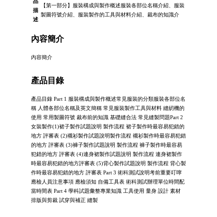
品
【第一部分】服裝構成與製作概述服裝各部位名稱介紹、服裝
描
製圖符號介紹、服裝製作的工具與材料介紹、裁布的知識介
述
內容簡介
內容簡介
產品目錄
產品目錄 Part 1 服裝構成與製作概述常見服裝的分類服裝各部位名
稱 人體各部位名稱及英文簡稱 常見服裝製作工具與材料 縫紉機的
使用 常用製圖符號 裁布前的知識 基礎縫合法 常見縫製問題Part 2
女裝製作(1)裙子製作試題說明 製作流程 裙子製作時最容易犯錯的
地方 評審表 (2)襯衫製作試題說明製作流程 襯衫製作時最容易犯錯
的地方 評審表 (3)褲子製作試題說明 製作流程 褲子製作時最容易
犯錯的地方 評審表 (4)連身裙製作試題說明 製作流程 連身裙製作
時最容易犯錯的地方評審表 (5)背心製作試題說明 製作流程 背心製
作時最容易犯錯的地方 評審表 Part 3 術科測試說明考前重要叮嚀
應檢人員注意事項 應檢須知 自備工具表 術科測試辦理單位時間配
當時間表 Part 4 學科試題彙整專業知識 工具使用 量身 設計 素材
排版與剪裁 試穿與補正 縫製