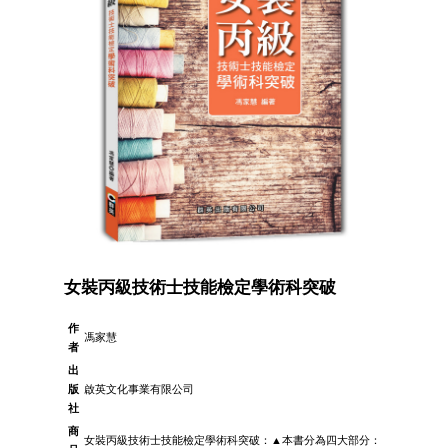
女裝丙級技術士技能檢定學術科突破
作
馮家慧
者
出
版
啟英文化事業有限公司
社
商
女裝丙級技術士技能檢定學術科突破：▲本書分為四大部分：