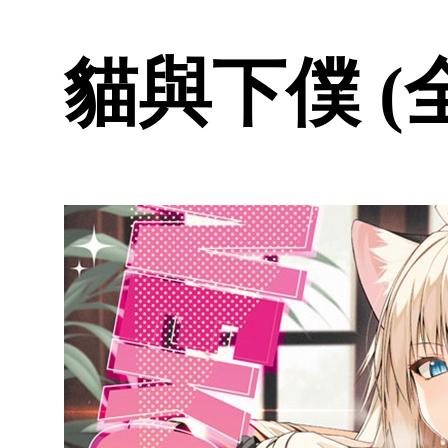
貓與下僕 (全