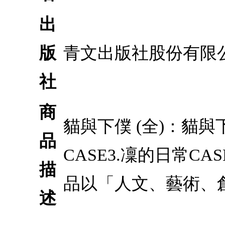
出
版
青文出版社股份有限
社
商
貓與下僕 (全)：貓與
品
CASE3.凜的日常C
描
品以「人文、藝術、
述