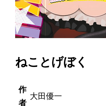
ねことげぼく
作
大田優一
者