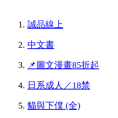
誠品線上
中文書
📌圖文漫畫85折起
日系成人／18禁
貓與下僕 (全)