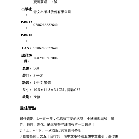
寶可夢喔！：誠
出版社
青文出版社股份有限公司
/
ISBN13
9786263832640
/
ISBN10
/
EAN /
9786263832640
誠品26
2682905367006
碼 /
頁數 /
560
裝訂 /
P:平裝
語言 /
1:中文 繁體
尺寸 /
10.5 x 14.8 x 3.1CM，開數G32
級別 /
N:無
最佳賣點
最佳賣點 : 1.一頁一隻，包括寶可夢的名稱、全國圖鑑編號、屬
性、特性、進化、解說等等詳細情報皆一目瞭然！
2.「上」+「下」一次收服898隻寶可夢吧！
3.原書是照日文五十音排列，而中文版特別追加中文索引，讓你更