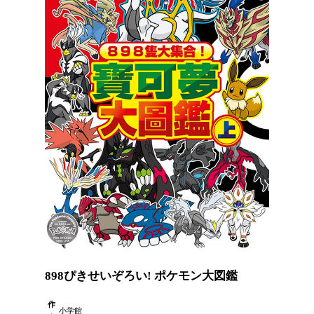
898ぴきせいぞろい! ポケモン大図鑑
作
小学館