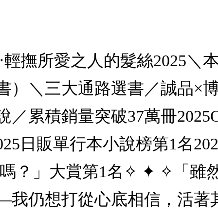
né．₊˚⋅輕撫所愛之人的髮絲20
書）＼三大通路選書／誠品×博
累積銷量突破37萬冊2025O
2025日販單行本小說榜第1名2
過了嗎？」大賞第1名✧ ✦ ✧「
—我仍想打從心底相信，活著