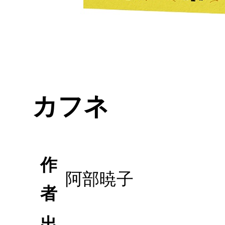
カフネ
作
阿部暁子
者
出