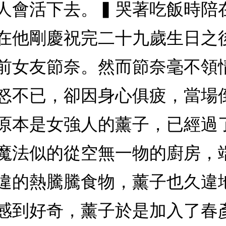
飯的人會活下去。▍哭著吃飯時
在他剛慶祝完二十九歲生日之
前女友節奈。然而節奈毫不領
怒不已，卻因身心俱疲，當場
原本是女強人的薰子，已經過
魔法似的從空無一物的廚房，
違的熱騰騰食物，薰子也久違
感到好奇，薰子於是加入了春