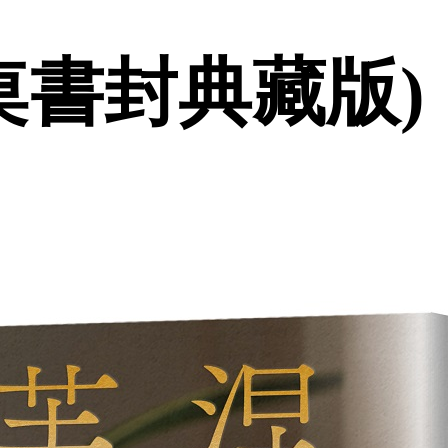
桌書封典藏版) 