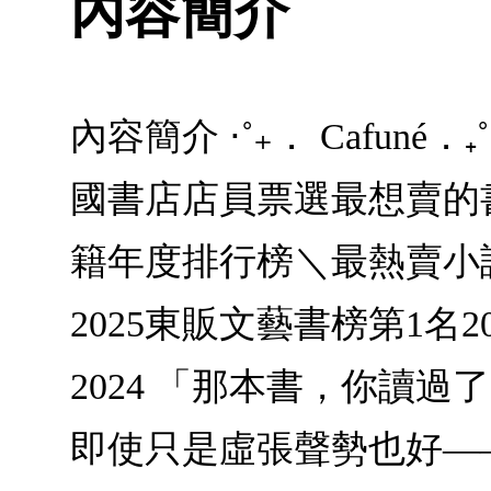
內容簡介
內容簡介 ⋅˚₊． Cafu
國書店店員票選最想賣的
籍年度排行榜＼最熱賣小說／
2025東販文藝書榜第1名
2024 「那本書，你讀
即使只是虛張聲勢也好—