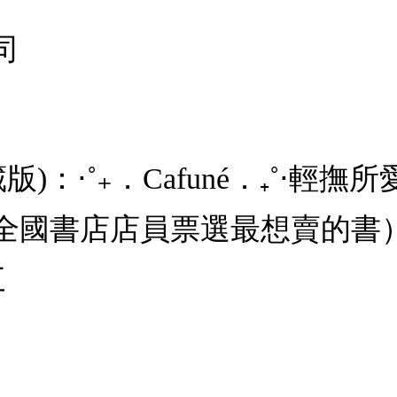
司
)：⋅˚₊．Cafuné．₊˚⋅輕撫
全國書店店員票選最想賣的書
三