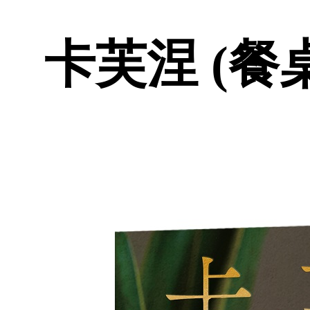
卡芙涅 (餐