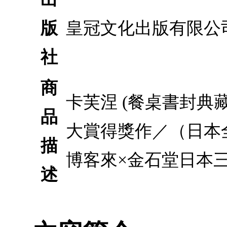
版
皇冠文化出版有限公
社
商
卡芙涅 (餐桌書封典藏版
品
大賞得獎作／（日本
描
博客來×金石堂日本
述