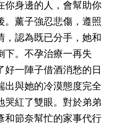
陪在你身邊的人，會幫助你
後。薰子強忍悲傷，遵照
情，認為既已分手，她和
倒下。不孕治療一再失
了好一陣子借酒消愁的日
端出與她的冷漠態度完全
地哭紅了雙眼。對於弟弟
彥和節奈幫忙的家事代行