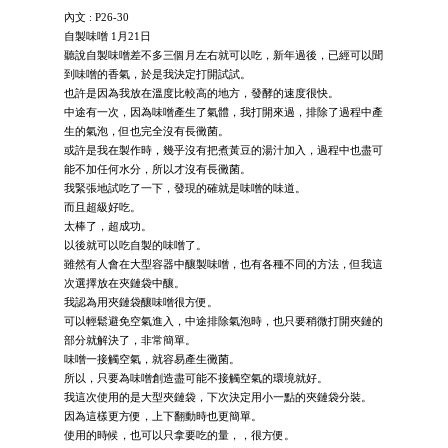
內文 : P26-30
自製味噌 1月21日
聽說自製味噌差不多三個月左右就可以吃，新年過後，已經可以聞
到味噌的香氣，於是我決定打開試試。
也許是因為我放在溫度比較高的地方，發酵的速度很快。
中途有一次，因為味噌產生了氣體，我打開來過，排除了過程中產
生的氣泡，但也完全沒有長黴菌。
或許是我在製作時，幾乎沒有把煮黃豆的湯汁加入，過程中也盡可
能不加任何水分，所以才沒有長黴菌。
我緊張地試吃了一下，發現的確就是味噌的味道。
而且超級好吃。
太棒了，超成功。
以後就可以吃自製的味噌了。
雖然有人會在大型容器中釀製味噌，也有各種不同的方法，但我這
次選擇放在夾鏈袋中釀。
我認為用夾鏈袋釀味噌很方便。
可以輕鬆避免空氣進入，中途排除氣泡時，也只要稍微打開夾鏈的
部分就解決了，非常簡單。
味噌一接觸空氣，就容易產生黴菌。
所以，只要為味噌創造盡可能不接觸空氣的環境就好。
我這次使用的是大型夾鏈袋，下次決定用小一點的夾鏈袋分裝。
因為這樣更方便，上下翻動時也更簡單。
使用的時候，也可以只拿要吃的量，，很方便。