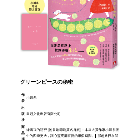
グリーンピースの秘密
作
小川糸
者
出
版
皇冠文化出版有限公司
社
商
綠豌豆的秘密 (附首刷印刷簽名扉頁)：本屋大賞作家小川糸眼
品
中的四季更迭，讓心靈充滿喜悅的每個瞬間。▌那趟旅行在我
描