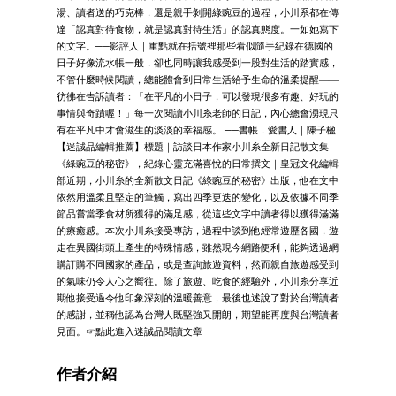
湯、讀者送的巧克棒，還是親手剝開綠豌豆的過程，小川系都在傳
達「認真對待食物，就是認真對待生活」的認真態度。一如她寫下
的文字。──影評人｜重點就在括號裡那些看似隨手紀錄在德國的
日子好像流水帳一般，卻也同時讓我感受到一股對生活的踏實感，
不管什麼時候閱讀，總能體會到日常生活給予生命的溫柔提醒——
彷彿在告訴讀者：「在平凡的小日子，可以發現很多有趣、好玩的
事情與奇蹟喔！」每一次閱讀小川糸老師的日記，內心總會湧現只
有在平凡中才會滋生的淡淡的幸福感。 ──書帳．愛書人｜陳子楹
【迷誠品編輯推薦】標題｜訪談日本作家小川糸全新日記散文集
《綠豌豆的秘密》，紀錄心靈充滿喜悅的日常撰文｜皇冠文化編輯
部近期，小川糸的全新散文日記《綠豌豆的秘密》出版，他在文中
依然用溫柔且堅定的筆觸，寫出四季更迭的變化，以及依據不同季
節品嘗當季食材所獲得的滿足感，從這些文字中讀者得以獲得滿滿
的療癒感。本次小川糸接受專訪，過程中談到他經常遊歷各國，遊
走在異國街頭上產生的特殊情感，雖然現今網路便利，能夠透過網
購訂購不同國家的產品，或是查詢旅遊資料，然而親自旅遊感受到
的氣味仍令人心之嚮往。除了旅遊、吃食的經驗外，小川糸分享近
期他接受過令他印象深刻的溫暖善意，最後也述說了對於台灣讀者
的感謝，並稱他認為台灣人既堅強又開朗，期望能再度與台灣讀者
見面。☞點此進入迷誠品閱讀文章
作者介紹