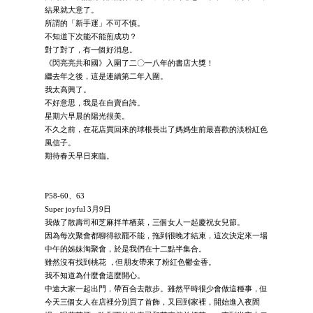
結果就大意了。
所謂的「新手運」不可不慎。
不知道下次能不能煎成功？
對了對了，有一個好消息。
《閃亮亮共和國》入圍了二〇一八年的書店大獎！
繼去年之後，這是連續第二年入圍。
我太高興了。
不好意思，我是在自賣自誇。
星期六早晨的陽光很美。
不久之前，在花店買回來的球根長出了媽媽生前最喜歡的淡粉紅色
風信子。
期待春天早日來臨。
P58-60、63
Super joyful 3月9日
我做了散壽司和芝麻拌羊栖菜，三個女人一起慶祝女兒節。
因為每次聚會都聊得欲罷不能，拖到很晚才結束，這次決定來一場
中午的姊妹淘聚會，於是我們在十二點半集合。
雖然沒有找到桃花 ，但朋友帶來了粉紅色鬱金香。
我不知道為什麼會這麼開心。
中途大家一起出門，帶百合去散步。雖然平時很少會做這種事，但
今天三個女人在店裡分別買了首飾，又回到家裡，開始進入夜間