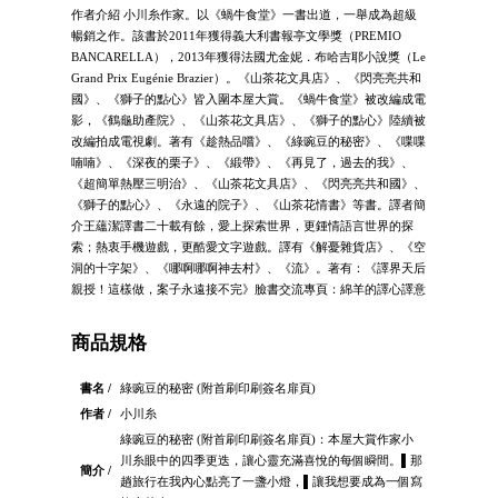
作者介紹 小川糸作家。以《蝸牛食堂》一書出道，一舉成為超級
暢銷之作。該書於2011年獲得義大利書報亭文學獎（PREMIO
BANCARELLA），2013年獲得法國尤金妮．布哈吉耶小說獎（Le
Grand Prix Eugénie Brazier）。《山茶花文具店》、《閃亮亮共和
國》、《獅子的點心》皆入圍本屋大賞。《蝸牛食堂》被改編成電
影，《鶴龜助產院》、《山茶花文具店》、《獅子的點心》陸續被
改編拍成電視劇。著有《趁熱品嚐》、《綠豌豆的秘密》、《喋喋
喃喃》、《深夜的栗子》、《緞帶》、《再見了，過去的我》、
《超簡單熱壓三明治》、《山茶花文具店》、《閃亮亮共和國》、
《獅子的點心》、《永遠的院子》、《山茶花情書》等書。譯者簡
介王蘊潔譯書二十載有餘，愛上探索世界，更鍾情語言世界的探
索；熱衷手機遊戲，更酷愛文字遊戲。譯有《解憂雜貨店》、《空
洞的十字架》、《哪啊哪啊神去村》、《流》。著有：《譯界天后
親授！這樣做，案子永遠接不完》臉書交流專頁：綿羊的譯心譯意
商品規格
書名 /
綠豌豆的秘密 (附首刷印刷簽名扉頁)
作者 /
小川糸
綠豌豆的秘密 (附首刷印刷簽名扉頁)：本屋大賞作家小
川糸眼中的四季更迭，讓心靈充滿喜悅的每個瞬間。▌那
簡介 /
趟旅行在我內心點亮了一盞小燈，▌讓我想要成為一個寫