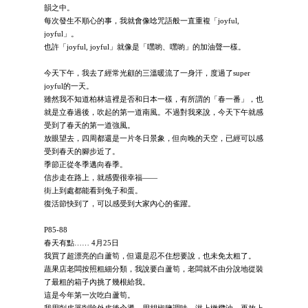
韻之中。
每次發生不順心的事，我就會像唸咒語般一直重複「joyful,
joyful」。
也許「joyful, joyful」就像是「嘿喲、嘿喲」的加油聲一樣。
今天下午，我去了經常光顧的三溫暖流了一身汗，度過了super
joyful的一天。
雖然我不知道柏林這裡是否和日本一樣，有所謂的「春一番」，也
就是立春過後，吹起的第一道南風。不過對我來說，今天下午就感
受到了春天的第一道強風。
放眼望去，四周都還是一片冬日景象，但向晚的天空，已經可以感
受到春天的腳步近了。
季節正從冬季邁向春季。
信步走在路上，就感覺很幸福——
街上到處都能看到兔子和蛋。
復活節快到了，可以感受到大家內心的雀躍。
P85-88
春天有點…… 4月25日
我買了超漂亮的白蘆筍，但還是忍不住想要說，也未免太粗了。
蔬果店老闆按照粗細分類，我說要白蘆筍，老闆就不由分說地從裝
了最粗的箱子內挑了幾根給我。
這是今年第一次吃白蘆筍。
我用削皮器削除外皮後汆燙，用胡椒鹽調味，淋上橄欖油，再放上