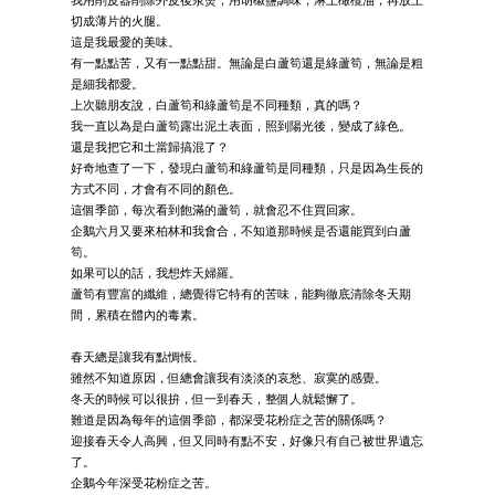
切成薄片的火腿。
這是我最愛的美味。
有一點點苦，又有一點點甜。無論是白蘆筍還是綠蘆筍，無論是粗
是細我都愛。
上次聽朋友說，白蘆筍和綠蘆筍是不同種類，真的嗎？
我一直以為是白蘆筍露出泥土表面，照到陽光後，變成了綠色。
還是我把它和土當歸搞混了？
好奇地查了一下，發現白蘆筍和綠蘆筍是同種類，只是因為生長的
方式不同，才會有不同的顏色。
這個季節，每次看到飽滿的蘆筍，就會忍不住買回家。
企鵝六月又要來柏林和我會合，不知道那時候是否還能買到白蘆
筍。
如果可以的話，我想炸天婦羅。
蘆筍有豐富的纖維，總覺得它特有的苦味，能夠徹底清除冬天期
間，累積在體內的毒素。
春天總是讓我有點惆悵。
雖然不知道原因，但總會讓我有淡淡的哀愁、寂寞的感覺。
冬天的時候可以很拚，但一到春天，整個人就鬆懈了。
難道是因為每年的這個季節，都深受花粉症之苦的關係嗎？
迎接春天令人高興，但又同時有點不安，好像只有自己被世界遺忘
了。
企鵝今年深受花粉症之苦。