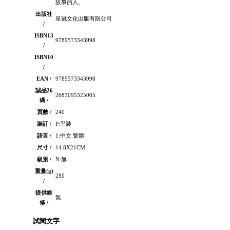
故事的人。
出版社
皇冠文化出版有限公司
/
ISBN13
9789573343998
/
ISBN10
/
EAN /
9789573343998
誠品26
2683095325005
碼 /
頁數 /
240
裝訂 /
P:平裝
語言 /
1:中文 繁體
尺寸 /
14.8X21CM
級別 /
N:無
重量(g)
280
/
提供維
無
修 /
試閱文字