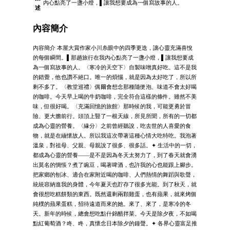
內心點亮了一盞小燈，▌讓我想要成為一個寫故事的人。
述
內容簡介
內容簡介 本屋大賞作家小川糸眼中的四季更迭，讓心靈充滿喜悅
的每個瞬間。▌那趟旅行在我內心點亮了一盞小燈，▌讓我想要成
為一個寫故事的人。〈寒冷的天空下〉自製味噌真好吃。這不是我
的錯覺，他也讚不絕口。唯一的煩惱，就是因為太好吃了，所以所
剩不多了。〈教堂巡禮〉偶爾會想念那種隨便泡、味道不會太好喝
的咖啡。今天早上喝的牛奶咖啡，完全符合這樣的條件。雖然不美
味，但很好喝。〈充滿回憶的旅館〉那時候的我，可能更勇於冒
險、更大膽前行。頭頂上豎了一根天線，所見所聞，所有的一切都
成為心靈的營養。〈緣分〉之前曾經聽說，吃去世的人喜愛的食
物，就是在緬懷故人。所以我這次帶著這種心情大吃特吃。我泡著
溫泉，對祖母、父親、母親說了很多、很多話。✦ 生活中的一切，
都成為心靈的營養——是不是因為冬天太努力了，到了春天就會湧
出莫名的惆悵？煮了豌豆，喝著啤酒，也許我的心也能跟上腳步。
把家鄉的刨冰、適合在家附近喝的咖啡、人們熱情的舞蹈與歌聲，
統統容納進我的身體，今年夏天也貯存了很多光能。到了秋天，就
會很想吃糕餅類的東西。既然還剩兩顆雞蛋，也有蘋果，就來烤個
純樸的蘋果蛋糕，招待遠道而來的她。來了、來了，是寒冷的冬
天。新年的時候，總會想吃點什錦醋拌菜。今天是除夕夜，不如喝
點紅葡萄酒？咚、咚，真懷念日本除夕的鐘聲。✦ 各界心靈富足推