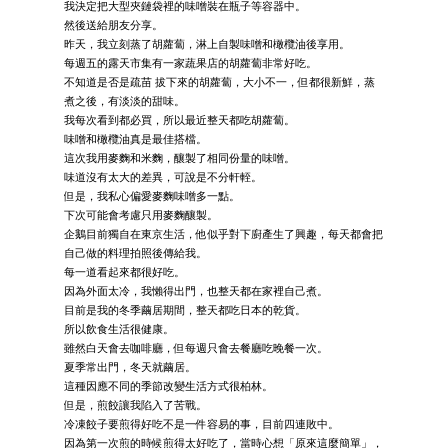
我決定把大型夾鏈袋裡的味噌裝在瓶子等容器中。
然後送給朋友分享。
昨天，我立刻蒸了胡蘿蔔，淋上自製味噌和橄欖油後享用。
每週五的露天市集有一家蔬果店的胡蘿蔔非常好吃。
不知道是否是疏苗 拔下來的胡蘿蔔，大小不一，但都很新鮮，蒸
煮之後，有淡淡的甜味。
我每次看到都必買，所以最近整天都吃胡蘿蔔。
味噌和橄欖油真是最佳搭檔。
這次我用麥麴和米麴，釀製了相同份量的味噌。
味道沒有太大的差異，可說是不分軒輊。
但是，我私心偏愛麥麴味噌多一點。
下次可能會考慮只用麥麴釀製。
企鵝目前獨自在東京生活，他似乎對下廚產生了興趣，每天都會把
自己做的料理拍照後傳給我。
每一道看起來都很好吃。
因為外面太冷，我懶得出門，也整天都在家裡自己煮。
目前是我的冬季繭居期間，整天都吃日本的乾貨。
所以飲食生活很健康。
雖然白天會去咖啡廳，但每週只會去餐廳吃晚餐一次。
夏季常出門，冬天就繭居。
這種因應不同的季節改變生活方式很柏林。
但是，煎餃讓我陷入了苦戰。
冷凍餃子要煎得好吃不是一件容易的事，目前四連敗中。
因為第一次煎的時候煎得太好吃了，當時心想「原來這麼簡單」，