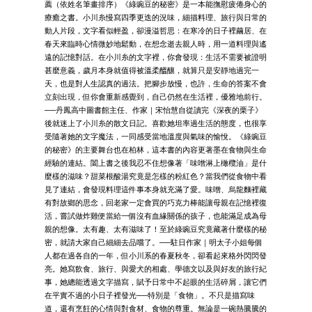
薦（依姓名筆畫排序）《綠豌豆的秘密》是一本能撫慰疲倦身心的
療癒之書。小川糸慢寫四季更迭的況味，細描料理、旅行與日常的
動人片段，文字看似輕盈，卻漫溢哲思：在寒冷的日子裡繭居、在
春天來臨時心情微妙地鬆動，在想念逝去親人時，用一道料理與遙
遠的記憶對話。在小川糸的文字裡，你會發現：生活不需要被證明
甚麼意義，歲月本身就值得被溫柔醞釀，就算只是安靜地過完一
天，也是對人生認真的過法。把腳步放慢，也許，生命的答案不會
立刻出現，但你會重新感覺到，自己仍然在生活裡，優雅地前行。
──丹鳳高中圖書館主任、作家｜宋怡慧自從讀完《深夜的栗子》
後就迷上了小川糸的散文日記。喜歡她坦率過生活的態度，也很享
受隨著她的文字魔法，一同感受當地溫度與氣味的愉悅。《綠豌豆
的秘密》的主要舞台也在柏林，這本書的內容更著墨在食物與生命
經驗的連結。闔上書之後我忍不住想像著「味噌淋上橄欖油」是什
麼樣的滋味？甜菜根酸湯究竟是怎樣的粉紅色？當我們從食物中看
見了連結，會發現料理這件事本身就充滿了愛。味噌、烏龍麵裡藏
有對故鄉的思念，回老家一定會買的巧克力棒能讓母親在記憶裡復
活，嘗試做炸雞便當給一個沒有血緣關係的孩子，也能滿足成為母
親的想像。太有趣、太有滋味了！至於綠豌豆究竟藏著什麼樣的秘
密，就請大家自己細細去品嚐了。──駐日作家｜明太子小姐每個
人都在過各自的一年，但小川系的春夏秋冬，卻看起來格外閃閃發
亮。她寫飲食、旅行、與愛犬的相處、學德文以及與好友的旅行紀
事，她總能透過文字描寫，賦予日常中不起眼的生活碎屑，讓它們
在平實不過的小日子裡發光──特別是「食物」。不只是描寫味
道，還有烹飪的心情與對食材、食物的尊重。無論是一碗熱騰騰的