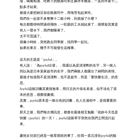
場，喝葡萄酒、吃剩下的散壽司和芝麻拌羊栖菜，一直到半夜十二
點多才結束。
最後大家把納豆加在散壽司中，用海苔包起來吃。
我們在一起差不多整整十二個小時，到底做了什麼？
每次都覺得時間過得飛快，一眨眼的工夫就結束了，很懷疑其實是
有人一聲令下，我們都睡著了。
太不可思議了。
很像小時候，突然跑去同學家，找同學一起玩。
如果在東京，幾乎不可能發生這種事。
這天的主題是「joyful」。
有人說：「為joyful出發」，我還以為是清潔劑的名字，另一個人
則以為是日本某家超市的名字，我們兩個人都露出了納悶的表情。
最後才知道既不是清潔劑，也不是超市，而是「要快樂生活」的意
思。
Joyful這個詞彙其實很無辜，用日文的片假名表達，似乎淡化了原
本的意思，感覺很廉價。
其實，joyful原本是一個出色的詞彙，在人生過程中，是很重要的
事。
那天之後，我們每次傳訊息，都會在最後相互勉勵「祝妳今天也是
快樂（joyful）的一天！」joyful這個單字突然在我們之間流行起
來。
慶祝女兒節已經是一個星期前的事了，但我一直沉浸在joyful的餘