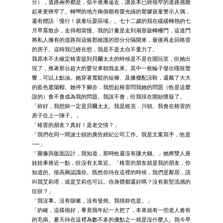
分），道路兩旁都是，似乎逐漸逼近，讓原本已經很窄的道路感覺
起來更狹窄了。轉彎的地方兩側都有螢光綠的塑膠孩童警示人偶，
還有標語「慢行！孩童玩耍區域」。七十二歲的我在緩緩轉熱的七
月早晨散步，走得相當慢。我的計畫是走到扇形旋轉柵門，這道門
將私人擁有的道路與這個郡維護的部分分隔開來，最後再走回格雷
的房子。這時我已經在想，我是不是太自不量力了。
我原本不太確定格雷提到貝爾太太的時候是不是在開玩笑，但她出
現了，推著那台超大的嬰兒車朝我走來。其中一枚輪子發出嘎吱聲
響，可以上點油。她穿著寬鬆的短褲、及膝襪配涼鞋，還戴了大大
的藍色遮陽帽。她停下腳步，我想起格雷問我她的問題（他是這麼
說的）會不會成為我的問題。我說不會，但我現在開始懷疑了。
「妳好，我想妳一定是貝爾太太。我是維克．川頓。我會在格雷的
房子住上一陣子。」
「格雷的朋友？真好！是老交情？」
「我們在同一間波士頓的廣告經紀公司工作。我是文案寫手，他是
──」
「圖像與版面設計，我知道，那時他還沒有賺大錢。」她將雙人座
娃娃車推近一點，但沒有太靠近。「格雷的朋友就是我的朋友，你
知道的。很高興認識你。既然你待在這裡的時候，我們是鄰居，請
叫我艾莉塔，或是艾莉也可以。你身體都還好嗎？沒有新型流感的
症狀？」
「我沒事。沒有咳嗽，沒有發燒。我猜妳也是。」
「的確，這樣很好，畢竟我年紀一大把了，本來就有一些老人會有
的毛病。夏天待在這裡為數不多的優點之一就是沒什麼人。我今早