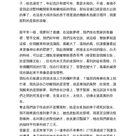
子，他也過世了，年紀也許和傑可布、喬瑟夫相仿。不過，泰德不
是我必須暫時離開新英格蘭地區的理由，那份哀痛已經是很久以前
的事了。在這座大得誇張的房子裡度過的幾個炙熱夏日禮拜，我要
面對的是新的哀傷。
跟平常一樣，我夢到了唐娜。在這個夢裡，我們坐在舊家的客廳
裡，雙手交握。我們好年輕，我們沒有交談。就這樣，整個夢就是
這樣，但我醒來時淚流滿面。風颳大了，溫熱的風，但讓窗簾看起
來更像伸出來的臂膀了。我起身關窗，然後走去外頭的陽台。白天
的時候，可以從二樓臥室俯瞰整個墨西哥灣（格雷歡迎我睡主臥，
於是我睡主臥），但在尚未天亮的凌晨時分，看到的徒有黑暗。只
有偶爾閃現的打雷，現在打得更近了。雷聲也變大了，風暴的威脅
現在聽起來不再像是虛張聲勢。
我站在石板露台與游泳池上方的欄杆旁邊，Ｔ恤與四角褲在身上拍
打著，我告訴自己吵醒我的是雷聲，或是漸強的風勢，但當然，讓
我醒來的是那個夢。我們坐在沙發上，雙手緊握，無法訴說卡在我
們之間的究竟是什麼。失落太巨大，太恆久，彷彿太過真實的存
在。
奪走我們孩子性命的不是響尾蛇，他是在炙熱的車子裡死於脫水。
我不能將責任推到妻子身上，她也差點死在那裡。我甚至沒辦法怪
那條狗，名叫庫丘的聖伯納犬，炎炎夏日豔陽下，牠在我們家熄火
的福特平托車外繞了三天。
雷蒙尼．史尼奇筆下的《一連串的不幸事件》27完美描述了我妻兒
的遭遇。車子拋錨的地方有棟房子，但在荒郊野外，附近也荒蕪人