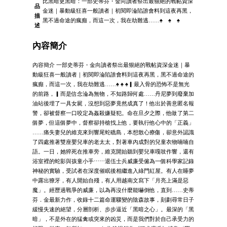
比黑暗更黑暗：一部史蒂芬・金向讀者祭出最狠絕的戰帖資深
品
金迷｜暴動級狂喜一般讀者｜初閱即淪陷誰會料到這夜再黑，
描
黑不過命途的瘋癲，而這一次，我在劫難逃……♠ ♠ ♠
述
內容簡介
內容簡介 一部史蒂芬・金向讀者祭出最狠絕的戰帖資深金迷｜暴
動級狂喜一般讀者｜初閱即淪陷誰會料到這夜再黑，黑不過命途的
瘋癲，而這一次，我在劫難逃……♠ ♠ ♠▎最入骨的恐怖不是無光
的前路，▎而是信念淪為無物，不知路歸何處……丹尼夢到廢棄加
油站後埋了一具女屍，沒想到惡夢竟然成真了！他出於善意匿名報
警，卻被督察一口咬定為姦殺嫌疑犯。命在旦夕之際，他做了第二
個夢，但這個夢中，督察卻持槍找上他，要執行他心中的「正義」
……痛失妻兒的維克來到響尾蛇礁島，本想散心療傷，卻意外認識
了四處推著雙座嬰兒車的老太太，對著車內成對的兒童衣物喃喃自
語。一日，她猝死在推車旁，維克開始聽到嬰兒車嘎吱作響，還有
浴室裡的蛇影與孩童小手⋯⋯退伍士兵威廉受僱為一個科學家記錄
神秘的實驗，受試者在深度催眠後相繼進入綠門紅屋。有人在睡夢
中露出獠牙，有人開始自殘，有人用越南文寫下「月亮上滿是惡
魔」。經歷過戰爭的威廉，以為再沒什麼能嚇倒他，直到……史蒂
芬．金最新力作，收錄十二篇命運驟變的陰森故事，刻劃尋常日子
緩慢失速的絕望，分層剖析、步步逼近「黑暗之心」。最深的「黑
暗」，不是外在的猛禽或突來的凶災，而是我們對於自己承受力的