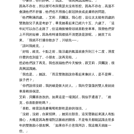
「小傢伙，你們好啊。」我說。「很高興認識兩位。」
因為不存在，所以傑可布與喬瑟夫沒有答腔。因為不存在，高溫不
會讓他們不舒服，他們也不用擔心新冠肺炎或皮膚癌的問題。
「他們剛滿四歲。」艾莉．貝爾說。我心想，這位太太能有四歲的
雙胞胎兒子真是奇妙了，畢竟她看起來已經六十五、六歲了。「這
年紀可以自己走路了，但這兩個懶骨頭就喜歡坐車車。我替他們穿
上不同的短褲，因為有時連我都搞不清楚誰是誰呢。」她笑了出
來。「我就不打擾你散步了，川頓先──」
「請叫我維克。」
「好啦，維克。十點之前，陰涼處的氣溫就會升到三十二度，溼度
什麼的也別提了。小朋友，說再見啦。」
想必他們說了再見。我也祝福他們今天愉快，跟艾莉．貝爾說，很
高興認識她。
「我也是。」她說。「而且雙胞胎說你看起來像好人，是不是啊，
孩子們？」
「你們說得沒錯，我的確是個大好人。」我向空蕩蕩的雙人座娃娃
車座椅掛保證。
艾莉．貝爾喜孜孜的。如果這是一場測試，我似乎通過了。「維
克，你喜歡餅乾嗎？」
「喜歡。格雷說燕麥葡萄乾餅乾是妳的強項。」
「沒錯，沒錯，自家招牌。」她笑出顫音。這笑聲聽起來讓人有點
擔心，大概是因為整場對話脈絡的關係，不是每天都能認識去世多
年的雙胞胎小朋友啊。「如果你不介意我拜訪，我這幾天就做一
些。」