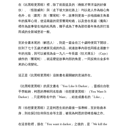
在《比黑暗更黑暗》裡，除了前面提及的〈兩個才華洋溢的好傢
伙〉、〈怪胎威利〉與〈走下坡大旅社路上〉均以老人作為核心角
色外，在〈蘿芮〉與〈響尾蛇〉中，故事則更進一步地描繪主角暮
年的孤單心境，使這兩篇的背景響尾蛇礁，以及曾在長篇《魔島》
裡作為故事發生地的杜馬島，幾乎成為了專為那些暮年角色所打造
而成的全新城堡岩一般。
至於全書末尾的〈解惑人〉，則是一篇金在三十歲時便寫下開頭，
但到了七十五歲才總算完成的作品，就連故事內容也同樣走過數十
年的光陰，與可以被視為金一九八一年長篇《狂犬庫丘》（Cujo）
續作的〈響尾蛇〉，就這麼從故事內部的角度，一同反映出金多年
來的心境變化。
這正是《比黑暗更黑暗》這個書名最關鍵的意涵所在。
《比黑暗更黑暗》的原文書名「You Like It Darker」，靈感出自歌
手李歐納．柯恩的專輯同名歌曲〈你想要更黑暗〉（You Want It
Darker），只是將歌名中的「Want」，給改成書名的「Like」。
而《你想要更黑暗》正是柯恩生前的最後一張專輯，至於歌曲本
身，則在探討信仰與生命等主題，被視為柯恩的登峰造極之作。
在這首歌裡，接在「You want it darker」之後的，是「We kill the