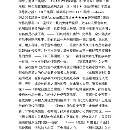
極限，從來一無所知。♠ ♠ ♠❈ 收錄暢銷作《狂犬庫丘》續集〈響
尾蛇〉完全顛覆電影版結局之超・展・開！✦《紐約時報》年度最
佳恐怖小說✦《今日美國》暢銷排行榜NO.1✦ 震撼Goodreads
80,000名讀者✦ 美國Amazon書店直逼★★★★★好評盛讚{ 來自
世界的讚譽 } 一堂張力十足的大師示範課，充滿金式黑色幽默。
他深知讀者要的是什麼，也從不讓人失望。這部小說集再次證明：
金仍然是小說王者。——《紐約時報》書評 史蒂芬・金知道讀者
喜歡更黑暗的故事，而他也以一系列精彩新作滿足讀者。深思熟
慮、耐人尋味、出乎意料地動人……這位作家長久以來都是短篇小
說領域的佼佼者。他再次證明，篇幅較短的故事一樣能帶來震撼十
足的力量。——《今日美國報》 這十二篇來自大師之手的故事會
一頁頁、一次次地以恐懼緊抓住你。——《寇克斯書評》 史蒂
芬・金在他第七部短篇小說集中再度證明自己是短篇小說大師。這
部成熟度驚人的作品集將令讀者大為興奮。——《出版家週刊》
顯而易見，金身為故事大師的功力絲毫不減，無論跟著他走入黑
暗、光明，或介於兩者之間的地帶，從未讓人失望。誰又能抵抗
呢？——《明尼亞波里星壇報》 本書中最出色的故事，如同金最
優秀的作品一樣，在恐怖之外仍帶著溫度。——美聯社 史蒂芬・
金依然以比年輕人更狂放的熱情寫作，而《比黑暗更黑暗》正是這
份創作喜悅的明證。——《Paste》雜誌 史蒂芬・金依然推陳出
新，非常有娛樂性，有時候，好東西就是以小巧的形式出現。——
《班戈日報》 典型的金式風格：充滿心意、恐怖與人性，每篇都
圍繞那個永恆的問題──假如……？——《禿鷹》 書名所承諾的
那份黑暗，依然扣人心弦、完全吞噬人心。——《紐約雜誌》 史