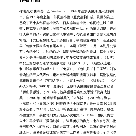
作者介紹 史蒂芬．金 Stephen King1947年生於美國緬因州波特蘭
市。自1973年出版第一部長篇小說《魔女嘉莉》後，到目前為止
已寫了五十多部長篇小說和二百多篇短篇小說，他同時也以「理
查．巴克曼」的筆名，發表了眾多暢銷作品。他的筆法細膩，善於
從大家再熟悉不過的日常生活事物中，帶給讀者如同身歷其境的恐
怖感。作品已被翻譯成三十多種語言，暢銷超過四億本，甚至被譽
為「每個美國家庭都有兩本書，一本是《聖經》，另一本則是史蒂
芬．金的小說」。他的作品也是影視改編的熱門題材，其中《魔女
嘉莉》是他一鳴驚人的出道作，並多次被改編拍成電影；《四季》
中的三篇故事分別被改編成電影《刺激1995》、《站在我這邊》
和《誰在跟我玩遊戲？》；《鬼店》、《牠》與《末日逼近》則被
譽為他的三大代表作，也均被改編成電影或電視影集。其他改編的
電視影集還包括《穹頂之下》、《賓士先生》、《城堡岩》、《局
外人》等等。2003年，史蒂芬．金獲得美國國家圖書基金會頒發
「傑出貢獻獎」；2004年，他榮獲世界奇幻文學獎「終身成就
獎」；2007年，他獲頒愛倫坡獎的「大師獎」；2008年，則以
《魔島》和《日落之後》同時囊括「史鐸克獎」最佳長篇小說及短
篇小說獎；2010年，他又以《暗夜無星》贏得「史鐸克獎」最佳
小說選集和「英倫奇幻獎」最佳小說選集；2015年，他以《賓士
先生》再次榮獲「愛倫坡獎」。這些獎項的肯定，也在在彰顯出他
無可取代的大師地位。目前史蒂芬．金與同為小說家的妻子定居於
緬因州。譯者介紹楊沐希宅居文字工作者，譯有史蒂芬．金之《噬