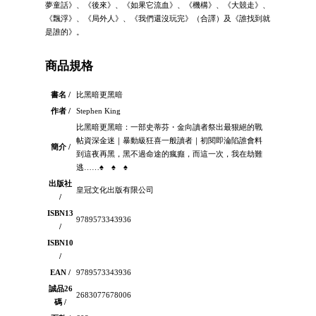
夢童話》、《後來》、《如果它流血》、《機構》、《大競走》、
《飄浮》、《局外人》、《我們還沒玩完》（合譯）及《誰找到就
是誰的》。
商品規格
書名 /
比黑暗更黑暗
作者 /
Stephen King
比黑暗更黑暗：一部史蒂芬・金向讀者祭出最狠絕的戰
帖資深金迷｜暴動級狂喜一般讀者｜初閱即淪陷誰會料
簡介 /
到這夜再黑，黑不過命途的瘋癲，而這一次，我在劫難
逃……♠ ♠ ♠
出版社
皇冠文化出版有限公司
/
ISBN13
9789573343936
/
ISBN10
/
EAN /
9789573343936
誠品26
2683077678006
碼 /