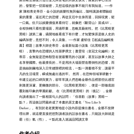
個目睹雲層後方透出金光與雷電的男孩女孩兒，握緊的掌心溼溼
的，發誓把一切當秘密，又想這樣的故事不能只有我知道。──作
家 陳栢青史蒂芬・金小說的娛樂性無與倫比，隨時讓讀者體驗絞
索的重量，逼近死亡的恐懼，再從災厄中全身而退，回歸現實，鬆
一口氣。但只以娛樂價值來看待它，就像把《斷背山》當成AV，
全程快轉只看性愛場面，用過即棄，忽略其藝術性。把《比黑暗更
黑暗》讀第二遍，撬開地板看底下有什麼，才知驚悚原是個人史的
編碼加密，意想不到，令人哀傷。──作家 盧郁佳【迷誠品編輯推
薦】標題｜故事大師史蒂芬．金最新短篇小說集《比黑暗更黑
暗》，直擊內在恐懼的人性噩夢撰文｜蕭雯瑄（皇冠文化編輯）史
蒂芬．金無疑是恐怖類型名號最響亮的小說家，甚至以故事大師之
名享譽國際。他最擅長的，不是用誇大場面營造壓倒性的恐懼，而
是抽絲剝繭地深入日常縫隙裡的暗流，一點一滴蓄積不安，讓最平
凡的生活場景，瞬成無處出逃的牢。 然而，在恐怖領域筆耕數十
年建立起的口碑與實力，卻常常讓人們忽略金爺作品裡那些比感官
刺激更深邃、更幽微的部分。《比黑暗更黑暗》，便是一部徹底顛
覆刻板印象的華麗鉅獻。 在《比黑暗更黑暗》的〈後記〉，金爺
向讀者拋出了一個相當勾人的詰問：「你喜歡（故事）黑暗一
點？」而這個詰問最終成了本書的原文書名「You Like It
Darker」。有別於老老實實地從小說內容提煉出書名，金爺不按牌
理出牌，就這麼直接把想對讀者說的話放在書名，只能說大師就是
霸（任）氣（性）。☞點此進入迷誠品閱讀文章
作者介紹