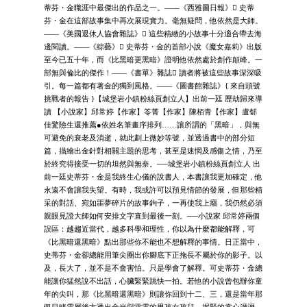
蒂芬・金職涯中最傑出的作品之一。——《西雅圖日報》 史蒂
芬・金在這部故事集中再次展現實力。毫無疑問，他依然是大師。
——《美國退休人協會雜誌》 這些精緻的小故事十分適合帶去海
邊閱讀。——《綜藝》 史蒂芬・金的首部小說《魔女嘉莉》出版
至今已五十年，而《比黑暗更黑暗》證明他依然處於創作顛峰。一
部無與倫比的傑作！——《書單》雜誌 讀者將被這些故事深深吸
引。每一篇都有著金的獨到風格。——《圖書館雜誌》{ 來自頭號
挑戰者的報告 }【城堡岩小鎮粉絲頁創立人】出前一廷 歷劫歸來導
讀 【小說家】邱常婷【作家】笭菁【作家】陳栢青【作家】盧郁
佳驚險生還推薦●依姓名筆畫序排列……讓所謂的「黑暗」，與無
可避免的衰老及消逝，就此劃上微妙等號，並透過書中的部分短
篇，描繪出金針對相關主題的思考，甚至是迷惘及感傷之情，乃至
於終究得接受一切的坦然與無奈。──城堡岩小鎮粉絲頁創立人 出
前一廷史蒂芬・金是我終生心儀的說書人，本書讓我更加確定，他
永遠不會讓我失望。有時，我或許可以預見情節的發展，但那些精
采的對話、宛如噩夢碎片的故事鉤子，一再使我上癮，我仍然必須
親眼見證大師如何安排文字直到最後一刻。──小說家 邱常婷兩個
誤區：越趨近當代，越多科學和理性，你以為什麼都能解釋，可
《比黑暗還黑暗》點出那些你不能也不想解釋的事情。日正當中，
史蒂芬・金卻總能用筆尖圈出你腳底下正拖長不屬於你的影子。以
及，長大了，並不是不會害怕。只是學會了解釋。可史蒂芬・金總
能讓你猛然說不出話，心臟緊緊跳快一拍。若他的小說曾包辦你童
年的尖叫，那《比黑暗還黑暗》則讓你回到十二、三，還是當年那