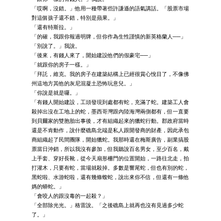
「哎啊，沒錯。」他用一種帶著些許謙遜的語氣講話。「股票市場
對這個孩子還不錯，特別是蘋果。」
「還有特斯拉。」
「的確，我跟你報過明牌，但你作為生性謹慎的新英格蘭人──」
「別說了。」我說。
「後來，有錢人來了，開始建設他們的假豪宅──」
「就跟你的房子一樣。」
「拜託，維克。我的房子在建築結構上已經很賞心悅目了，不像佛
州這地方其他的灰尼混凝土恐怖玩意兒。」
「你說是就是囉。」
「有錢人開始建設，工頭發現到處都有蛇，充滿了蛇。建築工人會
殺掉出沒在工地上的蛇，墨西哥灣跟內陸海灣兩側都有，但一直要
到貝爾家的雙胞胎出事後，才有組織起來的獵蛇行動。郡政府當時
還是不肯動作，說什麼礁島北端是私人跟開發商的財產，因此承包
商組織起了民間團隊，開始獵蛇。我那時還在梅斯廣告，副業搞股
票當日沖銷，所以我沒有參加，但我聽說百名男女，至少百名，戴
上手套、穿好長靴，從今天扇形柵門的位置開始，一路往北走，拍
打灌木，只要有蛇，當場就殺掉。多數是響尾蛇，但也有別的蛇，
黑蛇啦、水游蛇啦，還有幾條蝮蛇，說出來你不信，但還有一條他
媽的蟒蛇。」
「會咬人的跟沒毒的一起殺？」
「全部除光光。」格雷說。「之後礁島上就再也沒有見過多少蛇
了。」