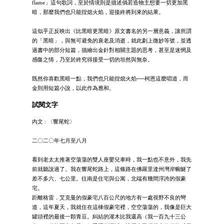
flame」這句歌詞，至於情境則是描述倘若造物主想要一切更加黑
暗，那麼我們也只能捏熄火焰，迎接終將到來的結果。
這似乎正反映出《比黑暗更黑暗》原文書名的另一層意義，讓所謂
的「黑暗」，與無可避免的衰老及消逝，就此劃上微妙等號，並透
過書中的部分短篇，描繪出金針對相關主題的思考，甚至是迷惘及
感傷之情，乃至於終究得接受一切的坦然與無奈。
既然你喜歡黑暗一點，我們也只能捏熄火焰──柯恩這麼唱道，而
金則用短篇小說，以此作為應和。
試閱文字
內文 : 〈響尾蛇〉
二〇二〇年七月至八月
看到老太太推著空蕩蕩的雙人座嬰兒車時，我一點也不意外，我先
前就聽說過了。我在響尾蛇路上，這條路在佛羅里達州灣岸蜿蜒了
差不多六、七公里。往南是住宅與公寓，北端有幾間浮誇的假豪
宅。
距離格雷．艾克曼的假豪宅八百公尺的地方有一處視野不良的彎
道，這年夏天，我就住在這棟假豪宅裡，空空蕩蕩的，我像是巨大
罐頭裡的最後一顆青豆。糾結的灌木比我還高（我一百九十三公