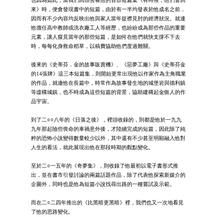
來》時，便會發現書中的短篇，由於有一半均發表於他成名之前，
因而有不少內容均反映出他與家人當年捉襟見肘的經濟狀況。就連
他擔任高中教師或洗衣廠工人等經歷，也紛紛成為那些作品的重要
元素，讓人窺見當年的那些短篇，是如何在他們就快支撐不下去
時，每每化身救命稻草，以稿費協助他們度過難關。
後來的《史蒂芬．金的故事販賣機》、《惡夢工廠》與《史蒂芬金
的14張牌》這三本短篇集，則開始更常出現他以作家作為主角職業
的作品，就連他在長篇中，時常作為故事發生地的城堡岩與德利鎮
等虛構城鎮，也不時成為這些短篇的背景，協助建構起金個人的作
品宇宙。
到了二○○八年的《日落之後》，裡頭收錄的，則都是他於一九九
九年那起險些喪命的車禍意外後，才陸續完成的短篇，因此除了純
粹的恐怖小說變得數量較少以外，其中還有不少甚至明顯融入他對
人生的看法，就此展現出他在那段時期的觀點變化。
至於二○一五年的《奇夢集》，則收錄了他最初以電子書形式推
出，並在書市引發討論的兩篇話題作品，除了代表他探索新媒介的
企圖外，同時也是他為短篇小說找尋出路的一種嘗試及示範。
而在二○二四年推出的《比黑暗更黑暗》裡，我們也又一次地看見
了他的思路變化。