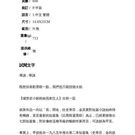
頁數 /
608
裝訂 /
P:平裝
語言 /
1:中文 繁體
尺寸 /
14.8X21CM
級別 /
N:無
重量(g)
713
/
提供維
無
修 /
試閱文字
導讀 : 導讀
既然你喜歡黑暗一點，我們也只能捏熄火焰
【城堡岩小鎮粉絲頁創立人】出前一廷
就算作品一向以「長」聞名，但史蒂芬．金其實對短篇小說始終情
有獨鍾，直至最新的短篇集《比黑暗還黑暗》為止，已經累積推出
七部短篇集，對於像他這種等級的暢銷作家而言，可說頗為罕見。
事實上，早從他在一九八五年推出第二本短篇集《史蒂芬．金的故