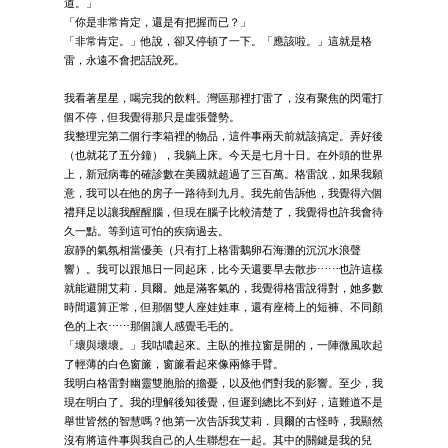
道。」
「你是非常肯定，還是有把握而已？」
「非常肯定。」他說，卻又停頓了一下。「應該啦。」這就是格
雷，永遠不會把話說死。
我看著星星，喝完我的飲料。灣區那裡打雷了，沒有聚焦的閃電打
個不停，但我覺得那只是虛張聲勢。
我整理完第二個行李箱裡的物品，這件事兩天前就該搞定。弄好後
（也就花了五分鐘），我躺上床。今天是七月十日。在外頭的世界
上，新冠病毒的確診數在美國就超過了三百萬。格雷說，如果我願
意，我可以在他的房子一路待到九月。我先前告訴他，我覺得六個
禮拜足以讓我醒醒腦，但現在腦子比較清楚了，我覺得也許我會待
久一點。等到這可怕的疾病過去。
寂靜的氣氛相當優美（只有打上格雷鵝卵石海灘的沉沉水浪聲
響）。我可以跟旭日一同起床，比今天還要早去散步⋯⋯也許這樣
就能避開艾莉．貝爾。她是滿客氣的，我覺得格雷說得對，她多數
時間還算正常，但那個雙人座娃娃車，還有座椅上的短褲、不同顏
色的上衣⋯⋯那個讓人感覺毛毛的。
「壞與壞壞。」我咕噥起來。主臥的推拉窗是開的，一陣微風吹起
了輕薄的白色窗簾，窗簾看起來像兩條手臂。
我明白格雷對幽靈雙胞胎的擔憂，以及他們對我的影響。至少，我
現在明白了。我的理解後知後覺，但遲到總比不到好，這難道不是
舉世皆然的智慧嗎？他第一次告訴我艾莉．貝爾的古怪時，我顯然
沒有將這件事與我自己的人生聯想在一起。其中的關鍵是我的兒