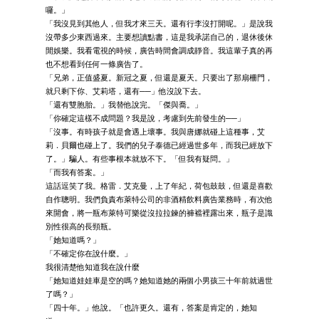
囉。」
「我沒見到其他人，但我才來三天。還有行李沒打開呢。」是說我
沒帶多少東西過來。主要想讀點書，這是我承諾自己的，退休後休
閒娛樂。我看電視的時候，廣告時間會調成靜音。我這輩子真的再
也不想看到任何一條廣告了。
「兄弟，正值盛夏。新冠之夏，但還是夏天。只要出了那扇柵門，
就只剩下你、艾莉塔，還有──」他沒說下去。
「還有雙胞胎。」我替他說完。「傑與喬。」
「你確定這樣不成問題？我是說，考慮到先前發生的──」
「沒事。有時孩子就是會遇上壞事。我與唐娜就碰上這種事，艾
莉．貝爾也碰上了。我們的兒子泰德已經過世多年，而我已經放下
了。」騙人。有些事根本就放不下。「但我有疑問。」
「而我有答案。」
這話逗笑了我。格雷．艾克曼，上了年紀，荷包鼓鼓，但還是喜歡
自作聰明。我們負責布萊特公司的非酒精飲料廣告業務時，有次他
來開會，將一瓶布萊特可樂從沒拉拉鍊的褲襠裡露出來，瓶子是識
別性很高的長頸瓶。
「她知道嗎？」
「不確定你在說什麼。」
我很清楚他知道我在說什麼
「她知道娃娃車是空的嗎？她知道她的兩個小男孩三十年前就過世
了嗎？」
「四十年。」他說。「也許更久。還有，答案是肯定的，她知