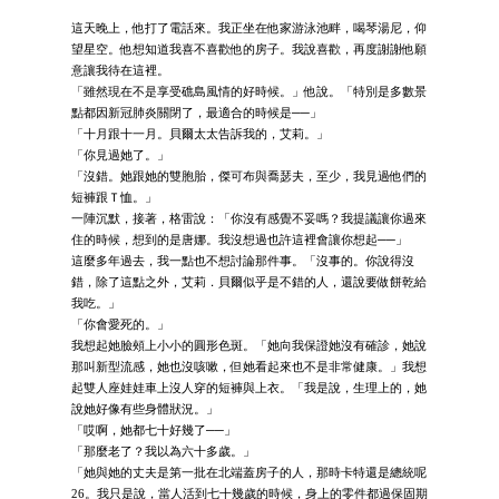
這天晚上，他打了電話來。我正坐在他家游泳池畔，喝琴湯尼，仰
望星空。他想知道我喜不喜歡他的房子。我說喜歡，再度謝謝他願
意讓我待在這裡。
「雖然現在不是享受礁島風情的好時候。」他說。「特別是多數景
點都因新冠肺炎關閉了，最適合的時候是──」
「十月跟十一月。貝爾太太告訴我的，艾莉。」
「你見過她了。」
「沒錯。她跟她的雙胞胎，傑可布與喬瑟夫，至少，我見過他們的
短褲跟Ｔ恤。」
一陣沉默，接著，格雷說：「你沒有感覺不妥嗎？我提議讓你過來
住的時候，想到的是唐娜。我沒想過也許這裡會讓你想起──」
這麼多年過去，我一點也不想討論那件事。「沒事的。你說得沒
錯，除了這點之外，艾莉．貝爾似乎是不錯的人，還說要做餅乾給
我吃。」
「你會愛死的。」
我想起她臉頰上小小的圓形色斑。「她向我保證她沒有確診，她說
那叫新型流感，她也沒咳嗽，但她看起來也不是非常健康。」我想
起雙人座娃娃車上沒人穿的短褲與上衣。「我是說，生理上的，她
說她好像有些身體狀況。」
「哎啊，她都七十好幾了──」
「那麼老了？我以為六十多歲。」
「她與她的丈夫是第一批在北端蓋房子的人，那時卡特還是總統呢
26。我只是說，當人活到七十幾歲的時候，身上的零件都過保固期