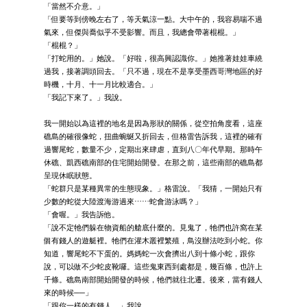
「當然不介意。」
「但要等到傍晚左右了，等天氣涼一點。大中午的，我容易喘不過
氣來，但傑與喬似乎不受影響。而且，我總會帶著棍棍。」
「棍棍？」
「打蛇用的。」她說。「好啦，很高興認識你。」她推著娃娃車繞
過我，接著調頭回去。「只不過，現在不是享受墨西哥灣地區的好
時機，十月、十一月比較適合。」
「我記下來了。」我說。
我一開始以為這裡的地名是因為形狀的關係，從空拍角度看，這座
礁島的確很像蛇，扭曲蜿蜒又折回去，但格雷告訴我，這裡的確有
過響尾蛇，數量不少，定期出來肆虐，直到八〇年代早期。那時午
休礁、凱西礁南部的住宅開始開發。在那之前，這些南部的礁島都
呈現休眠狀態。
「蛇群只是某種異常的生態現象。」格雷說。「我猜，一開始只有
少數的蛇從大陸渡海游過來⋯⋯蛇會游泳嗎？」
「會喔。」我告訴他。
「說不定牠們躲在物資船的艙底什麼的。見鬼了，牠們也許窩在某
個有錢人的遊艇裡。牠們在灌木叢裡繁殖，鳥沒辦法吃到小蛇。你
知道，響尾蛇不下蛋的。媽媽蛇一次會擠出八到十條小蛇，跟你
說，可以做不少蛇皮靴囉。這些鬼東西到處都是，幾百條，也許上
千條。礁島南部開始開發的時候，牠們就往北遷。後來，當有錢人
來的時候──」
「跟你一樣的有錢人。」我說。