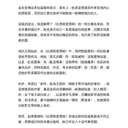
金在宣傳這本短篇集時表示，基本上，他算是透過寫作來宣洩內心
的黑暗面，否則自己實在很有可能變成一個糟糕無比的人。
這樣的說法，算是解釋了《比黑暗更黑暗》的一部分書名來由。而
在本書的後記中，他也表示自己一直透過超自然故事，試圖呈現真
實的美國面貌，就算其中有無比醜惡的部份，也代表了他對這個國
家的愛。
或許正因如此，在《比黑暗更黑暗》中，我們既能看到一些比較像
是他早期作品，例如〈第五步驟〉與〈怪胎威利〉這類驚悚短篇，
以及〈紅色螢幕〉與〈亂流專家〉這類帶有《陰陽魔界》色彩的有
趣作品外，同時也能在〈丹尼．考夫林的惡夢〉與〈芬恩〉裡，窺
見他針對美國當代社會的尖銳諷刺。
此外，再度以「創作」做為主題的〈兩個才華洋溢的好傢伙〉，或
是致敬其他作家，像是改寫自芙蘭納莉．歐康納短篇〈好人難尋〉
的〈走下坡大旅社路上〉，以及將伊凡潔琳．沃爾頓新哥德恐怖風
格，與戈馬克．麥卡錫獨特文風融為一體的〈夢遊者〉，也都展現
出他對文學的個人喜好。
然而，如果要聊到《比黑暗更黑暗》與過去那些短篇集最為不同之
處，那麼或許則與本書出版時，他已年近八十這件事有關。