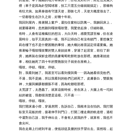
煙（車子是因為針型閥堵塞，技工只需五分鐘就能搞定）。那條狗
有狂犬病。如果泰德有守護天使，那個七月，天使大概度假去了。
一切都發生在許久之前，好幾十年前。
我回到屋內，推著關上窗戶，還扣住窗栓以防萬一。我躺回床上，
就要睡著時，忽然聽到嘎吱嘎吱聲。我驚坐起身，仔細聆聽。
有時，人會有這種瘋狂的想法，大白天時，感覺荒謬至極，但在凌
晨時分，似乎又跟真的一樣。我不記得自己有沒有鎖門，要想像艾
莉在樓下也不是什麼困難的事情，她大概比格雷認定得還要瘋。她
推著輪子嘎吱嘎吱響的雙人座娃娃車，穿過了起居室，前往了廚
房，她將裝在保鮮盒裡的燕麥葡萄乾餅乾放在那裡。她推著娃娃
車，相信她死了四十年的雙胞胎兒子就坐在座椅上。
嘎吱。停頓。嘎吱。停頓。
對，我看到她了。我甚至可以看到傑與喬⋯⋯因為她看得見他們。
不過，我不是她，所以我看到的他們已經死了。皮膚蒼白，雙眼無
神，大腿與腳踝都腫脹不堪，因為蛇都咬那裡。
太荒謬了，太愚蠢了。就算這個時候，坐在床上，大腿上有一坨糾
結的被毯，我都很清楚是這樣。只不過⋯⋯
嘎吱。停頓。嘎吱。
我打開床邊小燈，穿過房間，告訴自己，我根本沒在怕的。我打開
臥室天花板的燈，接著伸手到門口，打開二樓走廊的軌道燈，過程
中還對自己說，我手伸出去，不會有人抓我的手，就算有，我也不
會尖叫。
我在走廊上行經到半途，便低頭從及腰的扶手望出去。當然啦，起