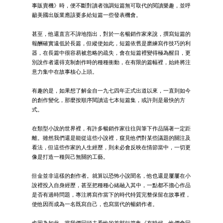
事販賣機》時，便不斷對讀者強調短篇無可取代的閱讀樂趣，並呼
籲美國出版業應該要多給短篇一些發表機會。
甚至，他還直言不諱地指出，對於一名暢銷作家來說，撰寫短篇的
報酬確實遠低於長篇，但縱使如此，短篇依舊是磨練寫作技巧的利
器，在長篇中很容易被忽略的疏失，會在短篇裡變得極為醒目，更
別說作者還得克制創作時的種種衝動，在有限的篇幅裡，始終將注
意力集中在故事核心上頭。
有趣的是，如果想了解金自一九七四年正式出道以來，一直到如今
的創作變化，那麼按順序閱讀這七本短篇集，或許則是最快的方
式。
在類型小說的世界裡，有許多暢銷作家往往與筆下作品隔著一定距
離。雖然我們還是能從這些小說裡，窺見他們對某些議題的關注及
看法，但這些作家的人生經歷，則未必會反映在情節當中，一切更
像是打造一種與己無關的工藝。
但金並非這樣的創作者。就算以恐怖小說聞名，他也還是屢屢在小
說裡投入自身經歷，甚至把種種心緒融入其中，一點都不擔心作品
是否有過時問題，專注將寫作當下的時代特質完整保留在故事裡，
使他因而成為一名既寫自己，也寫當代的暢銷作者。
也因為如此，當我們回頭去看他的首部短篇集《有時候，他們會回