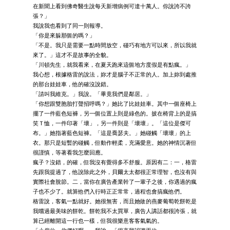
在新聞上看到佛奇醫生說每天新增病例可達十萬人。你說誇不誇
張？」
我說我也看到了同一則報導。
「你是來躲那個的嗎？」
「不是。我只是需要一點時間放空，碰巧有地方可以來，所以我就
來了。」這才不是故事的全貌。
「川頓先生，就我看來，在夏天跑來這個地方度假是有點瘋。」
我心想，根據格雷的說法，妳才是腦子不正常的人。加上妳到處推
的那台娃娃車，他的確沒說錯。
「請叫我維克。」我說。「畢竟我們是鄰居。」
「你想跟雙胞胎打聲招呼嗎？」她比了比娃娃車。其中一個座椅上
擺了一件藍色短褲，另一個位置上則是綠色的。披在椅背上的是搞
笑Ｔ恤，一件印著「壞」，另一件則是「壞壞」。「這位是傑可
布。」她指著藍色短褲。「這是喬瑟夫。」她碰觸「壞壞」的上
衣。那只是短暫的碰觸，但動作輕柔，充滿愛意。她的神情沉著但
很謹慎，等著看我怎麼回應。
瘋子？沒錯，的確，但我沒有覺得多不舒服。原因有二：一，格雷
先跟我提過了，他說除此之外，貝爾太太都很正常理智，也沒有與
實際社會脫節。二，當你在廣告產業幹了一輩子之後，你遇過的瘋
子也不少了。就算他們入行時正正常常，過程也會搞瘋他們。
格雷說，客氣一點就好。她很無害，而且她做的燕麥葡萄乾餅乾是
我嚐過最美味的餅乾。餅乾我不太買單，廣告人講話都很誇張，就
算已經離開這一行也一樣，但我很樂意客客氣氣的。