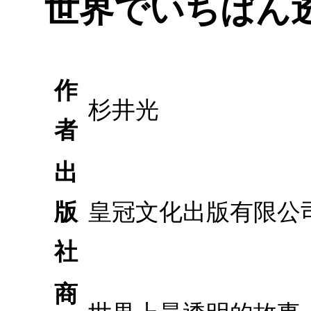
世界でいちばん
作
杉井光
者
出
版
皇冠文化出版有限公
社
商