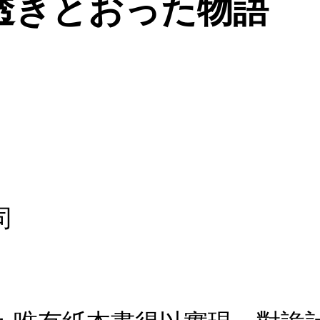
透きとおった物語
司