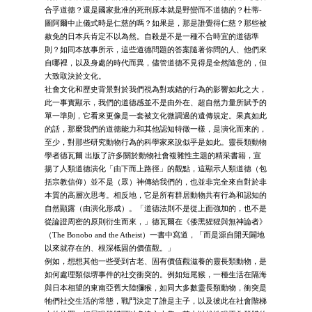
合乎道德？還是國家批准的死刑原本就是野蠻而不道德的？杜蒂-
圖阿爾中止儀式時是仁慈的嗎？如果是，那是誰覺得仁慈？那些被
赦免的日本兵肯定不以為然。自殺是不是一種不合時宜的道德準
則？如同本故事所示，這些道德問題的答案隨著你問的人、他們來
自哪裡，以及身處的時代而異，儘管道德不見得是全然隨意的，但
大致取決於文化。
社會文化和歷史背景對於我們視為對或錯的行為的影響如此之大，
此一事實顯示，我們的道德感並不是由外在、超自然力量所賦予的
單一準則，它看來更像是一套被文化微調過的遺傳規定。果真如此
的話，那麼我們的道德能力和其他認知特徵一樣，是演化而來的，
至少，對那些研究動物行為的科學家來說似乎是如此。靈長類動物
學者德瓦爾 出版了許多關於動物社會複雜性主題的精采書籍，宣
揚了人類道德演化「由下而上路徑」的觀點，這顯示人類道德（包
括宗教信仰）並不是（眾）神傳給我們的，也並非完全來自對於非
本質的高層次思考。相反地，它是所有群居動物共有行為和認知的
自然顯露（由演化形成）。「道德法則不是從上面強加的，也不是
從論證周密的原則衍生而來，」德瓦爾在《倭黑猩猩與無神論者》
（The Bonobo and the Atheist）一書中寫道，「而是源自開天闢地
以來就存在的、根深柢固的價值觀。」
例如，想想其他一些受到古老、固有價值觀滋養的靈長類動物，是
如何處理類似堺事件的社交衝突的。例如短尾猴，一種生活在隔海
與日本相望的東南亞舊大陸獼猴，如同大多數靈長類動物，衝突是
牠們社交生活的常態，戰鬥決定了誰是主子，以及彼此在社會階梯