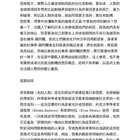
思維能力，實際上占據道德制高點的往往是動物。要知道，人類的
道德推理經常帶來比起動物界規範性行為所展現更多的死亡、暴力
和破壞。所以說人類的道德，就如同我要主張的：實在有點糟。
想想看，堺事件在獼猴作風的修復式正義 中會如何得到解決？想
像一下，法國人了解到日本人有權保護他們的村莊，因為他們具有
猴王的地位，而需要為自己部隊在上岸休假期間的不良行為贖罪的
是杜佩蒂-圖阿爾。當武士們圍坐在戶外涼亭四周觀望著，身著軍
服的杜佩蒂-圖阿爾會走到跪著的橋詰身邊，蹲在他面前，將屁股
高高抬起。而橋詰會抓住杜佩蒂-圖阿爾的臀部，將它緊摟在懷裡
好一陣子，在這當中圍觀人群將紛紛點頭讚許。沒人會死，也不會
有榮譽或者出於政治動機的懲罰概念。此時只有和解，以及武士抱
住法國人臀部的暖心畫面。
屁股抬高
所有動物（包括人類）從生到死似乎都遵從著許多隱密、未經檢驗
的潛規則，科學家和學者使用規範這字眼來指稱動物社交界的一些
隱含規則――這決定哪些行為是被允許或預期的。約克大學學者安
德魯斯（Kristin Andrews）和韋斯特拉（Evan Westra）使用「規範
性規律」一詞來描述管理動物社會的、以規範為基礎的系統，並把
它定義為「群體內的一種由社群維繫的行為從眾模式」。
對於花時間觀察動物的人來說，安德魯斯和韋斯特拉強調的這些從
眾模式可說是再明顯不過，例如，我養的雞群有明確的行為模式，
可以決定哪隻雞最先吃到我扔進牠們柵欄中的義大利麵。其中一隻