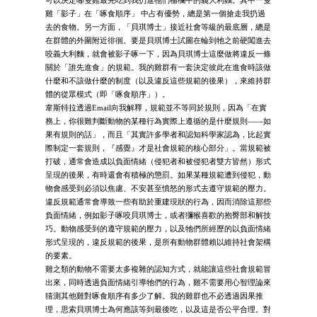
雞「影子」在「啄食順序」 中占有優勢，總是第一個搶走我扔過
去的食物。另一方面，「貝琪博士」接近社會等級的最底層，總是
在群體的外圍附近徘徊。要是貝琪博士試圖在輪到牠之前硬闖進去
咬義大利麵，就會被影子啄一下，因為貝琪博士這麼做將違反一條
關於「誰先進食」的規範。我的雞群有一套決定彼此在進食時該做
什麼和不該做什麼的制度（以及違反這些規範的後果），來維持群
體的從眾模式（即「啄食順序」）。
韋斯特拉透過Email向我解釋，規範並不等同於規則，因為「在實
務上，你很難判斷動物的某種行為實際上遵循的是什麼規則——如
果有規則的話」，而且「其實許多學者和認知科學家認為，比起實
際制定一套規則，『感覺』才是社會規範的核心部分」。當規範被
打破，通常會造成以負面情緒（侵犯者和被侵犯者雙方皆然）形式
呈現的後果，有時還會有積極的懲罰。如果某種規範遭到侵犯，動
物會感受到必須以焦慮、不安甚至憤怒的形式去遵守規範的壓力。
違反規範通常會導致一些有助於重建現狀的行為，因而消除這那些
負面情緒，例如影子啄咬貝琪博士，或者獼猴喜歡的抱臀部和解技
巧。動物感受到的遵守規範的壓力，以及牠們所經歷的以負面情緒
形式呈現的，違反規範的後果，是所有動物群體賴以維持社會架構
的要素。
雞之類的動物不需要太多複雜的認知方式，就能讓這些社會規範冒
出來，同時透過負面情緒引導牠們的行為，雞不需要用心智理論來
猜測其他雞對啄食順序有多少了解。我的雞群也不必透過因果推
理，思索貝琪博士為何應該等到最後吃，以及這是否公平合理。對