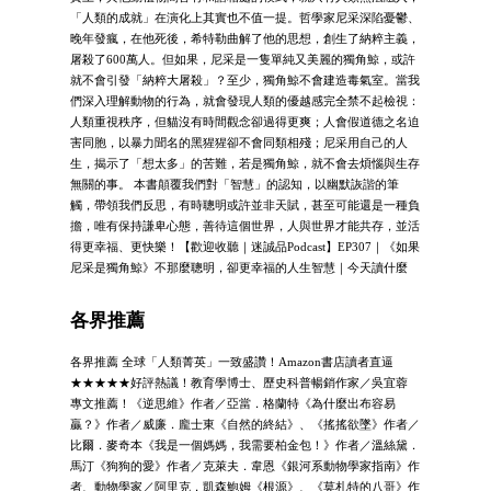
「人類的成就」在演化上其實也不值一提。哲學家尼采深陷憂鬱、
晚年發瘋，在他死後，希特勒曲解了他的思想，創生了納粹主義，
屠殺了600萬人。但如果，尼采是一隻單純又美麗的獨角鯨，或許
就不會引發「納粹大屠殺」？至少，獨角鯨不會建造毒氣室。當我
們深入理解動物的行為，就會發現人類的優越感完全禁不起檢視：
人類重視秩序，但貓沒有時間觀念卻過得更爽；人會假道德之名迫
害同胞，以暴力聞名的黑猩猩卻不會同類相殘；尼采用自己的人
生，揭示了「想太多」的苦難，若是獨角鯨，就不會去煩惱與生存
無關的事。 本書顛覆我們對「智慧」的認知，以幽默詼諧的筆
觸，帶領我們反思，有時聰明或許並非天賦，甚至可能還是一種負
擔，唯有保持謙卑心態，善待這個世界，人與世界才能共存，並活
得更幸福、更快樂！【歡迎收聽｜迷誠品Podcast】EP307｜《如果
尼采是獨角鯨》不那麼聰明，卻更幸福的人生智慧｜今天讀什麼
各界推薦
各界推薦 全球「人類菁英」一致盛讚！Amazon書店讀者直逼
★★★★★好評熱議！教育學博士、歷史科普暢銷作家／吳宜蓉
專文推薦！《逆思維》作者／亞當．格蘭特《為什麼出布容易
贏？》作者／威廉．龐士東《自然的終結》、《搖搖欲墜》作者／
比爾．麥奇本《我是一個媽媽，我需要柏金包！》作者／溫絲黛．
馬汀《狗狗的愛》作者／克萊夫．韋恩《銀河系動物學家指南》作
者、動物學家／阿里克．凱森鮑姆《根源》、《莫札特的八哥》作