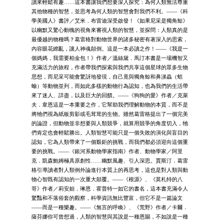
讀來輕鬆有趣……這本書讓我們想要深入探究：為何人類無法尊重
其他物種的智慧，並思考為何人類的智慧會對我們不利。——《科
學美國人》書評／艾米．布雷迪深受啟發！《如果尼采是獨角鯨》
以幽默又驚心動魄的視角來審視人類的智慧，並探問：人類真的是
最優越的物種嗎？葛雷格對動物世界的諸多秘密有著深入的思索，
內容眼花繚亂，讓人神魂顛倒。這是一本必讀之作！——《我是一
個媽媽，我需要柏金包！》作者／溫絲黛．馬汀本書是一場機智又
充滿活力的旅程，作者帶我們探索與我們共享這個星球的眾多生物
思想，而尼采可能會驚訝地發現，自己竟與獨角鯨和鼻涕蟲（蛞
蝓）等動物並列，而如此多樣的動物行為認知，也為我們的生活帶
來了迷人、詳盡，以及巨大的回饋。——《狗狗的愛》作者／克萊
夫．韋恩這是一本重要之作，它幫助我們理解動物的本質，而不是
將牠們視為紙板剪影或毛茸茸的生物。雖然葛雷格提出了一個完美
的論證，但動物並非想要與人類競爭，就算用競爭的角度切入，牠
們肯定也會輕鬆勝出。人類智慧可能只是一個失敗的演化與盲目的
認知，它為人類帶來了一個艱鉅的挑戰，而我們都必須迎向這個重
要的挑戰。——《銀河系動物學家指南》作者、動物學家／阿里
克．凱森鮑姆極具原創性……幽默風趣、引人深思。賈斯汀．葛雷
格引導讀者對人類例外論進行本質上的再思考，這也是對人類與動
物心智既有認知的一次重大顛覆。——《根源》、《莫札特的八
哥》作者／莉安妲．琳恩．霍普特一如它的書名，這本書充滿令人
驚豔和不落俗套的觀察，科學資訊無比豐富，但它不是一篇論文
——而是一種樂趣。——《無言的呼喚》、《荒野》作者／卡爾．
薩芬娜你可曾想過，人類的智慧與其說是一種恩賜，不如說是一種