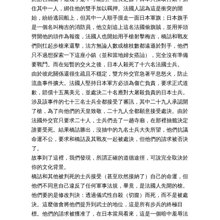
住其中一人，綁住他的雙手加以羈押。法國人認為這是衝突的開
始，紛紛逃回船上，但其中一人順手摸走一面日本軍旗；日本旗手
是一個名叫梅吉的消防員，他立刻追上這名法國偷旗賊，並用斧頭
劈開他的頭作為報復，法國人也開始用手槍射擊梅吉，橋詰和戰友
們則扛起步槍來還擊，法方無論人數或槍枝數都遠遜於對手，他們
只不過想探索一下這座小鎮（並和當地婦女搭訕），完全沒有準備
要戰鬥。而在短暫的交火之後，日本人殺死了十六名法國士兵。
由於彼此關係還很生疏且不穩定，雙方外交官急著平息怒火，防止
流血事件擴大。法國人堅持日本軍方必須為傷亡負責，要求正式道
歉，賠償十五萬美元，並處決二十名應對大屠殺負責的日本士兵。
涉及該事件的七十三名士兵全都接受了審訊，其中二十九人承認開
了槍，為了向他們的天皇致敬，二十九人全都願意接受處決。由於
法國外交官只要求二十人，士兵們去了一趟寺廟，在那裡抽籤決定
誰要受死。結果橋詰勝出，沒抽中的九名士兵大失所望，他們抗議
命運不公，要求和橋詰及其戰友一起被處決，但他們的請求被否決
了。
故事到了這裡，我們發現，所謂正確的道德途徑，可說完全取決於
你的文化背景。
橋詰和其他被判死的士兵接受（甚至欣然接納了）自己的命運，但
他們不同意自己違反了任何軍事法規，畢竟，是法國人先開的槍。
他們要的是修改判決：透過儀式性自殺（切腹）而死，而不是被處
決。這麼做會將他們提升到武士的地位，這是所有步兵的終極目
標。他們的請求被獲准了，在日本當局看來，這是一個暗中羞辱法