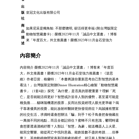
出
版
皇冠文化出版有限公司
社
商
如果尼采是獨角鯨: 不那麼聰明, 卻活得更幸福 (附台灣版限定
品
動物智慧藏書卡)：榮獲2023年11月「誠品中文選書」！博客
描
來「年度百大」外文推薦書！榮獲2023年11月金石堂強力
述
內容簡介
內容簡介 榮獲2023年11月「誠品中文選書」！博客來「年度百
大」外文推薦書！榮獲2023年11月金石堂強力推薦書！《逆思
維》作者亞當．格蘭特：「本書將讓你重新思考自己對智慧的基本
看法！」台灣版限定附贈Dinner Illustration精心繪製「動物智慧藏
書卡」（1套4款）探究「為什麼」是否真的那麼重要？理解「死
亡」是否就能活得更好？智慧或許並非人類的優勢，甚至還可能是
種負擔……貓咪隨機選的股票，反而比投資經理人眼光更準確？鴿
子靠著優異的視覺，能比放射科醫師更快發現癌症？烏賊擁有豐富
的社交生活，求偶時還會想辦法「騙」到手？松子鳥會把食物藏在
一萬個不同的地點，而且全都記得住？蜜蜂不只有意識，鬱悶時還
會想要透過酒精紓壓？人類以「智慧」為豪，能送機器人上火星、
能寫交響樂、能從死亡中找到意義、能創造數不盡的奇蹟……但事
實上，其他動植物間皆有和諧相處的模式，就只有人類無法融入，