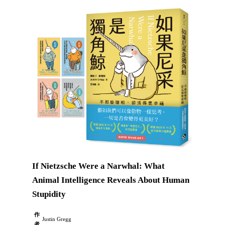
If Nietzsche Were a Narwhal: What
Animal Intelligence Reveals About Human
Stupidity
作
Justin Gregg
者