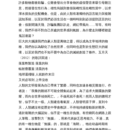
許多動物都會欺騙，公雞會發出分享食物的虛假聲音來吸引母雞注
意，然後發生性行為；雄性烏賊則會假裝雌性混在雌性當中，以求
渾水摸魚的交配機會。但是，由於人類有著獨特的語言能力與複雜
認知系統，以至於我們必須生活在一個時時刻刻必須提防謊言的社
會：假新聞滿天飛、詐騙集團趴趴走、網紅帶風向……等等。有時
候，我們不得不對自己所處的世界感到氣餒，為什麼走到哪裡都是
鬼話連篇？
巨大的大腦讓我們自豪人類是萬物之靈，得以成為主宰地球的物
種，我們自以為馴化了自然世界，但同時也是對於生態巨大的破
壞，以至於我們在不知不覺中為自己的滅絕創造了條件。五月天
〈2012〉的歌詞寫道：
落葉劑製造 落葉的秋
輻射塵覆蓋 清晨的冬
地球還殘喘 人就創作末日
又何必等到 上帝沒收
人類的文明發展為自己帶來了繁榮，同時也加速各種災難進行。作
者說：「我養的雞就不可能全體集結起來，為了追求大雞國族的榮
耀，而向全世界傾倒死亡。」不做死就不會死！然而人類的聰明才
智，似乎不太一樣。人類建造毒氣室，人類發明原子彈，直到今
天，人類總沒有從歷史中學會教訓，不停地持續發動新的戰爭。
過於複雜的大腦認知，似乎是一種生存負擔。有些鄉民在網路上跟
人筆戰，攻擊對方「無腦」 ，用來代表缺乏思考能力。不過，真
的有一種生物是「無腦」的，那就是「海鞘」。牠在幼蟲時期有
腦，還會像蝌蚪般游來游去，但是等到成年後，牠們會將身體的一