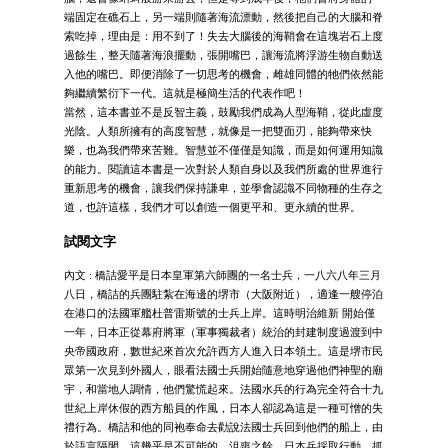
端固定在礁石上，另一端則隨著海流漂動，然後把自己的大腦和脊
索吃掉，理由是：用不到了！失去大腦後的海鞘會在這塊岩石上度
過餘生，整天隨著海浪擺動，張開嘴巴，讓海流將浮游生物自動送
入他的嘴巴。即便消除了一切思考的機會，雌雄同體的牠們依然能
夠繼續繁衍下一代。這就是極簡生活的代表作吧！
當然，這本書並不是反智主義，鼓勵我們成為人型海鞘，從此虛度
光陰。人類所擁有的高度智慧，就像是一把雙面刃，能夠帶來快
樂，也為我們帶來苦難。智慧並不僅僅是知識，而是如何運用知識
的能力。閱讀這本書是一次對於人類自身以及我們所處的世界進行
重新思考的機會，讓我們保持謙卑，並學會認識不同物種的生存之
道，也許這樣，我們才可以創造一個更平和、更永續的世界。
試閱文字
內文 : 橋詰愛平是日本皇軍第六師團的一名士兵，一八六八年三月
八日，橋詰的兵團駐紮在海邊的堺市（大阪附近），適逢一艘停泊
在港口的法國軍艦杜普雷斯號的士兵上岸。這時明治維新 開始僅
一年，日本正從幕府將軍（軍事獨裁者）統治的封建制度過渡到中
央帝國政府，數世紀來首次允許西方人進入日本領土。這是堺市民
眾第一次見到外國人，眼看法國士兵開始隨意地穿過他們神聖的廟
宇，和當地人調情，他們驚慌起來。法國水兵的行為完全符合十九
世紀上岸休假的西方船員的作風，日本人卻認為這是一種可憎的失
禮行為。橋詰和他的同袍奉命去勸說法國士兵回到他們的船上，由
於語言隔閡，這幾乎是不可能的。沮喪之餘，日本兵採取行動，抓