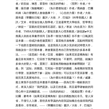
者／莉安妲．琳恩．霍普特《無言的呼喚》、《荒野》作者／卡
爾．薩芬娜《無敵蠅家》、《魚什麼都知道》作者／喬納森．巴爾
科姆《為什麼聰明人會做蠢事？》、《心念的力量》作者／大衛．
羅布森《華爾街日報》書評／大衛．P．巴瑞許《科學美國人》書
評／艾米．布雷迪生物人類學者／王道還華梵大學校長、哲學博士
／林從一「盲眼的尼安德塔石器匠」版主／寒波《內在原力》系列
作者、TMBA共同創辦人／愛瑞克臺大心理系教授／謝伯讓●中文
推薦人依姓名筆畫序排列【各界一致強力推薦】你不會一口氣讀完
這本書——你或許會想邀賈斯汀．葛雷格共進晚餐，花點時間探究
一下他那古靈精怪的腦袋。這是我長久以來少見的初試啼聲大作，
我敢說你一旦打開本書，將會重新思考自己對智慧的許多基本看
法。——《逆思維》作者／亞當．格蘭特《如果尼采是獨角鯨》有
趣且富有洞察力，它回答了我們被告知「不要問」的問題。就像許
多偉大的聖人一樣，賈斯汀．葛雷格用動物故事來解釋關於「正
義」與「認知」的難題。它宛如一部靈巧的圖鑑，為複雜的智慧進
行導覽，並讓我們了解：認知（與喜悅）可以完全不受其影響，也
能完美又真實地存在。——《為什麼出布容易贏？》作者／威廉．
龐士東我不信你對這本書會不感興趣——因為它用一種嶄新的方
式，來深入探討「我們是誰」以及它的意義，而且還帶著敏銳的同
理心和十足的幽默感。——《自然的終結》、《搖搖欲墜》作者／
比爾．麥奇本《如果尼采是獨角鯨》提出的觀點無比非凡、發人深
省，不僅引人入勝，那些具有爭議的內容與認知概念也值得我們認
真看待，非常精采。——《華爾街日報》書評／大衛．P．巴瑞許