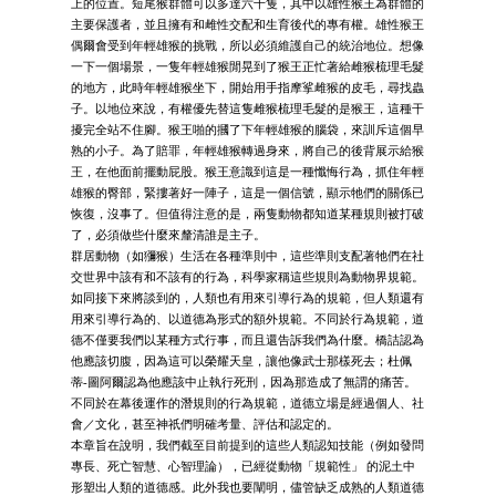
上的位置。短尾猴群體可以多達六十隻，其中以雄性猴王為群體的
主要保護者，並且擁有和雌性交配和生育後代的專有權。雄性猴王
偶爾會受到年輕雄猴的挑戰，所以必須維護自己的統治地位。想像
一下一個場景，一隻年輕雄猴閒晃到了猴王正忙著給雌猴梳理毛髮
的地方，此時年輕雄猴坐下，開始用手指摩挲雌猴的皮毛，尋找蟲
子。以地位來說，有權優先替這隻雌猴梳理毛髮的是猴王，這種干
擾完全站不住腳。猴王啪的摑了下年輕雄猴的腦袋，來訓斥這個早
熟的小子。為了賠罪，年輕雄猴轉過身來，將自己的後背展示給猴
王，在他面前擺動屁股。猴王意識到這是一種懺悔行為，抓住年輕
雄猴的臀部，緊摟著好一陣子，這是一個信號，顯示牠們的關係已
恢復，沒事了。但值得注意的是，兩隻動物都知道某種規則被打破
了，必須做些什麼來釐清誰是主子。
群居動物（如獼猴）生活在各種準則中，這些準則支配著牠們在社
交世界中該有和不該有的行為，科學家稱這些規則為動物界規範。
如同接下來將談到的，人類也有用來引導行為的規範，但人類還有
用來引導行為的、以道德為形式的額外規範。不同於行為規範，道
德不僅要我們以某種方式行事，而且還告訴我們為什麼。橋詰認為
他應該切腹，因為這可以榮耀天皇，讓他像武士那樣死去；杜佩
蒂-圖阿爾認為他應該中止執行死刑，因為那造成了無謂的痛苦。
不同於在幕後運作的潛規則的行為規範，道德立場是經過個人、社
會／文化，甚至神祇們明確考量、評估和認定的。
本章旨在說明，我們截至目前提到的這些人類認知技能（例如發問
專長、死亡智慧、心智理論），已經從動物「規範性」 的泥土中
形塑出人類的道德感。此外我也要闡明，儘管缺乏成熟的人類道德