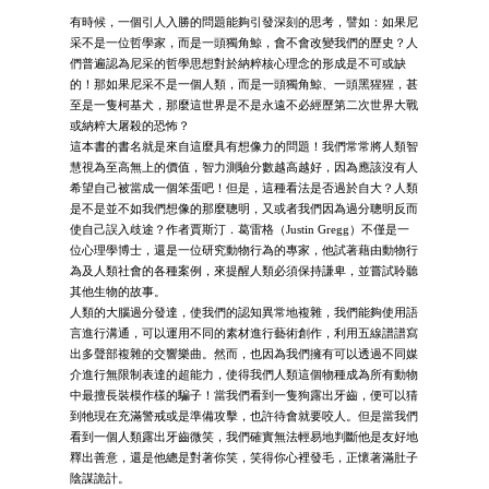
有時候，一個引人入勝的問題能夠引發深刻的思考，譬如：如果尼
采不是一位哲學家，而是一頭獨角鯨，會不會改變我們的歷史？人
們普遍認為尼采的哲學思想對於納粹核心理念的形成是不可或缺
的！那如果尼采不是一個人類，而是一頭獨角鯨、一頭黑猩猩，甚
至是一隻柯基犬，那麼這世界是不是永遠不必經歷第二次世界大戰
或納粹大屠殺的恐怖？
這本書的書名就是來自這麼具有想像力的問題！我們常常將人類智
慧視為至高無上的價值，智力測驗分數越高越好，因為應該沒有人
希望自己被當成一個笨蛋吧！但是，這種看法是否過於自大？人類
是不是並不如我們想像的那麼聰明，又或者我們因為過分聰明反而
使自己誤入歧途？作者賈斯汀．葛雷格（Justin Gregg）不僅是一
位心理學博士，還是一位研究動物行為的專家，他試著藉由動物行
為及人類社會的各種案例，來提醒人類必須保持謙卑，並嘗試聆聽
其他生物的故事。
人類的大腦過分發達，使我們的認知異常地複雜，我們能夠使用語
言進行溝通，可以運用不同的素材進行藝術創作，利用五線譜譜寫
出多聲部複雜的交響樂曲。然而，也因為我們擁有可以透過不同媒
介進行無限制表達的超能力，使得我們人類這個物種成為所有動物
中最擅長裝模作樣的騙子！當我們看到一隻狗露出牙齒，便可以猜
到牠現在充滿警戒或是準備攻擊，也許待會就要咬人。但是當我們
看到一個人類露出牙齒微笑，我們確實無法輕易地判斷他是友好地
釋出善意，還是他總是對著你笑，笑得你心裡發毛，正懷著滿肚子
陰謀詭計。