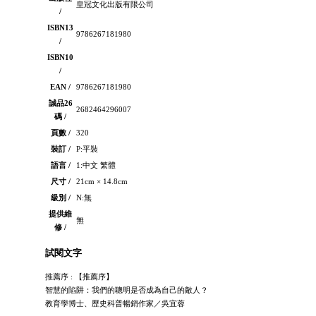
皇冠文化出版有限公司
/
ISBN13
9786267181980
/
ISBN10
/
EAN /
9786267181980
誠品26
2682464296007
碼 /
頁數 /
320
裝訂 /
P:平裝
語言 /
1:中文 繁體
尺寸 /
21cm × 14.8cm
級別 /
N:無
提供維
無
修 /
試閱文字
推薦序 : 【推薦序】
智慧的陷阱：我們的聰明是否成為自己的敵人？
教育學博士、歷史科普暢銷作家／吳宜蓉