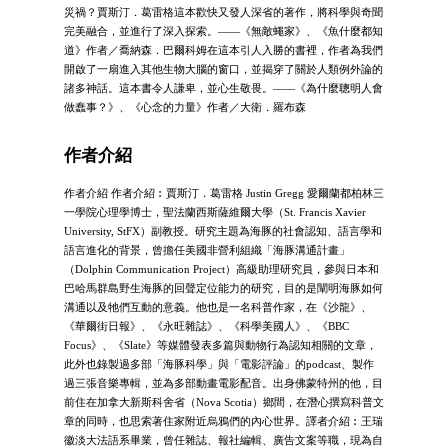
災禍？賈斯汀．葛雷格這本歡快又發人深省的著作，將科學與奇聞
完美融合，並進行了深入探索。——《無敵蠅家》、《魚什麼都知
道》作者／喬納森．巴爾科姆在這本引人入勝的書裡，作者為我們
開啟了一扇進入其他生物大腦的窗口，並揭穿了關於人類例外論的
諸多神話。這本書令人謙卑，並心生敬畏。——《為什麼聰明人會
做蠢事？》、《心念的力量》作者／大衛．羅布森
作者介紹
作者介紹 作者介紹︰賈斯汀．葛雷格 Justin Gregg 愛爾蘭都柏林三
一學院心理學博士，聖法蘭西斯薩維爾大學（St. Francis Xavier
University, StFX）副教授。研究主題為海豚的社會認知、語言學和
語言進化的背景，曾擔任美國非營利組織「海豚溝通計畫」
（Dolphin Communication Project）高級助理研究員，參與日本和
巴哈馬群島野生海豚的回聲定位能力的研究，目的是闡明海豚如何
溝通以及牠們互動的意義。他也是一名科普作家，在《沙龍》、
《華爾街日報》、《永旺雜誌》、《科學美國人》、《BBC
Focus》、《Slate》等媒體發表多篇與動物行為認知相關的文章，
此外也錄製過多部「海豚科學」與「電影評論」的podcast、製作
過三張音樂專輯，並為多部動畫電影配音。出身佛蒙特州的他，目
前住在加拿大新斯科舍省（Nova Scotia）鄉間，在潛心撰寫科普文
章的同時，也思索著住家附近烏鴉們的內心世界。譯者介紹︰王瑞
徽淡大法語系畢業，曾任雜誌、報社編輯、廣告文案等職，現為自