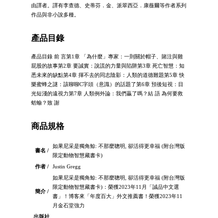
由譯者。譯有李查德、史蒂芬．金、派翠西亞．康薇爾等作者系列
作品與非小說多種。
產品目錄
產品目錄 前 言第1章 「為什麼」專家：一則關於帽子、賭注與雞
屁股的故事第2章 要誠實：說謊的力量與陷阱第3章 死亡智慧：知
悉未來的缺點第4章 揮不去的同志陰影：人類的道德難題第5章 快
樂蜜蜂之謎：該聊聊C字頭（意識）的話題了第6章 預後短視：目
光短淺的遠視力第7章 人類例外論：我們贏了嗎？結 語 為何要救
蛞蝓？致 謝
商品規格
如果尼采是獨角鯨: 不那麼聰明, 卻活得更幸福 (附台灣版
書名 /
限定動物智慧藏書卡)
作者 /
Justin Gregg
如果尼采是獨角鯨: 不那麼聰明, 卻活得更幸福 (附台灣版
限定動物智慧藏書卡)：榮獲2023年11月「誠品中文選
簡介 /
書」！博客來「年度百大」外文推薦書！榮獲2023年11
月金石堂強力
出版社