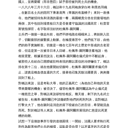
國人，並將榮耀（而非懲罰）賦予那些被判死士兵的機會。
一八六八年三月十六日，橋詰和十九名同袍身穿白袴 和黑色羽織
，在數百名士兵的陪同下乘著肩輿（華麗的有蓋轎子）來到一座佛
寺。他們被招待魚和清酒的最後一餐，兩國權貴分坐在切腹場地的
兩側，其中包括到場查核日方是否會遵守協議的法國高官：杜普雷
斯號指揮官，名字取得頂好的杜佩蒂-圖阿爾 。
士兵們一個接一個走向前，他們平靜地跪在榻榻米上，將劍刺入肚
子，切斷腹部的腸繫膜上動脈。在極度痛苦中，他們低下頭，由他
們的助手實施斬首。切腹是一種在七百年武士歷史中形成的古老習
俗，但這是第一次被非日本人目睹，杜佩蒂-圖阿爾含蓄地說：他
相當震驚。根據某些說法，杜佩蒂-圖阿爾在儀式當中不斷起身，
被那些人在給自己開膛破肚時表現的難以置信的冷靜嚇住了。橋詰
排在第十二位，就在他要開始切腹時，杜佩蒂-圖阿爾要求儀式停
止，譴責這種血債血還的方式，接著他召集其餘法國要員，匆匆撤
回到了船上。
對橋詰來說，這是奇恥大辱，他的正義死亡（為他自己和他的天皇
帶來榮耀的機會）被否決了。儘管杜佩蒂-圖阿爾認為中止儀式是
一種慈悲之舉，對橋詰來說卻恰恰相反。幾天後，剩下的九名武士
被告知，杜佩蒂-圖阿爾已申請撤銷對他們的死刑判決，這對橋詰
打擊太大了，他在聽到這消息的當下咬破自己的舌頭，希望能流血
而死。對於橋詰等人來說，杜佩蒂-圖阿爾所展現的仁慈是比死更
糟的劫難。
試想一下這個故事所引發的道德困境：一開始，法國人要求執行死
刑作為殺害他們士兵的補償，這點是否合理？以牙還牙的方式是否