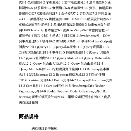
式6-1 色彩屬性6-2 字型屬性6-3 文字段落屬性6-4 清單屬性6-5 邊
框屬性6-6 背景屬性6-7 漸層函式6-8 表格屬性6-9 變形、轉場與動
畫屬性CH07 CSS版面設計7-1 盒子模型7-2 定位方式7-3 彈性版面
7-4 Grid網格系統7-5 媒體查詢CH08 HTML+CSS網頁設計範例8-1
單欄式網頁設計範例8-2 多欄式網頁設計範例8-3 動畫效果設計範
例CH09 JavaScript基本概念9-1 認識JavaScript9-2 常數與變數9-3
運算子9-4 流程控制9-5 函式9-6 陣列CH10 JavaScript物件、DOM
與事件處理10-1 物件10-2 BOM與DOM10-3 事件10-4 JavaScript範
例實作CH11 jQuery11-1 jQuery基本概念11-2 jQuery選擇器11-3
CSS與DOM的處理11-4 事件11-5 特效與動畫11-6 jQuery UI組件
11-7 jQuery範例實作CH12 jQuery Mobile12-1 jQuery Mobile基本
概念12-2 jQuery Mobile UI元件12-3 jQuery Mobile表單12-4
jQuery Mobile事件12-5 行動網頁實作範例CH13 Bootstrap基本概
念13-1 認識Bootstrap13-2 Bootstrap網格系統13-3 類別的使用
CH14 Bootstrap元件14-1 Button元件14-2 Collapse與Accordion元件
14-3 Card元件14-4 Carousel元件14-5 Navs&amp;Tabs Navbar
Pagination元件14-6 Tooltip Popover Modal Offcanvas元件CH15
Bootstrap響應式網頁設計範例15-1 兩欄式網頁設計範例15-2 商品
網頁設計範例
商品規格
網頁設計必學技術: