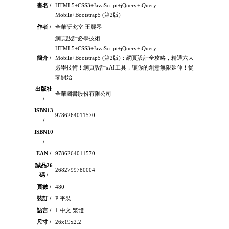
書名 /
HTML5+CSS3+JavaScript+jQuery+jQuery
Mobile+Bootstrap5 (第2版)
作者 /
全華研究室 王麗琴
網頁設計必學技術:
HTML5+CSS3+JavaScript+jQuery+jQuery
簡介 /
Mobile+Bootstrap5 (第2版)：網頁設計全攻略，精通六大
必學技術！網頁設計xAI工具，讓你的創意無限延伸！從
零開始
出版社
全華圖書股份有限公司
/
ISBN13
9786264011570
/
ISBN10
/
EAN /
9786264011570
誠品26
2682799780004
碼 /
頁數 /
480
裝訂 /
P:平裝
語言 /
1:中文 繁體
尺寸 /
26x19x2.2