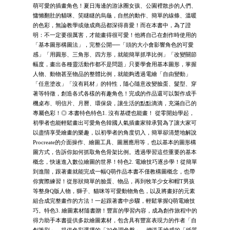
萌可愛的插畫角色！夏日海邊的游泳圈女孩、公園裡散步的人們、
慵懶翻肚的貓咪、笑瞇瞇的烏龜，自然的動作、簡單的線條、溫暖
的色彩，無論教學或做成商品都深得喜愛！而在本書中，為了證
明：不一定要很厲害，才能畫得很可愛！他將自己在創作時使用的
「基本圖形構圖法」，完整公開──「頭的大小會影響角色的可愛
感」「用圓形、三角形、四方形，就能簡單抓準比例」「改變關節
幅度，畫出各種靈活動作都不是問題」只要學會用基本圖形，掌握
人物、動物甚至物品的整體比例，就能夠透過電繪「自由變動」
「任意塗改」「沒有耗材」的特性，隨心隨意改變臉蛋、髮型、穿
著等特徵，創造各式各樣的有趣角色！完成的作品還可以製作成手
機桌布、明信片、月曆、環保袋，讓生活的點點滴滴，充滿自己的
專屬色彩！◎ 本書特色特色1. 沒有基礎也能畫！ 從零開始學起，
初學者也能輕鬆畫出可愛角色韓國人氣插畫家韓承賢為了讓大家可
以盡情享受繪畫的樂趣，以初學者的角度切入，簡單卻清楚地解說
Procreate的介面操作、繪圖工具、圖層應用等，也以基本的圖形構
圖方式，告訴你如何抓取角色骨架比例。透過學習這些重要的基本
概念，快速進入數位繪圖的世界！特色2. 電繪技巧逐步學！從簡單
到進階，跟著畫就能完成一幅Q萌作品本書不僅教構圖概念，也帶
你實際練習！從形狀簡單的臉蛋、物品，再到牧羊少女和帽T男孩
等整身Q版人物，獅子、貓咪等可愛動物角色，以及將畫好的元素
組合成完整畫作的方法！一起跟著書中步驟，輕鬆掌握Q萌電繪技
巧。特色3. 繪圖素材隨書贈！豐富的學習內容，成為創作旅程中的
得力助手本書提供多款繪圖素材，包含具有豐富表現力的作者「自
創筆刷」、提供色彩選擇的「30色調色盤」、增添手繪感的「紙質