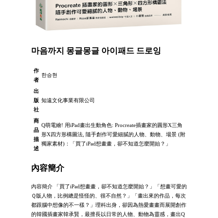
마음까지 몽글몽글 아이패드 드로잉
作
한승현
者
出
版
知遠文化事業有限公司
社
商
Q萌電繪! 用iPad畫出生動角色: Procreate插畫家的圓形X三角
品
形X四方形構圖法, 隨手創作可愛細膩的人物、動物、場景 (附
描
獨家素材)：「買了iPad想畫畫，卻不知道怎麼開始？」
述
內容簡介
內容簡介 「買了iPad想畫畫，卻不知道怎麼開始？」「想畫可愛的
Ｑ版人物，比例總是怪怪的、很不自然？」「畫出來的作品，每次
都跟腦中想像的不一樣？」理科出身，卻因為熱愛畫畫而展開創作
的韓國插畫家韓承賢，最擅長以日常的人物、動物為靈感，畫出Q