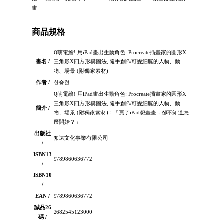
畫
商品規格
Q萌電繪! 用iPad畫出生動角色: Procreate插畫家的圓形X
書名 /
三角形X四方形構圖法, 隨手創作可愛細膩的人物、動
物、場景 (附獨家素材)
作者 /
한승현
Q萌電繪! 用iPad畫出生動角色: Procreate插畫家的圓形X
三角形X四方形構圖法, 隨手創作可愛細膩的人物、動
簡介 /
物、場景 (附獨家素材)：「買了iPad想畫畫，卻不知道怎
麼開始？」
出版社
知遠文化事業有限公司
/
ISBN13
9789860636772
/
ISBN10
/
EAN /
9789860636772
誠品26
2682545123000
碼 /