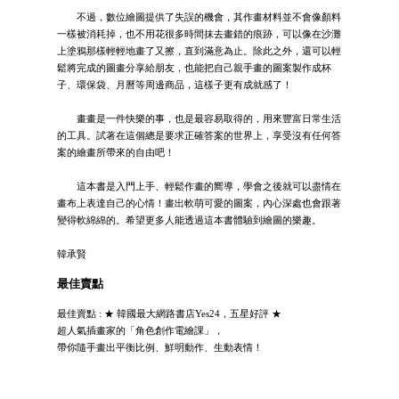
不過，數位繪圖提供了失誤的機會，其作畫材料並不會像顏料
一樣被消耗掉，也不用花很多時間抹去畫錯的痕跡，可以像在沙灘
上塗鴉那樣輕輕地畫了又擦，直到滿意為止。除此之外，還可以輕
鬆將完成的圖畫分享給朋友，也能把自己親手畫的圖案製作成杯
子、環保袋、月曆等周邊商品，這樣子更有成就感了！
畫畫是一件快樂的事，也是最容易取得的，用來豐富日常生活
的工具。試著在這個總是要求正確答案的世界上，享受沒有任何答
案的繪畫所帶來的自由吧！
這本書是入門上手、輕鬆作畫的嚮導，學會之後就可以盡情在
畫布上表達自己的心情！畫出軟萌可愛的圖案，內心深處也會跟著
變得軟綿綿的。希望更多人能透過這本書體驗到繪圖的樂趣。
韓承賢
最佳賣點
最佳賣點 : ★ 韓國最大網路書店Yes24，五星好評 ★
超人氣插畫家的「角色創作電繪課」，
帶你隨手畫出平衡比例、鮮明動作、生動表情！