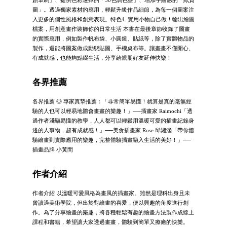
圖」。透過獨家素材的應用，輕鬆升級作品細節，為每一個圖案注
入更多的個性風格和創意表現。特色4. 實用小物自己做！輸出繪圖
檔案，用創意畫作裝飾你的日常生活 本書在最後章節收錄了圖畫
的實際應用，例如製作帆布袋、小圓鏡、貼紙等，除了實體物品的
製作，還能將圖案做成動態貼圖、手機桌布等。讓畫畫不僅開心、
有成就感，也能夠點綴生活，分享給親朋好友延伸快樂！
各界推薦
各界推薦 ◎ 專家真摯推薦：「非常簡單易懂！就算是真的毫無經
驗的人也可以輕易地體會畫畫的樂趣！」──插畫家 Raimochi「透
過作者淺顯易懂的教學，人人都可以輕鬆用溫暖可愛的插畫紀錄身
邊的人事物，超有成就感！」──美食插畫家 Rose 邱湘涵「帶你體
驗繪畫到實際應用的樂趣，完整體驗插畫融入生活的美好！」──
插畫品牌 小黃間
作者介紹
作者介紹 以溫暖可愛風格為畫風的插畫家。雖然是理科出身且未
曾讀過美術學院，但出於對繪畫的喜愛，便以興趣的角度進行創
作。為了分享繪畫的樂趣，將各種輕鬆有趣的繪畫方法製作成線上
課程和書籍，希望讓大家透過畫畫，體驗到簡單又療癒的快樂。