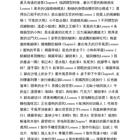
夏天海邊的遊客Chapter4. 強調體型特徵，畫出可愛的動物朋友
Lesson 1 基本的Q版動物構造1. 動物的身體由哪些部位構成？2. 選
擇自己順手的方向3. 抓出臉部五官的特徵Lesson 2 視覺上的兩腳動
物 1. 可靠的大熊2. 小不點企鵝3. 笑瞇瞇烏龜Lesson 3 不同體型的
四腳動物1. 溫柔小狐狸2. 萬獸之王獅子3. 害羞的大象Lesson 4 各
種臉型的小狗1. 莫名嚴肅的比熊犬 2. 活力滿滿的臘腸犬3. 憨厚老
實的法鬥犬Lesson 5 姿勢百變的貓咪1. 縮成團的貓咪吐司2. 晚宴
服帥氣貓咪3. 慵懶翻肚貓咪 Chapter5. 畫出每天的日常風景Lesson
1 遛狗的早晨 1. 構圖草稿2. 藍色外套女子3. 小狗和草叢Lesson 2
騎腳踏車買麵包1. 構圖草稿2. 腳踏車3. 人、貓與麵包Lesson 3 我
的書桌一隅1. 筆記本2. 墨水瓶3. 色鉛筆4. 長尾夾5. 紙膠帶 6. 咖啡
杯7. 護手霜8. 剪刀 9. 鉛筆筒Lesson 4 閒暇的假日時光 1. 構圖草稿
2. 躺在沙發上的女子3. 窗外風景和燈 4. 桌子和下午茶Chapter6. 走
到哪畫到哪！旅行繪畫記錄Lesson 1 美國西部公路旅行 1. 紅色敞
篷車2. 開車的女子3. 美國公路背景Lesson 2 北歐小物與旅人1. 牛
奶盒2. 護唇膏3. 海鷗4. 香菇5. 肉桂捲6. 巧克力7. 腳踏車8. 小木屋
9. 鯖魚罐頭10. 揹著相機的旅人Lesson 3 當地麵包店巡禮 1. 複合式
麵包咖啡店2. 正在遛狗的居民Lesson 4 歐洲的街頭藝人 1. 性格音
樂家2. 手風琴演奏家3. 畫出背景與文字Lesson 5 與森林夥伴的旅
行1. 構圖草稿2. 森林少年3. 刺蝟4. 熊5. 營火6. 背景樹木7. 狐狸8.
帳篷和木柴9. 露營燈10. 草地和彩旗Chapter7. 將畫好的圖片做更多
應用Lesson 1 製作手機背景圖片Lesson 2 製作印刷品1. 貼紙 2. 明
信片、海報3. 個人名片4. 專屬月曆Lesson 3 製作周邊小物1. 小圓
鏡2. 環保袋3. 光敏印章Lesson 4 製作動態貼圖 ── 讓圖案變成動