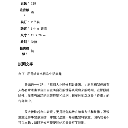
頁數 /
328
注音版
否
/
裝訂 /
P:平裝
語言 /
1:中文 繁體
尺寸 /
19 X 26cm
級別 /
N:無
提供維
無
修 /
試閱文字
自序 : 用電繪畫出日常生活樂趣
曾聽過一句話：「每個人小時候都是畫家。」想當初我們所有
人都有拿著畫筆自由自在將自己的世界表現出來的時期。在那段經
驗裡，並沒有所謂的正確答案和規則，很單純地沉迷於「作畫」的
行為當中。
長大後比起自由表現，更是將焦點放在繪畫方法和技術，導致
畫畫這件事變成負擔，哪怕只是畫一條線也變得慎重。因為想著不
可以出錯，所以不知不覺便開始和畫畫有了隔閡。