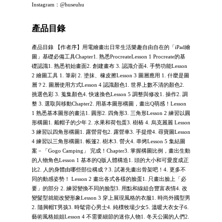
Instagram：@huseuhu
產品目錄
產品目錄 【作者序】用電繪畫出日常生活樂趣自由自在的「iPad繪
圖」基礎必備工具Chapter1. 熟悉ProcreateLesson 1 Procreate的基
礎認識1. 熟悉初始畫面2. 創建畫布 3. 認識介面4. 手勢功能Lesson
2 繪圖工具 1. 筆刷 2. 塗抹、橡皮擦Lesson 3 圖層應用 1. 什麼是圖
層？2. 圖層使用方式Lesson 4 認識顏色1. 世界上數不清的顏色2.
挑選色彩 3. 蒐集顏色4. 快速換色Lesson 5 調整與修改1. 操作2. 調
整 3. 選取與移動Chapter2. 用基本圖形構圖，畫出Q萌感！Lesson
1 熟悉基本圖形的畫法1. 圓形2. 四角形3. 三角形Lesson 2 練習以圓
形構圖1. 戴帽子的少年 2. 水果和荷包蛋3. 樹樁 4. 烏克麗麗 Lesson
3 練習以四角形構圖1. 露營背包2. 露營車3. 手提燈4. 尋寶圖Lesson
4 練習以三角形構圖1. 帳篷2. 樹木3. 營火4. 串烤Lesson 5 集結圖
案－「Gogo Camping」 完成！Chapter3. 掌握構圖比例，畫出生動
的人物角色Lesson 1 基本的Q版人體構造1. 頭的大小和可愛度成正
比2. 人的身體由哪些部位構成？3. 試著先畫出骨架吧！4. 更多不
同的動感姿勢！ Lesson 2 畫出各式各樣的臉蛋1. 只畫出臉上「必
要」的部分 2. 練習變換不同的臉型3. 用點和線組合豐富表情4. 改
變髮型就能改變形象Lesson 3 穿上展現風格的衣服1. 時尚外國型男
2. 隨興帽T男孩3. 時髦背心男士4. 純樸牧場少女5. 溫暖大衣女子6.
藝術風格姐姐Lesson 4 不需要細節的迷你人物1. 冬天公園的人們2.