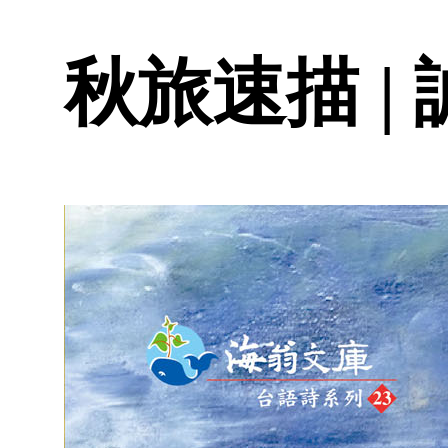
秋旅速描 |