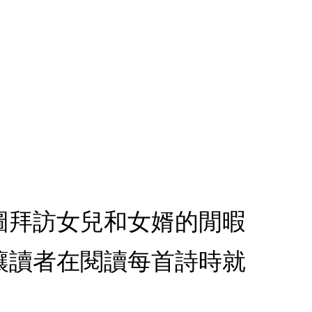
雅圖拜訪女兒和女婿的閒暇
讓讀者在閱讀每首詩時就