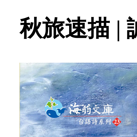
秋旅速描 |