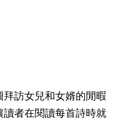
雅圖拜訪女兒和女婿的閒暇
讓讀者在閱讀每首詩時就