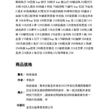
啄樹鳥仔 56恐龍 kap 樹仔 58椅仔 kap 猴山仔 60貓頭鳥 62囡仔行
大棋 64詩人賣詩 66烏貓 ê 特技 70綠頭鴨 74蘆竹 kap 石頭 78金色
ê 溪水 80魚橋傳說 82雙水沖 84遙控媽媽 86牽狗仔散步 88趨冰 ê
姑娘 92虎口籃球場 96畫家徛厝邊 98支點 100迎新圖 102過去抑未
來 106水草kap 石頭 108防空壕 110長頷鳥 kap 花 112鏡之樹 114
海漲 118沙漠 ê 夢 120行路樹 124拼貼藝術 128塗肉若有肥底 130
綠色磅空 134夢中 ê 山海景 138太空餐 142孤鳥 ê 願望 146情人蠟
條 150籬笆出租 154七號碼頭 158走唱 ê 金耳鉤 162發芽 ê 帆 166
起厝 170看海 ê 日子 174囡仔kap 海 178馴狗者 182艋舺 184迷失
188月娘頂懸 ê 兔仔 192大流柴之旅 196觀光厝 200徛衛兵 ê 島嶼
204烏鴉 kap燈塔 208觀音音樂店 212祕密花園 216太空夢 220是熊
是虎 224賣冰 ê 兔仔伯 228溼地 232海灣暮色 236
商品規格
書名 /
秋旅速描
作者 /
李勤岸
秋旅速描：整本詩集是作者在2022年前往美國西雅圖拜
訪女兒和女婿的閒暇時間所創作，每一首詩搭配作者當
簡介 /
時拍下的照片，讓讀者在閱讀每首詩時就像跟著作者一
同旅行的感覺。作
出版社
金安出版事業有限公司