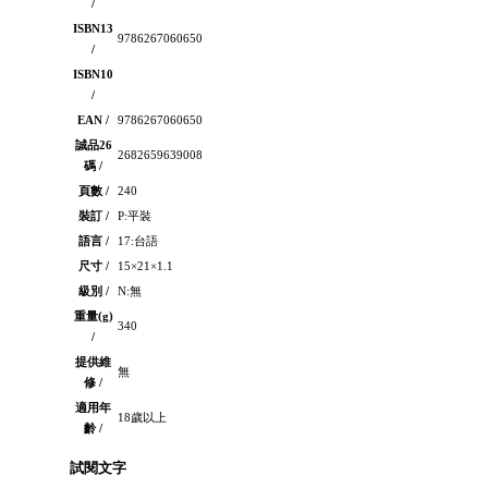
/
ISBN13
9786267060650
/
ISBN10
/
EAN /
9786267060650
誠品26
2682659639008
碼 /
頁數 /
240
裝訂 /
P:平裝
語言 /
17:台語
尺寸 /
15×21×1.1
級別 /
N:無
重量(g)
340
/
提供維
無
修 /
適用年
18歲以上
齡 /
試閱文字