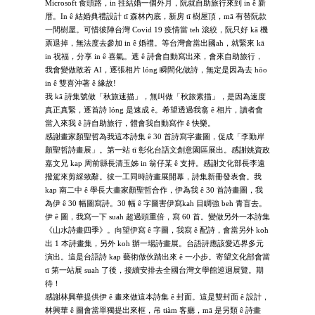
Microsoft 食頭路，in 拄結婚一個外月，阮就自助旅行來到 in ê 新
厝。In ê 結婚典禮設計 tī 森林內底，新房 tī 樹屋頂，mā 有替阮款
一間樹屋。可惜彼陣台灣 Covid 19 疫情當 teh 滾絞，阮只好 kā 機
票退掉，無法度去參加 in ê 婚禮。等台灣會當出國ah，就緊來 kā
in 祝福，分享 in ê 喜氣。遮 ê 詩會自動寫出來，會來自助旅行，
我會變做敢若 AI，逐張相片 lóng 瞬間化做詩，無定是因為去 hōo
in ê 雙喜沖著 ê 緣故!
我 kā 詩集號做「秋旅速描」，無叫做「秋旅素描」，是因為速度
真正真緊，逐首詩 lóng 是速成 ê。希望透過我翕 ê 相片，讀者會
當入來我 ê 詩自助旅行，體會我自動寫作 ê 快樂。
感謝畫家顏聖哲為我這本詩集 ê 30 首詩寫字畫圖，促成「李勤岸
顏聖哲詩畫展」。第一站 tī 彰化台語文創意園區展出。感謝姚資政
嘉文兄 kap 周前縣長清玉姊 in 翁仔某 ê 支持。感謝文化部長李遠
撥駕來剪綵致辭。彼一工同時詩畫展開幕，詩集新冊發表會。我
kap 南二中 ê 學長大畫家顏聖哲合作，伊為我 ê 30 首詩畫圖，我
為伊 ê 30 幅圖寫詩。30 幅 ê 字圖害伊寫kah 目睭強 beh 青盲去。
伊 ê 圖，我寫一下 suah 超過頭重倍，寫 60 首。變做另外一本詩集
《山水詩畫四季》。向望伊寫 ê 字圖，我寫 ê 配詩，會當另外 koh
出 1 本詩畫集，另外 koh 辦一場詩畫展。台語詩應該愛迒界多元
演出。這是台語詩 kap 藝術做伙踏出來 ê 一小步。寄望文化部會當
tī 第一站展 suah 了後，接續安排去全國台灣文學館巡迴展覽。期
待！
感謝林興華提供伊 ê 畫來做這本詩集 ê 封面。這是雙封面 ê 設計，
林興華 ê 圖會當單獨提出來框，吊 tiàm 客廳，mā 是另類 ê 詩畫