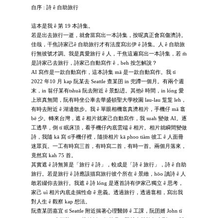
自序 : 詩 ê 自助旅行
這本是我 ê 第 19 本詩集。
若是出去旅行一逝，就會當寫出一本詩集，按呢真正會寫傷濟詩。
佳哉，干焦詩家己ê 自助旅行才有法度寫出伊 ê 詩集。人 ê 自助旅
行無彼號才調。我是真愛旅行 ê 人，干焦這遍寫出一本詩集，若 m̄
是詩家己去旅行，詩家己自動寫作 ê，beh 按怎解說？
AI 寫作是一款自動寫作，這本詩集 mā 是一款自動寫作。我 tī
2022 年10 月 kap 阮某去 Seattle 查某囝 in 兜蹛一個月。有兩个週
末，in 翁仔某有tshuā 阮去附近 ê 景點迌。其他ê 時間，in lóng 愛
上班真無閒，阮有時坐公車去華盛頓聖大學校園 lau-lau 踅踅 leh，
有時去附近 ê 湖邊散步。我 ê 單眼相機翕真濟相片，手機仔 mā 翕
bē 少。轉來台灣，遮 ê 相片就家己自動寫作，我 suah 變做 AI。逐
工透早，倒 tī 眠床頂，看手機仔內底雲端 ê 相片。相片就瞬間變做
詩，我隨 kā 寫 tī手機仔裡，隨掛相片 kā phoo tiàm 彼工 ê 人面冊
迷眾頁。一工有時寫三首，有時寫二首，有時一首。兩個月落來，
竟然寫 kah 75 首。
其實遮 ê 詩無算是「旅行 ê 詩」，較成是「詩 ê 旅行」，詩 ê 自助
旅行。若是旅行 ê 詩應該描寫旅行彼个所在 ê 景緻，hōo 讀詩 ê 人
敢若綴你去旅行。我遮 ê 詩 lóng 是逐首詩有伊家己獨立 ê 思考，
家己 uì 相片內底走揣性命 ê 意義。透過旅行，透過翕相，寫出我
對人生 ê 觀察 kap 想法。
阮查某囝嘉宜 tī Seattle 附近揣著心理醫師 ê 工課，阮囝婿 John tī