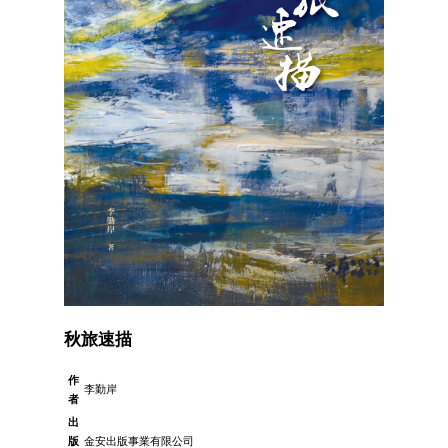
秋旅速描
作
李勤岸
者
出
版
金安出版事業有限公司