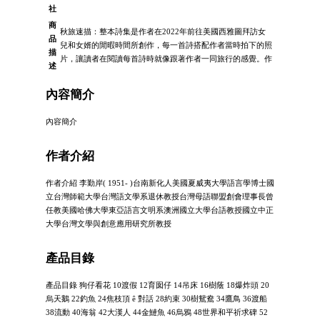
社
商
秋旅速描：整本詩集是作者在2022年前往美國西雅圖拜訪女
品
兒和女婿的閒暇時間所創作，每一首詩搭配作者當時拍下的照
描
片，讓讀者在閱讀每首詩時就像跟著作者一同旅行的感覺。作
述
內容簡介
內容簡介
作者介紹
作者介紹 李勤岸( 1951- )台南新化人美國夏威夷大學語言學博士國
立台灣師範大學台灣語文學系退休教授台灣母語聯盟創會理事長曾
任教美國哈佛大學東亞語言文明系澳洲國立大學台語教授國立中正
大學台灣文學與創意應用研究所教授
產品目錄
產品目錄 狗仔看花 10渡假 12育囡仔 14吊床 16樹蔭 18爆炸頭 20
烏天鵝 22釣魚 24焦枝頂 ê 對話 28約束 30樹鴛鴦 34鷹鳥 36渡船
38流動 40海翁 42大漢人 44金鰱魚 46烏鴉 48世界和平祈求碑 52