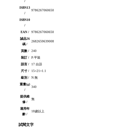
/
ISBN13
9786267060650
/
ISBN10
/
EAN /
9786267060650
誠品26
2682659639008
碼 /
頁數 /
240
裝訂 /
P:平裝
語言 /
17:台語
尺寸 /
15×21×1.1
級別 /
N:無
重量(g)
340
/
提供維
無
修 /
適用年
18歲以上
齡 /
試閱文字