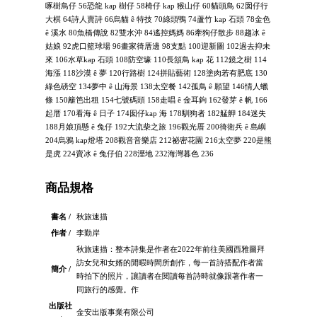
啄樹鳥仔 56恐龍 kap 樹仔 58椅仔 kap 猴山仔 60貓頭鳥 62囡仔行
大棋 64詩人賣詩 66烏貓 ê 特技 70綠頭鴨 74蘆竹 kap 石頭 78金色
ê 溪水 80魚橋傳說 82雙水沖 84遙控媽媽 86牽狗仔散步 88趨冰 ê
姑娘 92虎口籃球場 96畫家徛厝邊 98支點 100迎新圖 102過去抑未
來 106水草kap 石頭 108防空壕 110長頷鳥 kap 花 112鏡之樹 114
海漲 118沙漠 ê 夢 120行路樹 124拼貼藝術 128塗肉若有肥底 130
綠色磅空 134夢中 ê 山海景 138太空餐 142孤鳥 ê 願望 146情人蠟
條 150籬笆出租 154七號碼頭 158走唱 ê 金耳鉤 162發芽 ê 帆 166
起厝 170看海 ê 日子 174囡仔kap 海 178馴狗者 182艋舺 184迷失
188月娘頂懸 ê 兔仔 192大流柴之旅 196觀光厝 200徛衛兵 ê 島嶼
204烏鴉 kap燈塔 208觀音音樂店 212祕密花園 216太空夢 220是熊
是虎 224賣冰 ê 兔仔伯 228溼地 232海灣暮色 236
商品規格
書名 /
秋旅速描
作者 /
李勤岸
秋旅速描：整本詩集是作者在2022年前往美國西雅圖拜
訪女兒和女婿的閒暇時間所創作，每一首詩搭配作者當
簡介 /
時拍下的照片，讓讀者在閱讀每首詩時就像跟著作者一
同旅行的感覺。作
出版社
金安出版事業有限公司