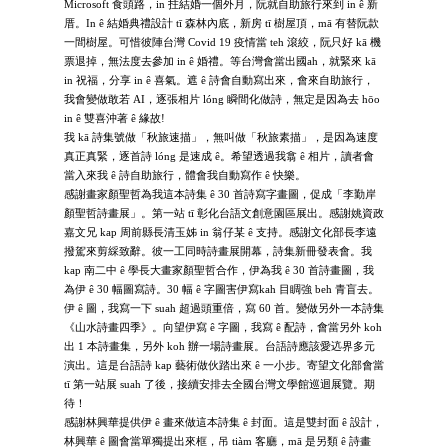
Microsoft 食頭路，in 拄結婚一個外月，阮就自助旅行來到 in ê 新
厝。In ê 結婚典禮設計 tī 森林內底，新房 tī 樹屋頂，mā 有替阮款
一間樹屋。可惜彼陣台灣 Covid 19 疫情當 teh 滾絞，阮只好 kā 機
票退掉，無法度去參加 in ê 婚禮。等台灣會當出國ah，就緊來 kā
in 祝福，分享 in ê 喜氣。遮 ê 詩會自動寫出來，會來自助旅行，
我會變做敢若 AI，逐張相片 lóng 瞬間化做詩，無定是因為去 hōo
in ê 雙喜沖著 ê 緣故!
我 kā 詩集號做「秋旅速描」，無叫做「秋旅素描」，是因為速度
真正真緊，逐首詩 lóng 是速成 ê。希望透過我翕 ê 相片，讀者會
當入來我 ê 詩自助旅行，體會我自動寫作 ê 快樂。
感謝畫家顏聖哲為我這本詩集 ê 30 首詩寫字畫圖，促成「李勤岸
顏聖哲詩畫展」。第一站 tī 彰化台語文創意園區展出。感謝姚資政
嘉文兄 kap 周前縣長清玉姊 in 翁仔某 ê 支持。感謝文化部長李遠
撥駕來剪綵致辭。彼一工同時詩畫展開幕，詩集新冊發表會。我
kap 南二中 ê 學長大畫家顏聖哲合作，伊為我 ê 30 首詩畫圖，我
為伊 ê 30 幅圖寫詩。30 幅 ê 字圖害伊寫kah 目睭強 beh 青盲去。
伊 ê 圖，我寫一下 suah 超過頭重倍，寫 60 首。變做另外一本詩集
《山水詩畫四季》。向望伊寫 ê 字圖，我寫 ê 配詩，會當另外 koh
出 1 本詩畫集，另外 koh 辦一場詩畫展。台語詩應該愛迒界多元
演出。這是台語詩 kap 藝術做伙踏出來 ê 一小步。寄望文化部會當
tī 第一站展 suah 了後，接續安排去全國台灣文學館巡迴展覽。期
待！
感謝林興華提供伊 ê 畫來做這本詩集 ê 封面。這是雙封面 ê 設計，
林興華 ê 圖會當單獨提出來框，吊 tiàm 客廳，mā 是另類 ê 詩畫