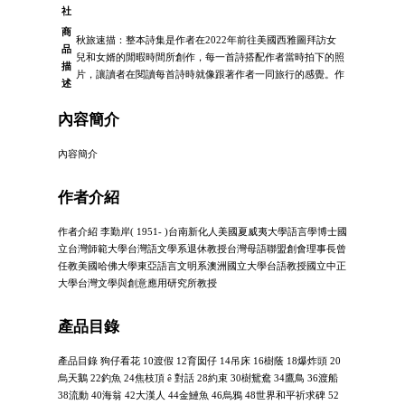
社
商
秋旅速描：整本詩集是作者在2022年前往美國西雅圖拜訪女
品
兒和女婿的閒暇時間所創作，每一首詩搭配作者當時拍下的照
描
片，讓讀者在閱讀每首詩時就像跟著作者一同旅行的感覺。作
述
內容簡介
內容簡介
作者介紹
作者介紹 李勤岸( 1951- )台南新化人美國夏威夷大學語言學博士國
立台灣師範大學台灣語文學系退休教授台灣母語聯盟創會理事長曾
任教美國哈佛大學東亞語言文明系澳洲國立大學台語教授國立中正
大學台灣文學與創意應用研究所教授
產品目錄
產品目錄 狗仔看花 10渡假 12育囡仔 14吊床 16樹蔭 18爆炸頭 20
烏天鵝 22釣魚 24焦枝頂 ê 對話 28約束 30樹鴛鴦 34鷹鳥 36渡船
38流動 40海翁 42大漢人 44金鰱魚 46烏鴉 48世界和平祈求碑 52