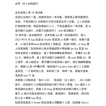
自序 : 詩 ê 自助旅行
這本是我 ê 第 19 本詩集。
若是出去旅行一逝，就會當寫出一本詩集，按呢真正會寫傷濟詩。
佳哉，干焦詩家己ê 自助旅行才有法度寫出伊 ê 詩集。人 ê 自助旅
行無彼號才調。我是真愛旅行 ê 人，干焦這遍寫出一本詩集，若 m̄
是詩家己去旅行，詩家己自動寫作 ê，beh 按怎解說？
AI 寫作是一款自動寫作，這本詩集 mā 是一款自動寫作。我 tī
2022 年10 月 kap 阮某去 Seattle 查某囝 in 兜蹛一個月。有兩个週
末，in 翁仔某有tshuā 阮去附近 ê 景點迌。其他ê 時間，in lóng 愛
上班真無閒，阮有時坐公車去華盛頓聖大學校園 lau-lau 踅踅 leh，
有時去附近 ê 湖邊散步。我 ê 單眼相機翕真濟相片，手機仔 mā 翕
bē 少。轉來台灣，遮 ê 相片就家己自動寫作，我 suah 變做 AI。逐
工透早，倒 tī 眠床頂，看手機仔內底雲端 ê 相片。相片就瞬間變做
詩，我隨 kā 寫 tī手機仔裡，隨掛相片 kā phoo tiàm 彼工 ê 人面冊
迷眾頁。一工有時寫三首，有時寫二首，有時一首。兩個月落來，
竟然寫 kah 75 首。
其實遮 ê 詩無算是「旅行 ê 詩」，較成是「詩 ê 旅行」，詩 ê 自助
旅行。若是旅行 ê 詩應該描寫旅行彼个所在 ê 景緻，hōo 讀詩 ê 人
敢若綴你去旅行。我遮 ê 詩 lóng 是逐首詩有伊家己獨立 ê 思考，
家己 uì 相片內底走揣性命 ê 意義。透過旅行，透過翕相，寫出我
對人生 ê 觀察 kap 想法。
阮查某囝嘉宜 tī Seattle 附近揣著心理醫師 ê 工課，阮囝婿 John tī