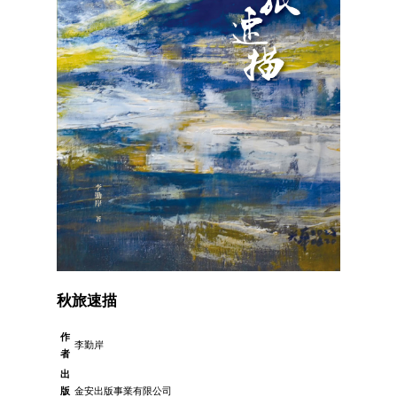
秋旅速描
作
李勤岸
者
出
版
金安出版事業有限公司