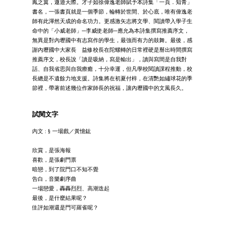
鳳之翼，遨遊天際。才子如徐偉逸老師賦予本詩集「一頁．知青」
書名，一張書頁就是一個季節，輪轉於世間、於心底，唯有偉逸老
師有此渾然天成的命名功力。更感激矢志將文學、閱讀帶入學子生
命中的「小威老師」─李威使老師─應允為本詩集撰寫推薦序文，
無異是對內壢國中有志寫作的學生，最強而有力的鼓舞。最後，感
謝內壢國中大家長 益修校長在陀螺轉的日常裡硬是掰出時間撰寫
推薦序文，校長說「讀是吸納，寫是輸出」，讀與寫間是自我對
話、自我省思與自我療癒，十分幸運，但凡學校閱讀課程推動，校
長總是不遺餘力地支援。詩集將在初夏付梓，在清艷如繡球花的季
節裡，帶著前述幾位作家師長的祝福，讓內壢國中的文風長久。
試閱文字
內文 : § 一場戲／黃憶鈜
欣賞，是張海報
喜歡，是張劇門票
暗戀，到了院門口不知不覺
告白，音樂劇序曲
一場戀愛，轟轟烈烈、高潮迭起
最後，是什麼結果呢？
佳評如潮還是門可羅雀呢？