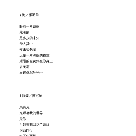
§ 海／張羽華
眼前一片蔚藍
藏著的
是多少的未知
潛入其中
被未知包圍
反是一片深藍的穩重
耀眼的金黃鑲在你身上
多美啊
在這粼粼波光中
§ 眼鏡／陳冠璇
馬賽克
充斥著我的世界
是你
引領著我回到了曾經
與我同行
你不告而別