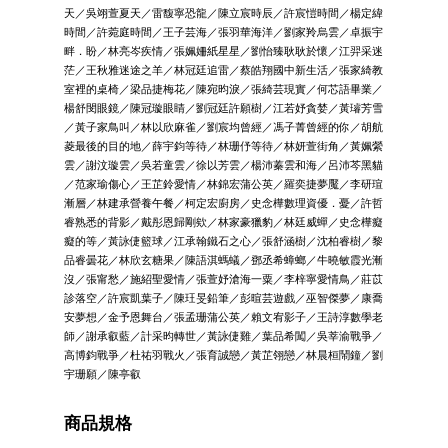
天／吳翊萱夏天／雷馥寧恐龍／陳立宸時辰／許宸愷時間／楊定緯
時間／許菀庭時間／王子芸海／張羽華海洋／劉家羚烏雲／卓振宇
畔．盼／林亮岑疾情／張姵姍紙星星／劉怡臻耿耿於懷／江羿采迷
茫／王秋雅迷途之羊／林冠廷追雷／蔡皓翔國中新生活／張家綺教
室裡的桌椅／梁品捷梅花／陳宛昀淚／張綺芸現實／何芯語畢業／
楊舒閔眼鏡／陳冠璇眼睛／劉冠廷許願樹／江若妤貪婪／黃璿芳雪
／黃子家鳥叫／林以欣麻雀／劉宸均曾經／馮子菁曾經的你／胡航
菱最後的目的地／薛宇鈞等待／林珊伃等待／林妍萱街角／黃姵縈
雲／謝汶璇雲／吳若童雲／徐以芳雲／楊沛蓁雲和海／呂沛芩黑貓
／范家瑜傷心／王芷鈴愛情／林錦宏蒲公英／羅奕捷夢魘／李研瑄
漸層／林建承營養午餐／柯定宏廚房／史念樺數理資優．憂／許哲
睿熟悉的背影／戴彤恩歸剛欸／林家豪獵豹／林廷威蟬／史念樺癡
癡的等／黃詠倢籃球／江承翰鐵石之心／張舒涵樹／沈柏睿樹／黎
品睿曇花／林欣玄糖果／陳語淇螞蟻／鄧丞希蟑螂／牛曉敏霞光漸
沒／張甯愁／施紹聖愛情／張萱妤滄海一粟／李梓寧愛情鳥／莊苡
診落空／許宸凱葉子／陳玨旻鉛筆／彭暄芸遊戲／巫智傑夢／康喬
安夢想／金予恩舞台／張孟珊蒲公英／賴文宥影子／王詩淳數學老
師／謝承叡藍／計采昀轉世／黃詠倢雞／葉品希闖／吳莘渝戰爭／
高博鈞戰爭／杜祐羽戰火／張育誠戀／黃芷翎戀／林晨桓鬧鐘／劉
宇珊願／陳亭叡
商品規格