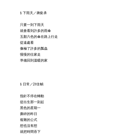
§ 下雨天／蔣俊承
只要一到下雨天
就會看到許多的雨傘
五顏六色的傘在路上行走
從遠處看
像極了許多的瓢蟲
慢慢的往家走
準備回到溫暖的家
§ 日常／許佳幀
指針不停在轉動
從出生那一刻起
黑色的星期一
撕碎的昨日
複雜的公式
想也沒有想
就把時間吞下