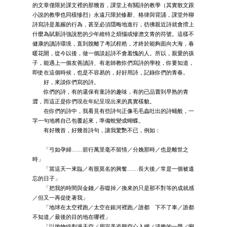
的文章僅限於課文裡的那幾首，課堂上有關詩的教學（其實散文跟
小說的教學也同樣慘烈）永遠只限於修辭、格律與背誦，課堂外聊
詩寫詩是羞赧的行為，甚至必須隱晦地進行，彷彿親近詩就會揹上
什麼為賦新詩強說愁的少年維特之煩惱或慘澹文青的符號。這樣不
健康的讀詩環境，直到脫離了考試桎梏，才終於能夠面向大海，春
暖花開，從今以後，做一個談起詩不會羞愧的人。所以，親愛的孩
子，能遇上一個友善讀詩、有老師教你們寫詩的學校，你要知道，
即使在這個時候，也是不容易的，好好用詩，記錄你們的青春。
好，來談你們寫的詩。
你們的詩，有的還保有童詩的趣味，有的已品嘗到早熟的青
澀，而這正是你們現在年紀呈現出來的真實樣貌。
在你們的詩中，我看見有些詩句正像毛毛蟲吐出的詩蛹般，一
字一句地將自己包覆起來，準備蛻變成蝴蝶。
有好幾首，好幾首詩句，讓我驚艷不已，例如：
「弓如孕婦……箭行萬里毫不留情／分娩那時／也是離世之
時」
「當這天一來臨／有股莫名的興奮……長大後／常是一個被遺
忘的日子」
「把我的時間與金錢／吞噬掉／換來的只是那不對等的成就感
／但又一再促使著我」
「地球在太空裡跑／太空在銀河裡跑／誰都 下不了車／誰都
不知道／最後的目的地在哪裡」
「以拋物線劃過天空／用完美姿態空心入網／清脆的一聲／唰