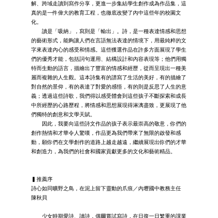
解、跨域走讀到寫作分享，更進一步集結學生創作成為作品集，這
真的是一件偉大的教育工程，也徹底改變了內中這些年的校園文
化。
讀是「吸納」，寫則是「輸出」。詩，是一種表達情感和思想
的藝術形式，能夠讓人們在言語無法表達的情境下，用最純粹的文
字來表達內心的感受和情感。這些獲選作品在許多方面展現了學生
們的優秀才能，包括詞句運用、結構設計和內容表現等；他們用獨
特而生動的語言，描繪出了豐富的情感和經歷，從而呈現出一種美
麗而複雜的人生觀。這本詩集有的譜寫了生活的美好，有的描繪了
對自然的景仰，有的表達了對愛的感悟，有的則是反思了人生的意
義；透過這些詩歌，我們得以感受體會到這些孩子不斷探索和成長
中所經歷的心路歷程，將情感和思想展現得淋漓盡致，更展現了他
們獨特的創意和文學天賦。
因此，我要向這些詩文作品的孩子表示最崇高的敬意，你們的
創作熱情和才華令人驚嘆，作品更為我們帶來了無限的啟發和感
動，願你們在文學創作的道路上越走越遠，繼續展現出你們的才華
和創造力，為我們的社會和國家貢獻更多的文化和藝術精品。
▍推薦序
詩心如同曠野之鳥，在泥上留下靈動的爪痕／內壢國中教務主任
陳秋貝
少女時期愛詩、讀詩，偶爾嘗試寫詩，在日復一日繁重的課業