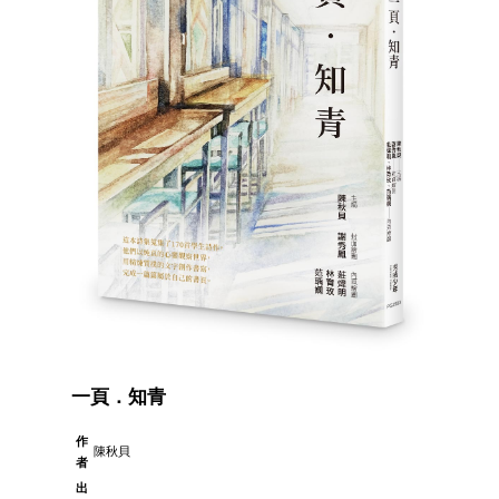
一頁．知青
作
陳秋貝
者
出