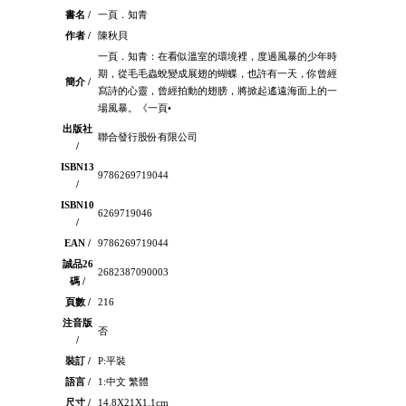
書名 /
一頁．知青
作者 /
陳秋貝
一頁．知青：在看似溫室的環境裡，度過風暴的少年時
期，從毛毛蟲蛻變成展翅的蝴蝶，也許有一天，你曾經
簡介 /
寫詩的心靈，曾經拍動的翅膀，將掀起遙遠海面上的一
場風暴。《一頁•
出版社
聯合發行股份有限公司
/
ISBN13
9786269719044
/
ISBN10
6269719046
/
EAN /
9786269719044
誠品26
2682387090003
碼 /
頁數 /
216
注音版
否
/
裝訂 /
P:平裝
語言 /
1:中文 繁體
尺寸 /
14.8X21X1.1cm