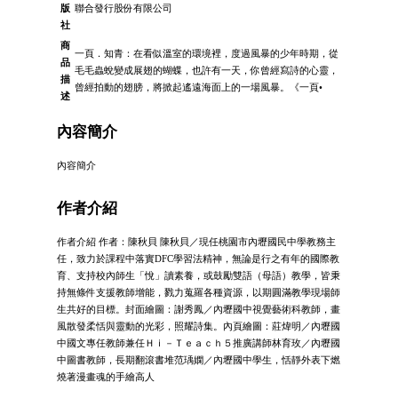
版
聯合發行股份有限公司
社
商
一頁．知青：在看似溫室的環境裡，度過風暴的少年時期，從
品
毛毛蟲蛻變成展翅的蝴蝶，也許有一天，你曾經寫詩的心靈，
描
曾經拍動的翅膀，將掀起遙遠海面上的一場風暴。《一頁•
述
內容簡介
內容簡介
作者介紹
作者介紹 作者：陳秋貝 陳秋貝／現任桃園市內壢國民中學教務主
任，致力於課程中落實DFC學習法精神，無論是行之有年的國際教
育、支持校內師生「悅」讀素養，或鼓勵雙語（母語）教學，皆秉
持無條件支援教師增能，戮力蒐羅各種資源，以期圓滿教學現場師
生共好的目標。封面繪圖：謝秀鳳／內壢國中視覺藝術科教師，畫
風散發柔恬與靈動的光彩，照耀詩集。內頁繪圖：莊煒明／內壢國
中國文專任教師兼任Ｈｉ－Ｔｅａｃｈ５推廣講師林育玫／內壢國
中圖書教師，長期翻滾書堆范瑀嫻／內壢國中學生，恬靜外表下燃
燒著漫畫魂的手繪高人