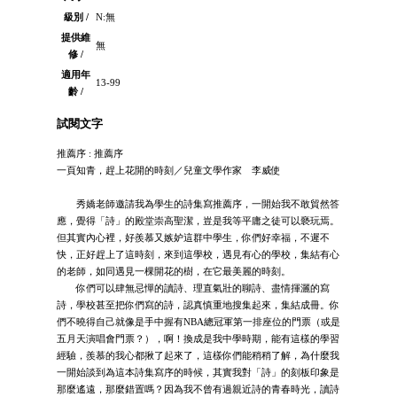
級別 /
N:無
提供維
無
修 /
適用年
13-99
齡 /
試閱文字
推薦序 : 推薦序
一頁知青，趕上花開的時刻／兒童文學作家 李威使
秀嬌老師邀請我為學生的詩集寫推薦序，一開始我不敢貿然答
應，覺得「詩」的殿堂崇高聖潔，豈是我等平庸之徒可以褻玩焉。
但其實內心裡，好羨慕又嫉妒這群中學生，你們好幸福，不遲不
快，正好趕上了這時刻，來到這學校，遇見有心的學校，集結有心
的老師，如同遇見一棵開花的樹，在它最美麗的時刻。
你們可以肆無忌憚的讀詩、理直氣壯的聊詩、盡情揮灑的寫
詩，學校甚至把你們寫的詩，認真慎重地搜集起來，集結成冊。你
們不曉得自己就像是手中握有NBA總冠軍第一排座位的門票（或是
五月天演唱會門票？），啊！換成是我中學時期，能有這樣的學習
經驗，羨慕的我心都揪了起來了，這樣你們能稍稍了解，為什麼我
一開始談到為這本詩集寫序的時候，其實我對「詩」的刻板印象是
那麼遙遠，那麼錯置嗎？因為我不曾有過親近詩的青春時光，讀詩