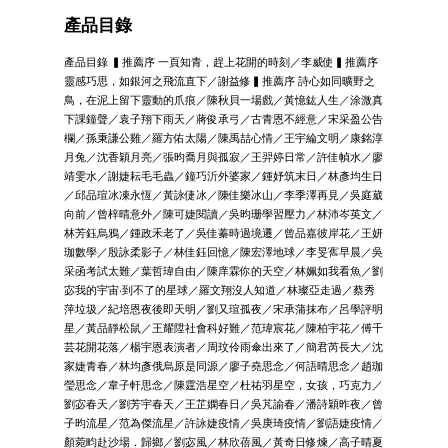
產品目錄
產品目錄 ▍推薦序 一頁知青，趕上花開的時刻／李威使▍推薦序
靈感巧思，如銀河之飛流直下／謝益修▍推薦序 詩心如同曠野之
鳥，在泥上留下靈動的爪痕／陳秋貝一場戲／黃憶鈜人生／涂溦真
下課鐘聲／袁子翔下雨天／蔣俊承弓／古青恩不經意／宋采盈公告
欄／孫秉謙公雞／羅方佑太陽／陳禹喆心情／王宇綸文明／康銘淳
月兔／沈香穎月亮／張昀喬月與孤寂／王羿婷日常／許佳幀水／廖
靖雯水／謝婕耘毛毛蟲／鐘巧沂外婆家／鍾妤筑末日／林彥均生日
／邱品瑄冰凍永恆／黃詠倢冰／陳佳樂冰山／李季澤再見／吳庭葳
向前／曾梓晴意外／陳可婕閱讀／吳昀珊學習壓力／林沛岑英文／
林芳鈺烏鴉／鍾政禾老了／吳佳蓁時過境遷／曾品嘉彼岸花／王妍
珈數學／殷詠柔影子／林佳鈺回憶／陳宏澤地球／李旻寯早晨／吳
采函考試太難／葉哲瑋自由／陳庠霖你的天空／林姵如我看魚／劉
宓我的宇宙‧到不了的星球／羅文翔沒人知道／林璨亞走過／蔡秀
萍垃圾／紀培恩夜後即天明／劉又瑄孤夜／宋承蒲抹布／呂學評明
星／黃品靜松鼠／王耀陞社會科好難／范瑋宸花／陳柏宇花／傅千
芸花開花落／楊宇恩表演者／周玟伶雨傘出來了／簡君芮長大／沈
家婕青春／林均彥俄烏原是同源／廖子堯思念／何語晴思念／趙珈
瑩思念／韋子軒思念／陳霆浩星空／杜祐羽星空，女孩，巧克力／
劉宓春天／劉芳宇春天／王芷嫻春日／吳芃諭春／潘詩穎昨夜／曾
子昀流星／范為傑流星／許詠婕疫情／吳庚琦疫情／劉語婕疫情／
顏菀畇赴沙場．歸鄉／劉宓風／林欣蓓風／黃奇日修煉／高子晴夏