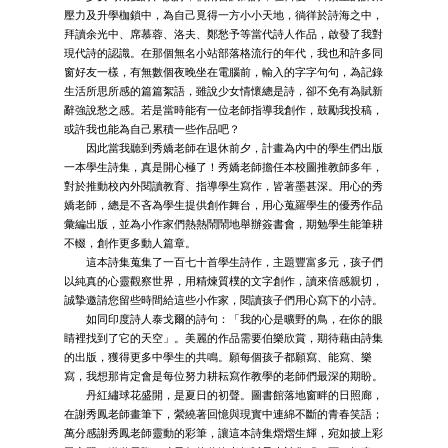
壓力及升學枷鎖中，為自己覓得一方小小天地，徜徉於詩海之中，
拜讀余光中、席慕蓉、洛夫、鄭愁予等當代詩人作品，啟發了我對
現代詩的認識。在那個無名小站部落格流行的年代，我也和許多同
窗好友一樣，有無數個夜晚坐在電腦前，輸入的字字句句，為記錄
生活所思所感的篇篇絮語，雖說少女情懷總是詩，卻不免有為賦新
辭強說愁之感。若是當時能有一位老師指導我創作，鼓勵我投稿，
或許我也能為自己累積一些作品吧？
因此當我聽到秀嬌老師在退休前夕，計畫為內中的學生們出版
一本學生詩集，真是開心極了！秀嬌老師擔任本校圖推教師多年，
對於推動校內外閱讀教育、指導學生寫作，皆著墨甚深。用心的秀
嬌老師，總是不吝為學生提供創作舞台，用心蒐羅學生的優秀作品
彙編出版，並為小作家們熱熱鬧鬧地舉辦簽書會，期勉學生能筆耕
不輟，創作更多動人篇章。
這本詩集蒐集了一百七十首學生詩作，主題豐富多元，孩子們
以純真的心靈觀察世界，用精煉質樸的文字創作，讀來倍感親切，
誠摯邀請您留些時間給這些小作家，閱讀孩子們用心寫下的小詩。
如同印度詩人泰戈爾的詩句：「我的心是曠野的鳥，在你的眼
睛裡找到了它的天空」。美麗的作品需要伯樂欣賞，期待藉由詩集
的出版，獲得更多中學生的共鳴。願每個孩子都願寫、能寫、樂
寫，我想那肯定會是每位努力耕耘寫作教學的老師們最深的期盼。
丹紅繡球花盛開，是夏日的初聲。圖書館落地窗畔的日照廊，
在謝秀鳳老師畫筆下，縈繞著回憶與現實中連綿不斷的青春笑語；
萬分感謝秀鳳老師靈動的彩筆，讓這本詩集熠熠生輝，宛如披上彩