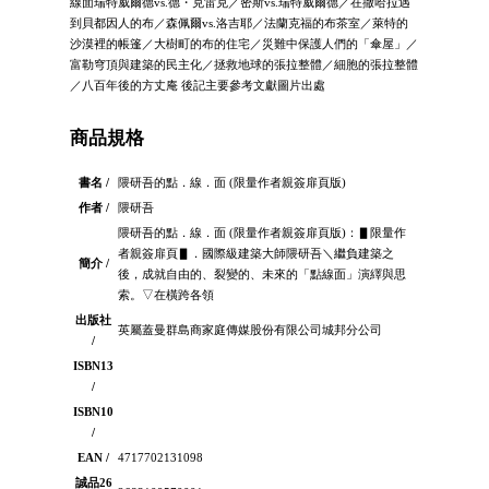
線面瑞特威爾德vs.德・克雷克／密斯vs.瑞特威爾德／在撒哈拉遇
到貝都因人的布／森佩爾vs.洛吉耶／法蘭克福的布茶室／萊特的
沙漠裡的帳篷／大樹町的布的住宅／災難中保護人們的「傘屋」／
富勒穹頂與建築的民主化／拯救地球的張拉整體／細胞的張拉整體
／八百年後的方丈庵 後記主要參考文獻圖片出處
商品規格
書名 /
隈研吾的點．線．面 (限量作者親簽扉頁版)
作者 /
隈研吾
隈研吾的點．線．面 (限量作者親簽扉頁版)：▋限量作
者親簽扉頁▋．國際級建築大師隈研吾＼繼負建築之
簡介 /
後，成就自由的、裂變的、未來的「點線面」演繹與思
索。▽在橫跨各領
出版社
英屬蓋曼群島商家庭傳媒股份有限公司城邦分公司
/
ISBN13
/
ISBN10
/
EAN /
4717702131098
誠品26