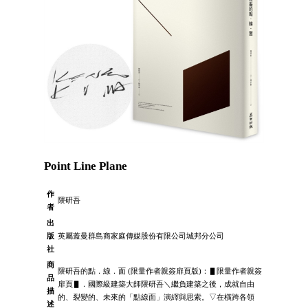
Point Line Plane
作
隈研吾
者
出
版
英屬蓋曼群島商家庭傳媒股份有限公司城邦分公司
社
商
隈研吾的點．線．面 (限量作者親簽扉頁版)：▋限量作者親簽
品
扉頁▋．國際級建築大師隈研吾＼繼負建築之後，成就自由
描
的、裂變的、未來的「點線面」演繹與思索。▽在橫跨各領
述