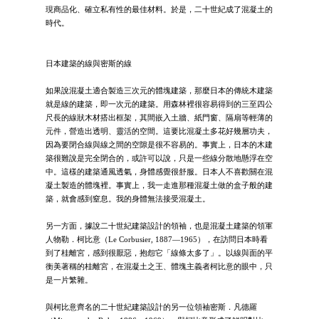
現商品化、確立私有性的最佳材料。於是，二十世紀成了混凝土的
時代。
日本建築的線與密斯的線
如果說混凝土適合製造三次元的體塊建築，那麼日本的傳統木建築
就是線的建築，即一次元的建築。用森林裡很容易得到的三至四公
尺長的線狀木材搭出框架，其間嵌入土牆、紙門窗、隔扇等輕薄的
元件，營造出透明、靈活的空間。這要比混凝土多花好幾層功夫，
因為要閉合線與線之間的空隙是很不容易的。事實上，日本的木建
築很難說是完全閉合的，或許可以說，只是一些線分散地懸浮在空
中。這樣的建築通風透氣，身體感覺很舒服。日本人不喜歡關在混
凝土製造的體塊裡。事實上，我一走進那種混凝土做的盒子般的建
築，就會感到窒息。我的身體無法接受混凝土。
另一方面，據說二十世紀建築設計的領袖，也是混凝土建築的領軍
人物勒．柯比意（Le Corbusier, 1887—1965），在訪問日本時看
到了桂離宮，感到很厭惡，抱怨它「線條太多了」。以線與面的平
衡美著稱的桂離宮，在混凝土之王、體塊主義者柯比意的眼中，只
是一片繁雜。
與柯比意齊名的二十世紀建築設計的另一位領袖密斯．凡德羅