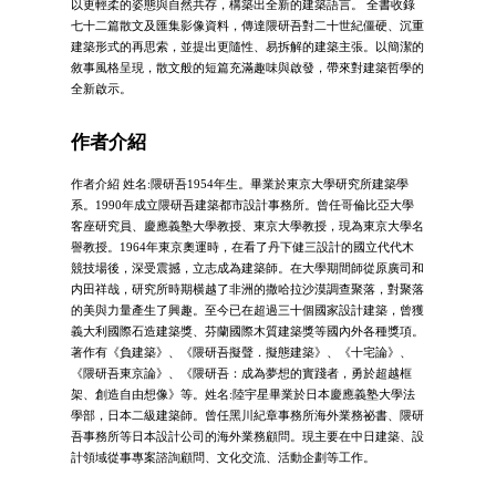
以更輕柔的姿態與自然共存，構築出全新的建築語言。 全書收錄
七十二篇散文及匯集影像資料，傳達隈研吾對二十世紀僵硬、沉重
建築形式的再思索，並提出更隨性、易拆解的建築主張。以簡潔的
敘事風格呈現，散文般的短篇充滿趣味與啟發，帶來對建築哲學的
全新啟示。
作者介紹
作者介紹 姓名:隈研吾1954年生。畢業於東京大學研究所建築學
系。1990年成立隈研吾建築都市設計事務所。曾任哥倫比亞大學
客座研究員、慶應義塾大學教授、東京大學教授，現為東京大學名
譽教授。1964年東京奧運時，在看了丹下健三設計的國立代代木
競技場後，深受震撼，立志成為建築師。在大學期間師從原廣司和
内田祥哉，研究所時期横越了非洲的撒哈拉沙漠調查聚落，對聚落
的美與力量產生了興趣。至今已在超過三十個國家設計建築，曾獲
義大利國際石造建築獎、芬蘭國際木質建築獎等國內外各種獎項。
著作有《負建築》、《隈研吾擬聲．擬態建築》、《十宅論》、
《隈研吾東京論》、《隈研吾：成為夢想的實踐者，勇於超越框
架、創造自由想像》等。姓名:陸宇星畢業於日本慶應義塾大學法
學部，日本二級建築師。曾任黑川紀章事務所海外業務祕書、隈研
吾事務所等日本設計公司的海外業務顧問。現主要在中日建築、設
計領域從事專案諮詢顧問、文化交流、活動企劃等工作。