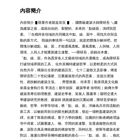
內容簡介
內容簡介 ▋限量作者親簽扉頁 ▋ ． 國際級建築大師隈研吾 ＼繼
負建築之後，成就自由的、裂變的、未來的「點線面」演繹與思
索。 ▽在橫跨各領域的共同概念中點、線、面中，尋找共存與流
動的新方式。 我做的事情用一句話說，就是把體塊分解掉吧。把
體塊分解成點、線、面，才能通風透氣。通風透氣，人與物、人與
環境、人與人才能重新建立連繫。──隈研吾，節錄自本書。
「點、線、面」作為貫穿各人文藝術領域的共通概念，成為隈研吾
打破領域界限的工具， 化作其獨特建築哲學，以更輕柔的方式與
自然共存，構築出全新的建築語言。 七十二篇散文及影像，傳達
隈研吾對二十世紀僵硬、沉重建築形式的再思索， 並提出更隨
性、易拆解的建築主張。 ．齊聲推薦． 何承育｜勤美璞真文化藝
術基金會執行長 李清志｜都市偵探、建築學者 徐明松｜銘傳大學
建築系專任助理教授、建築史學者、策展人 龔書章｜陽明交通大
學建築研究所教授、建築師 跳脫建築的沉重結構，隈研吾穿梭於
藝術、哲學、科學等領域，將「點、線、面」淬鍊為共存與流動的
新工具，以敏銳而前沿的眼光解讀思索，發起一場輕盈建築的演
繹。在康丁斯基的構成、量子力學的微觀、拉圖的行動者網絡理論
等中尋索，試圖重建人、物、空間的新連繫。並透過擬態自然現
象、汲取古典及傳統建築的構築智慧，與柯比意、密斯等建築名家
對話，激盪出隈研吾獨特建築觀的基石——「點、線、面」，藉此