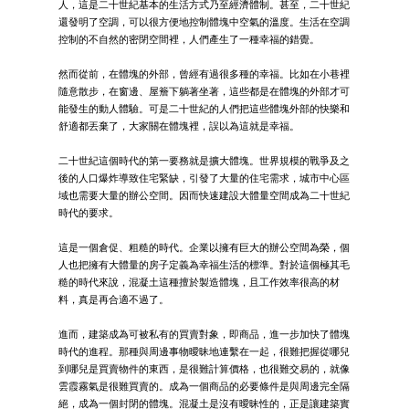
人，這是二十世紀基本的生活方式乃至經濟體制。甚至，二十世紀
還發明了空調，可以很方便地控制體塊中空氣的溫度。生活在空調
控制的不自然的密閉空間裡，人們產生了一種幸福的錯覺。
然而從前，在體塊的外部，曾經有過很多種的幸福。比如在小巷裡
隨意散步，在窗邊、屋簷下躺著坐著，這些都是在體塊的外部才可
能發生的動人體驗。可是二十世紀的人們把這些體塊外部的快樂和
舒適都丟棄了，大家關在體塊裡，誤以為這就是幸福。
二十世紀這個時代的第一要務就是擴大體塊。世界規模的戰爭及之
後的人口爆炸導致住宅緊缺，引發了大量的住宅需求，城市中心區
域也需要大量的辦公空間。因而快速建設大體量空間成為二十世紀
時代的要求。
這是一個倉促、粗糙的時代。企業以擁有巨大的辦公空間為榮，個
人也把擁有大體量的房子定義為幸福生活的標準。對於這個極其毛
糙的時代來說，混凝土這種擅於製造體塊，且工作效率很高的材
料，真是再合適不過了。
進而，建築成為可被私有的買賣對象，即商品，進一步加快了體塊
時代的進程。那種與周邊事物曖昧地連繫在一起，很難把握從哪兒
到哪兒是買賣物件的東西，是很難計算價格，也很難交易的，就像
雲霞霧氣是很難買賣的。成為一個商品的必要條件是與周邊完全隔
絕，成為一個封閉的體塊。混凝土是沒有曖昧性的，正是讓建築實