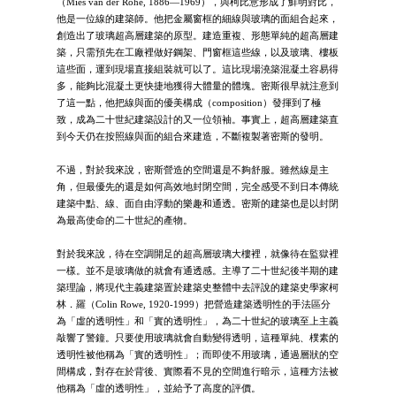
（Mies van der Rohe, 1886—1969），與柯比意形成了鮮明對比，
他是一位線的建築師。他把金屬窗框的細線與玻璃的面組合起來，
創造出了玻璃超高層建築的原型。建造重複、形態單純的超高層建
築，只需預先在工廠裡做好鋼架、門窗框這些線，以及玻璃、樓板
這些面，運到現場直接組裝就可以了。這比現場澆築混凝土容易得
多，能夠比混凝土更快捷地獲得大體量的體塊。密斯很早就注意到
了這一點，他把線與面的優美構成（composition）發揮到了極
致，成為二十世紀建築設計的又一位領袖。事實上，超高層建築直
到今天仍在按照線與面的組合來建造，不斷複製著密斯的發明。
不過，對於我來說，密斯營造的空間還是不夠舒服。雖然線是主
角，但最優先的還是如何高效地封閉空間，完全感受不到日本傳統
建築中點、線、面自由浮動的樂趣和通透。密斯的建築也是以封閉
為最高使命的二十世紀的產物。
對於我來說，待在空調開足的超高層玻璃大樓裡，就像待在監獄裡
一樣。並不是玻璃做的就會有通透感。主導了二十世紀後半期的建
築理論，將現代主義建築置於建築史整體中去評說的建築史學家柯
林．羅（Colin Rowe, 1920-1999）把營造建築透明性的手法區分
為「虛的透明性」和「實的透明性」，為二十世紀的玻璃至上主義
敲響了警鐘。只要使用玻璃就會自動變得透明，這種單純、樸素的
透明性被他稱為「實的透明性」；而即使不用玻璃，通過層狀的空
間構成，對存在於背後、實際看不見的空間進行暗示，這種方法被
他稱為「虛的透明性」，並給予了高度的評價。