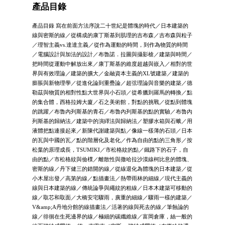
產品目錄
產品目錄 寫在前面方法序說二十世紀是體塊的時代／日本建築的
線與密斯的線／從構成的康丁斯基到肌理的吉布森／吉布森與粒子
／理智主義vs.達達主義／從作為運動的時間，到作為物質的時間
／電腦設計與加法的設計／布魯諾．拉圖與攝影槍／建築與時間／
把時間從運動中解放出來／康丁斯基的維度超越與嵌入／相對的世
界與有效理論／建築的擴大／金融資本主義的XL號建築／建築的
膨脹與新物理學／從進化論到重疊論／超弦理論與音樂的建築／德
勒茲與物質的相對性點大世界與小石頭／從希臘到羅馬的轉換／點
的集合體，西格拉姆大廈／石之美術館，對點的挑戰／從點到體塊
的跳躍／布魯內列斯基的青石／布魯內列斯基的點的實驗／布魯內
列斯基的歸納法／建築中的演繹法與歸納法／塑膠水箱與石蛾／用
液體把點連接起來／新陳代謝建築與點／像線一樣薄的石頭／日本
的瓦與中國的瓦／點的階層化及老化／作為自由的點的三角形／按
松葉的原理成長，TSUMIKI／市松格紋的點／鐵路下的石子，自
由的點／市松格紋與儉樸／離散性與撒哈拉沙漠線柯比意的體塊、
密斯的線／丹下健三的錯開的線／從線退化為體塊的日本建築／從
小木屋出發／高第的線／點描畫法／熱帶雨林的細線／現代主義的
線與日本建築的線／傳統論爭與繩紋的粗線／日本木建築可移動的
線／取芯和取面／大橋安宅驟雨，廣重的細線／驟雨一樣的建築／
V&amp;A丹地分館的線描畫法／活著的線與死去的線／筆蝕論的
線／徘徊在生死邊界的線／極細的碳纖維線／富岡倉庫，絲一般的