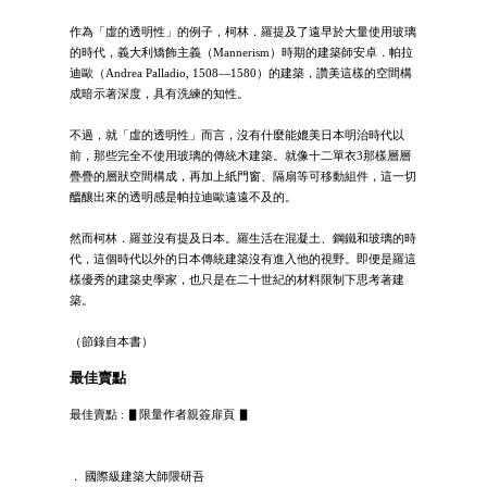
作為「虛的透明性」的例子，柯林．羅提及了遠早於大量使用玻璃
的時代，義大利矯飾主義（Mannerism）時期的建築師安卓．帕拉
迪歐（Andrea Palladio, 1508—1580）的建築，讚美這樣的空間構
成暗示著深度，具有洗練的知性。
不過，就「虛的透明性」而言，沒有什麼能媲美日本明治時代以
前，那些完全不使用玻璃的傳統木建築。就像十二單衣3那樣層層
疊疊的層狀空間構成，再加上紙門窗、隔扇等可移動組件，這一切
醞釀出來的透明感是帕拉迪歐遠遠不及的。
然而柯林．羅並沒有提及日本。羅生活在混凝土、鋼鐵和玻璃的時
代，這個時代以外的日本傳統建築沒有進入他的視野。即便是羅這
樣優秀的建築史學家，也只是在二十世紀的材料限制下思考著建
築。
（節錄自本書）
最佳賣點
最佳賣點 : ▋限量作者親簽扉頁 ▋
． 國際級建築大師隈研吾