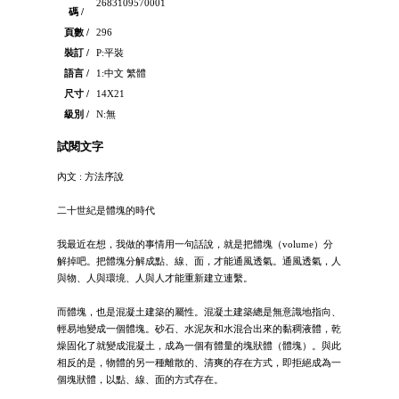
2683109570001
碼 /
頁數 /
296
裝訂 /
P:平裝
語言 /
1:中文 繁體
尺寸 /
14X21
級別 /
N:無
試閱文字
內文 : 方法序說
二十世紀是體塊的時代
我最近在想，我做的事情用一句話說，就是把體塊（volume）分
解掉吧。把體塊分解成點、線、面，才能通風透氣。通風透氣，人
與物、人與環境、人與人才能重新建立連繫。
而體塊，也是混凝土建築的屬性。混凝土建築總是無意識地指向、
輕易地變成一個體塊。砂石、水泥灰和水混合出來的黏稠液體，乾
燥固化了就變成混凝土，成為一個有體量的塊狀體（體塊）。與此
相反的是，物體的另一種離散的、清爽的存在方式，即拒絕成為一
個塊狀體，以點、線、面的方式存在。