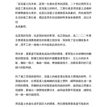
「從混凝土到木材」是我一生都在思考的課題。二十世紀簡而言之
就是工業化的社會，是混凝土的時代。工業社會是用混凝土這種材
料實際建造出來的，也是以混凝土這種物質為表象的。而此後我們
生活的後工業社會，應該是用木頭這種材料來做各種東西，並以木
頭
為表象吧。
這是我的預測，也是我的熱切希望。也正因如此，為二〇二〇年東
京奧運會及殘奧會建造的新國立競技場，我採取了從全國收集木
材，憑手工把一個個小木件組裝起來的作法。
用木材，還要盡可能避免成為封閉的體塊，要營造出木材獨特的離
散的開放感。新國立競技場的外牆覆蓋著寬僅十．五公分的杉木
板，像點一樣小、像線一樣細。整個建築很大，但眼前看到的只是
細小的點和線。
到了施工現場就會明白，混凝土的確是適合製造大體塊的材料。只
需做好範本，往裡面灌入黏糊糊的混凝土漿料，瞬間就能生成一個
封閉的體塊。而鋼材或木材都是細長的線狀材料，線與線之間會出
現縫隙，要做出一個體塊很費功夫，線與線需要牢固連接，縫隙也
得一個一個仔細填埋。
用混凝土快速生成牢固巨大的體塊，再往體塊裡塞進盡可能多的