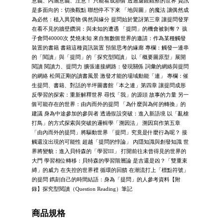
意義、內涵意義、注意！ 只能看成那個 透過濾鏡觀察的世界 資訊
是多面向的：切換觀點 聯想停不下來 「地與圖」的魔法 讓偶然成
為必然：植入異質物 偶然與緣分 提問始於驚訝第三章 讓提問發芽
在看不見的牆壁鑽洞：與未知的遭遇 「提問」的機會被剝奪？ 孩
子會問40000次 焚燒未知 來自無數個世界的邀請：作為某種觸發
裝置的書籍 書籍這種資訊裝置 預留思考的緣廊 專欄：觸發一連串
的「閱讀」與「提問」的「探究型閱讀」 以「概要圖原型」展開
閱讀 閱讀力、提問力 擴張連接網路：發現關係 詞彙的網絡與提問
的網絡 松岡正剛的讀書風景 激發才能的場域動能「連」 專欄：催
生提問、書籍、對話的半坪圖書館「本之連」第四章 讓提問成形
反學習的探索：重新解釋世界 尋找「我」的源頭 故事的力量 另一
個可能存在的世界：由內而外的提問 「為什麼與為何的轉換」的
建議 身為中途參加的參與者 透過假設突破：進入新語境 以「亂槍
打鳥」的方式探索與突破的邏輯學「溯因法」 溯因寫作第五章
「由內而外的提問」將驅動世界 「提問」究竟是什麼行為呢？ 接
觸還沒出現的可能性 超越「提問的悖論」 內隱知識與創發知識 世
界將變貌：進入貝特森的「學習III」 打開前往未曾得見的世界的
大門 學習相位轉移：貝特森的學習階層論 是吉還是凶？「雙重束
縛」的威力 在失控的世界裡 循環的回饋 在潮流打上「標點符號」
的提問 鐫刻自己的時間結語：身為「提問」的人參考資料【附
錄】探究型閱讀（Question Reading）筆記
商品規格