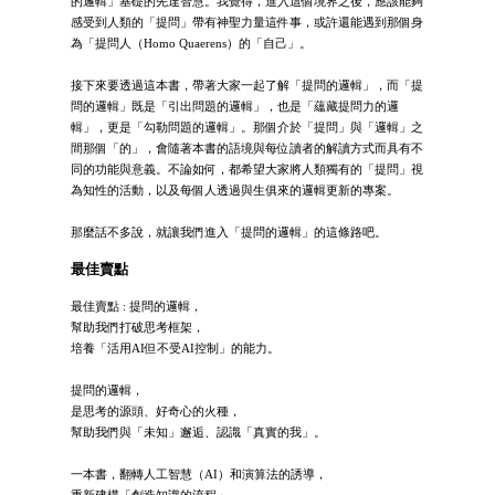
的邏輯」基礎的先達智慧。我覺得，進入這個境界之後，應該能夠
感受到人類的「提問」帶有神聖力量這件事，或許還能遇到那個身
為「提問人（Homo Quaerens）的「自己」。
接下來要透過這本書，帶著大家一起了解「提問的邏輯」，而「提
問的邏輯」既是「引出問題的邏輯」，也是「蘊藏提問力的邏
輯」，更是「勾勒問題的邏輯」。那個介於「提問」與「邏輯」之
間那個「的」，會隨著本書的語境與每位讀者的解讀方式而具有不
同的功能與意義。不論如何，都希望大家將人類獨有的「提問」視
為知性的活動，以及每個人透過與生俱來的邏輯更新的專案。
那麼話不多說，就讓我們進入「提問的邏輯」的這條路吧。
最佳賣點
最佳賣點 : 提問的邏輯，
幫助我們打破思考框架，
培養「活用AI但不受AI控制」的能力。
提問的邏輯，
是思考的源頭、好奇心的火種，
幫助我們與「未知」邂逅、認識「真實的我」。
一本書，翻轉人工智慧（AI）和演算法的誘導，