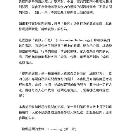
要提問的事情應該難以計數才對。不過，當我們能夠不斷地完整回
到問題，就會不自覺地將那些從內心湧現的問題歸類成「不需多問
的問題」，如此一來，等於扼殺了剛剛冒出頭的提問。
如果要打破砂鍋問到底，思考「提問」這個行為的真正意義，就會
發現提問就是「編輯資訊」的行為。
這裡說的「資訊」不是IT（Information Technology）那種狹義的
數位資訊，而是包含了智慧型手機上的新聞、現在的心情、紅綠燈
變號的時間點、行為的服務、季節的氣味、家人在某個瞬間的表
情。我們無時無刻都被各種「資訊」包圍，每天都不斷地「編輯」
這些資訊。
「提問的邏輯」是一種讓每個人透過自身具備的「編輯能力」，從
內心提出專屬自己的疑問所進行的嘗試，本書則是介紹這個思考流
程的書籍。既然「提問」是編輯資訊所做的努力，其中就一定有方
法。要從每個人心中找出「提問這項資訊」，需要哪些編輯過程
呢？
本書從四個階段思考提問的流程。第一章到第四章大致上是下列這
種編排，大家不妨想像成這些是帶領大家抵達「起點是疑問」這個
步驟的內容。
翻鬆提問的土壤：Loosening（第一章）