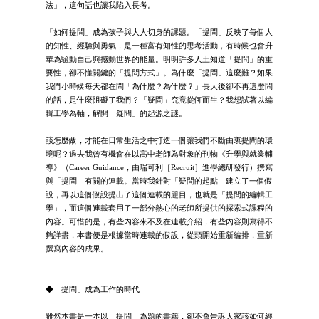
法」，這句話也讓我陷入長考。
「如何提問」成為孩子與大人切身的課題。「提問」反映了每個人
的知性、經驗與勇氣，是一種富有知性的思考活動，有時候也會升
華為驗動自己與撼動世界的能量。明明許多人土知道「提問」的重
要性，卻不懂關鍵的「提問方式」。為什麼「提問」這麼難？如果
我們小時候每天都在問「為什麼？為什麼？」長大後卻不再這麼問
的話，是什麼阻礙了我們？「疑問」究竟從何而生？我想試著以編
輯工學為軸，解開「疑問」的起源之謎。
該怎麼做，才能在日常生活之中打造一個讓我們不斷由衷提問的環
境呢？過去我曾有機會在以高中老師為對象的刊物《升學與就業輔
導》（Career Guidance，由瑞可利［Recruit］進學總研發行）撰寫
與「提問」有關的連載。當時我針對「疑問的起點」建立了一個假
設，再以這個假設提出了這個連載的題目，也就是「提問的編輯工
學」，而這個連載套用了一部分熱心的老師所提供的探索式課程的
內容。可惜的是，有些內容來不及在連載介紹，有些內容則寫得不
夠詳盡，本書便是根據當時連載的假設，從頭開始重新編排，重新
撰寫內容的成果。
◆「提問」成為工作的時代
雖然本書是一本以「提問」為題的書籍，卻不會告訴大家該如何經