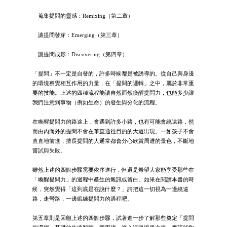
蒐集提問的靈感：Remixing（第二章）
讓提問發芽：Emerging（第三章）
讓提問成形：Discovering（第四章）
「提問」不一定是自發的，許多時候都是被誘導的。從自己與身邊
的環境察覺相互作用的力量，在「提問的邏輯」之中，屬於非常重
要的技能。上述的四種流程能讓自然而然喚醒提問力，也能多少讓
我們注意到事物（例如生命）的發生與分化的流程。
在喚醒提問力的路途上，會遇到許多小路，也有可能會繞遠路，然
而由內而外的提問不會在筆直通往目的的大道出現。一如孩子不會
直直地前進，擅長提問的人通常都會分心欣賞周遭的景色，不斷地
嘗試與失敗。
雖然上述的四個步驟需要依序進行，但還是希望大家能享受那些在
「喚醒提問力」的過程中產生的雜訊或留白。如果在閱讀本書的時
候，突然覺得「這到底是在說什麼？」請把這一切視為一邊繞遠
路，走彎路，一邊鍛練提問力的過程吧。
第五章則是回顧上述的四個步驟，試著進一步了解那些奠定「提問