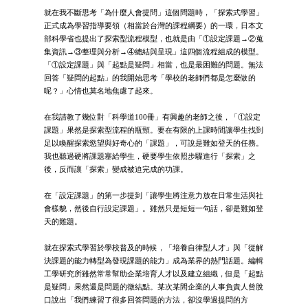
就在我不斷思考「為什麼人會提問」這個問題時，「探索式學習」
正式成為學習指導要領（相當於台灣的課程綱要）的一環，日本文
部科學省也提出了探索型流程模型，也就是由「①設定課題→②蒐
集資訊→③整理與分析→④總結與呈現」這四個流程組成的模型。
「①設定課題」與「起點是疑問」相當，也是最困難的問題。無法
回答「疑問的起點」的我開始思考「學校的老師們都是怎麼做的
呢？」心情也莫名地焦慮了起來。
在我請教了幾位對「科學道100冊」有興趣的老師之後，「①設定
課題」果然是探索型流程的瓶頸。要在有限的上課時間讓學生找到
足以喚醒探索慾望與好奇心的「課題」，可說是難如登天的任務。
我也聽過硬將課題塞給學生，硬要學生依照步驟進行「探索」之
後，反而讓「探索」變成被迫完成的功課。
在「設定課題」的第一步提到「讓學生將注意力放在日常生活與社
會樣貌，然後自行設定課題」。雖然只是短短一句話，卻是難如登
天的難題。
就在探索式學習於學校普及的時候，「培養自律型人才」與「從解
決課題的能力轉型為發現課題的能力」成為業界的熱門話題。編輯
工學研究所雖然常常幫助企業培育人才以及建立組織，但是「起點
是疑問」果然還是問題的徵結點。某次某間企業的人事負責人曾脫
口說出「我們練習了很多回答問題的方法，卻沒學過提問的方