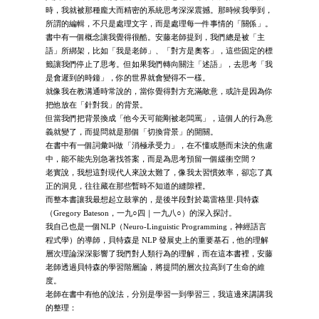
時，我就被那種龐大而精密的系統思考深深震撼。那時候我學到，
所謂的編輯，不只是處理文字，而是處理每一件事情的「關係」。
書中有一個概念讓我覺得很酷。安藤老師提到，我們總是被「主
語」所綁架，比如「我是老師」、「對方是奧客」，這些固定的標
籤讓我們停止了思考。但如果我們轉向關注「述語」，去思考「我
是會遲到的時鐘」，你的世界就會變得不一樣。
就像我在教溝通時常說的，當你覺得對方充滿敵意，或許是因為你
把他放在「針對我」的背景。
但當我們把背景換成「他今天可能剛被老闆罵」，這個人的行為意
義就變了，而提問就是那個「切換背景」的開關。
在書中有一個詞彙叫做「消極承受力」，在不懂或懸而未決的焦慮
中，能不能先別急著找答案，而是為思考預留一個緩衝空間？
老實說，我想這對現代人來說太難了，像我太習慣效率，卻忘了真
正的洞見，往往藏在那些暫時不知道的縫隙裡。
而整本書讓我最想起立鼓掌的，是後半段對於葛雷格里‧貝特森
（Gregory Bateson，一九○四｜一九八○）的深入探討。
我自己也是一個NLP（Neuro-Linguistic Programming，神經語言
程式學）的導師，貝特森是 NLP 發展史上的重要基石，他的理解
層次理論深深影響了我們對人類行為的理解，而在這本書裡，安藤
老師透過貝特森的學習階層論，將提問的層次拉高到了生命的維
度。
老師在書中有他的說法，分別是學習一到學習三，我這邊來講講我
的整理：