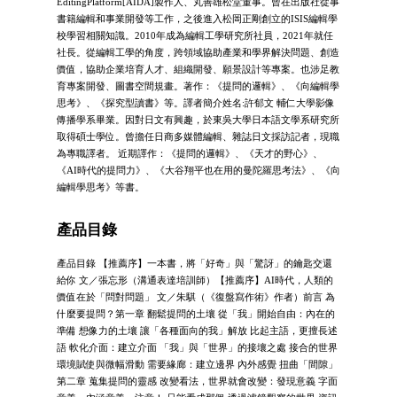
EditingPlatform[AIDA]製作人、丸善雄松堂董事。曾在出版社從事
書籍編輯和事業開發等工作，之後進入松岡正剛創立的ISIS編輯學
校學習相關知識。2010年成為編輯工學研究所社員，2021年就任
社長。從編輯工學的角度，跨領域協助產業和學界解決問題、創造
價值，協助企業培育人才、組織開發、願景設計等專案。也涉足教
育專案開發、圖書空間規畫。著作：《提問的邏輯》、《向編輯學
思考》、《探究型讀書》等。譯者簡介姓名:許郁文 輔仁大學影像
傳播學系畢業。因對日文有興趣，於東吳大學日本語文學系研究所
取得碩士學位。曾擔任日商多媒體編輯、雜誌日文採訪記者，現職
為專職譯者。 近期譯作：《提問的邏輯》、《天才的野心》、
《AI時代的提問力》、《大谷翔平也在用的曼陀羅思考法》、《向
編輯學思考》等書。
產品目錄
產品目錄 【推薦序】一本書，將「好奇」與「驚訝」的鑰匙交還
給你 文／張忘形（溝通表達培訓師）【推薦序】AI時代，人類的
價值在於「問對問題」 文／朱騏（《復盤寫作術》作者）前言 為
什麼要提問？第一章 翻鬆提問的土壤 從「我」開始自由：內在的
準備 想像力的土壤 讓「各種面向的我」解放 比起主語，更擅長述
語 軟化介面：建立介面 「我」與「世界」的接壤之處 接合的世界
環境賦使與微幅滑動 需要緣廊：建立邊界 內外感覺 扭曲「間隙」
第二章 蒐集提問的靈感 改變看法，世界就會改變：發現意義 字面