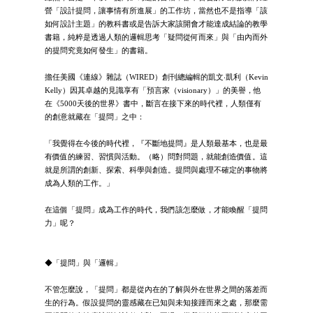
營「設計提問，讓事情有所進展」的工作坊，當然也不是指導「該
如何設計主題」的教科書或是告訴大家該開會才能達成結論的教學
書籍，純粹是透過人類的邏輯思考「疑問從何而來」與「由內而外
的提問究竟如何發生」的書籍。
擔任美國《連線》雜誌（WIRED）創刊總編輯的凱文‧凱利（Kevin
Kelly）因其卓越的見識享有「預言家（visionary）」的美譽，他
在《5000天後的世界》書中，斷言在接下來的時代裡，人類僅有
的創意就藏在「提問」之中：
「我覺得在今後的時代裡，『不斷地提問』是人類最基本，也是最
有價值的練習、習慣與活動。（略）問對問題，就能創造價值。這
就是所謂的創新、探索、科學與創造。提問與處理不確定的事物將
成為人類的工作。」
在這個「提問」成為工作的時代，我們該怎麼做，才能喚醒「提問
力」呢？
◆「提問」與「邏輯」
不管怎麼說，「提問」都是從內在的了解與外在世界之間的落差而
生的行為。假設提問的靈感藏在已知與未知接踵而來之處，那麼需