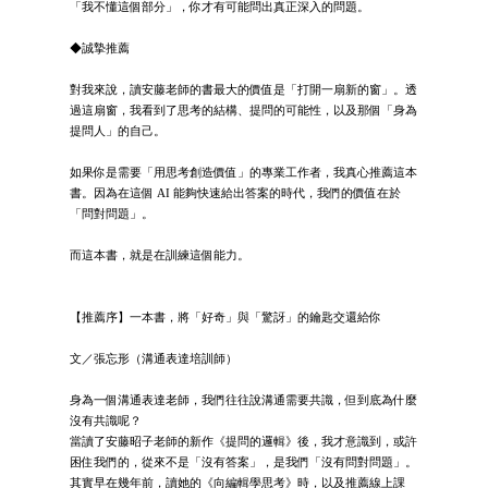
「我不懂這個部分」，你才有可能問出真正深入的問題。
◆誠摯推薦
對我來說，讀安藤老師的書最大的價值是「打開一扇新的窗」。透
過這扇窗，我看到了思考的結構、提問的可能性，以及那個「身為
提問人」的自己。
如果你是需要「用思考創造價值」的專業工作者，我真心推薦這本
書。因為在這個 AI 能夠快速給出答案的時代，我們的價值在於
「問對問題」。
而這本書，就是在訓練這個能力。
【推薦序】一本書，將「好奇」與「驚訝」的鑰匙交還給你
文／張忘形（溝通表達培訓師）
身為一個溝通表達老師，我們往往說溝通需要共識，但到底為什麼
沒有共識呢？
當讀了安藤昭子老師的新作《提問的邏輯》後，我才意識到，或許
困住我們的，從來不是「沒有答案」，是我們「沒有問對問題」。
其實早在幾年前，讀她的《向編輯學思考》時，以及推薦線上課