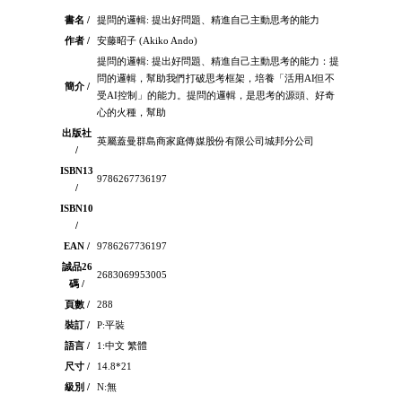
書名 /
提問的邏輯: 提出好問題、精進自己主動思考的能力
作者 /
安藤昭子 (Akiko Ando)
提問的邏輯: 提出好問題、精進自己主動思考的能力：提
問的邏輯，幫助我們打破思考框架，培養「活用AI但不
簡介 /
受AI控制」的能力。提問的邏輯，是思考的源頭、好奇
心的火種，幫助
出版社
英屬蓋曼群島商家庭傳媒股份有限公司城邦分公司
/
ISBN13
9786267736197
/
ISBN10
/
EAN /
9786267736197
誠品26
2683069953005
碼 /
頁數 /
288
裝訂 /
P:平裝
語言 /
1:中文 繁體
尺寸 /
14.8*21
級別 /
N:無