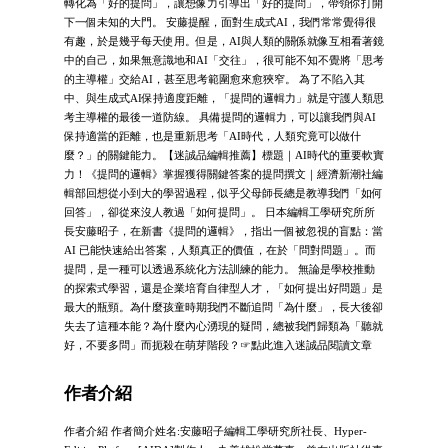
轉化為「好的提問」，讓想像力引導出「好的提問」，帶領你打開
下一個未知的大門。 安藤提醒，面對生成式AI，我們常常覺得很
有趣，於是幾乎每天使用。但是，AI與人類的關係就像互相看著鏡
中的自己，如果無意識地和AI「交往」，很可能不知不覺將「思考
的主導權」交給AI，甚至思考範圍愈來愈狹窄。 為了不陷入其
中、與生成式AI保持適度距離，「提問的邏輯力」就是守護人類思
考主導權的最後一道防線。 具備提問的邏輯力，可以讓我們與AI
保持適當的距離，也是重新思考「AI時代，人類究竟可以做什
麼？」的關鍵能力。【迷誠品編輯推薦】標題｜AI時代的重要軟實
力！《提問的邏輯》掌握獲得關鍵答案的提問撰文｜經濟新潮社編
輯部回想從小到大的學習過程，似乎父母師長總是教導我們「如何
回答」，卻從來沒人教過「如何提問」。 日本編輯工學研究所所
長安藤昭子，在新書《提問的邏輯》，指出一個被忽視的盲點：當
AI 已能快速給出答案，人類真正的價值，在於「問對問題」。而
提問，是一種可以透過系統化方法訓練的能力。 無論是學校推動
的探索式學習，還是企業培育自律型人才，「如何提出好問題」是
最大的瓶頸。為什麼孩童時期我們不斷追問「為什麼」，長大後卻
失去了這種本能？為什麼內心湧現的疑問，總被我們歸類為「聽就
好，不要多問」而扼殺在萌芽階段？☞點此進入迷誠品閱讀文章
作者介紹
作者介紹 作者簡介姓名:安藤昭子編輯工學研究所社長、Hyper-