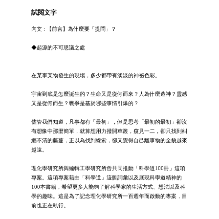
試閱文字
內文 : 【前言】為什麼要「提問」？
◆起源的不可思議之處
在某事某物發生的現場，多少都帶有淡淡的神祕色彩。
宇宙到底是怎麼誕生的？生命又是從何而來？人為什麼造神？靈感
又是從何而生？戰爭是基於哪些事情引爆的？
儘管我們知道，凡事都有「最初」，但是思考「最初的最初」卻沒
有想像中那麼簡單，就算想用力撥開草叢，窺見一二，卻只找到糾
纏不清的藤蔓，正以為找到線索，卻又覺得自己離事物的全貌越來
越遠。
理化學研究所與編輯工學研究所曾共同推動「科學道100冊」這項
專案。這項專案藉由「科學道」這個詞彙以及展現科學道精神的
100本書籍，希望更多人能夠了解科學家的生活方式、想法以及科
學的趣味。這是為了記念理化學研究所一百週年而啟動的專案，目
前也正在執行。