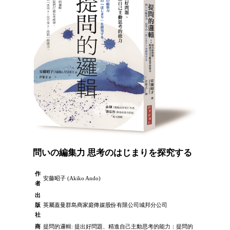
問いの編集力 思考のはじまりを探究する
作
安藤昭子 (Akiko Ando)
者
出
版
英屬蓋曼群島商家庭傳媒股份有限公司城邦分公司
社
商
提問的邏輯: 提出好問題、精進自己主動思考的能力：提問的