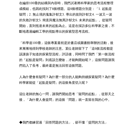
在編排100冊的結構與內容時，我們試著將科學家的思考流程整理
成模組，也因此找到了6個標題。這6個標題分別是：「1. 起點是
疑問；2. 無止境的蒐集許郁文3. 導出的規則許郁文4. 一波又一波
的失敗許郁文5. 簡直與魔法無異許郁文6. 未來的起點」。從疑問
開始，直到抵達未來的起點為止。這是在採訪多位科學家之後，不
斷地透過編輯工學的視點導出的探索型思考流程。
「科學道100冊」這個專案最初是於書店或圖書館舉辦的活動，後
來漸漸地得到學校老師的注意。某位老師留下了「這6個流程都是
該讓孩子知道的探索型流程」評語後，同時問了我們「第一個流程
的『起點是疑問』到底該怎麼做，才能夠開始呢？」這個問題讓我
們陷入了長考，最終還是無法回答這個問題。
人為什麼會有疑問？為什麼一部分的人能夠持續探索疑問？為什麼
科學家能從「起點是疑問」的這個角度切入呢？
這位老師的無心一問，讓我們開始思考「疑問的起點」，從那天之
後，「為什麼人會提問」的這個「問題」就一直留在我的心中。
◆我們都練習過「回答問題的方法」，卻不懂「提問的方法」