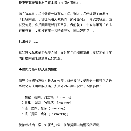
後來安藤老師推出了這本書《提問的邏輯》。
讀完這本書，我才發現一個盲點：從小到大，我們練習了無數次
「回答問題」，卻從來沒人教我們「如何提問」。考試要答題、面
試要答題、客戶問問題我們要回答。我們花了二十幾年學習「給出
正確答案」，卻沒有花一天時間學習「問出好問題」。
結果就是……
當我們成為專業工作者之後，面對客戶的模糊需求，竟然不知道該
問什麼問題來釐清真正的問題。
◆提問力是可以訓練的技能
讀完《提問的邏輯》最大的收穫，就是發現：提問是一種可以透過
系統化方法訓練的技能。安藤老師在書中設計了四個步驟：
1.翻鬆「提問」的土壤（Loosening）
2.收集「提問」的靈感（Remixing）
3.讓「提問」發芽（Emerging）
4.讓「提問」成像（Discovering）
就像種植物一樣，你要先打造一個讓提問自然湧現的環境。