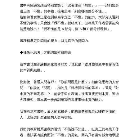
書中有個練習讓我特別驚艷：「試著注意『無知』」——請列出身
邊三個「不懂」的事物，接著思考「到底哪個部分不懂」。
這個練習實際上是在訓練精準定位「不懂」的能力。大部分人遇到
不懂的事情，只會說「我不懂」就結束了。但專業工作者需要能夠
清楚地說出：「我不懂的是 A 部分，但 B 和 C 部分我理解」。
這種精準定位問題的能力，就是真正的提問力。
◆抽象化思考，才能問出本質問題
這本書也在訓練抽象化思考能力，也就是「從具體現象中看穿背後
的本質與結構」。
比如說，普通人問客戶：「你的問題是什麼？」抽象化思考的人會
問：「你說的『問題』，指的是『目標與現狀的落差』，還是『對
未來的不確定感』？」前者停留在表面，後者直接挖到本質。透過
各種練習，這本書一步步訓練我們看穿事物本質的能力。
我在看這本書時，最大的感觸是：能夠清楚辨識自己哪裡不懂的
人，比假裝什麼都懂的人更有智慧。
我們的教育體系讓我們習慣「不能說不知道」。但真正的專業工作
者，應該要有誠實面對「不懂」的勇氣。因為只有當你誠實地承認