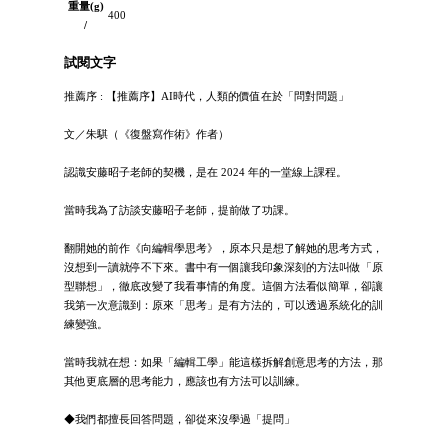
重量(g)
400
/
試閱文字
推薦序 : 【推薦序】AI時代，人類的價值在於「問對問題」
文／朱騏（《復盤寫作術》作者）
認識安藤昭子老師的契機，是在 2024 年的一堂線上課程。
當時我為了訪談安藤昭子老師，提前做了功課。
翻開她的前作《向編輯學思考》，原本只是想了解她的思考方式，
沒想到一讀就停不下來。書中有一個讓我印象深刻的方法叫做「原
型聯想」，徹底改變了我看事情的角度。這個方法看似簡單，卻讓
我第一次意識到：原來「思考」是有方法的，可以透過系統化的訓
練變強。
當時我就在想：如果「編輯工學」能這樣拆解創意思考的方法，那
其他更底層的思考能力，應該也有方法可以訓練。
◆我們都擅長回答問題，卻從來沒學過「提問」