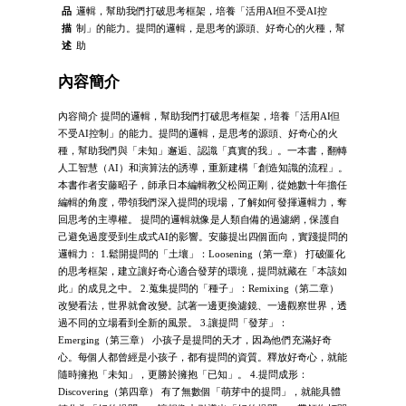
品
邏輯，幫助我們打破思考框架，培養「活用AI但不受AI控
描
制」的能力。提問的邏輯，是思考的源頭、好奇心的火種，幫
述
助
內容簡介
內容簡介 提問的邏輯，幫助我們打破思考框架，培養「活用AI但
不受AI控制」的能力。提問的邏輯，是思考的源頭、好奇心的火
種，幫助我們與「未知」邂逅、認識「真實的我」。一本書，翻轉
人工智慧（AI）和演算法的誘導，重新建構「創造知識的流程」。
本書作者安藤昭子，師承日本編輯教父松岡正剛，從她數十年擔任
編輯的角度，帶領我們深入提問的現場，了解如何發揮邏輯力，奪
回思考的主導權。 提問的邏輯就像是人類自備的過濾網，保護自
己避免過度受到生成式AI的影響。安藤提出四個面向，實踐提問的
邏輯力： 1.鬆開提問的「土壤」：Loosening（第一章） 打破僵化
的思考框架，建立讓好奇心適合發芽的環境，提問就藏在「本該如
此」的成見之中。 2.蒐集提問的「種子」：Remixing（第二章）
改變看法，世界就會改變。試著一邊更換濾鏡、一邊觀察世界，透
過不同的立場看到全新的風景。 3.讓提問「發芽」：
Emerging（第三章） 小孩子是提問的天才，因為他們充滿好奇
心。每個人都曾經是小孩子，都有提問的資質。釋放好奇心，就能
隨時擁抱「未知」，更勝於擁抱「已知」。 4.提問成形：
Discovering（第四章） 有了無數個「萌芽中的提問」，就能具體