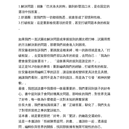
1.解決問題：就像「巴夫洛夫的狗」聽到鈴聲流口水，是在固定的
選項中找答案 。
2.舒適圈：當我們對一切都很熟悉，就會形成了習慣和性格。
3.打破框架：這是重新檢視選項的背景，甚至打破問題本身的框架
。
如果我們一直試圖在解決問題或掌握規則的層次裡打轉，試圖用舊
的方法解決新的問題，那麼我們就會進入到困境。
而安藤老師告訴我們，要跳脫這種束縛，唯一的路徑就是進入「打
破框架」，去質疑那些我們習以為常的前提，去問自己：「我為什
麼會接受這個選項？」、「這個賽局的規則是誰定的？」 。
這正是NLP在做的事情：重新編碼我們的經驗，打破舊有的框架。
但安藤老師用編輯工學的語言，讓這個過程變得更具詩意且具體。
她讓我們看到，提問不是為了得到資訊，而是為了引發「精神的變
貌」。
最後，我想談談書中我覺得一個最重要的，我們要回到孩子的好奇
心。書中提到孩子會問好幾萬次問題。那時候的我們，對世界充滿
了好奇，每一個為什麼都是一次對未知的興奮探索
但長大後，我們被知識填滿了，被「正確答案」馴化了，我們失去
了對理所當然之事的驚訝能力。
這本書，就是要把那把「好奇」與「驚訝」的鑰匙交還給你。
這是一本邀請你「拒絕陳舊提問」的書。，邀請你一起，透過提
問，編輯你與世界的關係，找回那個擁有無限可能性的自己。