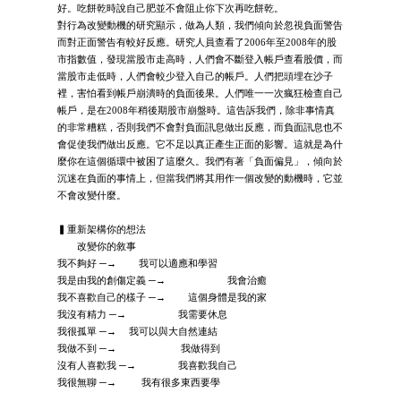
好。吃餅乾時說自己肥並不會阻止你下次再吃餅乾。
對行為改變動機的研究顯示，做為人類，我們傾向於忽視負面警告
而對正面警告有較好反應。研究人員查看了2006年至2008年的股
市指數值，發現當股市走高時，人們會不斷登入帳戶查看股價，而
當股市走低時，人們會較少登入自己的帳戶。人們把頭埋在沙子
裡，害怕看到帳戶崩潰時的負面後果。人們唯一一次瘋狂檢查自己
帳戶，是在2008年稍後期股市崩盤時。這告訴我們，除非事情真
的非常糟糕，否則我們不會對負面訊息做出反應，而負面訊息也不
會促使我們做出反應。它不足以真正產生正面的影響。這就是為什
麼你在這個循環中被困了這麼久。我們有著「負面偏見」，傾向於
沉迷在負面的事情上，但當我們將其用作一個改變的動機時，它並
不會改變什麼。
▍重新架構你的想法
改變你的敘事
我不夠好 ─→ 我可以適應和學習
我是由我的創傷定義 ─→ 我會治癒
我不喜歡自己的樣子 ─→ 這個身體是我的家
我沒有精力 ─→ 我需要休息
我很孤單 ─→ 我可以與大自然連結
我做不到 ─→ 我做得到
沒有人喜歡我 ─→ 我喜歡我自己
我很無聊 ─→ 我有很多東西要學