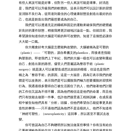
有些人來說可能是好事，但對另一些人來說可能是壞事。好消息
是，我們是可以升級我們的軟體的。這表示我們可以設計新的習慣
並消除不良行為，從而達到最佳的心理健康狀態並創造出最好的自
己，也就是創造出我們最想要成為的自己。
我們是可以透過充足的睡眠和固定的運動來確保我們的硬體處
於良好的運作狀態，稍後我將更詳細地討論這一點。但就目前，我
希望讓你知道你的大腦是可鍛的和可改變的。知道了這個想必讓你
大大鬆一口氣。
你大概會好奇大腦是怎麼能夠改變的。大腦被稱為是可塑的
（plastic）—— 「可塑的」源自希臘文的plastikos，而後者意指能
夠塑形的。即使我們上了年紀，我們的大腦一樣也可以改變和重組
自己，創造出新的路徑。儘管人們普遍認為整容手術（plastic
surgery）就是讓人可以被塑造成芭比娃娃的模樣，但這也是我們
稱之為「整容手術」的原因。這是一大福音，因為它表示我們的硬
體是可以改善的，表示我們是可以擺脫我們極力想要擺脫的習慣和
行為。我遇過很多覺得自己被生活困住了的人，他們做著他們討厭
的工作但又認為不得不爾，因為他們相信這是他們的命運，而且他
們只有技能去做那一件事。也許他們接受過工程師訓練，在成長過
程中被告知他們具有「分析」頭腦，但他們希望自己能從事更具創
造性的事情——只不過他們認為他們不是這樣的人。他們不知道有
「神經可塑性」（neuroplasticity）這回事，所以甚至不嘗試去改
變。
你可曾認為自己不夠聰明所以無法做某些事情？你有沒有給自
己重複灌輸負面的念頭？你有沒有相信自己不夠好？那些過度批判