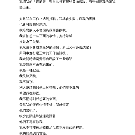
我問我的「追隨者」對自己持有哪些負面假設。有些回覆真的讓我
笑出來。
如果我在工作上遇到挑戰，我準會失敗，而我的團隊
也會討厭我的建議。
我暗戀的人不會因為我而喜歡我。
我害怕想一些正面的事情，抱持希望
只是為了失望。
我永遠不會成為最好的那個，所以又何必嘗試呢？
與同事進行過正常的工作談話後，
我走開時總是覺得自己說了一些蠢話。
我談戀愛不會有結果的。
我是一桶肥油。
我又胖又醜。
我不特別。
別人邀請我只是出於禮貌，他們並不真的
希望我在那裡。
我不配得到我想要的東西。
每當我的伴侶心情不好，我就假定
他們出軌了。
較少的關注和溝通意謂著
他們不再喜歡我。
我永不可能被治癒得足以真正愛自己的程度。
我功能失調而古怪。