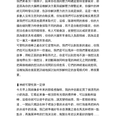
我們來看另一個例子。如果你在感到壓力時總是覺得需要吸菸，那
是因為你的大腦將這種解決方案與緩解壓力聯繫起來。你腦中的神
經元同時發出訊號，告訴你解決壓力的方法就是抽菸。這是一種大
多數人沒有注意到的自動反應。但知道我們可以改變這種反應意謂
著我們可以用其他選擇來取代它，這樣，隨著時間的推移，你的大
腦在碰到壓力時便會採取不同的路線，而不是自動想到吸菸。你的
想法也會出現同樣情形。有人可能會說，改變想法比戒菸更容易，
因為吸菸具有成癮性，但你的大腦常常會陷入負面情緒，因為這是
它一遍又一遍練習所形成的。
可塑性的很棒之處在於它是雙向的。我們可以創造新的連結，但我
們也可以甩掉其中一些連結。我們是可以甩掉一些我們重複述說的
故事，用較正面的故事取而代之。你是可以刻意地不讓一個想法直
接地帶出另一個想法，來切斷兩個同時放電的神經元之間的聯繫。
把兩個相續的想法的出現間距拉得愈長，它們的神經連結就愈弱。
這種知識在後面更詳細地探討如何拆解特定的放電模式時，將很重
要。
▍神經可塑性第一定律
今天早上我就像多年來的那樣煮咖啡。我的伴侶最近買了個漂亮的
小奶泡器。它看起來像一根頂部有光環的攪拌棒，可以振動和旋
轉，這樣你就可以使牛奶起泡，讓其變得絲滑。我一星期前便知
道，一開始只應該在杯子裡放少量的水或牛奶，待打泡後再把杯內
的水或牛奶添滿。我已經準備好等水壺沸騰之後在馬克杯裡倒一點
點水，再施展神奇的打泡沫法術，炮製出有史以來最好的咖啡……