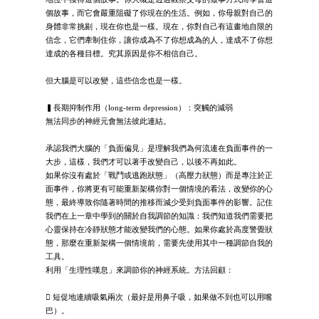
個故事，而它會嚴重阻礙了你現在的生活。例如，你母親對自己的
身體非常挑剔，現在你也是一樣。現在，你對自己有這畫地自限的
信念，它們牽制住你，讓你成為不了你想成為的人，達成不了你想
達成的各種目標。究其原因是你不相信自己。
但大腦是可以改變，這些信念也是一樣。
▍長期抑制作用（long-term depression）：突觸的減弱
無法同步的神經元會無法彼此連結。
承認我們大腦的「負面偏見」是理解我們為何流連在負面事件的一
大步，這樣，我們才可以著手改變自己，以後不再如此。
如果你沒有處於「戰鬥或逃跑狀態」（高壓力狀態）而是專注於正
面事件，你將更有可能重新架構你對一個情境的看法，改變你的心
態，最終導致你隨著時間的推移而減少受到負面事件的影響。記住
我們在上一章中學到的關於自我調節的知識：我們知道我們需要把
心靈保持在冷靜狀態才能改變我們的心態。如果你處於高度警覺狀
態，那麼在重新架構一個情境前，需要先使用其中一種調節自我的
工具。
利用「生理性嘆息」來調節你的神經系統。方法回顧：
 短促地連續吸氣兩次（最好是用鼻子吸，如果做不到也可以用嘴
巴）。