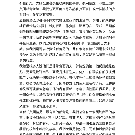
不僅如此，大腦也更容易接收到負面事件。換句話說，即使正面和
負面成分並陳，我們也更可能注意和記住負面事件或一個情境的負
面部分，並受到其影響。
這種情形也以各種不同方式出現在我們的生活中。例如，如果你的
社群媒體貼文得到一堆好評和一條負評，那麼你在一天或一星期的
剩餘時間裡很可能都會惦記住這條負評。這是演化有以致之。做為
一個物種，我們必須對潛在的威脅和危險高度敏感，這對我們的生
存至關重要。我們已經看到在8種基本情緒中，負面情緒占大多
數。但我們是可以改變這種偏見的。喬科維奇在輸給阿爾卡拉斯後
接受的採訪中表示他感謝之前的其他贏球，這就是不以壞事推翻好
事的態度。
我聽過很多人說他們是非常負面的人，對情況的第一個反應總是怨
尤，要麼是批評自己，要麼是批評別人。例如，你聽說你的朋友升
職了，你的第一個反應是他不配，對他能夠坐上那樣的位子感到震
驚。或者你認為這不公平，因為你對他的個人生活有了解。但你的
偏見極可能讓你忽略了他的所有優點，忽略了讓他配升職原因。另
一個例子是，當你看到伴侶以前伴侶的照片時，你會覺得他們比你
強或比你好看。我們的大腦喜歡專注於負面的事情上，如果這聽起
來像你，那麼你並不孤單。
這種「負面偏見」最有害的部分是，我們都會有一個關於自己的故
事，重複地對自己和對別人述說。對某些人，這種重複述說的故事
是好的，對他們有利，但對另一些人，那是一個透過負面性和自我
批評的視角來維持的故事。我們大概是從父母、同儕和我們的社經
地位中獲得這個故事。你大概是透過觀察父母的做事方式而學會這