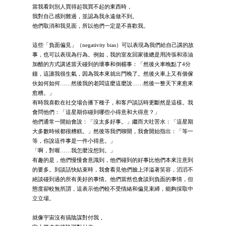
當我看到別人買得起我買不起的東西時，
我對自己感到難過，並認為我永遠做不到。
他們取消和我見面，所以他們一定是不喜歡我。
這些「負面偏見」（negativity bias）可以表現為我們給自己講的故
事，也可以表現為行為。例如，我的室友回家後總是用誇張和添油
加醋的方式講述當天碰到的壞事和倒楣事：「然後火車晚點了4分
鐘，這讓我很生氣，因為我本來就出門晚了。然後火車上又有個傢
伙如何如何……然後我的老闆這麼這麼說……然後一整天下來愈來
愈糟。」
有時我喜歡在社交場合播下種子，和客戶談話時更斷然是這樣。我
會問他們：「這星期你碰到哪些小得意和大得意？」
他們通常一開始會說：「沒太多好事。」繼而大吐苦水：「這星期
大多數時候都很糟糕。」然後等我們聊開，我會開始指出：「等一
等，你說這件事是一件小得意。」
「啊，對喔……我怎麼沒想到。」
有趣的是，他們慢慢會意識到，他們碰到的好事比他們本來注意到
的要多。到談話快結束時，我會看見他們臉上洋溢著笑容，滔滔不
絕談碰到過的所有美好的事情。他們當然也會談到負面的事情，但
態度卻較無所謂，這表示他們較不受情緒和偏見束縛，能夠採取中
立立場。
就像宇宙沒有搞陰謀對付我，