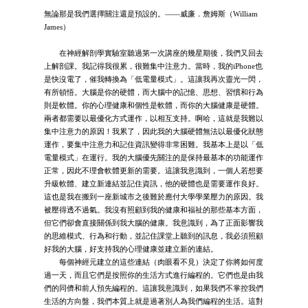
無論那是我們選擇關注還是預設的。——威廉．詹姆斯（William
James）
在神經解剖學實驗室聽過第一次講座的幾星期後，我們又回去
上解剖課。我記得我很累，很難集中注意力。當時，我的iPhone也
是快沒電了，催我轉換為「低電量模式」。這讓我再次靈光一閃，
有所頓悟。大腦是你的硬體，而大腦中的記憶、思想、習慣和行為
則是軟體。你的心理健康和個性是軟體，而你的大腦健康是硬體。
兩者都需要以最優化方式運作，以相互支持。啊哈，這就是我難以
集中注意力的原因！我累了，因此我的大腦硬體無法以最優化狀態
運作，要集中注意力和記住資訊變得非常困難。我基本上是以「低
電量模式」在運行。我的大腦優先關注的是保持最基本的功能運作
正常，因此不理會軟體更新的需要。這讓我意識到，一個人若想要
升級軟體、建立新連結並記住資訊，他的硬體也是需要運作良好。
這也是我在搬到一座新城市之後難於應付大學學業壓力的原因。我
被壓得透不過氣。我沒有照顧到我的健康和福祉的那些基本方面，
但它們卻會直接關係到我大腦的健康。我意識到，為了正面影響我
的思維模式、行為和行動，並記住課堂上聽到的訊息，我必須照顧
好我的大腦，好支持我的心理健康並建立新的連結。
每個神經元建立的這些連結（肉眼看不見）決定了你將如何度
過一天，而且它們是按照你的生活方式進行編程的。它們也是由我
們的同儕和前人預先編程的。這讓我意識到，如果我們不掌控我們
生活的方向盤，我們本質上就是過著別人為我們編程的生活。這對