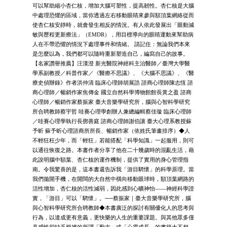
可以幫助縮小杏仁核，增加大腦可塑性，提高韌性。杏仁核是大腦
中處理恐懼的區域，當你透過左右移動眼睛來參與額頂葉網絡從而
使杏仁核安靜時，就會發生相反的情況。有人依此發展出「眼動減
敏與歷程更新療法」（EMDR），用目標導向的眼睛運動來幫助病
人在不帶恐懼的情況下處理事件和情緒。 請記住：無論我們本來
是怎麼以為，我們都可以隨時重新塑造自己，編寫自己的故事。
【名家讚譽推薦】汪漢澄 新光醫院神經科主治醫師／臺灣大學醫
學系副教授／科普作家／《醫療不思議》、《大腦不思議》、《醫
療史偵辦錄》作者洪仲清 臨床心理師胡展誥 諮商心理師陳志恆 諮
商心理師／暢銷作家焦傳金 國立自然科學博物館館長黃之盈 諮商
心理師／暢銷作家蔡振家 臺大音樂學研究所，腦與心智科學研究
所合聘教師蔡宇哲 哇賽心理學創辦人兼總編輯蔡佳璇 臨床心理師
／哇賽心理學執行長鄧善庭 諮商心理師謝伯讓 臺大心理系教授蘇
予昕 蘇予昕心理諮商所所長、暢銷作家（依姓氏筆畫排序）◆人
不輕狂枉少年，而「輕狂」若能搭配「科學知識」一起服用，則可
以通往恢復之路。本書作者分享了他在二十幾歲時的混亂生活，藉
此說明腦中額葉、杏仁核的運作機制，提供了實用的身心管理指
南。令我驚喜的是，這本書還告訴我「游目騁懷」的科學原理。當
我們拋開手機，在開闊的大自然中橫向移動眼球時，額頂葉網路的
活性增加，杏仁核的活性減弱，因此感到心曠神怡——神經科學證
實，「游目」可以「騁懷」。──蔡振家｜臺大音樂學研究所，腦
與心智科學研究所合聘教師◆本書廣泛的探討有關優化人的思考與
行為，以達成更有意義，更快樂的人生的重要課題。與其他眾多僅
具感性卻缺乏根據的所謂「勵志」或「心靈成長」的書籍大不相