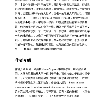
同，本書作者是神經科學的專家，針對每一個觀點與建議，都提出
嚴謹的科學佐證，值得認真研讀，細細品味。讀者得到人生指引的
同時，也窺見腦科學的迷人世界，更根本的理解人類與自己，可謂
獲益匪淺。──汪漢澄｜新光醫院神經科主治醫師，臺灣大學醫學
系副教授◆每一個人都是不一樣的，即使是雙胞胎有著同樣的基
因，他們的腦神經連結也會不一樣。因為神經系統不是一成不變，
而是隨時都在改變，每一次經驗、每一個想法，都會增強或弱化某
一些的神經連結，這樣的神經可塑性不但讓我們「老狗也能學新把
戲」，更能幫助我們改掉壞習慣，甚至是終結焦慮、恐慌和憂鬱。
了解神經可塑性、善用神經可塑性，就能讓你正向面對自己的人
生。──焦傳金｜國立自然科學博物館館長
作者介紹
作者介紹 妮可．維諾拉Nicole Vignola神經科學家、組織諮詢顧
問。英國布里斯托爾大學神經科學學士、西英格蘭大學組織心理學
碩士，研究重點是突觸可塑性（神經元修改連結的能力），致力於
將神經科學觀念為大眾所熟知。作者個人網站：https: linktr.ee
nicolesneurosciencehttps: www.instagram.com nicolesneuroscience
梁永安台灣大學哲學碩士，專職譯者。譯有《愛的藝術》、《存在
的藝術》、《聆聽的藝術》、《人類破壞性的剖析》等書。