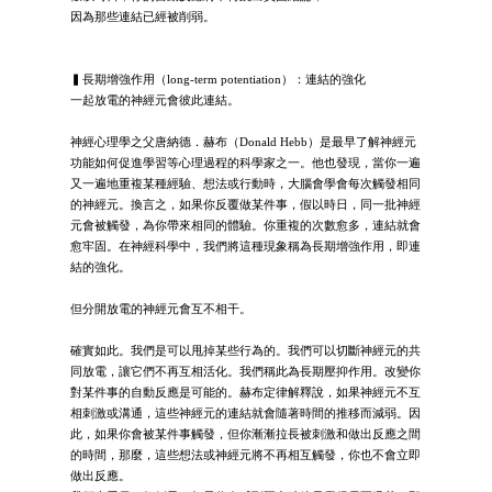
因為那些連結已經被削弱。
▍長期增強作用（long-term potentiation）：連結的強化
一起放電的神經元會彼此連結。
神經心理學之父唐納德．赫布（Donald Hebb）是最早了解神經元
功能如何促進學習等心理過程的科學家之一。他也發現，當你一遍
又一遍地重複某種經驗、想法或行動時，大腦會學會每次觸發相同
的神經元。換言之，如果你反覆做某件事，假以時日，同一批神經
元會被觸發，為你帶來相同的體驗。你重複的次數愈多，連結就會
愈牢固。在神經科學中，我們將這種現象稱為長期增強作用，即連
結的強化。
但分開放電的神經元會互不相干。
確實如此。我們是可以甩掉某些行為的。我們可以切斷神經元的共
同放電，讓它們不再互相活化。我們稱此為長期壓抑作用。改變你
對某件事的自動反應是可能的。赫布定律解釋說，如果神經元不互
相刺激或溝通，這些神經元的連結就會隨著時間的推移而減弱。因
此，如果你會被某件事觸發，但你漸漸拉長被刺激和做出反應之間
的時間，那麼，這些想法或神經元將不再相互觸發，你也不會立即
做出反應。