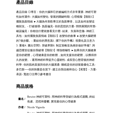
產品目錄
產品目錄 ◎導言：你的大腦和它的被編程方式非常重要- 神經可塑
性如何運作- 大腦如何變化- 發展的關鍵時期- 心理模擬【階段1】
擺脫負面情緒 ►大腦為何喜歡專注於負面事情，以及如何改變這
種狀況。- 打破循環- 負面偏見- 你的思想的力量- 悄悄展開的常態-
確認偏見︰你相信什麼就會看見什麼- 結束、失落和悲傷- 神經工
具包：如何擺脫負面情緒【階段2】改變你的敘事 ►改變大腦硬體
的7個步驟。- 重組你的潛意識1. 擱下你的手機2. 視覺化及注意力
3. 重複4. 騰出空間5. 突破界限6. 制定策略並為挫折做好準備7. 跨
越恐懼並征服自我破壞【階段3】增強積極性 ►如果你的大腦健康
是你的硬體，心理健康是你的軟體，如何支援你的硬體，以獲得持
久的改變。- 運用神經科學提升心靈韌性- 成長型心態背後的神經
科學- 你的肌肉直接與你的大腦溝通- 睡眠是你的頭號最優化工具-
多巴胺──你的快樂是在當下- 建立自我信賴和信心【尾聲】- 力量-
承諾- 寬恕◎注釋◎參考書目
商品規格
Rewire-神經可塑性: 用神經科學突破行為模式迴圈, 終結
書名 /
焦慮、恐慌和憂鬱, 實現最佳的心理健康
作者 /
Nicole Vignola
Rewire-神經可塑性: 用神經科學突破行為模式迴圈, 終結