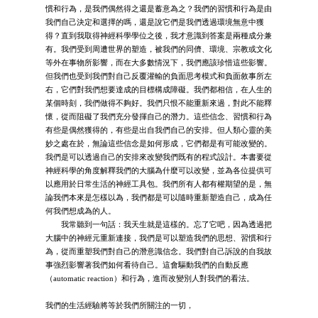
慣和行為，是我們偶然得之還是蓄意為之？我們的習慣和行為是由
我們自己決定和選擇的嗎，還是說它們是我們透過環境無意中獲
得？直到我取得神經科學學位之後，我才意識到答案是兩種成分兼
有。我們受到周遭世界的塑造，被我們的同儕、環境、宗教或文化
等外在事物所影響，而在大多數情況下，我們應該珍惜這些影響。
但我們也受到我們對自己反覆灌輸的負面思考模式和負面敘事所左
右，它們對我們想要達成的目標構成障礙。我們都相信，在人生的
某個時刻，我們做得不夠好。我們只恨不能重新來過，對此不能釋
懷，從而阻礙了我們充分發揮自己的潛力。這些信念、習慣和行為
有些是偶然獲得的，有些是出自我們自己的安排。但人類心靈的美
妙之處在於，無論這些信念是如何形成，它們都是有可能改變的。
我們是可以透過自己的安排來改變我們既有的程式設計。本書要從
神經科學的角度解釋我們的大腦為什麼可以改變，並為各位提供可
以應用於日常生活的神經工具包。我們所有人都有權期望的是，無
論我們本來是怎樣以為，我們都是可以隨時重新塑造自己，成為任
何我們想成為的人。
我常聽到一句話：我天生就是這樣的。忘了它吧，因為透過把
大腦中的神經元重新連接，我們是可以塑造我們的思想、習慣和行
為，從而重塑我們對自己的潛意識信念。我們對自己訴說的自我故
事強烈影響著我們如何看待自己。這會驅動我們的自動反應
（automatic reaction）和行為，進而改變別人對我們的看法。
我們的生活經驗將等於我們所關注的一切，