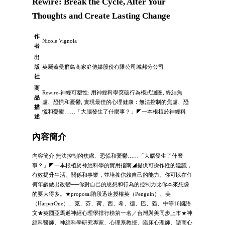
Rewire: Break the Cycle, Alter Your
Thoughts and Create Lasting Change
作
Nicole Vignola
者
出
版
英屬蓋曼群島商家庭傳媒股份有限公司城邦分公司
社
商
Rewire-神經可塑性: 用神經科學突破行為模式迴圈, 終結焦
品
慮、恐慌和憂鬱, 實現最佳的心理健康：無法控制的焦慮、恐
描
慌和憂鬱……「大腦發生了什麼事？」◤一本根植於神經科
述
內容簡介
內容簡介 無法控制的焦慮、恐慌和憂鬱……「大腦發生了什麼
事？」◤一本根植於神經科學的實用指南◢提供可操作性的建議，
有效提升生活、關係和事業，並培養信賴自己的能力。你可以在任
何年齡做出改變──你對自己的思想和行為的控制力比你本來想像
的要大得多。★proposal階段迅速授權英（Penguin）、美
（HarperOne）、克、芬、荷、西、希、德、巴、義、中等16國語
文★英國亞馬遜神經心理學排行榜第一名／台灣與美同步上市★神
經科醫師、神經科學研究專家、心理系教授、臨床心理師、諮商心