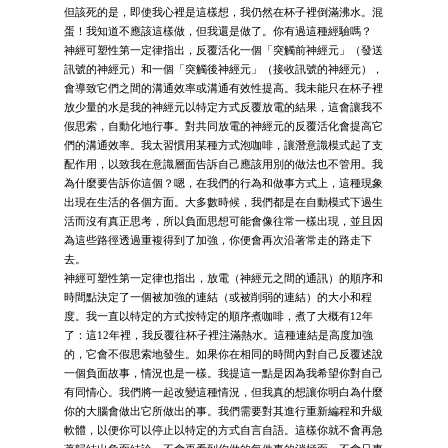
但該死的是，即使我心裡是這樣想，我仍然在杯子裡倒滿沸水。混
蛋！我知道不應該這樣做，但我還是做了。你有過這種經驗嗎？
神經可塑性第一定律指出，反覆活化一個「突觸前神經元」（發送
訊號的神經元）和一個「突觸後神經元」（接收訊號的神經元），
會導致它們之間的溝通效率或溝通有效性提高。我未能只在杯子裡
放少量的水是我的神經元以特定方式反覆放電的結果，這會讓我不
假思索，自動化地行事。對共同放電的神經元的反覆活化會提高它
們的溝通效率。我太習慣用某種方式泡咖啡，讓潛意識模式起了支
配作用，以致我在意識層面告訴自己應該用別的做法也不管用。我
為什麼要告訴你這個？嗯，在我們的行為和做事方式上，這種現象
出現在生活的各個方面。大多數時候，我們都是在自動模式下過生
活而沒有真正思考，所以負面思想可能會像往常一樣出現，並且因
為這些路徑透過重複得到了加強，你便會再次沿著常走的路走下
去。
神經可塑性第一定律也指出，放電（神經元之間的通訊）的順序和
時間點決定了一個被加強的連結（或被削弱的連結）的大小和程
度。我一直以特定的方式按特定的順序煮咖啡，煮了大概有12年
了：這12年裡，我反覆往杯子裡注滿熱水。這種連結是高度加強
的，它會不假思索地發生。如果你在相同的時間內對自己反覆述說
一個負面故事，情況也是一樣。我提這一點是因為我希望你對自己
有同情心。我們將一起改變這種情況，但我真的想讓你明白為什麼
你的大腦會做出它所做出的事。我們需要對其進行重新編程和升級
軟體，以便你可以停止以特定的方式自言自語。這樣你就不會再急