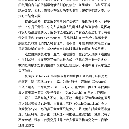
的負面自言自語的循環會滲透到你的信念中並阻礙你。你甚至不嘗
試去改變。因此，儘管你有強烈的學習欲望，卻從不申請大學。你
擔心申請會失敗。
你是否認為，你之所以常常與伴侶爭辯，是因為你為人「好爭
辯」？你是否覺得，你之所以無論去到哪裡都會製造事端，是因為
你父母就是這樣的人，所以你也注定如此？有些人甚至相信，有著
侵入性意念（intrusive thought）是他們本性的一部分，消極悲觀
態度是扎根於他們的人格個性中。會不會，即便你剛剛才經歷了值
得高興快樂的事情，卻仍然會自動地以批評和負面的方式回應？
這些自動的想法被一遍又一遍地重複，在我們大腦的溝通路徑
中得到加強，從而塑造了你的思維方式。但我在這裡要告訴各位，
我們是可以創造新的路徑和改變這些信念的。本書準備你展示這是
如何做到。
夏奇拉（Shakira）小時候被老師禁止參加合唱團，理由是她
的顫音「聽起來像山羊」。12、3歲的時候，碧昂絲（Beyonce）
加入了稱為「天命真女」（Girl’s Tyme）的女團，參加90年代美國
最大電視選秀節目《明星搜尋》（Star Search）的角逐，但選輸
了。現在，碧昂絲無人不知、無人不曉。我想甚至連我90歲的葡萄
牙人鄰居都知道她是誰。吉賽兒．邦臣（Gisele Bündchen）在14
歲時就被告知，她的鼻子太大而眼睛太小，因此她在試鏡時經常落
選。她記得有人告訴她，她永遠不可能登上雜誌封面，她由此有了
不安全感。現在，吉賽兒是世界上收入最高的模特兒之一，職業生
涯無比成功。