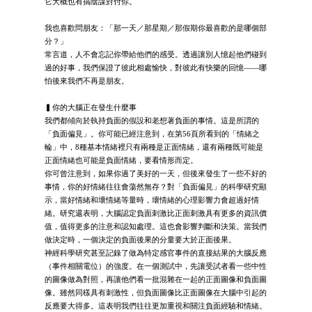
它大概也有搞陰謀對付你。
我也喜歡問朋友：「那一天／那星期／那假期你最喜歡的是哪個部
分？」
常言道，人不會忘記你帶給他們的感受。透過讓別人憶起他們碰到
過的好事，我們保證了彼此相處愉快，對彼此有快樂的回憶——哪
怕後來我們不再是朋友。
▍你的大腦正在發生什麼事
我們都傾向於執持負面的假設和老想著負面的事情。這是所謂的
「負面偏見」。你可能已經注意到，在第56頁所看到的「情緒之
輪」中，8種基本情緒裡只有兩種是正面情緒，還有兩種既可能是
正面情緒也可能是負面情緒，要看情形而定。
你可曾注意到，如果你過了美好的一天，但後來發生了一些不好的
事情，你的好情緒往往會蕩然無存？對「負面偏見」的科學研究顯
示，當好情緒和壞情緒等量時，壞情緒的心理影響力會超過好情
緒。研究還表明，大腦認定負面刺激比正面刺激具有更多的資訊價
值，值得更多的注意和認知處理。這也會影響判斷和決策。當我們
做決定時，一個決定的負面後果的分量要大於正面後果。
神經科學研究甚至記錄了做為特定感官事件的直接結果的大腦反應
（事件相關電位）的強度。在一個測試中，先讓受試者看一些中性
的圖像做為對照，再讓他們看一批混雜在一起的正面圖像和負面圖
像。雖然同樣具有刺激性，但負面圖像比正面圖像在大腦中引起的
反應要大得多。這表明我們往往更加重視和關注負面經驗和情緒。