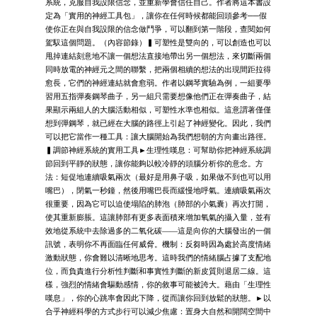
系統，克服自我設限信念，並重新學會信任自己。作者將這本書設
定為「實用的神經工具包」，讓你在任何時候都能回頭參考──假
使你正在與自我設限的信念做鬥爭，可以翻到第一階段，查閱如何
駕馭這個問題。（內容節錄）▍可塑性是雙向的，可以創造也可以
甩掉連結刻意地不讓一個想法直接地帶出另一個想法，來切斷兩個
同時放電的神經元之間的聯繫，把兩個相續的想法的出現間距拉得
愈長，它們的神經連結就會愈弱。作者以鋼琴實驗為例，一組要學
習用五指彈奏鋼琴曲子，另一組只需要想像他們正在彈奏曲子，結
果顯示兩組人的大腦活動相似，可塑性水準也相似。這意謂著僅僅
想到彈鋼琴，就已經在大腦的路徑上引起了神經變化。因此，我們
可以把它當作一種工具：讓大腦開始為我們想朝的方向畫出路徑。
▍調節神經系統的實用工具►生理性嘆息：可幫助你把神經系統調
節回到平靜的狀態，讓你能夠以較冷靜的頭腦分析你的意念。方
法：短促地連續吸氣兩次（最好是用鼻子吸，如果做不到也可以用
嘴巴），閉氣一秒鐘，然後用嘴巴長而緩慢地呼氣。連續吸氣兩次
很重要，因為它可以迫使塌陷的肺泡（肺部的小氣囊）再次打開，
使其重新膨脹。這讓肺部有更多表面積來增加氧氣的攝入量，並有
效地從系統中去除過多的二氧化碳——這是向你的大腦發出的一個
訊號，表明你不再面臨任何威脅。機制：反芻時因為處於高度情緒
激動狀態，你會難以清晰地思考。這時我們的情緒腦占據了支配地
位，而負責進行分析性判斷和事實性判斷的新皮質則退居二線。這
樣，強烈的情緒會驅動感情，你的敘事可能被誇大。藉由「生理性
嘆息」，你的心跳率會因此下降，從而讓你回到放鬆的狀態。►以
合乎神經科學的方式步行可以減少焦慮：置身大自然和開闊空間中