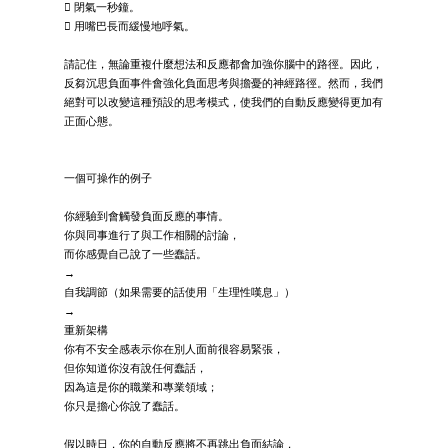
 閉氣一秒鐘。
 用嘴巴長而緩慢地呼氣。
請記住，無論重複什麼想法和反應都會加強你腦中的路徑。因此，
反芻沉思負面事件會強化負面思考與擔憂的神經路徑。然而，我們
絕對可以改變這種預設的思考模式，使我們的自動反應變得更加有
正面心態。
一個可操作的例子
你經驗到會觸發負面反應的事情。
你與同事進行了與工作相關的討論，
而你感覺自己說了一些蠢話。
→
自我調節（如果需要的話使用「生理性嘆息」）
→
重新架構
你有不安全感表示你在別人面前很容易緊張，
但你知道你沒有說任何蠢話，
因為這是你的職業和專業領域；
你只是擔心你說了蠢話。
假以時日，你的自動反應將不再跳出負面結論，