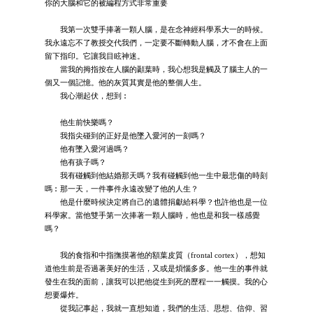
你的大腦和它的被編程方式非常重要
我第一次雙手捧著一顆人腦，是在念神經科學系大一的時候。
我永遠忘不了教授交代我們，一定要不斷轉動人腦，才不會在上面
留下指印。它讓我目眩神迷。
當我的拇指按在人腦的顳葉時，我心想我是觸及了腦主人的一
個又一個記憶。他的灰質其實是他的整個人生。
我心潮起伏，想到︰
他生前快樂嗎？
我指尖碰到的正好是他墜入愛河的一刻嗎？
他有墜入愛河過嗎？
他有孩子嗎？
我有碰觸到他結婚那天嗎？我有碰觸到他一生中最悲傷的時刻
嗎︰那一天，一件事件永遠改變了他的人生？
他是什麼時候決定將自己的遺體捐獻給科學？也許他也是一位
科學家。當他雙手第一次捧著一顆人腦時，他也是和我一樣感覺
嗎？
我的食指和中指撫摸著他的額葉皮質（frontal cortex），想知
道他生前是否過著美好的生活，又或是煩惱多多。他一生的事件就
發生在我的面前，讓我可以把他從生到死的歷程一一觸摸。我的心
想要爆炸。
從我記事起，我就一直想知道，我們的生活、思想、信仰、習