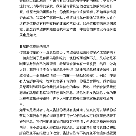
著歸結出負面結論，不會再看到你做的每件事的消極面，不會只專
注於你沒有取得的成就。我希望你看到這個改變之旅的前頭有什
麼。經歷改變的困難在於，你會難於信任這個過程，不知道事情是
否會成功。我完全了解這一點，但這就是為什麼像我這樣的人會在
這裡為你提供有科學支持的建議來幫助你。如果你很難信任這個過
程，那麼我希望你開始信任我和這本書，即便害怕你會沒有任何進
展也是如此。
▍幫助你覺悟的訊息
你知道你是如何一直責怪自己，希望這樣做會給你帶來改變的嗎？
一個典型例子是你因為剛剛吃的一塊餅乾而感到不安。又或者是不
斷重複數算自己的壞習慣，希望這會讓你有一天改變。然而，做為
人類，我們往往不會從壞消息中學習（除非該消息極具毀滅性，以
致引發出一個由極端情緒——恐懼——驅動的改變）。例如，即使
有人告訴你再吃一塊餅乾會要了你的命，你還是會照吃。我們往往
只想看到和聽到符合我們當前信念的事物，因此，我們會接受我們
想聽的訊息而忽略我們不想聽的訊息。當你的朋友告訴你，你的車
正在導致氣候變遷時，你不太可能直接去車庫把它換成較省油的
車。
如果你是吸菸者，有人告訴你吸菸有害健康，這真的可以幫助你戒
菸嗎？我們非常善於迴避那些不符合我們信念或可能讓我們感覺不
好的訊息。它們可能會讓我們質疑某些事情，但通常這種改變來自
內部，而不是從別人那裡聽到壞消息。這就是為什麼苛責自己和批
評自己並不能推動任何改變。告訴自己你不夠好並不會讓你感覺更