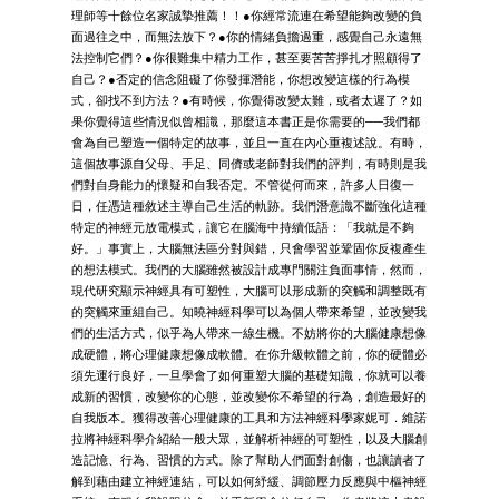
理師等十餘位名家誠摯推薦！！●你經常流連在希望能夠改變的負
面過往之中，而無法放下？●你的情緒負擔過重，感覺自己永遠無
法控制它們？●你很難集中精力工作，甚至要苦苦掙扎才照顧得了
自己？●否定的信念阻礙了你發揮潛能，你想改變這樣的行為模
式，卻找不到方法？●有時候，你覺得改變太難，或者太遲了？如
果你覺得這些情況似曾相識，那麼這本書正是你需要的──我們都
會為自己塑造一個特定的故事，並且一直在內心重複述說。有時，
這個故事源自父母、手足、同儕或老師對我們的評判，有時則是我
們對自身能力的懷疑和自我否定。不管從何而來，許多人日復一
日，任憑這種敘述主導自己生活的軌跡。我們潛意識不斷強化這種
特定的神經元放電模式，讓它在腦海中持續低語：「我就是不夠
好。」事實上，大腦無法區分對與錯，只會學習並鞏固你反複產生
的想法模式。我們的大腦雖然被設計成專門關注負面事情，然而，
現代研究顯示神經具有可塑性，大腦可以形成新的突觸和調整既有
的突觸來重組自己。知曉神經科學可以為個人帶來希望，並改變我
們的生活方式，似乎為人帶來一線生機。不妨將你的大腦健康想像
成硬體，將心理健康想像成軟體。在你升級軟體之前，你的硬體必
須先運行良好，一旦學會了如何重塑大腦的基礎知識，你就可以養
成新的習慣，改變你的心態，並改變你不希望的行為，創造最好的
自我版本。獲得改善心理健康的工具和方法神經科學家妮可．維諾
拉將神經科學介紹給一般大眾，並解析神經的可塑性，以及大腦創
造記憶、行為、習慣的方式。除了幫助人們面對創傷，也讓讀者了
解到藉由建立神經連結，可以如何紓緩、調節壓力反應與中樞神經