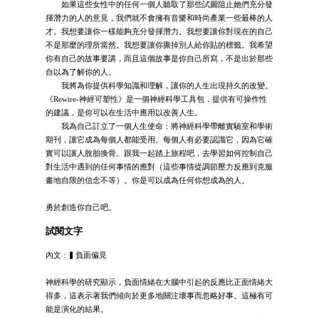
如果這些女性中的任何一個人聽取了那些試圖阻止她們充分發
揮潛力的人的意見，我們就不會擁有音樂和時尚產業一些最棒的人
才。我想要讓你一樣能夠充分發揮潛力。我想要讓你對現在的自己
不是那麼的理所當然。我想要讓你撕掉別人給你貼的標籤。我希望
你有自己的故事要講，而且這個故事是你自己所寫，不是出於那些
自以為了解你的人。
我將為你提供科學知識和理解，讓你的人生出現持久的改變。
《Rewire-神經可塑性》是一個神經科學工具包，提供有可操作性
的建議，是你可以在生活中應用以改善人生。
我為自己訂立了一個人生使命：將神經科學帶離實驗室和學術
期刊，讓它成為每個人都能受用。每個人有必要認識它，因為它確
實可以讓人脫胎換骨。跟我一起踏上旅程吧，去學習如何控制自己
對生活中遇到的任何事情的應對（這些事情從調節壓力反應到克服
畫地自限的信念不等）。你是可以成為任何你想成為的人。
勇於創造你自己吧。
試閱文字
內文 : ▍負面偏見
神經科學的研究顯示，負面情緒在大腦中引起的反應比正面情緒大
得多，這表示著我們傾向於更多地關注壞事而忽略好事。這極有可
能是演化的結果。