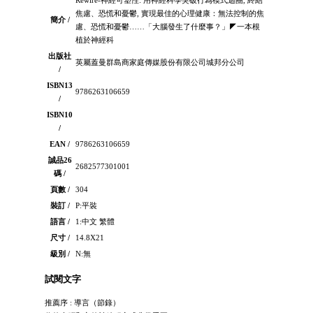
焦慮、恐慌和憂鬱, 實現最佳的心理健康：無法控制的焦
簡介 /
慮、恐慌和憂鬱……「大腦發生了什麼事？」◤一本根
植於神經科
出版社
英屬蓋曼群島商家庭傳媒股份有限公司城邦分公司
/
ISBN13
9786263106659
/
ISBN10
/
EAN /
9786263106659
誠品26
2682577301001
碼 /
頁數 /
304
裝訂 /
P:平裝
語言 /
1:中文 繁體
尺寸 /
14.8X21
級別 /
N:無
試閱文字
推薦序 : 導言（節錄）