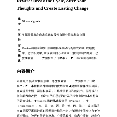
Rewire: Break the Cycle, Alter Your
Thoughts and Create Lasting Change
作
Nicole Vignola
者
出
版
英屬蓋曼群島商家庭傳媒股份有限公司城邦分公司
社
商
Rewire-神經可塑性: 用神經科學突破行為模式迴圈, 終結焦
品
慮、恐慌和憂鬱, 實現最佳的心理健康：無法控制的焦慮、恐
描
慌和憂鬱……「大腦發生了什麼事？」◤一本根植於神經科
述
內容簡介
內容簡介 無法控制的焦慮、恐慌和憂鬱……「大腦發生了什麼
事？」◤一本根植於神經科學的實用指南◢提供可操作性的建議，
有效提升生活、關係和事業，並培養信賴自己的能力。你可以在任
何年齡做出改變──你對自己的思想和行為的控制力比你本來想像
的要大得多。★proposal階段迅速授權英（Penguin）、美
（HarperOne）、克、芬、荷、西、希、德、巴、義、中等16國語
文★英國亞馬遜神經心理學排行榜第一名／台灣與美同步上市★神
經科醫師、神經科學研究專家、心理系教授、臨床心理師、諮商心