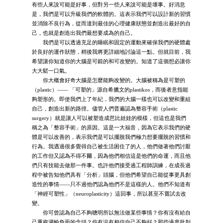
有些人來說可能是好事，但對另一些人來說可能是壞事。好消息
是，我們是可以升級我們的軟體的。這表示我們可以設計新的習慣
並消除不良行為，從而達到最佳的心理健康狀態並創造出最好的自
己，也就是創造出我們最想要成為的自己。
我們是可以透過充足的睡眠和固定的運動來確保我們的硬體處
於良好的運作狀態，稍後我將更詳細地討論這一點。但就目前，我
希望讓你知道你的大腦是可鍛的和可改變的。知道了這個想必讓你
大大鬆一口氣。
你大概會好奇大腦是怎麼能夠改變的。大腦被稱為是可塑的
（plastic）—— 「可塑的」源自希臘文的plastikos，而後者意指能
夠塑形的。即使我們上了年紀，我們的大腦一樣也可以改變和重組
自己，創造出新的路徑。儘管人們普遍認為整容手術（plastic
surgery）就是讓人可以被塑造成芭比娃娃的模樣，但這也是我們
稱之為「整容手術」的原因。這是一大福音，因為它表示我們的硬
體是可以改善的，表示我們是可以擺脫我們極力想要擺脫的習慣和
行為。我遇過很多覺得自己被生活困住了的人，他們做著他們討厭
的工作但又認為不得不爾，因為他們相信這是他們的命運，而且他
們只有技能去做那一件事。也許他們接受過工程師訓練，在成長過
程中被告知他們具有「分析」頭腦，但他們希望自己能從事更具創
造性的事情——只不過他們認為他們不是這樣的人。他們不知道有
「神經可塑性」（neuroplasticity）這回事，所以甚至不嘗試去改
變。
你可曾認為自己不夠聰明所以無法做某些事情？你有沒有給自
己重複灌輸負面的念頭？你有沒有相信自己不夠好？那些過度批判