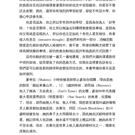
的負面自言自語的循環會滲透到你的信念中並阻礙你。你甚至不嘗
試去改變。因此，儘管你有強烈的學習欲望，卻從不申請大學。你
擔心申請會失敗。
你是否認為，你之所以常常與伴侶爭辯，是因為你為人「好爭
辯」？你是否覺得，你之所以無論去到哪裡都會製造事端，是因為
你父母就是這樣的人，所以你也注定如此？有些人甚至相信，有著
侵入性意念（intrusive thought）是他們本性的一部分，消極悲觀
態度是扎根於他們的人格個性中。會不會，即便你剛剛才經歷了值
得高興快樂的事情，卻仍然會自動地以批評和負面的方式回應？
這些自動的想法被一遍又一遍地重複，在我們大腦的溝通路徑
中得到加強，從而塑造了你的思維方式。但我在這裡要告訴各位，
我們是可以創造新的路徑和改變這些信念的。本書準備你展示這是
如何做到。
夏奇拉（Shakira）小時候被老師禁止參加合唱團，理由是她
的顫音「聽起來像山羊」。12、3歲的時候，碧昂絲（Beyonce）
加入了稱為「天命真女」（Girl’s Tyme）的女團，參加90年代美國
最大電視選秀節目《明星搜尋》（Star Search）的角逐，但選輸
了。現在，碧昂絲無人不知、無人不曉。我想甚至連我90歲的葡萄
牙人鄰居都知道她是誰。吉賽兒．邦臣（Gisele Bündchen）在14
歲時就被告知，她的鼻子太大而眼睛太小，因此她在試鏡時經常落
選。她記得有人告訴她，她永遠不可能登上雜誌封面，她由此有了
不安全感。現在，吉賽兒是世界上收入最高的模特兒之一，職業生
涯無比成功。