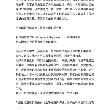
個故事，而它會嚴重阻礙了你現在的生活。例如，你母親對自己的
身體非常挑剔，現在你也是一樣。現在，你對自己有這畫地自限的
信念，它們牽制住你，讓你成為不了你想成為的人，達成不了你想
達成的各種目標。究其原因是你不相信自己。
但大腦是可以改變，這些信念也是一樣。
▍長期抑制作用（long-term depression）：突觸的減弱
無法同步的神經元會無法彼此連結。
承認我們大腦的「負面偏見」是理解我們為何流連在負面事件的一
大步，這樣，我們才可以著手改變自己，以後不再如此。
如果你沒有處於「戰鬥或逃跑狀態」（高壓力狀態）而是專注於正
面事件，你將更有可能重新架構你對一個情境的看法，改變你的心
態，最終導致你隨著時間的推移而減少受到負面事件的影響。記住
我們在上一章中學到的關於自我調節的知識：我們知道我們需要把
心靈保持在冷靜狀態才能改變我們的心態。如果你處於高度警覺狀
態，那麼在重新架構一個情境前，需要先使用其中一種調節自我的
工具。
利用「生理性嘆息」來調節你的神經系統。方法回顧：
 短促地連續吸氣兩次（最好是用鼻子吸，如果做不到也可以用嘴
巴）。