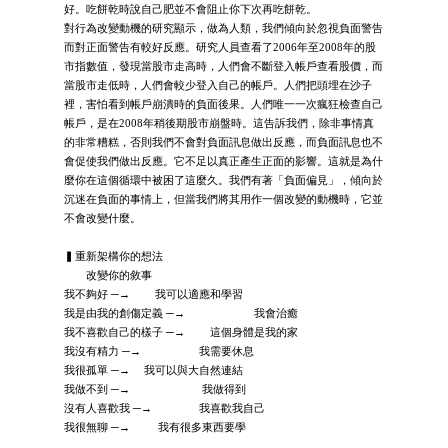
好。吃餅乾時說自己肥並不會阻止你下次再吃餅乾。
對行為改變動機的研究顯示，做為人類，我們傾向於忽視負面警告
而對正面警告有較好反應。研究人員查看了2006年至2008年的股
市指數值，發現當股市走高時，人們會不斷登入帳戶查看股價，而
當股市走低時，人們會較少登入自己的帳戶。人們把頭埋在沙子
裡，害怕看到帳戶崩潰時的負面後果。人們唯一一次瘋狂檢查自己
帳戶，是在2008年稍後期股市崩盤時。這告訴我們，除非事情真
的非常糟糕，否則我們不會對負面訊息做出反應，而負面訊息也不
會促使我們做出反應。它不足以真正產生正面的影響。這就是為什
麼你在這個循環中被困了這麼久。我們有著「負面偏見」，傾向於
沉迷在負面的事情上，但當我們將其用作一個改變的動機時，它並
不會改變什麼。
▍重新架構你的想法
改變你的敘事
我不夠好 ─→ 我可以適應和學習
我是由我的創傷定義 ─→ 我會治癒
我不喜歡自己的樣子 ─→ 這個身體是我的家
我沒有精力 ─→ 我需要休息
我很孤單 ─→ 我可以與大自然連結
我做不到 ─→ 我做得到
沒有人喜歡我 ─→ 我喜歡我自己
我很無聊 ─→ 我有很多東西要學