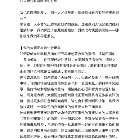
它大概也有搞陰謀對付你。
我也喜歡問朋友：「那一天／那星期／那假期你最喜歡的是哪個部
分？」
常言道，人不會忘記你帶給他們的感受。透過讓別人憶起他們碰到
過的好事，我們保證了彼此相處愉快，對彼此有快樂的回憶——哪
怕後來我們不再是朋友。
▍你的大腦正在發生什麼事
我們都傾向於執持負面的假設和老想著負面的事情。這是所謂的
「負面偏見」。你可能已經注意到，在第56頁所看到的「情緒之
輪」中，8種基本情緒裡只有兩種是正面情緒，還有兩種既可能是
正面情緒也可能是負面情緒，要看情形而定。
你可曾注意到，如果你過了美好的一天，但後來發生了一些不好的
事情，你的好情緒往往會蕩然無存？對「負面偏見」的科學研究顯
示，當好情緒和壞情緒等量時，壞情緒的心理影響力會超過好情
緒。研究還表明，大腦認定負面刺激比正面刺激具有更多的資訊價
值，值得更多的注意和認知處理。這也會影響判斷和決策。當我們
做決定時，一個決定的負面後果的分量要大於正面後果。
神經科學研究甚至記錄了做為特定感官事件的直接結果的大腦反應
（事件相關電位）的強度。在一個測試中，先讓受試者看一些中性
的圖像做為對照，再讓他們看一批混雜在一起的正面圖像和負面圖
像。雖然同樣具有刺激性，但負面圖像比正面圖像在大腦中引起的
反應要大得多。這表明我們往往更加重視和關注負面經驗和情緒。