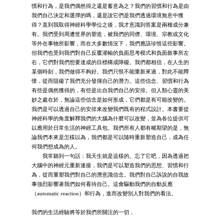
慣和行為，是我們偶然得之還是蓄意為之？我們的習慣和行為是由
我們自己決定和選擇的嗎，還是說它們是我們透過環境無意中獲
得？直到我取得神經科學學位之後，我才意識到答案是兩種成分兼
有。我們受到周遭世界的塑造，被我們的同儕、環境、宗教或文化
等外在事物所影響，而在大多數情況下，我們應該珍惜這些影響。
但我們也受到我們對自己反覆灌輸的負面思考模式和負面敘事所左
右，它們對我們想要達成的目標構成障礙。我們都相信，在人生的
某個時刻，我們做得不夠好。我們只恨不能重新來過，對此不能釋
懷，從而阻礙了我們充分發揮自己的潛力。這些信念、習慣和行為
有些是偶然獲得的，有些是出自我們自己的安排。但人類心靈的美
妙之處在於，無論這些信念是如何形成，它們都是有可能改變的。
我們是可以透過自己的安排來改變我們既有的程式設計。本書要從
神經科學的角度解釋我們的大腦為什麼可以改變，並為各位提供可
以應用於日常生活的神經工具包。我們所有人都有權期望的是，無
論我們本來是怎樣以為，我們都是可以隨時重新塑造自己，成為任
何我們想成為的人。
我常聽到一句話：我天生就是這樣的。忘了它吧，因為透過把
大腦中的神經元重新連接，我們是可以塑造我們的思想、習慣和行
為，從而重塑我們對自己的潛意識信念。我們對自己訴說的自我故
事強烈影響著我們如何看待自己。這會驅動我們的自動反應
（automatic reaction）和行為，進而改變別人對我們的看法。
我們的生活經驗將等於我們所關注的一切，