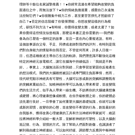
理師等十餘位名家誠摯推薦！！●你經常流連在希望能夠改變的負
面過往之中，而無法放下？●你的情緒負擔過重，感覺自己永遠無
法控制它們？●你很難集中精力工作，甚至要苦苦掙扎才照顧得了
自己？●否定的信念阻礙了你發揮潛能，你想改變這樣的行為模
式，卻找不到方法？●有時候，你覺得改變太難，或者太遲了？如
果你覺得這些情況似曾相識，那麼這本書正是你需要的──我們都
會為自己塑造一個特定的故事，並且一直在內心重複述說。有時，
這個故事源自父母、手足、同儕或老師對我們的評判，有時則是我
們對自身能力的懷疑和自我否定。不管從何而來，許多人日復一
日，任憑這種敘述主導自己生活的軌跡。我們潛意識不斷強化這種
特定的神經元放電模式，讓它在腦海中持續低語：「我就是不夠
好。」事實上，大腦無法區分對與錯，只會學習並鞏固你反複產生
的想法模式。我們的大腦雖然被設計成專門關注負面事情，然而，
現代研究顯示神經具有可塑性，大腦可以形成新的突觸和調整既有
的突觸來重組自己。知曉神經科學可以為個人帶來希望，並改變我
們的生活方式，似乎為人帶來一線生機。不妨將你的大腦健康想像
成硬體，將心理健康想像成軟體。在你升級軟體之前，你的硬體必
須先運行良好，一旦學會了如何重塑大腦的基礎知識，你就可以養
成新的習慣，改變你的心態，並改變你不希望的行為，創造最好的
自我版本。獲得改善心理健康的工具和方法神經科學家妮可．維諾
拉將神經科學介紹給一般大眾，並解析神經的可塑性，以及大腦創
造記憶、行為、習慣的方式。除了幫助人們面對創傷，也讓讀者了
解到藉由建立神經連結，可以如何紓緩、調節壓力反應與中樞神經