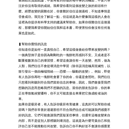
著歸結出負面結論，不會再看到你做的每件事的消極面，不會只專
注於你沒有取得的成就。我希望你看到這個改變之旅的前頭有什
麼。經歷改變的困難在於，你會難於信任這個過程，不知道事情是
否會成功。我完全了解這一點，但這就是為什麼像我這樣的人會在
這裡為你提供有科學支持的建議來幫助你。如果你很難信任這個過
程，那麼我希望你開始信任我和這本書，即便害怕你會沒有任何進
展也是如此。
▍幫助你覺悟的訊息
你知道你是如何一直責怪自己，希望這樣做會給你帶來改變的嗎？
一個典型例子是你因為剛剛吃的一塊餅乾而感到不安。又或者是不
斷重複數算自己的壞習慣，希望這會讓你有一天改變。然而，做為
人類，我們往往不會從壞消息中學習（除非該消息極具毀滅性，以
致引發出一個由極端情緒——恐懼——驅動的改變）。例如，即使
有人告訴你再吃一塊餅乾會要了你的命，你還是會照吃。我們往往
只想看到和聽到符合我們當前信念的事物，因此，我們會接受我們
想聽的訊息而忽略我們不想聽的訊息。當你的朋友告訴你，你的車
正在導致氣候變遷時，你不太可能直接去車庫把它換成較省油的
車。
如果你是吸菸者，有人告訴你吸菸有害健康，這真的可以幫助你戒
菸嗎？我們非常善於迴避那些不符合我們信念或可能讓我們感覺不
好的訊息。它們可能會讓我們質疑某些事情，但通常這種改變來自
內部，而不是從別人那裡聽到壞消息。這就是為什麼苛責自己和批
評自己並不能推動任何改變。告訴自己你不夠好並不會讓你感覺更