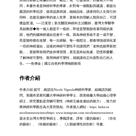
同，本書作者是神經科學的專家，針對每一個觀點與建議，都提出
嚴謹的科學佐證，值得認真研讀，細細品味。讀者得到人生指引的
同時，也窺見腦科學的迷人世界，更根本的理解人類與自己，可謂
獲益匪淺。──汪漢澄｜新光醫院神經科主治醫師，臺灣大學醫學
系副教授◆每一個人都是不一樣的，即使是雙胞胎有著同樣的基
因，他們的腦神經連結也會不一樣。因為神經系統不是一成不變，
而是隨時都在改變，每一次經驗、每一個想法，都會增強或弱化某
一些的神經連結，這樣的神經可塑性不但讓我們「老狗也能學新把
戲」，更能幫助我們改掉壞習慣，甚至是終結焦慮、恐慌和憂鬱。
了解神經可塑性、善用神經可塑性，就能讓你正向面對自己的人
生。──焦傳金｜國立自然科學博物館館長
作者介紹
作者介紹 妮可．維諾拉Nicole Vignola神經科學家、組織諮詢顧
問。英國布里斯托爾大學神經科學學士、西英格蘭大學組織心理學
碩士，研究重點是突觸可塑性（神經元修改連結的能力），致力於
將神經科學觀念為大眾所熟知。作者個人網站：https: linktr.ee
nicolesneurosciencehttps: www.instagram.com nicolesneuroscience
梁永安台灣大學哲學碩士，專職譯者。譯有《愛的藝術》、《存在
的藝術》、《聆聽的藝術》、《人類破壞性的剖析》等書。