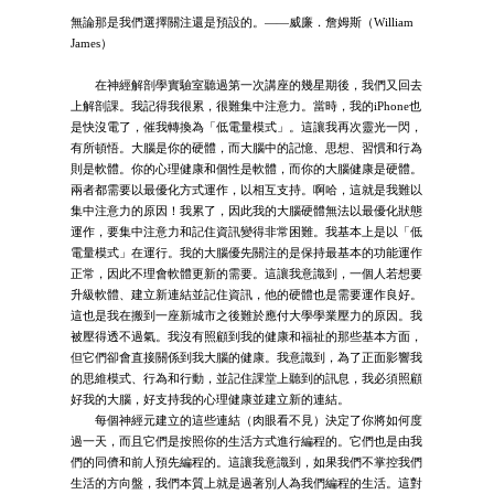
無論那是我們選擇關注還是預設的。——威廉．詹姆斯（William
James）
在神經解剖學實驗室聽過第一次講座的幾星期後，我們又回去
上解剖課。我記得我很累，很難集中注意力。當時，我的iPhone也
是快沒電了，催我轉換為「低電量模式」。這讓我再次靈光一閃，
有所頓悟。大腦是你的硬體，而大腦中的記憶、思想、習慣和行為
則是軟體。你的心理健康和個性是軟體，而你的大腦健康是硬體。
兩者都需要以最優化方式運作，以相互支持。啊哈，這就是我難以
集中注意力的原因！我累了，因此我的大腦硬體無法以最優化狀態
運作，要集中注意力和記住資訊變得非常困難。我基本上是以「低
電量模式」在運行。我的大腦優先關注的是保持最基本的功能運作
正常，因此不理會軟體更新的需要。這讓我意識到，一個人若想要
升級軟體、建立新連結並記住資訊，他的硬體也是需要運作良好。
這也是我在搬到一座新城市之後難於應付大學學業壓力的原因。我
被壓得透不過氣。我沒有照顧到我的健康和福祉的那些基本方面，
但它們卻會直接關係到我大腦的健康。我意識到，為了正面影響我
的思維模式、行為和行動，並記住課堂上聽到的訊息，我必須照顧
好我的大腦，好支持我的心理健康並建立新的連結。
每個神經元建立的這些連結（肉眼看不見）決定了你將如何度
過一天，而且它們是按照你的生活方式進行編程的。它們也是由我
們的同儕和前人預先編程的。這讓我意識到，如果我們不掌控我們
生活的方向盤，我們本質上就是過著別人為我們編程的生活。這對