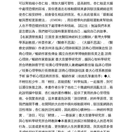
可以幫助縮小杏仁核，增加大腦可塑性，提高韌性。杏仁核是大腦
中處理恐懼的區域，當你透過左右移動眼睛來參與額頂葉網絡從而
使杏仁核安靜時，就會發生相反的情況。有人依此發展出「眼動減
敏與歷程更新療法」（EMDR），用目標導向的眼睛運動來幫助病
人在不帶恐懼的情況下處理事件和情緒。 請記住：無論我們本來
是怎麼以為，我們都可以隨時重新塑造自己，編寫自己的故事。
【名家讚譽推薦】汪漢澄 新光醫院神經科主治醫師／臺灣大學醫
學系副教授／科普作家／《醫療不思議》、《大腦不思議》、《醫
療史偵辦錄》作者洪仲清 臨床心理師胡展誥 諮商心理師陳志恆 諮
商心理師／暢銷作家焦傳金 國立自然科學博物館館長黃之盈 諮商
心理師／暢銷作家蔡振家 臺大音樂學研究所，腦與心智科學研究
所合聘教師蔡宇哲 哇賽心理學創辦人兼總編輯蔡佳璇 臨床心理師
／哇賽心理學執行長鄧善庭 諮商心理師謝伯讓 臺大心理系教授蘇
予昕 蘇予昕心理諮商所所長、暢銷作家（依姓氏筆畫排序）◆人
不輕狂枉少年，而「輕狂」若能搭配「科學知識」一起服用，則可
以通往恢復之路。本書作者分享了他在二十幾歲時的混亂生活，藉
此說明腦中額葉、杏仁核的運作機制，提供了實用的身心管理指
南。令我驚喜的是，這本書還告訴我「游目騁懷」的科學原理。當
我們拋開手機，在開闊的大自然中橫向移動眼球時，額頂葉網路的
活性增加，杏仁核的活性減弱，因此感到心曠神怡——神經科學證
實，「游目」可以「騁懷」。──蔡振家｜臺大音樂學研究所，腦
與心智科學研究所合聘教師◆本書廣泛的探討有關優化人的思考與
行為，以達成更有意義，更快樂的人生的重要課題。與其他眾多僅
具感性卻缺乏根據的所謂「勵志」或「心靈成長」的書籍大不相