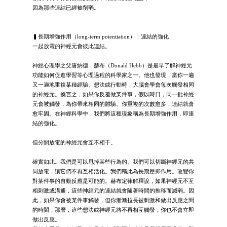
因為那些連結已經被削弱。
▍長期增強作用（long-term potentiation）：連結的強化
一起放電的神經元會彼此連結。
神經心理學之父唐納德．赫布（Donald Hebb）是最早了解神經元
功能如何促進學習等心理過程的科學家之一。他也發現，當你一遍
又一遍地重複某種經驗、想法或行動時，大腦會學會每次觸發相同
的神經元。換言之，如果你反覆做某件事，假以時日，同一批神經
元會被觸發，為你帶來相同的體驗。你重複的次數愈多，連結就會
愈牢固。在神經科學中，我們將這種現象稱為長期增強作用，即連
結的強化。
但分開放電的神經元會互不相干。
確實如此。我們是可以甩掉某些行為的。我們可以切斷神經元的共
同放電，讓它們不再互相活化。我們稱此為長期壓抑作用。改變你
對某件事的自動反應是可能的。赫布定律解釋說，如果神經元不互
相刺激或溝通，這些神經元的連結就會隨著時間的推移而減弱。因
此，如果你會被某件事觸發，但你漸漸拉長被刺激和做出反應之間
的時間，那麼，這些想法或神經元將不再相互觸發，你也不會立即
做出反應。