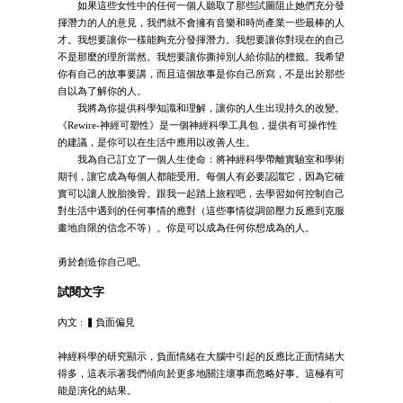
如果這些女性中的任何一個人聽取了那些試圖阻止她們充分發
揮潛力的人的意見，我們就不會擁有音樂和時尚產業一些最棒的人
才。我想要讓你一樣能夠充分發揮潛力。我想要讓你對現在的自己
不是那麼的理所當然。我想要讓你撕掉別人給你貼的標籤。我希望
你有自己的故事要講，而且這個故事是你自己所寫，不是出於那些
自以為了解你的人。
我將為你提供科學知識和理解，讓你的人生出現持久的改變。
《Rewire-神經可塑性》是一個神經科學工具包，提供有可操作性
的建議，是你可以在生活中應用以改善人生。
我為自己訂立了一個人生使命：將神經科學帶離實驗室和學術
期刊，讓它成為每個人都能受用。每個人有必要認識它，因為它確
實可以讓人脫胎換骨。跟我一起踏上旅程吧，去學習如何控制自己
對生活中遇到的任何事情的應對（這些事情從調節壓力反應到克服
畫地自限的信念不等）。你是可以成為任何你想成為的人。
勇於創造你自己吧。
試閱文字
內文 : ▍負面偏見
神經科學的研究顯示，負面情緒在大腦中引起的反應比正面情緒大
得多，這表示著我們傾向於更多地關注壞事而忽略好事。這極有可
能是演化的結果。