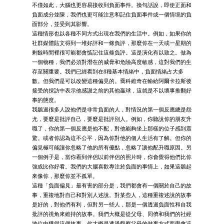
不僅如此，大腦也更容易接收到負面事件。換句話說，即使正面和
負面成分並陳，我們也更可能注意和記住負面事件或一個情境的負
面部分，並受到其影響。
這種情形也以各種不同方式出現在我們的生活中。例如，如果你的
社群媒體貼文得到一堆好評和一條負評，那麼你在一天或一星期的
剩餘時間裡很可能都會惦記住這條負評。這是演化有以致之。做為
一個物種，我們必須對潛在的威脅和危險高度敏感，這對我們的生
存至關重要。我們已經看到在8種基本情緒中，負面情緒占大多
數。但我們是可以改變這種偏見的。喬科維奇在輸給阿爾卡拉斯後
接受的採訪中表示他感謝之前的其他贏球，這就是不以壞事推翻好
事的態度。
我聽過很多人說他們是非常負面的人，對情況的第一個反應總是怨
尤，要麼是批評自己，要麼是批評別人。例如，你聽說你的朋友升
職了，你的第一個反應是他不配，對他能夠坐上那樣的位子感到震
驚。或者你認為這不公平，因為你對他的個人生活有了解。但你的
偏見極可能讓你忽略了他的所有優點，忽略了讓他配升職原因。另
一個例子是，當你看到伴侶以前伴侶的照片時，你會覺得他們比你
強或比你好看。我們的大腦喜歡專注於負面的事情上，如果這聽起
來像你，那麼你並不孤單。
這種「負面偏見」最有害的部分是，我們都會有一個關於自己的故
事，重複地對自己和對別人述說。對某些人，這種重複述說的故事
是好的，對他們有利，但對另一些人，那是一個透過負面性和自我
批評的視角來維持的故事。我們大概是從父母、同儕和我們的社經
地位中獲得這個故事。你大概是透過觀察父母的做事方式而學會這