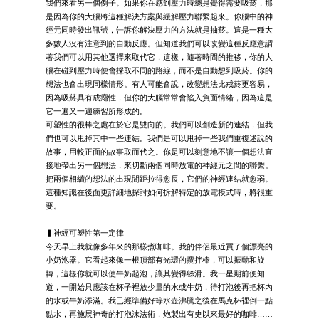
我們來看另一個例子。如果你在感到壓力時總是覺得需要吸菸，那
是因為你的大腦將這種解決方案與緩解壓力聯繫起來。你腦中的神
經元同時發出訊號，告訴你解決壓力的方法就是抽菸。這是一種大
多數人沒有注意到的自動反應。但知道我們可以改變這種反應意謂
著我們可以用其他選擇來取代它，這樣，隨著時間的推移，你的大
腦在碰到壓力時便會採取不同的路線，而不是自動想到吸菸。你的
想法也會出現同樣情形。有人可能會說，改變想法比戒菸更容易，
因為吸菸具有成癮性，但你的大腦常常會陷入負面情緒，因為這是
它一遍又一遍練習所形成的。
可塑性的很棒之處在於它是雙向的。我們可以創造新的連結，但我
們也可以甩掉其中一些連結。我們是可以甩掉一些我們重複述說的
故事，用較正面的故事取而代之。你是可以刻意地不讓一個想法直
接地帶出另一個想法，來切斷兩個同時放電的神經元之間的聯繫。
把兩個相續的想法的出現間距拉得愈長，它們的神經連結就愈弱。
這種知識在後面更詳細地探討如何拆解特定的放電模式時，將很重
要。
▍神經可塑性第一定律
今天早上我就像多年來的那樣煮咖啡。我的伴侶最近買了個漂亮的
小奶泡器。它看起來像一根頂部有光環的攪拌棒，可以振動和旋
轉，這樣你就可以使牛奶起泡，讓其變得絲滑。我一星期前便知
道，一開始只應該在杯子裡放少量的水或牛奶，待打泡後再把杯內
的水或牛奶添滿。我已經準備好等水壺沸騰之後在馬克杯裡倒一點
點水，再施展神奇的打泡沫法術，炮製出有史以來最好的咖啡……