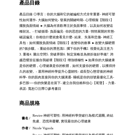
產品目錄
產品目錄 ◎導言：你的大腦和它的被編程方式非常重要- 神經可塑
性如何運作- 大腦如何變化- 發展的關鍵時期- 心理模擬【階段1】
擺脫負面情緒 ►大腦為何喜歡專注於負面事情，以及如何改變這
種狀況。- 打破循環- 負面偏見- 你的思想的力量- 悄悄展開的常態-
確認偏見︰你相信什麼就會看見什麼- 結束、失落和悲傷- 神經工
具包：如何擺脫負面情緒【階段2】改變你的敘事 ►改變大腦硬體
的7個步驟。- 重組你的潛意識1. 擱下你的手機2. 視覺化及注意力
3. 重複4. 騰出空間5. 突破界限6. 制定策略並為挫折做好準備7. 跨
越恐懼並征服自我破壞【階段3】增強積極性 ►如果你的大腦健康
是你的硬體，心理健康是你的軟體，如何支援你的硬體，以獲得持
久的改變。- 運用神經科學提升心靈韌性- 成長型心態背後的神經
科學- 你的肌肉直接與你的大腦溝通- 睡眠是你的頭號最優化工具-
多巴胺──你的快樂是在當下- 建立自我信賴和信心【尾聲】- 力量-
承諾- 寬恕◎注釋◎參考書目
商品規格
Rewire-神經可塑性: 用神經科學突破行為模式迴圈, 終結
書名 /
焦慮、恐慌和憂鬱, 實現最佳的心理健康
作者 /
Nicole Vignola
Rewire-神經可塑性: 用神經科學突破行為模式迴圈, 終結