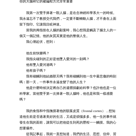
你的大腦和它的被編程方式非常重要
我第一次雙手捧著一顆人腦，是在念神經科學系大一的時候。
我永遠忘不了教授交代我們，一定要不斷轉動人腦，才不會在上面
留下指印。它讓我目眩神迷。
當我的拇指按在人腦的顳葉時，我心想我是觸及了腦主人的一
個又一個記憶。他的灰質其實是他的整個人生。
我心潮起伏，想到︰
他生前快樂嗎？
我指尖碰到的正好是他墜入愛河的一刻嗎？
他有墜入愛河過嗎？
他有孩子嗎？
我有碰觸到他結婚那天嗎？我有碰觸到他一生中最悲傷的時刻
嗎︰那一天，一件事件永遠改變了他的人生？
他是什麼時候決定將自己的遺體捐獻給科學？也許他也是一位
科學家。當他雙手第一次捧著一顆人腦時，他也是和我一樣感覺
嗎？
我的食指和中指撫摸著他的額葉皮質（frontal cortex），想知
道他生前是否過著美好的生活，又或是煩惱多多。他一生的事件就
發生在我的面前，讓我可以把他從生到死的歷程一一觸摸。我的心
想要爆炸。
從我記事起，我就一直想知道，我們的生活、思想、信仰、習