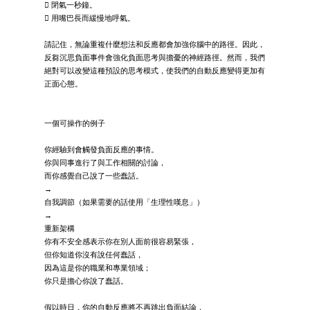
 閉氣一秒鐘。
 用嘴巴長而緩慢地呼氣。
請記住，無論重複什麼想法和反應都會加強你腦中的路徑。因此，
反芻沉思負面事件會強化負面思考與擔憂的神經路徑。然而，我們
絕對可以改變這種預設的思考模式，使我們的自動反應變得更加有
正面心態。
一個可操作的例子
你經驗到會觸發負面反應的事情。
你與同事進行了與工作相關的討論，
而你感覺自己說了一些蠢話。
→
自我調節（如果需要的話使用「生理性嘆息」）
→
重新架構
你有不安全感表示你在別人面前很容易緊張，
但你知道你沒有說任何蠢話，
因為這是你的職業和專業領域；
你只是擔心你說了蠢話。
假以時日，你的自動反應將不再跳出負面結論，