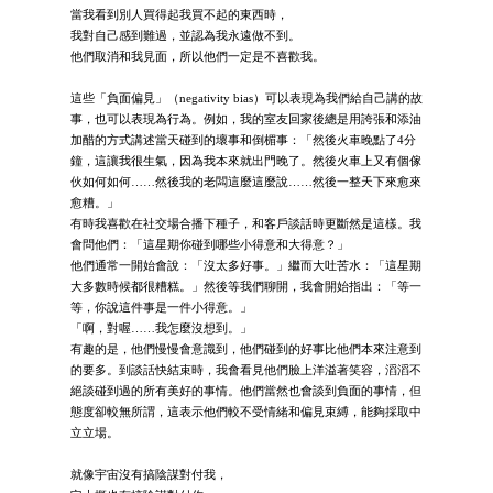
當我看到別人買得起我買不起的東西時，
我對自己感到難過，並認為我永遠做不到。
他們取消和我見面，所以他們一定是不喜歡我。
這些「負面偏見」（negativity bias）可以表現為我們給自己講的故
事，也可以表現為行為。例如，我的室友回家後總是用誇張和添油
加醋的方式講述當天碰到的壞事和倒楣事：「然後火車晚點了4分
鐘，這讓我很生氣，因為我本來就出門晚了。然後火車上又有個傢
伙如何如何……然後我的老闆這麼這麼說……然後一整天下來愈來
愈糟。」
有時我喜歡在社交場合播下種子，和客戶談話時更斷然是這樣。我
會問他們：「這星期你碰到哪些小得意和大得意？」
他們通常一開始會說：「沒太多好事。」繼而大吐苦水：「這星期
大多數時候都很糟糕。」然後等我們聊開，我會開始指出：「等一
等，你說這件事是一件小得意。」
「啊，對喔……我怎麼沒想到。」
有趣的是，他們慢慢會意識到，他們碰到的好事比他們本來注意到
的要多。到談話快結束時，我會看見他們臉上洋溢著笑容，滔滔不
絕談碰到過的所有美好的事情。他們當然也會談到負面的事情，但
態度卻較無所謂，這表示他們較不受情緒和偏見束縛，能夠採取中
立立場。
就像宇宙沒有搞陰謀對付我，