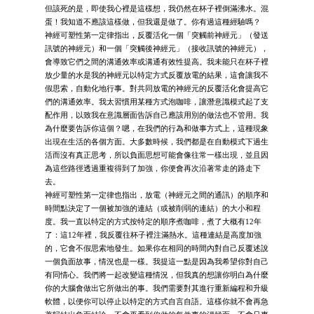
但該死的是，即使我心裡是這樣想，我仍然在杯子裡倒滿沸水。混
蛋！我知道不應該這樣做，但我還是做了。你有過這種經驗嗎？
神經可塑性第一定律指出，反覆活化一個「突觸前神經元」（發送
訊號的神經元）和一個「突觸後神經元」（接收訊號的神經元），
會導致它們之間的溝通效率或溝通有效性提高。我未能只在杯子裡
放少量的水是我的神經元以特定方式反覆放電的結果，這會讓我不
假思索，自動化地行事。對共同放電的神經元的反覆活化會提高它
們的溝通效率。我太習慣用某種方式泡咖啡，讓潛意識模式起了支
配作用，以致我在意識層面告訴自己應該用別的做法也不管用。我
為什麼要告訴你這個？嗯，在我們的行為和做事方式上，這種現象
出現在生活的各個方面。大多數時候，我們都是在自動模式下過生
活而沒有真正思考，所以負面思想可能會像往常一樣出現，並且因
為這些路徑透過重複得到了加強，你便會再次沿著常走的路走下
去。
神經可塑性第一定律也指出，放電（神經元之間的通訊）的順序和
時間點決定了一個被加強的連結（或被削弱的連結）的大小和程
度。我一直以特定的方式按特定的順序煮咖啡，煮了大概有12年
了：這12年裡，我反覆往杯子裡注滿熱水。這種連結是高度加強
的，它會不假思索地發生。如果你在相同的時間內對自己反覆述說
一個負面故事，情況也是一樣。我提這一點是因為我希望你對自己
有同情心。我們將一起改變這種情況，但我真的想讓你明白為什麼
你的大腦會做出它所做出的事。我們需要對其進行重新編程和升級
軟體，以便你可以停止以特定的方式自言自語。這樣你就不會再急