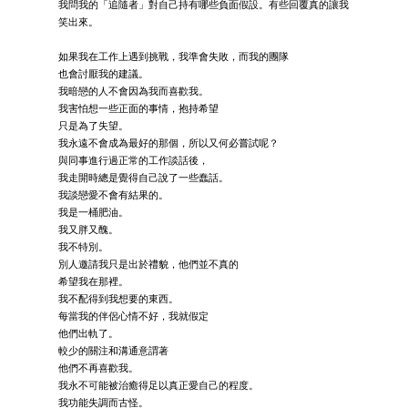
我問我的「追隨者」對自己持有哪些負面假設。有些回覆真的讓我
笑出來。
如果我在工作上遇到挑戰，我準會失敗，而我的團隊
也會討厭我的建議。
我暗戀的人不會因為我而喜歡我。
我害怕想一些正面的事情，抱持希望
只是為了失望。
我永遠不會成為最好的那個，所以又何必嘗試呢？
與同事進行過正常的工作談話後，
我走開時總是覺得自己說了一些蠢話。
我談戀愛不會有結果的。
我是一桶肥油。
我又胖又醜。
我不特別。
別人邀請我只是出於禮貌，他們並不真的
希望我在那裡。
我不配得到我想要的東西。
每當我的伴侶心情不好，我就假定
他們出軌了。
較少的關注和溝通意謂著
他們不再喜歡我。
我永不可能被治癒得足以真正愛自己的程度。
我功能失調而古怪。