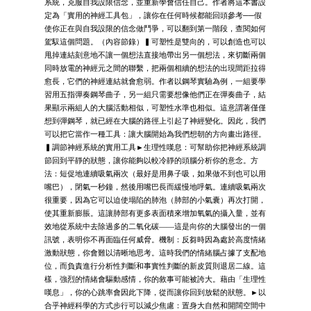
系統，克服自我設限信念，並重新學會信任自己。作者將這本書設
定為「實用的神經工具包」，讓你在任何時候都能回頭參考──假
使你正在與自我設限的信念做鬥爭，可以翻到第一階段，查閱如何
駕馭這個問題。（內容節錄）▍可塑性是雙向的，可以創造也可以
甩掉連結刻意地不讓一個想法直接地帶出另一個想法，來切斷兩個
同時放電的神經元之間的聯繫，把兩個相續的想法的出現間距拉得
愈長，它們的神經連結就會愈弱。作者以鋼琴實驗為例，一組要學
習用五指彈奏鋼琴曲子，另一組只需要想像他們正在彈奏曲子，結
果顯示兩組人的大腦活動相似，可塑性水準也相似。這意謂著僅僅
想到彈鋼琴，就已經在大腦的路徑上引起了神經變化。因此，我們
可以把它當作一種工具：讓大腦開始為我們想朝的方向畫出路徑。
▍調節神經系統的實用工具►生理性嘆息：可幫助你把神經系統調
節回到平靜的狀態，讓你能夠以較冷靜的頭腦分析你的意念。方
法：短促地連續吸氣兩次（最好是用鼻子吸，如果做不到也可以用
嘴巴），閉氣一秒鐘，然後用嘴巴長而緩慢地呼氣。連續吸氣兩次
很重要，因為它可以迫使塌陷的肺泡（肺部的小氣囊）再次打開，
使其重新膨脹。這讓肺部有更多表面積來增加氧氣的攝入量，並有
效地從系統中去除過多的二氧化碳——這是向你的大腦發出的一個
訊號，表明你不再面臨任何威脅。機制：反芻時因為處於高度情緒
激動狀態，你會難以清晰地思考。這時我們的情緒腦占據了支配地
位，而負責進行分析性判斷和事實性判斷的新皮質則退居二線。這
樣，強烈的情緒會驅動感情，你的敘事可能被誇大。藉由「生理性
嘆息」，你的心跳率會因此下降，從而讓你回到放鬆的狀態。►以
合乎神經科學的方式步行可以減少焦慮：置身大自然和開闊空間中