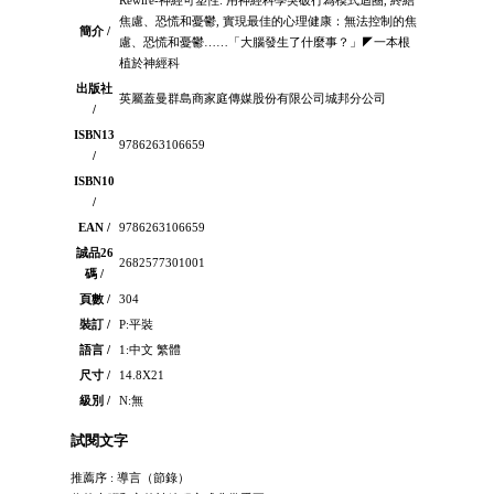
焦慮、恐慌和憂鬱, 實現最佳的心理健康：無法控制的焦
簡介 /
慮、恐慌和憂鬱……「大腦發生了什麼事？」◤一本根
植於神經科
出版社
英屬蓋曼群島商家庭傳媒股份有限公司城邦分公司
/
ISBN13
9786263106659
/
ISBN10
/
EAN /
9786263106659
誠品26
2682577301001
碼 /
頁數 /
304
裝訂 /
P:平裝
語言 /
1:中文 繁體
尺寸 /
14.8X21
級別 /
N:無
試閱文字
推薦序 : 導言（節錄）