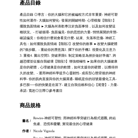
產品目錄
產品目錄 ◎導言：你的大腦和它的被編程方式非常重要- 神經可塑
性如何運作- 大腦如何變化- 發展的關鍵時期- 心理模擬【階段1】
擺脫負面情緒 ►大腦為何喜歡專注於負面事情，以及如何改變這
種狀況。- 打破循環- 負面偏見- 你的思想的力量- 悄悄展開的常態-
確認偏見︰你相信什麼就會看見什麼- 結束、失落和悲傷- 神經工
具包：如何擺脫負面情緒【階段2】改變你的敘事 ►改變大腦硬體
的7個步驟。- 重組你的潛意識1. 擱下你的手機2. 視覺化及注意力
3. 重複4. 騰出空間5. 突破界限6. 制定策略並為挫折做好準備7. 跨
越恐懼並征服自我破壞【階段3】增強積極性 ►如果你的大腦健康
是你的硬體，心理健康是你的軟體，如何支援你的硬體，以獲得持
久的改變。- 運用神經科學提升心靈韌性- 成長型心態背後的神經
科學- 你的肌肉直接與你的大腦溝通- 睡眠是你的頭號最優化工具-
多巴胺──你的快樂是在當下- 建立自我信賴和信心【尾聲】- 力量-
承諾- 寬恕◎注釋◎參考書目
商品規格
Rewire-神經可塑性: 用神經科學突破行為模式迴圈, 終結
書名 /
焦慮、恐慌和憂鬱, 實現最佳的心理健康
作者 /
Nicole Vignola
Rewire-神經可塑性: 用神經科學突破行為模式迴圈, 終結