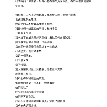
我問我的「追隨者」對自己持有哪些負面假設。有些回覆真的讓我
笑出來。
如果我在工作上遇到挑戰，我準會失敗，而我的團隊
也會討厭我的建議。
我暗戀的人不會因為我而喜歡我。
我害怕想一些正面的事情，抱持希望
只是為了失望。
我永遠不會成為最好的那個，所以又何必嘗試呢？
與同事進行過正常的工作談話後，
我走開時總是覺得自己說了一些蠢話。
我談戀愛不會有結果的。
我是一桶肥油。
我又胖又醜。
我不特別。
別人邀請我只是出於禮貌，他們並不真的
希望我在那裡。
我不配得到我想要的東西。
每當我的伴侶心情不好，我就假定
他們出軌了。
較少的關注和溝通意謂著
他們不再喜歡我。
我永不可能被治癒得足以真正愛自己的程度。
我功能失調而古怪。