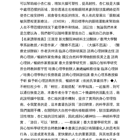
可以幫助縮小杏仁核，增加大腦可塑性，提高韌性。杏仁核是大腦
中處理恐懼的區域，當你透過左右移動眼睛來參與額頂葉網絡從而
使杏仁核安靜時，就會發生相反的情況。有人依此發展出「眼動減
敏與歷程更新療法」（EMDR），用目標導向的眼睛運動來幫助病
人在不帶恐懼的情況下處理事件和情緒。 請記住：無論我們本來
是怎麼以為，我們都可以隨時重新塑造自己，編寫自己的故事。
【名家讚譽推薦】汪漢澄 新光醫院神經科主治醫師／臺灣大學醫
學系副教授／科普作家／《醫療不思議》、《大腦不思議》、《醫
療史偵辦錄》作者洪仲清 臨床心理師胡展誥 諮商心理師陳志恆 諮
商心理師／暢銷作家焦傳金 國立自然科學博物館館長黃之盈 諮商
心理師／暢銷作家蔡振家 臺大音樂學研究所，腦與心智科學研究
所合聘教師蔡宇哲 哇賽心理學創辦人兼總編輯蔡佳璇 臨床心理師
／哇賽心理學執行長鄧善庭 諮商心理師謝伯讓 臺大心理系教授蘇
予昕 蘇予昕心理諮商所所長、暢銷作家（依姓氏筆畫排序）◆人
不輕狂枉少年，而「輕狂」若能搭配「科學知識」一起服用，則可
以通往恢復之路。本書作者分享了他在二十幾歲時的混亂生活，藉
此說明腦中額葉、杏仁核的運作機制，提供了實用的身心管理指
南。令我驚喜的是，這本書還告訴我「游目騁懷」的科學原理。當
我們拋開手機，在開闊的大自然中橫向移動眼球時，額頂葉網路的
活性增加，杏仁核的活性減弱，因此感到心曠神怡——神經科學證
實，「游目」可以「騁懷」。──蔡振家｜臺大音樂學研究所，腦
與心智科學研究所合聘教師◆本書廣泛的探討有關優化人的思考與
行為，以達成更有意義，更快樂的人生的重要課題。與其他眾多僅
具感性卻缺乏根據的所謂「勵志」或「心靈成長」的書籍大不相