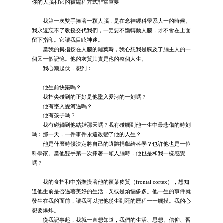
你的大腦和它的被編程方式非常重要
我第一次雙手捧著一顆人腦，是在念神經科學系大一的時候。
我永遠忘不了教授交代我們，一定要不斷轉動人腦，才不會在上面
留下指印。它讓我目眩神迷。
當我的拇指按在人腦的顳葉時，我心想我是觸及了腦主人的一
個又一個記憶。他的灰質其實是他的整個人生。
我心潮起伏，想到︰
他生前快樂嗎？
我指尖碰到的正好是他墜入愛河的一刻嗎？
他有墜入愛河過嗎？
他有孩子嗎？
我有碰觸到他結婚那天嗎？我有碰觸到他一生中最悲傷的時刻
嗎︰那一天，一件事件永遠改變了他的人生？
他是什麼時候決定將自己的遺體捐獻給科學？也許他也是一位
科學家。當他雙手第一次捧著一顆人腦時，他也是和我一樣感覺
嗎？
我的食指和中指撫摸著他的額葉皮質（frontal cortex），想知
道他生前是否過著美好的生活，又或是煩惱多多。他一生的事件就
發生在我的面前，讓我可以把他從生到死的歷程一一觸摸。我的心
想要爆炸。
從我記事起，我就一直想知道，我們的生活、思想、信仰、習