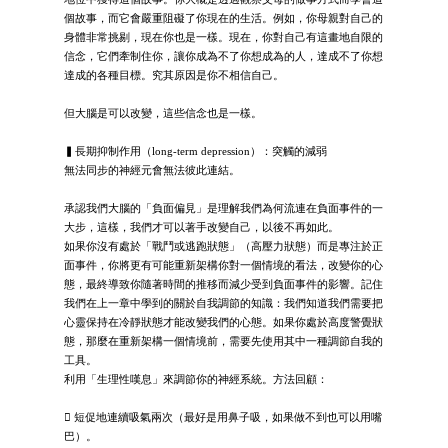
個故事，而它會嚴重阻礙了你現在的生活。例如，你母親對自己的
身體非常挑剔，現在你也是一樣。現在，你對自己有這畫地自限的
信念，它們牽制住你，讓你成為不了你想成為的人，達成不了你想
達成的各種目標。究其原因是你不相信自己。
但大腦是可以改變，這些信念也是一樣。
▍長期抑制作用（long-term depression）：突觸的減弱
無法同步的神經元會無法彼此連結。
承認我們大腦的「負面偏見」是理解我們為何流連在負面事件的一
大步，這樣，我們才可以著手改變自己，以後不再如此。
如果你沒有處於「戰鬥或逃跑狀態」（高壓力狀態）而是專注於正
面事件，你將更有可能重新架構你對一個情境的看法，改變你的心
態，最終導致你隨著時間的推移而減少受到負面事件的影響。記住
我們在上一章中學到的關於自我調節的知識：我們知道我們需要把
心靈保持在冷靜狀態才能改變我們的心態。如果你處於高度警覺狀
態，那麼在重新架構一個情境前，需要先使用其中一種調節自我的
工具。
利用「生理性嘆息」來調節你的神經系統。方法回顧：
 短促地連續吸氣兩次（最好是用鼻子吸，如果做不到也可以用嘴
巴）。