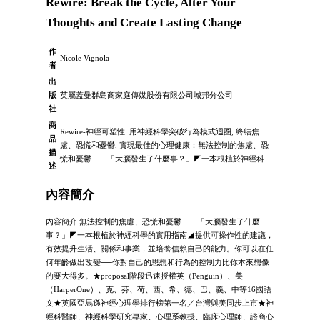
Rewire: Break the Cycle, Alter Your
Thoughts and Create Lasting Change
作
Nicole Vignola
者
出
版
英屬蓋曼群島商家庭傳媒股份有限公司城邦分公司
社
商
Rewire-神經可塑性: 用神經科學突破行為模式迴圈, 終結焦
品
慮、恐慌和憂鬱, 實現最佳的心理健康：無法控制的焦慮、恐
描
慌和憂鬱……「大腦發生了什麼事？」◤一本根植於神經科
述
內容簡介
內容簡介 無法控制的焦慮、恐慌和憂鬱……「大腦發生了什麼
事？」◤一本根植於神經科學的實用指南◢提供可操作性的建議，
有效提升生活、關係和事業，並培養信賴自己的能力。你可以在任
何年齡做出改變──你對自己的思想和行為的控制力比你本來想像
的要大得多。★proposal階段迅速授權英（Penguin）、美
（HarperOne）、克、芬、荷、西、希、德、巴、義、中等16國語
文★英國亞馬遜神經心理學排行榜第一名／台灣與美同步上市★神
經科醫師、神經科學研究專家、心理系教授、臨床心理師、諮商心