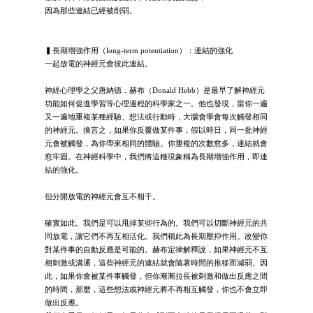
因為那些連結已經被削弱。
▍長期增強作用（long-term potentiation）：連結的強化
一起放電的神經元會彼此連結。
神經心理學之父唐納德．赫布（Donald Hebb）是最早了解神經元
功能如何促進學習等心理過程的科學家之一。他也發現，當你一遍
又一遍地重複某種經驗、想法或行動時，大腦會學會每次觸發相同
的神經元。換言之，如果你反覆做某件事，假以時日，同一批神經
元會被觸發，為你帶來相同的體驗。你重複的次數愈多，連結就會
愈牢固。在神經科學中，我們將這種現象稱為長期增強作用，即連
結的強化。
但分開放電的神經元會互不相干。
確實如此。我們是可以甩掉某些行為的。我們可以切斷神經元的共
同放電，讓它們不再互相活化。我們稱此為長期壓抑作用。改變你
對某件事的自動反應是可能的。赫布定律解釋說，如果神經元不互
相刺激或溝通，這些神經元的連結就會隨著時間的推移而減弱。因
此，如果你會被某件事觸發，但你漸漸拉長被刺激和做出反應之間
的時間，那麼，這些想法或神經元將不再相互觸發，你也不會立即
做出反應。