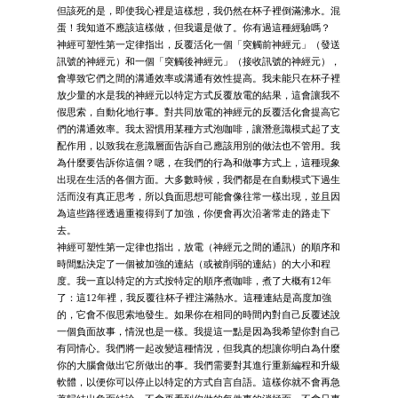
但該死的是，即使我心裡是這樣想，我仍然在杯子裡倒滿沸水。混
蛋！我知道不應該這樣做，但我還是做了。你有過這種經驗嗎？
神經可塑性第一定律指出，反覆活化一個「突觸前神經元」（發送
訊號的神經元）和一個「突觸後神經元」（接收訊號的神經元），
會導致它們之間的溝通效率或溝通有效性提高。我未能只在杯子裡
放少量的水是我的神經元以特定方式反覆放電的結果，這會讓我不
假思索，自動化地行事。對共同放電的神經元的反覆活化會提高它
們的溝通效率。我太習慣用某種方式泡咖啡，讓潛意識模式起了支
配作用，以致我在意識層面告訴自己應該用別的做法也不管用。我
為什麼要告訴你這個？嗯，在我們的行為和做事方式上，這種現象
出現在生活的各個方面。大多數時候，我們都是在自動模式下過生
活而沒有真正思考，所以負面思想可能會像往常一樣出現，並且因
為這些路徑透過重複得到了加強，你便會再次沿著常走的路走下
去。
神經可塑性第一定律也指出，放電（神經元之間的通訊）的順序和
時間點決定了一個被加強的連結（或被削弱的連結）的大小和程
度。我一直以特定的方式按特定的順序煮咖啡，煮了大概有12年
了：這12年裡，我反覆往杯子裡注滿熱水。這種連結是高度加強
的，它會不假思索地發生。如果你在相同的時間內對自己反覆述說
一個負面故事，情況也是一樣。我提這一點是因為我希望你對自己
有同情心。我們將一起改變這種情況，但我真的想讓你明白為什麼
你的大腦會做出它所做出的事。我們需要對其進行重新編程和升級
軟體，以便你可以停止以特定的方式自言自語。這樣你就不會再急