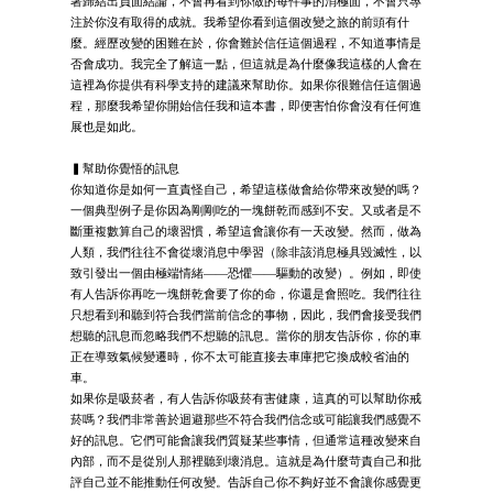
著歸結出負面結論，不會再看到你做的每件事的消極面，不會只專
注於你沒有取得的成就。我希望你看到這個改變之旅的前頭有什
麼。經歷改變的困難在於，你會難於信任這個過程，不知道事情是
否會成功。我完全了解這一點，但這就是為什麼像我這樣的人會在
這裡為你提供有科學支持的建議來幫助你。如果你很難信任這個過
程，那麼我希望你開始信任我和這本書，即便害怕你會沒有任何進
展也是如此。
▍幫助你覺悟的訊息
你知道你是如何一直責怪自己，希望這樣做會給你帶來改變的嗎？
一個典型例子是你因為剛剛吃的一塊餅乾而感到不安。又或者是不
斷重複數算自己的壞習慣，希望這會讓你有一天改變。然而，做為
人類，我們往往不會從壞消息中學習（除非該消息極具毀滅性，以
致引發出一個由極端情緒——恐懼——驅動的改變）。例如，即使
有人告訴你再吃一塊餅乾會要了你的命，你還是會照吃。我們往往
只想看到和聽到符合我們當前信念的事物，因此，我們會接受我們
想聽的訊息而忽略我們不想聽的訊息。當你的朋友告訴你，你的車
正在導致氣候變遷時，你不太可能直接去車庫把它換成較省油的
車。
如果你是吸菸者，有人告訴你吸菸有害健康，這真的可以幫助你戒
菸嗎？我們非常善於迴避那些不符合我們信念或可能讓我們感覺不
好的訊息。它們可能會讓我們質疑某些事情，但通常這種改變來自
內部，而不是從別人那裡聽到壞消息。這就是為什麼苛責自己和批
評自己並不能推動任何改變。告訴自己你不夠好並不會讓你感覺更