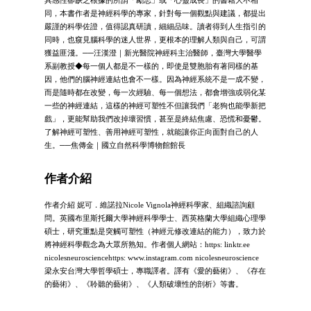
同，本書作者是神經科學的專家，針對每一個觀點與建議，都提出
嚴謹的科學佐證，值得認真研讀，細細品味。讀者得到人生指引的
同時，也窺見腦科學的迷人世界，更根本的理解人類與自己，可謂
獲益匪淺。──汪漢澄｜新光醫院神經科主治醫師，臺灣大學醫學
系副教授◆每一個人都是不一樣的，即使是雙胞胎有著同樣的基
因，他們的腦神經連結也會不一樣。因為神經系統不是一成不變，
而是隨時都在改變，每一次經驗、每一個想法，都會增強或弱化某
一些的神經連結，這樣的神經可塑性不但讓我們「老狗也能學新把
戲」，更能幫助我們改掉壞習慣，甚至是終結焦慮、恐慌和憂鬱。
了解神經可塑性、善用神經可塑性，就能讓你正向面對自己的人
生。──焦傳金｜國立自然科學博物館館長
作者介紹
作者介紹 妮可．維諾拉Nicole Vignola神經科學家、組織諮詢顧
問。英國布里斯托爾大學神經科學學士、西英格蘭大學組織心理學
碩士，研究重點是突觸可塑性（神經元修改連結的能力），致力於
將神經科學觀念為大眾所熟知。作者個人網站：https: linktr.ee
nicolesneurosciencehttps: www.instagram.com nicolesneuroscience
梁永安台灣大學哲學碩士，專職譯者。譯有《愛的藝術》、《存在
的藝術》、《聆聽的藝術》、《人類破壞性的剖析》等書。