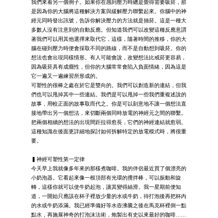
我們來看另一個例子。如果你在感到壓力時總是覺得需要吸菸，那
是因為你的大腦將這種解決方案與緩解壓力聯繫起來。你腦中的神
經元同時發出訊號，告訴你解決壓力的方法就是抽菸。這是一種大
多數人沒有注意到的自動反應。但知道我們可以改變這種反應意謂
著我們可以用其他選擇來取代它，這樣，隨著時間的推移，你的大
腦在碰到壓力時便會採取不同的路線，而不是自動想到吸菸。你的
想法也會出現同樣情形。有人可能會說，改變想法比戒菸更容易，
因為吸菸具有成癮性，但你的大腦常常會陷入負面情緒，因為這是
它一遍又一遍練習所形成的。
可塑性的很棒之處在於它是雙向的。我們可以創造新的連結，但我
們也可以甩掉其中一些連結。我們是可以甩掉一些我們重複述說的
故事，用較正面的故事取而代之。你是可以刻意地不讓一個想法直
接地帶出另一個想法，來切斷兩個同時放電的神經元之間的聯繫。
把兩個相續的想法的出現間距拉得愈長，它們的神經連結就愈弱。
這種知識在後面更詳細地探討如何拆解特定的放電模式時，將很重
要。
▍神經可塑性第一定律
今天早上我就像多年來的那樣煮咖啡。我的伴侶最近買了個漂亮的
小奶泡器。它看起來像一根頂部有光環的攪拌棒，可以振動和旋
轉，這樣你就可以使牛奶起泡，讓其變得絲滑。我一星期前便知
道，一開始只應該在杯子裡放少量的水或牛奶，待打泡後再把杯內
的水或牛奶添滿。我已經準備好等水壺沸騰之後在馬克杯裡倒一點
點水，再施展神奇的打泡沫法術，炮製出有史以來最好的咖啡……