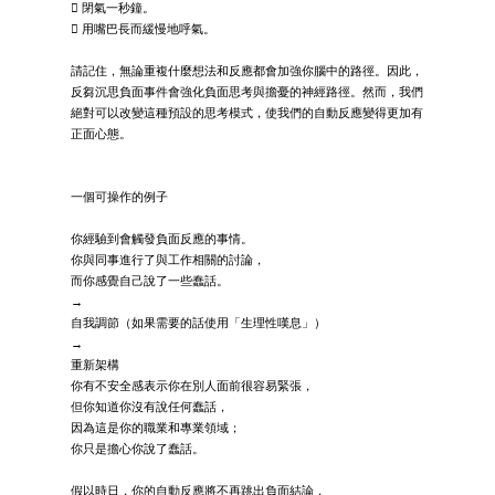
 閉氣一秒鐘。
 用嘴巴長而緩慢地呼氣。
請記住，無論重複什麼想法和反應都會加強你腦中的路徑。因此，
反芻沉思負面事件會強化負面思考與擔憂的神經路徑。然而，我們
絕對可以改變這種預設的思考模式，使我們的自動反應變得更加有
正面心態。
一個可操作的例子
你經驗到會觸發負面反應的事情。
你與同事進行了與工作相關的討論，
而你感覺自己說了一些蠢話。
→
自我調節（如果需要的話使用「生理性嘆息」）
→
重新架構
你有不安全感表示你在別人面前很容易緊張，
但你知道你沒有說任何蠢話，
因為這是你的職業和專業領域；
你只是擔心你說了蠢話。
假以時日，你的自動反應將不再跳出負面結論，