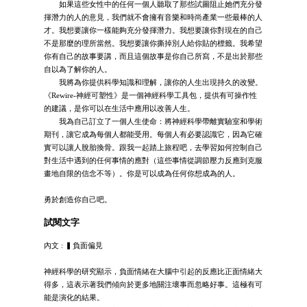
如果這些女性中的任何一個人聽取了那些試圖阻止她們充分發
揮潛力的人的意見，我們就不會擁有音樂和時尚產業一些最棒的人
才。我想要讓你一樣能夠充分發揮潛力。我想要讓你對現在的自己
不是那麼的理所當然。我想要讓你撕掉別人給你貼的標籤。我希望
你有自己的故事要講，而且這個故事是你自己所寫，不是出於那些
自以為了解你的人。
我將為你提供科學知識和理解，讓你的人生出現持久的改變。
《Rewire-神經可塑性》是一個神經科學工具包，提供有可操作性
的建議，是你可以在生活中應用以改善人生。
我為自己訂立了一個人生使命：將神經科學帶離實驗室和學術
期刊，讓它成為每個人都能受用。每個人有必要認識它，因為它確
實可以讓人脫胎換骨。跟我一起踏上旅程吧，去學習如何控制自己
對生活中遇到的任何事情的應對（這些事情從調節壓力反應到克服
畫地自限的信念不等）。你是可以成為任何你想成為的人。
勇於創造你自己吧。
試閱文字
內文 : ▍負面偏見
神經科學的研究顯示，負面情緒在大腦中引起的反應比正面情緒大
得多，這表示著我們傾向於更多地關注壞事而忽略好事。這極有可
能是演化的結果。