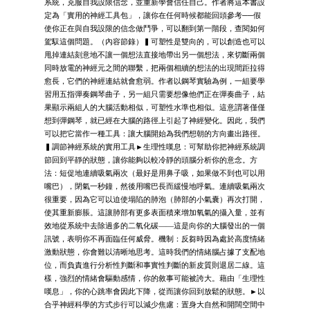
系統，克服自我設限信念，並重新學會信任自己。作者將這本書設
定為「實用的神經工具包」，讓你在任何時候都能回頭參考──假
使你正在與自我設限的信念做鬥爭，可以翻到第一階段，查閱如何
駕馭這個問題。（內容節錄）▍可塑性是雙向的，可以創造也可以
甩掉連結刻意地不讓一個想法直接地帶出另一個想法，來切斷兩個
同時放電的神經元之間的聯繫，把兩個相續的想法的出現間距拉得
愈長，它們的神經連結就會愈弱。作者以鋼琴實驗為例，一組要學
習用五指彈奏鋼琴曲子，另一組只需要想像他們正在彈奏曲子，結
果顯示兩組人的大腦活動相似，可塑性水準也相似。這意謂著僅僅
想到彈鋼琴，就已經在大腦的路徑上引起了神經變化。因此，我們
可以把它當作一種工具：讓大腦開始為我們想朝的方向畫出路徑。
▍調節神經系統的實用工具►生理性嘆息：可幫助你把神經系統調
節回到平靜的狀態，讓你能夠以較冷靜的頭腦分析你的意念。方
法：短促地連續吸氣兩次（最好是用鼻子吸，如果做不到也可以用
嘴巴），閉氣一秒鐘，然後用嘴巴長而緩慢地呼氣。連續吸氣兩次
很重要，因為它可以迫使塌陷的肺泡（肺部的小氣囊）再次打開，
使其重新膨脹。這讓肺部有更多表面積來增加氧氣的攝入量，並有
效地從系統中去除過多的二氧化碳——這是向你的大腦發出的一個
訊號，表明你不再面臨任何威脅。機制：反芻時因為處於高度情緒
激動狀態，你會難以清晰地思考。這時我們的情緒腦占據了支配地
位，而負責進行分析性判斷和事實性判斷的新皮質則退居二線。這
樣，強烈的情緒會驅動感情，你的敘事可能被誇大。藉由「生理性
嘆息」，你的心跳率會因此下降，從而讓你回到放鬆的狀態。►以
合乎神經科學的方式步行可以減少焦慮：置身大自然和開闊空間中