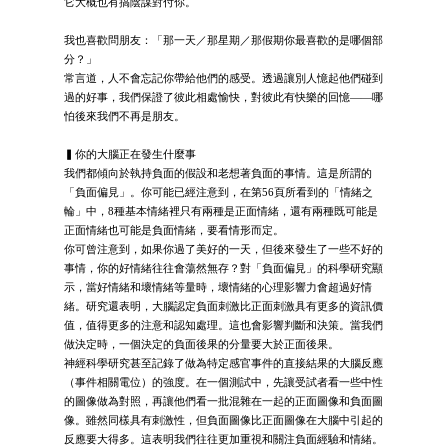
它大概也有搞陰謀對付你。
我也喜歡問朋友：「那一天／那星期／那假期你最喜歡的是哪個部
分？」
常言道，人不會忘記你帶給他們的感受。透過讓別人憶起他們碰到
過的好事，我們保證了彼此相處愉快，對彼此有快樂的回憶——哪
怕後來我們不再是朋友。
▍你的大腦正在發生什麼事
我們都傾向於執持負面的假設和老想著負面的事情。這是所謂的
「負面偏見」。你可能已經注意到，在第56頁所看到的「情緒之
輪」中，8種基本情緒裡只有兩種是正面情緒，還有兩種既可能是
正面情緒也可能是負面情緒，要看情形而定。
你可曾注意到，如果你過了美好的一天，但後來發生了一些不好的
事情，你的好情緒往往會蕩然無存？對「負面偏見」的科學研究顯
示，當好情緒和壞情緒等量時，壞情緒的心理影響力會超過好情
緒。研究還表明，大腦認定負面刺激比正面刺激具有更多的資訊價
值，值得更多的注意和認知處理。這也會影響判斷和決策。當我們
做決定時，一個決定的負面後果的分量要大於正面後果。
神經科學研究甚至記錄了做為特定感官事件的直接結果的大腦反應
（事件相關電位）的強度。在一個測試中，先讓受試者看一些中性
的圖像做為對照，再讓他們看一批混雜在一起的正面圖像和負面圖
像。雖然同樣具有刺激性，但負面圖像比正面圖像在大腦中引起的
反應要大得多。這表明我們往往更加重視和關注負面經驗和情緒。