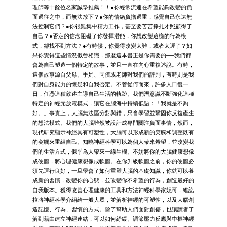
理師等十餘位名家誠摯推薦！！●你經常流連在希望能夠改變的負
面過往之中，而無法放下？●你的情緒負擔過重，感覺自己永遠無
法控制它們？●你很難集中精力工作，甚至要苦苦掙扎才照顧得了
自己？●否定的信念阻礙了你發揮潛能，你想改變這樣的行為模
式，卻找不到方法？●有時候，你覺得改變太難，或者太遲了？如
果你覺得這些情況似曾相識，那麼這本書正是你需要的──我們都
會為自己塑造一個特定的故事，並且一直在內心重複述說。有時，
這個故事源自父母、手足、同儕或老師對我們的評判，有時則是我
們對自身能力的懷疑和自我否定。不管從何而來，許多人日復一
日，任憑這種敘述主導自己生活的軌跡。我們潛意識不斷強化這種
特定的神經元放電模式，讓它在腦海中持續低語：「我就是不夠
好。」事實上，大腦無法區分對與錯，只會學習並鞏固你反複產生
的想法模式。我們的大腦雖然被設計成專門關注負面事情，然而，
現代研究顯示神經具有可塑性，大腦可以形成新的突觸和調整既有
的突觸來重組自己。知曉神經科學可以為個人帶來希望，並改變我
們的生活方式，似乎為人帶來一線生機。不妨將你的大腦健康想像
成硬體，將心理健康想像成軟體。在你升級軟體之前，你的硬體必
須先運行良好，一旦學會了如何重塑大腦的基礎知識，你就可以養
成新的習慣，改變你的心態，並改變你不希望的行為，創造最好的
自我版本。獲得改善心理健康的工具和方法神經科學家妮可．維諾
拉將神經科學介紹給一般大眾，並解析神經的可塑性，以及大腦創
造記憶、行為、習慣的方式。除了幫助人們面對創傷，也讓讀者了
解到藉由建立神經連結，可以如何紓緩、調節壓力反應與中樞神經