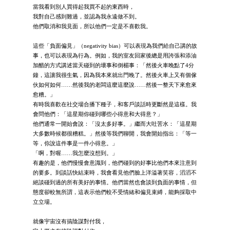
當我看到別人買得起我買不起的東西時，
我對自己感到難過，並認為我永遠做不到。
他們取消和我見面，所以他們一定是不喜歡我。
這些「負面偏見」（negativity bias）可以表現為我們給自己講的故
事，也可以表現為行為。例如，我的室友回家後總是用誇張和添油
加醋的方式講述當天碰到的壞事和倒楣事：「然後火車晚點了4分
鐘，這讓我很生氣，因為我本來就出門晚了。然後火車上又有個傢
伙如何如何……然後我的老闆這麼這麼說……然後一整天下來愈來
愈糟。」
有時我喜歡在社交場合播下種子，和客戶談話時更斷然是這樣。我
會問他們：「這星期你碰到哪些小得意和大得意？」
他們通常一開始會說：「沒太多好事。」繼而大吐苦水：「這星期
大多數時候都很糟糕。」然後等我們聊開，我會開始指出：「等一
等，你說這件事是一件小得意。」
「啊，對喔……我怎麼沒想到。」
有趣的是，他們慢慢會意識到，他們碰到的好事比他們本來注意到
的要多。到談話快結束時，我會看見他們臉上洋溢著笑容，滔滔不
絕談碰到過的所有美好的事情。他們當然也會談到負面的事情，但
態度卻較無所謂，這表示他們較不受情緒和偏見束縛，能夠採取中
立立場。
就像宇宙沒有搞陰謀對付我，