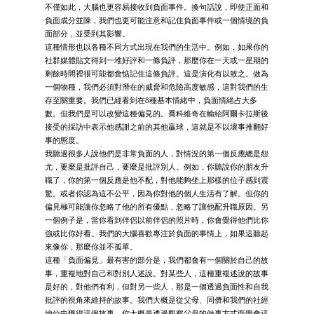
不僅如此，大腦也更容易接收到負面事件。換句話說，即使正面和
負面成分並陳，我們也更可能注意和記住負面事件或一個情境的負
面部分，並受到其影響。
這種情形也以各種不同方式出現在我們的生活中。例如，如果你的
社群媒體貼文得到一堆好評和一條負評，那麼你在一天或一星期的
剩餘時間裡很可能都會惦記住這條負評。這是演化有以致之。做為
一個物種，我們必須對潛在的威脅和危險高度敏感，這對我們的生
存至關重要。我們已經看到在8種基本情緒中，負面情緒占大多
數。但我們是可以改變這種偏見的。喬科維奇在輸給阿爾卡拉斯後
接受的採訪中表示他感謝之前的其他贏球，這就是不以壞事推翻好
事的態度。
我聽過很多人說他們是非常負面的人，對情況的第一個反應總是怨
尤，要麼是批評自己，要麼是批評別人。例如，你聽說你的朋友升
職了，你的第一個反應是他不配，對他能夠坐上那樣的位子感到震
驚。或者你認為這不公平，因為你對他的個人生活有了解。但你的
偏見極可能讓你忽略了他的所有優點，忽略了讓他配升職原因。另
一個例子是，當你看到伴侶以前伴侶的照片時，你會覺得他們比你
強或比你好看。我們的大腦喜歡專注於負面的事情上，如果這聽起
來像你，那麼你並不孤單。
這種「負面偏見」最有害的部分是，我們都會有一個關於自己的故
事，重複地對自己和對別人述說。對某些人，這種重複述說的故事
是好的，對他們有利，但對另一些人，那是一個透過負面性和自我
批評的視角來維持的故事。我們大概是從父母、同儕和我們的社經
地位中獲得這個故事。你大概是透過觀察父母的做事方式而學會這