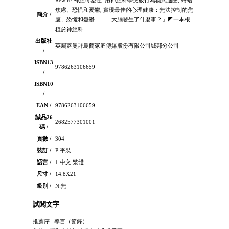
焦慮、恐慌和憂鬱, 實現最佳的心理健康：無法控制的焦
簡介 /
慮、恐慌和憂鬱……「大腦發生了什麼事？」◤一本根
植於神經科
出版社
英屬蓋曼群島商家庭傳媒股份有限公司城邦分公司
/
ISBN13
9786263106659
/
ISBN10
/
EAN /
9786263106659
誠品26
2682577301001
碼 /
頁數 /
304
裝訂 /
P:平裝
語言 /
1:中文 繁體
尺寸 /
14.8X21
級別 /
N:無
試閱文字
推薦序 : 導言（節錄）