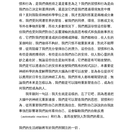
慣和行為，是我們偶然得之還是蓄意為之？我們的習慣和行為是由
我們自己決定和選擇的嗎，還是說它們是我們透過環境無意中獲
得？直到我取得神經科學學位之後，我才意識到答案是兩種成分兼
有。我們受到周遭世界的塑造，被我們的同儕、環境、宗教或文化
等外在事物所影響，而在大多數情況下，我們應該珍惜這些影響。
但我們也受到我們對自己反覆灌輸的負面思考模式和負面敘事所左
右，它們對我們想要達成的目標構成障礙。我們都相信，在人生的
某個時刻，我們做得不夠好。我們只恨不能重新來過，對此不能釋
懷，從而阻礙了我們充分發揮自己的潛力。這些信念、習慣和行為
有些是偶然獲得的，有些是出自我們自己的安排。但人類心靈的美
妙之處在於，無論這些信念是如何形成，它們都是有可能改變的。
我們是可以透過自己的安排來改變我們既有的程式設計。本書要從
神經科學的角度解釋我們的大腦為什麼可以改變，並為各位提供可
以應用於日常生活的神經工具包。我們所有人都有權期望的是，無
論我們本來是怎樣以為，我們都是可以隨時重新塑造自己，成為任
何我們想成為的人。
我常聽到一句話：我天生就是這樣的。忘了它吧，因為透過把
大腦中的神經元重新連接，我們是可以塑造我們的思想、習慣和行
為，從而重塑我們對自己的潛意識信念。我們對自己訴說的自我故
事強烈影響著我們如何看待自己。這會驅動我們的自動反應
（automatic reaction）和行為，進而改變別人對我們的看法。
我們的生活經驗將等於我們所關注的一切，