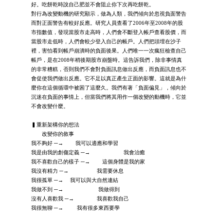
好。吃餅乾時說自己肥並不會阻止你下次再吃餅乾。
對行為改變動機的研究顯示，做為人類，我們傾向於忽視負面警告
而對正面警告有較好反應。研究人員查看了2006年至2008年的股
市指數值，發現當股市走高時，人們會不斷登入帳戶查看股價，而
當股市走低時，人們會較少登入自己的帳戶。人們把頭埋在沙子
裡，害怕看到帳戶崩潰時的負面後果。人們唯一一次瘋狂檢查自己
帳戶，是在2008年稍後期股市崩盤時。這告訴我們，除非事情真
的非常糟糕，否則我們不會對負面訊息做出反應，而負面訊息也不
會促使我們做出反應。它不足以真正產生正面的影響。這就是為什
麼你在這個循環中被困了這麼久。我們有著「負面偏見」，傾向於
沉迷在負面的事情上，但當我們將其用作一個改變的動機時，它並
不會改變什麼。
▍重新架構你的想法
改變你的敘事
我不夠好 ─→ 我可以適應和學習
我是由我的創傷定義 ─→ 我會治癒
我不喜歡自己的樣子 ─→ 這個身體是我的家
我沒有精力 ─→ 我需要休息
我很孤單 ─→ 我可以與大自然連結
我做不到 ─→ 我做得到
沒有人喜歡我 ─→ 我喜歡我自己
我很無聊 ─→ 我有很多東西要學