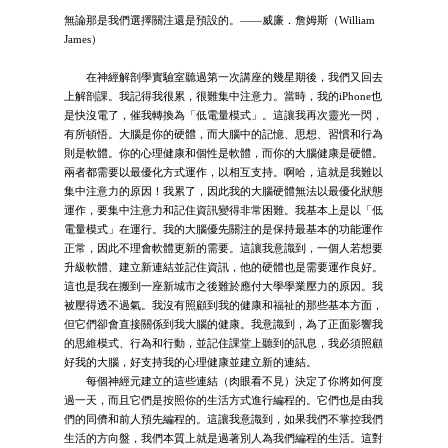
無論那是我們選擇關注還是預設的。——威廉．詹姆斯（William
James）
在神經解剖學實驗室聽過第一次講座的幾星期後，我們又回去
上解剖課。我記得我很累，很難集中注意力。當時，我的iPhone也
是快沒電了，催我轉換為「低電量模式」。這讓我再次靈光一閃，
有所頓悟。大腦是你的硬體，而大腦中的記憶、思想、習慣和行為
則是軟體。你的心理健康和個性是軟體，而你的大腦健康是硬體。
兩者都需要以最優化方式運作，以相互支持。啊哈，這就是我難以
集中注意力的原因！我累了，因此我的大腦硬體無法以最優化狀態
運作，要集中注意力和記住資訊變得非常困難。我基本上是以「低
電量模式」在運行。我的大腦優先關注的是保持最基本的功能運作
正常，因此不理會軟體更新的需要。這讓我意識到，一個人若想要
升級軟體、建立新連結並記住資訊，他的硬體也是需要運作良好。
這也是我在搬到一座新城市之後難於應付大學學業壓力的原因。我
被壓得透不過氣。我沒有照顧到我的健康和福祉的那些基本方面，
但它們卻會直接關係到我大腦的健康。我意識到，為了正面影響我
的思維模式、行為和行動，並記住課堂上聽到的訊息，我必須照顧
好我的大腦，好支持我的心理健康並建立新的連結。
每個神經元建立的這些連結（肉眼看不見）決定了你將如何度
過一天，而且它們是按照你的生活方式進行編程的。它們也是由我
們的同儕和前人預先編程的。這讓我意識到，如果我們不掌控我們
生活的方向盤，我們本質上就是過著別人為我們編程的生活。這對