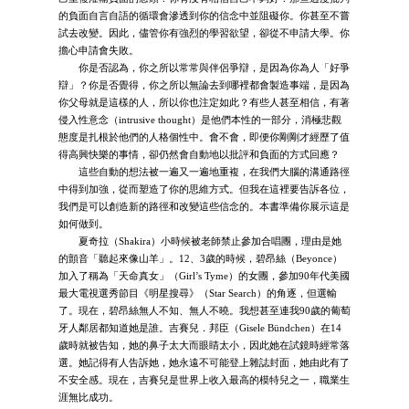
的負面自言自語的循環會滲透到你的信念中並阻礙你。你甚至不嘗
試去改變。因此，儘管你有強烈的學習欲望，卻從不申請大學。你
擔心申請會失敗。
你是否認為，你之所以常常與伴侶爭辯，是因為你為人「好爭
辯」？你是否覺得，你之所以無論去到哪裡都會製造事端，是因為
你父母就是這樣的人，所以你也注定如此？有些人甚至相信，有著
侵入性意念（intrusive thought）是他們本性的一部分，消極悲觀
態度是扎根於他們的人格個性中。會不會，即便你剛剛才經歷了值
得高興快樂的事情，卻仍然會自動地以批評和負面的方式回應？
這些自動的想法被一遍又一遍地重複，在我們大腦的溝通路徑
中得到加強，從而塑造了你的思維方式。但我在這裡要告訴各位，
我們是可以創造新的路徑和改變這些信念的。本書準備你展示這是
如何做到。
夏奇拉（Shakira）小時候被老師禁止參加合唱團，理由是她
的顫音「聽起來像山羊」。12、3歲的時候，碧昂絲（Beyonce）
加入了稱為「天命真女」（Girl’s Tyme）的女團，參加90年代美國
最大電視選秀節目《明星搜尋》（Star Search）的角逐，但選輸
了。現在，碧昂絲無人不知、無人不曉。我想甚至連我90歲的葡萄
牙人鄰居都知道她是誰。吉賽兒．邦臣（Gisele Bündchen）在14
歲時就被告知，她的鼻子太大而眼睛太小，因此她在試鏡時經常落
選。她記得有人告訴她，她永遠不可能登上雜誌封面，她由此有了
不安全感。現在，吉賽兒是世界上收入最高的模特兒之一，職業生
涯無比成功。