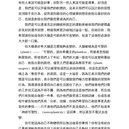
有些人來說可能是好事，但對另一些人來說可能是壞事。好消息
是，我們是可以升級我們的軟體的。這表示我們可以設計新的習慣
並消除不良行為，從而達到最佳的心理健康狀態並創造出最好的自
己，也就是創造出我們最想要成為的自己。
我們是可以透過充足的睡眠和固定的運動來確保我們的硬體處
於良好的運作狀態，稍後我將更詳細地討論這一點。但就目前，我
希望讓你知道你的大腦是可鍛的和可改變的。知道了這個想必讓你
大大鬆一口氣。
你大概會好奇大腦是怎麼能夠改變的。大腦被稱為是可塑的
（plastic）—— 「可塑的」源自希臘文的plastikos，而後者意指能
夠塑形的。即使我們上了年紀，我們的大腦一樣也可以改變和重組
自己，創造出新的路徑。儘管人們普遍認為整容手術（plastic
surgery）就是讓人可以被塑造成芭比娃娃的模樣，但這也是我們
稱之為「整容手術」的原因。這是一大福音，因為它表示我們的硬
體是可以改善的，表示我們是可以擺脫我們極力想要擺脫的習慣和
行為。我遇過很多覺得自己被生活困住了的人，他們做著他們討厭
的工作但又認為不得不爾，因為他們相信這是他們的命運，而且他
們只有技能去做那一件事。也許他們接受過工程師訓練，在成長過
程中被告知他們具有「分析」頭腦，但他們希望自己能從事更具創
造性的事情——只不過他們認為他們不是這樣的人。他們不知道有
「神經可塑性」（neuroplasticity）這回事，所以甚至不嘗試去改
變。
你可曾認為自己不夠聰明所以無法做某些事情？你有沒有給自
己重複灌輸負面的念頭？你有沒有相信自己不夠好？那些過度批判