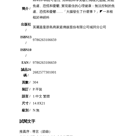
焦慮、恐慌和憂鬱, 實現最佳的心理健康：無法控制的焦
簡介 /
慮、恐慌和憂鬱……「大腦發生了什麼事？」◤一本根
植於神經科
出版社
英屬蓋曼群島商家庭傳媒股份有限公司城邦分公司
/
ISBN13
9786263106659
/
ISBN10
/
EAN /
9786263106659
誠品26
2682577301001
碼 /
頁數 /
304
裝訂 /
P:平裝
語言 /
1:中文 繁體
尺寸 /
14.8X21
級別 /
N:無
試閱文字
推薦序 : 導言（節錄）