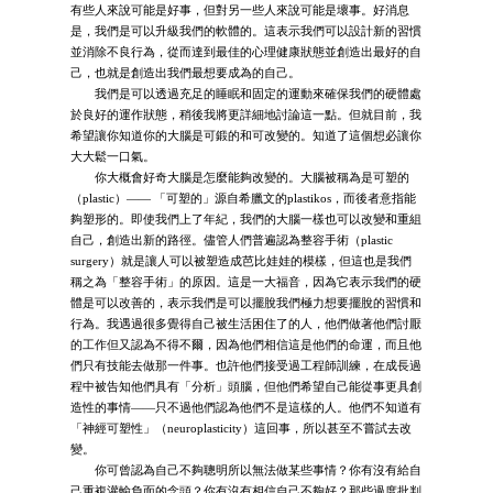
有些人來說可能是好事，但對另一些人來說可能是壞事。好消息
是，我們是可以升級我們的軟體的。這表示我們可以設計新的習慣
並消除不良行為，從而達到最佳的心理健康狀態並創造出最好的自
己，也就是創造出我們最想要成為的自己。
我們是可以透過充足的睡眠和固定的運動來確保我們的硬體處
於良好的運作狀態，稍後我將更詳細地討論這一點。但就目前，我
希望讓你知道你的大腦是可鍛的和可改變的。知道了這個想必讓你
大大鬆一口氣。
你大概會好奇大腦是怎麼能夠改變的。大腦被稱為是可塑的
（plastic）—— 「可塑的」源自希臘文的plastikos，而後者意指能
夠塑形的。即使我們上了年紀，我們的大腦一樣也可以改變和重組
自己，創造出新的路徑。儘管人們普遍認為整容手術（plastic
surgery）就是讓人可以被塑造成芭比娃娃的模樣，但這也是我們
稱之為「整容手術」的原因。這是一大福音，因為它表示我們的硬
體是可以改善的，表示我們是可以擺脫我們極力想要擺脫的習慣和
行為。我遇過很多覺得自己被生活困住了的人，他們做著他們討厭
的工作但又認為不得不爾，因為他們相信這是他們的命運，而且他
們只有技能去做那一件事。也許他們接受過工程師訓練，在成長過
程中被告知他們具有「分析」頭腦，但他們希望自己能從事更具創
造性的事情——只不過他們認為他們不是這樣的人。他們不知道有
「神經可塑性」（neuroplasticity）這回事，所以甚至不嘗試去改
變。
你可曾認為自己不夠聰明所以無法做某些事情？你有沒有給自
己重複灌輸負面的念頭？你有沒有相信自己不夠好？那些過度批判