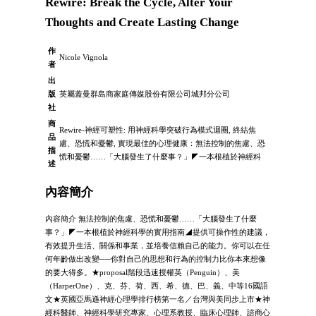
Rewire: Break the Cycle, Alter Your
Thoughts and Create Lasting Change
作
Nicole Vignola
者
出
版
英屬蓋曼群島商家庭傳媒股份有限公司城邦分公司
社
商
Rewire-神經可塑性: 用神經科學突破行為模式迴圈, 終結焦
品
慮、恐慌和憂鬱, 實現最佳的心理健康：無法控制的焦慮、恐
描
慌和憂鬱……「大腦發生了什麼事？」◤一本根植於神經科
述
內容簡介
內容簡介 無法控制的焦慮、恐慌和憂鬱……「大腦發生了什麼
事？」◤一本根植於神經科學的實用指南◢提供可操作性的建議，
有效提升生活、關係和事業，並培養信賴自己的能力。你可以在任
何年齡做出改變──你對自己的思想和行為的控制力比你本來想像
的要大得多。★proposal階段迅速授權英（Penguin）、美
（HarperOne）、克、芬、荷、西、希、德、巴、義、中等16國語
文★英國亞馬遜神經心理學排行榜第一名／台灣與美同步上市★神
經科醫師、神經科學研究專家、心理系教授、臨床心理師、諮商心