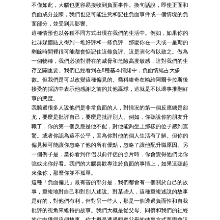
不僅如此，大腦也更容易接收到負面事件。換句話說，即使正面和
負面成分並陳，我們也更可能注意和記住負面事件或一個情境的負
面部分，並受到其影響。
這種情形也以各種不同方式出現在我們的生活中。例如，如果你的
社群媒體貼文得到一堆好評和一條負評，那麼你在一天或一星期的
剩餘時間裡很可能都會惦記住這條負評。這是演化有以致之。做為
一個物種，我們必須對潛在的威脅和危險高度敏感，這對我們的生
存至關重要。我們已經看到在8種基本情緒中，負面情緒占大多
數。但我們是可以改變這種偏見的。喬科維奇在輸給阿爾卡拉斯後
接受的採訪中表示他感謝之前的其他贏球，這就是不以壞事推翻好
事的態度。
我聽過很多人說他們是非常負面的人，對情況的第一個反應總是怨
尤，要麼是批評自己，要麼是批評別人。例如，你聽說你的朋友升
職了，你的第一個反應是他不配，對他能夠坐上那樣的位子感到震
驚。或者你認為這不公平，因為你對他的個人生活有了解。但你的
偏見極可能讓你忽略了他的所有優點，忽略了讓他配升職原因。另
一個例子是，當你看到伴侶以前伴侶的照片時，你會覺得他們比你
強或比你好看。我們的大腦喜歡專注於負面的事情上，如果這聽起
來像你，那麼你並不孤單。
這種「負面偏見」最有害的部分是，我們都會有一個關於自己的故
事，重複地對自己和對別人述說。對某些人，這種重複述說的故事
是好的，對他們有利，但對另一些人，那是一個透過負面性和自我
批評的視角來維持的故事。我們大概是從父母、同儕和我們的社經
地位中獲得這個故事。你大概是透過觀察父母的做事方式而學會這