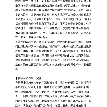
我們來看另一個例子。如果你在感到壓力時總是覺得需要吸菸，那
是因為你的大腦將這種解決方案與緩解壓力聯繫起來。你腦中的神
經元同時發出訊號，告訴你解決壓力的方法就是抽菸。這是一種大
多數人沒有注意到的自動反應。但知道我們可以改變這種反應意謂
著我們可以用其他選擇來取代它，這樣，隨著時間的推移，你的大
腦在碰到壓力時便會採取不同的路線，而不是自動想到吸菸。你的
想法也會出現同樣情形。有人可能會說，改變想法比戒菸更容易，
因為吸菸具有成癮性，但你的大腦常常會陷入負面情緒，因為這是
它一遍又一遍練習所形成的。
可塑性的很棒之處在於它是雙向的。我們可以創造新的連結，但我
們也可以甩掉其中一些連結。我們是可以甩掉一些我們重複述說的
故事，用較正面的故事取而代之。你是可以刻意地不讓一個想法直
接地帶出另一個想法，來切斷兩個同時放電的神經元之間的聯繫。
把兩個相續的想法的出現間距拉得愈長，它們的神經連結就愈弱。
這種知識在後面更詳細地探討如何拆解特定的放電模式時，將很重
要。
▍神經可塑性第一定律
今天早上我就像多年來的那樣煮咖啡。我的伴侶最近買了個漂亮的
小奶泡器。它看起來像一根頂部有光環的攪拌棒，可以振動和旋
轉，這樣你就可以使牛奶起泡，讓其變得絲滑。我一星期前便知
道，一開始只應該在杯子裡放少量的水或牛奶，待打泡後再把杯內
的水或牛奶添滿。我已經準備好等水壺沸騰之後在馬克杯裡倒一點
點水，再施展神奇的打泡沫法術，炮製出有史以來最好的咖啡……