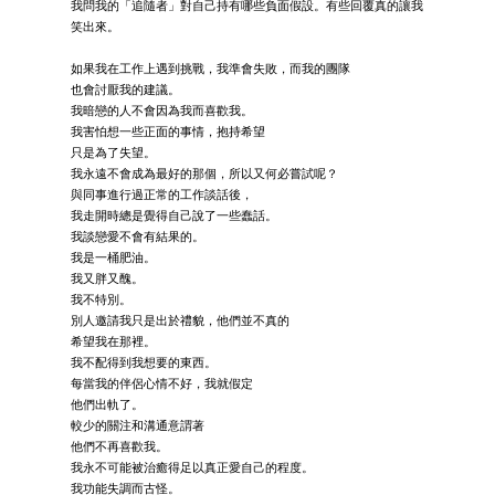
我問我的「追隨者」對自己持有哪些負面假設。有些回覆真的讓我
笑出來。
如果我在工作上遇到挑戰，我準會失敗，而我的團隊
也會討厭我的建議。
我暗戀的人不會因為我而喜歡我。
我害怕想一些正面的事情，抱持希望
只是為了失望。
我永遠不會成為最好的那個，所以又何必嘗試呢？
與同事進行過正常的工作談話後，
我走開時總是覺得自己說了一些蠢話。
我談戀愛不會有結果的。
我是一桶肥油。
我又胖又醜。
我不特別。
別人邀請我只是出於禮貌，他們並不真的
希望我在那裡。
我不配得到我想要的東西。
每當我的伴侶心情不好，我就假定
他們出軌了。
較少的關注和溝通意謂著
他們不再喜歡我。
我永不可能被治癒得足以真正愛自己的程度。
我功能失調而古怪。