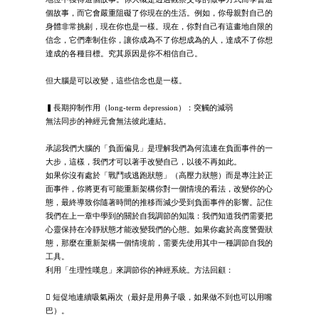
個故事，而它會嚴重阻礙了你現在的生活。例如，你母親對自己的
身體非常挑剔，現在你也是一樣。現在，你對自己有這畫地自限的
信念，它們牽制住你，讓你成為不了你想成為的人，達成不了你想
達成的各種目標。究其原因是你不相信自己。
但大腦是可以改變，這些信念也是一樣。
▍長期抑制作用（long-term depression）：突觸的減弱
無法同步的神經元會無法彼此連結。
承認我們大腦的「負面偏見」是理解我們為何流連在負面事件的一
大步，這樣，我們才可以著手改變自己，以後不再如此。
如果你沒有處於「戰鬥或逃跑狀態」（高壓力狀態）而是專注於正
面事件，你將更有可能重新架構你對一個情境的看法，改變你的心
態，最終導致你隨著時間的推移而減少受到負面事件的影響。記住
我們在上一章中學到的關於自我調節的知識：我們知道我們需要把
心靈保持在冷靜狀態才能改變我們的心態。如果你處於高度警覺狀
態，那麼在重新架構一個情境前，需要先使用其中一種調節自我的
工具。
利用「生理性嘆息」來調節你的神經系統。方法回顧：
 短促地連續吸氣兩次（最好是用鼻子吸，如果做不到也可以用嘴
巴）。