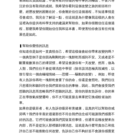
著歸結出負面結論，不會再看到你做的每件事的消極面，不會只專
注於你沒有取得的成就。我希望你看到這個改變之旅的前頭有什
麼。經歷改變的困難在於，你會難於信任這個過程，不知道事情是
否會成功。我完全了解這一點，但這就是為什麼像我這樣的人會在
這裡為你提供有科學支持的建議來幫助你。如果你很難信任這個過
程，那麼我希望你開始信任我和這本書，即便害怕你會沒有任何進
展也是如此。
▍幫助你覺悟的訊息
你知道你是如何一直責怪自己，希望這樣做會給你帶來改變的嗎？
一個典型例子是你因為剛剛吃的一塊餅乾而感到不安。又或者是不
斷重複數算自己的壞習慣，希望這會讓你有一天改變。然而，做為
人類，我們往往不會從壞消息中學習（除非該消息極具毀滅性，以
致引發出一個由極端情緒——恐懼——驅動的改變）。例如，即使
有人告訴你再吃一塊餅乾會要了你的命，你還是會照吃。我們往往
只想看到和聽到符合我們當前信念的事物，因此，我們會接受我們
想聽的訊息而忽略我們不想聽的訊息。當你的朋友告訴你，你的車
正在導致氣候變遷時，你不太可能直接去車庫把它換成較省油的
車。
如果你是吸菸者，有人告訴你吸菸有害健康，這真的可以幫助你戒
菸嗎？我們非常善於迴避那些不符合我們信念或可能讓我們感覺不
好的訊息。它們可能會讓我們質疑某些事情，但通常這種改變來自
內部，而不是從別人那裡聽到壞消息。這就是為什麼苛責自己和批
評自己並不能推動任何改變。告訴自己你不夠好並不會讓你感覺更