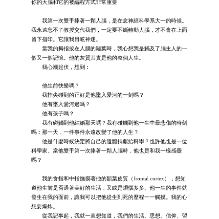
你的大腦和它的被編程方式非常重要
我第一次雙手捧著一顆人腦，是在念神經科學系大一的時候。
我永遠忘不了教授交代我們，一定要不斷轉動人腦，才不會在上面
留下指印。它讓我目眩神迷。
當我的拇指按在人腦的顳葉時，我心想我是觸及了腦主人的一
個又一個記憶。他的灰質其實是他的整個人生。
我心潮起伏，想到︰
他生前快樂嗎？
我指尖碰到的正好是他墜入愛河的一刻嗎？
他有墜入愛河過嗎？
他有孩子嗎？
我有碰觸到他結婚那天嗎？我有碰觸到他一生中最悲傷的時刻
嗎︰那一天，一件事件永遠改變了他的人生？
他是什麼時候決定將自己的遺體捐獻給科學？也許他也是一位
科學家。當他雙手第一次捧著一顆人腦時，他也是和我一樣感覺
嗎？
我的食指和中指撫摸著他的額葉皮質（frontal cortex），想知
道他生前是否過著美好的生活，又或是煩惱多多。他一生的事件就
發生在我的面前，讓我可以把他從生到死的歷程一一觸摸。我的心
想要爆炸。
從我記事起，我就一直想知道，我們的生活、思想、信仰、習