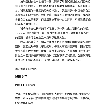
如果這些女性中的任何一個人聽取了那些試圖阻止她們充分發
揮潛力的人的意見，我們就不會擁有音樂和時尚產業一些最棒的人
才。我想要讓你一樣能夠充分發揮潛力。我想要讓你對現在的自己
不是那麼的理所當然。我想要讓你撕掉別人給你貼的標籤。我希望
你有自己的故事要講，而且這個故事是你自己所寫，不是出於那些
自以為了解你的人。
我將為你提供科學知識和理解，讓你的人生出現持久的改變。
《Rewire-神經可塑性》是一個神經科學工具包，提供有可操作性
的建議，是你可以在生活中應用以改善人生。
我為自己訂立了一個人生使命：將神經科學帶離實驗室和學術
期刊，讓它成為每個人都能受用。每個人有必要認識它，因為它確
實可以讓人脫胎換骨。跟我一起踏上旅程吧，去學習如何控制自己
對生活中遇到的任何事情的應對（這些事情從調節壓力反應到克服
畫地自限的信念不等）。你是可以成為任何你想成為的人。
勇於創造你自己吧。
試閱文字
內文 : ▍負面偏見
神經科學的研究顯示，負面情緒在大腦中引起的反應比正面情緒大
得多，這表示著我們傾向於更多地關注壞事而忽略好事。這極有可
能是演化的結果。