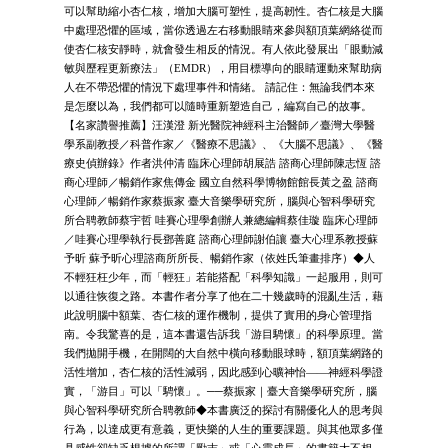
可以幫助縮小杏仁核，增加大腦可塑性，提高韌性。杏仁核是大腦
中處理恐懼的區域，當你透過左右移動眼睛來參與額頂葉網絡從而
使杏仁核安靜時，就會發生相反的情況。有人依此發展出「眼動減
敏與歷程更新療法」（EMDR），用目標導向的眼睛運動來幫助病
人在不帶恐懼的情況下處理事件和情緒。 請記住：無論我們本來
是怎麼以為，我們都可以隨時重新塑造自己，編寫自己的故事。
【名家讚譽推薦】汪漢澄 新光醫院神經科主治醫師／臺灣大學醫
學系副教授／科普作家／《醫療不思議》、《大腦不思議》、《醫
療史偵辦錄》作者洪仲清 臨床心理師胡展誥 諮商心理師陳志恆 諮
商心理師／暢銷作家焦傳金 國立自然科學博物館館長黃之盈 諮商
心理師／暢銷作家蔡振家 臺大音樂學研究所，腦與心智科學研究
所合聘教師蔡宇哲 哇賽心理學創辦人兼總編輯蔡佳璇 臨床心理師
／哇賽心理學執行長鄧善庭 諮商心理師謝伯讓 臺大心理系教授蘇
予昕 蘇予昕心理諮商所所長、暢銷作家（依姓氏筆畫排序）◆人
不輕狂枉少年，而「輕狂」若能搭配「科學知識」一起服用，則可
以通往恢復之路。本書作者分享了他在二十幾歲時的混亂生活，藉
此說明腦中額葉、杏仁核的運作機制，提供了實用的身心管理指
南。令我驚喜的是，這本書還告訴我「游目騁懷」的科學原理。當
我們拋開手機，在開闊的大自然中橫向移動眼球時，額頂葉網路的
活性增加，杏仁核的活性減弱，因此感到心曠神怡——神經科學證
實，「游目」可以「騁懷」。──蔡振家｜臺大音樂學研究所，腦
與心智科學研究所合聘教師◆本書廣泛的探討有關優化人的思考與
行為，以達成更有意義，更快樂的人生的重要課題。與其他眾多僅
具感性卻缺乏根據的所謂「勵志」或「心靈成長」的書籍大不相