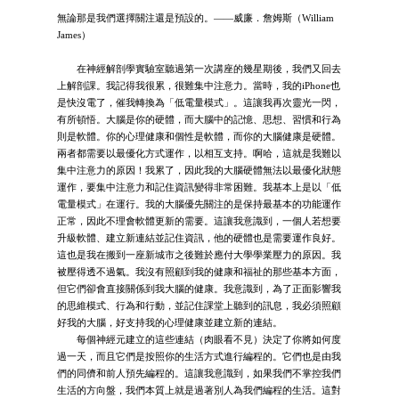
無論那是我們選擇關注還是預設的。——威廉．詹姆斯（William
James）
在神經解剖學實驗室聽過第一次講座的幾星期後，我們又回去
上解剖課。我記得我很累，很難集中注意力。當時，我的iPhone也
是快沒電了，催我轉換為「低電量模式」。這讓我再次靈光一閃，
有所頓悟。大腦是你的硬體，而大腦中的記憶、思想、習慣和行為
則是軟體。你的心理健康和個性是軟體，而你的大腦健康是硬體。
兩者都需要以最優化方式運作，以相互支持。啊哈，這就是我難以
集中注意力的原因！我累了，因此我的大腦硬體無法以最優化狀態
運作，要集中注意力和記住資訊變得非常困難。我基本上是以「低
電量模式」在運行。我的大腦優先關注的是保持最基本的功能運作
正常，因此不理會軟體更新的需要。這讓我意識到，一個人若想要
升級軟體、建立新連結並記住資訊，他的硬體也是需要運作良好。
這也是我在搬到一座新城市之後難於應付大學學業壓力的原因。我
被壓得透不過氣。我沒有照顧到我的健康和福祉的那些基本方面，
但它們卻會直接關係到我大腦的健康。我意識到，為了正面影響我
的思維模式、行為和行動，並記住課堂上聽到的訊息，我必須照顧
好我的大腦，好支持我的心理健康並建立新的連結。
每個神經元建立的這些連結（肉眼看不見）決定了你將如何度
過一天，而且它們是按照你的生活方式進行編程的。它們也是由我
們的同儕和前人預先編程的。這讓我意識到，如果我們不掌控我們
生活的方向盤，我們本質上就是過著別人為我們編程的生活。這對