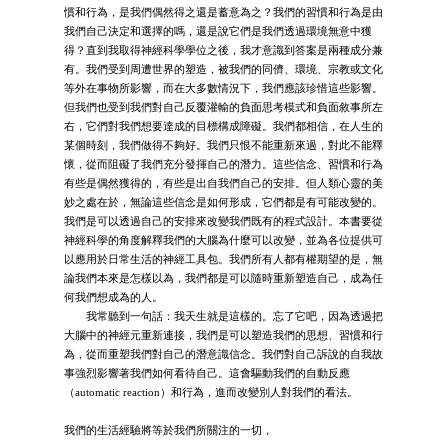
慣和行為，是我們偶然得之還是蓄意為之？我們的習慣和行為是由
我們自己決定和選擇的嗎，還是說它們是我們透過環境無意中獲
得？直到我取得神經科學學位之後，我才意識到答案是兩種成分兼
有。我們受到周遭世界的塑造，被我們的同儕、環境、宗教或文化
等外在事物所影響，而在大多數情況下，我們應該珍惜這些影響。
但我們也受到我們對自己反覆灌輸的負面思考模式和負面敘事所左
右，它們對我們想要達成的目標構成障礙。我們都相信，在人生的
某個時刻，我們做得不夠好。我們只恨不能重新來過，對此不能釋
懷，從而阻礙了我們充分發揮自己的潛力。這些信念、習慣和行為
有些是偶然獲得的，有些是出自我們自己的安排。但人類心靈的美
妙之處在於，無論這些信念是如何形成，它們都是有可能改變的。
我們是可以透過自己的安排來改變我們既有的程式設計。本書要從
神經科學的角度解釋我們的大腦為什麼可以改變，並為各位提供可
以應用於日常生活的神經工具包。我們所有人都有權期望的是，無
論我們本來是怎樣以為，我們都是可以隨時重新塑造自己，成為任
何我們想成為的人。
我常聽到一句話：我天生就是這樣的。忘了它吧，因為透過把
大腦中的神經元重新連接，我們是可以塑造我們的思想、習慣和行
為，從而重塑我們對自己的潛意識信念。我們對自己訴說的自我故
事強烈影響著我們如何看待自己。這會驅動我們的自動反應
（automatic reaction）和行為，進而改變別人對我們的看法。
我們的生活經驗將等於我們所關注的一切，