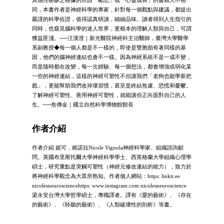
同，本書作者是神經科學的專家，針對每一個觀點與建議，都提出
嚴謹的科學佐證，值得認真研讀，細細品味。讀者得到人生指引的
同時，也窺見腦科學的迷人世界，更根本的理解人類與自己，可謂
獲益匪淺。──汪漢澄｜新光醫院神經科主治醫師，臺灣大學醫學
系副教授◆每一個人都是不一樣的，即使是雙胞胎有著同樣的基
因，他們的腦神經連結也會不一樣。因為神經系統不是一成不變，
而是隨時都在改變，每一次經驗、每一個想法，都會增強或弱化某
一些的神經連結，這樣的神經可塑性不但讓我們「老狗也能學新把
戲」，更能幫助我們改掉壞習慣，甚至是終結焦慮、恐慌和憂鬱。
了解神經可塑性、善用神經可塑性，就能讓你正向面對自己的人
生。──焦傳金｜國立自然科學博物館館長
作者介紹
作者介紹 妮可．維諾拉Nicole Vignola神經科學家、組織諮詢顧
問。英國布里斯托爾大學神經科學學士、西英格蘭大學組織心理學
碩士，研究重點是突觸可塑性（神經元修改連結的能力），致力於
將神經科學觀念為大眾所熟知。作者個人網站：https: linktr.ee
nicolesneurosciencehttps: www.instagram.com nicolesneuroscience
梁永安台灣大學哲學碩士，專職譯者。譯有《愛的藝術》、《存在
的藝術》、《聆聽的藝術》、《人類破壞性的剖析》等書。