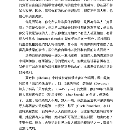
的負面自言自語的循環會滲透到你的信念中並阻礙你。你甚至不嘗
試去改變。因此，儘管你有強烈的學習欲望，卻從不申請大學。你
擔心申請會失敗。
你是否認為，你之所以常常與伴侶爭辯，是因為你為人「好爭
辯」？你是否覺得，你之所以無論去到哪裡都會製造事端，是因為
你父母就是這樣的人，所以你也注定如此？有些人甚至相信，有著
侵入性意念（intrusive thought）是他們本性的一部分，消極悲觀
態度是扎根於他們的人格個性中。會不會，即便你剛剛才經歷了值
得高興快樂的事情，卻仍然會自動地以批評和負面的方式回應？
這些自動的想法被一遍又一遍地重複，在我們大腦的溝通路徑
中得到加強，從而塑造了你的思維方式。但我在這裡要告訴各位，
我們是可以創造新的路徑和改變這些信念的。本書準備你展示這是
如何做到。
夏奇拉（Shakira）小時候被老師禁止參加合唱團，理由是她
的顫音「聽起來像山羊」。12、3歲的時候，碧昂絲（Beyonce）
加入了稱為「天命真女」（Girl’s Tyme）的女團，參加90年代美國
最大電視選秀節目《明星搜尋》（Star Search）的角逐，但選輸
了。現在，碧昂絲無人不知、無人不曉。我想甚至連我90歲的葡萄
牙人鄰居都知道她是誰。吉賽兒．邦臣（Gisele Bündchen）在14
歲時就被告知，她的鼻子太大而眼睛太小，因此她在試鏡時經常落
選。她記得有人告訴她，她永遠不可能登上雜誌封面，她由此有了
不安全感。現在，吉賽兒是世界上收入最高的模特兒之一，職業生
涯無比成功。