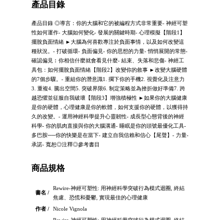
產品目錄
產品目錄 ◎導言：你的大腦和它的被編程方式非常重要- 神經可塑
性如何運作- 大腦如何變化- 發展的關鍵時期- 心理模擬【階段1】
擺脫負面情緒 ►大腦為何喜歡專注於負面事情，以及如何改變這
種狀況。- 打破循環- 負面偏見- 你的思想的力量- 悄悄展開的常態-
確認偏見︰你相信什麼就會看見什麼- 結束、失落和悲傷- 神經工
具包：如何擺脫負面情緒【階段2】改變你的敘事 ►改變大腦硬體
的7個步驟。- 重組你的潛意識1. 擱下你的手機2. 視覺化及注意力
3. 重複4. 騰出空間5. 突破界限6. 制定策略並為挫折做好準備7. 跨
越恐懼並征服自我破壞【階段3】增強積極性 ►如果你的大腦健康
是你的硬體，心理健康是你的軟體，如何支援你的硬體，以獲得持
久的改變。- 運用神經科學提升心靈韌性- 成長型心態背後的神經
科學- 你的肌肉直接與你的大腦溝通- 睡眠是你的頭號最優化工具-
多巴胺──你的快樂是在當下- 建立自我信賴和信心【尾聲】- 力量-
承諾- 寬恕◎注釋◎參考書目
商品規格
Rewire-神經可塑性: 用神經科學突破行為模式迴圈, 終結
書名 /
焦慮、恐慌和憂鬱, 實現最佳的心理健康
作者 /
Nicole Vignola
Rewire-神經可塑性: 用神經科學突破行為模式迴圈, 終結