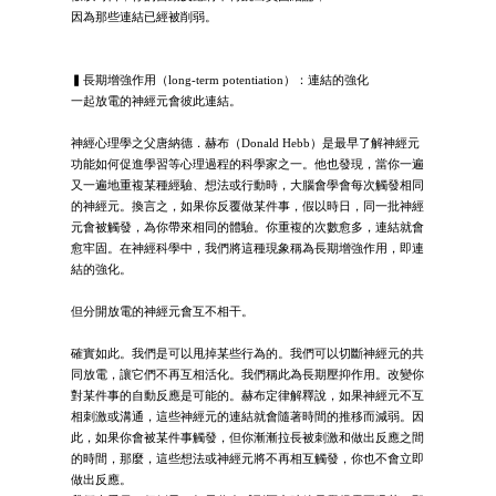
因為那些連結已經被削弱。
▍長期增強作用（long-term potentiation）：連結的強化
一起放電的神經元會彼此連結。
神經心理學之父唐納德．赫布（Donald Hebb）是最早了解神經元
功能如何促進學習等心理過程的科學家之一。他也發現，當你一遍
又一遍地重複某種經驗、想法或行動時，大腦會學會每次觸發相同
的神經元。換言之，如果你反覆做某件事，假以時日，同一批神經
元會被觸發，為你帶來相同的體驗。你重複的次數愈多，連結就會
愈牢固。在神經科學中，我們將這種現象稱為長期增強作用，即連
結的強化。
但分開放電的神經元會互不相干。
確實如此。我們是可以甩掉某些行為的。我們可以切斷神經元的共
同放電，讓它們不再互相活化。我們稱此為長期壓抑作用。改變你
對某件事的自動反應是可能的。赫布定律解釋說，如果神經元不互
相刺激或溝通，這些神經元的連結就會隨著時間的推移而減弱。因
此，如果你會被某件事觸發，但你漸漸拉長被刺激和做出反應之間
的時間，那麼，這些想法或神經元將不再相互觸發，你也不會立即
做出反應。