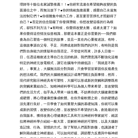
理師等十餘位名家誠摯推薦！！●你經常流連在希望能夠改變的負
面過往之中，而無法放下？●你的情緒負擔過重，感覺自己永遠無
法控制它們？●你很難集中精力工作，甚至要苦苦掙扎才照顧得了
自己？●否定的信念阻礙了你發揮潛能，你想改變這樣的行為模
式，卻找不到方法？●有時候，你覺得改變太難，或者太遲了？如
果你覺得這些情況似曾相識，那麼這本書正是你需要的──我們都
會為自己塑造一個特定的故事，並且一直在內心重複述說。有時，
這個故事源自父母、手足、同儕或老師對我們的評判，有時則是我
們對自身能力的懷疑和自我否定。不管從何而來，許多人日復一
日，任憑這種敘述主導自己生活的軌跡。我們潛意識不斷強化這種
特定的神經元放電模式，讓它在腦海中持續低語：「我就是不夠
好。」事實上，大腦無法區分對與錯，只會學習並鞏固你反複產生
的想法模式。我們的大腦雖然被設計成專門關注負面事情，然而，
現代研究顯示神經具有可塑性，大腦可以形成新的突觸和調整既有
的突觸來重組自己。知曉神經科學可以為個人帶來希望，並改變我
們的生活方式，似乎為人帶來一線生機。不妨將你的大腦健康想像
成硬體，將心理健康想像成軟體。在你升級軟體之前，你的硬體必
須先運行良好，一旦學會了如何重塑大腦的基礎知識，你就可以養
成新的習慣，改變你的心態，並改變你不希望的行為，創造最好的
自我版本。獲得改善心理健康的工具和方法神經科學家妮可．維諾
拉將神經科學介紹給一般大眾，並解析神經的可塑性，以及大腦創
造記憶、行為、習慣的方式。除了幫助人們面對創傷，也讓讀者了
解到藉由建立神經連結，可以如何紓緩、調節壓力反應與中樞神經