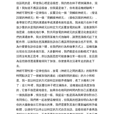
但該死的是，即使我心裡是這樣想，我仍然在杯子裡倒滿沸水。混
蛋！我知道不應該這樣做，但我還是做了。你有過這種經驗嗎？
神經可塑性第一定律指出，反覆活化一個「突觸前神經元」（發送
訊號的神經元）和一個「突觸後神經元」（接收訊號的神經元），
會導致它們之間的溝通效率或溝通有效性提高。我未能只在杯子裡
放少量的水是我的神經元以特定方式反覆放電的結果，這會讓我不
假思索，自動化地行事。對共同放電的神經元的反覆活化會提高它
們的溝通效率。我太習慣用某種方式泡咖啡，讓潛意識模式起了支
配作用，以致我在意識層面告訴自己應該用別的做法也不管用。我
為什麼要告訴你這個？嗯，在我們的行為和做事方式上，這種現象
出現在生活的各個方面。大多數時候，我們都是在自動模式下過生
活而沒有真正思考，所以負面思想可能會像往常一樣出現，並且因
為這些路徑透過重複得到了加強，你便會再次沿著常走的路走下
去。
神經可塑性第一定律也指出，放電（神經元之間的通訊）的順序和
時間點決定了一個被加強的連結（或被削弱的連結）的大小和程
度。我一直以特定的方式按特定的順序煮咖啡，煮了大概有12年
了：這12年裡，我反覆往杯子裡注滿熱水。這種連結是高度加強
的，它會不假思索地發生。如果你在相同的時間內對自己反覆述說
一個負面故事，情況也是一樣。我提這一點是因為我希望你對自己
有同情心。我們將一起改變這種情況，但我真的想讓你明白為什麼
你的大腦會做出它所做出的事。我們需要對其進行重新編程和升級
軟體，以便你可以停止以特定的方式自言自語。這樣你就不會再急