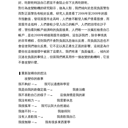
好。吃餅乾時說自己肥並不會阻止你下次再吃餅乾。
對行為改變動機的研究顯示，做為人類，我們傾向於忽視負面警告
而對正面警告有較好反應。研究人員查看了2006年至2008年的股
市指數值，發現當股市走高時，人們會不斷登入帳戶查看股價，而
當股市走低時，人們會較少登入自己的帳戶。人們把頭埋在沙子
裡，害怕看到帳戶崩潰時的負面後果。人們唯一一次瘋狂檢查自己
帳戶，是在2008年稍後期股市崩盤時。這告訴我們，除非事情真
的非常糟糕，否則我們不會對負面訊息做出反應，而負面訊息也不
會促使我們做出反應。它不足以真正產生正面的影響。這就是為什
麼你在這個循環中被困了這麼久。我們有著「負面偏見」，傾向於
沉迷在負面的事情上，但當我們將其用作一個改變的動機時，它並
不會改變什麼。
▍重新架構你的想法
改變你的敘事
我不夠好 ─→ 我可以適應和學習
我是由我的創傷定義 ─→ 我會治癒
我不喜歡自己的樣子 ─→ 這個身體是我的家
我沒有精力 ─→ 我需要休息
我很孤單 ─→ 我可以與大自然連結
我做不到 ─→ 我做得到
沒有人喜歡我 ─→ 我喜歡我自己
我很無聊 ─→ 我有很多東西要學