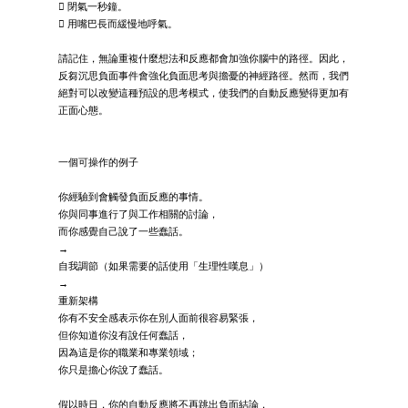
 閉氣一秒鐘。
 用嘴巴長而緩慢地呼氣。
請記住，無論重複什麼想法和反應都會加強你腦中的路徑。因此，
反芻沉思負面事件會強化負面思考與擔憂的神經路徑。然而，我們
絕對可以改變這種預設的思考模式，使我們的自動反應變得更加有
正面心態。
一個可操作的例子
你經驗到會觸發負面反應的事情。
你與同事進行了與工作相關的討論，
而你感覺自己說了一些蠢話。
→
自我調節（如果需要的話使用「生理性嘆息」）
→
重新架構
你有不安全感表示你在別人面前很容易緊張，
但你知道你沒有說任何蠢話，
因為這是你的職業和專業領域；
你只是擔心你說了蠢話。
假以時日，你的自動反應將不再跳出負面結論，