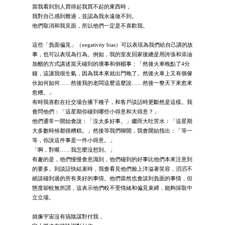
當我看到別人買得起我買不起的東西時，
我對自己感到難過，並認為我永遠做不到。
他們取消和我見面，所以他們一定是不喜歡我。
這些「負面偏見」（negativity bias）可以表現為我們給自己講的故
事，也可以表現為行為。例如，我的室友回家後總是用誇張和添油
加醋的方式講述當天碰到的壞事和倒楣事：「然後火車晚點了4分
鐘，這讓我很生氣，因為我本來就出門晚了。然後火車上又有個傢
伙如何如何……然後我的老闆這麼這麼說……然後一整天下來愈來
愈糟。」
有時我喜歡在社交場合播下種子，和客戶談話時更斷然是這樣。我
會問他們：「這星期你碰到哪些小得意和大得意？」
他們通常一開始會說：「沒太多好事。」繼而大吐苦水：「這星期
大多數時候都很糟糕。」然後等我們聊開，我會開始指出：「等一
等，你說這件事是一件小得意。」
「啊，對喔……我怎麼沒想到。」
有趣的是，他們慢慢會意識到，他們碰到的好事比他們本來注意到
的要多。到談話快結束時，我會看見他們臉上洋溢著笑容，滔滔不
絕談碰到過的所有美好的事情。他們當然也會談到負面的事情，但
態度卻較無所謂，這表示他們較不受情緒和偏見束縛，能夠採取中
立立場。
就像宇宙沒有搞陰謀對付我，