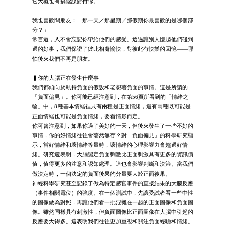
它大概也有搞陰謀對付你。
我也喜歡問朋友：「那一天／那星期／那假期你最喜歡的是哪個部
分？」
常言道，人不會忘記你帶給他們的感受。透過讓別人憶起他們碰到
過的好事，我們保證了彼此相處愉快，對彼此有快樂的回憶——哪
怕後來我們不再是朋友。
▍你的大腦正在發生什麼事
我們都傾向於執持負面的假設和老想著負面的事情。這是所謂的
「負面偏見」。你可能已經注意到，在第56頁所看到的「情緒之
輪」中，8種基本情緒裡只有兩種是正面情緒，還有兩種既可能是
正面情緒也可能是負面情緒，要看情形而定。
你可曾注意到，如果你過了美好的一天，但後來發生了一些不好的
事情，你的好情緒往往會蕩然無存？對「負面偏見」的科學研究顯
示，當好情緒和壞情緒等量時，壞情緒的心理影響力會超過好情
緒。研究還表明，大腦認定負面刺激比正面刺激具有更多的資訊價
值，值得更多的注意和認知處理。這也會影響判斷和決策。當我們
做決定時，一個決定的負面後果的分量要大於正面後果。
神經科學研究甚至記錄了做為特定感官事件的直接結果的大腦反應
（事件相關電位）的強度。在一個測試中，先讓受試者看一些中性
的圖像做為對照，再讓他們看一批混雜在一起的正面圖像和負面圖
像。雖然同樣具有刺激性，但負面圖像比正面圖像在大腦中引起的
反應要大得多。這表明我們往往更加重視和關注負面經驗和情緒。