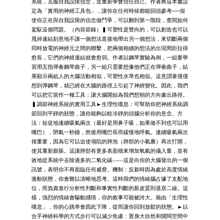
系統，克服自我設限信念，並重新學會信任自己。作者將這本書設
定為「實用的神經工具包」，讓你在任何時候都能回頭參考──假
使你正在與自我設限的信念做鬥爭，可以翻到第一階段，查閱如何
駕馭這個問題。（內容節錄）▍可塑性是雙向的，可以創造也可以
甩掉連結刻意地不讓一個想法直接地帶出另一個想法，來切斷兩個
同時放電的神經元之間的聯繫，把兩個相續的想法的出現間距拉得
愈長，它們的神經連結就會愈弱。作者以鋼琴實驗為例，一組要學
習用五指彈奏鋼琴曲子，另一組只需要想像他們正在彈奏曲子，結
果顯示兩組人的大腦活動相似，可塑性水準也相似。這意謂著僅僅
想到彈鋼琴，就已經在大腦的路徑上引起了神經變化。因此，我們
可以把它當作一種工具：讓大腦開始為我們想朝的方向畫出路徑。
▍調節神經系統的實用工具►生理性嘆息：可幫助你把神經系統調
節回到平靜的狀態，讓你能夠以較冷靜的頭腦分析你的意念。方
法：短促地連續吸氣兩次（最好是用鼻子吸，如果做不到也可以用
嘴巴），閉氣一秒鐘，然後用嘴巴長而緩慢地呼氣。連續吸氣兩次
很重要，因為它可以迫使塌陷的肺泡（肺部的小氣囊）再次打開，
使其重新膨脹。這讓肺部有更多表面積來增加氧氣的攝入量，並有
效地從系統中去除過多的二氧化碳——這是向你的大腦發出的一個
訊號，表明你不再面臨任何威脅。機制：反芻時因為處於高度情緒
激動狀態，你會難以清晰地思考。這時我們的情緒腦占據了支配地
位，而負責進行分析性判斷和事實性判斷的新皮質則退居二線。這
樣，強烈的情緒會驅動感情，你的敘事可能被誇大。藉由「生理性
嘆息」，你的心跳率會因此下降，從而讓你回到放鬆的狀態。►以
合乎神經科學的方式步行可以減少焦慮：置身大自然和開闊空間中