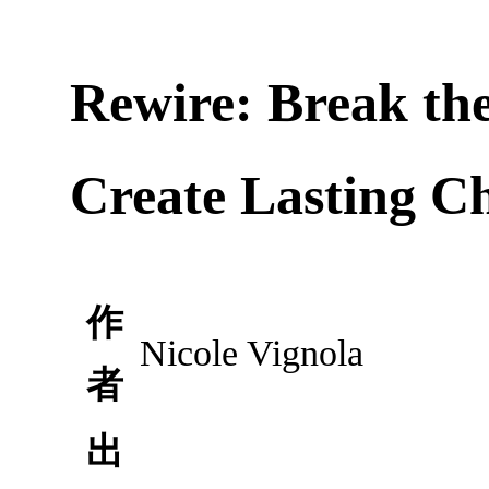
Rewire: Break the
Create Lasting C
作
Nicole Vignola
者
出