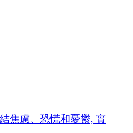
 終結焦慮、恐慌和憂鬱, 實