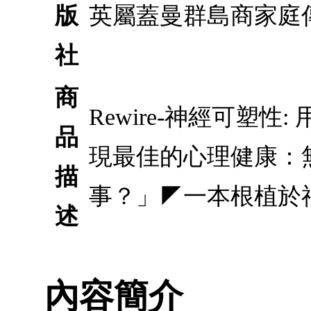
版
英屬蓋曼群島商家庭
社
商
Rewire-神經可塑
品
現最佳的心理健康：
描
事？」◤一本根植於
述
內容簡介