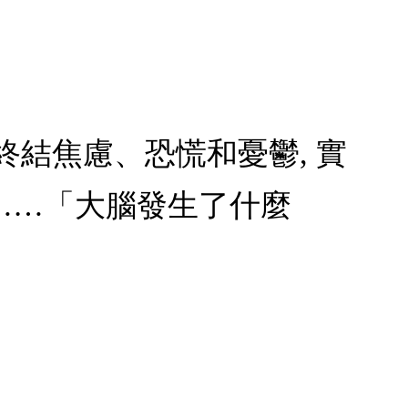
 終結焦慮、恐慌和憂鬱, 實
……「大腦發生了什麼