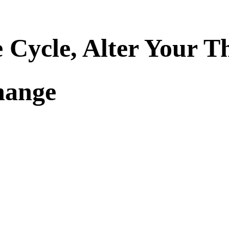
 Cycle, Alter Your T
hange