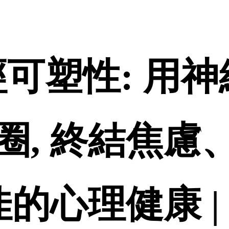
-神經可塑性: 
圈, 終結焦慮
佳的心理健康 |