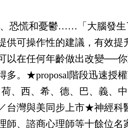
慮、恐慌和憂鬱……「大腦發
提供可操作性的建議，有效提
可以在任何年齡做出改變──
★proposal階段迅速授權英
、芬、荷、西、希、德、巴、義、
／台灣與美同步上市★神經科
理師、諮商心理師等十餘位名