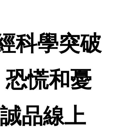
用神經科學突破
、恐慌和憂
 誠品線上