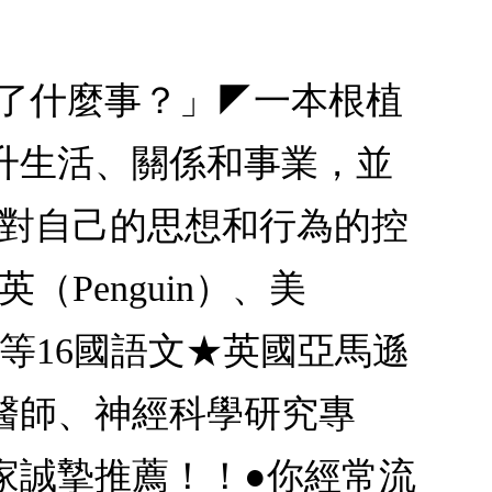
生了什麼事？」◤一本根植
升生活、關係和事業，並
你對自己的思想和行為的控
（Penguin）、美
中等16國語文★英國亞馬遜
醫師、神經科學研究專
家誠摯推薦！！●你經常流