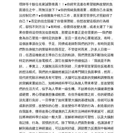
理師等十餘位名家誠摯推薦！！●你經常流連在希望能夠改變的負
面過往之中，而無法放下？●你的情緒負擔過重，感覺自己永遠無
法控制它們？●你很難集中精力工作，甚至要苦苦掙扎才照顧得了
自己？●否定的信念阻礙了你發揮潛能，你想改變這樣的行為模
式，卻找不到方法？●有時候，你覺得改變太難，或者太遲了？如
果你覺得這些情況似曾相識，那麼這本書正是你需要的──我們都
會為自己塑造一個特定的故事，並且一直在內心重複述說。有時，
這個故事源自父母、手足、同儕或老師對我們的評判，有時則是我
們對自身能力的懷疑和自我否定。不管從何而來，許多人日復一
日，任憑這種敘述主導自己生活的軌跡。我們潛意識不斷強化這種
特定的神經元放電模式，讓它在腦海中持續低語：「我就是不夠
好。」事實上，大腦無法區分對與錯，只會學習並鞏固你反複產生
的想法模式。我們的大腦雖然被設計成專門關注負面事情，然而，
現代研究顯示神經具有可塑性，大腦可以形成新的突觸和調整既有
的突觸來重組自己。知曉神經科學可以為個人帶來希望，並改變我
們的生活方式，似乎為人帶來一線生機。不妨將你的大腦健康想像
成硬體，將心理健康想像成軟體。在你升級軟體之前，你的硬體必
須先運行良好，一旦學會了如何重塑大腦的基礎知識，你就可以養
成新的習慣，改變你的心態，並改變你不希望的行為，創造最好的
自我版本。獲得改善心理健康的工具和方法神經科學家妮可．維諾
拉將神經科學介紹給一般大眾，並解析神經的可塑性，以及大腦創
造記憶、行為、習慣的方式。除了幫助人們面對創傷，也讓讀者了
解到藉由建立神經連結，可以如何紓緩、調節壓力反應與中樞神經