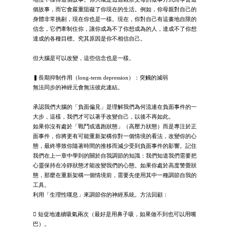
個故事，而它會嚴重阻礙了你現在的生活。例如，你母親對自己的
身體非常挑剔，現在你也是一樣。現在，你對自己有這畫地自限的
信念，它們牽制住你，讓你成為不了你想成為的人，達成不了你想
達成的各種目標。究其原因是你不相信自己。
但大腦是可以改變，這些信念也是一樣。
▍長期抑制作用（long-term depression）：突觸的減弱
無法同步的神經元會無法彼此連結。
承認我們大腦的「負面偏見」是理解我們為何流連在負面事件的一
大步，這樣，我們才可以著手改變自己，以後不再如此。
如果你沒有處於「戰鬥或逃跑狀態」（高壓力狀態）而是專注於正
面事件，你將更有可能重新架構你對一個情境的看法，改變你的心
態，最終導致你隨著時間的推移而減少受到負面事件的影響。記住
我們在上一章中學到的關於自我調節的知識：我們知道我們需要把
心靈保持在冷靜狀態才能改變我們的心態。如果你處於高度警覺狀
態，那麼在重新架構一個情境前，需要先使用其中一種調節自我的
工具。
利用「生理性嘆息」來調節你的神經系統。方法回顧：
 短促地連續吸氣兩次（最好是用鼻子吸，如果做不到也可以用嘴
巴）。