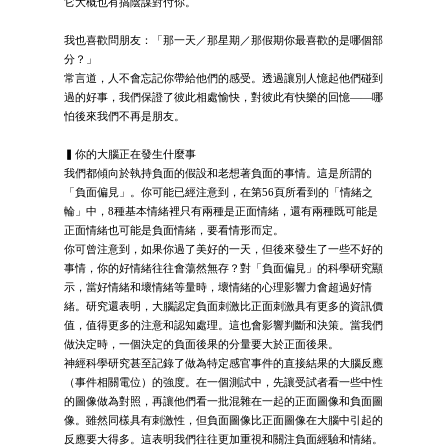
它大概也有搞陰謀對付你。
我也喜歡問朋友：「那一天／那星期／那假期你最喜歡的是哪個部
分？」
常言道，人不會忘記你帶給他們的感受。透過讓別人憶起他們碰到
過的好事，我們保證了彼此相處愉快，對彼此有快樂的回憶——哪
怕後來我們不再是朋友。
▍你的大腦正在發生什麼事
我們都傾向於執持負面的假設和老想著負面的事情。這是所謂的
「負面偏見」。你可能已經注意到，在第56頁所看到的「情緒之
輪」中，8種基本情緒裡只有兩種是正面情緒，還有兩種既可能是
正面情緒也可能是負面情緒，要看情形而定。
你可曾注意到，如果你過了美好的一天，但後來發生了一些不好的
事情，你的好情緒往往會蕩然無存？對「負面偏見」的科學研究顯
示，當好情緒和壞情緒等量時，壞情緒的心理影響力會超過好情
緒。研究還表明，大腦認定負面刺激比正面刺激具有更多的資訊價
值，值得更多的注意和認知處理。這也會影響判斷和決策。當我們
做決定時，一個決定的負面後果的分量要大於正面後果。
神經科學研究甚至記錄了做為特定感官事件的直接結果的大腦反應
（事件相關電位）的強度。在一個測試中，先讓受試者看一些中性
的圖像做為對照，再讓他們看一批混雜在一起的正面圖像和負面圖
像。雖然同樣具有刺激性，但負面圖像比正面圖像在大腦中引起的
反應要大得多。這表明我們往往更加重視和關注負面經驗和情緒。