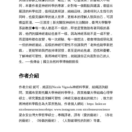
同，本書作者是神經科學的專家，針對每一個觀點與建議，都提出
嚴謹的科學佐證，值得認真研讀，細細品味。讀者得到人生指引的
同時，也窺見腦科學的迷人世界，更根本的理解人類與自己，可謂
獲益匪淺。──汪漢澄｜新光醫院神經科主治醫師，臺灣大學醫學
系副教授◆每一個人都是不一樣的，即使是雙胞胎有著同樣的基
因，他們的腦神經連結也會不一樣。因為神經系統不是一成不變，
而是隨時都在改變，每一次經驗、每一個想法，都會增強或弱化某
一些的神經連結，這樣的神經可塑性不但讓我們「老狗也能學新把
戲」，更能幫助我們改掉壞習慣，甚至是終結焦慮、恐慌和憂鬱。
了解神經可塑性、善用神經可塑性，就能讓你正向面對自己的人
生。──焦傳金｜國立自然科學博物館館長
作者介紹
作者介紹 妮可．維諾拉Nicole Vignola神經科學家、組織諮詢顧
問。英國布里斯托爾大學神經科學學士、西英格蘭大學組織心理學
碩士，研究重點是突觸可塑性（神經元修改連結的能力），致力於
將神經科學觀念為大眾所熟知。作者個人網站：https: linktr.ee
nicolesneurosciencehttps: www.instagram.com nicolesneuroscience
梁永安台灣大學哲學碩士，專職譯者。譯有《愛的藝術》、《存在
的藝術》、《聆聽的藝術》、《人類破壞性的剖析》等書。