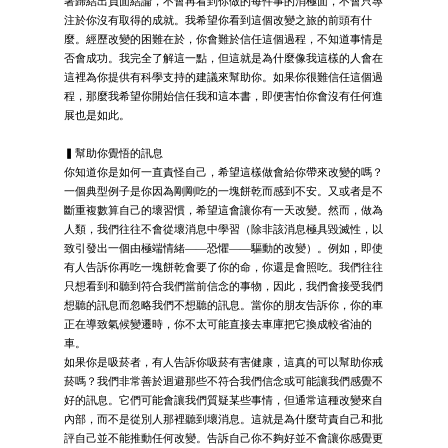
著歸結出負面結論，不會再看到你做的每件事的消極面，不會只專
注於你沒有取得的成就。我希望你看到這個改變之旅的前頭有什
麼。經歷改變的困難在於，你會難於信任這個過程，不知道事情是
否會成功。我完全了解這一點，但這就是為什麼像我這樣的人會在
這裡為你提供有科學支持的建議來幫助你。如果你很難信任這個過
程，那麼我希望你開始信任我和這本書，即便害怕你會沒有任何進
展也是如此。
▍幫助你覺悟的訊息
你知道你是如何一直責怪自己，希望這樣做會給你帶來改變的嗎？
一個典型例子是你因為剛剛吃的一塊餅乾而感到不安。又或者是不
斷重複數算自己的壞習慣，希望這會讓你有一天改變。然而，做為
人類，我們往往不會從壞消息中學習（除非該消息極具毀滅性，以
致引發出一個由極端情緒——恐懼——驅動的改變）。例如，即使
有人告訴你再吃一塊餅乾會要了你的命，你還是會照吃。我們往往
只想看到和聽到符合我們當前信念的事物，因此，我們會接受我們
想聽的訊息而忽略我們不想聽的訊息。當你的朋友告訴你，你的車
正在導致氣候變遷時，你不太可能直接去車庫把它換成較省油的
車。
如果你是吸菸者，有人告訴你吸菸有害健康，這真的可以幫助你戒
菸嗎？我們非常善於迴避那些不符合我們信念或可能讓我們感覺不
好的訊息。它們可能會讓我們質疑某些事情，但通常這種改變來自
內部，而不是從別人那裡聽到壞消息。這就是為什麼苛責自己和批
評自己並不能推動任何改變。告訴自己你不夠好並不會讓你感覺更