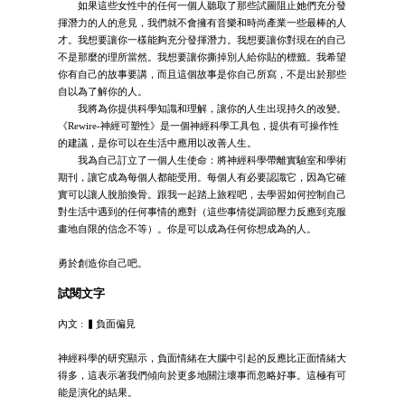
如果這些女性中的任何一個人聽取了那些試圖阻止她們充分發
揮潛力的人的意見，我們就不會擁有音樂和時尚產業一些最棒的人
才。我想要讓你一樣能夠充分發揮潛力。我想要讓你對現在的自己
不是那麼的理所當然。我想要讓你撕掉別人給你貼的標籤。我希望
你有自己的故事要講，而且這個故事是你自己所寫，不是出於那些
自以為了解你的人。
我將為你提供科學知識和理解，讓你的人生出現持久的改變。
《Rewire-神經可塑性》是一個神經科學工具包，提供有可操作性
的建議，是你可以在生活中應用以改善人生。
我為自己訂立了一個人生使命：將神經科學帶離實驗室和學術
期刊，讓它成為每個人都能受用。每個人有必要認識它，因為它確
實可以讓人脫胎換骨。跟我一起踏上旅程吧，去學習如何控制自己
對生活中遇到的任何事情的應對（這些事情從調節壓力反應到克服
畫地自限的信念不等）。你是可以成為任何你想成為的人。
勇於創造你自己吧。
試閱文字
內文 : ▍負面偏見
神經科學的研究顯示，負面情緒在大腦中引起的反應比正面情緒大
得多，這表示著我們傾向於更多地關注壞事而忽略好事。這極有可
能是演化的結果。