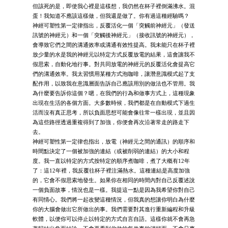
但該死的是，即使我心裡是這樣想，我仍然在杯子裡倒滿沸水。混
蛋！我知道不應該這樣做，但我還是做了。你有過這種經驗嗎？
神經可塑性第一定律指出，反覆活化一個「突觸前神經元」（發送
訊號的神經元）和一個「突觸後神經元」（接收訊號的神經元），
會導致它們之間的溝通效率或溝通有效性提高。我未能只在杯子裡
放少量的水是我的神經元以特定方式反覆放電的結果，這會讓我不
假思索，自動化地行事。對共同放電的神經元的反覆活化會提高它
們的溝通效率。我太習慣用某種方式泡咖啡，讓潛意識模式起了支
配作用，以致我在意識層面告訴自己應該用別的做法也不管用。我
為什麼要告訴你這個？嗯，在我們的行為和做事方式上，這種現象
出現在生活的各個方面。大多數時候，我們都是在自動模式下過生
活而沒有真正思考，所以負面思想可能會像往常一樣出現，並且因
為這些路徑透過重複得到了加強，你便會再次沿著常走的路走下
去。
神經可塑性第一定律也指出，放電（神經元之間的通訊）的順序和
時間點決定了一個被加強的連結（或被削弱的連結）的大小和程
度。我一直以特定的方式按特定的順序煮咖啡，煮了大概有12年
了：這12年裡，我反覆往杯子裡注滿熱水。這種連結是高度加強
的，它會不假思索地發生。如果你在相同的時間內對自己反覆述說
一個負面故事，情況也是一樣。我提這一點是因為我希望你對自己
有同情心。我們將一起改變這種情況，但我真的想讓你明白為什麼
你的大腦會做出它所做出的事。我們需要對其進行重新編程和升級
軟體，以便你可以停止以特定的方式自言自語。這樣你就不會再急