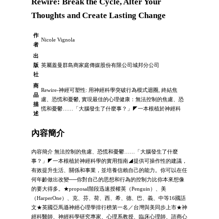
Rewire: Break the Cycle, Alter Your
Thoughts and Create Lasting Change
作
Nicole Vignola
者
出
版
英屬蓋曼群島商家庭傳媒股份有限公司城邦分公司
社
商
Rewire-神經可塑性: 用神經科學突破行為模式迴圈, 終結焦
品
慮、恐慌和憂鬱, 實現最佳的心理健康：無法控制的焦慮、恐
描
慌和憂鬱……「大腦發生了什麼事？」◤一本根植於神經科
述
內容簡介
內容簡介 無法控制的焦慮、恐慌和憂鬱……「大腦發生了什麼
事？」◤一本根植於神經科學的實用指南◢提供可操作性的建議，
有效提升生活、關係和事業，並培養信賴自己的能力。你可以在任
何年齡做出改變──你對自己的思想和行為的控制力比你本來想像
的要大得多。★proposal階段迅速授權英（Penguin）、美
（HarperOne）、克、芬、荷、西、希、德、巴、義、中等16國語
文★英國亞馬遜神經心理學排行榜第一名／台灣與美同步上市★神
經科醫師、神經科學研究專家、心理系教授、臨床心理師、諮商心