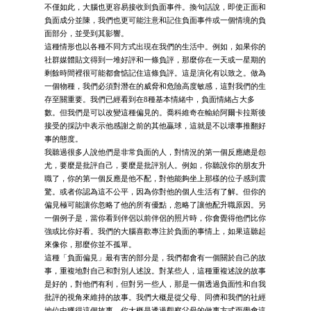
不僅如此，大腦也更容易接收到負面事件。換句話說，即使正面和
負面成分並陳，我們也更可能注意和記住負面事件或一個情境的負
面部分，並受到其影響。
這種情形也以各種不同方式出現在我們的生活中。例如，如果你的
社群媒體貼文得到一堆好評和一條負評，那麼你在一天或一星期的
剩餘時間裡很可能都會惦記住這條負評。這是演化有以致之。做為
一個物種，我們必須對潛在的威脅和危險高度敏感，這對我們的生
存至關重要。我們已經看到在8種基本情緒中，負面情緒占大多
數。但我們是可以改變這種偏見的。喬科維奇在輸給阿爾卡拉斯後
接受的採訪中表示他感謝之前的其他贏球，這就是不以壞事推翻好
事的態度。
我聽過很多人說他們是非常負面的人，對情況的第一個反應總是怨
尤，要麼是批評自己，要麼是批評別人。例如，你聽說你的朋友升
職了，你的第一個反應是他不配，對他能夠坐上那樣的位子感到震
驚。或者你認為這不公平，因為你對他的個人生活有了解。但你的
偏見極可能讓你忽略了他的所有優點，忽略了讓他配升職原因。另
一個例子是，當你看到伴侶以前伴侶的照片時，你會覺得他們比你
強或比你好看。我們的大腦喜歡專注於負面的事情上，如果這聽起
來像你，那麼你並不孤單。
這種「負面偏見」最有害的部分是，我們都會有一個關於自己的故
事，重複地對自己和對別人述說。對某些人，這種重複述說的故事
是好的，對他們有利，但對另一些人，那是一個透過負面性和自我
批評的視角來維持的故事。我們大概是從父母、同儕和我們的社經
地位中獲得這個故事。你大概是透過觀察父母的做事方式而學會這