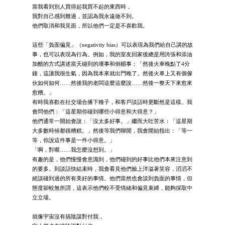
當我看到別人買得起我買不起的東西時，
我對自己感到難過，並認為我永遠做不到。
他們取消和我見面，所以他們一定是不喜歡我。
這些「負面偏見」（negativity bias）可以表現為我們給自己講的故
事，也可以表現為行為。例如，我的室友回家後總是用誇張和添油
加醋的方式講述當天碰到的壞事和倒楣事：「然後火車晚點了4分
鐘，這讓我很生氣，因為我本來就出門晚了。然後火車上又有個傢
伙如何如何……然後我的老闆這麼這麼說……然後一整天下來愈來
愈糟。」
有時我喜歡在社交場合播下種子，和客戶談話時更斷然是這樣。我
會問他們：「這星期你碰到哪些小得意和大得意？」
他們通常一開始會說：「沒太多好事。」繼而大吐苦水：「這星期
大多數時候都很糟糕。」然後等我們聊開，我會開始指出：「等一
等，你說這件事是一件小得意。」
「啊，對喔……我怎麼沒想到。」
有趣的是，他們慢慢會意識到，他們碰到的好事比他們本來注意到
的要多。到談話快結束時，我會看見他們臉上洋溢著笑容，滔滔不
絕談碰到過的所有美好的事情。他們當然也會談到負面的事情，但
態度卻較無所謂，這表示他們較不受情緒和偏見束縛，能夠採取中
立立場。
就像宇宙沒有搞陰謀對付我，