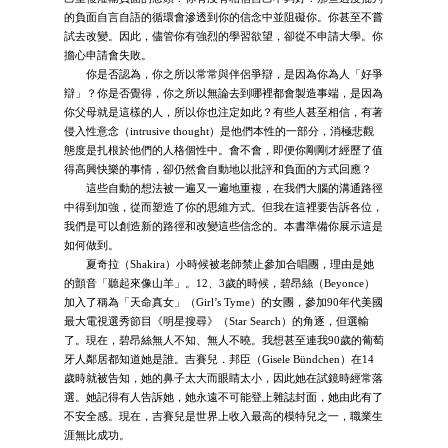
的負面自言自語的循環會滲透到你的信念中並阻礙你。你甚至不嘗
試去改變。因此，儘管你有強烈的學習欲望，卻從不申請大學。你
擔心申請會失敗。
你是否認為，你之所以常常與伴侶爭辯，是因為你為人「好爭
辯」？你是否覺得，你之所以無論去到哪裡都會製造事端，是因為
你父母就是這樣的人，所以你也注定如此？有些人甚至相信，有著
侵入性意念（intrusive thought）是他們本性的一部分，消極悲觀
態度是扎根於他們的人格個性中。會不會，即便你剛剛才經歷了值
得高興快樂的事情，卻仍然會自動地以批評和負面的方式回應？
這些自動的想法被一遍又一遍地重複，在我們大腦的溝通路徑
中得到加強，從而塑造了你的思維方式。但我在這裡要告訴各位，
我們是可以創造新的路徑和改變這些信念的。本書準備你展示這是
如何做到。
夏奇拉（Shakira）小時候被老師禁止參加合唱團，理由是她
的顫音「聽起來像山羊」。12、3歲的時候，碧昂絲（Beyonce）
加入了稱為「天命真女」（Girl’s Tyme）的女團，參加90年代美國
最大電視選秀節目《明星搜尋》（Star Search）的角逐，但選輸
了。現在，碧昂絲無人不知、無人不曉。我想甚至連我90歲的葡萄
牙人鄰居都知道她是誰。吉賽兒．邦臣（Gisele Bündchen）在14
歲時就被告知，她的鼻子太大而眼睛太小，因此她在試鏡時經常落
選。她記得有人告訴她，她永遠不可能登上雜誌封面，她由此有了
不安全感。現在，吉賽兒是世界上收入最高的模特兒之一，職業生
涯無比成功。