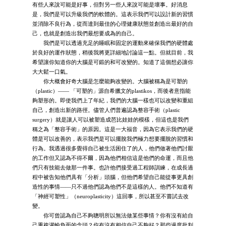
有些人來說可能是好事，但對另一些人來說可能是壞事。好消息
是，我們是可以升級我們的軟體的。這表示我們可以設計新的習慣
並消除不良行為，從而達到最佳的心理健康狀態並創造出最好的自
己，也就是創造出我們最想要成為的自己。
我們是可以透過充足的睡眠和固定的運動來確保我們的硬體處
於良好的運作狀態，稍後我將更詳細地討論這一點。但就目前，我
希望讓你知道你的大腦是可鍛的和可改變的。知道了這個想必讓你
大大鬆一口氣。
你大概會好奇大腦是怎麼能夠改變的。大腦被稱為是可塑的
（plastic）—— 「可塑的」源自希臘文的plastikos，而後者意指能
夠塑形的。即使我們上了年紀，我們的大腦一樣也可以改變和重組
自己，創造出新的路徑。儘管人們普遍認為整容手術（plastic
surgery）就是讓人可以被塑造成芭比娃娃的模樣，但這也是我們
稱之為「整容手術」的原因。這是一大福音，因為它表示我們的硬
體是可以改善的，表示我們是可以擺脫我們極力想要擺脫的習慣和
行為。我遇過很多覺得自己被生活困住了的人，他們做著他們討厭
的工作但又認為不得不爾，因為他們相信這是他們的命運，而且他
們只有技能去做那一件事。也許他們接受過工程師訓練，在成長過
程中被告知他們具有「分析」頭腦，但他們希望自己能從事更具創
造性的事情——只不過他們認為他們不是這樣的人。他們不知道有
「神經可塑性」（neuroplasticity）這回事，所以甚至不嘗試去改
變。
你可曾認為自己不夠聰明所以無法做某些事情？你有沒有給自
己重複灌輸負面的念頭？你有沒有相信自己不夠好？那些過度批判