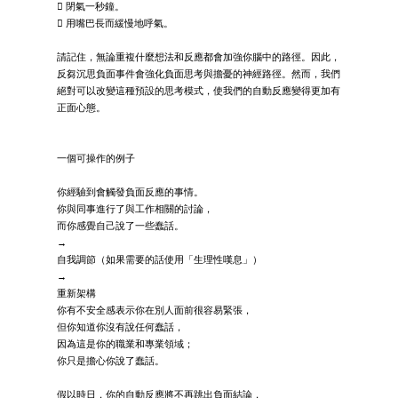
 閉氣一秒鐘。
 用嘴巴長而緩慢地呼氣。
請記住，無論重複什麼想法和反應都會加強你腦中的路徑。因此，
反芻沉思負面事件會強化負面思考與擔憂的神經路徑。然而，我們
絕對可以改變這種預設的思考模式，使我們的自動反應變得更加有
正面心態。
一個可操作的例子
你經驗到會觸發負面反應的事情。
你與同事進行了與工作相關的討論，
而你感覺自己說了一些蠢話。
→
自我調節（如果需要的話使用「生理性嘆息」）
→
重新架構
你有不安全感表示你在別人面前很容易緊張，
但你知道你沒有說任何蠢話，
因為這是你的職業和專業領域；
你只是擔心你說了蠢話。
假以時日，你的自動反應將不再跳出負面結論，