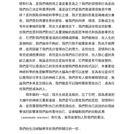
慣和行為，是我們偶然得之還是蓄意為之？我們的習慣和行為是由
我們自己決定和選擇的嗎，還是說它們是我們透過環境無意中獲
得？直到我取得神經科學學位之後，我才意識到答案是兩種成分兼
有。我們受到周遭世界的塑造，被我們的同儕、環境、宗教或文化
等外在事物所影響，而在大多數情況下，我們應該珍惜這些影響。
但我們也受到我們對自己反覆灌輸的負面思考模式和負面敘事所左
右，它們對我們想要達成的目標構成障礙。我們都相信，在人生的
某個時刻，我們做得不夠好。我們只恨不能重新來過，對此不能釋
懷，從而阻礙了我們充分發揮自己的潛力。這些信念、習慣和行為
有些是偶然獲得的，有些是出自我們自己的安排。但人類心靈的美
妙之處在於，無論這些信念是如何形成，它們都是有可能改變的。
我們是可以透過自己的安排來改變我們既有的程式設計。本書要從
神經科學的角度解釋我們的大腦為什麼可以改變，並為各位提供可
以應用於日常生活的神經工具包。我們所有人都有權期望的是，無
論我們本來是怎樣以為，我們都是可以隨時重新塑造自己，成為任
何我們想成為的人。
我常聽到一句話：我天生就是這樣的。忘了它吧，因為透過把
大腦中的神經元重新連接，我們是可以塑造我們的思想、習慣和行
為，從而重塑我們對自己的潛意識信念。我們對自己訴說的自我故
事強烈影響著我們如何看待自己。這會驅動我們的自動反應
（automatic reaction）和行為，進而改變別人對我們的看法。
我們的生活經驗將等於我們所關注的一切，