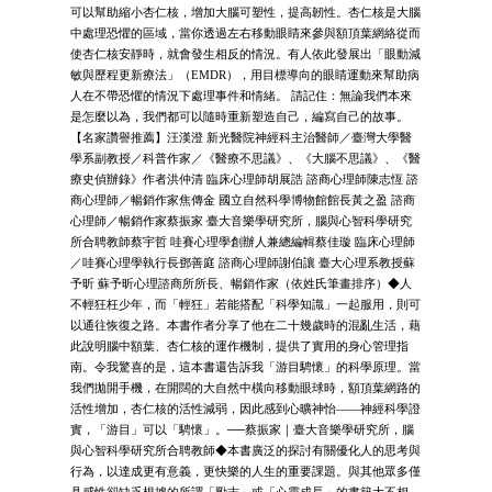
可以幫助縮小杏仁核，增加大腦可塑性，提高韌性。杏仁核是大腦
中處理恐懼的區域，當你透過左右移動眼睛來參與額頂葉網絡從而
使杏仁核安靜時，就會發生相反的情況。有人依此發展出「眼動減
敏與歷程更新療法」（EMDR），用目標導向的眼睛運動來幫助病
人在不帶恐懼的情況下處理事件和情緒。 請記住：無論我們本來
是怎麼以為，我們都可以隨時重新塑造自己，編寫自己的故事。
【名家讚譽推薦】汪漢澄 新光醫院神經科主治醫師／臺灣大學醫
學系副教授／科普作家／《醫療不思議》、《大腦不思議》、《醫
療史偵辦錄》作者洪仲清 臨床心理師胡展誥 諮商心理師陳志恆 諮
商心理師／暢銷作家焦傳金 國立自然科學博物館館長黃之盈 諮商
心理師／暢銷作家蔡振家 臺大音樂學研究所，腦與心智科學研究
所合聘教師蔡宇哲 哇賽心理學創辦人兼總編輯蔡佳璇 臨床心理師
／哇賽心理學執行長鄧善庭 諮商心理師謝伯讓 臺大心理系教授蘇
予昕 蘇予昕心理諮商所所長、暢銷作家（依姓氏筆畫排序）◆人
不輕狂枉少年，而「輕狂」若能搭配「科學知識」一起服用，則可
以通往恢復之路。本書作者分享了他在二十幾歲時的混亂生活，藉
此說明腦中額葉、杏仁核的運作機制，提供了實用的身心管理指
南。令我驚喜的是，這本書還告訴我「游目騁懷」的科學原理。當
我們拋開手機，在開闊的大自然中橫向移動眼球時，額頂葉網路的
活性增加，杏仁核的活性減弱，因此感到心曠神怡——神經科學證
實，「游目」可以「騁懷」。──蔡振家｜臺大音樂學研究所，腦
與心智科學研究所合聘教師◆本書廣泛的探討有關優化人的思考與
行為，以達成更有意義，更快樂的人生的重要課題。與其他眾多僅
具感性卻缺乏根據的所謂「勵志」或「心靈成長」的書籍大不相