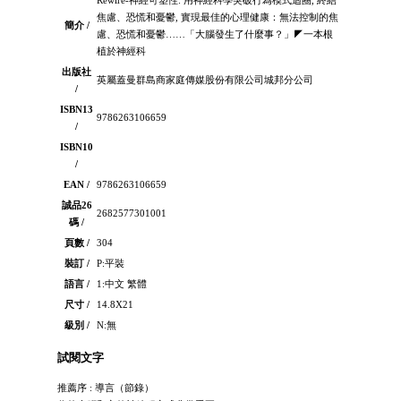
焦慮、恐慌和憂鬱, 實現最佳的心理健康：無法控制的焦
簡介 /
慮、恐慌和憂鬱……「大腦發生了什麼事？」◤一本根
植於神經科
出版社
英屬蓋曼群島商家庭傳媒股份有限公司城邦分公司
/
ISBN13
9786263106659
/
ISBN10
/
EAN /
9786263106659
誠品26
2682577301001
碼 /
頁數 /
304
裝訂 /
P:平裝
語言 /
1:中文 繁體
尺寸 /
14.8X21
級別 /
N:無
試閱文字
推薦序 : 導言（節錄）