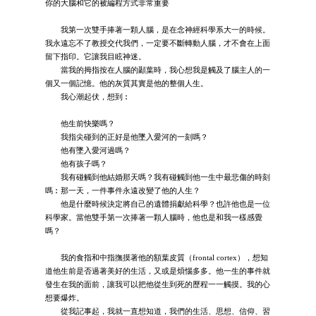
你的大腦和它的被編程方式非常重要
我第一次雙手捧著一顆人腦，是在念神經科學系大一的時候。
我永遠忘不了教授交代我們，一定要不斷轉動人腦，才不會在上面
留下指印。它讓我目眩神迷。
當我的拇指按在人腦的顳葉時，我心想我是觸及了腦主人的一
個又一個記憶。他的灰質其實是他的整個人生。
我心潮起伏，想到︰
他生前快樂嗎？
我指尖碰到的正好是他墜入愛河的一刻嗎？
他有墜入愛河過嗎？
他有孩子嗎？
我有碰觸到他結婚那天嗎？我有碰觸到他一生中最悲傷的時刻
嗎︰那一天，一件事件永遠改變了他的人生？
他是什麼時候決定將自己的遺體捐獻給科學？也許他也是一位
科學家。當他雙手第一次捧著一顆人腦時，他也是和我一樣感覺
嗎？
我的食指和中指撫摸著他的額葉皮質（frontal cortex），想知
道他生前是否過著美好的生活，又或是煩惱多多。他一生的事件就
發生在我的面前，讓我可以把他從生到死的歷程一一觸摸。我的心
想要爆炸。
從我記事起，我就一直想知道，我們的生活、思想、信仰、習