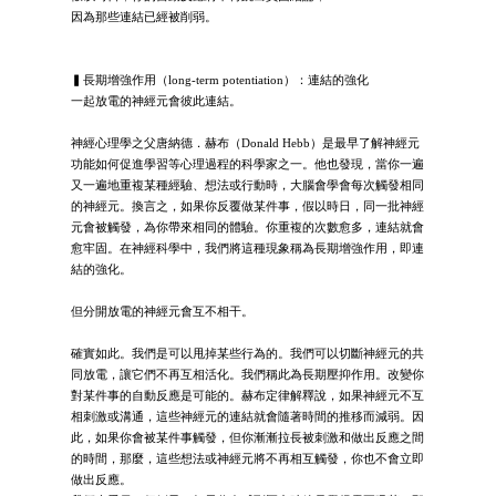
因為那些連結已經被削弱。
▍長期增強作用（long-term potentiation）：連結的強化
一起放電的神經元會彼此連結。
神經心理學之父唐納德．赫布（Donald Hebb）是最早了解神經元
功能如何促進學習等心理過程的科學家之一。他也發現，當你一遍
又一遍地重複某種經驗、想法或行動時，大腦會學會每次觸發相同
的神經元。換言之，如果你反覆做某件事，假以時日，同一批神經
元會被觸發，為你帶來相同的體驗。你重複的次數愈多，連結就會
愈牢固。在神經科學中，我們將這種現象稱為長期增強作用，即連
結的強化。
但分開放電的神經元會互不相干。
確實如此。我們是可以甩掉某些行為的。我們可以切斷神經元的共
同放電，讓它們不再互相活化。我們稱此為長期壓抑作用。改變你
對某件事的自動反應是可能的。赫布定律解釋說，如果神經元不互
相刺激或溝通，這些神經元的連結就會隨著時間的推移而減弱。因
此，如果你會被某件事觸發，但你漸漸拉長被刺激和做出反應之間
的時間，那麼，這些想法或神經元將不再相互觸發，你也不會立即
做出反應。