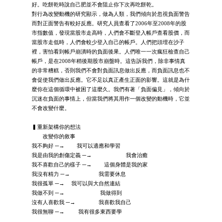
好。吃餅乾時說自己肥並不會阻止你下次再吃餅乾。
對行為改變動機的研究顯示，做為人類，我們傾向於忽視負面警告
而對正面警告有較好反應。研究人員查看了2006年至2008年的股
市指數值，發現當股市走高時，人們會不斷登入帳戶查看股價，而
當股市走低時，人們會較少登入自己的帳戶。人們把頭埋在沙子
裡，害怕看到帳戶崩潰時的負面後果。人們唯一一次瘋狂檢查自己
帳戶，是在2008年稍後期股市崩盤時。這告訴我們，除非事情真
的非常糟糕，否則我們不會對負面訊息做出反應，而負面訊息也不
會促使我們做出反應。它不足以真正產生正面的影響。這就是為什
麼你在這個循環中被困了這麼久。我們有著「負面偏見」，傾向於
沉迷在負面的事情上，但當我們將其用作一個改變的動機時，它並
不會改變什麼。
▍重新架構你的想法
改變你的敘事
我不夠好 ─→ 我可以適應和學習
我是由我的創傷定義 ─→ 我會治癒
我不喜歡自己的樣子 ─→ 這個身體是我的家
我沒有精力 ─→ 我需要休息
我很孤單 ─→ 我可以與大自然連結
我做不到 ─→ 我做得到
沒有人喜歡我 ─→ 我喜歡我自己
我很無聊 ─→ 我有很多東西要學