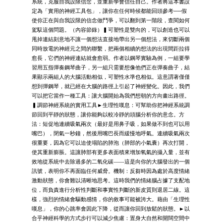
系統，克服自我設限信念，並重新學會信任自己。作者將這本書設
定為「實用的神經工具包」，讓你在任何時候都能回頭參考──假
使你正在與自我設限的信念做鬥爭，可以翻到第一階段，查閱如何
駕馭這個問題。（內容節錄）▍可塑性是雙向的，可以創造也可以
甩掉連結刻意地不讓一個想法直接地帶出另一個想法，來切斷兩個
同時放電的神經元之間的聯繫，把兩個相續的想法的出現間距拉得
愈長，它們的神經連結就會愈弱。作者以鋼琴實驗為例，一組要學
習用五指彈奏鋼琴曲子，另一組只需要想像他們正在彈奏曲子，結
果顯示兩組人的大腦活動相似，可塑性水準也相似。這意謂著僅僅
想到彈鋼琴，就已經在大腦的路徑上引起了神經變化。因此，我們
可以把它當作一種工具：讓大腦開始為我們想朝的方向畫出路徑。
▍調節神經系統的實用工具►生理性嘆息：可幫助你把神經系統調
節回到平靜的狀態，讓你能夠以較冷靜的頭腦分析你的意念。方
法：短促地連續吸氣兩次（最好是用鼻子吸，如果做不到也可以用
嘴巴），閉氣一秒鐘，然後用嘴巴長而緩慢地呼氣。連續吸氣兩次
很重要，因為它可以迫使塌陷的肺泡（肺部的小氣囊）再次打開，
使其重新膨脹。這讓肺部有更多表面積來增加氧氣的攝入量，並有
效地從系統中去除過多的二氧化碳——這是向你的大腦發出的一個
訊號，表明你不再面臨任何威脅。機制：反芻時因為處於高度情緒
激動狀態，你會難以清晰地思考。這時我們的情緒腦占據了支配地
位，而負責進行分析性判斷和事實性判斷的新皮質則退居二線。這
樣，強烈的情緒會驅動感情，你的敘事可能被誇大。藉由「生理性
嘆息」，你的心跳率會因此下降，從而讓你回到放鬆的狀態。►以
合乎神經科學的方式步行可以減少焦慮：置身大自然和開闊空間中