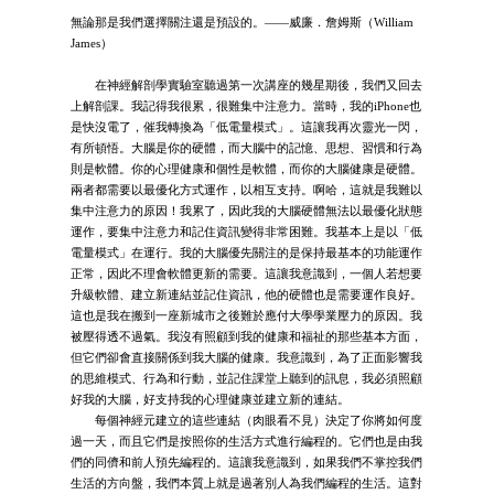
無論那是我們選擇關注還是預設的。——威廉．詹姆斯（William
James）
在神經解剖學實驗室聽過第一次講座的幾星期後，我們又回去
上解剖課。我記得我很累，很難集中注意力。當時，我的iPhone也
是快沒電了，催我轉換為「低電量模式」。這讓我再次靈光一閃，
有所頓悟。大腦是你的硬體，而大腦中的記憶、思想、習慣和行為
則是軟體。你的心理健康和個性是軟體，而你的大腦健康是硬體。
兩者都需要以最優化方式運作，以相互支持。啊哈，這就是我難以
集中注意力的原因！我累了，因此我的大腦硬體無法以最優化狀態
運作，要集中注意力和記住資訊變得非常困難。我基本上是以「低
電量模式」在運行。我的大腦優先關注的是保持最基本的功能運作
正常，因此不理會軟體更新的需要。這讓我意識到，一個人若想要
升級軟體、建立新連結並記住資訊，他的硬體也是需要運作良好。
這也是我在搬到一座新城市之後難於應付大學學業壓力的原因。我
被壓得透不過氣。我沒有照顧到我的健康和福祉的那些基本方面，
但它們卻會直接關係到我大腦的健康。我意識到，為了正面影響我
的思維模式、行為和行動，並記住課堂上聽到的訊息，我必須照顧
好我的大腦，好支持我的心理健康並建立新的連結。
每個神經元建立的這些連結（肉眼看不見）決定了你將如何度
過一天，而且它們是按照你的生活方式進行編程的。它們也是由我
們的同儕和前人預先編程的。這讓我意識到，如果我們不掌控我們
生活的方向盤，我們本質上就是過著別人為我們編程的生活。這對