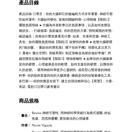
產品目錄
產品目錄 ◎導言：你的大腦和它的被編程方式非常重要- 神經可塑
性如何運作- 大腦如何變化- 發展的關鍵時期- 心理模擬【階段1】
擺脫負面情緒 ►大腦為何喜歡專注於負面事情，以及如何改變這
種狀況。- 打破循環- 負面偏見- 你的思想的力量- 悄悄展開的常態-
確認偏見︰你相信什麼就會看見什麼- 結束、失落和悲傷- 神經工
具包：如何擺脫負面情緒【階段2】改變你的敘事 ►改變大腦硬體
的7個步驟。- 重組你的潛意識1. 擱下你的手機2. 視覺化及注意力
3. 重複4. 騰出空間5. 突破界限6. 制定策略並為挫折做好準備7. 跨
越恐懼並征服自我破壞【階段3】增強積極性 ►如果你的大腦健康
是你的硬體，心理健康是你的軟體，如何支援你的硬體，以獲得持
久的改變。- 運用神經科學提升心靈韌性- 成長型心態背後的神經
科學- 你的肌肉直接與你的大腦溝通- 睡眠是你的頭號最優化工具-
多巴胺──你的快樂是在當下- 建立自我信賴和信心【尾聲】- 力量-
承諾- 寬恕◎注釋◎參考書目
商品規格
Rewire-神經可塑性: 用神經科學突破行為模式迴圈, 終結
書名 /
焦慮、恐慌和憂鬱, 實現最佳的心理健康
作者 /
Nicole Vignola
Rewire-神經可塑性: 用神經科學突破行為模式迴圈, 終結