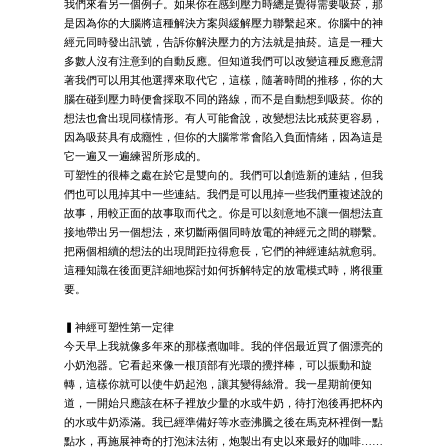
我們來看另一個例子。如果你在感到壓力時總是覺得需要吸菸，那
是因為你的大腦將這種解決方案與緩解壓力聯繫起來。你腦中的神
經元同時發出訊號，告訴你解決壓力的方法就是抽菸。這是一種大
多數人沒有注意到的自動反應。但知道我們可以改變這種反應意謂
著我們可以用其他選擇來取代它，這樣，隨著時間的推移，你的大
腦在碰到壓力時便會採取不同的路線，而不是自動想到吸菸。你的
想法也會出現同樣情形。有人可能會說，改變想法比戒菸更容易，
因為吸菸具有成癮性，但你的大腦常常會陷入負面情緒，因為這是
它一遍又一遍練習所形成的。
可塑性的很棒之處在於它是雙向的。我們可以創造新的連結，但我
們也可以甩掉其中一些連結。我們是可以甩掉一些我們重複述說的
故事，用較正面的故事取而代之。你是可以刻意地不讓一個想法直
接地帶出另一個想法，來切斷兩個同時放電的神經元之間的聯繫。
把兩個相續的想法的出現間距拉得愈長，它們的神經連結就愈弱。
這種知識在後面更詳細地探討如何拆解特定的放電模式時，將很重
要。
▍神經可塑性第一定律
今天早上我就像多年來的那樣煮咖啡。我的伴侶最近買了個漂亮的
小奶泡器。它看起來像一根頂部有光環的攪拌棒，可以振動和旋
轉，這樣你就可以使牛奶起泡，讓其變得絲滑。我一星期前便知
道，一開始只應該在杯子裡放少量的水或牛奶，待打泡後再把杯內
的水或牛奶添滿。我已經準備好等水壺沸騰之後在馬克杯裡倒一點
點水，再施展神奇的打泡沫法術，炮製出有史以來最好的咖啡……