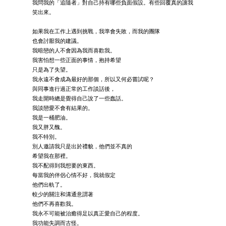
我問我的「追隨者」對自己持有哪些負面假設。有些回覆真的讓我
笑出來。
如果我在工作上遇到挑戰，我準會失敗，而我的團隊
也會討厭我的建議。
我暗戀的人不會因為我而喜歡我。
我害怕想一些正面的事情，抱持希望
只是為了失望。
我永遠不會成為最好的那個，所以又何必嘗試呢？
與同事進行過正常的工作談話後，
我走開時總是覺得自己說了一些蠢話。
我談戀愛不會有結果的。
我是一桶肥油。
我又胖又醜。
我不特別。
別人邀請我只是出於禮貌，他們並不真的
希望我在那裡。
我不配得到我想要的東西。
每當我的伴侶心情不好，我就假定
他們出軌了。
較少的關注和溝通意謂著
他們不再喜歡我。
我永不可能被治癒得足以真正愛自己的程度。
我功能失調而古怪。