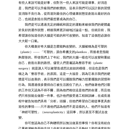
有些人來說可能是好事，但對另一些人來說可能是壞事。好消息
是，我們是可以升級我們的軟體的。這表示我們可以設計新的習慣
並消除不良行為，從而達到最佳的心理健康狀態並創造出最好的自
己，也就是創造出我們最想要成為的自己。
我們是可以透過充足的睡眠和固定的運動來確保我們的硬體處
於良好的運作狀態，稍後我將更詳細地討論這一點。但就目前，我
希望讓你知道你的大腦是可鍛的和可改變的。知道了這個想必讓你
大大鬆一口氣。
你大概會好奇大腦是怎麼能夠改變的。大腦被稱為是可塑的
（plastic）—— 「可塑的」源自希臘文的plastikos，而後者意指能
夠塑形的。即使我們上了年紀，我們的大腦一樣也可以改變和重組
自己，創造出新的路徑。儘管人們普遍認為整容手術（plastic
surgery）就是讓人可以被塑造成芭比娃娃的模樣，但這也是我們
稱之為「整容手術」的原因。這是一大福音，因為它表示我們的硬
體是可以改善的，表示我們是可以擺脫我們極力想要擺脫的習慣和
行為。我遇過很多覺得自己被生活困住了的人，他們做著他們討厭
的工作但又認為不得不爾，因為他們相信這是他們的命運，而且他
們只有技能去做那一件事。也許他們接受過工程師訓練，在成長過
程中被告知他們具有「分析」頭腦，但他們希望自己能從事更具創
造性的事情——只不過他們認為他們不是這樣的人。他們不知道有
「神經可塑性」（neuroplasticity）這回事，所以甚至不嘗試去改
變。
你可曾認為自己不夠聰明所以無法做某些事情？你有沒有給自
己重複灌輸負面的念頭？你有沒有相信自己不夠好？那些過度批判