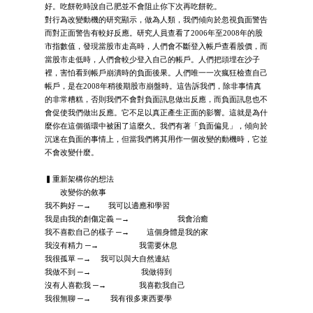
好。吃餅乾時說自己肥並不會阻止你下次再吃餅乾。
對行為改變動機的研究顯示，做為人類，我們傾向於忽視負面警告
而對正面警告有較好反應。研究人員查看了2006年至2008年的股
市指數值，發現當股市走高時，人們會不斷登入帳戶查看股價，而
當股市走低時，人們會較少登入自己的帳戶。人們把頭埋在沙子
裡，害怕看到帳戶崩潰時的負面後果。人們唯一一次瘋狂檢查自己
帳戶，是在2008年稍後期股市崩盤時。這告訴我們，除非事情真
的非常糟糕，否則我們不會對負面訊息做出反應，而負面訊息也不
會促使我們做出反應。它不足以真正產生正面的影響。這就是為什
麼你在這個循環中被困了這麼久。我們有著「負面偏見」，傾向於
沉迷在負面的事情上，但當我們將其用作一個改變的動機時，它並
不會改變什麼。
▍重新架構你的想法
改變你的敘事
我不夠好 ─→ 我可以適應和學習
我是由我的創傷定義 ─→ 我會治癒
我不喜歡自己的樣子 ─→ 這個身體是我的家
我沒有精力 ─→ 我需要休息
我很孤單 ─→ 我可以與大自然連結
我做不到 ─→ 我做得到
沒有人喜歡我 ─→ 我喜歡我自己
我很無聊 ─→ 我有很多東西要學