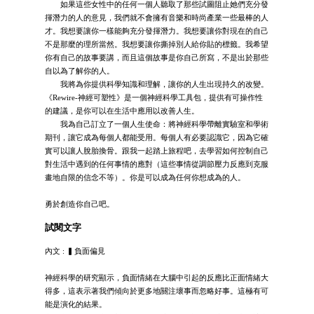
如果這些女性中的任何一個人聽取了那些試圖阻止她們充分發
揮潛力的人的意見，我們就不會擁有音樂和時尚產業一些最棒的人
才。我想要讓你一樣能夠充分發揮潛力。我想要讓你對現在的自己
不是那麼的理所當然。我想要讓你撕掉別人給你貼的標籤。我希望
你有自己的故事要講，而且這個故事是你自己所寫，不是出於那些
自以為了解你的人。
我將為你提供科學知識和理解，讓你的人生出現持久的改變。
《Rewire-神經可塑性》是一個神經科學工具包，提供有可操作性
的建議，是你可以在生活中應用以改善人生。
我為自己訂立了一個人生使命：將神經科學帶離實驗室和學術
期刊，讓它成為每個人都能受用。每個人有必要認識它，因為它確
實可以讓人脫胎換骨。跟我一起踏上旅程吧，去學習如何控制自己
對生活中遇到的任何事情的應對（這些事情從調節壓力反應到克服
畫地自限的信念不等）。你是可以成為任何你想成為的人。
勇於創造你自己吧。
試閱文字
內文 : ▍負面偏見
神經科學的研究顯示，負面情緒在大腦中引起的反應比正面情緒大
得多，這表示著我們傾向於更多地關注壞事而忽略好事。這極有可
能是演化的結果。