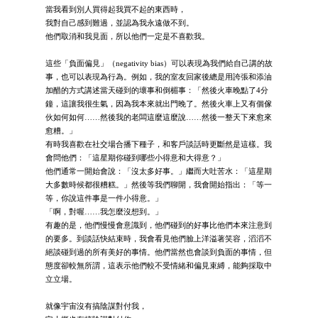
當我看到別人買得起我買不起的東西時，
我對自己感到難過，並認為我永遠做不到。
他們取消和我見面，所以他們一定是不喜歡我。
這些「負面偏見」（negativity bias）可以表現為我們給自己講的故
事，也可以表現為行為。例如，我的室友回家後總是用誇張和添油
加醋的方式講述當天碰到的壞事和倒楣事：「然後火車晚點了4分
鐘，這讓我很生氣，因為我本來就出門晚了。然後火車上又有個傢
伙如何如何……然後我的老闆這麼這麼說……然後一整天下來愈來
愈糟。」
有時我喜歡在社交場合播下種子，和客戶談話時更斷然是這樣。我
會問他們：「這星期你碰到哪些小得意和大得意？」
他們通常一開始會說：「沒太多好事。」繼而大吐苦水：「這星期
大多數時候都很糟糕。」然後等我們聊開，我會開始指出：「等一
等，你說這件事是一件小得意。」
「啊，對喔……我怎麼沒想到。」
有趣的是，他們慢慢會意識到，他們碰到的好事比他們本來注意到
的要多。到談話快結束時，我會看見他們臉上洋溢著笑容，滔滔不
絕談碰到過的所有美好的事情。他們當然也會談到負面的事情，但
態度卻較無所謂，這表示他們較不受情緒和偏見束縛，能夠採取中
立立場。
就像宇宙沒有搞陰謀對付我，