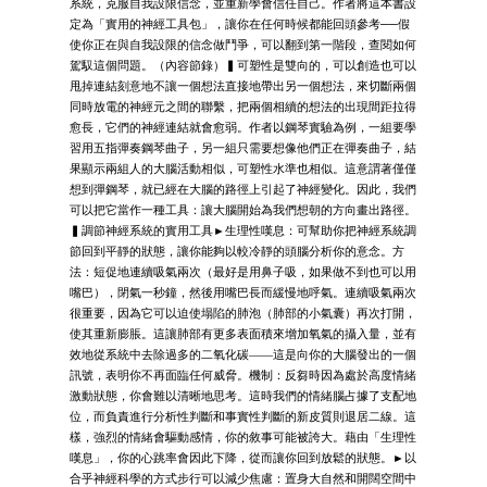
系統，克服自我設限信念，並重新學會信任自己。作者將這本書設
定為「實用的神經工具包」，讓你在任何時候都能回頭參考──假
使你正在與自我設限的信念做鬥爭，可以翻到第一階段，查閱如何
駕馭這個問題。（內容節錄）▍可塑性是雙向的，可以創造也可以
甩掉連結刻意地不讓一個想法直接地帶出另一個想法，來切斷兩個
同時放電的神經元之間的聯繫，把兩個相續的想法的出現間距拉得
愈長，它們的神經連結就會愈弱。作者以鋼琴實驗為例，一組要學
習用五指彈奏鋼琴曲子，另一組只需要想像他們正在彈奏曲子，結
果顯示兩組人的大腦活動相似，可塑性水準也相似。這意謂著僅僅
想到彈鋼琴，就已經在大腦的路徑上引起了神經變化。因此，我們
可以把它當作一種工具：讓大腦開始為我們想朝的方向畫出路徑。
▍調節神經系統的實用工具►生理性嘆息：可幫助你把神經系統調
節回到平靜的狀態，讓你能夠以較冷靜的頭腦分析你的意念。方
法：短促地連續吸氣兩次（最好是用鼻子吸，如果做不到也可以用
嘴巴），閉氣一秒鐘，然後用嘴巴長而緩慢地呼氣。連續吸氣兩次
很重要，因為它可以迫使塌陷的肺泡（肺部的小氣囊）再次打開，
使其重新膨脹。這讓肺部有更多表面積來增加氧氣的攝入量，並有
效地從系統中去除過多的二氧化碳——這是向你的大腦發出的一個
訊號，表明你不再面臨任何威脅。機制：反芻時因為處於高度情緒
激動狀態，你會難以清晰地思考。這時我們的情緒腦占據了支配地
位，而負責進行分析性判斷和事實性判斷的新皮質則退居二線。這
樣，強烈的情緒會驅動感情，你的敘事可能被誇大。藉由「生理性
嘆息」，你的心跳率會因此下降，從而讓你回到放鬆的狀態。►以
合乎神經科學的方式步行可以減少焦慮：置身大自然和開闊空間中