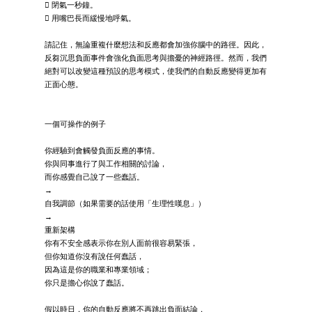
 閉氣一秒鐘。
 用嘴巴長而緩慢地呼氣。
請記住，無論重複什麼想法和反應都會加強你腦中的路徑。因此，
反芻沉思負面事件會強化負面思考與擔憂的神經路徑。然而，我們
絕對可以改變這種預設的思考模式，使我們的自動反應變得更加有
正面心態。
一個可操作的例子
你經驗到會觸發負面反應的事情。
你與同事進行了與工作相關的討論，
而你感覺自己說了一些蠢話。
→
自我調節（如果需要的話使用「生理性嘆息」）
→
重新架構
你有不安全感表示你在別人面前很容易緊張，
但你知道你沒有說任何蠢話，
因為這是你的職業和專業領域；
你只是擔心你說了蠢話。
假以時日，你的自動反應將不再跳出負面結論，