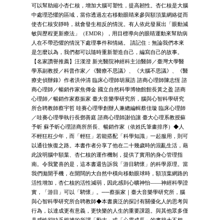
可以幫助縮小杏仁核，增加大腦可塑性，提高韌性。杏仁核是大腦
中處理恐懼的區域，當你透過左右移動眼睛來參與額頂葉網絡從而
使杏仁核安靜時，就會發生相反的情況。有人依此發展出「眼動減
敏與歷程更新療法」（EMDR），用目標導向的眼睛運動來幫助病
人在不帶恐懼的情況下處理事件和情緒。 請記住：無論我們本來
是怎麼以為，我們都可以隨時重新塑造自己，編寫自己的故事。
【名家讚譽推薦】汪漢澄 新光醫院神經科主治醫師／臺灣大學醫
學系副教授／科普作家／《醫療不思議》、《大腦不思議》、《醫
療史偵辦錄》作者洪仲清 臨床心理師胡展誥 諮商心理師陳志恆 諮
商心理師／暢銷作家焦傳金 國立自然科學博物館館長黃之盈 諮商
心理師／暢銷作家蔡振家 臺大音樂學研究所，腦與心智科學研究
所合聘教師蔡宇哲 哇賽心理學創辦人兼總編輯蔡佳璇 臨床心理師
／哇賽心理學執行長鄧善庭 諮商心理師謝伯讓 臺大心理系教授蘇
予昕 蘇予昕心理諮商所所長、暢銷作家（依姓氏筆畫排序）◆人
不輕狂枉少年，而「輕狂」若能搭配「科學知識」一起服用，則可
以通往恢復之路。本書作者分享了他在二十幾歲時的混亂生活，藉
此說明腦中額葉、杏仁核的運作機制，提供了實用的身心管理指
南。令我驚喜的是，這本書還告訴我「游目騁懷」的科學原理。當
我們拋開手機，在開闊的大自然中橫向移動眼球時，額頂葉網路的
活性增加，杏仁核的活性減弱，因此感到心曠神怡——神經科學證
實，「游目」可以「騁懷」。──蔡振家｜臺大音樂學研究所，腦
與心智科學研究所合聘教師◆本書廣泛的探討有關優化人的思考與
行為，以達成更有意義，更快樂的人生的重要課題。與其他眾多僅
具感性卻缺乏根據的所謂「勵志」或「心靈成長」的書籍大不相