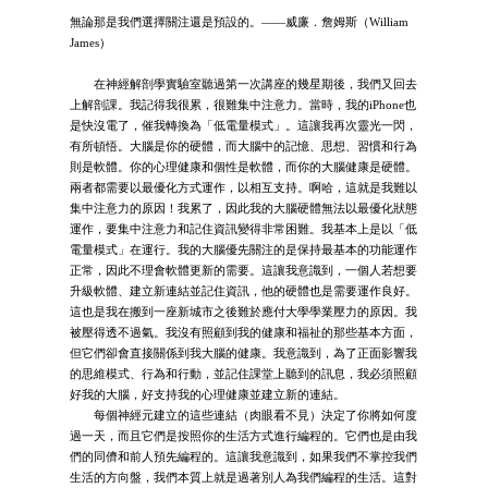
無論那是我們選擇關注還是預設的。——威廉．詹姆斯（William
James）
在神經解剖學實驗室聽過第一次講座的幾星期後，我們又回去
上解剖課。我記得我很累，很難集中注意力。當時，我的iPhone也
是快沒電了，催我轉換為「低電量模式」。這讓我再次靈光一閃，
有所頓悟。大腦是你的硬體，而大腦中的記憶、思想、習慣和行為
則是軟體。你的心理健康和個性是軟體，而你的大腦健康是硬體。
兩者都需要以最優化方式運作，以相互支持。啊哈，這就是我難以
集中注意力的原因！我累了，因此我的大腦硬體無法以最優化狀態
運作，要集中注意力和記住資訊變得非常困難。我基本上是以「低
電量模式」在運行。我的大腦優先關注的是保持最基本的功能運作
正常，因此不理會軟體更新的需要。這讓我意識到，一個人若想要
升級軟體、建立新連結並記住資訊，他的硬體也是需要運作良好。
這也是我在搬到一座新城市之後難於應付大學學業壓力的原因。我
被壓得透不過氣。我沒有照顧到我的健康和福祉的那些基本方面，
但它們卻會直接關係到我大腦的健康。我意識到，為了正面影響我
的思維模式、行為和行動，並記住課堂上聽到的訊息，我必須照顧
好我的大腦，好支持我的心理健康並建立新的連結。
每個神經元建立的這些連結（肉眼看不見）決定了你將如何度
過一天，而且它們是按照你的生活方式進行編程的。它們也是由我
們的同儕和前人預先編程的。這讓我意識到，如果我們不掌控我們
生活的方向盤，我們本質上就是過著別人為我們編程的生活。這對