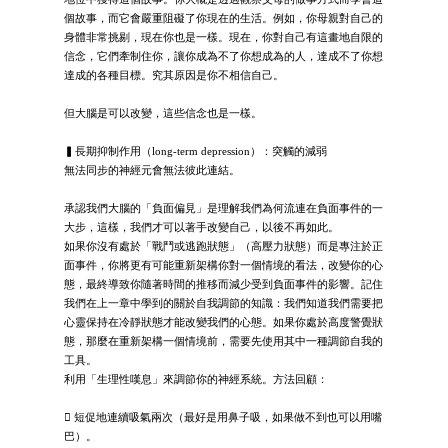
個故事，而它會嚴重阻礙了你現在的生活。例如，你母親對自己的
身體非常挑剔，現在你也是一樣。現在，你對自己有這畫地自限的
信念，它們牽制住你，讓你成為不了你想成為的人，達成不了你想
達成的各種目標。究其原因是你不相信自己。
但大腦是可以改變，這些信念也是一樣。
▍長期抑制作用（long-term depression）：突觸的減弱
無法同步的神經元會無法彼此連結。
承認我們大腦的「負面偏見」是理解我們為何流連在負面事件的一
大步，這樣，我們才可以著手改變自己，以後不再如此。
如果你沒有處於「戰鬥或逃跑狀態」（高壓力狀態）而是專注於正
面事件，你將更有可能重新架構你對一個情境的看法，改變你的心
態，最終導致你隨著時間的推移而減少受到負面事件的影響。記住
我們在上一章中學到的關於自我調節的知識：我們知道我們需要把
心靈保持在冷靜狀態才能改變我們的心態。如果你處於高度警覺狀
態，那麼在重新架構一個情境前，需要先使用其中一種調節自我的
工具。
利用「生理性嘆息」來調節你的神經系統。方法回顧：
 短促地連續吸氣兩次（最好是用鼻子吸，如果做不到也可以用嘴
巴）。