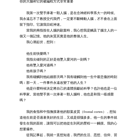
你的大腦和它的被編程方式非常重要
我第一次雙手捧著一顆人腦，是在念神經科學系大一的時候。
我永遠忘不了教授交代我們，一定要不斷轉動人腦，才不會在上面
留下指印。它讓我目眩神迷。
當我的拇指按在人腦的顳葉時，我心想我是觸及了腦主人的一
個又一個記憶。他的灰質其實是他的整個人生。
我心潮起伏，想到︰
他生前快樂嗎？
我指尖碰到的正好是他墜入愛河的一刻嗎？
他有墜入愛河過嗎？
他有孩子嗎？
我有碰觸到他結婚那天嗎？我有碰觸到他一生中最悲傷的時刻
嗎︰那一天，一件事件永遠改變了他的人生？
他是什麼時候決定將自己的遺體捐獻給科學？也許他也是一位
科學家。當他雙手第一次捧著一顆人腦時，他也是和我一樣感覺
嗎？
我的食指和中指撫摸著他的額葉皮質（frontal cortex），想知
道他生前是否過著美好的生活，又或是煩惱多多。他一生的事件就
發生在我的面前，讓我可以把他從生到死的歷程一一觸摸。我的心
想要爆炸。
從我記事起，我就一直想知道，我們的生活、思想、信仰、習