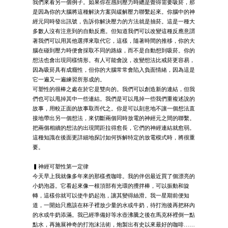
我們來看另一個例子。如果你在感到壓力時總是覺得需要吸菸，那
是因為你的大腦將這種解決方案與緩解壓力聯繫起來。你腦中的神
經元同時發出訊號，告訴你解決壓力的方法就是抽菸。這是一種大
多數人沒有注意到的自動反應。但知道我們可以改變這種反應意謂
著我們可以用其他選擇來取代它，這樣，隨著時間的推移，你的大
腦在碰到壓力時便會採取不同的路線，而不是自動想到吸菸。你的
想法也會出現同樣情形。有人可能會說，改變想法比戒菸更容易，
因為吸菸具有成癮性，但你的大腦常常會陷入負面情緒，因為這是
它一遍又一遍練習所形成的。
可塑性的很棒之處在於它是雙向的。我們可以創造新的連結，但我
們也可以甩掉其中一些連結。我們是可以甩掉一些我們重複述說的
故事，用較正面的故事取而代之。你是可以刻意地不讓一個想法直
接地帶出另一個想法，來切斷兩個同時放電的神經元之間的聯繫。
把兩個相續的想法的出現間距拉得愈長，它們的神經連結就愈弱。
這種知識在後面更詳細地探討如何拆解特定的放電模式時，將很重
要。
▍神經可塑性第一定律
今天早上我就像多年來的那樣煮咖啡。我的伴侶最近買了個漂亮的
小奶泡器。它看起來像一根頂部有光環的攪拌棒，可以振動和旋
轉，這樣你就可以使牛奶起泡，讓其變得絲滑。我一星期前便知
道，一開始只應該在杯子裡放少量的水或牛奶，待打泡後再把杯內
的水或牛奶添滿。我已經準備好等水壺沸騰之後在馬克杯裡倒一點
點水，再施展神奇的打泡沫法術，炮製出有史以來最好的咖啡……