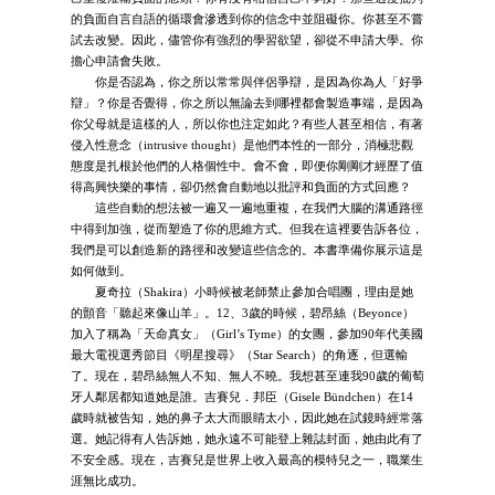
的負面自言自語的循環會滲透到你的信念中並阻礙你。你甚至不嘗
試去改變。因此，儘管你有強烈的學習欲望，卻從不申請大學。你
擔心申請會失敗。
你是否認為，你之所以常常與伴侶爭辯，是因為你為人「好爭
辯」？你是否覺得，你之所以無論去到哪裡都會製造事端，是因為
你父母就是這樣的人，所以你也注定如此？有些人甚至相信，有著
侵入性意念（intrusive thought）是他們本性的一部分，消極悲觀
態度是扎根於他們的人格個性中。會不會，即便你剛剛才經歷了值
得高興快樂的事情，卻仍然會自動地以批評和負面的方式回應？
這些自動的想法被一遍又一遍地重複，在我們大腦的溝通路徑
中得到加強，從而塑造了你的思維方式。但我在這裡要告訴各位，
我們是可以創造新的路徑和改變這些信念的。本書準備你展示這是
如何做到。
夏奇拉（Shakira）小時候被老師禁止參加合唱團，理由是她
的顫音「聽起來像山羊」。12、3歲的時候，碧昂絲（Beyonce）
加入了稱為「天命真女」（Girl’s Tyme）的女團，參加90年代美國
最大電視選秀節目《明星搜尋》（Star Search）的角逐，但選輸
了。現在，碧昂絲無人不知、無人不曉。我想甚至連我90歲的葡萄
牙人鄰居都知道她是誰。吉賽兒．邦臣（Gisele Bündchen）在14
歲時就被告知，她的鼻子太大而眼睛太小，因此她在試鏡時經常落
選。她記得有人告訴她，她永遠不可能登上雜誌封面，她由此有了
不安全感。現在，吉賽兒是世界上收入最高的模特兒之一，職業生
涯無比成功。