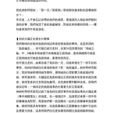
它大概也有搞陰謀對付你。
我也喜歡問朋友：「那一天／那星期／那假期你最喜歡的是哪個部
分？」
常言道，人不會忘記你帶給他們的感受。透過讓別人憶起他們碰到
過的好事，我們保證了彼此相處愉快，對彼此有快樂的回憶——哪
怕後來我們不再是朋友。
▍你的大腦正在發生什麼事
我們都傾向於執持負面的假設和老想著負面的事情。這是所謂的
「負面偏見」。你可能已經注意到，在第56頁所看到的「情緒之
輪」中，8種基本情緒裡只有兩種是正面情緒，還有兩種既可能是
正面情緒也可能是負面情緒，要看情形而定。
你可曾注意到，如果你過了美好的一天，但後來發生了一些不好的
事情，你的好情緒往往會蕩然無存？對「負面偏見」的科學研究顯
示，當好情緒和壞情緒等量時，壞情緒的心理影響力會超過好情
緒。研究還表明，大腦認定負面刺激比正面刺激具有更多的資訊價
值，值得更多的注意和認知處理。這也會影響判斷和決策。當我們
做決定時，一個決定的負面後果的分量要大於正面後果。
神經科學研究甚至記錄了做為特定感官事件的直接結果的大腦反應
（事件相關電位）的強度。在一個測試中，先讓受試者看一些中性
的圖像做為對照，再讓他們看一批混雜在一起的正面圖像和負面圖
像。雖然同樣具有刺激性，但負面圖像比正面圖像在大腦中引起的
反應要大得多。這表明我們往往更加重視和關注負面經驗和情緒。