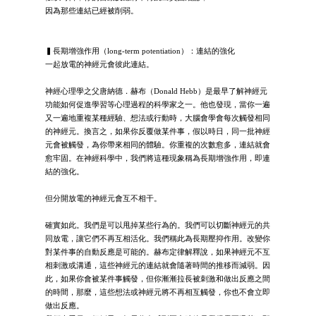
因為那些連結已經被削弱。
▍長期增強作用（long-term potentiation）：連結的強化
一起放電的神經元會彼此連結。
神經心理學之父唐納德．赫布（Donald Hebb）是最早了解神經元
功能如何促進學習等心理過程的科學家之一。他也發現，當你一遍
又一遍地重複某種經驗、想法或行動時，大腦會學會每次觸發相同
的神經元。換言之，如果你反覆做某件事，假以時日，同一批神經
元會被觸發，為你帶來相同的體驗。你重複的次數愈多，連結就會
愈牢固。在神經科學中，我們將這種現象稱為長期增強作用，即連
結的強化。
但分開放電的神經元會互不相干。
確實如此。我們是可以甩掉某些行為的。我們可以切斷神經元的共
同放電，讓它們不再互相活化。我們稱此為長期壓抑作用。改變你
對某件事的自動反應是可能的。赫布定律解釋說，如果神經元不互
相刺激或溝通，這些神經元的連結就會隨著時間的推移而減弱。因
此，如果你會被某件事觸發，但你漸漸拉長被刺激和做出反應之間
的時間，那麼，這些想法或神經元將不再相互觸發，你也不會立即
做出反應。