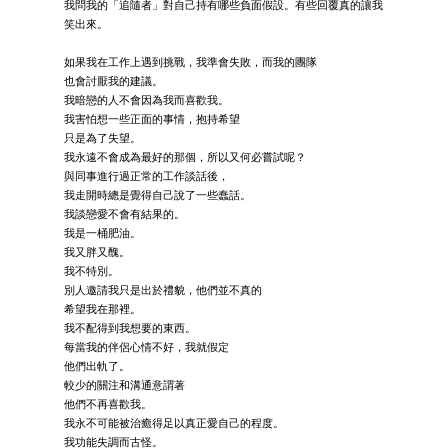
我問我的「追隨者」對自己持有哪些負面假設。有些回覆真的讓我
笑出來。
如果我在工作上遇到挑戰，我準會失敗，而我的團隊
也會討厭我的建議。
我暗戀的人不會因為我而喜歡我。
我害怕想一些正面的事情，抱持希望
只是為了失望。
我永遠不會成為最好的那個，所以又何必嘗試呢？
與同事進行過正常的工作談話後，
我走開時總是覺得自己說了一些蠢話。
我談戀愛不會有結果的。
我是一桶肥油。
我又胖又醜。
我不特別。
別人邀請我只是出於禮貌，他們並不真的
希望我在那裡。
我不配得到我想要的東西。
每當我的伴侶心情不好，我就假定
他們出軌了。
較少的關注和溝通意謂著
他們不再喜歡我。
我永不可能被治癒得足以真正愛自己的程度。
我功能失調而古怪。