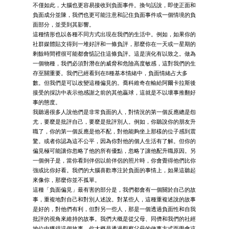
不僅如此，大腦也更容易接收到負面事件。換句話說，即使正面和
負面成分並陳，我們也更可能注意和記住負面事件或一個情境的負
面部分，並受到其影響。
這種情形也以各種不同方式出現在我們的生活中。例如，如果你的
社群媒體貼文得到一堆好評和一條負評，那麼你在一天或一星期的
剩餘時間裡很可能都會惦記住這條負評。這是演化有以致之。做為
一個物種，我們必須對潛在的威脅和危險高度敏感，這對我們的生
存至關重要。我們已經看到在8種基本情緒中，負面情緒占大多
數。但我們是可以改變這種偏見的。喬科維奇在輸給阿爾卡拉斯後
接受的採訪中表示他感謝之前的其他贏球，這就是不以壞事推翻好
事的態度。
我聽過很多人說他們是非常負面的人，對情況的第一個反應總是怨
尤，要麼是批評自己，要麼是批評別人。例如，你聽說你的朋友升
職了，你的第一個反應是他不配，對他能夠坐上那樣的位子感到震
驚。或者你認為這不公平，因為你對他的個人生活有了解。但你的
偏見極可能讓你忽略了他的所有優點，忽略了讓他配升職原因。另
一個例子是，當你看到伴侶以前伴侶的照片時，你會覺得他們比你
強或比你好看。我們的大腦喜歡專注於負面的事情上，如果這聽起
來像你，那麼你並不孤單。
這種「負面偏見」最有害的部分是，我們都會有一個關於自己的故
事，重複地對自己和對別人述說。對某些人，這種重複述說的故事
是好的，對他們有利，但對另一些人，那是一個透過負面性和自我
批評的視角來維持的故事。我們大概是從父母、同儕和我們的社經
地位中獲得這個故事。你大概是透過觀察父母的做事方式而學會這