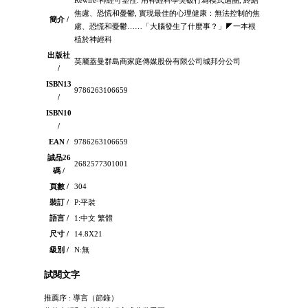
焦慮、恐慌和憂鬱, 實現最佳的心理健康：無法控制的焦
簡介 /
慮、恐慌和憂鬱……「大腦發生了什麼事？」◤一本根
植於神經科
出版社
英屬蓋曼群島商家庭傳媒股份有限公司城邦分公司
/
ISBN13
9786263106659
/
ISBN10
/
EAN /
9786263106659
誠品26
2682577301001
碼 /
頁數 /
304
裝訂 /
P:平裝
語言 /
1:中文 繁體
尺寸 /
14.8X21
級別 /
N:無
試閱文字
推薦序 : 導言（節錄）