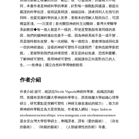
同，本書作者是神經科學的專家，針對每一個觀點與建議，都提出
嚴謹的科學佐證，值得認真研讀，細細品味。讀者得到人生指引的
同時，也窺見腦科學的迷人世界，更根本的理解人類與自己，可謂
獲益匪淺。──汪漢澄｜新光醫院神經科主治醫師，臺灣大學醫學
系副教授◆每一個人都是不一樣的，即使是雙胞胎有著同樣的基
因，他們的腦神經連結也會不一樣。因為神經系統不是一成不變，
而是隨時都在改變，每一次經驗、每一個想法，都會增強或弱化某
一些的神經連結，這樣的神經可塑性不但讓我們「老狗也能學新把
戲」，更能幫助我們改掉壞習慣，甚至是終結焦慮、恐慌和憂鬱。
了解神經可塑性、善用神經可塑性，就能讓你正向面對自己的人
生。──焦傳金｜國立自然科學博物館館長
作者介紹
作者介紹 妮可．維諾拉Nicole Vignola神經科學家、組織諮詢顧
問。英國布里斯托爾大學神經科學學士、西英格蘭大學組織心理學
碩士，研究重點是突觸可塑性（神經元修改連結的能力），致力於
將神經科學觀念為大眾所熟知。作者個人網站：https: linktr.ee
nicolesneurosciencehttps: www.instagram.com nicolesneuroscience
梁永安台灣大學哲學碩士，專職譯者。譯有《愛的藝術》、《存在
的藝術》、《聆聽的藝術》、《人類破壞性的剖析》等書。