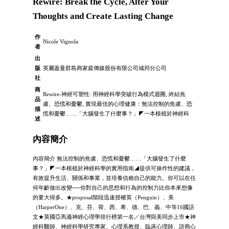
Rewire: Break the Cycle, Alter Your
Thoughts and Create Lasting Change
作
Nicole Vignola
者
出
版
英屬蓋曼群島商家庭傳媒股份有限公司城邦分公司
社
商
Rewire-神經可塑性: 用神經科學突破行為模式迴圈, 終結焦
品
慮、恐慌和憂鬱, 實現最佳的心理健康：無法控制的焦慮、恐
描
慌和憂鬱……「大腦發生了什麼事？」◤一本根植於神經科
述
內容簡介
內容簡介 無法控制的焦慮、恐慌和憂鬱……「大腦發生了什麼
事？」◤一本根植於神經科學的實用指南◢提供可操作性的建議，
有效提升生活、關係和事業，並培養信賴自己的能力。你可以在任
何年齡做出改變──你對自己的思想和行為的控制力比你本來想像
的要大得多。★proposal階段迅速授權英（Penguin）、美
（HarperOne）、克、芬、荷、西、希、德、巴、義、中等16國語
文★英國亞馬遜神經心理學排行榜第一名／台灣與美同步上市★神
經科醫師、神經科學研究專家、心理系教授、臨床心理師、諮商心