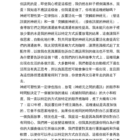
但該死的是，即使我心裡是這樣想，我仍然在杯子裡倒滿沸水。混
蛋！我知道不應該這樣做，但我還是做了。你有過這種經驗嗎？
神經可塑性第一定律指出，反覆活化一個「突觸前神經元」（發送
訊號的神經元）和一個「突觸後神經元」（接收訊號的神經元），
會導致它們之間的溝通效率或溝通有效性提高。我未能只在杯子裡
放少量的水是我的神經元以特定方式反覆放電的結果，這會讓我不
假思索，自動化地行事。對共同放電的神經元的反覆活化會提高它
們的溝通效率。我太習慣用某種方式泡咖啡，讓潛意識模式起了支
配作用，以致我在意識層面告訴自己應該用別的做法也不管用。我
為什麼要告訴你這個？嗯，在我們的行為和做事方式上，這種現象
出現在生活的各個方面。大多數時候，我們都是在自動模式下過生
活而沒有真正思考，所以負面思想可能會像往常一樣出現，並且因
為這些路徑透過重複得到了加強，你便會再次沿著常走的路走下
去。
神經可塑性第一定律也指出，放電（神經元之間的通訊）的順序和
時間點決定了一個被加強的連結（或被削弱的連結）的大小和程
度。我一直以特定的方式按特定的順序煮咖啡，煮了大概有12年
了：這12年裡，我反覆往杯子裡注滿熱水。這種連結是高度加強
的，它會不假思索地發生。如果你在相同的時間內對自己反覆述說
一個負面故事，情況也是一樣。我提這一點是因為我希望你對自己
有同情心。我們將一起改變這種情況，但我真的想讓你明白為什麼
你的大腦會做出它所做出的事。我們需要對其進行重新編程和升級
軟體，以便你可以停止以特定的方式自言自語。這樣你就不會再急