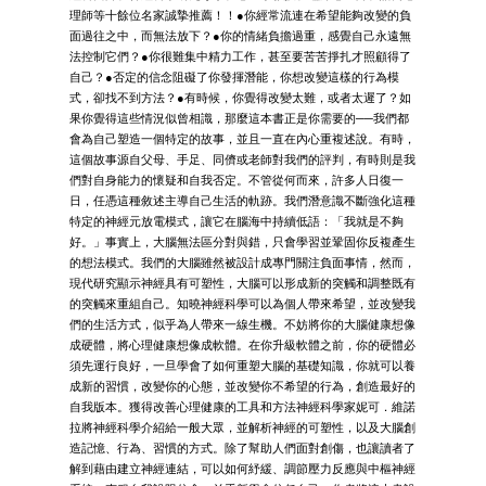
理師等十餘位名家誠摯推薦！！●你經常流連在希望能夠改變的負
面過往之中，而無法放下？●你的情緒負擔過重，感覺自己永遠無
法控制它們？●你很難集中精力工作，甚至要苦苦掙扎才照顧得了
自己？●否定的信念阻礙了你發揮潛能，你想改變這樣的行為模
式，卻找不到方法？●有時候，你覺得改變太難，或者太遲了？如
果你覺得這些情況似曾相識，那麼這本書正是你需要的──我們都
會為自己塑造一個特定的故事，並且一直在內心重複述說。有時，
這個故事源自父母、手足、同儕或老師對我們的評判，有時則是我
們對自身能力的懷疑和自我否定。不管從何而來，許多人日復一
日，任憑這種敘述主導自己生活的軌跡。我們潛意識不斷強化這種
特定的神經元放電模式，讓它在腦海中持續低語：「我就是不夠
好。」事實上，大腦無法區分對與錯，只會學習並鞏固你反複產生
的想法模式。我們的大腦雖然被設計成專門關注負面事情，然而，
現代研究顯示神經具有可塑性，大腦可以形成新的突觸和調整既有
的突觸來重組自己。知曉神經科學可以為個人帶來希望，並改變我
們的生活方式，似乎為人帶來一線生機。不妨將你的大腦健康想像
成硬體，將心理健康想像成軟體。在你升級軟體之前，你的硬體必
須先運行良好，一旦學會了如何重塑大腦的基礎知識，你就可以養
成新的習慣，改變你的心態，並改變你不希望的行為，創造最好的
自我版本。獲得改善心理健康的工具和方法神經科學家妮可．維諾
拉將神經科學介紹給一般大眾，並解析神經的可塑性，以及大腦創
造記憶、行為、習慣的方式。除了幫助人們面對創傷，也讓讀者了
解到藉由建立神經連結，可以如何紓緩、調節壓力反應與中樞神經