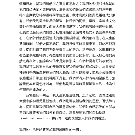
慣和行為，是我們偶然得之還是蓄意為之？我們的習慣和行為是由
我們自己決定和選擇的嗎，還是說它們是我們透過環境無意中獲
得？直到我取得神經科學學位之後，我才意識到答案是兩種成分兼
有。我們受到周遭世界的塑造，被我們的同儕、環境、宗教或文化
等外在事物所影響，而在大多數情況下，我們應該珍惜這些影響。
但我們也受到我們對自己反覆灌輸的負面思考模式和負面敘事所左
右，它們對我們想要達成的目標構成障礙。我們都相信，在人生的
某個時刻，我們做得不夠好。我們只恨不能重新來過，對此不能釋
懷，從而阻礙了我們充分發揮自己的潛力。這些信念、習慣和行為
有些是偶然獲得的，有些是出自我們自己的安排。但人類心靈的美
妙之處在於，無論這些信念是如何形成，它們都是有可能改變的。
我們是可以透過自己的安排來改變我們既有的程式設計。本書要從
神經科學的角度解釋我們的大腦為什麼可以改變，並為各位提供可
以應用於日常生活的神經工具包。我們所有人都有權期望的是，無
論我們本來是怎樣以為，我們都是可以隨時重新塑造自己，成為任
何我們想成為的人。
我常聽到一句話：我天生就是這樣的。忘了它吧，因為透過把
大腦中的神經元重新連接，我們是可以塑造我們的思想、習慣和行
為，從而重塑我們對自己的潛意識信念。我們對自己訴說的自我故
事強烈影響著我們如何看待自己。這會驅動我們的自動反應
（automatic reaction）和行為，進而改變別人對我們的看法。
我們的生活經驗將等於我們所關注的一切，