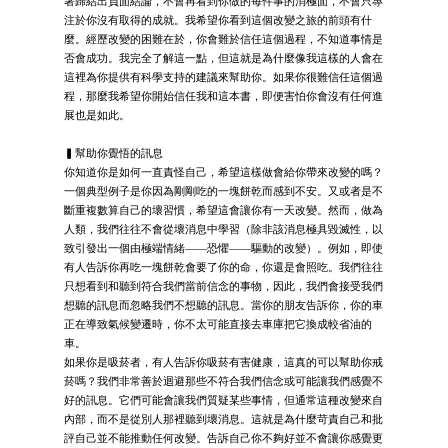
著歸結出負面結論，不會再看到你做的每件事的消極面，不會只專
注於你沒有取得的成就。我希望你看到這個改變之旅的前頭有什
麼。經歷改變的困難在於，你會難於信任這個過程，不知道事情是
否會成功。我完全了解這一點，但這就是為什麼像我這樣的人會在
這裡為你提供有科學支持的建議來幫助你。如果你很難信任這個過
程，那麼我希望你開始信任我和這本書，即便害怕你會沒有任何進
展也是如此。
▍幫助你覺悟的訊息
你知道你是如何一直責怪自己，希望這樣做會給你帶來改變的嗎？
一個典型例子是你因為剛剛吃的一塊餅乾而感到不安。又或者是不
斷重複數算自己的壞習慣，希望這會讓你有一天改變。然而，做為
人類，我們往往不會從壞消息中學習（除非該消息極具毀滅性，以
致引發出一個由極端情緒——恐懼——驅動的改變）。例如，即使
有人告訴你再吃一塊餅乾會要了你的命，你還是會照吃。我們往往
只想看到和聽到符合我們當前信念的事物，因此，我們會接受我們
想聽的訊息而忽略我們不想聽的訊息。當你的朋友告訴你，你的車
正在導致氣候變遷時，你不太可能直接去車庫把它換成較省油的
車。
如果你是吸菸者，有人告訴你吸菸有害健康，這真的可以幫助你戒
菸嗎？我們非常善於迴避那些不符合我們信念或可能讓我們感覺不
好的訊息。它們可能會讓我們質疑某些事情，但通常這種改變來自
內部，而不是從別人那裡聽到壞消息。這就是為什麼苛責自己和批
評自己並不能推動任何改變。告訴自己你不夠好並不會讓你感覺更