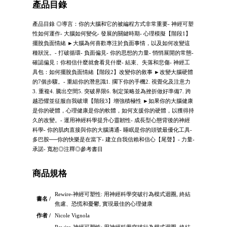
產品目錄
產品目錄 ◎導言：你的大腦和它的被編程方式非常重要- 神經可塑
性如何運作- 大腦如何變化- 發展的關鍵時期- 心理模擬【階段1】
擺脫負面情緒 ►大腦為何喜歡專注於負面事情，以及如何改變這
種狀況。- 打破循環- 負面偏見- 你的思想的力量- 悄悄展開的常態-
確認偏見︰你相信什麼就會看見什麼- 結束、失落和悲傷- 神經工
具包：如何擺脫負面情緒【階段2】改變你的敘事 ►改變大腦硬體
的7個步驟。- 重組你的潛意識1. 擱下你的手機2. 視覺化及注意力
3. 重複4. 騰出空間5. 突破界限6. 制定策略並為挫折做好準備7. 跨
越恐懼並征服自我破壞【階段3】增強積極性 ►如果你的大腦健康
是你的硬體，心理健康是你的軟體，如何支援你的硬體，以獲得持
久的改變。- 運用神經科學提升心靈韌性- 成長型心態背後的神經
科學- 你的肌肉直接與你的大腦溝通- 睡眠是你的頭號最優化工具-
多巴胺──你的快樂是在當下- 建立自我信賴和信心【尾聲】- 力量-
承諾- 寬恕◎注釋◎參考書目
商品規格
Rewire-神經可塑性: 用神經科學突破行為模式迴圈, 終結
書名 /
焦慮、恐慌和憂鬱, 實現最佳的心理健康
作者 /
Nicole Vignola
Rewire-神經可塑性: 用神經科學突破行為模式迴圈, 終結