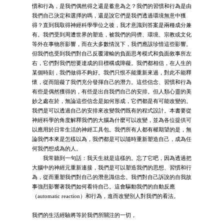
慣和行為，是我們偶然得之還是蓄意為之？我們的習慣和行為是由
我們自己決定和選擇的嗎，還是說它們是我們透過環境無意中獲
得？直到我取得神經科學學位之後，我才意識到答案是兩種成分兼
有。我們受到周遭世界的塑造，被我們的同儕、環境、宗教或文化
等外在事物所影響，而在大多數情況下，我們應該珍惜這些影響。
但我們也受到我們對自己反覆灌輸的負面思考模式和負面敘事所左
右，它們對我們想要達成的目標構成障礙。我們都相信，在人生的
某個時刻，我們做得不夠好。我們只恨不能重新來過，對此不能釋
懷，從而阻礙了我們充分發揮自己的潛力。這些信念、習慣和行為
有些是偶然獲得的，有些是出自我們自己的安排。但人類心靈的美
妙之處在於，無論這些信念是如何形成，它們都是有可能改變的。
我們是可以透過自己的安排來改變我們既有的程式設計。本書要從
神經科學的角度解釋我們的大腦為什麼可以改變，並為各位提供可
以應用於日常生活的神經工具包。我們所有人都有權期望的是，無
論我們本來是怎樣以為，我們都是可以隨時重新塑造自己，成為任
何我們想成為的人。
我常聽到一句話：我天生就是這樣的。忘了它吧，因為透過把
大腦中的神經元重新連接，我們是可以塑造我們的思想、習慣和行
為，從而重塑我們對自己的潛意識信念。我們對自己訴說的自我故
事強烈影響著我們如何看待自己。這會驅動我們的自動反應
（automatic reaction）和行為，進而改變別人對我們的看法。
我們的生活經驗將等於我們所關注的一切，