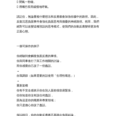
 閉氣一秒鐘。
 用嘴巴長而緩慢地呼氣。
請記住，無論重複什麼想法和反應都會加強你腦中的路徑。因此，
反芻沉思負面事件會強化負面思考與擔憂的神經路徑。然而，我們
絕對可以改變這種預設的思考模式，使我們的自動反應變得更加有
正面心態。
一個可操作的例子
你經驗到會觸發負面反應的事情。
你與同事進行了與工作相關的討論，
而你感覺自己說了一些蠢話。
→
自我調節（如果需要的話使用「生理性嘆息」）
→
重新架構
你有不安全感表示你在別人面前很容易緊張，
但你知道你沒有說任何蠢話，
因為這是你的職業和專業領域；
你只是擔心你說了蠢話。
假以時日，你的自動反應將不再跳出負面結論，