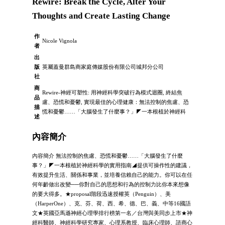
Rewire: Break the Cycle, Alter Your
Thoughts and Create Lasting Change
作
Nicole Vignola
者
出
版
英屬蓋曼群島商家庭傳媒股份有限公司城邦分公司
社
商
Rewire-神經可塑性: 用神經科學突破行為模式迴圈, 終結焦
品
慮、恐慌和憂鬱, 實現最佳的心理健康：無法控制的焦慮、恐
描
慌和憂鬱……「大腦發生了什麼事？」◤一本根植於神經科
述
內容簡介
內容簡介 無法控制的焦慮、恐慌和憂鬱……「大腦發生了什麼
事？」◤一本根植於神經科學的實用指南◢提供可操作性的建議，
有效提升生活、關係和事業，並培養信賴自己的能力。你可以在任
何年齡做出改變──你對自己的思想和行為的控制力比你本來想像
的要大得多。★proposal階段迅速授權英（Penguin）、美
（HarperOne）、克、芬、荷、西、希、德、巴、義、中等16國語
文★英國亞馬遜神經心理學排行榜第一名／台灣與美同步上市★神
經科醫師、神經科學研究專家、心理系教授、臨床心理師、諮商心