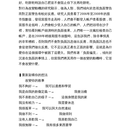
好。吃餅乾時說自己肥並不會阻止你下次再吃餅乾。
對行為改變動機的研究顯示，做為人類，我們傾向於忽視負面警告
而對正面警告有較好反應。研究人員查看了2006年至2008年的股
市指數值，發現當股市走高時，人們會不斷登入帳戶查看股價，而
當股市走低時，人們會較少登入自己的帳戶。人們把頭埋在沙子
裡，害怕看到帳戶崩潰時的負面後果。人們唯一一次瘋狂檢查自己
帳戶，是在2008年稍後期股市崩盤時。這告訴我們，除非事情真
的非常糟糕，否則我們不會對負面訊息做出反應，而負面訊息也不
會促使我們做出反應。它不足以真正產生正面的影響。這就是為什
麼你在這個循環中被困了這麼久。我們有著「負面偏見」，傾向於
沉迷在負面的事情上，但當我們將其用作一個改變的動機時，它並
不會改變什麼。
▍重新架構你的想法
改變你的敘事
我不夠好 ─→ 我可以適應和學習
我是由我的創傷定義 ─→ 我會治癒
我不喜歡自己的樣子 ─→ 這個身體是我的家
我沒有精力 ─→ 我需要休息
我很孤單 ─→ 我可以與大自然連結
我做不到 ─→ 我做得到
沒有人喜歡我 ─→ 我喜歡我自己
我很無聊 ─→ 我有很多東西要學