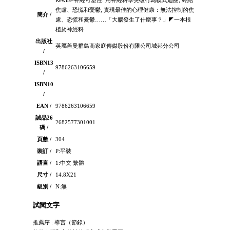
焦慮、恐慌和憂鬱, 實現最佳的心理健康：無法控制的焦
簡介 /
慮、恐慌和憂鬱……「大腦發生了什麼事？」◤一本根
植於神經科
出版社
英屬蓋曼群島商家庭傳媒股份有限公司城邦分公司
/
ISBN13
9786263106659
/
ISBN10
/
EAN /
9786263106659
誠品26
2682577301001
碼 /
頁數 /
304
裝訂 /
P:平裝
語言 /
1:中文 繁體
尺寸 /
14.8X21
級別 /
N:無
試閱文字
推薦序 : 導言（節錄）