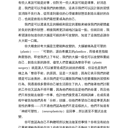
有些人來說可能是好事，但對另一些人來說可能是壞事。好消息
是，我們是可以升級我們的軟體的。這表示我們可以設計新的習慣
並消除不良行為，從而達到最佳的心理健康狀態並創造出最好的自
己，也就是創造出我們最想要成為的自己。
我們是可以透過充足的睡眠和固定的運動來確保我們的硬體處
於良好的運作狀態，稍後我將更詳細地討論這一點。但就目前，我
希望讓你知道你的大腦是可鍛的和可改變的。知道了這個想必讓你
大大鬆一口氣。
你大概會好奇大腦是怎麼能夠改變的。大腦被稱為是可塑的
（plastic）—— 「可塑的」源自希臘文的plastikos，而後者意指能
夠塑形的。即使我們上了年紀，我們的大腦一樣也可以改變和重組
自己，創造出新的路徑。儘管人們普遍認為整容手術（plastic
surgery）就是讓人可以被塑造成芭比娃娃的模樣，但這也是我們
稱之為「整容手術」的原因。這是一大福音，因為它表示我們的硬
體是可以改善的，表示我們是可以擺脫我們極力想要擺脫的習慣和
行為。我遇過很多覺得自己被生活困住了的人，他們做著他們討厭
的工作但又認為不得不爾，因為他們相信這是他們的命運，而且他
們只有技能去做那一件事。也許他們接受過工程師訓練，在成長過
程中被告知他們具有「分析」頭腦，但他們希望自己能從事更具創
造性的事情——只不過他們認為他們不是這樣的人。他們不知道有
「神經可塑性」（neuroplasticity）這回事，所以甚至不嘗試去改
變。
你可曾認為自己不夠聰明所以無法做某些事情？你有沒有給自
己重複灌輸負面的念頭？你有沒有相信自己不夠好？那些過度批判