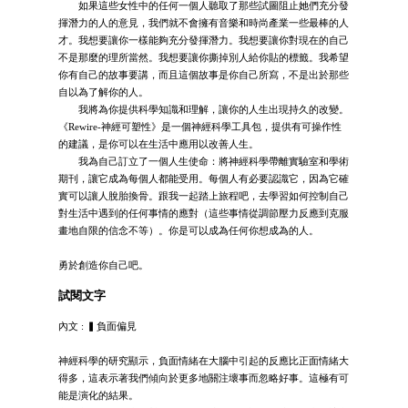
如果這些女性中的任何一個人聽取了那些試圖阻止她們充分發
揮潛力的人的意見，我們就不會擁有音樂和時尚產業一些最棒的人
才。我想要讓你一樣能夠充分發揮潛力。我想要讓你對現在的自己
不是那麼的理所當然。我想要讓你撕掉別人給你貼的標籤。我希望
你有自己的故事要講，而且這個故事是你自己所寫，不是出於那些
自以為了解你的人。
我將為你提供科學知識和理解，讓你的人生出現持久的改變。
《Rewire-神經可塑性》是一個神經科學工具包，提供有可操作性
的建議，是你可以在生活中應用以改善人生。
我為自己訂立了一個人生使命：將神經科學帶離實驗室和學術
期刊，讓它成為每個人都能受用。每個人有必要認識它，因為它確
實可以讓人脫胎換骨。跟我一起踏上旅程吧，去學習如何控制自己
對生活中遇到的任何事情的應對（這些事情從調節壓力反應到克服
畫地自限的信念不等）。你是可以成為任何你想成為的人。
勇於創造你自己吧。
試閱文字
內文 : ▍負面偏見
神經科學的研究顯示，負面情緒在大腦中引起的反應比正面情緒大
得多，這表示著我們傾向於更多地關注壞事而忽略好事。這極有可
能是演化的結果。