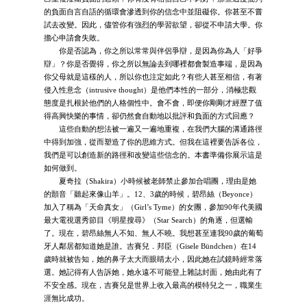
的負面自言自語的循環會滲透到你的信念中並阻礙你。你甚至不嘗
試去改變。因此，儘管你有強烈的學習欲望，卻從不申請大學。你
擔心申請會失敗。
你是否認為，你之所以常常與伴侶爭辯，是因為你為人「好爭
辯」？你是否覺得，你之所以無論去到哪裡都會製造事端，是因為
你父母就是這樣的人，所以你也注定如此？有些人甚至相信，有著
侵入性意念（intrusive thought）是他們本性的一部分，消極悲觀
態度是扎根於他們的人格個性中。會不會，即便你剛剛才經歷了值
得高興快樂的事情，卻仍然會自動地以批評和負面的方式回應？
這些自動的想法被一遍又一遍地重複，在我們大腦的溝通路徑
中得到加強，從而塑造了你的思維方式。但我在這裡要告訴各位，
我們是可以創造新的路徑和改變這些信念的。本書準備你展示這是
如何做到。
夏奇拉（Shakira）小時候被老師禁止參加合唱團，理由是她
的顫音「聽起來像山羊」。12、3歲的時候，碧昂絲（Beyonce）
加入了稱為「天命真女」（Girl’s Tyme）的女團，參加90年代美國
最大電視選秀節目《明星搜尋》（Star Search）的角逐，但選輸
了。現在，碧昂絲無人不知、無人不曉。我想甚至連我90歲的葡萄
牙人鄰居都知道她是誰。吉賽兒．邦臣（Gisele Bündchen）在14
歲時就被告知，她的鼻子太大而眼睛太小，因此她在試鏡時經常落
選。她記得有人告訴她，她永遠不可能登上雜誌封面，她由此有了
不安全感。現在，吉賽兒是世界上收入最高的模特兒之一，職業生
涯無比成功。