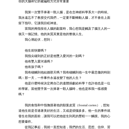
你的大腦和它的被編程方式非常重要
我第一次雙手捧著一顆人腦，是在念神經科學系大一的時候。
我永遠忘不了教授交代我們，一定要不斷轉動人腦，才不會在上面
留下指印。它讓我目眩神迷。
當我的拇指按在人腦的顳葉時，我心想我是觸及了腦主人的一
個又一個記憶。他的灰質其實是他的整個人生。
我心潮起伏，想到︰
他生前快樂嗎？
我指尖碰到的正好是他墜入愛河的一刻嗎？
他有墜入愛河過嗎？
他有孩子嗎？
我有碰觸到他結婚那天嗎？我有碰觸到他一生中最悲傷的時刻
嗎︰那一天，一件事件永遠改變了他的人生？
他是什麼時候決定將自己的遺體捐獻給科學？也許他也是一位
科學家。當他雙手第一次捧著一顆人腦時，他也是和我一樣感覺
嗎？
我的食指和中指撫摸著他的額葉皮質（frontal cortex），想知
道他生前是否過著美好的生活，又或是煩惱多多。他一生的事件就
發生在我的面前，讓我可以把他從生到死的歷程一一觸摸。我的心
想要爆炸。
從我記事起，我就一直想知道，我們的生活、思想、信仰、習