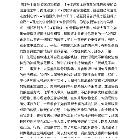
理師等十餘位名家誠摯推薦！！●你經常流連在希望能夠改變的負
面過往之中，而無法放下？●你的情緒負擔過重，感覺自己永遠無
法控制它們？●你很難集中精力工作，甚至要苦苦掙扎才照顧得了
自己？●否定的信念阻礙了你發揮潛能，你想改變這樣的行為模
式，卻找不到方法？●有時候，你覺得改變太難，或者太遲了？如
果你覺得這些情況似曾相識，那麼這本書正是你需要的──我們都
會為自己塑造一個特定的故事，並且一直在內心重複述說。有時，
這個故事源自父母、手足、同儕或老師對我們的評判，有時則是我
們對自身能力的懷疑和自我否定。不管從何而來，許多人日復一
日，任憑這種敘述主導自己生活的軌跡。我們潛意識不斷強化這種
特定的神經元放電模式，讓它在腦海中持續低語：「我就是不夠
好。」事實上，大腦無法區分對與錯，只會學習並鞏固你反複產生
的想法模式。我們的大腦雖然被設計成專門關注負面事情，然而，
現代研究顯示神經具有可塑性，大腦可以形成新的突觸和調整既有
的突觸來重組自己。知曉神經科學可以為個人帶來希望，並改變我
們的生活方式，似乎為人帶來一線生機。不妨將你的大腦健康想像
成硬體，將心理健康想像成軟體。在你升級軟體之前，你的硬體必
須先運行良好，一旦學會了如何重塑大腦的基礎知識，你就可以養
成新的習慣，改變你的心態，並改變你不希望的行為，創造最好的
自我版本。獲得改善心理健康的工具和方法神經科學家妮可．維諾
拉將神經科學介紹給一般大眾，並解析神經的可塑性，以及大腦創
造記憶、行為、習慣的方式。除了幫助人們面對創傷，也讓讀者了
解到藉由建立神經連結，可以如何紓緩、調節壓力反應與中樞神經