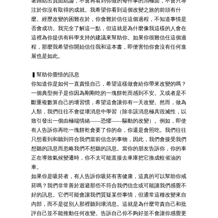
著歸結出負面結論，不會再看到你做的每件事的消極面，不會只專
注於你沒有取得的成就。我希望你看到這個改變之旅的前頭有什
麼。經歷改變的困難在於，你會難於信任這個過程，不知道事情是
否會成功。我完全了解這一點，但這就是為什麼像我這樣的人會在
這裡為你提供有科學支持的建議來幫助你。如果你很難信任這個過
程，那麼我希望你開始信任我和這本書，即便害怕你會沒有任何進
展也是如此。
▍幫助你覺悟的訊息
你知道你是如何一直責怪自己，希望這樣做會給你帶來改變的嗎？
一個典型例子是你因為剛剛吃的一塊餅乾而感到不安。又或者是不
斷重複數算自己的壞習慣，希望這會讓你有一天改變。然而，做為
人類，我們往往不會從壞消息中學習（除非該消息極具毀滅性，以
致引發出一個由極端情緒——恐懼——驅動的改變）。例如，即使
有人告訴你再吃一塊餅乾會要了你的命，你還是會照吃。我們往往
只想看到和聽到符合我們當前信念的事物，因此，我們會接受我們
想聽的訊息而忽略我們不想聽的訊息。當你的朋友告訴你，你的車
正在導致氣候變遷時，你不太可能直接去車庫把它換成較省油的
車。
如果你是吸菸者，有人告訴你吸菸有害健康，這真的可以幫助你戒
菸嗎？我們非常善於迴避那些不符合我們信念或可能讓我們感覺不
好的訊息。它們可能會讓我們質疑某些事情，但通常這種改變來自
內部，而不是從別人那裡聽到壞消息。這就是為什麼苛責自己和批
評自己並不能推動任何改變。告訴自己你不夠好並不會讓你感覺更