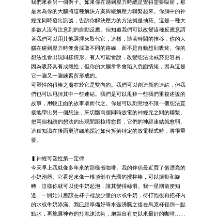
我們來看另一個例子。如果你在感到壓力時總是覺得需要吸菸，那
是因為你的大腦將這種解決方案與緩解壓力聯繫起來。你腦中的神
經元同時發出訊號，告訴你解決壓力的方法就是抽菸。這是一種大
多數人沒有注意到的自動反應。但知道我們可以改變這種反應意謂
著我們可以用其他選擇來取代它，這樣，隨著時間的推移，你的大
腦在碰到壓力時便會採取不同的路線，而不是自動想到吸菸。你的
想法也會出現同樣情形。有人可能會說，改變想法比戒菸更容易，
因為吸菸具有成癮性，但你的大腦常常會陷入負面情緒，因為這是
它一遍又一遍練習所形成的。
可塑性的很棒之處在於它是雙向的。我們可以創造新的連結，但我
們也可以甩掉其中一些連結。我們是可以甩掉一些我們重複述說的
故事，用較正面的故事取而代之。你是可以刻意地不讓一個想法直
接地帶出另一個想法，來切斷兩個同時放電的神經元之間的聯繫。
把兩個相續的想法的出現間距拉得愈長，它們的神經連結就愈弱。
這種知識在後面更詳細地探討如何拆解特定的放電模式時，將很重
要。
▍神經可塑性第一定律
今天早上我就像多年來的那樣煮咖啡。我的伴侶最近買了個漂亮的
小奶泡器。它看起來像一根頂部有光環的攪拌棒，可以振動和旋
轉，這樣你就可以使牛奶起泡，讓其變得絲滑。我一星期前便知
道，一開始只應該在杯子裡放少量的水或牛奶，待打泡後再把杯內
的水或牛奶添滿。我已經準備好等水壺沸騰之後在馬克杯裡倒一點
點水，再施展神奇的打泡沫法術，炮製出有史以來最好的咖啡……