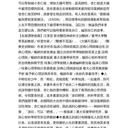
可以幫助縮小杏仁核，增加大腦可塑性，提高韌性。杏仁核是大腦
中處理恐懼的區域，當你透過左右移動眼睛來參與額頂葉網絡從而
使杏仁核安靜時，就會發生相反的情況。有人依此發展出「眼動減
敏與歷程更新療法」（EMDR），用目標導向的眼睛運動來幫助病
人在不帶恐懼的情況下處理事件和情緒。 請記住：無論我們本來
是怎麼以為，我們都可以隨時重新塑造自己，編寫自己的故事。
【名家讚譽推薦】汪漢澄 新光醫院神經科主治醫師／臺灣大學醫
學系副教授／科普作家／《醫療不思議》、《大腦不思議》、《醫
療史偵辦錄》作者洪仲清 臨床心理師胡展誥 諮商心理師陳志恆 諮
商心理師／暢銷作家焦傳金 國立自然科學博物館館長黃之盈 諮商
心理師／暢銷作家蔡振家 臺大音樂學研究所，腦與心智科學研究
所合聘教師蔡宇哲 哇賽心理學創辦人兼總編輯蔡佳璇 臨床心理師
／哇賽心理學執行長鄧善庭 諮商心理師謝伯讓 臺大心理系教授蘇
予昕 蘇予昕心理諮商所所長、暢銷作家（依姓氏筆畫排序）◆人
不輕狂枉少年，而「輕狂」若能搭配「科學知識」一起服用，則可
以通往恢復之路。本書作者分享了他在二十幾歲時的混亂生活，藉
此說明腦中額葉、杏仁核的運作機制，提供了實用的身心管理指
南。令我驚喜的是，這本書還告訴我「游目騁懷」的科學原理。當
我們拋開手機，在開闊的大自然中橫向移動眼球時，額頂葉網路的
活性增加，杏仁核的活性減弱，因此感到心曠神怡——神經科學證
實，「游目」可以「騁懷」。──蔡振家｜臺大音樂學研究所，腦
與心智科學研究所合聘教師◆本書廣泛的探討有關優化人的思考與
行為，以達成更有意義，更快樂的人生的重要課題。與其他眾多僅
具感性卻缺乏根據的所謂「勵志」或「心靈成長」的書籍大不相