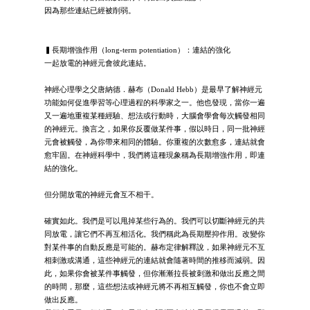
因為那些連結已經被削弱。
▍長期增強作用（long-term potentiation）：連結的強化
一起放電的神經元會彼此連結。
神經心理學之父唐納德．赫布（Donald Hebb）是最早了解神經元
功能如何促進學習等心理過程的科學家之一。他也發現，當你一遍
又一遍地重複某種經驗、想法或行動時，大腦會學會每次觸發相同
的神經元。換言之，如果你反覆做某件事，假以時日，同一批神經
元會被觸發，為你帶來相同的體驗。你重複的次數愈多，連結就會
愈牢固。在神經科學中，我們將這種現象稱為長期增強作用，即連
結的強化。
但分開放電的神經元會互不相干。
確實如此。我們是可以甩掉某些行為的。我們可以切斷神經元的共
同放電，讓它們不再互相活化。我們稱此為長期壓抑作用。改變你
對某件事的自動反應是可能的。赫布定律解釋說，如果神經元不互
相刺激或溝通，這些神經元的連結就會隨著時間的推移而減弱。因
此，如果你會被某件事觸發，但你漸漸拉長被刺激和做出反應之間
的時間，那麼，這些想法或神經元將不再相互觸發，你也不會立即
做出反應。