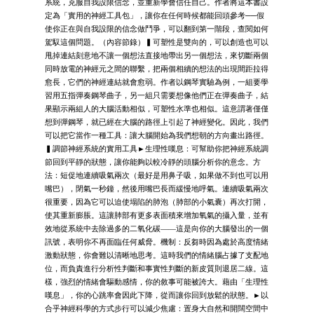
系統，克服自我設限信念，並重新學會信任自己。作者將這本書設
定為「實用的神經工具包」，讓你在任何時候都能回頭參考──假
使你正在與自我設限的信念做鬥爭，可以翻到第一階段，查閱如何
駕馭這個問題。（內容節錄）▍可塑性是雙向的，可以創造也可以
甩掉連結刻意地不讓一個想法直接地帶出另一個想法，來切斷兩個
同時放電的神經元之間的聯繫，把兩個相續的想法的出現間距拉得
愈長，它們的神經連結就會愈弱。作者以鋼琴實驗為例，一組要學
習用五指彈奏鋼琴曲子，另一組只需要想像他們正在彈奏曲子，結
果顯示兩組人的大腦活動相似，可塑性水準也相似。這意謂著僅僅
想到彈鋼琴，就已經在大腦的路徑上引起了神經變化。因此，我們
可以把它當作一種工具：讓大腦開始為我們想朝的方向畫出路徑。
▍調節神經系統的實用工具►生理性嘆息：可幫助你把神經系統調
節回到平靜的狀態，讓你能夠以較冷靜的頭腦分析你的意念。方
法：短促地連續吸氣兩次（最好是用鼻子吸，如果做不到也可以用
嘴巴），閉氣一秒鐘，然後用嘴巴長而緩慢地呼氣。連續吸氣兩次
很重要，因為它可以迫使塌陷的肺泡（肺部的小氣囊）再次打開，
使其重新膨脹。這讓肺部有更多表面積來增加氧氣的攝入量，並有
效地從系統中去除過多的二氧化碳——這是向你的大腦發出的一個
訊號，表明你不再面臨任何威脅。機制：反芻時因為處於高度情緒
激動狀態，你會難以清晰地思考。這時我們的情緒腦占據了支配地
位，而負責進行分析性判斷和事實性判斷的新皮質則退居二線。這
樣，強烈的情緒會驅動感情，你的敘事可能被誇大。藉由「生理性
嘆息」，你的心跳率會因此下降，從而讓你回到放鬆的狀態。►以
合乎神經科學的方式步行可以減少焦慮：置身大自然和開闊空間中