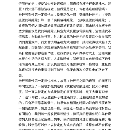
但該死的是，即使我心裡是這樣想，我仍然在杯子裡倒滿沸水。混
蛋！我知道不應該這樣做，但我還是做了。你有過這種經驗嗎？
神經可塑性第一定律指出，反覆活化一個「突觸前神經元」（發送
訊號的神經元）和一個「突觸後神經元」（接收訊號的神經元），
會導致它們之間的溝通效率或溝通有效性提高。我未能只在杯子裡
放少量的水是我的神經元以特定方式反覆放電的結果，這會讓我不
假思索，自動化地行事。對共同放電的神經元的反覆活化會提高它
們的溝通效率。我太習慣用某種方式泡咖啡，讓潛意識模式起了支
配作用，以致我在意識層面告訴自己應該用別的做法也不管用。我
為什麼要告訴你這個？嗯，在我們的行為和做事方式上，這種現象
出現在生活的各個方面。大多數時候，我們都是在自動模式下過生
活而沒有真正思考，所以負面思想可能會像往常一樣出現，並且因
為這些路徑透過重複得到了加強，你便會再次沿著常走的路走下
去。
神經可塑性第一定律也指出，放電（神經元之間的通訊）的順序和
時間點決定了一個被加強的連結（或被削弱的連結）的大小和程
度。我一直以特定的方式按特定的順序煮咖啡，煮了大概有12年
了：這12年裡，我反覆往杯子裡注滿熱水。這種連結是高度加強
的，它會不假思索地發生。如果你在相同的時間內對自己反覆述說
一個負面故事，情況也是一樣。我提這一點是因為我希望你對自己
有同情心。我們將一起改變這種情況，但我真的想讓你明白為什麼
你的大腦會做出它所做出的事。我們需要對其進行重新編程和升級
軟體，以便你可以停止以特定的方式自言自語。這樣你就不會再急