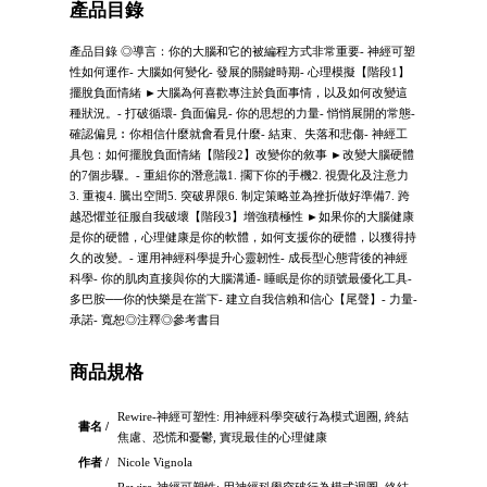
產品目錄
產品目錄 ◎導言：你的大腦和它的被編程方式非常重要- 神經可塑
性如何運作- 大腦如何變化- 發展的關鍵時期- 心理模擬【階段1】
擺脫負面情緒 ►大腦為何喜歡專注於負面事情，以及如何改變這
種狀況。- 打破循環- 負面偏見- 你的思想的力量- 悄悄展開的常態-
確認偏見︰你相信什麼就會看見什麼- 結束、失落和悲傷- 神經工
具包：如何擺脫負面情緒【階段2】改變你的敘事 ►改變大腦硬體
的7個步驟。- 重組你的潛意識1. 擱下你的手機2. 視覺化及注意力
3. 重複4. 騰出空間5. 突破界限6. 制定策略並為挫折做好準備7. 跨
越恐懼並征服自我破壞【階段3】增強積極性 ►如果你的大腦健康
是你的硬體，心理健康是你的軟體，如何支援你的硬體，以獲得持
久的改變。- 運用神經科學提升心靈韌性- 成長型心態背後的神經
科學- 你的肌肉直接與你的大腦溝通- 睡眠是你的頭號最優化工具-
多巴胺──你的快樂是在當下- 建立自我信賴和信心【尾聲】- 力量-
承諾- 寬恕◎注釋◎參考書目
商品規格
Rewire-神經可塑性: 用神經科學突破行為模式迴圈, 終結
書名 /
焦慮、恐慌和憂鬱, 實現最佳的心理健康
作者 /
Nicole Vignola
Rewire-神經可塑性: 用神經科學突破行為模式迴圈, 終結