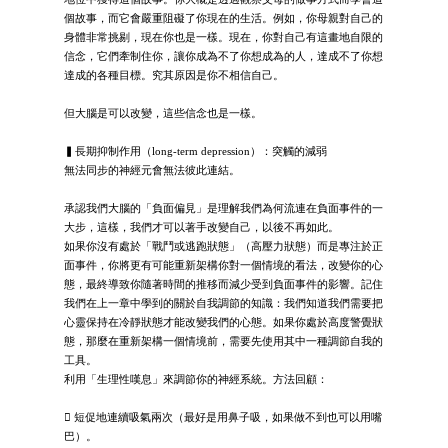
個故事，而它會嚴重阻礙了你現在的生活。例如，你母親對自己的
身體非常挑剔，現在你也是一樣。現在，你對自己有這畫地自限的
信念，它們牽制住你，讓你成為不了你想成為的人，達成不了你想
達成的各種目標。究其原因是你不相信自己。
但大腦是可以改變，這些信念也是一樣。
▍長期抑制作用（long-term depression）：突觸的減弱
無法同步的神經元會無法彼此連結。
承認我們大腦的「負面偏見」是理解我們為何流連在負面事件的一
大步，這樣，我們才可以著手改變自己，以後不再如此。
如果你沒有處於「戰鬥或逃跑狀態」（高壓力狀態）而是專注於正
面事件，你將更有可能重新架構你對一個情境的看法，改變你的心
態，最終導致你隨著時間的推移而減少受到負面事件的影響。記住
我們在上一章中學到的關於自我調節的知識：我們知道我們需要把
心靈保持在冷靜狀態才能改變我們的心態。如果你處於高度警覺狀
態，那麼在重新架構一個情境前，需要先使用其中一種調節自我的
工具。
利用「生理性嘆息」來調節你的神經系統。方法回顧：
 短促地連續吸氣兩次（最好是用鼻子吸，如果做不到也可以用嘴
巴）。