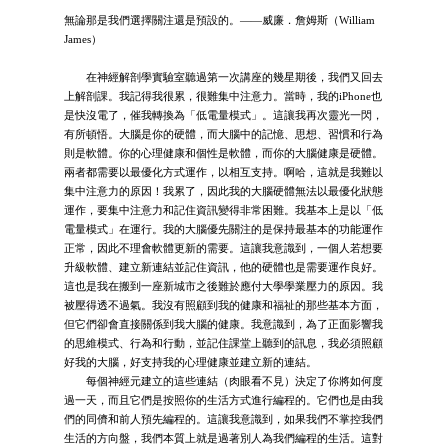
無論那是我們選擇關注還是預設的。——威廉．詹姆斯（William
James）
在神經解剖學實驗室聽過第一次講座的幾星期後，我們又回去
上解剖課。我記得我很累，很難集中注意力。當時，我的iPhone也
是快沒電了，催我轉換為「低電量模式」。這讓我再次靈光一閃，
有所頓悟。大腦是你的硬體，而大腦中的記憶、思想、習慣和行為
則是軟體。你的心理健康和個性是軟體，而你的大腦健康是硬體。
兩者都需要以最優化方式運作，以相互支持。啊哈，這就是我難以
集中注意力的原因！我累了，因此我的大腦硬體無法以最優化狀態
運作，要集中注意力和記住資訊變得非常困難。我基本上是以「低
電量模式」在運行。我的大腦優先關注的是保持最基本的功能運作
正常，因此不理會軟體更新的需要。這讓我意識到，一個人若想要
升級軟體、建立新連結並記住資訊，他的硬體也是需要運作良好。
這也是我在搬到一座新城市之後難於應付大學學業壓力的原因。我
被壓得透不過氣。我沒有照顧到我的健康和福祉的那些基本方面，
但它們卻會直接關係到我大腦的健康。我意識到，為了正面影響我
的思維模式、行為和行動，並記住課堂上聽到的訊息，我必須照顧
好我的大腦，好支持我的心理健康並建立新的連結。
每個神經元建立的這些連結（肉眼看不見）決定了你將如何度
過一天，而且它們是按照你的生活方式進行編程的。它們也是由我
們的同儕和前人預先編程的。這讓我意識到，如果我們不掌控我們
生活的方向盤，我們本質上就是過著別人為我們編程的生活。這對