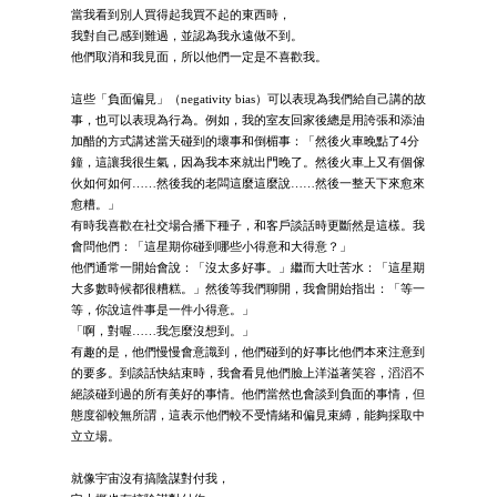
當我看到別人買得起我買不起的東西時，
我對自己感到難過，並認為我永遠做不到。
他們取消和我見面，所以他們一定是不喜歡我。
這些「負面偏見」（negativity bias）可以表現為我們給自己講的故
事，也可以表現為行為。例如，我的室友回家後總是用誇張和添油
加醋的方式講述當天碰到的壞事和倒楣事：「然後火車晚點了4分
鐘，這讓我很生氣，因為我本來就出門晚了。然後火車上又有個傢
伙如何如何……然後我的老闆這麼這麼說……然後一整天下來愈來
愈糟。」
有時我喜歡在社交場合播下種子，和客戶談話時更斷然是這樣。我
會問他們：「這星期你碰到哪些小得意和大得意？」
他們通常一開始會說：「沒太多好事。」繼而大吐苦水：「這星期
大多數時候都很糟糕。」然後等我們聊開，我會開始指出：「等一
等，你說這件事是一件小得意。」
「啊，對喔……我怎麼沒想到。」
有趣的是，他們慢慢會意識到，他們碰到的好事比他們本來注意到
的要多。到談話快結束時，我會看見他們臉上洋溢著笑容，滔滔不
絕談碰到過的所有美好的事情。他們當然也會談到負面的事情，但
態度卻較無所謂，這表示他們較不受情緒和偏見束縛，能夠採取中
立立場。
就像宇宙沒有搞陰謀對付我，