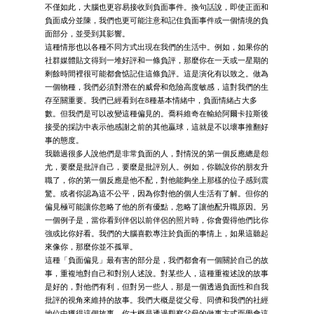
不僅如此，大腦也更容易接收到負面事件。換句話說，即使正面和
負面成分並陳，我們也更可能注意和記住負面事件或一個情境的負
面部分，並受到其影響。
這種情形也以各種不同方式出現在我們的生活中。例如，如果你的
社群媒體貼文得到一堆好評和一條負評，那麼你在一天或一星期的
剩餘時間裡很可能都會惦記住這條負評。這是演化有以致之。做為
一個物種，我們必須對潛在的威脅和危險高度敏感，這對我們的生
存至關重要。我們已經看到在8種基本情緒中，負面情緒占大多
數。但我們是可以改變這種偏見的。喬科維奇在輸給阿爾卡拉斯後
接受的採訪中表示他感謝之前的其他贏球，這就是不以壞事推翻好
事的態度。
我聽過很多人說他們是非常負面的人，對情況的第一個反應總是怨
尤，要麼是批評自己，要麼是批評別人。例如，你聽說你的朋友升
職了，你的第一個反應是他不配，對他能夠坐上那樣的位子感到震
驚。或者你認為這不公平，因為你對他的個人生活有了解。但你的
偏見極可能讓你忽略了他的所有優點，忽略了讓他配升職原因。另
一個例子是，當你看到伴侶以前伴侶的照片時，你會覺得他們比你
強或比你好看。我們的大腦喜歡專注於負面的事情上，如果這聽起
來像你，那麼你並不孤單。
這種「負面偏見」最有害的部分是，我們都會有一個關於自己的故
事，重複地對自己和對別人述說。對某些人，這種重複述說的故事
是好的，對他們有利，但對另一些人，那是一個透過負面性和自我
批評的視角來維持的故事。我們大概是從父母、同儕和我們的社經
地位中獲得這個故事。你大概是透過觀察父母的做事方式而學會這