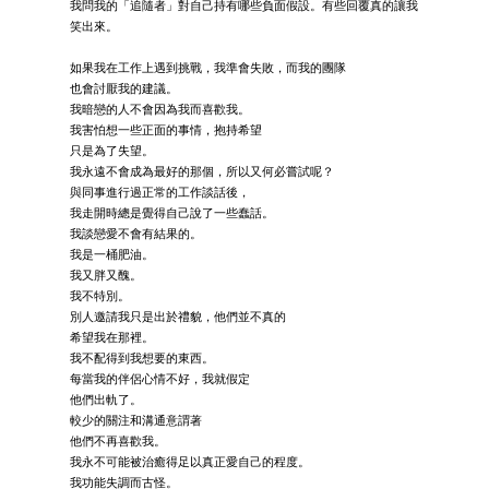
我問我的「追隨者」對自己持有哪些負面假設。有些回覆真的讓我
笑出來。
如果我在工作上遇到挑戰，我準會失敗，而我的團隊
也會討厭我的建議。
我暗戀的人不會因為我而喜歡我。
我害怕想一些正面的事情，抱持希望
只是為了失望。
我永遠不會成為最好的那個，所以又何必嘗試呢？
與同事進行過正常的工作談話後，
我走開時總是覺得自己說了一些蠢話。
我談戀愛不會有結果的。
我是一桶肥油。
我又胖又醜。
我不特別。
別人邀請我只是出於禮貌，他們並不真的
希望我在那裡。
我不配得到我想要的東西。
每當我的伴侶心情不好，我就假定
他們出軌了。
較少的關注和溝通意謂著
他們不再喜歡我。
我永不可能被治癒得足以真正愛自己的程度。
我功能失調而古怪。