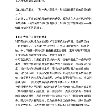
它大概也有搞陰謀對付你。
我也喜歡問朋友：「那一天／那星期／那假期你最喜歡的是哪個部
分？」
常言道，人不會忘記你帶給他們的感受。透過讓別人憶起他們碰到
過的好事，我們保證了彼此相處愉快，對彼此有快樂的回憶——哪
怕後來我們不再是朋友。
▍你的大腦正在發生什麼事
我們都傾向於執持負面的假設和老想著負面的事情。這是所謂的
「負面偏見」。你可能已經注意到，在第56頁所看到的「情緒之
輪」中，8種基本情緒裡只有兩種是正面情緒，還有兩種既可能是
正面情緒也可能是負面情緒，要看情形而定。
你可曾注意到，如果你過了美好的一天，但後來發生了一些不好的
事情，你的好情緒往往會蕩然無存？對「負面偏見」的科學研究顯
示，當好情緒和壞情緒等量時，壞情緒的心理影響力會超過好情
緒。研究還表明，大腦認定負面刺激比正面刺激具有更多的資訊價
值，值得更多的注意和認知處理。這也會影響判斷和決策。當我們
做決定時，一個決定的負面後果的分量要大於正面後果。
神經科學研究甚至記錄了做為特定感官事件的直接結果的大腦反應
（事件相關電位）的強度。在一個測試中，先讓受試者看一些中性
的圖像做為對照，再讓他們看一批混雜在一起的正面圖像和負面圖
像。雖然同樣具有刺激性，但負面圖像比正面圖像在大腦中引起的
反應要大得多。這表明我們往往更加重視和關注負面經驗和情緒。