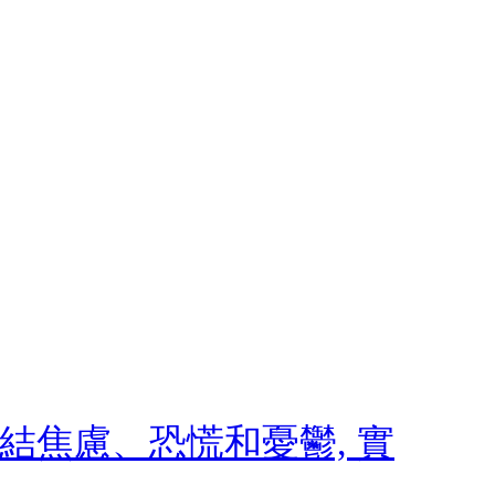
 終結焦慮、恐慌和憂鬱, 實