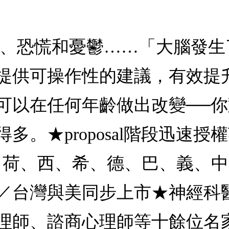
慮、恐慌和憂鬱……「大腦發
提供可操作性的建議，有效提
可以在任何年齡做出改變──
★proposal階段迅速授權英
、芬、荷、西、希、德、巴、義、
／台灣與美同步上市★神經科
理師、諮商心理師等十餘位名