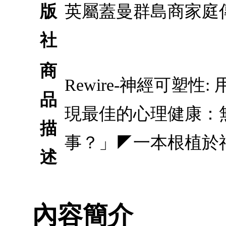
版
英屬蓋曼群島商家庭
社
商
Rewire-神經可塑
品
現最佳的心理健康：
描
事？」◤一本根植於
述
內容簡介