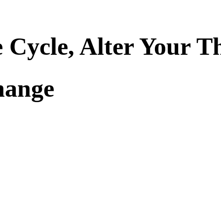
 Cycle, Alter Your T
hange