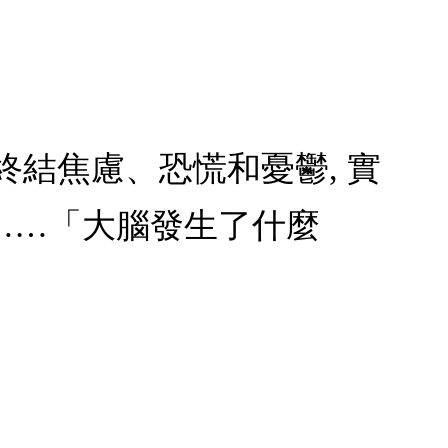
 終結焦慮、恐慌和憂鬱, 實
……「大腦發生了什麼