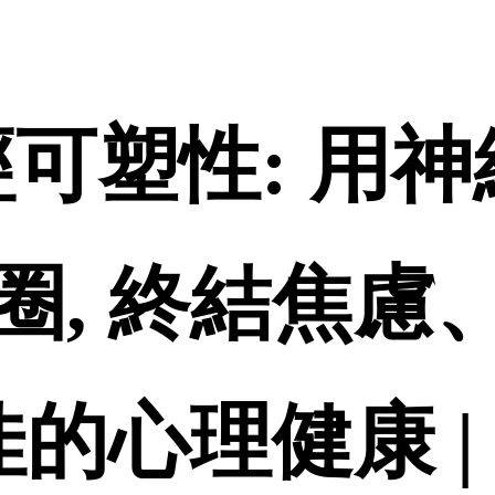
-神經可塑性: 
圈, 終結焦慮
佳的心理健康 |