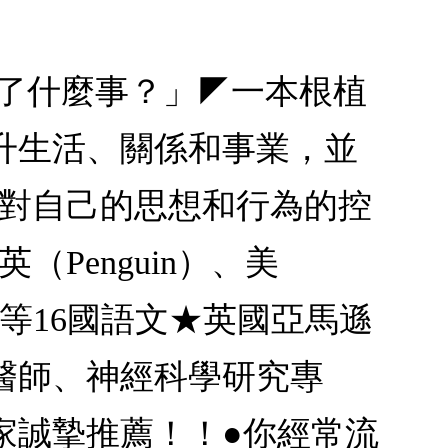
生了什麼事？」◤一本根植
升生活、關係和事業，並
你對自己的思想和行為的控
（Penguin）、美
中等16國語文★英國亞馬遜
醫師、神經科學研究專
家誠摯推薦！！●你經常流