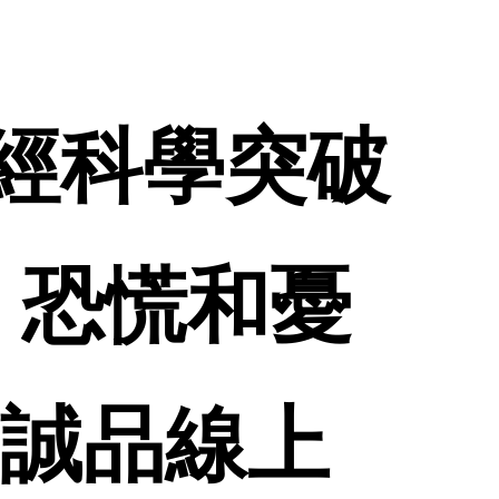
用神經科學突破
、恐慌和憂
 誠品線上