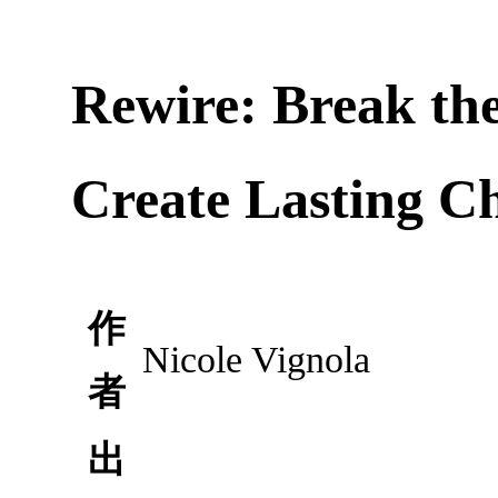
Rewire: Break the
Create Lasting C
作
Nicole Vignola
者
出