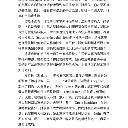
的負面自言自語的循環會滲透到你的信念中並阻礙你。你甚至不嘗
試去改變。因此，儘管你有強烈的學習欲望，卻從不申請大學。你
擔心申請會失敗。
你是否認為，你之所以常常與伴侶爭辯，是因為你為人「好爭
辯」？你是否覺得，你之所以無論去到哪裡都會製造事端，是因為
你父母就是這樣的人，所以你也注定如此？有些人甚至相信，有著
侵入性意念（intrusive thought）是他們本性的一部分，消極悲觀
態度是扎根於他們的人格個性中。會不會，即便你剛剛才經歷了值
得高興快樂的事情，卻仍然會自動地以批評和負面的方式回應？
這些自動的想法被一遍又一遍地重複，在我們大腦的溝通路徑
中得到加強，從而塑造了你的思維方式。但我在這裡要告訴各位，
我們是可以創造新的路徑和改變這些信念的。本書準備你展示這是
如何做到。
夏奇拉（Shakira）小時候被老師禁止參加合唱團，理由是她
的顫音「聽起來像山羊」。12、3歲的時候，碧昂絲（Beyonce）
加入了稱為「天命真女」（Girl’s Tyme）的女團，參加90年代美國
最大電視選秀節目《明星搜尋》（Star Search）的角逐，但選輸
了。現在，碧昂絲無人不知、無人不曉。我想甚至連我90歲的葡萄
牙人鄰居都知道她是誰。吉賽兒．邦臣（Gisele Bündchen）在14
歲時就被告知，她的鼻子太大而眼睛太小，因此她在試鏡時經常落
選。她記得有人告訴她，她永遠不可能登上雜誌封面，她由此有了
不安全感。現在，吉賽兒是世界上收入最高的模特兒之一，職業生
涯無比成功。