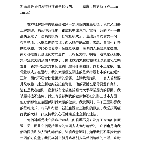
無論那是我們選擇關注還是預設的。——威廉．詹姆斯（William
James）
在神經解剖學實驗室聽過第一次講座的幾星期後，我們又回去
上解剖課。我記得我很累，很難集中注意力。當時，我的iPhone也
是快沒電了，催我轉換為「低電量模式」。這讓我再次靈光一閃，
有所頓悟。大腦是你的硬體，而大腦中的記憶、思想、習慣和行為
則是軟體。你的心理健康和個性是軟體，而你的大腦健康是硬體。
兩者都需要以最優化方式運作，以相互支持。啊哈，這就是我難以
集中注意力的原因！我累了，因此我的大腦硬體無法以最優化狀態
運作，要集中注意力和記住資訊變得非常困難。我基本上是以「低
電量模式」在運行。我的大腦優先關注的是保持最基本的功能運作
正常，因此不理會軟體更新的需要。這讓我意識到，一個人若想要
升級軟體、建立新連結並記住資訊，他的硬體也是需要運作良好。
這也是我在搬到一座新城市之後難於應付大學學業壓力的原因。我
被壓得透不過氣。我沒有照顧到我的健康和福祉的那些基本方面，
但它們卻會直接關係到我大腦的健康。我意識到，為了正面影響我
的思維模式、行為和行動，並記住課堂上聽到的訊息，我必須照顧
好我的大腦，好支持我的心理健康並建立新的連結。
每個神經元建立的這些連結（肉眼看不見）決定了你將如何度
過一天，而且它們是按照你的生活方式進行編程的。它們也是由我
們的同儕和前人預先編程的。這讓我意識到，如果我們不掌控我們
生活的方向盤，我們本質上就是過著別人為我們編程的生活。這對