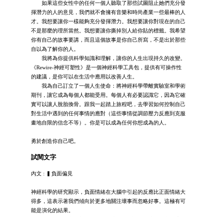
如果這些女性中的任何一個人聽取了那些試圖阻止她們充分發
揮潛力的人的意見，我們就不會擁有音樂和時尚產業一些最棒的人
才。我想要讓你一樣能夠充分發揮潛力。我想要讓你對現在的自己
不是那麼的理所當然。我想要讓你撕掉別人給你貼的標籤。我希望
你有自己的故事要講，而且這個故事是你自己所寫，不是出於那些
自以為了解你的人。
我將為你提供科學知識和理解，讓你的人生出現持久的改變。
《Rewire-神經可塑性》是一個神經科學工具包，提供有可操作性
的建議，是你可以在生活中應用以改善人生。
我為自己訂立了一個人生使命：將神經科學帶離實驗室和學術
期刊，讓它成為每個人都能受用。每個人有必要認識它，因為它確
實可以讓人脫胎換骨。跟我一起踏上旅程吧，去學習如何控制自己
對生活中遇到的任何事情的應對（這些事情從調節壓力反應到克服
畫地自限的信念不等）。你是可以成為任何你想成為的人。
勇於創造你自己吧。
試閱文字
內文 : ▍負面偏見
神經科學的研究顯示，負面情緒在大腦中引起的反應比正面情緒大
得多，這表示著我們傾向於更多地關注壞事而忽略好事。這極有可
能是演化的結果。