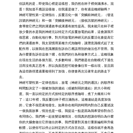
但該死的是，即使我心裡是這樣想，我仍然在杯子裡倒滿沸水。混
蛋！我知道不應該這樣做，但我還是做了。你有過這種經驗嗎？
神經可塑性第一定律指出，反覆活化一個「突觸前神經元」（發送
訊號的神經元）和一個「突觸後神經元」（接收訊號的神經元），
會導致它們之間的溝通效率或溝通有效性提高。我未能只在杯子裡
放少量的水是我的神經元以特定方式反覆放電的結果，這會讓我不
假思索，自動化地行事。對共同放電的神經元的反覆活化會提高它
們的溝通效率。我太習慣用某種方式泡咖啡，讓潛意識模式起了支
配作用，以致我在意識層面告訴自己應該用別的做法也不管用。我
為什麼要告訴你這個？嗯，在我們的行為和做事方式上，這種現象
出現在生活的各個方面。大多數時候，我們都是在自動模式下過生
活而沒有真正思考，所以負面思想可能會像往常一樣出現，並且因
為這些路徑透過重複得到了加強，你便會再次沿著常走的路走下
去。
神經可塑性第一定律也指出，放電（神經元之間的通訊）的順序和
時間點決定了一個被加強的連結（或被削弱的連結）的大小和程
度。我一直以特定的方式按特定的順序煮咖啡，煮了大概有12年
了：這12年裡，我反覆往杯子裡注滿熱水。這種連結是高度加強
的，它會不假思索地發生。如果你在相同的時間內對自己反覆述說
一個負面故事，情況也是一樣。我提這一點是因為我希望你對自己
有同情心。我們將一起改變這種情況，但我真的想讓你明白為什麼
你的大腦會做出它所做出的事。我們需要對其進行重新編程和升級
軟體，以便你可以停止以特定的方式自言自語。這樣你就不會再急