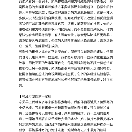
我們來看另一個例子。如果你在感到壓力時總是覺得需要吸菸，那
是因為你的大腦將這種解決方案與緩解壓力聯繫起來。你腦中的神
經元同時發出訊號，告訴你解決壓力的方法就是抽菸。這是一種大
多數人沒有注意到的自動反應。但知道我們可以改變這種反應意謂
著我們可以用其他選擇來取代它，這樣，隨著時間的推移，你的大
腦在碰到壓力時便會採取不同的路線，而不是自動想到吸菸。你的
想法也會出現同樣情形。有人可能會說，改變想法比戒菸更容易，
因為吸菸具有成癮性，但你的大腦常常會陷入負面情緒，因為這是
它一遍又一遍練習所形成的。
可塑性的很棒之處在於它是雙向的。我們可以創造新的連結，但我
們也可以甩掉其中一些連結。我們是可以甩掉一些我們重複述說的
故事，用較正面的故事取而代之。你是可以刻意地不讓一個想法直
接地帶出另一個想法，來切斷兩個同時放電的神經元之間的聯繫。
把兩個相續的想法的出現間距拉得愈長，它們的神經連結就愈弱。
這種知識在後面更詳細地探討如何拆解特定的放電模式時，將很重
要。
▍神經可塑性第一定律
今天早上我就像多年來的那樣煮咖啡。我的伴侶最近買了個漂亮的
小奶泡器。它看起來像一根頂部有光環的攪拌棒，可以振動和旋
轉，這樣你就可以使牛奶起泡，讓其變得絲滑。我一星期前便知
道，一開始只應該在杯子裡放少量的水或牛奶，待打泡後再把杯內
的水或牛奶添滿。我已經準備好等水壺沸騰之後在馬克杯裡倒一點
點水，再施展神奇的打泡沫法術，炮製出有史以來最好的咖啡……