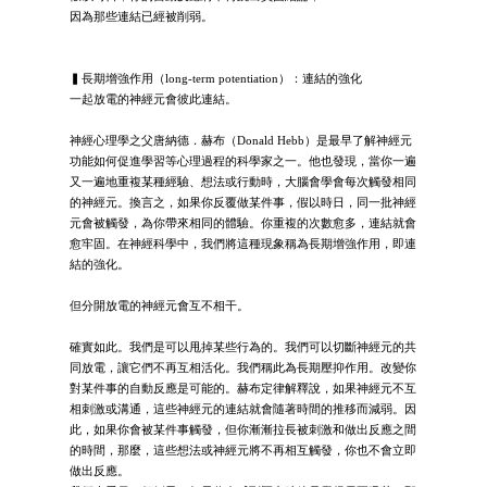
因為那些連結已經被削弱。
▍長期增強作用（long-term potentiation）：連結的強化
一起放電的神經元會彼此連結。
神經心理學之父唐納德．赫布（Donald Hebb）是最早了解神經元
功能如何促進學習等心理過程的科學家之一。他也發現，當你一遍
又一遍地重複某種經驗、想法或行動時，大腦會學會每次觸發相同
的神經元。換言之，如果你反覆做某件事，假以時日，同一批神經
元會被觸發，為你帶來相同的體驗。你重複的次數愈多，連結就會
愈牢固。在神經科學中，我們將這種現象稱為長期增強作用，即連
結的強化。
但分開放電的神經元會互不相干。
確實如此。我們是可以甩掉某些行為的。我們可以切斷神經元的共
同放電，讓它們不再互相活化。我們稱此為長期壓抑作用。改變你
對某件事的自動反應是可能的。赫布定律解釋說，如果神經元不互
相刺激或溝通，這些神經元的連結就會隨著時間的推移而減弱。因
此，如果你會被某件事觸發，但你漸漸拉長被刺激和做出反應之間
的時間，那麼，這些想法或神經元將不再相互觸發，你也不會立即
做出反應。