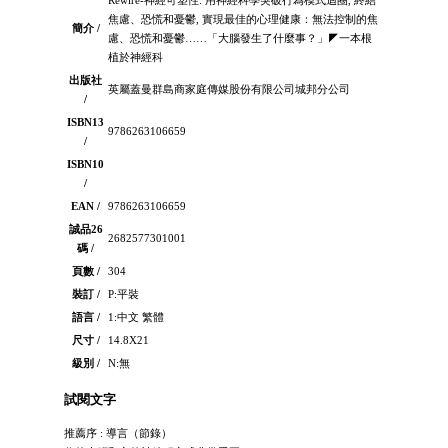
焦慮、恐慌和憂鬱, 實現最佳的心理健康：無法控制的焦
簡介 /
慮、恐慌和憂鬱……「大腦發生了什麼事？」◤一本根
植於神經科
出版社
英屬蓋曼群島商家庭傳媒股份有限公司城邦分公司
/
ISBN13
9786263106659
/
ISBN10
/
EAN /
9786263106659
誠品26
2682577301001
碼 /
頁數 /
304
裝訂 /
P:平裝
語言 /
1:中文 繁體
尺寸 /
14.8X21
級別 /
N:無
試閱文字
推薦序 : 導言（節錄）