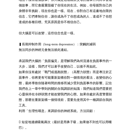
個故事，而它會嚴重阻礙了你現在的生活。例如，你母親對自己的
身體非常挑剔，現在你也是一樣。現在，你對自己有這畫地自限的
信念，它們牽制住你，讓你成為不了你想成為的人，達成不了你想
達成的各種目標。究其原因是你不相信自己。
但大腦是可以改變，這些信念也是一樣。
▍長期抑制作用（long-term depression）：突觸的減弱
無法同步的神經元會無法彼此連結。
承認我們大腦的「負面偏見」是理解我們為何流連在負面事件的一
大步，這樣，我們才可以著手改變自己，以後不再如此。
如果你沒有處於「戰鬥或逃跑狀態」（高壓力狀態）而是專注於正
面事件，你將更有可能重新架構你對一個情境的看法，改變你的心
態，最終導致你隨著時間的推移而減少受到負面事件的影響。記住
我們在上一章中學到的關於自我調節的知識：我們知道我們需要把
心靈保持在冷靜狀態才能改變我們的心態。如果你處於高度警覺狀
態，那麼在重新架構一個情境前，需要先使用其中一種調節自我的
工具。
利用「生理性嘆息」來調節你的神經系統。方法回顧：
 短促地連續吸氣兩次（最好是用鼻子吸，如果做不到也可以用嘴
巴）。