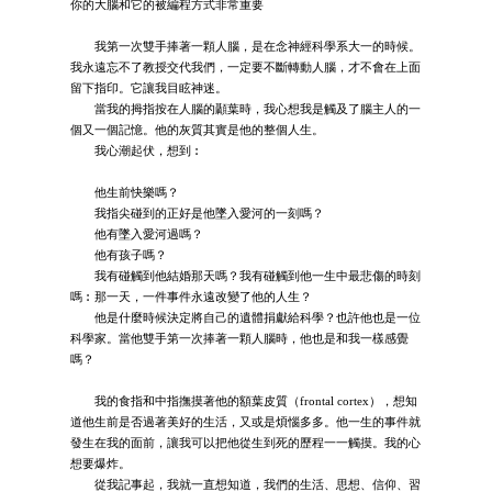
你的大腦和它的被編程方式非常重要
我第一次雙手捧著一顆人腦，是在念神經科學系大一的時候。
我永遠忘不了教授交代我們，一定要不斷轉動人腦，才不會在上面
留下指印。它讓我目眩神迷。
當我的拇指按在人腦的顳葉時，我心想我是觸及了腦主人的一
個又一個記憶。他的灰質其實是他的整個人生。
我心潮起伏，想到︰
他生前快樂嗎？
我指尖碰到的正好是他墜入愛河的一刻嗎？
他有墜入愛河過嗎？
他有孩子嗎？
我有碰觸到他結婚那天嗎？我有碰觸到他一生中最悲傷的時刻
嗎︰那一天，一件事件永遠改變了他的人生？
他是什麼時候決定將自己的遺體捐獻給科學？也許他也是一位
科學家。當他雙手第一次捧著一顆人腦時，他也是和我一樣感覺
嗎？
我的食指和中指撫摸著他的額葉皮質（frontal cortex），想知
道他生前是否過著美好的生活，又或是煩惱多多。他一生的事件就
發生在我的面前，讓我可以把他從生到死的歷程一一觸摸。我的心
想要爆炸。
從我記事起，我就一直想知道，我們的生活、思想、信仰、習