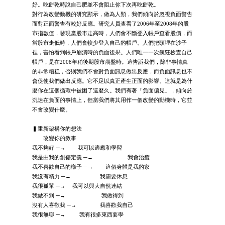
好。吃餅乾時說自己肥並不會阻止你下次再吃餅乾。
對行為改變動機的研究顯示，做為人類，我們傾向於忽視負面警告
而對正面警告有較好反應。研究人員查看了2006年至2008年的股
市指數值，發現當股市走高時，人們會不斷登入帳戶查看股價，而
當股市走低時，人們會較少登入自己的帳戶。人們把頭埋在沙子
裡，害怕看到帳戶崩潰時的負面後果。人們唯一一次瘋狂檢查自己
帳戶，是在2008年稍後期股市崩盤時。這告訴我們，除非事情真
的非常糟糕，否則我們不會對負面訊息做出反應，而負面訊息也不
會促使我們做出反應。它不足以真正產生正面的影響。這就是為什
麼你在這個循環中被困了這麼久。我們有著「負面偏見」，傾向於
沉迷在負面的事情上，但當我們將其用作一個改變的動機時，它並
不會改變什麼。
▍重新架構你的想法
改變你的敘事
我不夠好 ─→ 我可以適應和學習
我是由我的創傷定義 ─→ 我會治癒
我不喜歡自己的樣子 ─→ 這個身體是我的家
我沒有精力 ─→ 我需要休息
我很孤單 ─→ 我可以與大自然連結
我做不到 ─→ 我做得到
沒有人喜歡我 ─→ 我喜歡我自己
我很無聊 ─→ 我有很多東西要學