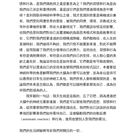
慣和行為，是我們偶然得之還是蓄意為之？我們的習慣和行為是由
我們自己決定和選擇的嗎，還是說它們是我們透過環境無意中獲
得？直到我取得神經科學學位之後，我才意識到答案是兩種成分兼
有。我們受到周遭世界的塑造，被我們的同儕、環境、宗教或文化
等外在事物所影響，而在大多數情況下，我們應該珍惜這些影響。
但我們也受到我們對自己反覆灌輸的負面思考模式和負面敘事所左
右，它們對我們想要達成的目標構成障礙。我們都相信，在人生的
某個時刻，我們做得不夠好。我們只恨不能重新來過，對此不能釋
懷，從而阻礙了我們充分發揮自己的潛力。這些信念、習慣和行為
有些是偶然獲得的，有些是出自我們自己的安排。但人類心靈的美
妙之處在於，無論這些信念是如何形成，它們都是有可能改變的。
我們是可以透過自己的安排來改變我們既有的程式設計。本書要從
神經科學的角度解釋我們的大腦為什麼可以改變，並為各位提供可
以應用於日常生活的神經工具包。我們所有人都有權期望的是，無
論我們本來是怎樣以為，我們都是可以隨時重新塑造自己，成為任
何我們想成為的人。
我常聽到一句話：我天生就是這樣的。忘了它吧，因為透過把
大腦中的神經元重新連接，我們是可以塑造我們的思想、習慣和行
為，從而重塑我們對自己的潛意識信念。我們對自己訴說的自我故
事強烈影響著我們如何看待自己。這會驅動我們的自動反應
（automatic reaction）和行為，進而改變別人對我們的看法。
我們的生活經驗將等於我們所關注的一切，