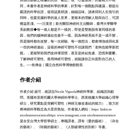
同，本書作者是神經科學的專家，針對每一個觀點與建議，都提出
嚴謹的科學佐證，值得認真研讀，細細品味。讀者得到人生指引的
同時，也窺見腦科學的迷人世界，更根本的理解人類與自己，可謂
獲益匪淺。──汪漢澄｜新光醫院神經科主治醫師，臺灣大學醫學
系副教授◆每一個人都是不一樣的，即使是雙胞胎有著同樣的基
因，他們的腦神經連結也會不一樣。因為神經系統不是一成不變，
而是隨時都在改變，每一次經驗、每一個想法，都會增強或弱化某
一些的神經連結，這樣的神經可塑性不但讓我們「老狗也能學新把
戲」，更能幫助我們改掉壞習慣，甚至是終結焦慮、恐慌和憂鬱。
了解神經可塑性、善用神經可塑性，就能讓你正向面對自己的人
生。──焦傳金｜國立自然科學博物館館長
作者介紹
作者介紹 妮可．維諾拉Nicole Vignola神經科學家、組織諮詢顧
問。英國布里斯托爾大學神經科學學士、西英格蘭大學組織心理學
碩士，研究重點是突觸可塑性（神經元修改連結的能力），致力於
將神經科學觀念為大眾所熟知。作者個人網站：https: linktr.ee
nicolesneurosciencehttps: www.instagram.com nicolesneuroscience
梁永安台灣大學哲學碩士，專職譯者。譯有《愛的藝術》、《存在
的藝術》、《聆聽的藝術》、《人類破壞性的剖析》等書。