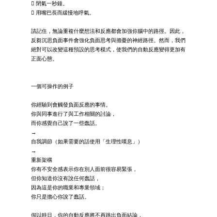
 閉氣一秒鐘。
 用嘴巴長而緩慢地呼氣。
請記住，無論重複什麼想法和反應都會加強你腦中的路徑。因此，
反芻沉思負面事件會強化負面思考與擔憂的神經路徑。然而，我們
絕對可以改變這種預設的思考模式，使我們的自動反應變得更加有
正面心態。
一個可操作的例子
你經驗到會觸發負面反應的事情。
你與同事進行了與工作相關的討論，
而你感覺自己說了一些蠢話。
→
自我調節（如果需要的話使用「生理性嘆息」）
→
重新架構
你有不安全感表示你在別人面前很容易緊張，
但你知道你沒有說任何蠢話，
因為這是你的職業和專業領域；
你只是擔心你說了蠢話。
假以時日，你的自動反應將不再跳出負面結論，