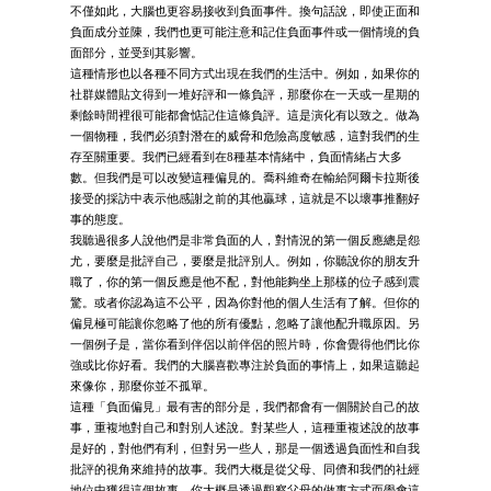
不僅如此，大腦也更容易接收到負面事件。換句話說，即使正面和
負面成分並陳，我們也更可能注意和記住負面事件或一個情境的負
面部分，並受到其影響。
這種情形也以各種不同方式出現在我們的生活中。例如，如果你的
社群媒體貼文得到一堆好評和一條負評，那麼你在一天或一星期的
剩餘時間裡很可能都會惦記住這條負評。這是演化有以致之。做為
一個物種，我們必須對潛在的威脅和危險高度敏感，這對我們的生
存至關重要。我們已經看到在8種基本情緒中，負面情緒占大多
數。但我們是可以改變這種偏見的。喬科維奇在輸給阿爾卡拉斯後
接受的採訪中表示他感謝之前的其他贏球，這就是不以壞事推翻好
事的態度。
我聽過很多人說他們是非常負面的人，對情況的第一個反應總是怨
尤，要麼是批評自己，要麼是批評別人。例如，你聽說你的朋友升
職了，你的第一個反應是他不配，對他能夠坐上那樣的位子感到震
驚。或者你認為這不公平，因為你對他的個人生活有了解。但你的
偏見極可能讓你忽略了他的所有優點，忽略了讓他配升職原因。另
一個例子是，當你看到伴侶以前伴侶的照片時，你會覺得他們比你
強或比你好看。我們的大腦喜歡專注於負面的事情上，如果這聽起
來像你，那麼你並不孤單。
這種「負面偏見」最有害的部分是，我們都會有一個關於自己的故
事，重複地對自己和對別人述說。對某些人，這種重複述說的故事
是好的，對他們有利，但對另一些人，那是一個透過負面性和自我
批評的視角來維持的故事。我們大概是從父母、同儕和我們的社經
地位中獲得這個故事。你大概是透過觀察父母的做事方式而學會這