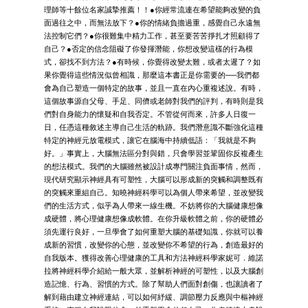
理師等十餘位名家誠摯推薦！！●你經常流連在希望能夠改變的負
面過往之中，而無法放下？●你的情緒負擔過重，感覺自己永遠無
法控制它們？●你很難集中精力工作，甚至要苦苦掙扎才照顧得了
自己？●否定的信念阻礙了你發揮潛能，你想改變這樣的行為模
式，卻找不到方法？●有時候，你覺得改變太難，或者太遲了？如
果你覺得這些情況似曾相識，那麼這本書正是你需要的──我們都
會為自己塑造一個特定的故事，並且一直在內心重複述說。有時，
這個故事源自父母、手足、同儕或老師對我們的評判，有時則是我
們對自身能力的懷疑和自我否定。不管從何而來，許多人日復一
日，任憑這種敘述主導自己生活的軌跡。我們潛意識不斷強化這種
特定的神經元放電模式，讓它在腦海中持續低語：「我就是不夠
好。」事實上，大腦無法區分對與錯，只會學習並鞏固你反複產生
的想法模式。我們的大腦雖然被設計成專門關注負面事情，然而，
現代研究顯示神經具有可塑性，大腦可以形成新的突觸和調整既有
的突觸來重組自己。知曉神經科學可以為個人帶來希望，並改變我
們的生活方式，似乎為人帶來一線生機。不妨將你的大腦健康想像
成硬體，將心理健康想像成軟體。在你升級軟體之前，你的硬體必
須先運行良好，一旦學會了如何重塑大腦的基礎知識，你就可以養
成新的習慣，改變你的心態，並改變你不希望的行為，創造最好的
自我版本。獲得改善心理健康的工具和方法神經科學家妮可．維諾
拉將神經科學介紹給一般大眾，並解析神經的可塑性，以及大腦創
造記憶、行為、習慣的方式。除了幫助人們面對創傷，也讓讀者了
解到藉由建立神經連結，可以如何紓緩、調節壓力反應與中樞神經