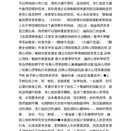
可以幫助縮小杏仁核，增加大腦可塑性，提高韌性。杏仁核是大腦
中處理恐懼的區域，當你透過左右移動眼睛來參與額頂葉網絡從而
使杏仁核安靜時，就會發生相反的情況。有人依此發展出「眼動減
敏與歷程更新療法」（EMDR），用目標導向的眼睛運動來幫助病
人在不帶恐懼的情況下處理事件和情緒。 請記住：無論我們本來
是怎麼以為，我們都可以隨時重新塑造自己，編寫自己的故事。
【名家讚譽推薦】汪漢澄 新光醫院神經科主治醫師／臺灣大學醫
學系副教授／科普作家／《醫療不思議》、《大腦不思議》、《醫
療史偵辦錄》作者洪仲清 臨床心理師胡展誥 諮商心理師陳志恆 諮
商心理師／暢銷作家焦傳金 國立自然科學博物館館長黃之盈 諮商
心理師／暢銷作家蔡振家 臺大音樂學研究所，腦與心智科學研究
所合聘教師蔡宇哲 哇賽心理學創辦人兼總編輯蔡佳璇 臨床心理師
／哇賽心理學執行長鄧善庭 諮商心理師謝伯讓 臺大心理系教授蘇
予昕 蘇予昕心理諮商所所長、暢銷作家（依姓氏筆畫排序）◆人
不輕狂枉少年，而「輕狂」若能搭配「科學知識」一起服用，則可
以通往恢復之路。本書作者分享了他在二十幾歲時的混亂生活，藉
此說明腦中額葉、杏仁核的運作機制，提供了實用的身心管理指
南。令我驚喜的是，這本書還告訴我「游目騁懷」的科學原理。當
我們拋開手機，在開闊的大自然中橫向移動眼球時，額頂葉網路的
活性增加，杏仁核的活性減弱，因此感到心曠神怡——神經科學證
實，「游目」可以「騁懷」。──蔡振家｜臺大音樂學研究所，腦
與心智科學研究所合聘教師◆本書廣泛的探討有關優化人的思考與
行為，以達成更有意義，更快樂的人生的重要課題。與其他眾多僅
具感性卻缺乏根據的所謂「勵志」或「心靈成長」的書籍大不相