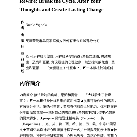
Rewire: Break the Cycle, Alter Your
Thoughts and Create Lasting Change
作
Nicole Vignola
者
出
版
英屬蓋曼群島商家庭傳媒股份有限公司城邦分公司
社
商
Rewire-神經可塑性: 用神經科學突破行為模式迴圈, 終結焦
品
慮、恐慌和憂鬱, 實現最佳的心理健康：無法控制的焦慮、恐
描
慌和憂鬱……「大腦發生了什麼事？」◤一本根植於神經科
述
內容簡介
內容簡介 無法控制的焦慮、恐慌和憂鬱……「大腦發生了什麼
事？」◤一本根植於神經科學的實用指南◢提供可操作性的建議，
有效提升生活、關係和事業，並培養信賴自己的能力。你可以在任
何年齡做出改變──你對自己的思想和行為的控制力比你本來想像
的要大得多。★proposal階段迅速授權英（Penguin）、美
（HarperOne）、克、芬、荷、西、希、德、巴、義、中等16國語
文★英國亞馬遜神經心理學排行榜第一名／台灣與美同步上市★神
經科醫師、神經科學研究專家、心理系教授、臨床心理師、諮商心