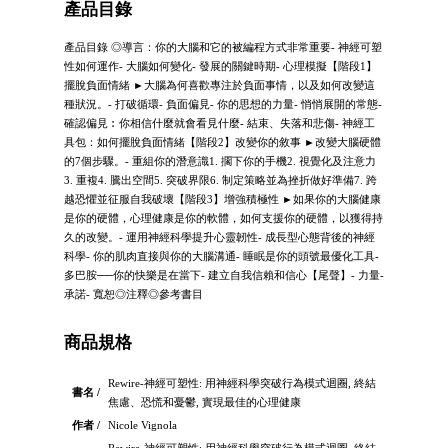
產品目錄
產品目錄 ◎導言：你的大腦和它的被編程方式非常重要- 神經可塑
性如何運作- 大腦如何變化- 發展的關鍵時期- 心理模擬【階段1】
擺脫負面情緒 ►大腦為何喜歡專注於負面事情，以及如何改變這
種狀況。- 打破循環- 負面偏見- 你的思想的力量- 悄悄展開的常態-
確認偏見︰你相信什麼就會看見什麼- 結束、失落和悲傷- 神經工
具包：如何擺脫負面情緒【階段2】改變你的敘事 ►改變大腦硬體
的7個步驟。- 重組你的潛意識1. 擱下你的手機2. 視覺化及注意力
3. 重複4. 騰出空間5. 突破界限6. 制定策略並為挫折做好準備7. 跨
越恐懼並征服自我破壞【階段3】增強積極性 ►如果你的大腦健康
是你的硬體，心理健康是你的軟體，如何支援你的硬體，以獲得持
久的改變。- 運用神經科學提升心靈韌性- 成長型心態背後的神經
科學- 你的肌肉直接與你的大腦溝通- 睡眠是你的頭號最優化工具-
多巴胺──你的快樂是在當下- 建立自我信賴和信心【尾聲】- 力量-
承諾- 寬恕◎注釋◎參考書目
商品規格
Rewire-神經可塑性: 用神經科學突破行為模式迴圈, 終結
書名 /
焦慮、恐慌和憂鬱, 實現最佳的心理健康
作者 /
Nicole Vignola
Rewire-神經可塑性: 用神經科學突破行為模式迴圈, 終結