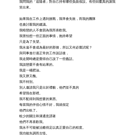
我問我的「追隨者」對自己持有哪些負面假設。有些回覆真的讓我
笑出來。
如果我在工作上遇到挑戰，我準會失敗，而我的團隊
也會討厭我的建議。
我暗戀的人不會因為我而喜歡我。
我害怕想一些正面的事情，抱持希望
只是為了失望。
我永遠不會成為最好的那個，所以又何必嘗試呢？
與同事進行過正常的工作談話後，
我走開時總是覺得自己說了一些蠢話。
我談戀愛不會有結果的。
我是一桶肥油。
我又胖又醜。
我不特別。
別人邀請我只是出於禮貌，他們並不真的
希望我在那裡。
我不配得到我想要的東西。
每當我的伴侶心情不好，我就假定
他們出軌了。
較少的關注和溝通意謂著
他們不再喜歡我。
我永不可能被治癒得足以真正愛自己的程度。
我功能失調而古怪。