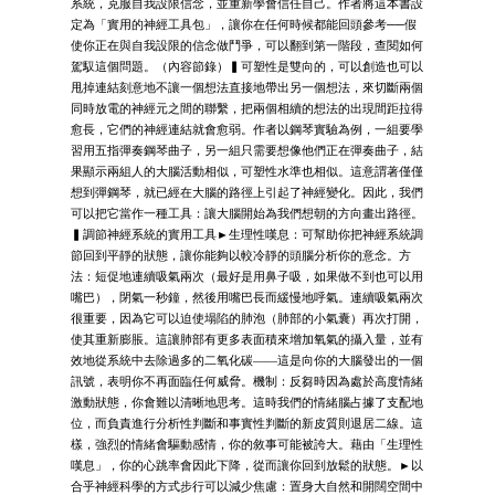
系統，克服自我設限信念，並重新學會信任自己。作者將這本書設
定為「實用的神經工具包」，讓你在任何時候都能回頭參考──假
使你正在與自我設限的信念做鬥爭，可以翻到第一階段，查閱如何
駕馭這個問題。（內容節錄）▍可塑性是雙向的，可以創造也可以
甩掉連結刻意地不讓一個想法直接地帶出另一個想法，來切斷兩個
同時放電的神經元之間的聯繫，把兩個相續的想法的出現間距拉得
愈長，它們的神經連結就會愈弱。作者以鋼琴實驗為例，一組要學
習用五指彈奏鋼琴曲子，另一組只需要想像他們正在彈奏曲子，結
果顯示兩組人的大腦活動相似，可塑性水準也相似。這意謂著僅僅
想到彈鋼琴，就已經在大腦的路徑上引起了神經變化。因此，我們
可以把它當作一種工具：讓大腦開始為我們想朝的方向畫出路徑。
▍調節神經系統的實用工具►生理性嘆息：可幫助你把神經系統調
節回到平靜的狀態，讓你能夠以較冷靜的頭腦分析你的意念。方
法：短促地連續吸氣兩次（最好是用鼻子吸，如果做不到也可以用
嘴巴），閉氣一秒鐘，然後用嘴巴長而緩慢地呼氣。連續吸氣兩次
很重要，因為它可以迫使塌陷的肺泡（肺部的小氣囊）再次打開，
使其重新膨脹。這讓肺部有更多表面積來增加氧氣的攝入量，並有
效地從系統中去除過多的二氧化碳——這是向你的大腦發出的一個
訊號，表明你不再面臨任何威脅。機制：反芻時因為處於高度情緒
激動狀態，你會難以清晰地思考。這時我們的情緒腦占據了支配地
位，而負責進行分析性判斷和事實性判斷的新皮質則退居二線。這
樣，強烈的情緒會驅動感情，你的敘事可能被誇大。藉由「生理性
嘆息」，你的心跳率會因此下降，從而讓你回到放鬆的狀態。►以
合乎神經科學的方式步行可以減少焦慮：置身大自然和開闊空間中