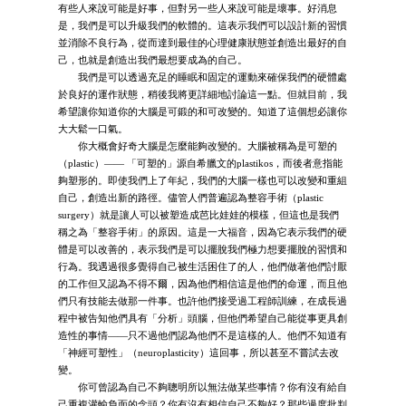
有些人來說可能是好事，但對另一些人來說可能是壞事。好消息
是，我們是可以升級我們的軟體的。這表示我們可以設計新的習慣
並消除不良行為，從而達到最佳的心理健康狀態並創造出最好的自
己，也就是創造出我們最想要成為的自己。
我們是可以透過充足的睡眠和固定的運動來確保我們的硬體處
於良好的運作狀態，稍後我將更詳細地討論這一點。但就目前，我
希望讓你知道你的大腦是可鍛的和可改變的。知道了這個想必讓你
大大鬆一口氣。
你大概會好奇大腦是怎麼能夠改變的。大腦被稱為是可塑的
（plastic）—— 「可塑的」源自希臘文的plastikos，而後者意指能
夠塑形的。即使我們上了年紀，我們的大腦一樣也可以改變和重組
自己，創造出新的路徑。儘管人們普遍認為整容手術（plastic
surgery）就是讓人可以被塑造成芭比娃娃的模樣，但這也是我們
稱之為「整容手術」的原因。這是一大福音，因為它表示我們的硬
體是可以改善的，表示我們是可以擺脫我們極力想要擺脫的習慣和
行為。我遇過很多覺得自己被生活困住了的人，他們做著他們討厭
的工作但又認為不得不爾，因為他們相信這是他們的命運，而且他
們只有技能去做那一件事。也許他們接受過工程師訓練，在成長過
程中被告知他們具有「分析」頭腦，但他們希望自己能從事更具創
造性的事情——只不過他們認為他們不是這樣的人。他們不知道有
「神經可塑性」（neuroplasticity）這回事，所以甚至不嘗試去改
變。
你可曾認為自己不夠聰明所以無法做某些事情？你有沒有給自
己重複灌輸負面的念頭？你有沒有相信自己不夠好？那些過度批判