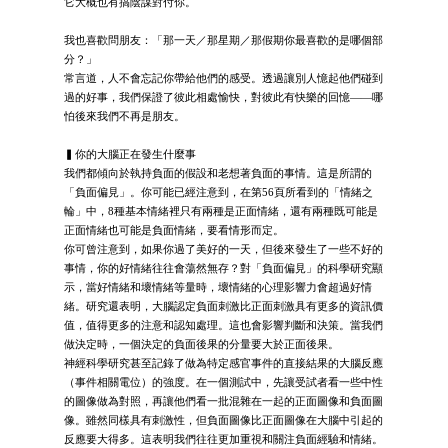
它大概也有搞陰謀對付你。
我也喜歡問朋友：「那一天／那星期／那假期你最喜歡的是哪個部
分？」
常言道，人不會忘記你帶給他們的感受。透過讓別人憶起他們碰到
過的好事，我們保證了彼此相處愉快，對彼此有快樂的回憶——哪
怕後來我們不再是朋友。
▍你的大腦正在發生什麼事
我們都傾向於執持負面的假設和老想著負面的事情。這是所謂的
「負面偏見」。你可能已經注意到，在第56頁所看到的「情緒之
輪」中，8種基本情緒裡只有兩種是正面情緒，還有兩種既可能是
正面情緒也可能是負面情緒，要看情形而定。
你可曾注意到，如果你過了美好的一天，但後來發生了一些不好的
事情，你的好情緒往往會蕩然無存？對「負面偏見」的科學研究顯
示，當好情緒和壞情緒等量時，壞情緒的心理影響力會超過好情
緒。研究還表明，大腦認定負面刺激比正面刺激具有更多的資訊價
值，值得更多的注意和認知處理。這也會影響判斷和決策。當我們
做決定時，一個決定的負面後果的分量要大於正面後果。
神經科學研究甚至記錄了做為特定感官事件的直接結果的大腦反應
（事件相關電位）的強度。在一個測試中，先讓受試者看一些中性
的圖像做為對照，再讓他們看一批混雜在一起的正面圖像和負面圖
像。雖然同樣具有刺激性，但負面圖像比正面圖像在大腦中引起的
反應要大得多。這表明我們往往更加重視和關注負面經驗和情緒。