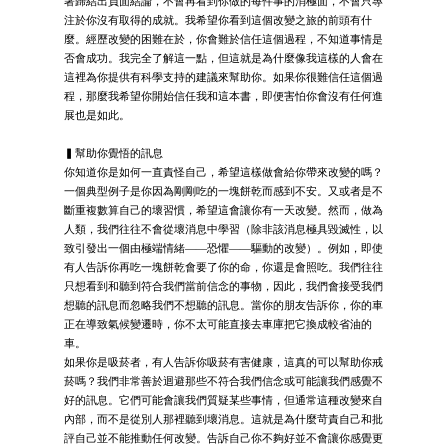
著歸結出負面結論，不會再看到你做的每件事的消極面，不會只專
注於你沒有取得的成就。我希望你看到這個改變之旅的前頭有什
麼。經歷改變的困難在於，你會難於信任這個過程，不知道事情是
否會成功。我完全了解這一點，但這就是為什麼像我這樣的人會在
這裡為你提供有科學支持的建議來幫助你。如果你很難信任這個過
程，那麼我希望你開始信任我和這本書，即便害怕你會沒有任何進
展也是如此。
▍幫助你覺悟的訊息
你知道你是如何一直責怪自己，希望這樣做會給你帶來改變的嗎？
一個典型例子是你因為剛剛吃的一塊餅乾而感到不安。又或者是不
斷重複數算自己的壞習慣，希望這會讓你有一天改變。然而，做為
人類，我們往往不會從壞消息中學習（除非該消息極具毀滅性，以
致引發出一個由極端情緒——恐懼——驅動的改變）。例如，即使
有人告訴你再吃一塊餅乾會要了你的命，你還是會照吃。我們往往
只想看到和聽到符合我們當前信念的事物，因此，我們會接受我們
想聽的訊息而忽略我們不想聽的訊息。當你的朋友告訴你，你的車
正在導致氣候變遷時，你不太可能直接去車庫把它換成較省油的
車。
如果你是吸菸者，有人告訴你吸菸有害健康，這真的可以幫助你戒
菸嗎？我們非常善於迴避那些不符合我們信念或可能讓我們感覺不
好的訊息。它們可能會讓我們質疑某些事情，但通常這種改變來自
內部，而不是從別人那裡聽到壞消息。這就是為什麼苛責自己和批
評自己並不能推動任何改變。告訴自己你不夠好並不會讓你感覺更