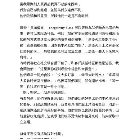
當我看到別人買得起我買不起的東西時，
我對自己感到難過，並認為我永遠做不到。
他們取消和我見面，所以他們一定是不喜歡我。
這些「負面偏見」（negativity bias）可以表現為我們給自己講的故
事，也可以表現為行為。例如，我的室友回家後總是用誇張和添油
加醋的方式講述當天碰到的壞事和倒楣事：「然後火車晚點了4分
鐘，這讓我很生氣，因為我本來就出門晚了。然後火車上又有個傢
伙如何如何……然後我的老闆這麼這麼說……然後一整天下來愈來
愈糟。」
有時我喜歡在社交場合播下種子，和客戶談話時更斷然是這樣。我
會問他們：「這星期你碰到哪些小得意和大得意？」
他們通常一開始會說：「沒太多好事。」繼而大吐苦水：「這星期
大多數時候都很糟糕。」然後等我們聊開，我會開始指出：「等一
等，你說這件事是一件小得意。」
「啊，對喔……我怎麼沒想到。」
有趣的是，他們慢慢會意識到，他們碰到的好事比他們本來注意到
的要多。到談話快結束時，我會看見他們臉上洋溢著笑容，滔滔不
絕談碰到過的所有美好的事情。他們當然也會談到負面的事情，但
態度卻較無所謂，這表示他們較不受情緒和偏見束縛，能夠採取中
立立場。
就像宇宙沒有搞陰謀對付我，