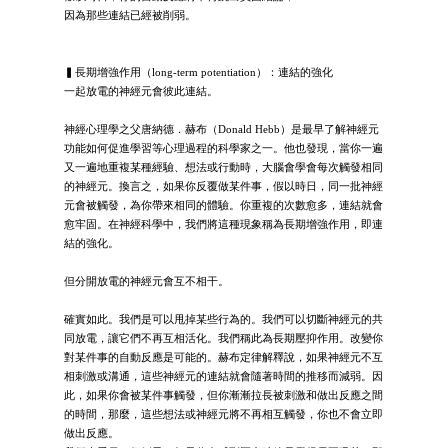
因為那些連結已經被削弱。
▍長期增強作用（long-term potentiation）：連結的強化
一起放電的神經元會彼此連結。
神經心理學之父唐納德．赫布（Donald Hebb）是最早了解神經元
功能如何促進學習等心理過程的科學家之一。他也發現，當你一遍
又一遍地重複某種經驗、想法或行動時，大腦會學會每次觸發相同
的神經元。換言之，如果你反覆做某件事，假以時日，同一批神經
元會被觸發，為你帶來相同的體驗。你重複的次數愈多，連結就會
愈牢固。在神經科學中，我們將這種現象稱為長期增強作用，即連
結的強化。
但分開放電的神經元會互不相干。
確實如此。我們是可以甩掉某些行為的。我們可以切斷神經元的共
同放電，讓它們不再互相活化。我們稱此為長期壓抑作用。改變你
對某件事的自動反應是可能的。赫布定律解釋說，如果神經元不互
相刺激或溝通，這些神經元的連結就會隨著時間的推移而減弱。因
此，如果你會被某件事觸發，但你漸漸拉長被刺激和做出反應之間
的時間，那麼，這些想法或神經元將不再相互觸發，你也不會立即
做出反應。