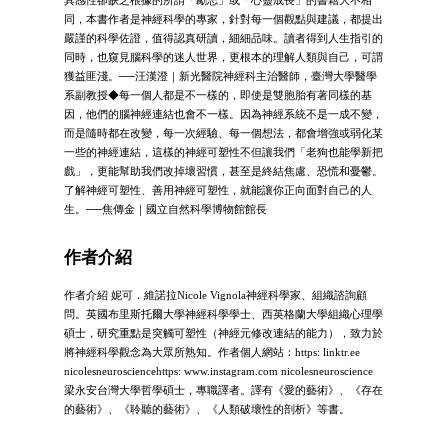
同，本書作者是神經科學的專家，針對每一個觀點與建議，都提出
嚴謹的科學佐證，值得認真研讀，細細品味。讀者得到人生指引的
同時，也窺見腦科學的迷人世界，更根本的理解人類與自己，可謂
獲益匪淺。──汪漢澄｜新光醫院神經科主治醫師，臺灣大學醫學
系副教授◆每一個人都是不一樣的，即使是雙胞胎有著同樣的基
因，他們的腦神經連結也會不一樣。因為神經系統不是一成不變，
而是隨時都在改變，每一次經驗、每一個想法，都會增強或弱化某
一些的神經連結，這樣的神經可塑性不但讓我們「老狗也能學新把
戲」，更能幫助我們改掉壞習慣，甚至是終結焦慮、恐慌和憂鬱。
了解神經可塑性、善用神經可塑性，就能讓你正向面對自己的人
生。──焦傳金｜國立自然科學博物館館長
作者介紹
作者介紹 妮可．維諾拉Nicole Vignola神經科學家、組織諮詢顧
問。英國布里斯托爾大學神經科學學士、西英格蘭大學組織心理學
碩士，研究重點是突觸可塑性（神經元修改連結的能力），致力於
將神經科學觀念為大眾所熟知。作者個人網站：https: linktr.ee
nicolesneurosciencehttps: www.instagram.com nicolesneuroscience
梁永安台灣大學哲學碩士，專職譯者。譯有《愛的藝術》、《存在
的藝術》、《聆聽的藝術》、《人類破壞性的剖析》等書。