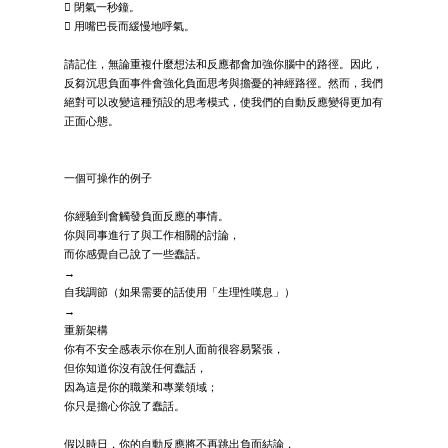
 閉氣一秒鐘。
 用嘴巴長而緩慢地呼氣。
請記住，無論重複什麼想法和反應都會加強你腦中的路徑。因此，
反芻沉思負面事件會強化負面思考與擔憂的神經路徑。然而，我們
絕對可以改變這種預設的思考模式，使我們的自動反應變得更加有
正面心態。
一個可操作的例子
你經驗到會觸發負面反應的事情。
你與同事進行了與工作相關的討論，
而你感覺自己說了一些蠢話。
→
自我調節（如果需要的話使用「生理性嘆息」）
→
重新架構
你有不安全感表示你在別人面前很容易緊張，
但你知道你沒有說任何蠢話，
因為這是你的職業和專業領域；
你只是擔心你說了蠢話。
假以時日，你的自動反應將不再跳出負面結論，