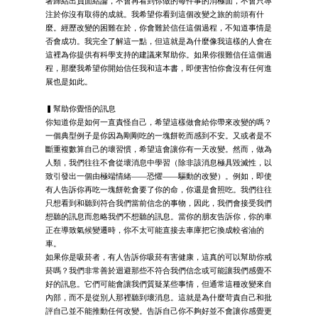
著歸結出負面結論，不會再看到你做的每件事的消極面，不會只專
注於你沒有取得的成就。我希望你看到這個改變之旅的前頭有什
麼。經歷改變的困難在於，你會難於信任這個過程，不知道事情是
否會成功。我完全了解這一點，但這就是為什麼像我這樣的人會在
這裡為你提供有科學支持的建議來幫助你。如果你很難信任這個過
程，那麼我希望你開始信任我和這本書，即便害怕你會沒有任何進
展也是如此。
▍幫助你覺悟的訊息
你知道你是如何一直責怪自己，希望這樣做會給你帶來改變的嗎？
一個典型例子是你因為剛剛吃的一塊餅乾而感到不安。又或者是不
斷重複數算自己的壞習慣，希望這會讓你有一天改變。然而，做為
人類，我們往往不會從壞消息中學習（除非該消息極具毀滅性，以
致引發出一個由極端情緒——恐懼——驅動的改變）。例如，即使
有人告訴你再吃一塊餅乾會要了你的命，你還是會照吃。我們往往
只想看到和聽到符合我們當前信念的事物，因此，我們會接受我們
想聽的訊息而忽略我們不想聽的訊息。當你的朋友告訴你，你的車
正在導致氣候變遷時，你不太可能直接去車庫把它換成較省油的
車。
如果你是吸菸者，有人告訴你吸菸有害健康，這真的可以幫助你戒
菸嗎？我們非常善於迴避那些不符合我們信念或可能讓我們感覺不
好的訊息。它們可能會讓我們質疑某些事情，但通常這種改變來自
內部，而不是從別人那裡聽到壞消息。這就是為什麼苛責自己和批
評自己並不能推動任何改變。告訴自己你不夠好並不會讓你感覺更