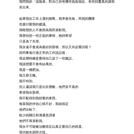
我問我的「追隨者」對自己持有哪些負面假設。有些回覆真的讓我
笑出來。
如果我在工作上遇到挑戰，我準會失敗，而我的團隊
也會討厭我的建議。
我暗戀的人不會因為我而喜歡我。
我害怕想一些正面的事情，抱持希望
只是為了失望。
我永遠不會成為最好的那個，所以又何必嘗試呢？
與同事進行過正常的工作談話後，
我走開時總是覺得自己說了一些蠢話。
我談戀愛不會有結果的。
我是一桶肥油。
我又胖又醜。
我不特別。
別人邀請我只是出於禮貌，他們並不真的
希望我在那裡。
我不配得到我想要的東西。
每當我的伴侶心情不好，我就假定
他們出軌了。
較少的關注和溝通意謂著
他們不再喜歡我。
我永不可能被治癒得足以真正愛自己的程度。
我功能失調而古怪。