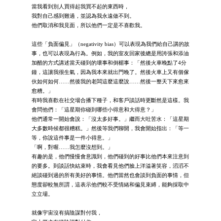
當我看到別人買得起我買不起的東西時，
我對自己感到難過，並認為我永遠做不到。
他們取消和我見面，所以他們一定是不喜歡我。
這些「負面偏見」（negativity bias）可以表現為我們給自己講的故
事，也可以表現為行為。例如，我的室友回家後總是用誇張和添油
加醋的方式講述當天碰到的壞事和倒楣事：「然後火車晚點了4分
鐘，這讓我很生氣，因為我本來就出門晚了。然後火車上又有個傢
伙如何如何……然後我的老闆這麼這麼說……然後一整天下來愈來
愈糟。」
有時我喜歡在社交場合播下種子，和客戶談話時更斷然是這樣。我
會問他們：「這星期你碰到哪些小得意和大得意？」
他們通常一開始會說：「沒太多好事。」繼而大吐苦水：「這星期
大多數時候都很糟糕。」然後等我們聊開，我會開始指出：「等一
等，你說這件事是一件小得意。」
「啊，對喔……我怎麼沒想到。」
有趣的是，他們慢慢會意識到，他們碰到的好事比他們本來注意到
的要多。到談話快結束時，我會看見他們臉上洋溢著笑容，滔滔不
絕談碰到過的所有美好的事情。他們當然也會談到負面的事情，但
態度卻較無所謂，這表示他們較不受情緒和偏見束縛，能夠採取中
立立場。
就像宇宙沒有搞陰謀對付我，