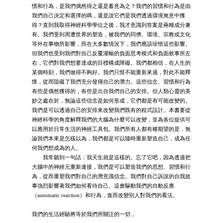
慣和行為，是我們偶然得之還是蓄意為之？我們的習慣和行為是由
我們自己決定和選擇的嗎，還是說它們是我們透過環境無意中獲
得？直到我取得神經科學學位之後，我才意識到答案是兩種成分兼
有。我們受到周遭世界的塑造，被我們的同儕、環境、宗教或文化
等外在事物所影響，而在大多數情況下，我們應該珍惜這些影響。
但我們也受到我們對自己反覆灌輸的負面思考模式和負面敘事所左
右，它們對我們想要達成的目標構成障礙。我們都相信，在人生的
某個時刻，我們做得不夠好。我們只恨不能重新來過，對此不能釋
懷，從而阻礙了我們充分發揮自己的潛力。這些信念、習慣和行為
有些是偶然獲得的，有些是出自我們自己的安排。但人類心靈的美
妙之處在於，無論這些信念是如何形成，它們都是有可能改變的。
我們是可以透過自己的安排來改變我們既有的程式設計。本書要從
神經科學的角度解釋我們的大腦為什麼可以改變，並為各位提供可
以應用於日常生活的神經工具包。我們所有人都有權期望的是，無
論我們本來是怎樣以為，我們都是可以隨時重新塑造自己，成為任
何我們想成為的人。
我常聽到一句話：我天生就是這樣的。忘了它吧，因為透過把
大腦中的神經元重新連接，我們是可以塑造我們的思想、習慣和行
為，從而重塑我們對自己的潛意識信念。我們對自己訴說的自我故
事強烈影響著我們如何看待自己。這會驅動我們的自動反應
（automatic reaction）和行為，進而改變別人對我們的看法。
我們的生活經驗將等於我們所關注的一切，