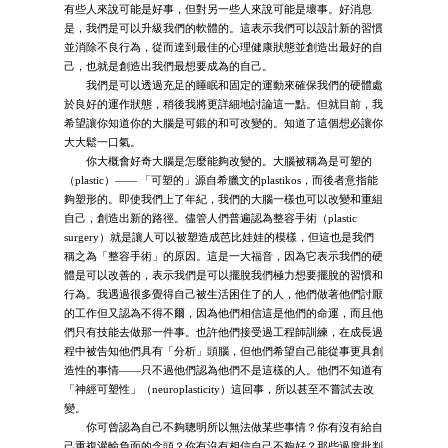
有些人來說可能是好事，但對另一些人來說可能是壞事。好消息
是，我們是可以升級我們的軟體的。這表示我們可以設計新的習慣
並消除不良行為，從而達到最佳的心理健康狀態並創造出最好的自
己，也就是創造出我們最想要成為的自己。
我們是可以透過充足的睡眠和固定的運動來確保我們的硬體處
於良好的運作狀態，稍後我將更詳細地討論這一點。但就目前，我
希望讓你知道你的大腦是可鍛的和可改變的。知道了這個想必讓你
大大鬆一口氣。
你大概會好奇大腦是怎麼能夠改變的。大腦被稱為是可塑的
（plastic）—— 「可塑的」源自希臘文的plastikos，而後者意指能
夠塑形的。即使我們上了年紀，我們的大腦一樣也可以改變和重組
自己，創造出新的路徑。儘管人們普遍認為整容手術（plastic
surgery）就是讓人可以被塑造成芭比娃娃的模樣，但這也是我們
稱之為「整容手術」的原因。這是一大福音，因為它表示我們的硬
體是可以改善的，表示我們是可以擺脫我們極力想要擺脫的習慣和
行為。我遇過很多覺得自己被生活困住了的人，他們做著他們討厭
的工作但又認為不得不爾，因為他們相信這是他們的命運，而且他
們只有技能去做那一件事。也許他們接受過工程師訓練，在成長過
程中被告知他們具有「分析」頭腦，但他們希望自己能從事更具創
造性的事情——只不過他們認為他們不是這樣的人。他們不知道有
「神經可塑性」（neuroplasticity）這回事，所以甚至不嘗試去改
變。
你可曾認為自己不夠聰明所以無法做某些事情？你有沒有給自
己重複灌輸負面的念頭？你有沒有相信自己不夠好？那些過度批判