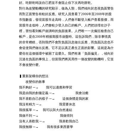
好。吃餅乾時說自己肥並不會阻止你下次再吃餅乾。
對行為改變動機的研究顯示，做為人類，我們傾向於忽視負面警告
而對正面警告有較好反應。研究人員查看了2006年至2008年的股
市指數值，發現當股市走高時，人們會不斷登入帳戶查看股價，而
當股市走低時，人們會較少登入自己的帳戶。人們把頭埋在沙子
裡，害怕看到帳戶崩潰時的負面後果。人們唯一一次瘋狂檢查自己
帳戶，是在2008年稍後期股市崩盤時。這告訴我們，除非事情真
的非常糟糕，否則我們不會對負面訊息做出反應，而負面訊息也不
會促使我們做出反應。它不足以真正產生正面的影響。這就是為什
麼你在這個循環中被困了這麼久。我們有著「負面偏見」，傾向於
沉迷在負面的事情上，但當我們將其用作一個改變的動機時，它並
不會改變什麼。
▍重新架構你的想法
改變你的敘事
我不夠好 ─→ 我可以適應和學習
我是由我的創傷定義 ─→ 我會治癒
我不喜歡自己的樣子 ─→ 這個身體是我的家
我沒有精力 ─→ 我需要休息
我很孤單 ─→ 我可以與大自然連結
我做不到 ─→ 我做得到
沒有人喜歡我 ─→ 我喜歡我自己
我很無聊 ─→ 我有很多東西要學