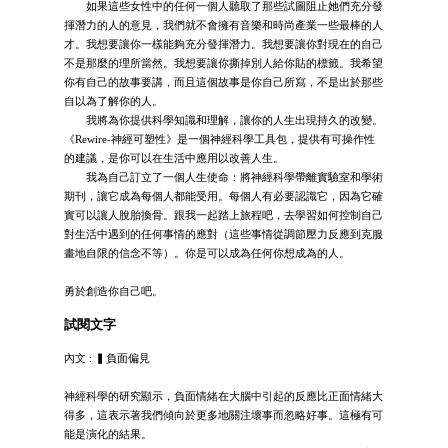
如果這些女性中的任何一個人聽取了那些試圖阻止她們充分發
揮潛力的人的意見，我們就不會擁有音樂和時尚產業一些最棒的人
才。我想要讓你一樣能夠充分發揮潛力。我想要讓你對現在的自己
不是那麼的理所當然。我想要讓你撕掉別人給你貼的標籤。我希望
你有自己的故事要講，而且這個故事是你自己所寫，不是出於那些
自以為了解你的人。
我將為你提供科學知識和理解，讓你的人生出現持久的改變。
《Rewire-神經可塑性》是一個神經科學工具包，提供有可操作性
的建議，是你可以在生活中應用以改善人生。
我為自己訂立了一個人生使命：將神經科學帶離實驗室和學術
期刊，讓它成為每個人都能受用。每個人有必要認識它，因為它確
實可以讓人脫胎換骨。跟我一起踏上旅程吧，去學習如何控制自己
對生活中遇到的任何事情的應對（這些事情從調節壓力反應到克服
畫地自限的信念不等）。你是可以成為任何你想成為的人。
勇於創造你自己吧。
試閱文字
內文 : ▍負面偏見
神經科學的研究顯示，負面情緒在大腦中引起的反應比正面情緒大
得多，這表示著我們傾向於更多地關注壞事而忽略好事。這極有可
能是演化的結果。