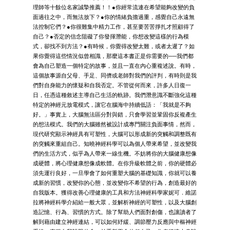
理師等十餘位名家誠摯推薦！！●你經常流連在希望能夠改變的負
面過往之中，而無法放下？●你的情緒負擔過重，感覺自己永遠無
法控制它們？●你很難集中精力工作，甚至要苦苦掙扎才照顧得了
自己？●否定的信念阻礙了你發揮潛能，你想改變這樣的行為模
式，卻找不到方法？●有時候，你覺得改變太難，或者太遲了？如
果你覺得這些情況似曾相識，那麼這本書正是你需要的──我們都
會為自己塑造一個特定的故事，並且一直在內心重複述說。有時，
這個故事源自父母、手足、同儕或老師對我們的評判，有時則是我
們對自身能力的懷疑和自我否定。不管從何而來，許多人日復一
日，任憑這種敘述主導自己生活的軌跡。我們潛意識不斷強化這種
特定的神經元放電模式，讓它在腦海中持續低語：「我就是不夠
好。」事實上，大腦無法區分對與錯，只會學習並鞏固你反複產生
的想法模式。我們的大腦雖然被設計成專門關注負面事情，然而，
現代研究顯示神經具有可塑性，大腦可以形成新的突觸和調整既有
的突觸來重組自己。知曉神經科學可以為個人帶來希望，並改變我
們的生活方式，似乎為人帶來一線生機。不妨將你的大腦健康想像
成硬體，將心理健康想像成軟體。在你升級軟體之前，你的硬體必
須先運行良好，一旦學會了如何重塑大腦的基礎知識，你就可以養
成新的習慣，改變你的心態，並改變你不希望的行為，創造最好的
自我版本。獲得改善心理健康的工具和方法神經科學家妮可．維諾
拉將神經科學介紹給一般大眾，並解析神經的可塑性，以及大腦創
造記憶、行為、習慣的方式。除了幫助人們面對創傷，也讓讀者了
解到藉由建立神經連結，可以如何紓緩、調節壓力反應與中樞神經