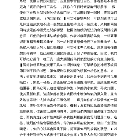
系統，克服自我設限信念，並重新學會信任自己。作者將這本書設
定為「實用的神經工具包」，讓你在任何時候都能回頭參考──假
使你正在與自我設限的信念做鬥爭，可以翻到第一階段，查閱如何
駕馭這個問題。（內容節錄）▍可塑性是雙向的，可以創造也可以
甩掉連結刻意地不讓一個想法直接地帶出另一個想法，來切斷兩個
同時放電的神經元之間的聯繫，把兩個相續的想法的出現間距拉得
愈長，它們的神經連結就會愈弱。作者以鋼琴實驗為例，一組要學
習用五指彈奏鋼琴曲子，另一組只需要想像他們正在彈奏曲子，結
果顯示兩組人的大腦活動相似，可塑性水準也相似。這意謂著僅僅
想到彈鋼琴，就已經在大腦的路徑上引起了神經變化。因此，我們
可以把它當作一種工具：讓大腦開始為我們想朝的方向畫出路徑。
▍調節神經系統的實用工具►生理性嘆息：可幫助你把神經系統調
節回到平靜的狀態，讓你能夠以較冷靜的頭腦分析你的意念。方
法：短促地連續吸氣兩次（最好是用鼻子吸，如果做不到也可以用
嘴巴），閉氣一秒鐘，然後用嘴巴長而緩慢地呼氣。連續吸氣兩次
很重要，因為它可以迫使塌陷的肺泡（肺部的小氣囊）再次打開，
使其重新膨脹。這讓肺部有更多表面積來增加氧氣的攝入量，並有
效地從系統中去除過多的二氧化碳——這是向你的大腦發出的一個
訊號，表明你不再面臨任何威脅。機制：反芻時因為處於高度情緒
激動狀態，你會難以清晰地思考。這時我們的情緒腦占據了支配地
位，而負責進行分析性判斷和事實性判斷的新皮質則退居二線。這
樣，強烈的情緒會驅動感情，你的敘事可能被誇大。藉由「生理性
嘆息」，你的心跳率會因此下降，從而讓你回到放鬆的狀態。►以
合乎神經科學的方式步行可以減少焦慮：置身大自然和開闊空間中