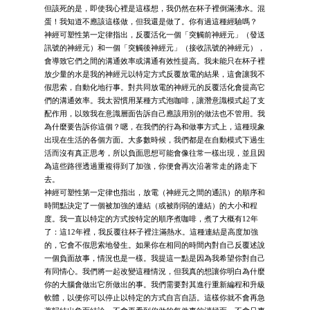
但該死的是，即使我心裡是這樣想，我仍然在杯子裡倒滿沸水。混
蛋！我知道不應該這樣做，但我還是做了。你有過這種經驗嗎？
神經可塑性第一定律指出，反覆活化一個「突觸前神經元」（發送
訊號的神經元）和一個「突觸後神經元」（接收訊號的神經元），
會導致它們之間的溝通效率或溝通有效性提高。我未能只在杯子裡
放少量的水是我的神經元以特定方式反覆放電的結果，這會讓我不
假思索，自動化地行事。對共同放電的神經元的反覆活化會提高它
們的溝通效率。我太習慣用某種方式泡咖啡，讓潛意識模式起了支
配作用，以致我在意識層面告訴自己應該用別的做法也不管用。我
為什麼要告訴你這個？嗯，在我們的行為和做事方式上，這種現象
出現在生活的各個方面。大多數時候，我們都是在自動模式下過生
活而沒有真正思考，所以負面思想可能會像往常一樣出現，並且因
為這些路徑透過重複得到了加強，你便會再次沿著常走的路走下
去。
神經可塑性第一定律也指出，放電（神經元之間的通訊）的順序和
時間點決定了一個被加強的連結（或被削弱的連結）的大小和程
度。我一直以特定的方式按特定的順序煮咖啡，煮了大概有12年
了：這12年裡，我反覆往杯子裡注滿熱水。這種連結是高度加強
的，它會不假思索地發生。如果你在相同的時間內對自己反覆述說
一個負面故事，情況也是一樣。我提這一點是因為我希望你對自己
有同情心。我們將一起改變這種情況，但我真的想讓你明白為什麼
你的大腦會做出它所做出的事。我們需要對其進行重新編程和升級
軟體，以便你可以停止以特定的方式自言自語。這樣你就不會再急