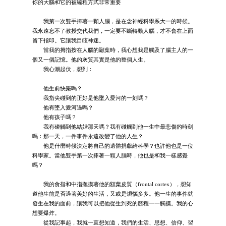
你的大腦和它的被編程方式非常重要
我第一次雙手捧著一顆人腦，是在念神經科學系大一的時候。
我永遠忘不了教授交代我們，一定要不斷轉動人腦，才不會在上面
留下指印。它讓我目眩神迷。
當我的拇指按在人腦的顳葉時，我心想我是觸及了腦主人的一
個又一個記憶。他的灰質其實是他的整個人生。
我心潮起伏，想到︰
他生前快樂嗎？
我指尖碰到的正好是他墜入愛河的一刻嗎？
他有墜入愛河過嗎？
他有孩子嗎？
我有碰觸到他結婚那天嗎？我有碰觸到他一生中最悲傷的時刻
嗎︰那一天，一件事件永遠改變了他的人生？
他是什麼時候決定將自己的遺體捐獻給科學？也許他也是一位
科學家。當他雙手第一次捧著一顆人腦時，他也是和我一樣感覺
嗎？
我的食指和中指撫摸著他的額葉皮質（frontal cortex），想知
道他生前是否過著美好的生活，又或是煩惱多多。他一生的事件就
發生在我的面前，讓我可以把他從生到死的歷程一一觸摸。我的心
想要爆炸。
從我記事起，我就一直想知道，我們的生活、思想、信仰、習