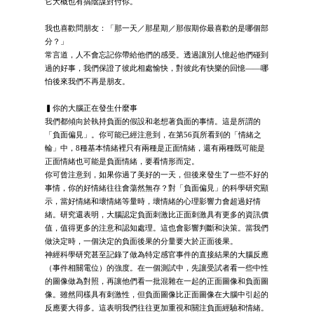
它大概也有搞陰謀對付你。
我也喜歡問朋友：「那一天／那星期／那假期你最喜歡的是哪個部
分？」
常言道，人不會忘記你帶給他們的感受。透過讓別人憶起他們碰到
過的好事，我們保證了彼此相處愉快，對彼此有快樂的回憶——哪
怕後來我們不再是朋友。
▍你的大腦正在發生什麼事
我們都傾向於執持負面的假設和老想著負面的事情。這是所謂的
「負面偏見」。你可能已經注意到，在第56頁所看到的「情緒之
輪」中，8種基本情緒裡只有兩種是正面情緒，還有兩種既可能是
正面情緒也可能是負面情緒，要看情形而定。
你可曾注意到，如果你過了美好的一天，但後來發生了一些不好的
事情，你的好情緒往往會蕩然無存？對「負面偏見」的科學研究顯
示，當好情緒和壞情緒等量時，壞情緒的心理影響力會超過好情
緒。研究還表明，大腦認定負面刺激比正面刺激具有更多的資訊價
值，值得更多的注意和認知處理。這也會影響判斷和決策。當我們
做決定時，一個決定的負面後果的分量要大於正面後果。
神經科學研究甚至記錄了做為特定感官事件的直接結果的大腦反應
（事件相關電位）的強度。在一個測試中，先讓受試者看一些中性
的圖像做為對照，再讓他們看一批混雜在一起的正面圖像和負面圖
像。雖然同樣具有刺激性，但負面圖像比正面圖像在大腦中引起的
反應要大得多。這表明我們往往更加重視和關注負面經驗和情緒。