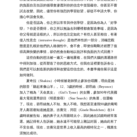
的負面自言自語的循環會滲透到你的信念中並阻礙你。你甚至不嘗
試去改變。因此，儘管你有強烈的學習欲望，卻從不申請大學。你
擔心申請會失敗。
你是否認為，你之所以常常與伴侶爭辯，是因為你為人「好爭
辯」？你是否覺得，你之所以無論去到哪裡都會製造事端，是因為
你父母就是這樣的人，所以你也注定如此？有些人甚至相信，有著
侵入性意念（intrusive thought）是他們本性的一部分，消極悲觀
態度是扎根於他們的人格個性中。會不會，即便你剛剛才經歷了值
得高興快樂的事情，卻仍然會自動地以批評和負面的方式回應？
這些自動的想法被一遍又一遍地重複，在我們大腦的溝通路徑
中得到加強，從而塑造了你的思維方式。但我在這裡要告訴各位，
我們是可以創造新的路徑和改變這些信念的。本書準備你展示這是
如何做到。
夏奇拉（Shakira）小時候被老師禁止參加合唱團，理由是她
的顫音「聽起來像山羊」。12、3歲的時候，碧昂絲（Beyonce）
加入了稱為「天命真女」（Girl’s Tyme）的女團，參加90年代美國
最大電視選秀節目《明星搜尋》（Star Search）的角逐，但選輸
了。現在，碧昂絲無人不知、無人不曉。我想甚至連我90歲的葡萄
牙人鄰居都知道她是誰。吉賽兒．邦臣（Gisele Bündchen）在14
歲時就被告知，她的鼻子太大而眼睛太小，因此她在試鏡時經常落
選。她記得有人告訴她，她永遠不可能登上雜誌封面，她由此有了
不安全感。現在，吉賽兒是世界上收入最高的模特兒之一，職業生
涯無比成功。