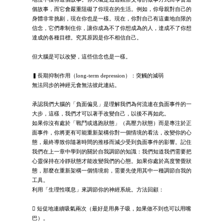
個故事，而它會嚴重阻礙了你現在的生活。例如，你母親對自己的
身體非常挑剔，現在你也是一樣。現在，你對自己有這畫地自限的
信念，它們牽制住你，讓你成為不了你想成為的人，達成不了你想
達成的各種目標。究其原因是你不相信自己。
但大腦是可以改變，這些信念也是一樣。
▍長期抑制作用（long-term depression）：突觸的減弱
無法同步的神經元會無法彼此連結。
承認我們大腦的「負面偏見」是理解我們為何流連在負面事件的一
大步，這樣，我們才可以著手改變自己，以後不再如此。
如果你沒有處於「戰鬥或逃跑狀態」（高壓力狀態）而是專注於正
面事件，你將更有可能重新架構你對一個情境的看法，改變你的心
態，最終導致你隨著時間的推移而減少受到負面事件的影響。記住
我們在上一章中學到的關於自我調節的知識：我們知道我們需要把
心靈保持在冷靜狀態才能改變我們的心態。如果你處於高度警覺狀
態，那麼在重新架構一個情境前，需要先使用其中一種調節自我的
工具。
利用「生理性嘆息」來調節你的神經系統。方法回顧：
 短促地連續吸氣兩次（最好是用鼻子吸，如果做不到也可以用嘴
巴）。