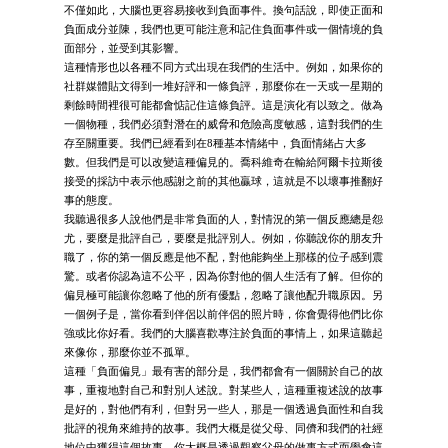
不僅如此，大腦也更容易接收到負面事件。換句話說，即使正面和
負面成分並陳，我們也更可能注意和記住負面事件或一個情境的負
面部分，並受到其影響。
這種情形也以各種不同方式出現在我們的生活中。例如，如果你的
社群媒體貼文得到一堆好評和一條負評，那麼你在一天或一星期的
剩餘時間裡很可能都會惦記住這條負評。這是演化有以致之。做為
一個物種，我們必須對潛在的威脅和危險高度敏感，這對我們的生
存至關重要。我們已經看到在8種基本情緒中，負面情緒占大多
數。但我們是可以改變這種偏見的。喬科維奇在輸給阿爾卡拉斯後
接受的採訪中表示他感謝之前的其他贏球，這就是不以壞事推翻好
事的態度。
我聽過很多人說他們是非常負面的人，對情況的第一個反應總是怨
尤，要麼是批評自己，要麼是批評別人。例如，你聽說你的朋友升
職了，你的第一個反應是他不配，對他能夠坐上那樣的位子感到震
驚。或者你認為這不公平，因為你對他的個人生活有了解。但你的
偏見極可能讓你忽略了他的所有優點，忽略了讓他配升職原因。另
一個例子是，當你看到伴侶以前伴侶的照片時，你會覺得他們比你
強或比你好看。我們的大腦喜歡專注於負面的事情上，如果這聽起
來像你，那麼你並不孤單。
這種「負面偏見」最有害的部分是，我們都會有一個關於自己的故
事，重複地對自己和對別人述說。對某些人，這種重複述說的故事
是好的，對他們有利，但對另一些人，那是一個透過負面性和自我
批評的視角來維持的故事。我們大概是從父母、同儕和我們的社經
地位中獲得這個故事。你大概是透過觀察父母的做事方式而學會這