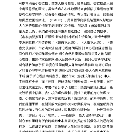
可以幫助縮小杏仁核，增加大腦可塑性，提高韌性。杏仁核是大腦
中處理恐懼的區域，當你透過左右移動眼睛來參與額頂葉網絡從而
使杏仁核安靜時，就會發生相反的情況。有人依此發展出「眼動減
敏與歷程更新療法」（EMDR），用目標導向的眼睛運動來幫助病
人在不帶恐懼的情況下處理事件和情緒。 請記住：無論我們本來
是怎麼以為，我們都可以隨時重新塑造自己，編寫自己的故事。
【名家讚譽推薦】汪漢澄 新光醫院神經科主治醫師／臺灣大學醫
學系副教授／科普作家／《醫療不思議》、《大腦不思議》、《醫
療史偵辦錄》作者洪仲清 臨床心理師胡展誥 諮商心理師陳志恆 諮
商心理師／暢銷作家焦傳金 國立自然科學博物館館長黃之盈 諮商
心理師／暢銷作家蔡振家 臺大音樂學研究所，腦與心智科學研究
所合聘教師蔡宇哲 哇賽心理學創辦人兼總編輯蔡佳璇 臨床心理師
／哇賽心理學執行長鄧善庭 諮商心理師謝伯讓 臺大心理系教授蘇
予昕 蘇予昕心理諮商所所長、暢銷作家（依姓氏筆畫排序）◆人
不輕狂枉少年，而「輕狂」若能搭配「科學知識」一起服用，則可
以通往恢復之路。本書作者分享了他在二十幾歲時的混亂生活，藉
此說明腦中額葉、杏仁核的運作機制，提供了實用的身心管理指
南。令我驚喜的是，這本書還告訴我「游目騁懷」的科學原理。當
我們拋開手機，在開闊的大自然中橫向移動眼球時，額頂葉網路的
活性增加，杏仁核的活性減弱，因此感到心曠神怡——神經科學證
實，「游目」可以「騁懷」。──蔡振家｜臺大音樂學研究所，腦
與心智科學研究所合聘教師◆本書廣泛的探討有關優化人的思考與
行為，以達成更有意義，更快樂的人生的重要課題。與其他眾多僅
具感性卻缺乏根據的所謂「勵志」或「心靈成長」的書籍大不相