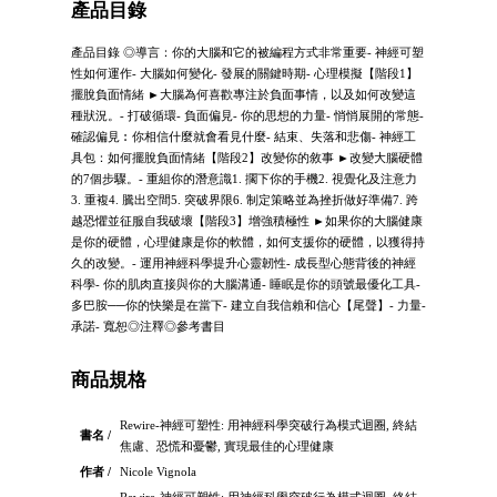
產品目錄
產品目錄 ◎導言：你的大腦和它的被編程方式非常重要- 神經可塑
性如何運作- 大腦如何變化- 發展的關鍵時期- 心理模擬【階段1】
擺脫負面情緒 ►大腦為何喜歡專注於負面事情，以及如何改變這
種狀況。- 打破循環- 負面偏見- 你的思想的力量- 悄悄展開的常態-
確認偏見︰你相信什麼就會看見什麼- 結束、失落和悲傷- 神經工
具包：如何擺脫負面情緒【階段2】改變你的敘事 ►改變大腦硬體
的7個步驟。- 重組你的潛意識1. 擱下你的手機2. 視覺化及注意力
3. 重複4. 騰出空間5. 突破界限6. 制定策略並為挫折做好準備7. 跨
越恐懼並征服自我破壞【階段3】增強積極性 ►如果你的大腦健康
是你的硬體，心理健康是你的軟體，如何支援你的硬體，以獲得持
久的改變。- 運用神經科學提升心靈韌性- 成長型心態背後的神經
科學- 你的肌肉直接與你的大腦溝通- 睡眠是你的頭號最優化工具-
多巴胺──你的快樂是在當下- 建立自我信賴和信心【尾聲】- 力量-
承諾- 寬恕◎注釋◎參考書目
商品規格
Rewire-神經可塑性: 用神經科學突破行為模式迴圈, 終結
書名 /
焦慮、恐慌和憂鬱, 實現最佳的心理健康
作者 /
Nicole Vignola
Rewire-神經可塑性: 用神經科學突破行為模式迴圈, 終結