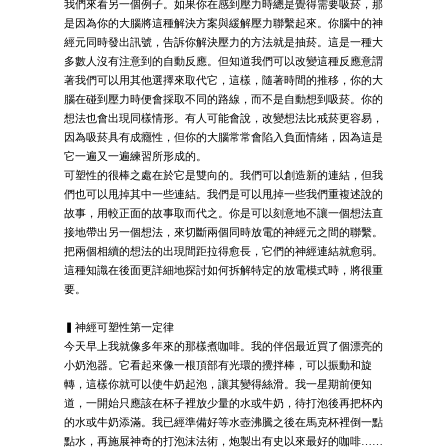
我們來看另一個例子。如果你在感到壓力時總是覺得需要吸菸，那
是因為你的大腦將這種解決方案與緩解壓力聯繫起來。你腦中的神
經元同時發出訊號，告訴你解決壓力的方法就是抽菸。這是一種大
多數人沒有注意到的自動反應。但知道我們可以改變這種反應意謂
著我們可以用其他選擇來取代它，這樣，隨著時間的推移，你的大
腦在碰到壓力時便會採取不同的路線，而不是自動想到吸菸。你的
想法也會出現同樣情形。有人可能會說，改變想法比戒菸更容易，
因為吸菸具有成癮性，但你的大腦常常會陷入負面情緒，因為這是
它一遍又一遍練習所形成的。
可塑性的很棒之處在於它是雙向的。我們可以創造新的連結，但我
們也可以甩掉其中一些連結。我們是可以甩掉一些我們重複述說的
故事，用較正面的故事取而代之。你是可以刻意地不讓一個想法直
接地帶出另一個想法，來切斷兩個同時放電的神經元之間的聯繫。
把兩個相續的想法的出現間距拉得愈長，它們的神經連結就愈弱。
這種知識在後面更詳細地探討如何拆解特定的放電模式時，將很重
要。
▍神經可塑性第一定律
今天早上我就像多年來的那樣煮咖啡。我的伴侶最近買了個漂亮的
小奶泡器。它看起來像一根頂部有光環的攪拌棒，可以振動和旋
轉，這樣你就可以使牛奶起泡，讓其變得絲滑。我一星期前便知
道，一開始只應該在杯子裡放少量的水或牛奶，待打泡後再把杯內
的水或牛奶添滿。我已經準備好等水壺沸騰之後在馬克杯裡倒一點
點水，再施展神奇的打泡沫法術，炮製出有史以來最好的咖啡……