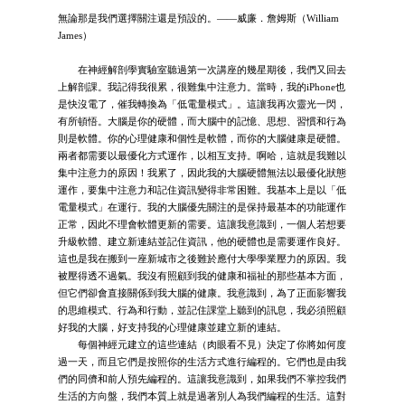
無論那是我們選擇關注還是預設的。——威廉．詹姆斯（William
James）
在神經解剖學實驗室聽過第一次講座的幾星期後，我們又回去
上解剖課。我記得我很累，很難集中注意力。當時，我的iPhone也
是快沒電了，催我轉換為「低電量模式」。這讓我再次靈光一閃，
有所頓悟。大腦是你的硬體，而大腦中的記憶、思想、習慣和行為
則是軟體。你的心理健康和個性是軟體，而你的大腦健康是硬體。
兩者都需要以最優化方式運作，以相互支持。啊哈，這就是我難以
集中注意力的原因！我累了，因此我的大腦硬體無法以最優化狀態
運作，要集中注意力和記住資訊變得非常困難。我基本上是以「低
電量模式」在運行。我的大腦優先關注的是保持最基本的功能運作
正常，因此不理會軟體更新的需要。這讓我意識到，一個人若想要
升級軟體、建立新連結並記住資訊，他的硬體也是需要運作良好。
這也是我在搬到一座新城市之後難於應付大學學業壓力的原因。我
被壓得透不過氣。我沒有照顧到我的健康和福祉的那些基本方面，
但它們卻會直接關係到我大腦的健康。我意識到，為了正面影響我
的思維模式、行為和行動，並記住課堂上聽到的訊息，我必須照顧
好我的大腦，好支持我的心理健康並建立新的連結。
每個神經元建立的這些連結（肉眼看不見）決定了你將如何度
過一天，而且它們是按照你的生活方式進行編程的。它們也是由我
們的同儕和前人預先編程的。這讓我意識到，如果我們不掌控我們
生活的方向盤，我們本質上就是過著別人為我們編程的生活。這對