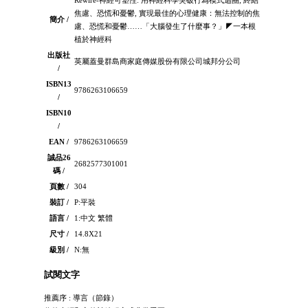
焦慮、恐慌和憂鬱, 實現最佳的心理健康：無法控制的焦
簡介 /
慮、恐慌和憂鬱……「大腦發生了什麼事？」◤一本根
植於神經科
出版社
英屬蓋曼群島商家庭傳媒股份有限公司城邦分公司
/
ISBN13
9786263106659
/
ISBN10
/
EAN /
9786263106659
誠品26
2682577301001
碼 /
頁數 /
304
裝訂 /
P:平裝
語言 /
1:中文 繁體
尺寸 /
14.8X21
級別 /
N:無
試閱文字
推薦序 : 導言（節錄）