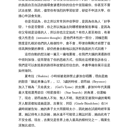
的負面自言自語的循環會滲透到你的信念中並阻礙你。你甚至不嘗
試去改變。因此，儘管你有強烈的學習欲望，卻從不申請大學。你
擔心申請會失敗。
你是否認為，你之所以常常與伴侶爭辯，是因為你為人「好爭
辯」？你是否覺得，你之所以無論去到哪裡都會製造事端，是因為
你父母就是這樣的人，所以你也注定如此？有些人甚至相信，有著
侵入性意念（intrusive thought）是他們本性的一部分，消極悲觀
態度是扎根於他們的人格個性中。會不會，即便你剛剛才經歷了值
得高興快樂的事情，卻仍然會自動地以批評和負面的方式回應？
這些自動的想法被一遍又一遍地重複，在我們大腦的溝通路徑
中得到加強，從而塑造了你的思維方式。但我在這裡要告訴各位，
我們是可以創造新的路徑和改變這些信念的。本書準備你展示這是
如何做到。
夏奇拉（Shakira）小時候被老師禁止參加合唱團，理由是她
的顫音「聽起來像山羊」。12、3歲的時候，碧昂絲（Beyonce）
加入了稱為「天命真女」（Girl’s Tyme）的女團，參加90年代美國
最大電視選秀節目《明星搜尋》（Star Search）的角逐，但選輸
了。現在，碧昂絲無人不知、無人不曉。我想甚至連我90歲的葡萄
牙人鄰居都知道她是誰。吉賽兒．邦臣（Gisele Bündchen）在14
歲時就被告知，她的鼻子太大而眼睛太小，因此她在試鏡時經常落
選。她記得有人告訴她，她永遠不可能登上雜誌封面，她由此有了
不安全感。現在，吉賽兒是世界上收入最高的模特兒之一，職業生
涯無比成功。