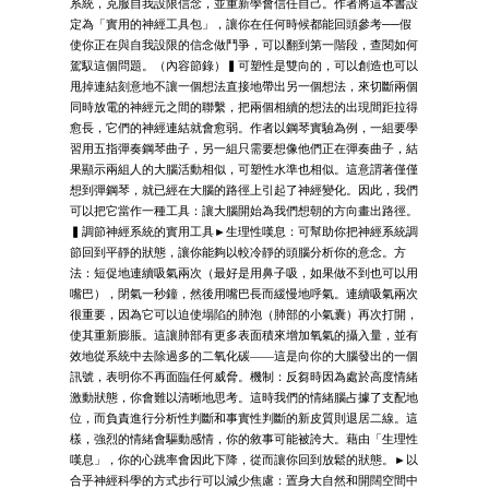
系統，克服自我設限信念，並重新學會信任自己。作者將這本書設
定為「實用的神經工具包」，讓你在任何時候都能回頭參考──假
使你正在與自我設限的信念做鬥爭，可以翻到第一階段，查閱如何
駕馭這個問題。（內容節錄）▍可塑性是雙向的，可以創造也可以
甩掉連結刻意地不讓一個想法直接地帶出另一個想法，來切斷兩個
同時放電的神經元之間的聯繫，把兩個相續的想法的出現間距拉得
愈長，它們的神經連結就會愈弱。作者以鋼琴實驗為例，一組要學
習用五指彈奏鋼琴曲子，另一組只需要想像他們正在彈奏曲子，結
果顯示兩組人的大腦活動相似，可塑性水準也相似。這意謂著僅僅
想到彈鋼琴，就已經在大腦的路徑上引起了神經變化。因此，我們
可以把它當作一種工具：讓大腦開始為我們想朝的方向畫出路徑。
▍調節神經系統的實用工具►生理性嘆息：可幫助你把神經系統調
節回到平靜的狀態，讓你能夠以較冷靜的頭腦分析你的意念。方
法：短促地連續吸氣兩次（最好是用鼻子吸，如果做不到也可以用
嘴巴），閉氣一秒鐘，然後用嘴巴長而緩慢地呼氣。連續吸氣兩次
很重要，因為它可以迫使塌陷的肺泡（肺部的小氣囊）再次打開，
使其重新膨脹。這讓肺部有更多表面積來增加氧氣的攝入量，並有
效地從系統中去除過多的二氧化碳——這是向你的大腦發出的一個
訊號，表明你不再面臨任何威脅。機制：反芻時因為處於高度情緒
激動狀態，你會難以清晰地思考。這時我們的情緒腦占據了支配地
位，而負責進行分析性判斷和事實性判斷的新皮質則退居二線。這
樣，強烈的情緒會驅動感情，你的敘事可能被誇大。藉由「生理性
嘆息」，你的心跳率會因此下降，從而讓你回到放鬆的狀態。►以
合乎神經科學的方式步行可以減少焦慮：置身大自然和開闊空間中