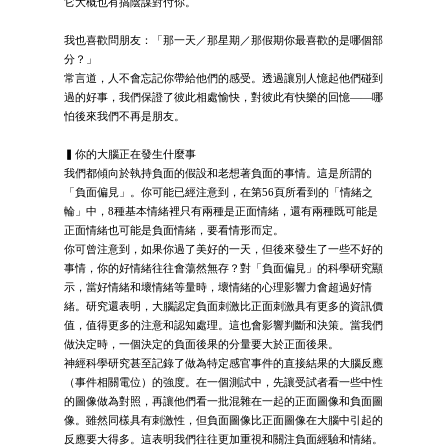
它大概也有搞陰謀對付你。
我也喜歡問朋友：「那一天／那星期／那假期你最喜歡的是哪個部
分？」
常言道，人不會忘記你帶給他們的感受。透過讓別人憶起他們碰到
過的好事，我們保證了彼此相處愉快，對彼此有快樂的回憶——哪
怕後來我們不再是朋友。
▍你的大腦正在發生什麼事
我們都傾向於執持負面的假設和老想著負面的事情。這是所謂的
「負面偏見」。你可能已經注意到，在第56頁所看到的「情緒之
輪」中，8種基本情緒裡只有兩種是正面情緒，還有兩種既可能是
正面情緒也可能是負面情緒，要看情形而定。
你可曾注意到，如果你過了美好的一天，但後來發生了一些不好的
事情，你的好情緒往往會蕩然無存？對「負面偏見」的科學研究顯
示，當好情緒和壞情緒等量時，壞情緒的心理影響力會超過好情
緒。研究還表明，大腦認定負面刺激比正面刺激具有更多的資訊價
值，值得更多的注意和認知處理。這也會影響判斷和決策。當我們
做決定時，一個決定的負面後果的分量要大於正面後果。
神經科學研究甚至記錄了做為特定感官事件的直接結果的大腦反應
（事件相關電位）的強度。在一個測試中，先讓受試者看一些中性
的圖像做為對照，再讓他們看一批混雜在一起的正面圖像和負面圖
像。雖然同樣具有刺激性，但負面圖像比正面圖像在大腦中引起的
反應要大得多。這表明我們往往更加重視和關注負面經驗和情緒。