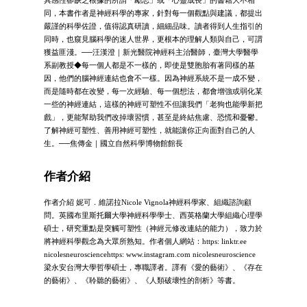
同，本書作者是神經科學的專家，針對每一個觀點與建議，都提出
嚴謹的科學佐證，值得認真研讀，細細品味。讀者得到人生指引的
同時，也窺見腦科學的迷人世界，更根本的理解人類與自己，可謂
獲益匪淺。──汪漢澄｜新光醫院神經科主治醫師，臺灣大學醫學
系副教授◆每一個人都是不一樣的，即使是雙胞胎有著同樣的基
因，他們的腦神經連結也會不一樣。因為神經系統不是一成不變，
而是隨時都在改變，每一次經驗、每一個想法，都會增強或弱化某
一些的神經連結，這樣的神經可塑性不但讓我們「老狗也能學新把
戲」，更能幫助我們改掉壞習慣，甚至是終結焦慮、恐慌和憂鬱。
了解神經可塑性、善用神經可塑性，就能讓你正向面對自己的人
生。──焦傳金｜國立自然科學博物館館長
作者介紹
作者介紹 妮可．維諾拉Nicole Vignola神經科學家、組織諮詢顧
問。英國布里斯托爾大學神經科學學士、西英格蘭大學組織心理學
碩士，研究重點是突觸可塑性（神經元修改連結的能力），致力於
將神經科學觀念為大眾所熟知。作者個人網站：https: linktr.ee
nicolesneurosciencehttps: www.instagram.com nicolesneuroscience
梁永安台灣大學哲學碩士，專職譯者。譯有《愛的藝術》、《存在
的藝術》、《聆聽的藝術》、《人類破壞性的剖析》等書。