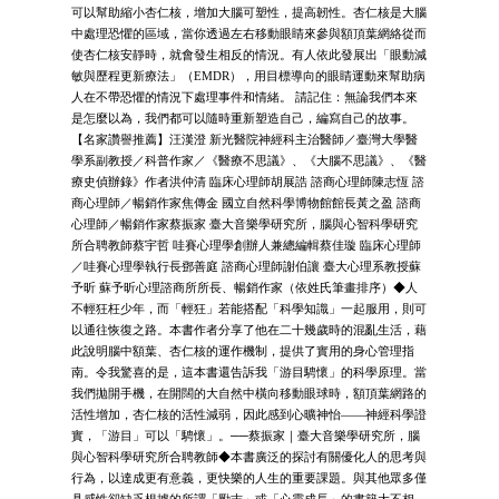
可以幫助縮小杏仁核，增加大腦可塑性，提高韌性。杏仁核是大腦
中處理恐懼的區域，當你透過左右移動眼睛來參與額頂葉網絡從而
使杏仁核安靜時，就會發生相反的情況。有人依此發展出「眼動減
敏與歷程更新療法」（EMDR），用目標導向的眼睛運動來幫助病
人在不帶恐懼的情況下處理事件和情緒。 請記住：無論我們本來
是怎麼以為，我們都可以隨時重新塑造自己，編寫自己的故事。
【名家讚譽推薦】汪漢澄 新光醫院神經科主治醫師／臺灣大學醫
學系副教授／科普作家／《醫療不思議》、《大腦不思議》、《醫
療史偵辦錄》作者洪仲清 臨床心理師胡展誥 諮商心理師陳志恆 諮
商心理師／暢銷作家焦傳金 國立自然科學博物館館長黃之盈 諮商
心理師／暢銷作家蔡振家 臺大音樂學研究所，腦與心智科學研究
所合聘教師蔡宇哲 哇賽心理學創辦人兼總編輯蔡佳璇 臨床心理師
／哇賽心理學執行長鄧善庭 諮商心理師謝伯讓 臺大心理系教授蘇
予昕 蘇予昕心理諮商所所長、暢銷作家（依姓氏筆畫排序）◆人
不輕狂枉少年，而「輕狂」若能搭配「科學知識」一起服用，則可
以通往恢復之路。本書作者分享了他在二十幾歲時的混亂生活，藉
此說明腦中額葉、杏仁核的運作機制，提供了實用的身心管理指
南。令我驚喜的是，這本書還告訴我「游目騁懷」的科學原理。當
我們拋開手機，在開闊的大自然中橫向移動眼球時，額頂葉網路的
活性增加，杏仁核的活性減弱，因此感到心曠神怡——神經科學證
實，「游目」可以「騁懷」。──蔡振家｜臺大音樂學研究所，腦
與心智科學研究所合聘教師◆本書廣泛的探討有關優化人的思考與
行為，以達成更有意義，更快樂的人生的重要課題。與其他眾多僅
具感性卻缺乏根據的所謂「勵志」或「心靈成長」的書籍大不相