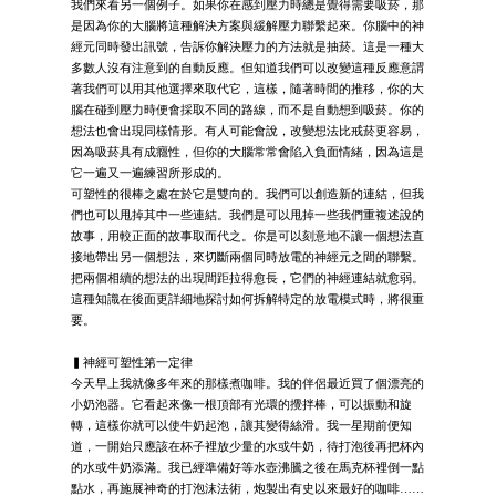
我們來看另一個例子。如果你在感到壓力時總是覺得需要吸菸，那
是因為你的大腦將這種解決方案與緩解壓力聯繫起來。你腦中的神
經元同時發出訊號，告訴你解決壓力的方法就是抽菸。這是一種大
多數人沒有注意到的自動反應。但知道我們可以改變這種反應意謂
著我們可以用其他選擇來取代它，這樣，隨著時間的推移，你的大
腦在碰到壓力時便會採取不同的路線，而不是自動想到吸菸。你的
想法也會出現同樣情形。有人可能會說，改變想法比戒菸更容易，
因為吸菸具有成癮性，但你的大腦常常會陷入負面情緒，因為這是
它一遍又一遍練習所形成的。
可塑性的很棒之處在於它是雙向的。我們可以創造新的連結，但我
們也可以甩掉其中一些連結。我們是可以甩掉一些我們重複述說的
故事，用較正面的故事取而代之。你是可以刻意地不讓一個想法直
接地帶出另一個想法，來切斷兩個同時放電的神經元之間的聯繫。
把兩個相續的想法的出現間距拉得愈長，它們的神經連結就愈弱。
這種知識在後面更詳細地探討如何拆解特定的放電模式時，將很重
要。
▍神經可塑性第一定律
今天早上我就像多年來的那樣煮咖啡。我的伴侶最近買了個漂亮的
小奶泡器。它看起來像一根頂部有光環的攪拌棒，可以振動和旋
轉，這樣你就可以使牛奶起泡，讓其變得絲滑。我一星期前便知
道，一開始只應該在杯子裡放少量的水或牛奶，待打泡後再把杯內
的水或牛奶添滿。我已經準備好等水壺沸騰之後在馬克杯裡倒一點
點水，再施展神奇的打泡沫法術，炮製出有史以來最好的咖啡……