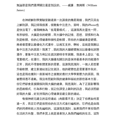
無論那是我們選擇關注還是預設的。——威廉．詹姆斯（William
James）
在神經解剖學實驗室聽過第一次講座的幾星期後，我們又回去
上解剖課。我記得我很累，很難集中注意力。當時，我的iPhone也
是快沒電了，催我轉換為「低電量模式」。這讓我再次靈光一閃，
有所頓悟。大腦是你的硬體，而大腦中的記憶、思想、習慣和行為
則是軟體。你的心理健康和個性是軟體，而你的大腦健康是硬體。
兩者都需要以最優化方式運作，以相互支持。啊哈，這就是我難以
集中注意力的原因！我累了，因此我的大腦硬體無法以最優化狀態
運作，要集中注意力和記住資訊變得非常困難。我基本上是以「低
電量模式」在運行。我的大腦優先關注的是保持最基本的功能運作
正常，因此不理會軟體更新的需要。這讓我意識到，一個人若想要
升級軟體、建立新連結並記住資訊，他的硬體也是需要運作良好。
這也是我在搬到一座新城市之後難於應付大學學業壓力的原因。我
被壓得透不過氣。我沒有照顧到我的健康和福祉的那些基本方面，
但它們卻會直接關係到我大腦的健康。我意識到，為了正面影響我
的思維模式、行為和行動，並記住課堂上聽到的訊息，我必須照顧
好我的大腦，好支持我的心理健康並建立新的連結。
每個神經元建立的這些連結（肉眼看不見）決定了你將如何度
過一天，而且它們是按照你的生活方式進行編程的。它們也是由我
們的同儕和前人預先編程的。這讓我意識到，如果我們不掌控我們
生活的方向盤，我們本質上就是過著別人為我們編程的生活。這對