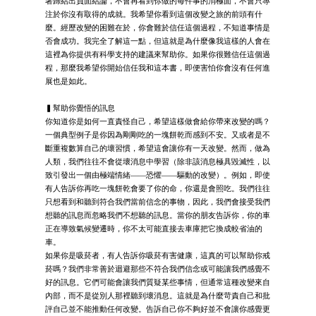
著歸結出負面結論，不會再看到你做的每件事的消極面，不會只專
注於你沒有取得的成就。我希望你看到這個改變之旅的前頭有什
麼。經歷改變的困難在於，你會難於信任這個過程，不知道事情是
否會成功。我完全了解這一點，但這就是為什麼像我這樣的人會在
這裡為你提供有科學支持的建議來幫助你。如果你很難信任這個過
程，那麼我希望你開始信任我和這本書，即便害怕你會沒有任何進
展也是如此。
▍幫助你覺悟的訊息
你知道你是如何一直責怪自己，希望這樣做會給你帶來改變的嗎？
一個典型例子是你因為剛剛吃的一塊餅乾而感到不安。又或者是不
斷重複數算自己的壞習慣，希望這會讓你有一天改變。然而，做為
人類，我們往往不會從壞消息中學習（除非該消息極具毀滅性，以
致引發出一個由極端情緒——恐懼——驅動的改變）。例如，即使
有人告訴你再吃一塊餅乾會要了你的命，你還是會照吃。我們往往
只想看到和聽到符合我們當前信念的事物，因此，我們會接受我們
想聽的訊息而忽略我們不想聽的訊息。當你的朋友告訴你，你的車
正在導致氣候變遷時，你不太可能直接去車庫把它換成較省油的
車。
如果你是吸菸者，有人告訴你吸菸有害健康，這真的可以幫助你戒
菸嗎？我們非常善於迴避那些不符合我們信念或可能讓我們感覺不
好的訊息。它們可能會讓我們質疑某些事情，但通常這種改變來自
內部，而不是從別人那裡聽到壞消息。這就是為什麼苛責自己和批
評自己並不能推動任何改變。告訴自己你不夠好並不會讓你感覺更