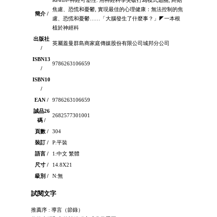
焦慮、恐慌和憂鬱, 實現最佳的心理健康：無法控制的焦
簡介 /
慮、恐慌和憂鬱……「大腦發生了什麼事？」◤一本根
植於神經科
出版社
英屬蓋曼群島商家庭傳媒股份有限公司城邦分公司
/
ISBN13
9786263106659
/
ISBN10
/
EAN /
9786263106659
誠品26
2682577301001
碼 /
頁數 /
304
裝訂 /
P:平裝
語言 /
1:中文 繁體
尺寸 /
14.8X21
級別 /
N:無
試閱文字
推薦序 : 導言（節錄）