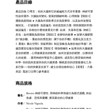
產品目錄
產品目錄 ◎導言：你的大腦和它的被編程方式非常重要- 神經可塑
性如何運作- 大腦如何變化- 發展的關鍵時期- 心理模擬【階段1】
擺脫負面情緒 ►大腦為何喜歡專注於負面事情，以及如何改變這
種狀況。- 打破循環- 負面偏見- 你的思想的力量- 悄悄展開的常態-
確認偏見︰你相信什麼就會看見什麼- 結束、失落和悲傷- 神經工
具包：如何擺脫負面情緒【階段2】改變你的敘事 ►改變大腦硬體
的7個步驟。- 重組你的潛意識1. 擱下你的手機2. 視覺化及注意力
3. 重複4. 騰出空間5. 突破界限6. 制定策略並為挫折做好準備7. 跨
越恐懼並征服自我破壞【階段3】增強積極性 ►如果你的大腦健康
是你的硬體，心理健康是你的軟體，如何支援你的硬體，以獲得持
久的改變。- 運用神經科學提升心靈韌性- 成長型心態背後的神經
科學- 你的肌肉直接與你的大腦溝通- 睡眠是你的頭號最優化工具-
多巴胺──你的快樂是在當下- 建立自我信賴和信心【尾聲】- 力量-
承諾- 寬恕◎注釋◎參考書目
商品規格
Rewire-神經可塑性: 用神經科學突破行為模式迴圈, 終結
書名 /
焦慮、恐慌和憂鬱, 實現最佳的心理健康
作者 /
Nicole Vignola
Rewire-神經可塑性: 用神經科學突破行為模式迴圈, 終結