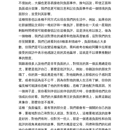
不僅如此，大腦也更容易接收到負面事件。換句話說，即使正面和
負面成分並陳，我們也更可能注意和記住負面事件或一個情境的負
面部分，並受到其影響。
這種情形也以各種不同方式出現在我們的生活中。例如，如果你的
社群媒體貼文得到一堆好評和一條負評，那麼你在一天或一星期的
剩餘時間裡很可能都會惦記住這條負評。這是演化有以致之。做為
一個物種，我們必須對潛在的威脅和危險高度敏感，這對我們的生
存至關重要。我們已經看到在8種基本情緒中，負面情緒占大多
數。但我們是可以改變這種偏見的。喬科維奇在輸給阿爾卡拉斯後
接受的採訪中表示他感謝之前的其他贏球，這就是不以壞事推翻好
事的態度。
我聽過很多人說他們是非常負面的人，對情況的第一個反應總是怨
尤，要麼是批評自己，要麼是批評別人。例如，你聽說你的朋友升
職了，你的第一個反應是他不配，對他能夠坐上那樣的位子感到震
驚。或者你認為這不公平，因為你對他的個人生活有了解。但你的
偏見極可能讓你忽略了他的所有優點，忽略了讓他配升職原因。另
一個例子是，當你看到伴侶以前伴侶的照片時，你會覺得他們比你
強或比你好看。我們的大腦喜歡專注於負面的事情上，如果這聽起
來像你，那麼你並不孤單。
這種「負面偏見」最有害的部分是，我們都會有一個關於自己的故
事，重複地對自己和對別人述說。對某些人，這種重複述說的故事
是好的，對他們有利，但對另一些人，那是一個透過負面性和自我
批評的視角來維持的故事。我們大概是從父母、同儕和我們的社經
地位中獲得這個故事。你大概是透過觀察父母的做事方式而學會這