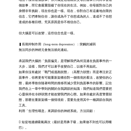
個故事，而它會嚴重阻礙了你現在的生活。例如，你母親對自己的
身體非常挑剔，現在你也是一樣。現在，你對自己有這畫地自限的
信念，它們牽制住你，讓你成為不了你想成為的人，達成不了你想
達成的各種目標。究其原因是你不相信自己。
但大腦是可以改變，這些信念也是一樣。
▍長期抑制作用（long-term depression）：突觸的減弱
無法同步的神經元會無法彼此連結。
承認我們大腦的「負面偏見」是理解我們為何流連在負面事件的一
大步，這樣，我們才可以著手改變自己，以後不再如此。
如果你沒有處於「戰鬥或逃跑狀態」（高壓力狀態）而是專注於正
面事件，你將更有可能重新架構你對一個情境的看法，改變你的心
態，最終導致你隨著時間的推移而減少受到負面事件的影響。記住
我們在上一章中學到的關於自我調節的知識：我們知道我們需要把
心靈保持在冷靜狀態才能改變我們的心態。如果你處於高度警覺狀
態，那麼在重新架構一個情境前，需要先使用其中一種調節自我的
工具。
利用「生理性嘆息」來調節你的神經系統。方法回顧：
 短促地連續吸氣兩次（最好是用鼻子吸，如果做不到也可以用嘴
巴）。