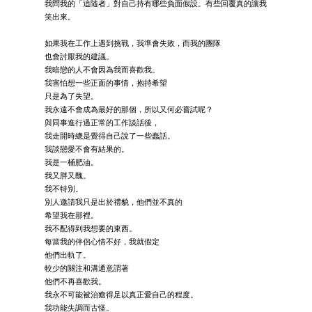
我問我的「追隨者」對自己持有哪些負面假設。有些回覆真的讓我
笑出來。
如果我在工作上遇到挑戰，我準會失敗，而我的團隊
也會討厭我的建議。
我暗戀的人不會因為我而喜歡我。
我害怕想一些正面的事情，抱持希望
只是為了失望。
我永遠不會成為最好的那個，所以又何必嘗試呢？
與同事進行過正常的工作談話後，
我走開時總是覺得自己說了一些蠢話。
我談戀愛不會有結果的。
我是一桶肥油。
我又胖又醜。
我不特別。
別人邀請我只是出於禮貌，他們並不真的
希望我在那裡。
我不配得到我想要的東西。
每當我的伴侶心情不好，我就假定
他們出軌了。
較少的關注和溝通意謂著
他們不再喜歡我。
我永不可能被治癒得足以真正愛自己的程度。
我功能失調而古怪。