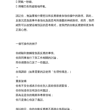
 閉氣一秒鐘。
 用嘴巴長而緩慢地呼氣。
請記住，無論重複什麼想法和反應都會加強你腦中的路徑。因此，
反芻沉思負面事件會強化負面思考與擔憂的神經路徑。然而，我們
絕對可以改變這種預設的思考模式，使我們的自動反應變得更加有
正面心態。
一個可操作的例子
你經驗到會觸發負面反應的事情。
你與同事進行了與工作相關的討論，
而你感覺自己說了一些蠢話。
→
自我調節（如果需要的話使用「生理性嘆息」）
→
重新架構
你有不安全感表示你在別人面前很容易緊張，
但你知道你沒有說任何蠢話，
因為這是你的職業和專業領域；
你只是擔心你說了蠢話。
假以時日，你的自動反應將不再跳出負面結論，