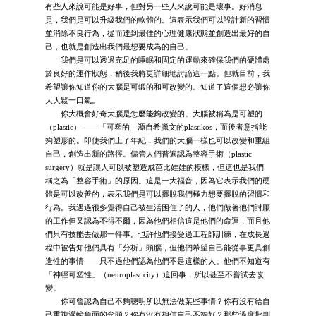
有些人來說可能是好事，但對另一些人來說可能是壞事。好消息
是，我們是可以升級我們的軟體的。這表示我們可以設計新的習慣
並消除不良行為，從而達到最佳的心理健康狀態並創造出最好的自
己，也就是創造出我們最想要成為的自己。
我們是可以透過充足的睡眠和固定的運動來確保我們的硬體處
於良好的運作狀態，稍後我將更詳細地討論這一點。但就目前，我
希望讓你知道你的大腦是可鍛的和可改變的。知道了這個想必讓你
大大鬆一口氣。
你大概會好奇大腦是怎麼能夠改變的。大腦被稱為是可塑的
（plastic）—— 「可塑的」源自希臘文的plastikos，而後者意指能
夠塑形的。即使我們上了年紀，我們的大腦一樣也可以改變和重組
自己，創造出新的路徑。儘管人們普遍認為整容手術（plastic
surgery）就是讓人可以被塑造成芭比娃娃的模樣，但這也是我們
稱之為「整容手術」的原因。這是一大福音，因為它表示我們的硬
體是可以改善的，表示我們是可以擺脫我們極力想要擺脫的習慣和
行為。我遇過很多覺得自己被生活困住了的人，他們做著他們討厭
的工作但又認為不得不爾，因為他們相信這是他們的命運，而且他
們只有技能去做那一件事。也許他們接受過工程師訓練，在成長過
程中被告知他們具有「分析」頭腦，但他們希望自己能從事更具創
造性的事情——只不過他們認為他們不是這樣的人。他們不知道有
「神經可塑性」（neuroplasticity）這回事，所以甚至不嘗試去改
變。
你可曾認為自己不夠聰明所以無法做某些事情？你有沒有給自
己重複灌輸負面的念頭？你有沒有相信自己不夠好？那些過度批判