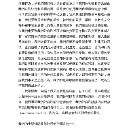
慣和行為，是我們偶然得之還是蓄意為之？我們的習慣和行為是由
我們自己決定和選擇的嗎，還是說它們是我們透過環境無意中獲
得？直到我取得神經科學學位之後，我才意識到答案是兩種成分兼
有。我們受到周遭世界的塑造，被我們的同儕、環境、宗教或文化
等外在事物所影響，而在大多數情況下，我們應該珍惜這些影響。
但我們也受到我們對自己反覆灌輸的負面思考模式和負面敘事所左
右，它們對我們想要達成的目標構成障礙。我們都相信，在人生的
某個時刻，我們做得不夠好。我們只恨不能重新來過，對此不能釋
懷，從而阻礙了我們充分發揮自己的潛力。這些信念、習慣和行為
有些是偶然獲得的，有些是出自我們自己的安排。但人類心靈的美
妙之處在於，無論這些信念是如何形成，它們都是有可能改變的。
我們是可以透過自己的安排來改變我們既有的程式設計。本書要從
神經科學的角度解釋我們的大腦為什麼可以改變，並為各位提供可
以應用於日常生活的神經工具包。我們所有人都有權期望的是，無
論我們本來是怎樣以為，我們都是可以隨時重新塑造自己，成為任
何我們想成為的人。
我常聽到一句話：我天生就是這樣的。忘了它吧，因為透過把
大腦中的神經元重新連接，我們是可以塑造我們的思想、習慣和行
為，從而重塑我們對自己的潛意識信念。我們對自己訴說的自我故
事強烈影響著我們如何看待自己。這會驅動我們的自動反應
（automatic reaction）和行為，進而改變別人對我們的看法。
我們的生活經驗將等於我們所關注的一切，