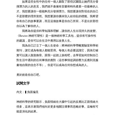
如果這些女性中的任何一個人聽取了那些試圖阻止她們充分發
揮潛力的人的意見，我們就不會擁有音樂和時尚產業一些最棒的人
才。我想要讓你一樣能夠充分發揮潛力。我想要讓你對現在的自己
不是那麼的理所當然。我想要讓你撕掉別人給你貼的標籤。我希望
你有自己的故事要講，而且這個故事是你自己所寫，不是出於那些
自以為了解你的人。
我將為你提供科學知識和理解，讓你的人生出現持久的改變。
《Rewire-神經可塑性》是一個神經科學工具包，提供有可操作性
的建議，是你可以在生活中應用以改善人生。
我為自己訂立了一個人生使命：將神經科學帶離實驗室和學術
期刊，讓它成為每個人都能受用。每個人有必要認識它，因為它確
實可以讓人脫胎換骨。跟我一起踏上旅程吧，去學習如何控制自己
對生活中遇到的任何事情的應對（這些事情從調節壓力反應到克服
畫地自限的信念不等）。你是可以成為任何你想成為的人。
勇於創造你自己吧。
試閱文字
內文 : ▍負面偏見
神經科學的研究顯示，負面情緒在大腦中引起的反應比正面情緒大
得多，這表示著我們傾向於更多地關注壞事而忽略好事。這極有可
能是演化的結果。