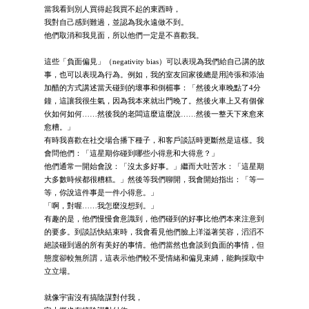
當我看到別人買得起我買不起的東西時，
我對自己感到難過，並認為我永遠做不到。
他們取消和我見面，所以他們一定是不喜歡我。
這些「負面偏見」（negativity bias）可以表現為我們給自己講的故
事，也可以表現為行為。例如，我的室友回家後總是用誇張和添油
加醋的方式講述當天碰到的壞事和倒楣事：「然後火車晚點了4分
鐘，這讓我很生氣，因為我本來就出門晚了。然後火車上又有個傢
伙如何如何……然後我的老闆這麼這麼說……然後一整天下來愈來
愈糟。」
有時我喜歡在社交場合播下種子，和客戶談話時更斷然是這樣。我
會問他們：「這星期你碰到哪些小得意和大得意？」
他們通常一開始會說：「沒太多好事。」繼而大吐苦水：「這星期
大多數時候都很糟糕。」然後等我們聊開，我會開始指出：「等一
等，你說這件事是一件小得意。」
「啊，對喔……我怎麼沒想到。」
有趣的是，他們慢慢會意識到，他們碰到的好事比他們本來注意到
的要多。到談話快結束時，我會看見他們臉上洋溢著笑容，滔滔不
絕談碰到過的所有美好的事情。他們當然也會談到負面的事情，但
態度卻較無所謂，這表示他們較不受情緒和偏見束縛，能夠採取中
立立場。
就像宇宙沒有搞陰謀對付我，