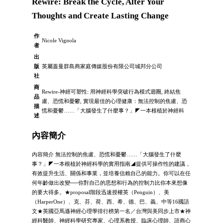
Rewire: Break the Cycle, Alter Your
Thoughts and Create Lasting Change
作
Nicole Vignola
者
出
版
英屬蓋曼群島商家庭傳媒股份有限公司城邦分公司
社
商
Rewire-神經可塑性: 用神經科學突破行為模式迴圈, 終結焦
品
慮、恐慌和憂鬱, 實現最佳的心理健康：無法控制的焦慮、恐
描
慌和憂鬱……「大腦發生了什麼事？」◤一本根植於神經科
述
內容簡介
內容簡介 無法控制的焦慮、恐慌和憂鬱……「大腦發生了什麼
事？」◤一本根植於神經科學的實用指南◢提供可操作性的建議，
有效提升生活、關係和事業，並培養信賴自己的能力。你可以在任
何年齡做出改變──你對自己的思想和行為的控制力比你本來想像
的要大得多。★proposal階段迅速授權英（Penguin）、美
（HarperOne）、克、芬、荷、西、希、德、巴、義、中等16國語
文★英國亞馬遜神經心理學排行榜第一名／台灣與美同步上市★神
經科醫師、神經科學研究專家、心理系教授、臨床心理師、諮商心