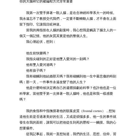
你的大腦和它的被編程方式非常重要
我第一次雙手捧著一顆人腦，是在念神經科學系大一的時候。
我永遠忘不了教授交代我們，一定要不斷轉動人腦，才不會在上面
留下指印。它讓我目眩神迷。
當我的拇指按在人腦的顳葉時，我心想我是觸及了腦主人的一
個又一個記憶。他的灰質其實是他的整個人生。
我心潮起伏，想到︰
他生前快樂嗎？
我指尖碰到的正好是他墜入愛河的一刻嗎？
他有墜入愛河過嗎？
他有孩子嗎？
我有碰觸到他結婚那天嗎？我有碰觸到他一生中最悲傷的時刻
嗎︰那一天，一件事件永遠改變了他的人生？
他是什麼時候決定將自己的遺體捐獻給科學？也許他也是一位
科學家。當他雙手第一次捧著一顆人腦時，他也是和我一樣感覺
嗎？
我的食指和中指撫摸著他的額葉皮質（frontal cortex），想知
道他生前是否過著美好的生活，又或是煩惱多多。他一生的事件就
發生在我的面前，讓我可以把他從生到死的歷程一一觸摸。我的心
想要爆炸。
從我記事起，我就一直想知道，我們的生活、思想、信仰、習