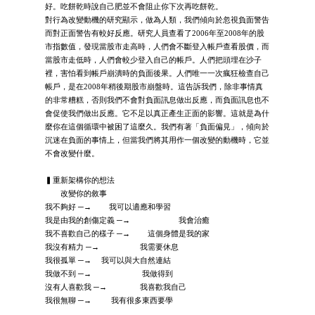
好。吃餅乾時說自己肥並不會阻止你下次再吃餅乾。
對行為改變動機的研究顯示，做為人類，我們傾向於忽視負面警告
而對正面警告有較好反應。研究人員查看了2006年至2008年的股
市指數值，發現當股市走高時，人們會不斷登入帳戶查看股價，而
當股市走低時，人們會較少登入自己的帳戶。人們把頭埋在沙子
裡，害怕看到帳戶崩潰時的負面後果。人們唯一一次瘋狂檢查自己
帳戶，是在2008年稍後期股市崩盤時。這告訴我們，除非事情真
的非常糟糕，否則我們不會對負面訊息做出反應，而負面訊息也不
會促使我們做出反應。它不足以真正產生正面的影響。這就是為什
麼你在這個循環中被困了這麼久。我們有著「負面偏見」，傾向於
沉迷在負面的事情上，但當我們將其用作一個改變的動機時，它並
不會改變什麼。
▍重新架構你的想法
改變你的敘事
我不夠好 ─→ 我可以適應和學習
我是由我的創傷定義 ─→ 我會治癒
我不喜歡自己的樣子 ─→ 這個身體是我的家
我沒有精力 ─→ 我需要休息
我很孤單 ─→ 我可以與大自然連結
我做不到 ─→ 我做得到
沒有人喜歡我 ─→ 我喜歡我自己
我很無聊 ─→ 我有很多東西要學