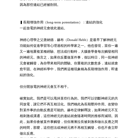
因為那些連結已經被削弱。
▍長期增強作用（long-term potentiation）：連結的強化
一起放電的神經元會彼此連結。
神經心理學之父唐納德．赫布（Donald Hebb）是最早了解神經元
功能如何促進學習等心理過程的科學家之一。他也發現，當你一遍
又一遍地重複某種經驗、想法或行動時，大腦會學會每次觸發相同
的神經元。換言之，如果你反覆做某件事，假以時日，同一批神經
元會被觸發，為你帶來相同的體驗。你重複的次數愈多，連結就會
愈牢固。在神經科學中，我們將這種現象稱為長期增強作用，即連
結的強化。
但分開放電的神經元會互不相干。
確實如此。我們是可以甩掉某些行為的。我們可以切斷神經元的共
同放電，讓它們不再互相活化。我們稱此為長期壓抑作用。改變你
對某件事的自動反應是可能的。赫布定律解釋說，如果神經元不互
相刺激或溝通，這些神經元的連結就會隨著時間的推移而減弱。因
此，如果你會被某件事觸發，但你漸漸拉長被刺激和做出反應之間
的時間，那麼，這些想法或神經元將不再相互觸發，你也不會立即
做出反應。