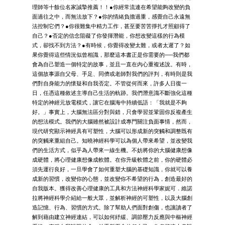
理師等十餘位名家誠摯推薦！！●你經常流連在希望能夠改變的負
面過往之中，而無法放下？●你的情緒負擔過重，感覺自己永遠無
法控制它們？●你很難集中精力工作，甚至要苦苦掙扎才照顧得了
自己？●否定的信念阻礙了你發揮潛能，你想改變這樣的行為模
式，卻找不到方法？●有時候，你覺得改變太難，或者太遲了？如
果你覺得這些情況似曾相識，那麼這本書正是你需要的──我們都
會為自己塑造一個特定的故事，並且一直在內心重複述說。有時，
這個故事源自父母、手足、同儕或老師對我們的評判，有時則是我
們對自身能力的懷疑和自我否定。不管從何而來，許多人日復一
日，任憑這種敘述主導自己生活的軌跡。我們潛意識不斷強化這種
特定的神經元放電模式，讓它在腦海中持續低語：「我就是不夠
好。」事實上，大腦無法區分對與錯，只會學習並鞏固你反複產生
的想法模式。我們的大腦雖然被設計成專門關注負面事情，然而，
現代研究顯示神經具有可塑性，大腦可以形成新的突觸和調整既有
的突觸來重組自己。知曉神經科學可以為個人帶來希望，並改變我
們的生活方式，似乎為人帶來一線生機。不妨將你的大腦健康想像
成硬體，將心理健康想像成軟體。在你升級軟體之前，你的硬體必
須先運行良好，一旦學會了如何重塑大腦的基礎知識，你就可以養
成新的習慣，改變你的心態，並改變你不希望的行為，創造最好的
自我版本。獲得改善心理健康的工具和方法神經科學家妮可．維諾
拉將神經科學介紹給一般大眾，並解析神經的可塑性，以及大腦創
造記憶、行為、習慣的方式。除了幫助人們面對創傷，也讓讀者了
解到藉由建立神經連結，可以如何紓緩、調節壓力反應與中樞神經