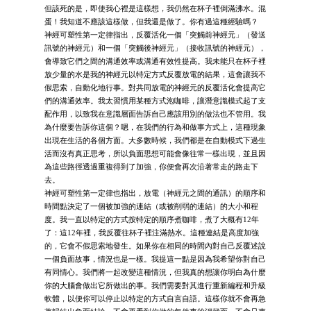
但該死的是，即使我心裡是這樣想，我仍然在杯子裡倒滿沸水。混
蛋！我知道不應該這樣做，但我還是做了。你有過這種經驗嗎？
神經可塑性第一定律指出，反覆活化一個「突觸前神經元」（發送
訊號的神經元）和一個「突觸後神經元」（接收訊號的神經元），
會導致它們之間的溝通效率或溝通有效性提高。我未能只在杯子裡
放少量的水是我的神經元以特定方式反覆放電的結果，這會讓我不
假思索，自動化地行事。對共同放電的神經元的反覆活化會提高它
們的溝通效率。我太習慣用某種方式泡咖啡，讓潛意識模式起了支
配作用，以致我在意識層面告訴自己應該用別的做法也不管用。我
為什麼要告訴你這個？嗯，在我們的行為和做事方式上，這種現象
出現在生活的各個方面。大多數時候，我們都是在自動模式下過生
活而沒有真正思考，所以負面思想可能會像往常一樣出現，並且因
為這些路徑透過重複得到了加強，你便會再次沿著常走的路走下
去。
神經可塑性第一定律也指出，放電（神經元之間的通訊）的順序和
時間點決定了一個被加強的連結（或被削弱的連結）的大小和程
度。我一直以特定的方式按特定的順序煮咖啡，煮了大概有12年
了：這12年裡，我反覆往杯子裡注滿熱水。這種連結是高度加強
的，它會不假思索地發生。如果你在相同的時間內對自己反覆述說
一個負面故事，情況也是一樣。我提這一點是因為我希望你對自己
有同情心。我們將一起改變這種情況，但我真的想讓你明白為什麼
你的大腦會做出它所做出的事。我們需要對其進行重新編程和升級
軟體，以便你可以停止以特定的方式自言自語。這樣你就不會再急