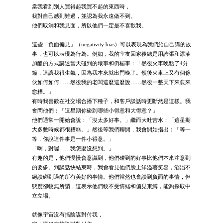
當我看到別人買得起我買不起的東西時，
我對自己感到難過，並認為我永遠做不到。
他們取消和我見面，所以他們一定是不喜歡我。
這些「負面偏見」（negativity bias）可以表現為我們給自己講的故
事，也可以表現為行為。例如，我的室友回家後總是用誇張和添油
加醋的方式講述當天碰到的壞事和倒楣事：「然後火車晚點了4分
鐘，這讓我很生氣，因為我本來就出門晚了。然後火車上又有個傢
伙如何如何……然後我的老闆這麼這麼說……然後一整天下來愈來
愈糟。」
有時我喜歡在社交場合播下種子，和客戶談話時更斷然是這樣。我
會問他們：「這星期你碰到哪些小得意和大得意？」
他們通常一開始會說：「沒太多好事。」繼而大吐苦水：「這星期
大多數時候都很糟糕。」然後等我們聊開，我會開始指出：「等一
等，你說這件事是一件小得意。」
「啊，對喔……我怎麼沒想到。」
有趣的是，他們慢慢會意識到，他們碰到的好事比他們本來注意到
的要多。到談話快結束時，我會看見他們臉上洋溢著笑容，滔滔不
絕談碰到過的所有美好的事情。他們當然也會談到負面的事情，但
態度卻較無所謂，這表示他們較不受情緒和偏見束縛，能夠採取中
立立場。
就像宇宙沒有搞陰謀對付我，