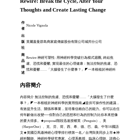
Rewire: Break the Cycle, Alter Your
Thoughts and Create Lasting Change
作
Nicole Vignola
者
出
版
英屬蓋曼群島商家庭傳媒股份有限公司城邦分公司
社
商
Rewire-神經可塑性: 用神經科學突破行為模式迴圈, 終結焦
品
慮、恐慌和憂鬱, 實現最佳的心理健康：無法控制的焦慮、恐
描
慌和憂鬱……「大腦發生了什麼事？」◤一本根植於神經科
述
內容簡介
內容簡介 無法控制的焦慮、恐慌和憂鬱……「大腦發生了什麼
事？」◤一本根植於神經科學的實用指南◢提供可操作性的建議，
有效提升生活、關係和事業，並培養信賴自己的能力。你可以在任
何年齡做出改變──你對自己的思想和行為的控制力比你本來想像
的要大得多。★proposal階段迅速授權英（Penguin）、美
（HarperOne）、克、芬、荷、西、希、德、巴、義、中等16國語
文★英國亞馬遜神經心理學排行榜第一名／台灣與美同步上市★神
經科醫師、神經科學研究專家、心理系教授、臨床心理師、諮商心