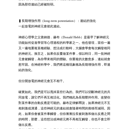
因為那些連結已經被削弱。
▍長期增強作用（long-term potentiation）：連結的強化
一起放電的神經元會彼此連結。
神經心理學之父唐納德．赫布（Donald Hebb）是最早了解神經元
功能如何促進學習等心理過程的科學家之一。他也發現，當你一遍
又一遍地重複某種經驗、想法或行動時，大腦會學會每次觸發相同
的神經元。換言之，如果你反覆做某件事，假以時日，同一批神經
元會被觸發，為你帶來相同的體驗。你重複的次數愈多，連結就會
愈牢固。在神經科學中，我們將這種現象稱為長期增強作用，即連
結的強化。
但分開放電的神經元會互不相干。
確實如此。我們是可以甩掉某些行為的。我們可以切斷神經元的共
同放電，讓它們不再互相活化。我們稱此為長期壓抑作用。改變你
對某件事的自動反應是可能的。赫布定律解釋說，如果神經元不互
相刺激或溝通，這些神經元的連結就會隨著時間的推移而減弱。因
此，如果你會被某件事觸發，但你漸漸拉長被刺激和做出反應之間
的時間，那麼，這些想法或神經元將不再相互觸發，你也不會立即
做出反應。