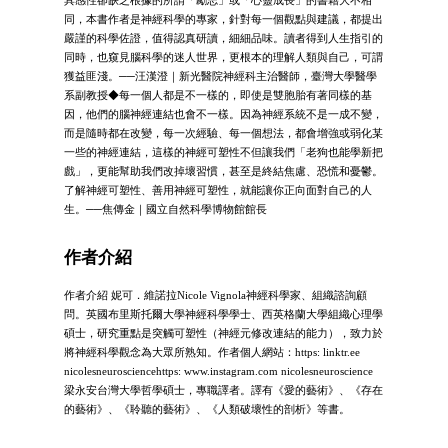
同，本書作者是神經科學的專家，針對每一個觀點與建議，都提出
嚴謹的科學佐證，值得認真研讀，細細品味。讀者得到人生指引的
同時，也窺見腦科學的迷人世界，更根本的理解人類與自己，可謂
獲益匪淺。──汪漢澄｜新光醫院神經科主治醫師，臺灣大學醫學
系副教授◆每一個人都是不一樣的，即使是雙胞胎有著同樣的基
因，他們的腦神經連結也會不一樣。因為神經系統不是一成不變，
而是隨時都在改變，每一次經驗、每一個想法，都會增強或弱化某
一些的神經連結，這樣的神經可塑性不但讓我們「老狗也能學新把
戲」，更能幫助我們改掉壞習慣，甚至是終結焦慮、恐慌和憂鬱。
了解神經可塑性、善用神經可塑性，就能讓你正向面對自己的人
生。──焦傳金｜國立自然科學博物館館長
作者介紹
作者介紹 妮可．維諾拉Nicole Vignola神經科學家、組織諮詢顧
問。英國布里斯托爾大學神經科學學士、西英格蘭大學組織心理學
碩士，研究重點是突觸可塑性（神經元修改連結的能力），致力於
將神經科學觀念為大眾所熟知。作者個人網站：https: linktr.ee
nicolesneurosciencehttps: www.instagram.com nicolesneuroscience
梁永安台灣大學哲學碩士，專職譯者。譯有《愛的藝術》、《存在
的藝術》、《聆聽的藝術》、《人類破壞性的剖析》等書。