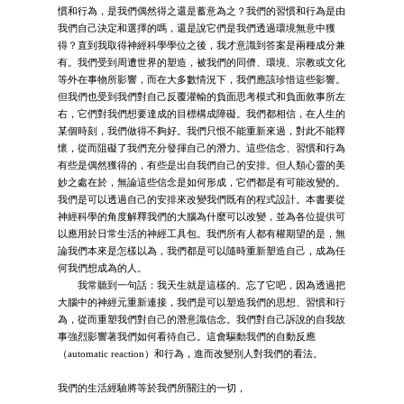
慣和行為，是我們偶然得之還是蓄意為之？我們的習慣和行為是由
我們自己決定和選擇的嗎，還是說它們是我們透過環境無意中獲
得？直到我取得神經科學學位之後，我才意識到答案是兩種成分兼
有。我們受到周遭世界的塑造，被我們的同儕、環境、宗教或文化
等外在事物所影響，而在大多數情況下，我們應該珍惜這些影響。
但我們也受到我們對自己反覆灌輸的負面思考模式和負面敘事所左
右，它們對我們想要達成的目標構成障礙。我們都相信，在人生的
某個時刻，我們做得不夠好。我們只恨不能重新來過，對此不能釋
懷，從而阻礙了我們充分發揮自己的潛力。這些信念、習慣和行為
有些是偶然獲得的，有些是出自我們自己的安排。但人類心靈的美
妙之處在於，無論這些信念是如何形成，它們都是有可能改變的。
我們是可以透過自己的安排來改變我們既有的程式設計。本書要從
神經科學的角度解釋我們的大腦為什麼可以改變，並為各位提供可
以應用於日常生活的神經工具包。我們所有人都有權期望的是，無
論我們本來是怎樣以為，我們都是可以隨時重新塑造自己，成為任
何我們想成為的人。
我常聽到一句話：我天生就是這樣的。忘了它吧，因為透過把
大腦中的神經元重新連接，我們是可以塑造我們的思想、習慣和行
為，從而重塑我們對自己的潛意識信念。我們對自己訴說的自我故
事強烈影響著我們如何看待自己。這會驅動我們的自動反應
（automatic reaction）和行為，進而改變別人對我們的看法。
我們的生活經驗將等於我們所關注的一切，