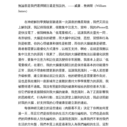
無論那是我們選擇關注還是預設的。——威廉．詹姆斯（William
James）
在神經解剖學實驗室聽過第一次講座的幾星期後，我們又回去
上解剖課。我記得我很累，很難集中注意力。當時，我的iPhone也
是快沒電了，催我轉換為「低電量模式」。這讓我再次靈光一閃，
有所頓悟。大腦是你的硬體，而大腦中的記憶、思想、習慣和行為
則是軟體。你的心理健康和個性是軟體，而你的大腦健康是硬體。
兩者都需要以最優化方式運作，以相互支持。啊哈，這就是我難以
集中注意力的原因！我累了，因此我的大腦硬體無法以最優化狀態
運作，要集中注意力和記住資訊變得非常困難。我基本上是以「低
電量模式」在運行。我的大腦優先關注的是保持最基本的功能運作
正常，因此不理會軟體更新的需要。這讓我意識到，一個人若想要
升級軟體、建立新連結並記住資訊，他的硬體也是需要運作良好。
這也是我在搬到一座新城市之後難於應付大學學業壓力的原因。我
被壓得透不過氣。我沒有照顧到我的健康和福祉的那些基本方面，
但它們卻會直接關係到我大腦的健康。我意識到，為了正面影響我
的思維模式、行為和行動，並記住課堂上聽到的訊息，我必須照顧
好我的大腦，好支持我的心理健康並建立新的連結。
每個神經元建立的這些連結（肉眼看不見）決定了你將如何度
過一天，而且它們是按照你的生活方式進行編程的。它們也是由我
們的同儕和前人預先編程的。這讓我意識到，如果我們不掌控我們
生活的方向盤，我們本質上就是過著別人為我們編程的生活。這對