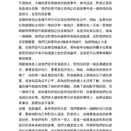
不僅如此，大腦也更容易接收到負面事件。換句話說，即使正面和
負面成分並陳，我們也更可能注意和記住負面事件或一個情境的負
面部分，並受到其影響。
這種情形也以各種不同方式出現在我們的生活中。例如，如果你的
社群媒體貼文得到一堆好評和一條負評，那麼你在一天或一星期的
剩餘時間裡很可能都會惦記住這條負評。這是演化有以致之。做為
一個物種，我們必須對潛在的威脅和危險高度敏感，這對我們的生
存至關重要。我們已經看到在8種基本情緒中，負面情緒占大多
數。但我們是可以改變這種偏見的。喬科維奇在輸給阿爾卡拉斯後
接受的採訪中表示他感謝之前的其他贏球，這就是不以壞事推翻好
事的態度。
我聽過很多人說他們是非常負面的人，對情況的第一個反應總是怨
尤，要麼是批評自己，要麼是批評別人。例如，你聽說你的朋友升
職了，你的第一個反應是他不配，對他能夠坐上那樣的位子感到震
驚。或者你認為這不公平，因為你對他的個人生活有了解。但你的
偏見極可能讓你忽略了他的所有優點，忽略了讓他配升職原因。另
一個例子是，當你看到伴侶以前伴侶的照片時，你會覺得他們比你
強或比你好看。我們的大腦喜歡專注於負面的事情上，如果這聽起
來像你，那麼你並不孤單。
這種「負面偏見」最有害的部分是，我們都會有一個關於自己的故
事，重複地對自己和對別人述說。對某些人，這種重複述說的故事
是好的，對他們有利，但對另一些人，那是一個透過負面性和自我
批評的視角來維持的故事。我們大概是從父母、同儕和我們的社經
地位中獲得這個故事。你大概是透過觀察父母的做事方式而學會這