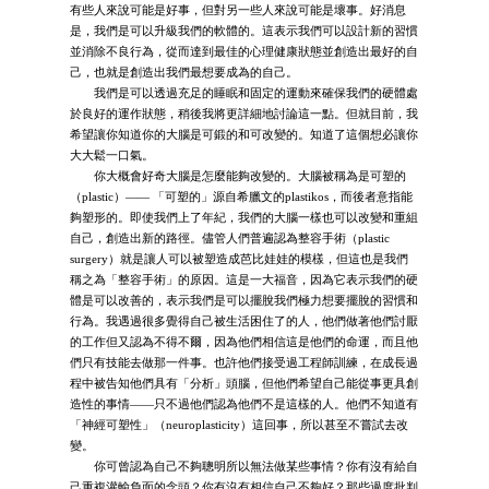
有些人來說可能是好事，但對另一些人來說可能是壞事。好消息
是，我們是可以升級我們的軟體的。這表示我們可以設計新的習慣
並消除不良行為，從而達到最佳的心理健康狀態並創造出最好的自
己，也就是創造出我們最想要成為的自己。
我們是可以透過充足的睡眠和固定的運動來確保我們的硬體處
於良好的運作狀態，稍後我將更詳細地討論這一點。但就目前，我
希望讓你知道你的大腦是可鍛的和可改變的。知道了這個想必讓你
大大鬆一口氣。
你大概會好奇大腦是怎麼能夠改變的。大腦被稱為是可塑的
（plastic）—— 「可塑的」源自希臘文的plastikos，而後者意指能
夠塑形的。即使我們上了年紀，我們的大腦一樣也可以改變和重組
自己，創造出新的路徑。儘管人們普遍認為整容手術（plastic
surgery）就是讓人可以被塑造成芭比娃娃的模樣，但這也是我們
稱之為「整容手術」的原因。這是一大福音，因為它表示我們的硬
體是可以改善的，表示我們是可以擺脫我們極力想要擺脫的習慣和
行為。我遇過很多覺得自己被生活困住了的人，他們做著他們討厭
的工作但又認為不得不爾，因為他們相信這是他們的命運，而且他
們只有技能去做那一件事。也許他們接受過工程師訓練，在成長過
程中被告知他們具有「分析」頭腦，但他們希望自己能從事更具創
造性的事情——只不過他們認為他們不是這樣的人。他們不知道有
「神經可塑性」（neuroplasticity）這回事，所以甚至不嘗試去改
變。
你可曾認為自己不夠聰明所以無法做某些事情？你有沒有給自
己重複灌輸負面的念頭？你有沒有相信自己不夠好？那些過度批判