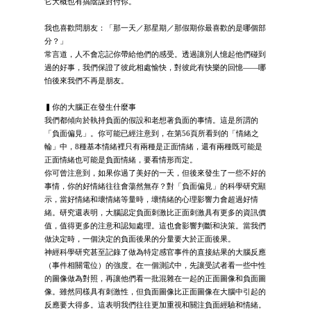
它大概也有搞陰謀對付你。
我也喜歡問朋友：「那一天／那星期／那假期你最喜歡的是哪個部
分？」
常言道，人不會忘記你帶給他們的感受。透過讓別人憶起他們碰到
過的好事，我們保證了彼此相處愉快，對彼此有快樂的回憶——哪
怕後來我們不再是朋友。
▍你的大腦正在發生什麼事
我們都傾向於執持負面的假設和老想著負面的事情。這是所謂的
「負面偏見」。你可能已經注意到，在第56頁所看到的「情緒之
輪」中，8種基本情緒裡只有兩種是正面情緒，還有兩種既可能是
正面情緒也可能是負面情緒，要看情形而定。
你可曾注意到，如果你過了美好的一天，但後來發生了一些不好的
事情，你的好情緒往往會蕩然無存？對「負面偏見」的科學研究顯
示，當好情緒和壞情緒等量時，壞情緒的心理影響力會超過好情
緒。研究還表明，大腦認定負面刺激比正面刺激具有更多的資訊價
值，值得更多的注意和認知處理。這也會影響判斷和決策。當我們
做決定時，一個決定的負面後果的分量要大於正面後果。
神經科學研究甚至記錄了做為特定感官事件的直接結果的大腦反應
（事件相關電位）的強度。在一個測試中，先讓受試者看一些中性
的圖像做為對照，再讓他們看一批混雜在一起的正面圖像和負面圖
像。雖然同樣具有刺激性，但負面圖像比正面圖像在大腦中引起的
反應要大得多。這表明我們往往更加重視和關注負面經驗和情緒。