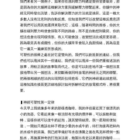
我們來看另一個例子。如果你在感到壓力時總是覺得需要吸菸，那
是因為你的大腦將這種解決方案與緩解壓力聯繫起來。你腦中的神
經元同時發出訊號，告訴你解決壓力的方法就是抽菸。這是一種大
多數人沒有注意到的自動反應。但知道我們可以改變這種反應意謂
著我們可以用其他選擇來取代它，這樣，隨著時間的推移，你的大
腦在碰到壓力時便會採取不同的路線，而不是自動想到吸菸。你的
想法也會出現同樣情形。有人可能會說，改變想法比戒菸更容易，
因為吸菸具有成癮性，但你的大腦常常會陷入負面情緒，因為這是
它一遍又一遍練習所形成的。
可塑性的很棒之處在於它是雙向的。我們可以創造新的連結，但我
們也可以甩掉其中一些連結。我們是可以甩掉一些我們重複述說的
故事，用較正面的故事取而代之。你是可以刻意地不讓一個想法直
接地帶出另一個想法，來切斷兩個同時放電的神經元之間的聯繫。
把兩個相續的想法的出現間距拉得愈長，它們的神經連結就愈弱。
這種知識在後面更詳細地探討如何拆解特定的放電模式時，將很重
要。
▍神經可塑性第一定律
今天早上我就像多年來的那樣煮咖啡。我的伴侶最近買了個漂亮的
小奶泡器。它看起來像一根頂部有光環的攪拌棒，可以振動和旋
轉，這樣你就可以使牛奶起泡，讓其變得絲滑。我一星期前便知
道，一開始只應該在杯子裡放少量的水或牛奶，待打泡後再把杯內
的水或牛奶添滿。我已經準備好等水壺沸騰之後在馬克杯裡倒一點
點水，再施展神奇的打泡沫法術，炮製出有史以來最好的咖啡……