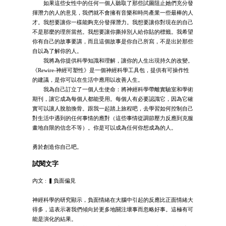
如果這些女性中的任何一個人聽取了那些試圖阻止她們充分發
揮潛力的人的意見，我們就不會擁有音樂和時尚產業一些最棒的人
才。我想要讓你一樣能夠充分發揮潛力。我想要讓你對現在的自己
不是那麼的理所當然。我想要讓你撕掉別人給你貼的標籤。我希望
你有自己的故事要講，而且這個故事是你自己所寫，不是出於那些
自以為了解你的人。
我將為你提供科學知識和理解，讓你的人生出現持久的改變。
《Rewire-神經可塑性》是一個神經科學工具包，提供有可操作性
的建議，是你可以在生活中應用以改善人生。
我為自己訂立了一個人生使命：將神經科學帶離實驗室和學術
期刊，讓它成為每個人都能受用。每個人有必要認識它，因為它確
實可以讓人脫胎換骨。跟我一起踏上旅程吧，去學習如何控制自己
對生活中遇到的任何事情的應對（這些事情從調節壓力反應到克服
畫地自限的信念不等）。你是可以成為任何你想成為的人。
勇於創造你自己吧。
試閱文字
內文 : ▍負面偏見
神經科學的研究顯示，負面情緒在大腦中引起的反應比正面情緒大
得多，這表示著我們傾向於更多地關注壞事而忽略好事。這極有可
能是演化的結果。