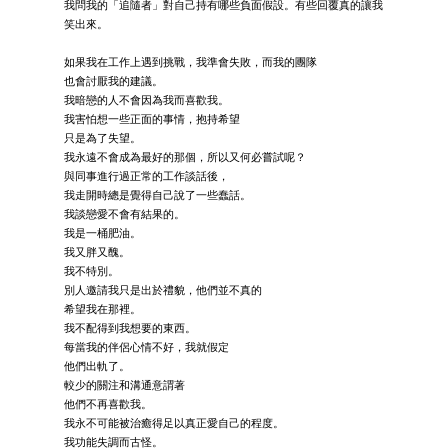
我問我的「追隨者」對自己持有哪些負面假設。有些回覆真的讓我
笑出來。
如果我在工作上遇到挑戰，我準會失敗，而我的團隊
也會討厭我的建議。
我暗戀的人不會因為我而喜歡我。
我害怕想一些正面的事情，抱持希望
只是為了失望。
我永遠不會成為最好的那個，所以又何必嘗試呢？
與同事進行過正常的工作談話後，
我走開時總是覺得自己說了一些蠢話。
我談戀愛不會有結果的。
我是一桶肥油。
我又胖又醜。
我不特別。
別人邀請我只是出於禮貌，他們並不真的
希望我在那裡。
我不配得到我想要的東西。
每當我的伴侶心情不好，我就假定
他們出軌了。
較少的關注和溝通意謂著
他們不再喜歡我。
我永不可能被治癒得足以真正愛自己的程度。
我功能失調而古怪。