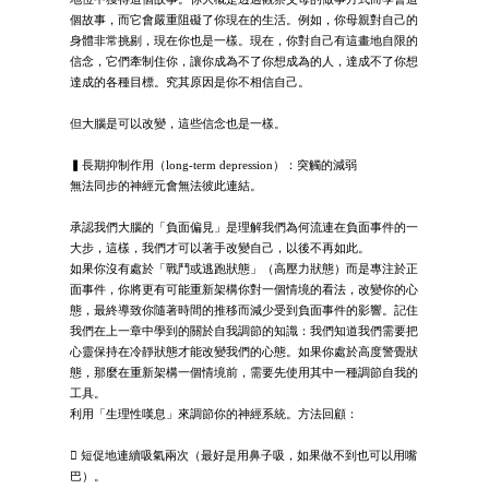
個故事，而它會嚴重阻礙了你現在的生活。例如，你母親對自己的
身體非常挑剔，現在你也是一樣。現在，你對自己有這畫地自限的
信念，它們牽制住你，讓你成為不了你想成為的人，達成不了你想
達成的各種目標。究其原因是你不相信自己。
但大腦是可以改變，這些信念也是一樣。
▍長期抑制作用（long-term depression）：突觸的減弱
無法同步的神經元會無法彼此連結。
承認我們大腦的「負面偏見」是理解我們為何流連在負面事件的一
大步，這樣，我們才可以著手改變自己，以後不再如此。
如果你沒有處於「戰鬥或逃跑狀態」（高壓力狀態）而是專注於正
面事件，你將更有可能重新架構你對一個情境的看法，改變你的心
態，最終導致你隨著時間的推移而減少受到負面事件的影響。記住
我們在上一章中學到的關於自我調節的知識：我們知道我們需要把
心靈保持在冷靜狀態才能改變我們的心態。如果你處於高度警覺狀
態，那麼在重新架構一個情境前，需要先使用其中一種調節自我的
工具。
利用「生理性嘆息」來調節你的神經系統。方法回顧：
 短促地連續吸氣兩次（最好是用鼻子吸，如果做不到也可以用嘴
巴）。