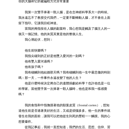
你的大腦和它的被編程方式非常重要
我第一次雙手捧著一顆人腦，是在念神經科學系大一的時候。
我永遠忘不了教授交代我們，一定要不斷轉動人腦，才不會在上面
留下指印。它讓我目眩神迷。
當我的拇指按在人腦的顳葉時，我心想我是觸及了腦主人的一
個又一個記憶。他的灰質其實是他的整個人生。
我心潮起伏，想到︰
他生前快樂嗎？
我指尖碰到的正好是他墜入愛河的一刻嗎？
他有墜入愛河過嗎？
他有孩子嗎？
我有碰觸到他結婚那天嗎？我有碰觸到他一生中最悲傷的時刻
嗎︰那一天，一件事件永遠改變了他的人生？
他是什麼時候決定將自己的遺體捐獻給科學？也許他也是一位
科學家。當他雙手第一次捧著一顆人腦時，他也是和我一樣感覺
嗎？
我的食指和中指撫摸著他的額葉皮質（frontal cortex），想知
道他生前是否過著美好的生活，又或是煩惱多多。他一生的事件就
發生在我的面前，讓我可以把他從生到死的歷程一一觸摸。我的心
想要爆炸。
從我記事起，我就一直想知道，我們的生活、思想、信仰、習