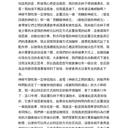
但該死的是，即使我心裡是這樣想，我仍然在杯子裡倒滿沸水。混
蛋！我知道不應該這樣做，但我還是做了。你有過這種經驗嗎？
神經可塑性第一定律指出，反覆活化一個「突觸前神經元」（發送
訊號的神經元）和一個「突觸後神經元」（接收訊號的神經元），
會導致它們之間的溝通效率或溝通有效性提高。我未能只在杯子裡
放少量的水是我的神經元以特定方式反覆放電的結果，這會讓我不
假思索，自動化地行事。對共同放電的神經元的反覆活化會提高它
們的溝通效率。我太習慣用某種方式泡咖啡，讓潛意識模式起了支
配作用，以致我在意識層面告訴自己應該用別的做法也不管用。我
為什麼要告訴你這個？嗯，在我們的行為和做事方式上，這種現象
出現在生活的各個方面。大多數時候，我們都是在自動模式下過生
活而沒有真正思考，所以負面思想可能會像往常一樣出現，並且因
為這些路徑透過重複得到了加強，你便會再次沿著常走的路走下
去。
神經可塑性第一定律也指出，放電（神經元之間的通訊）的順序和
時間點決定了一個被加強的連結（或被削弱的連結）的大小和程
度。我一直以特定的方式按特定的順序煮咖啡，煮了大概有12年
了：這12年裡，我反覆往杯子裡注滿熱水。這種連結是高度加強
的，它會不假思索地發生。如果你在相同的時間內對自己反覆述說
一個負面故事，情況也是一樣。我提這一點是因為我希望你對自己
有同情心。我們將一起改變這種情況，但我真的想讓你明白為什麼
你的大腦會做出它所做出的事。我們需要對其進行重新編程和升級
軟體，以便你可以停止以特定的方式自言自語。這樣你就不會再急