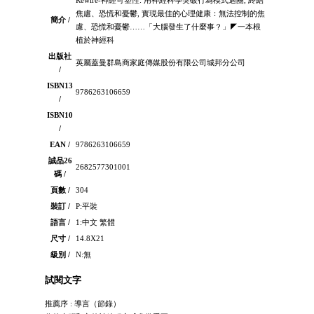
焦慮、恐慌和憂鬱, 實現最佳的心理健康：無法控制的焦
簡介 /
慮、恐慌和憂鬱……「大腦發生了什麼事？」◤一本根
植於神經科
出版社
英屬蓋曼群島商家庭傳媒股份有限公司城邦分公司
/
ISBN13
9786263106659
/
ISBN10
/
EAN /
9786263106659
誠品26
2682577301001
碼 /
頁數 /
304
裝訂 /
P:平裝
語言 /
1:中文 繁體
尺寸 /
14.8X21
級別 /
N:無
試閱文字
推薦序 : 導言（節錄）