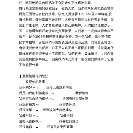
好。吃餅乾時說自己肥並不會阻止你下次再吃餅乾。
對行為改變動機的研究顯示，做為人類，我們傾向於忽視負面警告
而對正面警告有較好反應。研究人員查看了2006年至2008年的股
市指數值，發現當股市走高時，人們會不斷登入帳戶查看股價，而
當股市走低時，人們會較少登入自己的帳戶。人們把頭埋在沙子
裡，害怕看到帳戶崩潰時的負面後果。人們唯一一次瘋狂檢查自己
帳戶，是在2008年稍後期股市崩盤時。這告訴我們，除非事情真
的非常糟糕，否則我們不會對負面訊息做出反應，而負面訊息也不
會促使我們做出反應。它不足以真正產生正面的影響。這就是為什
麼你在這個循環中被困了這麼久。我們有著「負面偏見」，傾向於
沉迷在負面的事情上，但當我們將其用作一個改變的動機時，它並
不會改變什麼。
▍重新架構你的想法
改變你的敘事
我不夠好 ─→ 我可以適應和學習
我是由我的創傷定義 ─→ 我會治癒
我不喜歡自己的樣子 ─→ 這個身體是我的家
我沒有精力 ─→ 我需要休息
我很孤單 ─→ 我可以與大自然連結
我做不到 ─→ 我做得到
沒有人喜歡我 ─→ 我喜歡我自己
我很無聊 ─→ 我有很多東西要學