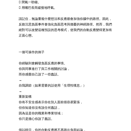
 閉氣一秒鐘。
 用嘴巴長而緩慢地呼氣。
請記住，無論重複什麼想法和反應都會加強你腦中的路徑。因此，
反芻沉思負面事件會強化負面思考與擔憂的神經路徑。然而，我們
絕對可以改變這種預設的思考模式，使我們的自動反應變得更加有
正面心態。
一個可操作的例子
你經驗到會觸發負面反應的事情。
你與同事進行了與工作相關的討論，
而你感覺自己說了一些蠢話。
→
自我調節（如果需要的話使用「生理性嘆息」）
→
重新架構
你有不安全感表示你在別人面前很容易緊張，
但你知道你沒有說任何蠢話，
因為這是你的職業和專業領域；
你只是擔心你說了蠢話。
假以時日，你的自動反應將不再跳出負面結論，