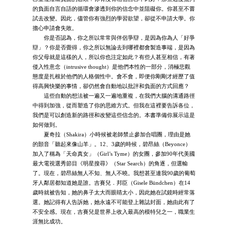
的負面自言自語的循環會滲透到你的信念中並阻礙你。你甚至不嘗
試去改變。因此，儘管你有強烈的學習欲望，卻從不申請大學。你
擔心申請會失敗。
你是否認為，你之所以常常與伴侶爭辯，是因為你為人「好爭
辯」？你是否覺得，你之所以無論去到哪裡都會製造事端，是因為
你父母就是這樣的人，所以你也注定如此？有些人甚至相信，有著
侵入性意念（intrusive thought）是他們本性的一部分，消極悲觀
態度是扎根於他們的人格個性中。會不會，即便你剛剛才經歷了值
得高興快樂的事情，卻仍然會自動地以批評和負面的方式回應？
這些自動的想法被一遍又一遍地重複，在我們大腦的溝通路徑
中得到加強，從而塑造了你的思維方式。但我在這裡要告訴各位，
我們是可以創造新的路徑和改變這些信念的。本書準備你展示這是
如何做到。
夏奇拉（Shakira）小時候被老師禁止參加合唱團，理由是她
的顫音「聽起來像山羊」。12、3歲的時候，碧昂絲（Beyonce）
加入了稱為「天命真女」（Girl’s Tyme）的女團，參加90年代美國
最大電視選秀節目《明星搜尋》（Star Search）的角逐，但選輸
了。現在，碧昂絲無人不知、無人不曉。我想甚至連我90歲的葡萄
牙人鄰居都知道她是誰。吉賽兒．邦臣（Gisele Bündchen）在14
歲時就被告知，她的鼻子太大而眼睛太小，因此她在試鏡時經常落
選。她記得有人告訴她，她永遠不可能登上雜誌封面，她由此有了
不安全感。現在，吉賽兒是世界上收入最高的模特兒之一，職業生
涯無比成功。