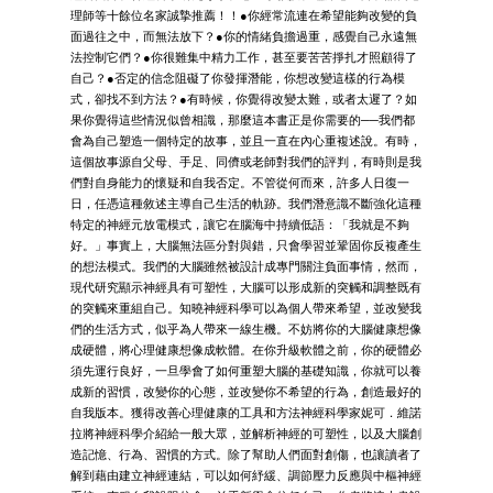
理師等十餘位名家誠摯推薦！！●你經常流連在希望能夠改變的負
面過往之中，而無法放下？●你的情緒負擔過重，感覺自己永遠無
法控制它們？●你很難集中精力工作，甚至要苦苦掙扎才照顧得了
自己？●否定的信念阻礙了你發揮潛能，你想改變這樣的行為模
式，卻找不到方法？●有時候，你覺得改變太難，或者太遲了？如
果你覺得這些情況似曾相識，那麼這本書正是你需要的──我們都
會為自己塑造一個特定的故事，並且一直在內心重複述說。有時，
這個故事源自父母、手足、同儕或老師對我們的評判，有時則是我
們對自身能力的懷疑和自我否定。不管從何而來，許多人日復一
日，任憑這種敘述主導自己生活的軌跡。我們潛意識不斷強化這種
特定的神經元放電模式，讓它在腦海中持續低語：「我就是不夠
好。」事實上，大腦無法區分對與錯，只會學習並鞏固你反複產生
的想法模式。我們的大腦雖然被設計成專門關注負面事情，然而，
現代研究顯示神經具有可塑性，大腦可以形成新的突觸和調整既有
的突觸來重組自己。知曉神經科學可以為個人帶來希望，並改變我
們的生活方式，似乎為人帶來一線生機。不妨將你的大腦健康想像
成硬體，將心理健康想像成軟體。在你升級軟體之前，你的硬體必
須先運行良好，一旦學會了如何重塑大腦的基礎知識，你就可以養
成新的習慣，改變你的心態，並改變你不希望的行為，創造最好的
自我版本。獲得改善心理健康的工具和方法神經科學家妮可．維諾
拉將神經科學介紹給一般大眾，並解析神經的可塑性，以及大腦創
造記憶、行為、習慣的方式。除了幫助人們面對創傷，也讓讀者了
解到藉由建立神經連結，可以如何紓緩、調節壓力反應與中樞神經