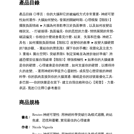
產品目錄
產品目錄 ◎導言：你的大腦和它的被編程方式非常重要- 神經可塑
性如何運作- 大腦如何變化- 發展的關鍵時期- 心理模擬【階段1】
擺脫負面情緒 ►大腦為何喜歡專注於負面事情，以及如何改變這
種狀況。- 打破循環- 負面偏見- 你的思想的力量- 悄悄展開的常態-
確認偏見︰你相信什麼就會看見什麼- 結束、失落和悲傷- 神經工
具包：如何擺脫負面情緒【階段2】改變你的敘事 ►改變大腦硬體
的7個步驟。- 重組你的潛意識1. 擱下你的手機2. 視覺化及注意力
3. 重複4. 騰出空間5. 突破界限6. 制定策略並為挫折做好準備7. 跨
越恐懼並征服自我破壞【階段3】增強積極性 ►如果你的大腦健康
是你的硬體，心理健康是你的軟體，如何支援你的硬體，以獲得持
久的改變。- 運用神經科學提升心靈韌性- 成長型心態背後的神經
科學- 你的肌肉直接與你的大腦溝通- 睡眠是你的頭號最優化工具-
多巴胺──你的快樂是在當下- 建立自我信賴和信心【尾聲】- 力量-
承諾- 寬恕◎注釋◎參考書目
商品規格
Rewire-神經可塑性: 用神經科學突破行為模式迴圈, 終結
書名 /
焦慮、恐慌和憂鬱, 實現最佳的心理健康
作者 /
Nicole Vignola
Rewire-神經可塑性: 用神經科學突破行為模式迴圈, 終結