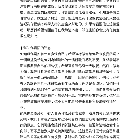
著歸結出負面結論，不會再看到你做的每件事的消極面，不會只專
注於你沒有取得的成就。我希望你看到這個改變之旅的前頭有什
麼。經歷改變的困難在於，你會難於信任這個過程，不知道事情是
否會成功。我完全了解這一點，但這就是為什麼像我這樣的人會在
這裡為你提供有科學支持的建議來幫助你。如果你很難信任這個過
程，那麼我希望你開始信任我和這本書，即便害怕你會沒有任何進
展也是如此。
▍幫助你覺悟的訊息
你知道你是如何一直責怪自己，希望這樣做會給你帶來改變的嗎？
一個典型例子是你因為剛剛吃的一塊餅乾而感到不安。又或者是不
斷重複數算自己的壞習慣，希望這會讓你有一天改變。然而，做為
人類，我們往往不會從壞消息中學習（除非該消息極具毀滅性，以
致引發出一個由極端情緒——恐懼——驅動的改變）。例如，即使
有人告訴你再吃一塊餅乾會要了你的命，你還是會照吃。我們往往
只想看到和聽到符合我們當前信念的事物，因此，我們會接受我們
想聽的訊息而忽略我們不想聽的訊息。當你的朋友告訴你，你的車
正在導致氣候變遷時，你不太可能直接去車庫把它換成較省油的
車。
如果你是吸菸者，有人告訴你吸菸有害健康，這真的可以幫助你戒
菸嗎？我們非常善於迴避那些不符合我們信念或可能讓我們感覺不
好的訊息。它們可能會讓我們質疑某些事情，但通常這種改變來自
內部，而不是從別人那裡聽到壞消息。這就是為什麼苛責自己和批
評自己並不能推動任何改變。告訴自己你不夠好並不會讓你感覺更