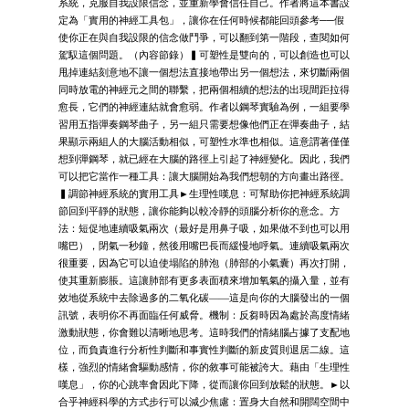
系統，克服自我設限信念，並重新學會信任自己。作者將這本書設
定為「實用的神經工具包」，讓你在任何時候都能回頭參考──假
使你正在與自我設限的信念做鬥爭，可以翻到第一階段，查閱如何
駕馭這個問題。（內容節錄）▍可塑性是雙向的，可以創造也可以
甩掉連結刻意地不讓一個想法直接地帶出另一個想法，來切斷兩個
同時放電的神經元之間的聯繫，把兩個相續的想法的出現間距拉得
愈長，它們的神經連結就會愈弱。作者以鋼琴實驗為例，一組要學
習用五指彈奏鋼琴曲子，另一組只需要想像他們正在彈奏曲子，結
果顯示兩組人的大腦活動相似，可塑性水準也相似。這意謂著僅僅
想到彈鋼琴，就已經在大腦的路徑上引起了神經變化。因此，我們
可以把它當作一種工具：讓大腦開始為我們想朝的方向畫出路徑。
▍調節神經系統的實用工具►生理性嘆息：可幫助你把神經系統調
節回到平靜的狀態，讓你能夠以較冷靜的頭腦分析你的意念。方
法：短促地連續吸氣兩次（最好是用鼻子吸，如果做不到也可以用
嘴巴），閉氣一秒鐘，然後用嘴巴長而緩慢地呼氣。連續吸氣兩次
很重要，因為它可以迫使塌陷的肺泡（肺部的小氣囊）再次打開，
使其重新膨脹。這讓肺部有更多表面積來增加氧氣的攝入量，並有
效地從系統中去除過多的二氧化碳——這是向你的大腦發出的一個
訊號，表明你不再面臨任何威脅。機制：反芻時因為處於高度情緒
激動狀態，你會難以清晰地思考。這時我們的情緒腦占據了支配地
位，而負責進行分析性判斷和事實性判斷的新皮質則退居二線。這
樣，強烈的情緒會驅動感情，你的敘事可能被誇大。藉由「生理性
嘆息」，你的心跳率會因此下降，從而讓你回到放鬆的狀態。►以
合乎神經科學的方式步行可以減少焦慮：置身大自然和開闊空間中