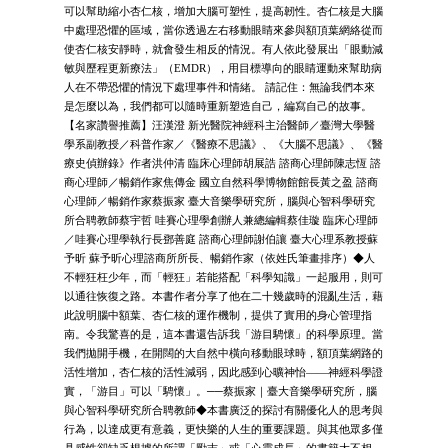
可以幫助縮小杏仁核，增加大腦可塑性，提高韌性。杏仁核是大腦
中處理恐懼的區域，當你透過左右移動眼睛來參與額頂葉網絡從而
使杏仁核安靜時，就會發生相反的情況。有人依此發展出「眼動減
敏與歷程更新療法」（EMDR），用目標導向的眼睛運動來幫助病
人在不帶恐懼的情況下處理事件和情緒。 請記住：無論我們本來
是怎麼以為，我們都可以隨時重新塑造自己，編寫自己的故事。
【名家讚譽推薦】汪漢澄 新光醫院神經科主治醫師／臺灣大學醫
學系副教授／科普作家／《醫療不思議》、《大腦不思議》、《醫
療史偵辦錄》作者洪仲清 臨床心理師胡展誥 諮商心理師陳志恆 諮
商心理師／暢銷作家焦傳金 國立自然科學博物館館長黃之盈 諮商
心理師／暢銷作家蔡振家 臺大音樂學研究所，腦與心智科學研究
所合聘教師蔡宇哲 哇賽心理學創辦人兼總編輯蔡佳璇 臨床心理師
／哇賽心理學執行長鄧善庭 諮商心理師謝伯讓 臺大心理系教授蘇
予昕 蘇予昕心理諮商所所長、暢銷作家（依姓氏筆畫排序）◆人
不輕狂枉少年，而「輕狂」若能搭配「科學知識」一起服用，則可
以通往恢復之路。本書作者分享了他在二十幾歲時的混亂生活，藉
此說明腦中額葉、杏仁核的運作機制，提供了實用的身心管理指
南。令我驚喜的是，這本書還告訴我「游目騁懷」的科學原理。當
我們拋開手機，在開闊的大自然中橫向移動眼球時，額頂葉網路的
活性增加，杏仁核的活性減弱，因此感到心曠神怡——神經科學證
實，「游目」可以「騁懷」。──蔡振家｜臺大音樂學研究所，腦
與心智科學研究所合聘教師◆本書廣泛的探討有關優化人的思考與
行為，以達成更有意義，更快樂的人生的重要課題。與其他眾多僅
具感性卻缺乏根據的所謂「勵志」或「心靈成長」的書籍大不相