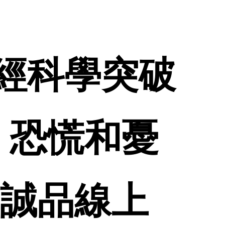
用神經科學突破
、恐慌和憂
 誠品線上