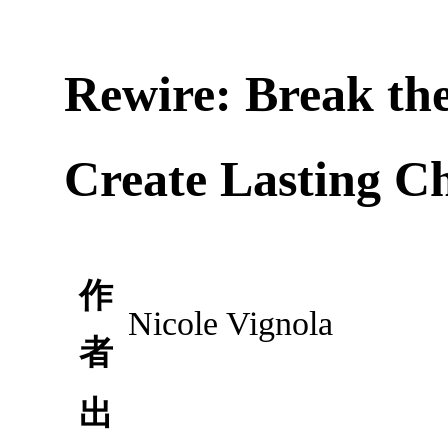
Rewire: Break the
Create Lasting C
作
Nicole Vignola
者
出