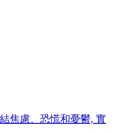
 終結焦慮、恐慌和憂鬱, 實