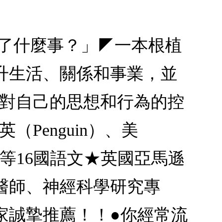
生了什麼事？」◤一本根植
升生活、關係和事業，並
你對自己的思想和行為的控
（Penguin）、美
中等16國語文★英國亞馬遜
醫師、神經科學研究專
家誠摯推薦！！●你經常流