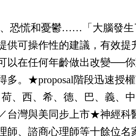
慮、恐慌和憂鬱……「大腦發
提供可操作性的建議，有效提
可以在任何年齡做出改變──
★proposal階段迅速授權英
、芬、荷、西、希、德、巴、義、
／台灣與美同步上市★神經科
理師、諮商心理師等十餘位名