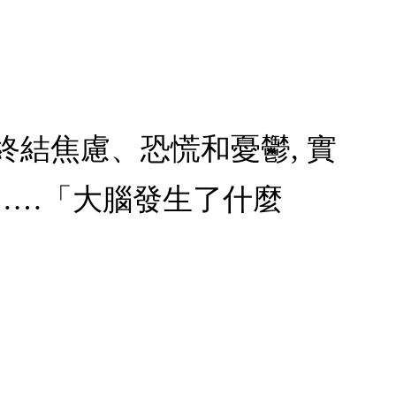
 終結焦慮、恐慌和憂鬱, 實
……「大腦發生了什麼