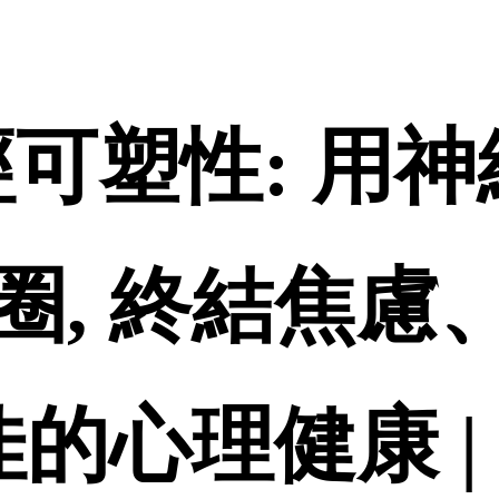
-神經可塑性: 
圈, 終結焦慮
佳的心理健康 |