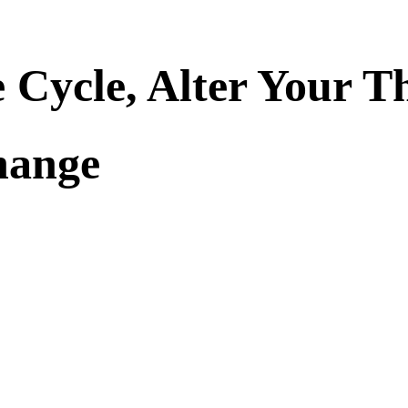
 Cycle, Alter Your T
hange