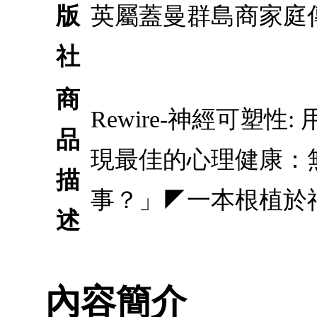
版
英屬蓋曼群島商家庭
社
商
Rewire-神經可塑
品
現最佳的心理健康：
描
事？」◤一本根植於
述
內容簡介