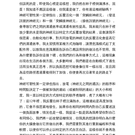
但該死的是，即使我心裡是這樣想，我仍然在杯子裡倒滿沸水。混
蛋！我知道不應該這樣做，但我還是做了。你有過這種經驗嗎？
神經可塑性第一定律指出，反覆活化一個「突觸前神經元」（發送
訊號的神經元）和一個「突觸後神經元」（接收訊號的神經元），
會導致它們之間的溝通效率或溝通有效性提高。我未能只在杯子裡
放少量的水是我的神經元以特定方式反覆放電的結果，這會讓我不
假思索，自動化地行事。對共同放電的神經元的反覆活化會提高它
們的溝通效率。我太習慣用某種方式泡咖啡，讓潛意識模式起了支
配作用，以致我在意識層面告訴自己應該用別的做法也不管用。我
為什麼要告訴你這個？嗯，在我們的行為和做事方式上，這種現象
出現在生活的各個方面。大多數時候，我們都是在自動模式下過生
活而沒有真正思考，所以負面思想可能會像往常一樣出現，並且因
為這些路徑透過重複得到了加強，你便會再次沿著常走的路走下
去。
神經可塑性第一定律也指出，放電（神經元之間的通訊）的順序和
時間點決定了一個被加強的連結（或被削弱的連結）的大小和程
度。我一直以特定的方式按特定的順序煮咖啡，煮了大概有12年
了：這12年裡，我反覆往杯子裡注滿熱水。這種連結是高度加強
的，它會不假思索地發生。如果你在相同的時間內對自己反覆述說
一個負面故事，情況也是一樣。我提這一點是因為我希望你對自己
有同情心。我們將一起改變這種情況，但我真的想讓你明白為什麼
你的大腦會做出它所做出的事。我們需要對其進行重新編程和升級
軟體，以便你可以停止以特定的方式自言自語。這樣你就不會再急