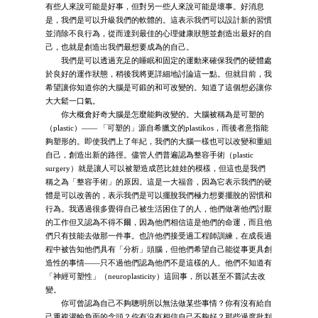
有些人來說可能是好事，但對另一些人來說可能是壞事。好消息
是，我們是可以升級我們的軟體的。這表示我們可以設計新的習慣
並消除不良行為，從而達到最佳的心理健康狀態並創造出最好的自
己，也就是創造出我們最想要成為的自己。
我們是可以透過充足的睡眠和固定的運動來確保我們的硬體處
於良好的運作狀態，稍後我將更詳細地討論這一點。但就目前，我
希望讓你知道你的大腦是可鍛的和可改變的。知道了這個想必讓你
大大鬆一口氣。
你大概會好奇大腦是怎麼能夠改變的。大腦被稱為是可塑的
（plastic）—— 「可塑的」源自希臘文的plastikos，而後者意指能
夠塑形的。即使我們上了年紀，我們的大腦一樣也可以改變和重組
自己，創造出新的路徑。儘管人們普遍認為整容手術（plastic
surgery）就是讓人可以被塑造成芭比娃娃的模樣，但這也是我們
稱之為「整容手術」的原因。這是一大福音，因為它表示我們的硬
體是可以改善的，表示我們是可以擺脫我們極力想要擺脫的習慣和
行為。我遇過很多覺得自己被生活困住了的人，他們做著他們討厭
的工作但又認為不得不爾，因為他們相信這是他們的命運，而且他
們只有技能去做那一件事。也許他們接受過工程師訓練，在成長過
程中被告知他們具有「分析」頭腦，但他們希望自己能從事更具創
造性的事情——只不過他們認為他們不是這樣的人。他們不知道有
「神經可塑性」（neuroplasticity）這回事，所以甚至不嘗試去改
變。
你可曾認為自己不夠聰明所以無法做某些事情？你有沒有給自
己重複灌輸負面的念頭？你有沒有相信自己不夠好？那些過度批判