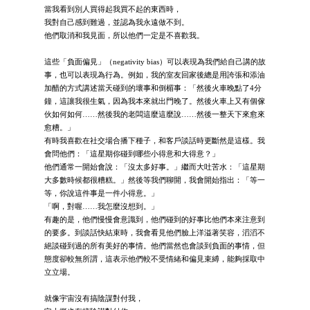
當我看到別人買得起我買不起的東西時，
我對自己感到難過，並認為我永遠做不到。
他們取消和我見面，所以他們一定是不喜歡我。
這些「負面偏見」（negativity bias）可以表現為我們給自己講的故
事，也可以表現為行為。例如，我的室友回家後總是用誇張和添油
加醋的方式講述當天碰到的壞事和倒楣事：「然後火車晚點了4分
鐘，這讓我很生氣，因為我本來就出門晚了。然後火車上又有個傢
伙如何如何……然後我的老闆這麼這麼說……然後一整天下來愈來
愈糟。」
有時我喜歡在社交場合播下種子，和客戶談話時更斷然是這樣。我
會問他們：「這星期你碰到哪些小得意和大得意？」
他們通常一開始會說：「沒太多好事。」繼而大吐苦水：「這星期
大多數時候都很糟糕。」然後等我們聊開，我會開始指出：「等一
等，你說這件事是一件小得意。」
「啊，對喔……我怎麼沒想到。」
有趣的是，他們慢慢會意識到，他們碰到的好事比他們本來注意到
的要多。到談話快結束時，我會看見他們臉上洋溢著笑容，滔滔不
絕談碰到過的所有美好的事情。他們當然也會談到負面的事情，但
態度卻較無所謂，這表示他們較不受情緒和偏見束縛，能夠採取中
立立場。
就像宇宙沒有搞陰謀對付我，