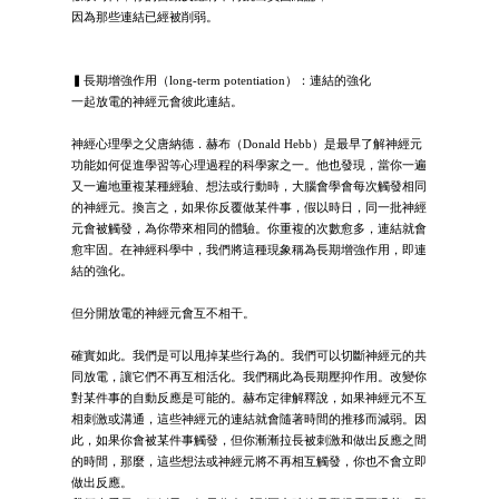
因為那些連結已經被削弱。
▍長期增強作用（long-term potentiation）：連結的強化
一起放電的神經元會彼此連結。
神經心理學之父唐納德．赫布（Donald Hebb）是最早了解神經元
功能如何促進學習等心理過程的科學家之一。他也發現，當你一遍
又一遍地重複某種經驗、想法或行動時，大腦會學會每次觸發相同
的神經元。換言之，如果你反覆做某件事，假以時日，同一批神經
元會被觸發，為你帶來相同的體驗。你重複的次數愈多，連結就會
愈牢固。在神經科學中，我們將這種現象稱為長期增強作用，即連
結的強化。
但分開放電的神經元會互不相干。
確實如此。我們是可以甩掉某些行為的。我們可以切斷神經元的共
同放電，讓它們不再互相活化。我們稱此為長期壓抑作用。改變你
對某件事的自動反應是可能的。赫布定律解釋說，如果神經元不互
相刺激或溝通，這些神經元的連結就會隨著時間的推移而減弱。因
此，如果你會被某件事觸發，但你漸漸拉長被刺激和做出反應之間
的時間，那麼，這些想法或神經元將不再相互觸發，你也不會立即
做出反應。