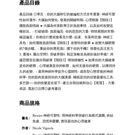
產品目錄
產品目錄 ◎導言：你的大腦和它的被編程方式非常重要- 神經可塑
性如何運作- 大腦如何變化- 發展的關鍵時期- 心理模擬【階段1】
擺脫負面情緒 ►大腦為何喜歡專注於負面事情，以及如何改變這
種狀況。- 打破循環- 負面偏見- 你的思想的力量- 悄悄展開的常態-
確認偏見︰你相信什麼就會看見什麼- 結束、失落和悲傷- 神經工
具包：如何擺脫負面情緒【階段2】改變你的敘事 ►改變大腦硬體
的7個步驟。- 重組你的潛意識1. 擱下你的手機2. 視覺化及注意力
3. 重複4. 騰出空間5. 突破界限6. 制定策略並為挫折做好準備7. 跨
越恐懼並征服自我破壞【階段3】增強積極性 ►如果你的大腦健康
是你的硬體，心理健康是你的軟體，如何支援你的硬體，以獲得持
久的改變。- 運用神經科學提升心靈韌性- 成長型心態背後的神經
科學- 你的肌肉直接與你的大腦溝通- 睡眠是你的頭號最優化工具-
多巴胺──你的快樂是在當下- 建立自我信賴和信心【尾聲】- 力量-
承諾- 寬恕◎注釋◎參考書目
商品規格
Rewire-神經可塑性: 用神經科學突破行為模式迴圈, 終結
書名 /
焦慮、恐慌和憂鬱, 實現最佳的心理健康
作者 /
Nicole Vignola
Rewire-神經可塑性: 用神經科學突破行為模式迴圈, 終結