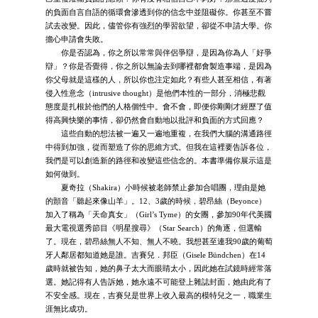
的負面自言自語的循環會滲透到你的信念中並阻礙你。你甚至不嘗
試去改變。因此，儘管你有強烈的學習欲望，卻從不申請大學。你
擔心申請會失敗。
你是否認為，你之所以常常與伴侶爭辯，是因為你為人「好爭
辯」？你是否覺得，你之所以無論去到哪裡都會製造事端，是因為
你父母就是這樣的人，所以你也注定如此？有些人甚至相信，有著
侵入性意念（intrusive thought）是他們本性的一部分，消極悲觀
態度是扎根於他們的人格個性中。會不會，即便你剛剛才經歷了值
得高興快樂的事情，卻仍然會自動地以批評和負面的方式回應？
這些自動的想法被一遍又一遍地重複，在我們大腦的溝通路徑
中得到加強，從而塑造了你的思維方式。但我在這裡要告訴各位，
我們是可以創造新的路徑和改變這些信念的。本書準備你展示這是
如何做到。
夏奇拉（Shakira）小時候被老師禁止參加合唱團，理由是她
的顫音「聽起來像山羊」。12、3歲的時候，碧昂絲（Beyonce）
加入了稱為「天命真女」（Girl’s Tyme）的女團，參加90年代美國
最大電視選秀節目《明星搜尋》（Star Search）的角逐，但選輸
了。現在，碧昂絲無人不知、無人不曉。我想甚至連我90歲的葡萄
牙人鄰居都知道她是誰。吉賽兒．邦臣（Gisele Bündchen）在14
歲時就被告知，她的鼻子太大而眼睛太小，因此她在試鏡時經常落
選。她記得有人告訴她，她永遠不可能登上雜誌封面，她由此有了
不安全感。現在，吉賽兒是世界上收入最高的模特兒之一，職業生
涯無比成功。