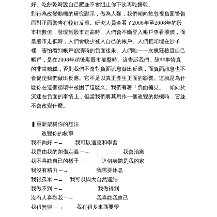
好。吃餅乾時說自己肥並不會阻止你下次再吃餅乾。
對行為改變動機的研究顯示，做為人類，我們傾向於忽視負面警告
而對正面警告有較好反應。研究人員查看了2006年至2008年的股
市指數值，發現當股市走高時，人們會不斷登入帳戶查看股價，而
當股市走低時，人們會較少登入自己的帳戶。人們把頭埋在沙子
裡，害怕看到帳戶崩潰時的負面後果。人們唯一一次瘋狂檢查自己
帳戶，是在2008年稍後期股市崩盤時。這告訴我們，除非事情真
的非常糟糕，否則我們不會對負面訊息做出反應，而負面訊息也不
會促使我們做出反應。它不足以真正產生正面的影響。這就是為什
麼你在這個循環中被困了這麼久。我們有著「負面偏見」，傾向於
沉迷在負面的事情上，但當我們將其用作一個改變的動機時，它並
不會改變什麼。
▍重新架構你的想法
改變你的敘事
我不夠好 ─→ 我可以適應和學習
我是由我的創傷定義 ─→ 我會治癒
我不喜歡自己的樣子 ─→ 這個身體是我的家
我沒有精力 ─→ 我需要休息
我很孤單 ─→ 我可以與大自然連結
我做不到 ─→ 我做得到
沒有人喜歡我 ─→ 我喜歡我自己
我很無聊 ─→ 我有很多東西要學