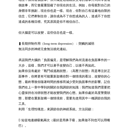
個故事，而它會嚴重阻礙了你現在的生活。例如，你母親對自己的
身體非常挑剔，現在你也是一樣。現在，你對自己有這畫地自限的
信念，它們牽制住你，讓你成為不了你想成為的人，達成不了你想
達成的各種目標。究其原因是你不相信自己。
但大腦是可以改變，這些信念也是一樣。
▍長期抑制作用（long-term depression）：突觸的減弱
無法同步的神經元會無法彼此連結。
承認我們大腦的「負面偏見」是理解我們為何流連在負面事件的一
大步，這樣，我們才可以著手改變自己，以後不再如此。
如果你沒有處於「戰鬥或逃跑狀態」（高壓力狀態）而是專注於正
面事件，你將更有可能重新架構你對一個情境的看法，改變你的心
態，最終導致你隨著時間的推移而減少受到負面事件的影響。記住
我們在上一章中學到的關於自我調節的知識：我們知道我們需要把
心靈保持在冷靜狀態才能改變我們的心態。如果你處於高度警覺狀
態，那麼在重新架構一個情境前，需要先使用其中一種調節自我的
工具。
利用「生理性嘆息」來調節你的神經系統。方法回顧：
 短促地連續吸氣兩次（最好是用鼻子吸，如果做不到也可以用嘴
巴）。