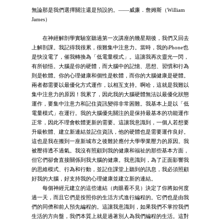
無論那是我們選擇關注還是預設的。——威廉．詹姆斯（William
James）
在神經解剖學實驗室聽過第一次講座的幾星期後，我們又回去
上解剖課。我記得我很累，很難集中注意力。當時，我的iPhone也
是快沒電了，催我轉換為「低電量模式」。這讓我再次靈光一閃，
有所頓悟。大腦是你的硬體，而大腦中的記憶、思想、習慣和行為
則是軟體。你的心理健康和個性是軟體，而你的大腦健康是硬體。
兩者都需要以最優化方式運作，以相互支持。啊哈，這就是我難以
集中注意力的原因！我累了，因此我的大腦硬體無法以最優化狀態
運作，要集中注意力和記住資訊變得非常困難。我基本上是以「低
電量模式」在運行。我的大腦優先關注的是保持最基本的功能運作
正常，因此不理會軟體更新的需要。這讓我意識到，一個人若想要
升級軟體、建立新連結並記住資訊，他的硬體也是需要運作良好。
這也是我在搬到一座新城市之後難於應付大學學業壓力的原因。我
被壓得透不過氣。我沒有照顧到我的健康和福祉的那些基本方面，
但它們卻會直接關係到我大腦的健康。我意識到，為了正面影響我
的思維模式、行為和行動，並記住課堂上聽到的訊息，我必須照顧
好我的大腦，好支持我的心理健康並建立新的連結。
每個神經元建立的這些連結（肉眼看不見）決定了你將如何度
過一天，而且它們是按照你的生活方式進行編程的。它們也是由我
們的同儕和前人預先編程的。這讓我意識到，如果我們不掌控我們
生活的方向盤，我們本質上就是過著別人為我們編程的生活。這對