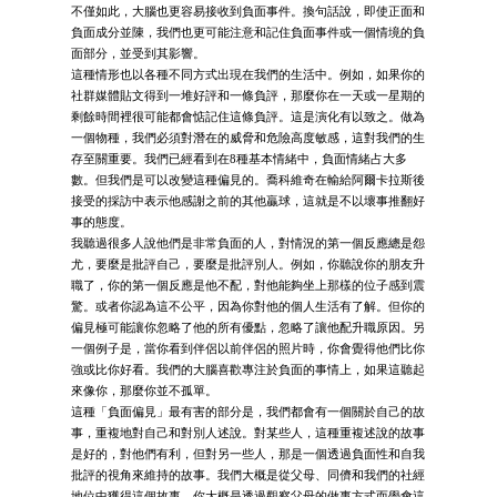
不僅如此，大腦也更容易接收到負面事件。換句話說，即使正面和
負面成分並陳，我們也更可能注意和記住負面事件或一個情境的負
面部分，並受到其影響。
這種情形也以各種不同方式出現在我們的生活中。例如，如果你的
社群媒體貼文得到一堆好評和一條負評，那麼你在一天或一星期的
剩餘時間裡很可能都會惦記住這條負評。這是演化有以致之。做為
一個物種，我們必須對潛在的威脅和危險高度敏感，這對我們的生
存至關重要。我們已經看到在8種基本情緒中，負面情緒占大多
數。但我們是可以改變這種偏見的。喬科維奇在輸給阿爾卡拉斯後
接受的採訪中表示他感謝之前的其他贏球，這就是不以壞事推翻好
事的態度。
我聽過很多人說他們是非常負面的人，對情況的第一個反應總是怨
尤，要麼是批評自己，要麼是批評別人。例如，你聽說你的朋友升
職了，你的第一個反應是他不配，對他能夠坐上那樣的位子感到震
驚。或者你認為這不公平，因為你對他的個人生活有了解。但你的
偏見極可能讓你忽略了他的所有優點，忽略了讓他配升職原因。另
一個例子是，當你看到伴侶以前伴侶的照片時，你會覺得他們比你
強或比你好看。我們的大腦喜歡專注於負面的事情上，如果這聽起
來像你，那麼你並不孤單。
這種「負面偏見」最有害的部分是，我們都會有一個關於自己的故
事，重複地對自己和對別人述說。對某些人，這種重複述說的故事
是好的，對他們有利，但對另一些人，那是一個透過負面性和自我
批評的視角來維持的故事。我們大概是從父母、同儕和我們的社經
地位中獲得這個故事。你大概是透過觀察父母的做事方式而學會這