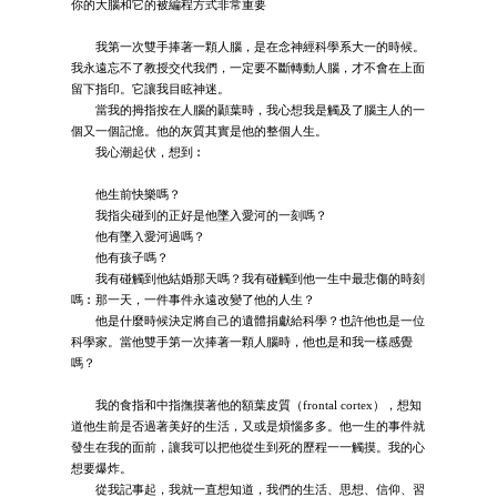
你的大腦和它的被編程方式非常重要
我第一次雙手捧著一顆人腦，是在念神經科學系大一的時候。
我永遠忘不了教授交代我們，一定要不斷轉動人腦，才不會在上面
留下指印。它讓我目眩神迷。
當我的拇指按在人腦的顳葉時，我心想我是觸及了腦主人的一
個又一個記憶。他的灰質其實是他的整個人生。
我心潮起伏，想到︰
他生前快樂嗎？
我指尖碰到的正好是他墜入愛河的一刻嗎？
他有墜入愛河過嗎？
他有孩子嗎？
我有碰觸到他結婚那天嗎？我有碰觸到他一生中最悲傷的時刻
嗎︰那一天，一件事件永遠改變了他的人生？
他是什麼時候決定將自己的遺體捐獻給科學？也許他也是一位
科學家。當他雙手第一次捧著一顆人腦時，他也是和我一樣感覺
嗎？
我的食指和中指撫摸著他的額葉皮質（frontal cortex），想知
道他生前是否過著美好的生活，又或是煩惱多多。他一生的事件就
發生在我的面前，讓我可以把他從生到死的歷程一一觸摸。我的心
想要爆炸。
從我記事起，我就一直想知道，我們的生活、思想、信仰、習