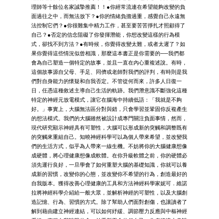
理師等十餘位名家誠摯推薦！！●你經常流連在希望能夠改變的負
面過往之中，而無法放下？●你的情緒負擔過重，感覺自己永遠無
法控制它們？●你很難集中精力工作，甚至要苦苦掙扎才照顧得了
自己？●否定的信念阻礙了你發揮潛能，你想改變這樣的行為模
式，卻找不到方法？●有時候，你覺得改變太難，或者太遲了？如
果你覺得這些情況似曾相識，那麼這本書正是你需要的──我們都
會為自己塑造一個特定的故事，並且一直在內心重複述說。有時，
這個故事源自父母、手足、同儕或老師對我們的評判，有時則是我
們對自身能力的懷疑和自我否定。不管從何而來，許多人日復一
日，任憑這種敘述主導自己生活的軌跡。我們潛意識不斷強化這種
特定的神經元放電模式，讓它在腦海中持續低語：「我就是不夠
好。」事實上，大腦無法區分對與錯，只會學習並鞏固你反複產生
的想法模式。我們的大腦雖然被設計成專門關注負面事情，然而，
現代研究顯示神經具有可塑性，大腦可以形成新的突觸和調整既有
的突觸來重組自己。知曉神經科學可以為個人帶來希望，並改變我
們的生活方式，似乎為人帶來一線生機。不妨將你的大腦健康想像
成硬體，將心理健康想像成軟體。在你升級軟體之前，你的硬體必
須先運行良好，一旦學會了如何重塑大腦的基礎知識，你就可以養
成新的習慣，改變你的心態，並改變你不希望的行為，創造最好的
自我版本。獲得改善心理健康的工具和方法神經科學家妮可．維諾
拉將神經科學介紹給一般大眾，並解析神經的可塑性，以及大腦創
造記憶、行為、習慣的方式。除了幫助人們面對創傷，也讓讀者了
解到藉由建立神經連結，可以如何紓緩、調節壓力反應與中樞神經