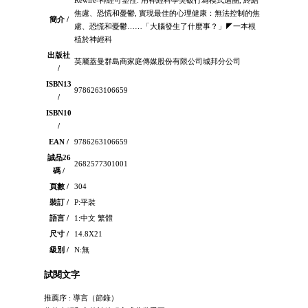
焦慮、恐慌和憂鬱, 實現最佳的心理健康：無法控制的焦
簡介 /
慮、恐慌和憂鬱……「大腦發生了什麼事？」◤一本根
植於神經科
出版社
英屬蓋曼群島商家庭傳媒股份有限公司城邦分公司
/
ISBN13
9786263106659
/
ISBN10
/
EAN /
9786263106659
誠品26
2682577301001
碼 /
頁數 /
304
裝訂 /
P:平裝
語言 /
1:中文 繁體
尺寸 /
14.8X21
級別 /
N:無
試閱文字
推薦序 : 導言（節錄）