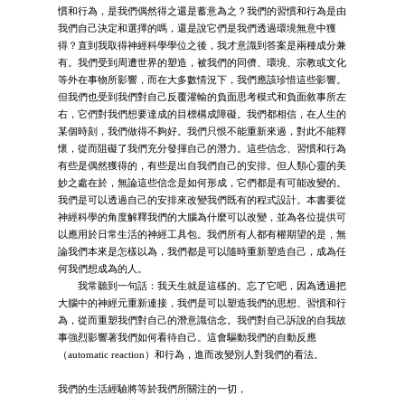
慣和行為，是我們偶然得之還是蓄意為之？我們的習慣和行為是由
我們自己決定和選擇的嗎，還是說它們是我們透過環境無意中獲
得？直到我取得神經科學學位之後，我才意識到答案是兩種成分兼
有。我們受到周遭世界的塑造，被我們的同儕、環境、宗教或文化
等外在事物所影響，而在大多數情況下，我們應該珍惜這些影響。
但我們也受到我們對自己反覆灌輸的負面思考模式和負面敘事所左
右，它們對我們想要達成的目標構成障礙。我們都相信，在人生的
某個時刻，我們做得不夠好。我們只恨不能重新來過，對此不能釋
懷，從而阻礙了我們充分發揮自己的潛力。這些信念、習慣和行為
有些是偶然獲得的，有些是出自我們自己的安排。但人類心靈的美
妙之處在於，無論這些信念是如何形成，它們都是有可能改變的。
我們是可以透過自己的安排來改變我們既有的程式設計。本書要從
神經科學的角度解釋我們的大腦為什麼可以改變，並為各位提供可
以應用於日常生活的神經工具包。我們所有人都有權期望的是，無
論我們本來是怎樣以為，我們都是可以隨時重新塑造自己，成為任
何我們想成為的人。
我常聽到一句話：我天生就是這樣的。忘了它吧，因為透過把
大腦中的神經元重新連接，我們是可以塑造我們的思想、習慣和行
為，從而重塑我們對自己的潛意識信念。我們對自己訴說的自我故
事強烈影響著我們如何看待自己。這會驅動我們的自動反應
（automatic reaction）和行為，進而改變別人對我們的看法。
我們的生活經驗將等於我們所關注的一切，