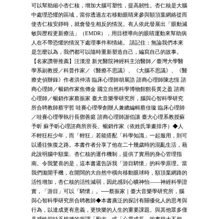
可以幫助縮小杏仁核，增加大腦可塑性，提高韌性。杏仁核是大腦
中處理恐懼的區域，當你透過左右移動眼睛來參與額頂葉網絡從而
使杏仁核安靜時，就會發生相反的情況。有人依此發展出「眼動減
敏與歷程更新療法」（EMDR），用目標導向的眼睛運動來幫助病
人在不帶恐懼的情況下處理事件和情緒。 請記住：無論我們本來
是怎麼以為，我們都可以隨時重新塑造自己，編寫自己的故事。
【名家讚譽推薦】汪漢澄 新光醫院神經科主治醫師／臺灣大學醫
學系副教授／科普作家／《醫療不思議》、《大腦不思議》、《醫
療史偵辦錄》作者洪仲清 臨床心理師胡展誥 諮商心理師陳志恆 諮
商心理師／暢銷作家焦傳金 國立自然科學博物館館長黃之盈 諮商
心理師／暢銷作家蔡振家 臺大音樂學研究所，腦與心智科學研究
所合聘教師蔡宇哲 哇賽心理學創辦人兼總編輯蔡佳璇 臨床心理師
／哇賽心理學執行長鄧善庭 諮商心理師謝伯讓 臺大心理系教授蘇
予昕 蘇予昕心理諮商所所長、暢銷作家（依姓氏筆畫排序）◆人
不輕狂枉少年，而「輕狂」若能搭配「科學知識」一起服用，則可
以通往恢復之路。本書作者分享了他在二十幾歲時的混亂生活，藉
此說明腦中額葉、杏仁核的運作機制，提供了實用的身心管理指
南。令我驚喜的是，這本書還告訴我「游目騁懷」的科學原理。當
我們拋開手機，在開闊的大自然中橫向移動眼球時，額頂葉網路的
活性增加，杏仁核的活性減弱，因此感到心曠神怡——神經科學證
實，「游目」可以「騁懷」。──蔡振家｜臺大音樂學研究所，腦
與心智科學研究所合聘教師◆本書廣泛的探討有關優化人的思考與
行為，以達成更有意義，更快樂的人生的重要課題。與其他眾多僅
具感性卻缺乏根據的所謂「勵志」或「心靈成長」的書籍大不相