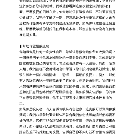
著歸結出負面結論，不會再看到你做的每件事的消極面，不會只專
注於你沒有取得的成就。我希望你看到這個改變之旅的前頭有什
麼。經歷改變的困難在於，你會難於信任這個過程，不知道事情是
否會成功。我完全了解這一點，但這就是為什麼像我這樣的人會在
這裡為你提供有科學支持的建議來幫助你。如果你很難信任這個過
程，那麼我希望你開始信任我和這本書，即便害怕你會沒有任何進
展也是如此。
▍幫助你覺悟的訊息
你知道你是如何一直責怪自己，希望這樣做會給你帶來改變的嗎？
一個典型例子是你因為剛剛吃的一塊餅乾而感到不安。又或者是不
斷重複數算自己的壞習慣，希望這會讓你有一天改變。然而，做為
人類，我們往往不會從壞消息中學習（除非該消息極具毀滅性，以
致引發出一個由極端情緒——恐懼——驅動的改變）。例如，即使
有人告訴你再吃一塊餅乾會要了你的命，你還是會照吃。我們往往
只想看到和聽到符合我們當前信念的事物，因此，我們會接受我們
想聽的訊息而忽略我們不想聽的訊息。當你的朋友告訴你，你的車
正在導致氣候變遷時，你不太可能直接去車庫把它換成較省油的
車。
如果你是吸菸者，有人告訴你吸菸有害健康，這真的可以幫助你戒
菸嗎？我們非常善於迴避那些不符合我們信念或可能讓我們感覺不
好的訊息。它們可能會讓我們質疑某些事情，但通常這種改變來自
內部，而不是從別人那裡聽到壞消息。這就是為什麼苛責自己和批
評自己並不能推動任何改變。告訴自己你不夠好並不會讓你感覺更