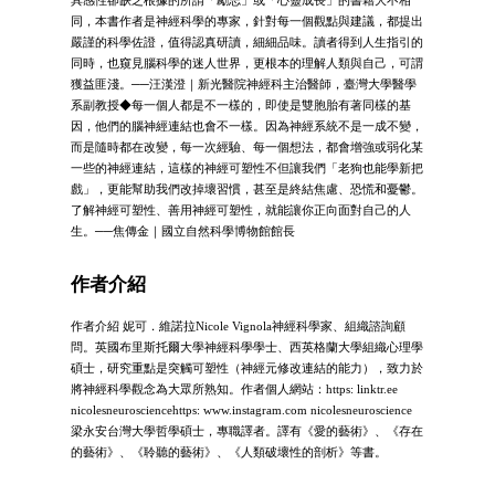
同，本書作者是神經科學的專家，針對每一個觀點與建議，都提出
嚴謹的科學佐證，值得認真研讀，細細品味。讀者得到人生指引的
同時，也窺見腦科學的迷人世界，更根本的理解人類與自己，可謂
獲益匪淺。──汪漢澄｜新光醫院神經科主治醫師，臺灣大學醫學
系副教授◆每一個人都是不一樣的，即使是雙胞胎有著同樣的基
因，他們的腦神經連結也會不一樣。因為神經系統不是一成不變，
而是隨時都在改變，每一次經驗、每一個想法，都會增強或弱化某
一些的神經連結，這樣的神經可塑性不但讓我們「老狗也能學新把
戲」，更能幫助我們改掉壞習慣，甚至是終結焦慮、恐慌和憂鬱。
了解神經可塑性、善用神經可塑性，就能讓你正向面對自己的人
生。──焦傳金｜國立自然科學博物館館長
作者介紹
作者介紹 妮可．維諾拉Nicole Vignola神經科學家、組織諮詢顧
問。英國布里斯托爾大學神經科學學士、西英格蘭大學組織心理學
碩士，研究重點是突觸可塑性（神經元修改連結的能力），致力於
將神經科學觀念為大眾所熟知。作者個人網站：https: linktr.ee
nicolesneurosciencehttps: www.instagram.com nicolesneuroscience
梁永安台灣大學哲學碩士，專職譯者。譯有《愛的藝術》、《存在
的藝術》、《聆聽的藝術》、《人類破壞性的剖析》等書。