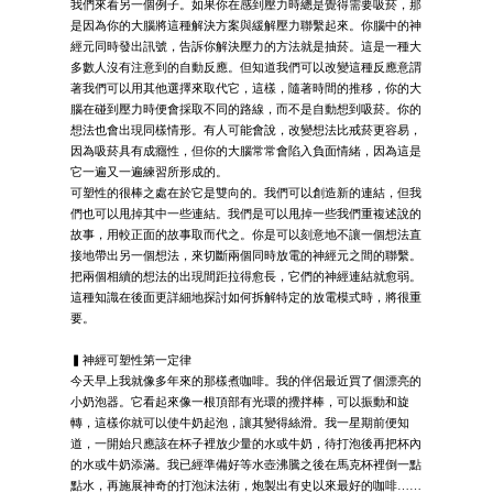
我們來看另一個例子。如果你在感到壓力時總是覺得需要吸菸，那
是因為你的大腦將這種解決方案與緩解壓力聯繫起來。你腦中的神
經元同時發出訊號，告訴你解決壓力的方法就是抽菸。這是一種大
多數人沒有注意到的自動反應。但知道我們可以改變這種反應意謂
著我們可以用其他選擇來取代它，這樣，隨著時間的推移，你的大
腦在碰到壓力時便會採取不同的路線，而不是自動想到吸菸。你的
想法也會出現同樣情形。有人可能會說，改變想法比戒菸更容易，
因為吸菸具有成癮性，但你的大腦常常會陷入負面情緒，因為這是
它一遍又一遍練習所形成的。
可塑性的很棒之處在於它是雙向的。我們可以創造新的連結，但我
們也可以甩掉其中一些連結。我們是可以甩掉一些我們重複述說的
故事，用較正面的故事取而代之。你是可以刻意地不讓一個想法直
接地帶出另一個想法，來切斷兩個同時放電的神經元之間的聯繫。
把兩個相續的想法的出現間距拉得愈長，它們的神經連結就愈弱。
這種知識在後面更詳細地探討如何拆解特定的放電模式時，將很重
要。
▍神經可塑性第一定律
今天早上我就像多年來的那樣煮咖啡。我的伴侶最近買了個漂亮的
小奶泡器。它看起來像一根頂部有光環的攪拌棒，可以振動和旋
轉，這樣你就可以使牛奶起泡，讓其變得絲滑。我一星期前便知
道，一開始只應該在杯子裡放少量的水或牛奶，待打泡後再把杯內
的水或牛奶添滿。我已經準備好等水壺沸騰之後在馬克杯裡倒一點
點水，再施展神奇的打泡沫法術，炮製出有史以來最好的咖啡……