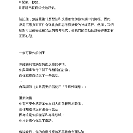
 閉氣一秒鐘。
 用嘴巴長而緩慢地呼氣。
請記住，無論重複什麼想法和反應都會加強你腦中的路徑。因此，
反芻沉思負面事件會強化負面思考與擔憂的神經路徑。然而，我們
絕對可以改變這種預設的思考模式，使我們的自動反應變得更加有
正面心態。
一個可操作的例子
你經驗到會觸發負面反應的事情。
你與同事進行了與工作相關的討論，
而你感覺自己說了一些蠢話。
→
自我調節（如果需要的話使用「生理性嘆息」）
→
重新架構
你有不安全感表示你在別人面前很容易緊張，
但你知道你沒有說任何蠢話，
因為這是你的職業和專業領域；
你只是擔心你說了蠢話。
假以時日，你的自動反應將不再跳出負面結論，