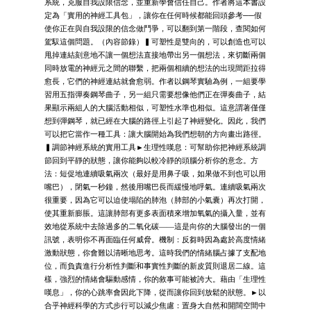
系統，克服自我設限信念，並重新學會信任自己。作者將這本書設
定為「實用的神經工具包」，讓你在任何時候都能回頭參考──假
使你正在與自我設限的信念做鬥爭，可以翻到第一階段，查閱如何
駕馭這個問題。（內容節錄）▍可塑性是雙向的，可以創造也可以
甩掉連結刻意地不讓一個想法直接地帶出另一個想法，來切斷兩個
同時放電的神經元之間的聯繫，把兩個相續的想法的出現間距拉得
愈長，它們的神經連結就會愈弱。作者以鋼琴實驗為例，一組要學
習用五指彈奏鋼琴曲子，另一組只需要想像他們正在彈奏曲子，結
果顯示兩組人的大腦活動相似，可塑性水準也相似。這意謂著僅僅
想到彈鋼琴，就已經在大腦的路徑上引起了神經變化。因此，我們
可以把它當作一種工具：讓大腦開始為我們想朝的方向畫出路徑。
▍調節神經系統的實用工具►生理性嘆息：可幫助你把神經系統調
節回到平靜的狀態，讓你能夠以較冷靜的頭腦分析你的意念。方
法：短促地連續吸氣兩次（最好是用鼻子吸，如果做不到也可以用
嘴巴），閉氣一秒鐘，然後用嘴巴長而緩慢地呼氣。連續吸氣兩次
很重要，因為它可以迫使塌陷的肺泡（肺部的小氣囊）再次打開，
使其重新膨脹。這讓肺部有更多表面積來增加氧氣的攝入量，並有
效地從系統中去除過多的二氧化碳——這是向你的大腦發出的一個
訊號，表明你不再面臨任何威脅。機制：反芻時因為處於高度情緒
激動狀態，你會難以清晰地思考。這時我們的情緒腦占據了支配地
位，而負責進行分析性判斷和事實性判斷的新皮質則退居二線。這
樣，強烈的情緒會驅動感情，你的敘事可能被誇大。藉由「生理性
嘆息」，你的心跳率會因此下降，從而讓你回到放鬆的狀態。►以
合乎神經科學的方式步行可以減少焦慮：置身大自然和開闊空間中