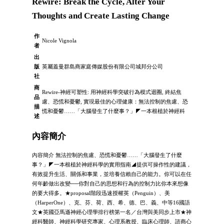
Rewire: Break the Cycle, Alter Your
Thoughts and Create Lasting Change
作
Nicole Vignola
者
出
版
英屬蓋曼群島商家庭傳媒股份有限公司城邦分公司
社
商
Rewire-神經可塑性: 用神經科學突破行為模式迴圈, 終結焦
品
慮、恐慌和憂鬱, 實現最佳的心理健康：無法控制的焦慮、恐
描
慌和憂鬱……「大腦發生了什麼事？」◤一本根植於神經科
述
內容簡介
內容簡介 無法控制的焦慮、恐慌和憂鬱……「大腦發生了什麼
事？」◤一本根植於神經科學的實用指南◢提供可操作性的建議，
有效提升生活、關係和事業，並培養信賴自己的能力。你可以在任
何年齡做出改變──你對自己的思想和行為的控制力比你本來想像
的要大得多。★proposal階段迅速授權英（Penguin）、美
（HarperOne）、克、芬、荷、西、希、德、巴、義、中等16國語
文★英國亞馬遜神經心理學排行榜第一名／台灣與美同步上市★神
經科醫師、神經科學研究專家、心理系教授、臨床心理師、諮商心