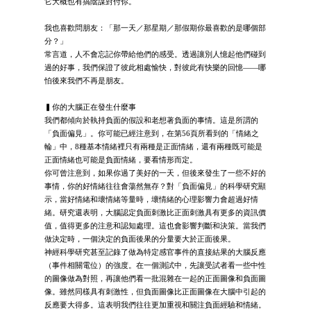
它大概也有搞陰謀對付你。
我也喜歡問朋友：「那一天／那星期／那假期你最喜歡的是哪個部
分？」
常言道，人不會忘記你帶給他們的感受。透過讓別人憶起他們碰到
過的好事，我們保證了彼此相處愉快，對彼此有快樂的回憶——哪
怕後來我們不再是朋友。
▍你的大腦正在發生什麼事
我們都傾向於執持負面的假設和老想著負面的事情。這是所謂的
「負面偏見」。你可能已經注意到，在第56頁所看到的「情緒之
輪」中，8種基本情緒裡只有兩種是正面情緒，還有兩種既可能是
正面情緒也可能是負面情緒，要看情形而定。
你可曾注意到，如果你過了美好的一天，但後來發生了一些不好的
事情，你的好情緒往往會蕩然無存？對「負面偏見」的科學研究顯
示，當好情緒和壞情緒等量時，壞情緒的心理影響力會超過好情
緒。研究還表明，大腦認定負面刺激比正面刺激具有更多的資訊價
值，值得更多的注意和認知處理。這也會影響判斷和決策。當我們
做決定時，一個決定的負面後果的分量要大於正面後果。
神經科學研究甚至記錄了做為特定感官事件的直接結果的大腦反應
（事件相關電位）的強度。在一個測試中，先讓受試者看一些中性
的圖像做為對照，再讓他們看一批混雜在一起的正面圖像和負面圖
像。雖然同樣具有刺激性，但負面圖像比正面圖像在大腦中引起的
反應要大得多。這表明我們往往更加重視和關注負面經驗和情緒。