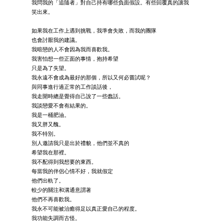
我問我的「追隨者」對自己持有哪些負面假設。有些回覆真的讓我
笑出來。
如果我在工作上遇到挑戰，我準會失敗，而我的團隊
也會討厭我的建議。
我暗戀的人不會因為我而喜歡我。
我害怕想一些正面的事情，抱持希望
只是為了失望。
我永遠不會成為最好的那個，所以又何必嘗試呢？
與同事進行過正常的工作談話後，
我走開時總是覺得自己說了一些蠢話。
我談戀愛不會有結果的。
我是一桶肥油。
我又胖又醜。
我不特別。
別人邀請我只是出於禮貌，他們並不真的
希望我在那裡。
我不配得到我想要的東西。
每當我的伴侶心情不好，我就假定
他們出軌了。
較少的關注和溝通意謂著
他們不再喜歡我。
我永不可能被治癒得足以真正愛自己的程度。
我功能失調而古怪。