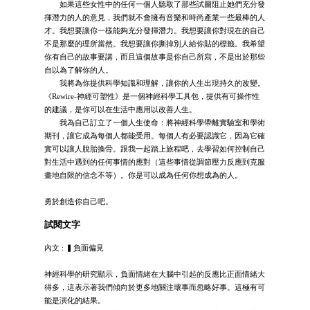
如果這些女性中的任何一個人聽取了那些試圖阻止她們充分發
揮潛力的人的意見，我們就不會擁有音樂和時尚產業一些最棒的人
才。我想要讓你一樣能夠充分發揮潛力。我想要讓你對現在的自己
不是那麼的理所當然。我想要讓你撕掉別人給你貼的標籤。我希望
你有自己的故事要講，而且這個故事是你自己所寫，不是出於那些
自以為了解你的人。
我將為你提供科學知識和理解，讓你的人生出現持久的改變。
《Rewire-神經可塑性》是一個神經科學工具包，提供有可操作性
的建議，是你可以在生活中應用以改善人生。
我為自己訂立了一個人生使命：將神經科學帶離實驗室和學術
期刊，讓它成為每個人都能受用。每個人有必要認識它，因為它確
實可以讓人脫胎換骨。跟我一起踏上旅程吧，去學習如何控制自己
對生活中遇到的任何事情的應對（這些事情從調節壓力反應到克服
畫地自限的信念不等）。你是可以成為任何你想成為的人。
勇於創造你自己吧。
試閱文字
內文 : ▍負面偏見
神經科學的研究顯示，負面情緒在大腦中引起的反應比正面情緒大
得多，這表示著我們傾向於更多地關注壞事而忽略好事。這極有可
能是演化的結果。