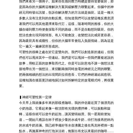
我們來看另一個例子。如果你在感到壓力時總是覺得需要吸菸，那
是因為你的大腦將這種解決方案與緩解壓力聯繫起來。你腦中的神
經元同時發出訊號，告訴你解決壓力的方法就是抽菸。這是一種大
多數人沒有注意到的自動反應。但知道我們可以改變這種反應意謂
著我們可以用其他選擇來取代它，這樣，隨著時間的推移，你的大
腦在碰到壓力時便會採取不同的路線，而不是自動想到吸菸。你的
想法也會出現同樣情形。有人可能會說，改變想法比戒菸更容易，
因為吸菸具有成癮性，但你的大腦常常會陷入負面情緒，因為這是
它一遍又一遍練習所形成的。
可塑性的很棒之處在於它是雙向的。我們可以創造新的連結，但我
們也可以甩掉其中一些連結。我們是可以甩掉一些我們重複述說的
故事，用較正面的故事取而代之。你是可以刻意地不讓一個想法直
接地帶出另一個想法，來切斷兩個同時放電的神經元之間的聯繫。
把兩個相續的想法的出現間距拉得愈長，它們的神經連結就愈弱。
這種知識在後面更詳細地探討如何拆解特定的放電模式時，將很重
要。
▍神經可塑性第一定律
今天早上我就像多年來的那樣煮咖啡。我的伴侶最近買了個漂亮的
小奶泡器。它看起來像一根頂部有光環的攪拌棒，可以振動和旋
轉，這樣你就可以使牛奶起泡，讓其變得絲滑。我一星期前便知
道，一開始只應該在杯子裡放少量的水或牛奶，待打泡後再把杯內
的水或牛奶添滿。我已經準備好等水壺沸騰之後在馬克杯裡倒一點
點水，再施展神奇的打泡沫法術，炮製出有史以來最好的咖啡……