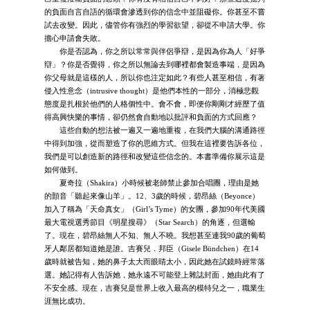
的負面自言自語的循環會滲透到你的信念中並阻礙你。你甚至不嘗
試去改變。因此，儘管你有強烈的學習欲望，卻從不申請大學。你
擔心申請會失敗。
你是否認為，你之所以常常與伴侶爭辯，是因為你為人「好爭
辯」？你是否覺得，你之所以無論去到哪裡都會製造事端，是因為
你父母就是這樣的人，所以你也注定如此？有些人甚至相信，有著
侵入性意念（intrusive thought）是他們本性的一部分，消極悲觀
態度是扎根於他們的人格個性中。會不會，即便你剛剛才經歷了值
得高興快樂的事情，卻仍然會自動地以批評和負面的方式回應？
這些自動的想法被一遍又一遍地重複，在我們大腦的溝通路徑
中得到加強，從而塑造了你的思維方式。但我在這裡要告訴各位，
我們是可以創造新的路徑和改變這些信念的。本書準備你展示這是
如何做到。
夏奇拉（Shakira）小時候被老師禁止參加合唱團，理由是她
的顫音「聽起來像山羊」。12、3歲的時候，碧昂絲（Beyonce）
加入了稱為「天命真女」（Girl’s Tyme）的女團，參加90年代美國
最大電視選秀節目《明星搜尋》（Star Search）的角逐，但選輸
了。現在，碧昂絲無人不知、無人不曉。我想甚至連我90歲的葡萄
牙人鄰居都知道她是誰。吉賽兒．邦臣（Gisele Bündchen）在14
歲時就被告知，她的鼻子太大而眼睛太小，因此她在試鏡時經常落
選。她記得有人告訴她，她永遠不可能登上雜誌封面，她由此有了
不安全感。現在，吉賽兒是世界上收入最高的模特兒之一，職業生
涯無比成功。