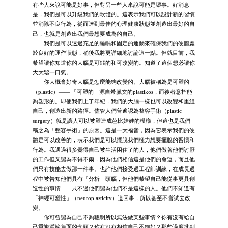
有些人來說可能是好事，但對另一些人來說可能是壞事。好消息
是，我們是可以升級我們的軟體的。這表示我們可以設計新的習慣
並消除不良行為，從而達到最佳的心理健康狀態並創造出最好的自
己，也就是創造出我們最想要成為的自己。
我們是可以透過充足的睡眠和固定的運動來確保我們的硬體處
於良好的運作狀態，稍後我將更詳細地討論這一點。但就目前，我
希望讓你知道你的大腦是可鍛的和可改變的。知道了這個想必讓你
大大鬆一口氣。
你大概會好奇大腦是怎麼能夠改變的。大腦被稱為是可塑的
（plastic）—— 「可塑的」源自希臘文的plastikos，而後者意指能
夠塑形的。即使我們上了年紀，我們的大腦一樣也可以改變和重組
自己，創造出新的路徑。儘管人們普遍認為整容手術（plastic
surgery）就是讓人可以被塑造成芭比娃娃的模樣，但這也是我們
稱之為「整容手術」的原因。這是一大福音，因為它表示我們的硬
體是可以改善的，表示我們是可以擺脫我們極力想要擺脫的習慣和
行為。我遇過很多覺得自己被生活困住了的人，他們做著他們討厭
的工作但又認為不得不爾，因為他們相信這是他們的命運，而且他
們只有技能去做那一件事。也許他們接受過工程師訓練，在成長過
程中被告知他們具有「分析」頭腦，但他們希望自己能從事更具創
造性的事情——只不過他們認為他們不是這樣的人。他們不知道有
「神經可塑性」（neuroplasticity）這回事，所以甚至不嘗試去改
變。
你可曾認為自己不夠聰明所以無法做某些事情？你有沒有給自
己重複灌輸負面的念頭？你有沒有相信自己不夠好？那些過度批判