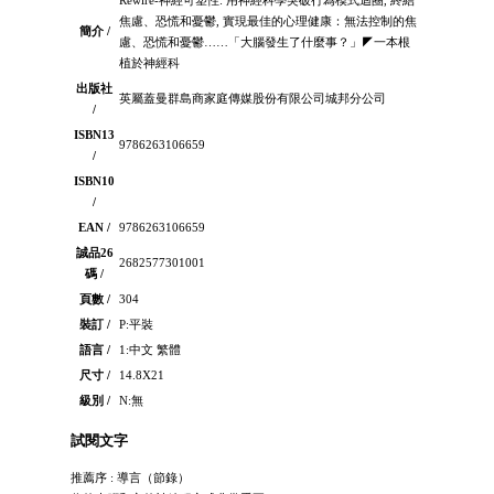
焦慮、恐慌和憂鬱, 實現最佳的心理健康：無法控制的焦
簡介 /
慮、恐慌和憂鬱……「大腦發生了什麼事？」◤一本根
植於神經科
出版社
英屬蓋曼群島商家庭傳媒股份有限公司城邦分公司
/
ISBN13
9786263106659
/
ISBN10
/
EAN /
9786263106659
誠品26
2682577301001
碼 /
頁數 /
304
裝訂 /
P:平裝
語言 /
1:中文 繁體
尺寸 /
14.8X21
級別 /
N:無
試閱文字
推薦序 : 導言（節錄）