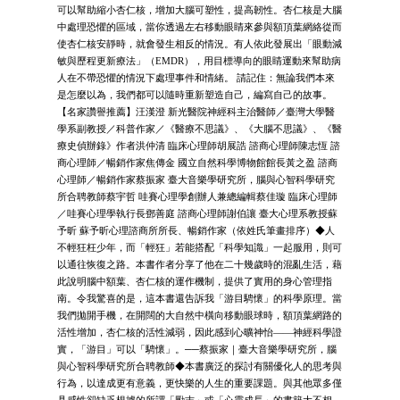
可以幫助縮小杏仁核，增加大腦可塑性，提高韌性。杏仁核是大腦
中處理恐懼的區域，當你透過左右移動眼睛來參與額頂葉網絡從而
使杏仁核安靜時，就會發生相反的情況。有人依此發展出「眼動減
敏與歷程更新療法」（EMDR），用目標導向的眼睛運動來幫助病
人在不帶恐懼的情況下處理事件和情緒。 請記住：無論我們本來
是怎麼以為，我們都可以隨時重新塑造自己，編寫自己的故事。
【名家讚譽推薦】汪漢澄 新光醫院神經科主治醫師／臺灣大學醫
學系副教授／科普作家／《醫療不思議》、《大腦不思議》、《醫
療史偵辦錄》作者洪仲清 臨床心理師胡展誥 諮商心理師陳志恆 諮
商心理師／暢銷作家焦傳金 國立自然科學博物館館長黃之盈 諮商
心理師／暢銷作家蔡振家 臺大音樂學研究所，腦與心智科學研究
所合聘教師蔡宇哲 哇賽心理學創辦人兼總編輯蔡佳璇 臨床心理師
／哇賽心理學執行長鄧善庭 諮商心理師謝伯讓 臺大心理系教授蘇
予昕 蘇予昕心理諮商所所長、暢銷作家（依姓氏筆畫排序）◆人
不輕狂枉少年，而「輕狂」若能搭配「科學知識」一起服用，則可
以通往恢復之路。本書作者分享了他在二十幾歲時的混亂生活，藉
此說明腦中額葉、杏仁核的運作機制，提供了實用的身心管理指
南。令我驚喜的是，這本書還告訴我「游目騁懷」的科學原理。當
我們拋開手機，在開闊的大自然中橫向移動眼球時，額頂葉網路的
活性增加，杏仁核的活性減弱，因此感到心曠神怡——神經科學證
實，「游目」可以「騁懷」。──蔡振家｜臺大音樂學研究所，腦
與心智科學研究所合聘教師◆本書廣泛的探討有關優化人的思考與
行為，以達成更有意義，更快樂的人生的重要課題。與其他眾多僅
具感性卻缺乏根據的所謂「勵志」或「心靈成長」的書籍大不相