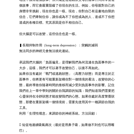
個故事，而它會嚴重阻礙了你現在的生活。例如，你母親對自己的
身體非常挑剔，現在你也是一樣。現在，你對自己有這畫地自限的
信念，它們牽制住你，讓你成為不了你想成為的人，達成不了你想
達成的各種目標。究其原因是你不相信自己。
但大腦是可以改變，這些信念也是一樣。
▍長期抑制作用（long-term depression）：突觸的減弱
無法同步的神經元會無法彼此連結。
承認我們大腦的「負面偏見」是理解我們為何流連在負面事件的一
大步，這樣，我們才可以著手改變自己，以後不再如此。
如果你沒有處於「戰鬥或逃跑狀態」（高壓力狀態）而是專注於正
面事件，你將更有可能重新架構你對一個情境的看法，改變你的心
態，最終導致你隨著時間的推移而減少受到負面事件的影響。記住
我們在上一章中學到的關於自我調節的知識：我們知道我們需要把
心靈保持在冷靜狀態才能改變我們的心態。如果你處於高度警覺狀
態，那麼在重新架構一個情境前，需要先使用其中一種調節自我的
工具。
利用「生理性嘆息」來調節你的神經系統。方法回顧：
 短促地連續吸氣兩次（最好是用鼻子吸，如果做不到也可以用嘴
巴）。