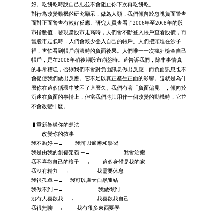
好。吃餅乾時說自己肥並不會阻止你下次再吃餅乾。
對行為改變動機的研究顯示，做為人類，我們傾向於忽視負面警告
而對正面警告有較好反應。研究人員查看了2006年至2008年的股
市指數值，發現當股市走高時，人們會不斷登入帳戶查看股價，而
當股市走低時，人們會較少登入自己的帳戶。人們把頭埋在沙子
裡，害怕看到帳戶崩潰時的負面後果。人們唯一一次瘋狂檢查自己
帳戶，是在2008年稍後期股市崩盤時。這告訴我們，除非事情真
的非常糟糕，否則我們不會對負面訊息做出反應，而負面訊息也不
會促使我們做出反應。它不足以真正產生正面的影響。這就是為什
麼你在這個循環中被困了這麼久。我們有著「負面偏見」，傾向於
沉迷在負面的事情上，但當我們將其用作一個改變的動機時，它並
不會改變什麼。
▍重新架構你的想法
改變你的敘事
我不夠好 ─→ 我可以適應和學習
我是由我的創傷定義 ─→ 我會治癒
我不喜歡自己的樣子 ─→ 這個身體是我的家
我沒有精力 ─→ 我需要休息
我很孤單 ─→ 我可以與大自然連結
我做不到 ─→ 我做得到
沒有人喜歡我 ─→ 我喜歡我自己
我很無聊 ─→ 我有很多東西要學