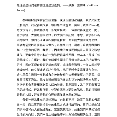
無論那是我們選擇關注還是預設的。——威廉．詹姆斯（William
James）
在神經解剖學實驗室聽過第一次講座的幾星期後，我們又回去
上解剖課。我記得我很累，很難集中注意力。當時，我的iPhone也
是快沒電了，催我轉換為「低電量模式」。這讓我再次靈光一閃，
有所頓悟。大腦是你的硬體，而大腦中的記憶、思想、習慣和行為
則是軟體。你的心理健康和個性是軟體，而你的大腦健康是硬體。
兩者都需要以最優化方式運作，以相互支持。啊哈，這就是我難以
集中注意力的原因！我累了，因此我的大腦硬體無法以最優化狀態
運作，要集中注意力和記住資訊變得非常困難。我基本上是以「低
電量模式」在運行。我的大腦優先關注的是保持最基本的功能運作
正常，因此不理會軟體更新的需要。這讓我意識到，一個人若想要
升級軟體、建立新連結並記住資訊，他的硬體也是需要運作良好。
這也是我在搬到一座新城市之後難於應付大學學業壓力的原因。我
被壓得透不過氣。我沒有照顧到我的健康和福祉的那些基本方面，
但它們卻會直接關係到我大腦的健康。我意識到，為了正面影響我
的思維模式、行為和行動，並記住課堂上聽到的訊息，我必須照顧
好我的大腦，好支持我的心理健康並建立新的連結。
每個神經元建立的這些連結（肉眼看不見）決定了你將如何度
過一天，而且它們是按照你的生活方式進行編程的。它們也是由我
們的同儕和前人預先編程的。這讓我意識到，如果我們不掌控我們
生活的方向盤，我們本質上就是過著別人為我們編程的生活。這對