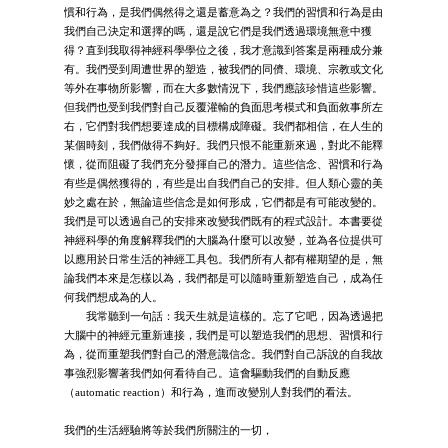
慣和行為，是我們偶然得之還是蓄意為之？我們的習慣和行為是由
我們自己決定和選擇的嗎，還是說它們是我們透過環境無意中獲
得？直到我取得神經科學學位之後，我才意識到答案是兩種成分兼
有。我們受到周遭世界的塑造，被我們的同儕、環境、宗教或文化
等外在事物所影響，而在大多數情況下，我們應該珍惜這些影響。
但我們也受到我們對自己反覆灌輸的負面思考模式和負面敘事所左
右，它們對我們想要達成的目標構成障礙。我們都相信，在人生的
某個時刻，我們做得不夠好。我們只恨不能重新來過，對此不能釋
懷，從而阻礙了我們充分發揮自己的潛力。這些信念、習慣和行為
有些是偶然獲得的，有些是出自我們自己的安排。但人類心靈的美
妙之處在於，無論這些信念是如何形成，它們都是有可能改變的。
我們是可以透過自己的安排來改變我們既有的程式設計。本書要從
神經科學的角度解釋我們的大腦為什麼可以改變，並為各位提供可
以應用於日常生活的神經工具包。我們所有人都有權期望的是，無
論我們本來是怎樣以為，我們都是可以隨時重新塑造自己，成為任
何我們想成為的人。
我常聽到一句話：我天生就是這樣的。忘了它吧，因為透過把
大腦中的神經元重新連接，我們是可以塑造我們的思想、習慣和行
為，從而重塑我們對自己的潛意識信念。我們對自己訴說的自我故
事強烈影響著我們如何看待自己。這會驅動我們的自動反應
（automatic reaction）和行為，進而改變別人對我們的看法。
我們的生活經驗將等於我們所關注的一切，