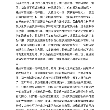
但該死的是，即使我心裡是這樣想，我仍然在杯子裡倒滿沸水。混
蛋！我知道不應該這樣做，但我還是做了。你有過這種經驗嗎？
神經可塑性第一定律指出，反覆活化一個「突觸前神經元」（發送
訊號的神經元）和一個「突觸後神經元」（接收訊號的神經元），
會導致它們之間的溝通效率或溝通有效性提高。我未能只在杯子裡
放少量的水是我的神經元以特定方式反覆放電的結果，這會讓我不
假思索，自動化地行事。對共同放電的神經元的反覆活化會提高它
們的溝通效率。我太習慣用某種方式泡咖啡，讓潛意識模式起了支
配作用，以致我在意識層面告訴自己應該用別的做法也不管用。我
為什麼要告訴你這個？嗯，在我們的行為和做事方式上，這種現象
出現在生活的各個方面。大多數時候，我們都是在自動模式下過生
活而沒有真正思考，所以負面思想可能會像往常一樣出現，並且因
為這些路徑透過重複得到了加強，你便會再次沿著常走的路走下
去。
神經可塑性第一定律也指出，放電（神經元之間的通訊）的順序和
時間點決定了一個被加強的連結（或被削弱的連結）的大小和程
度。我一直以特定的方式按特定的順序煮咖啡，煮了大概有12年
了：這12年裡，我反覆往杯子裡注滿熱水。這種連結是高度加強
的，它會不假思索地發生。如果你在相同的時間內對自己反覆述說
一個負面故事，情況也是一樣。我提這一點是因為我希望你對自己
有同情心。我們將一起改變這種情況，但我真的想讓你明白為什麼
你的大腦會做出它所做出的事。我們需要對其進行重新編程和升級
軟體，以便你可以停止以特定的方式自言自語。這樣你就不會再急