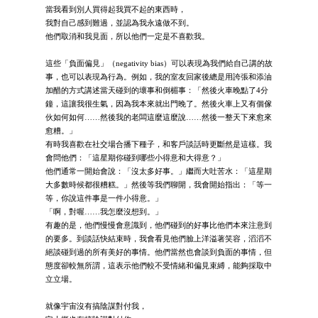
當我看到別人買得起我買不起的東西時，
我對自己感到難過，並認為我永遠做不到。
他們取消和我見面，所以他們一定是不喜歡我。
這些「負面偏見」（negativity bias）可以表現為我們給自己講的故
事，也可以表現為行為。例如，我的室友回家後總是用誇張和添油
加醋的方式講述當天碰到的壞事和倒楣事：「然後火車晚點了4分
鐘，這讓我很生氣，因為我本來就出門晚了。然後火車上又有個傢
伙如何如何……然後我的老闆這麼這麼說……然後一整天下來愈來
愈糟。」
有時我喜歡在社交場合播下種子，和客戶談話時更斷然是這樣。我
會問他們：「這星期你碰到哪些小得意和大得意？」
他們通常一開始會說：「沒太多好事。」繼而大吐苦水：「這星期
大多數時候都很糟糕。」然後等我們聊開，我會開始指出：「等一
等，你說這件事是一件小得意。」
「啊，對喔……我怎麼沒想到。」
有趣的是，他們慢慢會意識到，他們碰到的好事比他們本來注意到
的要多。到談話快結束時，我會看見他們臉上洋溢著笑容，滔滔不
絕談碰到過的所有美好的事情。他們當然也會談到負面的事情，但
態度卻較無所謂，這表示他們較不受情緒和偏見束縛，能夠採取中
立立場。
就像宇宙沒有搞陰謀對付我，