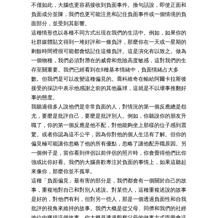
不僅如此，大腦也更容易接收到負面事件。換句話說，即使正面和
負面成分並陳，我們也更可能注意和記住負面事件或一個情境的負
面部分，並受到其影響。
這種情形也以各種不同方式出現在我們的生活中。例如，如果你的
社群媒體貼文得到一堆好評和一條負評，那麼你在一天或一星期的
剩餘時間裡很可能都會惦記住這條負評。這是演化有以致之。做為
一個物種，我們必須對潛在的威脅和危險高度敏感，這對我們的生
存至關重要。我們已經看到在8種基本情緒中，負面情緒占大多
數。但我們是可以改變這種偏見的。喬科維奇在輸給阿爾卡拉斯後
接受的採訪中表示他感謝之前的其他贏球，這就是不以壞事推翻好
事的態度。
我聽過很多人說他們是非常負面的人，對情況的第一個反應總是怨
尤，要麼是批評自己，要麼是批評別人。例如，你聽說你的朋友升
職了，你的第一個反應是他不配，對他能夠坐上那樣的位子感到震
驚。或者你認為這不公平，因為你對他的個人生活有了解。但你的
偏見極可能讓你忽略了他的所有優點，忽略了讓他配升職原因。另
一個例子是，當你看到伴侶以前伴侶的照片時，你會覺得他們比你
強或比你好看。我們的大腦喜歡專注於負面的事情上，如果這聽起
來像你，那麼你並不孤單。
這種「負面偏見」最有害的部分是，我們都會有一個關於自己的故
事，重複地對自己和對別人述說。對某些人，這種重複述說的故事
是好的，對他們有利，但對另一些人，那是一個透過負面性和自我
批評的視角來維持的故事。我們大概是從父母、同儕和我們的社經
地位中獲得這個故事。你大概是透過觀察父母的做事方式而學會這