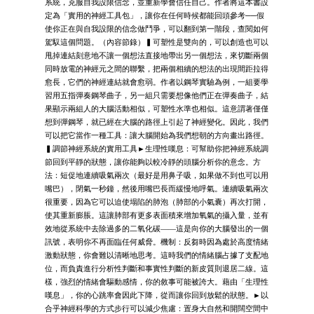
系統，克服自我設限信念，並重新學會信任自己。作者將這本書設
定為「實用的神經工具包」，讓你在任何時候都能回頭參考──假
使你正在與自我設限的信念做鬥爭，可以翻到第一階段，查閱如何
駕馭這個問題。（內容節錄）▍可塑性是雙向的，可以創造也可以
甩掉連結刻意地不讓一個想法直接地帶出另一個想法，來切斷兩個
同時放電的神經元之間的聯繫，把兩個相續的想法的出現間距拉得
愈長，它們的神經連結就會愈弱。作者以鋼琴實驗為例，一組要學
習用五指彈奏鋼琴曲子，另一組只需要想像他們正在彈奏曲子，結
果顯示兩組人的大腦活動相似，可塑性水準也相似。這意謂著僅僅
想到彈鋼琴，就已經在大腦的路徑上引起了神經變化。因此，我們
可以把它當作一種工具：讓大腦開始為我們想朝的方向畫出路徑。
▍調節神經系統的實用工具►生理性嘆息：可幫助你把神經系統調
節回到平靜的狀態，讓你能夠以較冷靜的頭腦分析你的意念。方
法：短促地連續吸氣兩次（最好是用鼻子吸，如果做不到也可以用
嘴巴），閉氣一秒鐘，然後用嘴巴長而緩慢地呼氣。連續吸氣兩次
很重要，因為它可以迫使塌陷的肺泡（肺部的小氣囊）再次打開，
使其重新膨脹。這讓肺部有更多表面積來增加氧氣的攝入量，並有
效地從系統中去除過多的二氧化碳——這是向你的大腦發出的一個
訊號，表明你不再面臨任何威脅。機制：反芻時因為處於高度情緒
激動狀態，你會難以清晰地思考。這時我們的情緒腦占據了支配地
位，而負責進行分析性判斷和事實性判斷的新皮質則退居二線。這
樣，強烈的情緒會驅動感情，你的敘事可能被誇大。藉由「生理性
嘆息」，你的心跳率會因此下降，從而讓你回到放鬆的狀態。►以
合乎神經科學的方式步行可以減少焦慮：置身大自然和開闊空間中