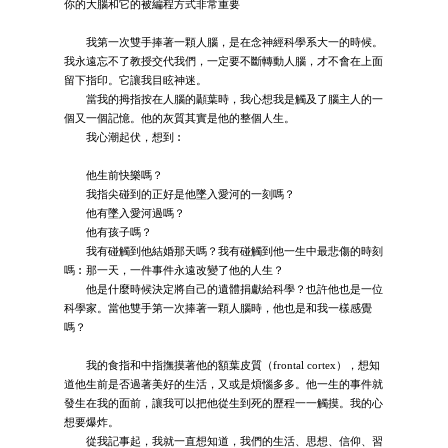
你的大腦和它的被編程方式非常重要
我第一次雙手捧著一顆人腦，是在念神經科學系大一的時候。
我永遠忘不了教授交代我們，一定要不斷轉動人腦，才不會在上面
留下指印。它讓我目眩神迷。
當我的拇指按在人腦的顳葉時，我心想我是觸及了腦主人的一
個又一個記憶。他的灰質其實是他的整個人生。
我心潮起伏，想到︰
他生前快樂嗎？
我指尖碰到的正好是他墜入愛河的一刻嗎？
他有墜入愛河過嗎？
他有孩子嗎？
我有碰觸到他結婚那天嗎？我有碰觸到他一生中最悲傷的時刻
嗎︰那一天，一件事件永遠改變了他的人生？
他是什麼時候決定將自己的遺體捐獻給科學？也許他也是一位
科學家。當他雙手第一次捧著一顆人腦時，他也是和我一樣感覺
嗎？
我的食指和中指撫摸著他的額葉皮質（frontal cortex），想知
道他生前是否過著美好的生活，又或是煩惱多多。他一生的事件就
發生在我的面前，讓我可以把他從生到死的歷程一一觸摸。我的心
想要爆炸。
從我記事起，我就一直想知道，我們的生活、思想、信仰、習