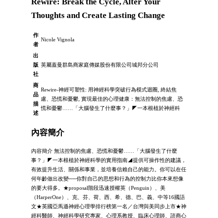
Rewire: Break the Cycle, Alter Your
Thoughts and Create Lasting Change
作
Nicole Vignola
者
出
版
英屬蓋曼群島商家庭傳媒股份有限公司城邦分公司
社
商
Rewire-神經可塑性: 用神經科學突破行為模式迴圈, 終結焦
品
慮、恐慌和憂鬱, 實現最佳的心理健康：無法控制的焦慮、恐
描
慌和憂鬱……「大腦發生了什麼事？」◤一本根植於神經科
述
內容簡介
內容簡介 無法控制的焦慮、恐慌和憂鬱……「大腦發生了什麼
事？」◤一本根植於神經科學的實用指南◢提供可操作性的建議，
有效提升生活、關係和事業，並培養信賴自己的能力。你可以在任
何年齡做出改變──你對自己的思想和行為的控制力比你本來想像
的要大得多。★proposal階段迅速授權英（Penguin）、美
（HarperOne）、克、芬、荷、西、希、德、巴、義、中等16國語
文★英國亞馬遜神經心理學排行榜第一名／台灣與美同步上市★神
經科醫師、神經科學研究專家、心理系教授、臨床心理師、諮商心