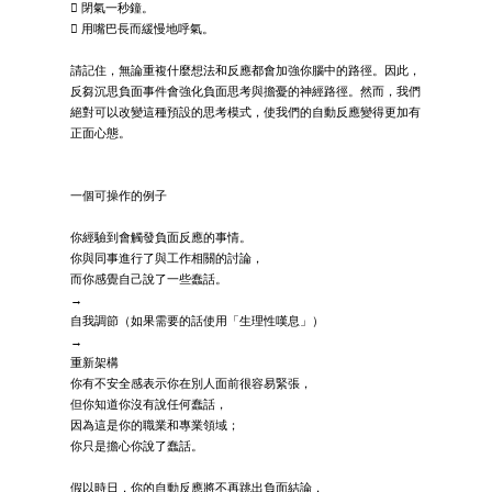
 閉氣一秒鐘。
 用嘴巴長而緩慢地呼氣。
請記住，無論重複什麼想法和反應都會加強你腦中的路徑。因此，
反芻沉思負面事件會強化負面思考與擔憂的神經路徑。然而，我們
絕對可以改變這種預設的思考模式，使我們的自動反應變得更加有
正面心態。
一個可操作的例子
你經驗到會觸發負面反應的事情。
你與同事進行了與工作相關的討論，
而你感覺自己說了一些蠢話。
→
自我調節（如果需要的話使用「生理性嘆息」）
→
重新架構
你有不安全感表示你在別人面前很容易緊張，
但你知道你沒有說任何蠢話，
因為這是你的職業和專業領域；
你只是擔心你說了蠢話。
假以時日，你的自動反應將不再跳出負面結論，