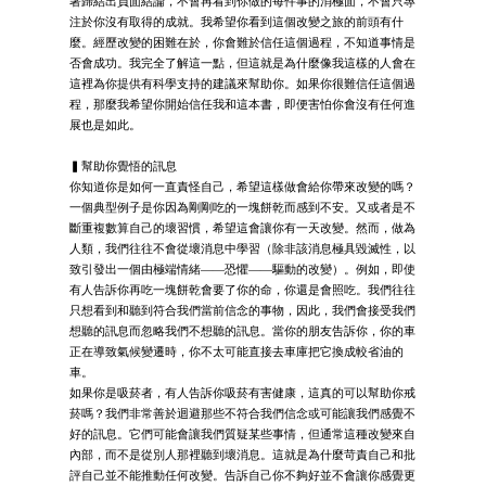
著歸結出負面結論，不會再看到你做的每件事的消極面，不會只專
注於你沒有取得的成就。我希望你看到這個改變之旅的前頭有什
麼。經歷改變的困難在於，你會難於信任這個過程，不知道事情是
否會成功。我完全了解這一點，但這就是為什麼像我這樣的人會在
這裡為你提供有科學支持的建議來幫助你。如果你很難信任這個過
程，那麼我希望你開始信任我和這本書，即便害怕你會沒有任何進
展也是如此。
▍幫助你覺悟的訊息
你知道你是如何一直責怪自己，希望這樣做會給你帶來改變的嗎？
一個典型例子是你因為剛剛吃的一塊餅乾而感到不安。又或者是不
斷重複數算自己的壞習慣，希望這會讓你有一天改變。然而，做為
人類，我們往往不會從壞消息中學習（除非該消息極具毀滅性，以
致引發出一個由極端情緒——恐懼——驅動的改變）。例如，即使
有人告訴你再吃一塊餅乾會要了你的命，你還是會照吃。我們往往
只想看到和聽到符合我們當前信念的事物，因此，我們會接受我們
想聽的訊息而忽略我們不想聽的訊息。當你的朋友告訴你，你的車
正在導致氣候變遷時，你不太可能直接去車庫把它換成較省油的
車。
如果你是吸菸者，有人告訴你吸菸有害健康，這真的可以幫助你戒
菸嗎？我們非常善於迴避那些不符合我們信念或可能讓我們感覺不
好的訊息。它們可能會讓我們質疑某些事情，但通常這種改變來自
內部，而不是從別人那裡聽到壞消息。這就是為什麼苛責自己和批
評自己並不能推動任何改變。告訴自己你不夠好並不會讓你感覺更