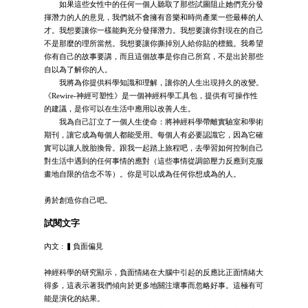
如果這些女性中的任何一個人聽取了那些試圖阻止她們充分發
揮潛力的人的意見，我們就不會擁有音樂和時尚產業一些最棒的人
才。我想要讓你一樣能夠充分發揮潛力。我想要讓你對現在的自己
不是那麼的理所當然。我想要讓你撕掉別人給你貼的標籤。我希望
你有自己的故事要講，而且這個故事是你自己所寫，不是出於那些
自以為了解你的人。
我將為你提供科學知識和理解，讓你的人生出現持久的改變。
《Rewire-神經可塑性》是一個神經科學工具包，提供有可操作性
的建議，是你可以在生活中應用以改善人生。
我為自己訂立了一個人生使命：將神經科學帶離實驗室和學術
期刊，讓它成為每個人都能受用。每個人有必要認識它，因為它確
實可以讓人脫胎換骨。跟我一起踏上旅程吧，去學習如何控制自己
對生活中遇到的任何事情的應對（這些事情從調節壓力反應到克服
畫地自限的信念不等）。你是可以成為任何你想成為的人。
勇於創造你自己吧。
試閱文字
內文 : ▍負面偏見
神經科學的研究顯示，負面情緒在大腦中引起的反應比正面情緒大
得多，這表示著我們傾向於更多地關注壞事而忽略好事。這極有可
能是演化的結果。