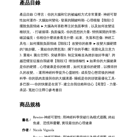
產品目錄
產品目錄 ◎導言：你的大腦和它的被編程方式非常重要- 神經可塑
性如何運作- 大腦如何變化- 發展的關鍵時期- 心理模擬【階段1】
擺脫負面情緒 ►大腦為何喜歡專注於負面事情，以及如何改變這
種狀況。- 打破循環- 負面偏見- 你的思想的力量- 悄悄展開的常態-
確認偏見︰你相信什麼就會看見什麼- 結束、失落和悲傷- 神經工
具包：如何擺脫負面情緒【階段2】改變你的敘事 ►改變大腦硬體
的7個步驟。- 重組你的潛意識1. 擱下你的手機2. 視覺化及注意力
3. 重複4. 騰出空間5. 突破界限6. 制定策略並為挫折做好準備7. 跨
越恐懼並征服自我破壞【階段3】增強積極性 ►如果你的大腦健康
是你的硬體，心理健康是你的軟體，如何支援你的硬體，以獲得持
久的改變。- 運用神經科學提升心靈韌性- 成長型心態背後的神經
科學- 你的肌肉直接與你的大腦溝通- 睡眠是你的頭號最優化工具-
多巴胺──你的快樂是在當下- 建立自我信賴和信心【尾聲】- 力量-
承諾- 寬恕◎注釋◎參考書目
商品規格
Rewire-神經可塑性: 用神經科學突破行為模式迴圈, 終結
書名 /
焦慮、恐慌和憂鬱, 實現最佳的心理健康
作者 /
Nicole Vignola
Rewire-神經可塑性: 用神經科學突破行為模式迴圈, 終結