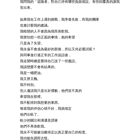
我問我的「追隨者」對自己持有哪些負面假設。有些回覆真的讓我
笑出來。
如果我在工作上遇到挑戰，我準會失敗，而我的團隊
也會討厭我的建議。
我暗戀的人不會因為我而喜歡我。
我害怕想一些正面的事情，抱持希望
只是為了失望。
我永遠不會成為最好的那個，所以又何必嘗試呢？
與同事進行過正常的工作談話後，
我走開時總是覺得自己說了一些蠢話。
我談戀愛不會有結果的。
我是一桶肥油。
我又胖又醜。
我不特別。
別人邀請我只是出於禮貌，他們並不真的
希望我在那裡。
我不配得到我想要的東西。
每當我的伴侶心情不好，我就假定
他們出軌了。
較少的關注和溝通意謂著
他們不再喜歡我。
我永不可能被治癒得足以真正愛自己的程度。
我功能失調而古怪。