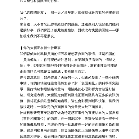
它大概也有搞陰謀對付你。
我也喜歡問朋友：「那一天／那星期／那假期你最喜歡的是哪個部
分？」
常言道，人不會忘記你帶給他們的感受。透過讓別人憶起他們碰到
過的好事，我們保證了彼此相處愉快，對彼此有快樂的回憶——哪
怕後來我們不再是朋友。
▍你的大腦正在發生什麼事
我們都傾向於執持負面的假設和老想著負面的事情。這是所謂的
「負面偏見」。你可能已經注意到，在第56頁所看到的「情緒之
輪」中，8種基本情緒裡只有兩種是正面情緒，還有兩種既可能是
正面情緒也可能是負面情緒，要看情形而定。
你可曾注意到，如果你過了美好的一天，但後來發生了一些不好的
事情，你的好情緒往往會蕩然無存？對「負面偏見」的科學研究顯
示，當好情緒和壞情緒等量時，壞情緒的心理影響力會超過好情
緒。研究還表明，大腦認定負面刺激比正面刺激具有更多的資訊價
值，值得更多的注意和認知處理。這也會影響判斷和決策。當我們
做決定時，一個決定的負面後果的分量要大於正面後果。
神經科學研究甚至記錄了做為特定感官事件的直接結果的大腦反應
（事件相關電位）的強度。在一個測試中，先讓受試者看一些中性
的圖像做為對照，再讓他們看一批混雜在一起的正面圖像和負面圖
像。雖然同樣具有刺激性，但負面圖像比正面圖像在大腦中引起的
反應要大得多。這表明我們往往更加重視和關注負面經驗和情緒。