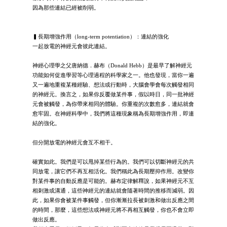
因為那些連結已經被削弱。
▍長期增強作用（long-term potentiation）：連結的強化
一起放電的神經元會彼此連結。
神經心理學之父唐納德．赫布（Donald Hebb）是最早了解神經元
功能如何促進學習等心理過程的科學家之一。他也發現，當你一遍
又一遍地重複某種經驗、想法或行動時，大腦會學會每次觸發相同
的神經元。換言之，如果你反覆做某件事，假以時日，同一批神經
元會被觸發，為你帶來相同的體驗。你重複的次數愈多，連結就會
愈牢固。在神經科學中，我們將這種現象稱為長期增強作用，即連
結的強化。
但分開放電的神經元會互不相干。
確實如此。我們是可以甩掉某些行為的。我們可以切斷神經元的共
同放電，讓它們不再互相活化。我們稱此為長期壓抑作用。改變你
對某件事的自動反應是可能的。赫布定律解釋說，如果神經元不互
相刺激或溝通，這些神經元的連結就會隨著時間的推移而減弱。因
此，如果你會被某件事觸發，但你漸漸拉長被刺激和做出反應之間
的時間，那麼，這些想法或神經元將不再相互觸發，你也不會立即
做出反應。