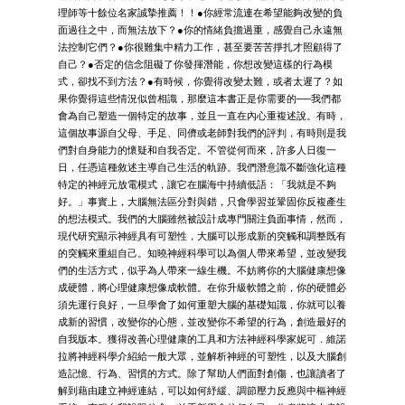
理師等十餘位名家誠摯推薦！！●你經常流連在希望能夠改變的負
面過往之中，而無法放下？●你的情緒負擔過重，感覺自己永遠無
法控制它們？●你很難集中精力工作，甚至要苦苦掙扎才照顧得了
自己？●否定的信念阻礙了你發揮潛能，你想改變這樣的行為模
式，卻找不到方法？●有時候，你覺得改變太難，或者太遲了？如
果你覺得這些情況似曾相識，那麼這本書正是你需要的──我們都
會為自己塑造一個特定的故事，並且一直在內心重複述說。有時，
這個故事源自父母、手足、同儕或老師對我們的評判，有時則是我
們對自身能力的懷疑和自我否定。不管從何而來，許多人日復一
日，任憑這種敘述主導自己生活的軌跡。我們潛意識不斷強化這種
特定的神經元放電模式，讓它在腦海中持續低語：「我就是不夠
好。」事實上，大腦無法區分對與錯，只會學習並鞏固你反複產生
的想法模式。我們的大腦雖然被設計成專門關注負面事情，然而，
現代研究顯示神經具有可塑性，大腦可以形成新的突觸和調整既有
的突觸來重組自己。知曉神經科學可以為個人帶來希望，並改變我
們的生活方式，似乎為人帶來一線生機。不妨將你的大腦健康想像
成硬體，將心理健康想像成軟體。在你升級軟體之前，你的硬體必
須先運行良好，一旦學會了如何重塑大腦的基礎知識，你就可以養
成新的習慣，改變你的心態，並改變你不希望的行為，創造最好的
自我版本。獲得改善心理健康的工具和方法神經科學家妮可．維諾
拉將神經科學介紹給一般大眾，並解析神經的可塑性，以及大腦創
造記憶、行為、習慣的方式。除了幫助人們面對創傷，也讓讀者了
解到藉由建立神經連結，可以如何紓緩、調節壓力反應與中樞神經