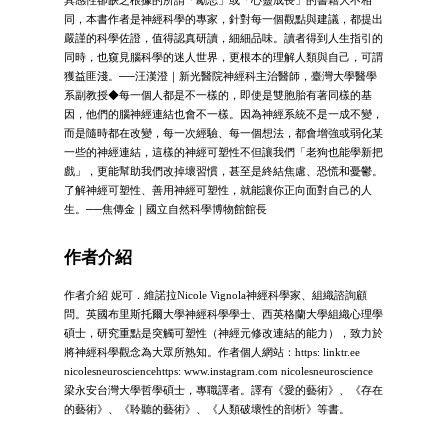
同，本書作者是神經科學的專家，針對每一個觀點與建議，都提出
嚴謹的科學佐證，值得認真研讀，細細品味。讀者得到人生指引的
同時，也窺見腦科學的迷人世界，更根本的理解人類與自己，可謂
獲益匪淺。──汪漢澄｜新光醫院神經科主治醫師，臺灣大學醫學
系副教授◆每一個人都是不一樣的，即使是雙胞胎有著同樣的基
因，他們的腦神經連結也會不一樣。因為神經系統不是一成不變，
而是隨時都在改變，每一次經驗、每一個想法，都會增強或弱化某
一些的神經連結，這樣的神經可塑性不但讓我們「老狗也能學新把
戲」，更能幫助我們改掉壞習慣，甚至是終結焦慮、恐慌和憂鬱。
了解神經可塑性、善用神經可塑性，就能讓你正向面對自己的人
生。──焦傳金｜國立自然科學博物館館長
作者介紹
作者介紹 妮可．維諾拉Nicole Vignola神經科學家、組織諮詢顧
問。英國布里斯托爾大學神經科學學士、西英格蘭大學組織心理學
碩士，研究重點是突觸可塑性（神經元修改連結的能力），致力於
將神經科學觀念為大眾所熟知。作者個人網站：https: linktr.ee
nicolesneurosciencehttps: www.instagram.com nicolesneuroscience
梁永安台灣大學哲學碩士，專職譯者。譯有《愛的藝術》、《存在
的藝術》、《聆聽的藝術》、《人類破壞性的剖析》等書。