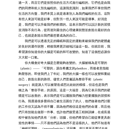
過一天，而且它們是按照你的生活方式進行編程的。它們也是由我
們的同儕和前人預先編程的。這讓我意識到，如果我們不掌控我們
生活的方向盤，我們本質上就是過著別人為我們編程的生活。這對
有些人來說可能是好事，但對另一些人來說可能是壞事。好消息
是，我們是可以升級我們的軟體的。這表示我們可以設計新的習慣
並消除不良行為，從而達到最佳的心理健康狀態並創造出最好的自
己，也就是創造出我們最想要成為的自己。
我們是可以透過充足的睡眠和固定的運動來確保我們的硬體處
於良好的運作狀態，稍後我將更詳細地討論這一點。但就目前，我
希望讓你知道你的大腦是可鍛的和可改變的。知道了這個想必讓你
大大鬆一口氣。
你大概會好奇大腦是怎麼能夠改變的。大腦被稱為是可塑的
（plastic）—— 「可塑的」源自希臘文的plastikos，而後者意指能
夠塑形的。即使我們上了年紀，我們的大腦一樣也可以改變和重組
自己，創造出新的路徑。儘管人們普遍認為整容手術（plastic
surgery）就是讓人可以被塑造成芭比娃娃的模樣，但這也是我們
稱之為「整容手術」的原因。這是一大福音，因為它表示我們的硬
體是可以改善的，表示我們是可以擺脫我們極力想要擺脫的習慣和
行為。我遇過很多覺得自己被生活困住了的人，他們做著他們討厭
的工作但又認為不得不爾，因為他們相信這是他們的命運，而且他
們只有技能去做那一件事。也許他們接受過工程師訓練，在成長過
程中被告知他們具有「分析」頭腦，但他們希望自己能從事更具創
造性的事情——只不過他們認為他們不是這樣的人。他們不知道有
「神經可塑性」（neuroplasticity）這回事，所以甚至不嘗試去改