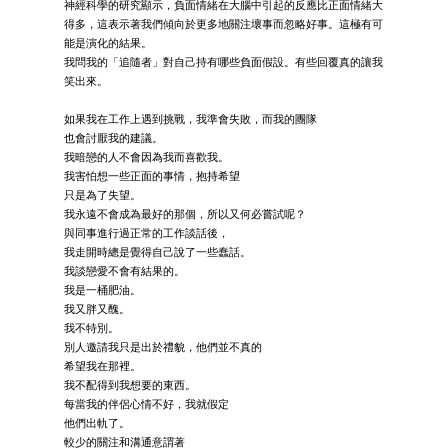
神經科學的研究顯示，負面情緒在大腦中引起的反應比正面情緒大
得多，這表示著我們傾向於更多地關注壞事而忽略好事。這極有可
能是演化的結果。
我問我的「追隨者」對自己持有哪些負面假設。有些回覆真的讓我
笑出來。
如果我在工作上遇到挑戰，我準會失敗，而我的團隊
也會討厭我的建議。
我暗戀的人不會因為我而喜歡我。
我害怕想一些正面的事情，抱持希望
只是為了失望。
我永遠不會成為最好的那個，所以又何必嘗試呢？
與同事進行過正常的工作談話後，
我走開時總是覺得自己說了一些蠢話。
我談戀愛不會有結果的。
我是一桶肥油。
我又胖又醜。
我不特別。
別人邀請我只是出於禮貌，他們並不真的
希望我在那裡。
我不配得到我想要的東西。
每當我的伴侶心情不好，我就假定
他們出軌了。
較少的關注和溝通意謂著