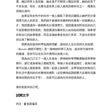
選。她記得有人告訴她，她永遠不可能登上雜誌封面，她由此有了
不安全感。現在，吉賽兒是世界上收入最高的模特兒之一，職業生
涯無比成功。
如果這些女性中的任何一個人聽取了那些試圖阻止她們充分發
揮潛力的人的意見，我們就不會擁有音樂和時尚產業一些最棒的人
才。我想要讓你一樣能夠充分發揮潛力。我想要讓你對現在的自己
不是那麼的理所當然。我想要讓你撕掉別人給你貼的標籤。我希望
你有自己的故事要講，而且這個故事是你自己所寫，不是出於那些
自以為了解你的人。
我將為你提供科學知識和理解，讓你的人生出現持久的改變。
《Rewire-神經可塑性》是一個神經科學工具包，提供有可操作性
的建議，是你可以在生活中應用以改善人生。
我為自己訂立了一個人生使命：將神經科學帶離實驗室和學術
期刊，讓它成為每個人都能受用。每個人有必要認識它，因為它確
實可以讓人脫胎換骨。跟我一起踏上旅程吧，去學習如何控制自己
對生活中遇到的任何事情的應對（這些事情從調節壓力反應到克服
畫地自限的信念不等）。你是可以成為任何你想成為的人。
勇於創造你自己吧。
試閱文字
內文 : ▍負面偏見