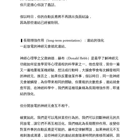
你只是擔心你說了蠢話。
假以時日，你的自動反應將不再跳出負面結論，
因為那些連結已經被削弱。
▍長期增強作用（long-term potentiation）：連結的強化
一起放電的神經元會彼此連結。
神經心理學之父唐納德．赫布（Donald Hebb）是最早了解神經元
功能如何促進學習等心理過程的科學家之一。他也發現，當你一遍
又一遍地重複某種經驗、想法或行動時，大腦會學會每次觸發相同
的神經元。換言之，如果你反覆做某件事，假以時日，同一批神經
元會被觸發，為你帶來相同的體驗。你重複的次數愈多，連結就會
愈牢固。在神經科學中，我們將這種現象稱為長期增強作用，即連
結的強化。
但分開放電的神經元會互不相干。
確實如此。我們是可以甩掉某些行為的。我們可以切斷神經元的共
同放電，讓它們不再互相活化。我們稱此為長期壓抑作用。改變你
對某件事的自動反應是可能的。赫布定律解釋說，如果神經元不互
相刺激或溝通，這些神經元的連結就會隨著時間的推移而減弱。因