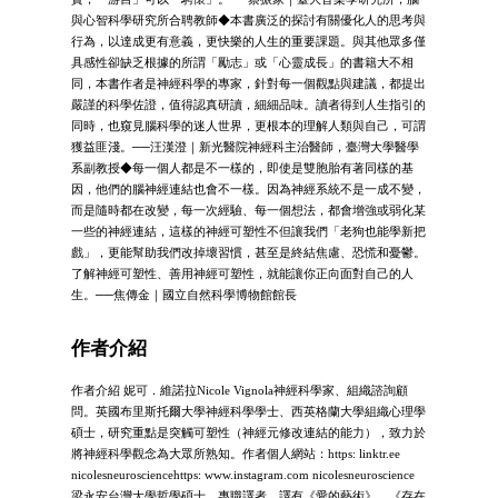
與心智科學研究所合聘教師◆本書廣泛的探討有關優化人的思考與
行為，以達成更有意義，更快樂的人生的重要課題。與其他眾多僅
具感性卻缺乏根據的所謂「勵志」或「心靈成長」的書籍大不相
同，本書作者是神經科學的專家，針對每一個觀點與建議，都提出
嚴謹的科學佐證，值得認真研讀，細細品味。讀者得到人生指引的
同時，也窺見腦科學的迷人世界，更根本的理解人類與自己，可謂
獲益匪淺。──汪漢澄｜新光醫院神經科主治醫師，臺灣大學醫學
系副教授◆每一個人都是不一樣的，即使是雙胞胎有著同樣的基
因，他們的腦神經連結也會不一樣。因為神經系統不是一成不變，
而是隨時都在改變，每一次經驗、每一個想法，都會增強或弱化某
一些的神經連結，這樣的神經可塑性不但讓我們「老狗也能學新把
戲」，更能幫助我們改掉壞習慣，甚至是終結焦慮、恐慌和憂鬱。
了解神經可塑性、善用神經可塑性，就能讓你正向面對自己的人
生。──焦傳金｜國立自然科學博物館館長
作者介紹
作者介紹 妮可．維諾拉Nicole Vignola神經科學家、組織諮詢顧
問。英國布里斯托爾大學神經科學學士、西英格蘭大學組織心理學
碩士，研究重點是突觸可塑性（神經元修改連結的能力），致力於
將神經科學觀念為大眾所熟知。作者個人網站：https: linktr.ee
nicolesneurosciencehttps: www.instagram.com nicolesneuroscience
梁永安台灣大學哲學碩士，專職譯者。譯有《愛的藝術》、《存在