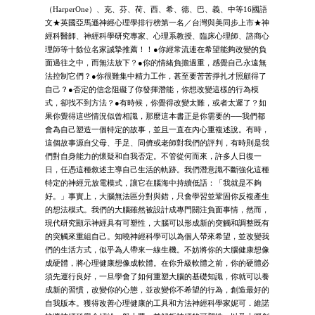
（HarperOne）、克、芬、荷、西、希、德、巴、義、中等16國語
文★英國亞馬遜神經心理學排行榜第一名／台灣與美同步上市★神
經科醫師、神經科學研究專家、心理系教授、臨床心理師、諮商心
理師等十餘位名家誠摯推薦！！●你經常流連在希望能夠改變的負
面過往之中，而無法放下？●你的情緒負擔過重，感覺自己永遠無
法控制它們？●你很難集中精力工作，甚至要苦苦掙扎才照顧得了
自己？●否定的信念阻礙了你發揮潛能，你想改變這樣的行為模
式，卻找不到方法？●有時候，你覺得改變太難，或者太遲了？如
果你覺得這些情況似曾相識，那麼這本書正是你需要的──我們都
會為自己塑造一個特定的故事，並且一直在內心重複述說。有時，
這個故事源自父母、手足、同儕或老師對我們的評判，有時則是我
們對自身能力的懷疑和自我否定。不管從何而來，許多人日復一
日，任憑這種敘述主導自己生活的軌跡。我們潛意識不斷強化這種
特定的神經元放電模式，讓它在腦海中持續低語：「我就是不夠
好。」事實上，大腦無法區分對與錯，只會學習並鞏固你反複產生
的想法模式。我們的大腦雖然被設計成專門關注負面事情，然而，
現代研究顯示神經具有可塑性，大腦可以形成新的突觸和調整既有
的突觸來重組自己。知曉神經科學可以為個人帶來希望，並改變我
們的生活方式，似乎為人帶來一線生機。不妨將你的大腦健康想像
成硬體，將心理健康想像成軟體。在你升級軟體之前，你的硬體必
須先運行良好，一旦學會了如何重塑大腦的基礎知識，你就可以養
成新的習慣，改變你的心態，並改變你不希望的行為，創造最好的
自我版本。獲得改善心理健康的工具和方法神經科學家妮可．維諾