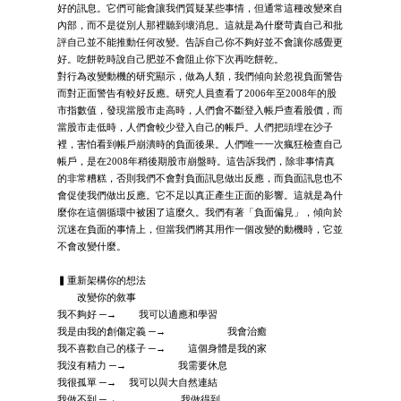
好的訊息。它們可能會讓我們質疑某些事情，但通常這種改變來自
內部，而不是從別人那裡聽到壞消息。這就是為什麼苛責自己和批
評自己並不能推動任何改變。告訴自己你不夠好並不會讓你感覺更
好。吃餅乾時說自己肥並不會阻止你下次再吃餅乾。
對行為改變動機的研究顯示，做為人類，我們傾向於忽視負面警告
而對正面警告有較好反應。研究人員查看了2006年至2008年的股
市指數值，發現當股市走高時，人們會不斷登入帳戶查看股價，而
當股市走低時，人們會較少登入自己的帳戶。人們把頭埋在沙子
裡，害怕看到帳戶崩潰時的負面後果。人們唯一一次瘋狂檢查自己
帳戶，是在2008年稍後期股市崩盤時。這告訴我們，除非事情真
的非常糟糕，否則我們不會對負面訊息做出反應，而負面訊息也不
會促使我們做出反應。它不足以真正產生正面的影響。這就是為什
麼你在這個循環中被困了這麼久。我們有著「負面偏見」，傾向於
沉迷在負面的事情上，但當我們將其用作一個改變的動機時，它並
不會改變什麼。
▍重新架構你的想法
改變你的敘事
我不夠好 ─→ 我可以適應和學習
我是由我的創傷定義 ─→ 我會治癒
我不喜歡自己的樣子 ─→ 這個身體是我的家
我沒有精力 ─→ 我需要休息
我很孤單 ─→ 我可以與大自然連結
我做不到 ─→ 我做得到