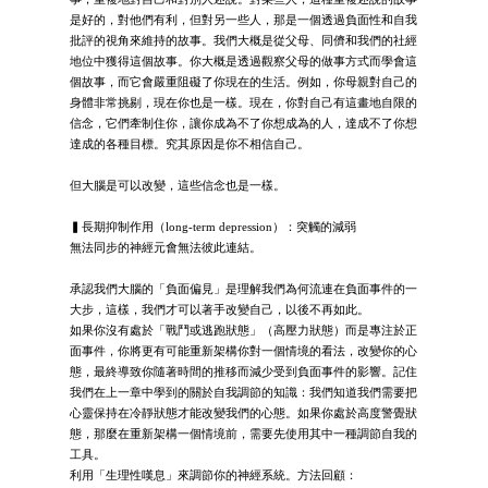
是好的，對他們有利，但對另一些人，那是一個透過負面性和自我
批評的視角來維持的故事。我們大概是從父母、同儕和我們的社經
地位中獲得這個故事。你大概是透過觀察父母的做事方式而學會這
個故事，而它會嚴重阻礙了你現在的生活。例如，你母親對自己的
身體非常挑剔，現在你也是一樣。現在，你對自己有這畫地自限的
信念，它們牽制住你，讓你成為不了你想成為的人，達成不了你想
達成的各種目標。究其原因是你不相信自己。
但大腦是可以改變，這些信念也是一樣。
▍長期抑制作用（long-term depression）：突觸的減弱
無法同步的神經元會無法彼此連結。
承認我們大腦的「負面偏見」是理解我們為何流連在負面事件的一
大步，這樣，我們才可以著手改變自己，以後不再如此。
如果你沒有處於「戰鬥或逃跑狀態」（高壓力狀態）而是專注於正
面事件，你將更有可能重新架構你對一個情境的看法，改變你的心
態，最終導致你隨著時間的推移而減少受到負面事件的影響。記住
我們在上一章中學到的關於自我調節的知識：我們知道我們需要把
心靈保持在冷靜狀態才能改變我們的心態。如果你處於高度警覺狀
態，那麼在重新架構一個情境前，需要先使用其中一種調節自我的
工具。
利用「生理性嘆息」來調節你的神經系統。方法回顧：