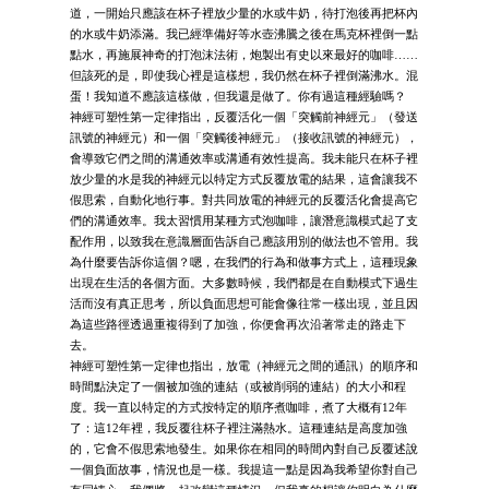
道，一開始只應該在杯子裡放少量的水或牛奶，待打泡後再把杯內
的水或牛奶添滿。我已經準備好等水壺沸騰之後在馬克杯裡倒一點
點水，再施展神奇的打泡沫法術，炮製出有史以來最好的咖啡……
但該死的是，即使我心裡是這樣想，我仍然在杯子裡倒滿沸水。混
蛋！我知道不應該這樣做，但我還是做了。你有過這種經驗嗎？
神經可塑性第一定律指出，反覆活化一個「突觸前神經元」（發送
訊號的神經元）和一個「突觸後神經元」（接收訊號的神經元），
會導致它們之間的溝通效率或溝通有效性提高。我未能只在杯子裡
放少量的水是我的神經元以特定方式反覆放電的結果，這會讓我不
假思索，自動化地行事。對共同放電的神經元的反覆活化會提高它
們的溝通效率。我太習慣用某種方式泡咖啡，讓潛意識模式起了支
配作用，以致我在意識層面告訴自己應該用別的做法也不管用。我
為什麼要告訴你這個？嗯，在我們的行為和做事方式上，這種現象
出現在生活的各個方面。大多數時候，我們都是在自動模式下過生
活而沒有真正思考，所以負面思想可能會像往常一樣出現，並且因
為這些路徑透過重複得到了加強，你便會再次沿著常走的路走下
去。
神經可塑性第一定律也指出，放電（神經元之間的通訊）的順序和
時間點決定了一個被加強的連結（或被削弱的連結）的大小和程
度。我一直以特定的方式按特定的順序煮咖啡，煮了大概有12年
了：這12年裡，我反覆往杯子裡注滿熱水。這種連結是高度加強
的，它會不假思索地發生。如果你在相同的時間內對自己反覆述說
一個負面故事，情況也是一樣。我提這一點是因為我希望你對自己