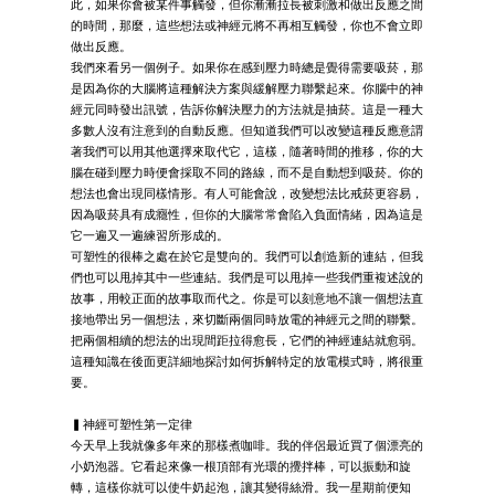
此，如果你會被某件事觸發，但你漸漸拉長被刺激和做出反應之間
的時間，那麼，這些想法或神經元將不再相互觸發，你也不會立即
做出反應。
我們來看另一個例子。如果你在感到壓力時總是覺得需要吸菸，那
是因為你的大腦將這種解決方案與緩解壓力聯繫起來。你腦中的神
經元同時發出訊號，告訴你解決壓力的方法就是抽菸。這是一種大
多數人沒有注意到的自動反應。但知道我們可以改變這種反應意謂
著我們可以用其他選擇來取代它，這樣，隨著時間的推移，你的大
腦在碰到壓力時便會採取不同的路線，而不是自動想到吸菸。你的
想法也會出現同樣情形。有人可能會說，改變想法比戒菸更容易，
因為吸菸具有成癮性，但你的大腦常常會陷入負面情緒，因為這是
它一遍又一遍練習所形成的。
可塑性的很棒之處在於它是雙向的。我們可以創造新的連結，但我
們也可以甩掉其中一些連結。我們是可以甩掉一些我們重複述說的
故事，用較正面的故事取而代之。你是可以刻意地不讓一個想法直
接地帶出另一個想法，來切斷兩個同時放電的神經元之間的聯繫。
把兩個相續的想法的出現間距拉得愈長，它們的神經連結就愈弱。
這種知識在後面更詳細地探討如何拆解特定的放電模式時，將很重
要。
▍神經可塑性第一定律
今天早上我就像多年來的那樣煮咖啡。我的伴侶最近買了個漂亮的
小奶泡器。它看起來像一根頂部有光環的攪拌棒，可以振動和旋
轉，這樣你就可以使牛奶起泡，讓其變得絲滑。我一星期前便知