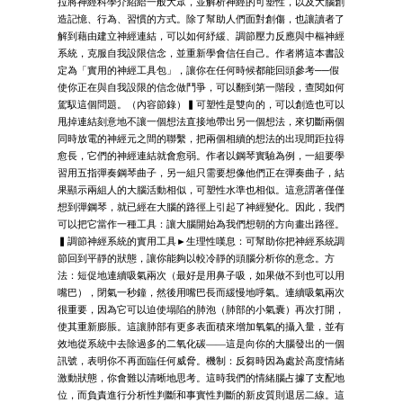
拉將神經科學介紹給一般大眾，並解析神經的可塑性，以及大腦創
造記憶、行為、習慣的方式。除了幫助人們面對創傷，也讓讀者了
解到藉由建立神經連結，可以如何紓緩、調節壓力反應與中樞神經
系統，克服自我設限信念，並重新學會信任自己。作者將這本書設
定為「實用的神經工具包」，讓你在任何時候都能回頭參考──假
使你正在與自我設限的信念做鬥爭，可以翻到第一階段，查閱如何
駕馭這個問題。（內容節錄）▍可塑性是雙向的，可以創造也可以
甩掉連結刻意地不讓一個想法直接地帶出另一個想法，來切斷兩個
同時放電的神經元之間的聯繫，把兩個相續的想法的出現間距拉得
愈長，它們的神經連結就會愈弱。作者以鋼琴實驗為例，一組要學
習用五指彈奏鋼琴曲子，另一組只需要想像他們正在彈奏曲子，結
果顯示兩組人的大腦活動相似，可塑性水準也相似。這意謂著僅僅
想到彈鋼琴，就已經在大腦的路徑上引起了神經變化。因此，我們
可以把它當作一種工具：讓大腦開始為我們想朝的方向畫出路徑。
▍調節神經系統的實用工具►生理性嘆息：可幫助你把神經系統調
節回到平靜的狀態，讓你能夠以較冷靜的頭腦分析你的意念。方
法：短促地連續吸氣兩次（最好是用鼻子吸，如果做不到也可以用
嘴巴），閉氣一秒鐘，然後用嘴巴長而緩慢地呼氣。連續吸氣兩次
很重要，因為它可以迫使塌陷的肺泡（肺部的小氣囊）再次打開，
使其重新膨脹。這讓肺部有更多表面積來增加氧氣的攝入量，並有
效地從系統中去除過多的二氧化碳——這是向你的大腦發出的一個
訊號，表明你不再面臨任何威脅。機制：反芻時因為處於高度情緒
激動狀態，你會難以清晰地思考。這時我們的情緒腦占據了支配地
位，而負責進行分析性判斷和事實性判斷的新皮質則退居二線。這