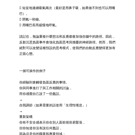
 短促地連續吸氣兩次（最好是用鼻子吸，如果做不到也可以用嘴
巴）。
 閉氣一秒鐘。
 用嘴巴長而緩慢地呼氣。
請記住，無論重複什麼想法和反應都會加強你腦中的路徑。因此，
反芻沉思負面事件會強化負面思考與擔憂的神經路徑。然而，我們
絕對可以改變這種預設的思考模式，使我們的自動反應變得更加有
正面心態。
一個可操作的例子
你經驗到會觸發負面反應的事情。
你與同事進行了與工作相關的討論，
而你感覺自己說了一些蠢話。
→
自我調節（如果需要的話使用「生理性嘆息」）
→
重新架構
你有不安全感表示你在別人面前很容易緊張，
但你知道你沒有說任何蠢話，
因為這是你的職業和專業領域；