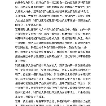
的圖像做為對照，再讓他們看一批混雜在一起的正面圖像和負面圖
像。雖然同樣具有刺激性，但負面圖像比正面圖像在大腦中引起的
反應要大得多。這表明我們往往更加重視和關注負面經驗和情緒。
不僅如此，大腦也更容易接收到負面事件。換句話說，即使正面和
負面成分並陳，我們也更可能注意和記住負面事件或一個情境的負
面部分，並受到其影響。
這種情形也以各種不同方式出現在我們的生活中。例如，如果你的
社群媒體貼文得到一堆好評和一條負評，那麼你在一天或一星期的
剩餘時間裡很可能都會惦記住這條負評。這是演化有以致之。做為
一個物種，我們必須對潛在的威脅和危險高度敏感，這對我們的生
存至關重要。我們已經看到在8種基本情緒中，負面情緒占大多
數。但我們是可以改變這種偏見的。喬科維奇在輸給阿爾卡拉斯後
接受的採訪中表示他感謝之前的其他贏球，這就是不以壞事推翻好
事的態度。
我聽過很多人說他們是非常負面的人，對情況的第一個反應總是怨
尤，要麼是批評自己，要麼是批評別人。例如，你聽說你的朋友升
職了，你的第一個反應是他不配，對他能夠坐上那樣的位子感到震
驚。或者你認為這不公平，因為你對他的個人生活有了解。但你的
偏見極可能讓你忽略了他的所有優點，忽略了讓他配升職原因。另
一個例子是，當你看到伴侶以前伴侶的照片時，你會覺得他們比你
強或比你好看。我們的大腦喜歡專注於負面的事情上，如果這聽起
來像你，那麼你並不孤單。
這種「負面偏見」最有害的部分是，我們都會有一個關於自己的故
事，重複地對自己和對別人述說。對某些人，這種重複述說的故事