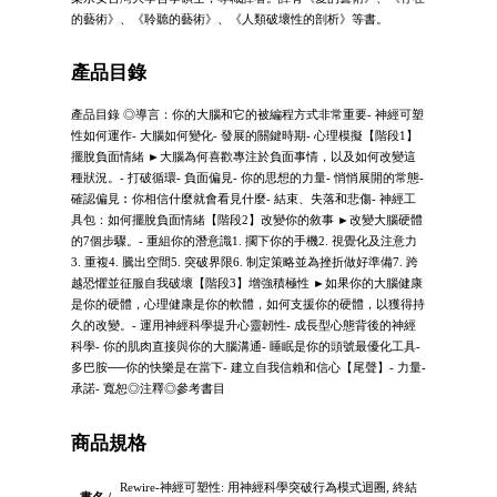
的藝術》、《聆聽的藝術》、《人類破壞性的剖析》等書。
產品目錄
產品目錄 ◎導言：你的大腦和它的被編程方式非常重要- 神經可塑
性如何運作- 大腦如何變化- 發展的關鍵時期- 心理模擬【階段1】
擺脫負面情緒 ►大腦為何喜歡專注於負面事情，以及如何改變這
種狀況。- 打破循環- 負面偏見- 你的思想的力量- 悄悄展開的常態-
確認偏見︰你相信什麼就會看見什麼- 結束、失落和悲傷- 神經工
具包：如何擺脫負面情緒【階段2】改變你的敘事 ►改變大腦硬體
的7個步驟。- 重組你的潛意識1. 擱下你的手機2. 視覺化及注意力
3. 重複4. 騰出空間5. 突破界限6. 制定策略並為挫折做好準備7. 跨
越恐懼並征服自我破壞【階段3】增強積極性 ►如果你的大腦健康
是你的硬體，心理健康是你的軟體，如何支援你的硬體，以獲得持
久的改變。- 運用神經科學提升心靈韌性- 成長型心態背後的神經
科學- 你的肌肉直接與你的大腦溝通- 睡眠是你的頭號最優化工具-
多巴胺──你的快樂是在當下- 建立自我信賴和信心【尾聲】- 力量-
承諾- 寬恕◎注釋◎參考書目
商品規格
Rewire-神經可塑性: 用神經科學突破行為模式迴圈, 終結