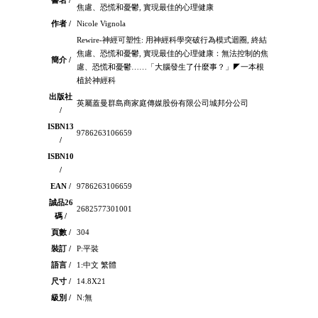
書名 /
焦慮、恐慌和憂鬱, 實現最佳的心理健康
作者 /
Nicole Vignola
Rewire-神經可塑性: 用神經科學突破行為模式迴圈, 終結
焦慮、恐慌和憂鬱, 實現最佳的心理健康：無法控制的焦
簡介 /
慮、恐慌和憂鬱……「大腦發生了什麼事？」◤一本根
植於神經科
出版社
英屬蓋曼群島商家庭傳媒股份有限公司城邦分公司
/
ISBN13
9786263106659
/
ISBN10
/
EAN /
9786263106659
誠品26
2682577301001
碼 /
頁數 /
304
裝訂 /
P:平裝
語言 /
1:中文 繁體
尺寸 /
14.8X21
級別 /
N:無