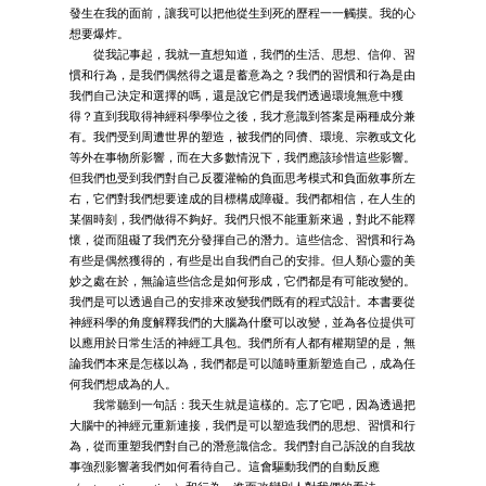
發生在我的面前，讓我可以把他從生到死的歷程一一觸摸。我的心
想要爆炸。
從我記事起，我就一直想知道，我們的生活、思想、信仰、習
慣和行為，是我們偶然得之還是蓄意為之？我們的習慣和行為是由
我們自己決定和選擇的嗎，還是說它們是我們透過環境無意中獲
得？直到我取得神經科學學位之後，我才意識到答案是兩種成分兼
有。我們受到周遭世界的塑造，被我們的同儕、環境、宗教或文化
等外在事物所影響，而在大多數情況下，我們應該珍惜這些影響。
但我們也受到我們對自己反覆灌輸的負面思考模式和負面敘事所左
右，它們對我們想要達成的目標構成障礙。我們都相信，在人生的
某個時刻，我們做得不夠好。我們只恨不能重新來過，對此不能釋
懷，從而阻礙了我們充分發揮自己的潛力。這些信念、習慣和行為
有些是偶然獲得的，有些是出自我們自己的安排。但人類心靈的美
妙之處在於，無論這些信念是如何形成，它們都是有可能改變的。
我們是可以透過自己的安排來改變我們既有的程式設計。本書要從
神經科學的角度解釋我們的大腦為什麼可以改變，並為各位提供可
以應用於日常生活的神經工具包。我們所有人都有權期望的是，無
論我們本來是怎樣以為，我們都是可以隨時重新塑造自己，成為任
何我們想成為的人。
我常聽到一句話：我天生就是這樣的。忘了它吧，因為透過把
大腦中的神經元重新連接，我們是可以塑造我們的思想、習慣和行
為，從而重塑我們對自己的潛意識信念。我們對自己訴說的自我故
事強烈影響著我們如何看待自己。這會驅動我們的自動反應