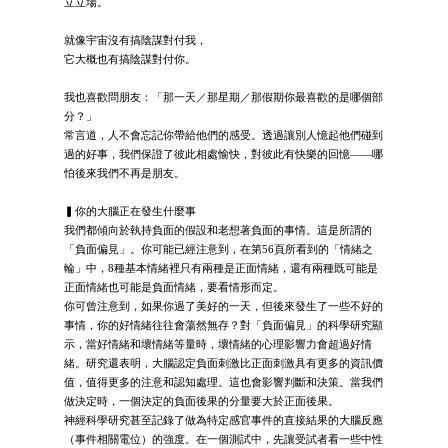
立立場。
就像宇宙沒有搞陰謀對付我，
它大概也有搞陰謀對付你。
我也喜歡問朋友：「那一天／那星期／那假期你最喜歡的是哪個部
分？」
常言道，人不會忘記你帶給他們的感受。透過讓別人憶起他們碰到
過的好事，我們保證了彼此相處愉快，對彼此有快樂的回憶——哪
怕後來我們不再是朋友。
▍你的大腦正在發生什麼事
我們都傾向於執持負面的假設和老想著負面的事情。這是所謂的
「負面偏見」。你可能已經注意到，在第56頁所看到的「情緒之
輪」中，8種基本情緒裡只有兩種是正面情緒，還有兩種既可能是
正面情緒也可能是負面情緒，要看情形而定。
你可曾注意到，如果你過了美好的一天，但後來發生了一些不好的
事情，你的好情緒往往會蕩然無存？對「負面偏見」的科學研究顯
示，當好情緒和壞情緒等量時，壞情緒的心理影響力會超過好情
緒。研究還表明，大腦認定負面刺激比正面刺激具有更多的資訊價
值，值得更多的注意和認知處理。這也會影響判斷和決策。當我們
做決定時，一個決定的負面後果的分量要大於正面後果。
神經科學研究甚至記錄了做為特定感官事件的直接結果的大腦反應
（事件相關電位）的強度。在一個測試中，先讓受試者看一些中性