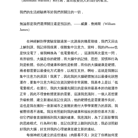
（automatic reaction）和行為，進而改變別人對我們的看法。
我們的生活經驗將等於我們所關注的一切，
無論那是我們選擇關注還是預設的。——威廉．詹姆斯（William
James）
在神經解剖學實驗室聽過第一次講座的幾星期後，我們又回去
上解剖課。我記得我很累，很難集中注意力。當時，我的iPhone也
是快沒電了，催我轉換為「低電量模式」。這讓我再次靈光一閃，
有所頓悟。大腦是你的硬體，而大腦中的記憶、思想、習慣和行為
則是軟體。你的心理健康和個性是軟體，而你的大腦健康是硬體。
兩者都需要以最優化方式運作，以相互支持。啊哈，這就是我難以
集中注意力的原因！我累了，因此我的大腦硬體無法以最優化狀態
運作，要集中注意力和記住資訊變得非常困難。我基本上是以「低
電量模式」在運行。我的大腦優先關注的是保持最基本的功能運作
正常，因此不理會軟體更新的需要。這讓我意識到，一個人若想要
升級軟體、建立新連結並記住資訊，他的硬體也是需要運作良好。
這也是我在搬到一座新城市之後難於應付大學學業壓力的原因。我
被壓得透不過氣。我沒有照顧到我的健康和福祉的那些基本方面，
但它們卻會直接關係到我大腦的健康。我意識到，為了正面影響我
的思維模式、行為和行動，並記住課堂上聽到的訊息，我必須照顧
好我的大腦，好支持我的心理健康並建立新的連結。
每個神經元建立的這些連結（肉眼看不見）決定了你將如何度