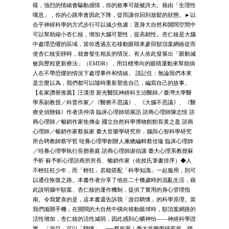
樣，強烈的情緒會驅動感情，你的敘事可能被誇大。藉由「生理性
嘆息」，你的心跳率會因此下降，從而讓你回到放鬆的狀態。►以
合乎神經科學的方式步行可以減少焦慮：置身大自然和開闊空間中
可以幫助縮小杏仁核，增加大腦可塑性，提高韌性。杏仁核是大腦
中處理恐懼的區域，當你透過左右移動眼睛來參與額頂葉網絡從而
使杏仁核安靜時，就會發生相反的情況。有人依此發展出「眼動減
敏與歷程更新療法」（EMDR），用目標導向的眼睛運動來幫助病
人在不帶恐懼的情況下處理事件和情緒。 請記住：無論我們本來
是怎麼以為，我們都可以隨時重新塑造自己，編寫自己的故事。
【名家讚譽推薦】汪漢澄 新光醫院神經科主治醫師／臺灣大學醫
學系副教授／科普作家／《醫療不思議》、《大腦不思議》、《醫
療史偵辦錄》作者洪仲清 臨床心理師胡展誥 諮商心理師陳志恆 諮
商心理師／暢銷作家焦傳金 國立自然科學博物館館長黃之盈 諮商
心理師／暢銷作家蔡振家 臺大音樂學研究所，腦與心智科學研究
所合聘教師蔡宇哲 哇賽心理學創辦人兼總編輯蔡佳璇 臨床心理師
／哇賽心理學執行長鄧善庭 諮商心理師謝伯讓 臺大心理系教授蘇
予昕 蘇予昕心理諮商所所長、暢銷作家（依姓氏筆畫排序）◆人
不輕狂枉少年，而「輕狂」若能搭配「科學知識」一起服用，則可
以通往恢復之路。本書作者分享了他在二十幾歲時的混亂生活，藉
此說明腦中額葉、杏仁核的運作機制，提供了實用的身心管理指
南。令我驚喜的是，這本書還告訴我「游目騁懷」的科學原理。當
我們拋開手機，在開闊的大自然中橫向移動眼球時，額頂葉網路的
活性增加，杏仁核的活性減弱，因此感到心曠神怡——神經科學證
實，「游目」可以「騁懷」。──蔡振家｜臺大音樂學研究所，腦