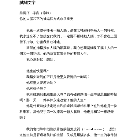
試閱文字
推薦序 : 導言（節錄）
你的大腦和它的被編程方式非常重要
我第一次雙手捧著一顆人腦，是在念神經科學系大一的時候。
我永遠忘不了教授交代我們，一定要不斷轉動人腦，才不會在上面
留下指印。它讓我目眩神迷。
當我的拇指按在人腦的顳葉時，我心想我是觸及了腦主人的一
個又一個記憶。他的灰質其實是他的整個人生。
我心潮起伏，想到︰
他生前快樂嗎？
我指尖碰到的正好是他墜入愛河的一刻嗎？
他有墜入愛河過嗎？
他有孩子嗎？
我有碰觸到他結婚那天嗎？我有碰觸到他一生中最悲傷的時刻
嗎︰那一天，一件事件永遠改變了他的人生？
他是什麼時候決定將自己的遺體捐獻給科學？也許他也是一位
科學家。當他雙手第一次捧著一顆人腦時，他也是和我一樣感覺
嗎？
我的食指和中指撫摸著他的額葉皮質（frontal cortex），想知
道他生前是否過著美好的生活，又或是煩惱多多。他一生的事件就