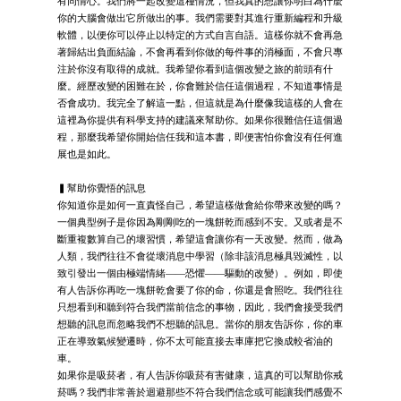
有同情心。我們將一起改變這種情況，但我真的想讓你明白為什麼
你的大腦會做出它所做出的事。我們需要對其進行重新編程和升級
軟體，以便你可以停止以特定的方式自言自語。這樣你就不會再急
著歸結出負面結論，不會再看到你做的每件事的消極面，不會只專
注於你沒有取得的成就。我希望你看到這個改變之旅的前頭有什
麼。經歷改變的困難在於，你會難於信任這個過程，不知道事情是
否會成功。我完全了解這一點，但這就是為什麼像我這樣的人會在
這裡為你提供有科學支持的建議來幫助你。如果你很難信任這個過
程，那麼我希望你開始信任我和這本書，即便害怕你會沒有任何進
展也是如此。
▍幫助你覺悟的訊息
你知道你是如何一直責怪自己，希望這樣做會給你帶來改變的嗎？
一個典型例子是你因為剛剛吃的一塊餅乾而感到不安。又或者是不
斷重複數算自己的壞習慣，希望這會讓你有一天改變。然而，做為
人類，我們往往不會從壞消息中學習（除非該消息極具毀滅性，以
致引發出一個由極端情緒——恐懼——驅動的改變）。例如，即使
有人告訴你再吃一塊餅乾會要了你的命，你還是會照吃。我們往往
只想看到和聽到符合我們當前信念的事物，因此，我們會接受我們
想聽的訊息而忽略我們不想聽的訊息。當你的朋友告訴你，你的車
正在導致氣候變遷時，你不太可能直接去車庫把它換成較省油的
車。
如果你是吸菸者，有人告訴你吸菸有害健康，這真的可以幫助你戒
菸嗎？我們非常善於迴避那些不符合我們信念或可能讓我們感覺不