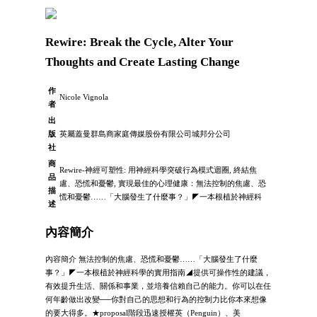
Rewire: Break the Cycle, Alter Your
Thoughts and Create Lasting Change
作
Nicole Vignola
者
出
版
英屬蓋曼群島商家庭傳媒股份有限公司城邦分公司
社
商
Rewire-神經可塑性: 用神經科學突破行為模式迴圈, 終結焦
品
慮、恐慌和憂鬱, 實現最佳的心理健康：無法控制的焦慮、恐
描
慌和憂鬱……「大腦發生了什麼事？」◤一本根植於神經科
述
內容簡介
內容簡介 無法控制的焦慮、恐慌和憂鬱……「大腦發生了什麼
事？」◤一本根植於神經科學的實用指南◢提供可操作性的建議，
有效提升生活、關係和事業，並培養信賴自己的能力。你可以在任
何年齡做出改變──你對自己的思想和行為的控制力比你本來想像
的要大得多。★proposal階段迅速授權英（Penguin）、美