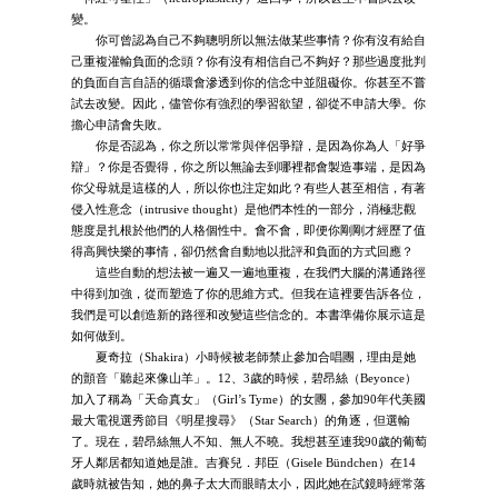
變。
你可曾認為自己不夠聰明所以無法做某些事情？你有沒有給自
己重複灌輸負面的念頭？你有沒有相信自己不夠好？那些過度批判
的負面自言自語的循環會滲透到你的信念中並阻礙你。你甚至不嘗
試去改變。因此，儘管你有強烈的學習欲望，卻從不申請大學。你
擔心申請會失敗。
你是否認為，你之所以常常與伴侶爭辯，是因為你為人「好爭
辯」？你是否覺得，你之所以無論去到哪裡都會製造事端，是因為
你父母就是這樣的人，所以你也注定如此？有些人甚至相信，有著
侵入性意念（intrusive thought）是他們本性的一部分，消極悲觀
態度是扎根於他們的人格個性中。會不會，即便你剛剛才經歷了值
得高興快樂的事情，卻仍然會自動地以批評和負面的方式回應？
這些自動的想法被一遍又一遍地重複，在我們大腦的溝通路徑
中得到加強，從而塑造了你的思維方式。但我在這裡要告訴各位，
我們是可以創造新的路徑和改變這些信念的。本書準備你展示這是
如何做到。
夏奇拉（Shakira）小時候被老師禁止參加合唱團，理由是她
的顫音「聽起來像山羊」。12、3歲的時候，碧昂絲（Beyonce）
加入了稱為「天命真女」（Girl’s Tyme）的女團，參加90年代美國
最大電視選秀節目《明星搜尋》（Star Search）的角逐，但選輸
了。現在，碧昂絲無人不知、無人不曉。我想甚至連我90歲的葡萄
牙人鄰居都知道她是誰。吉賽兒．邦臣（Gisele Bündchen）在14
歲時就被告知，她的鼻子太大而眼睛太小，因此她在試鏡時經常落