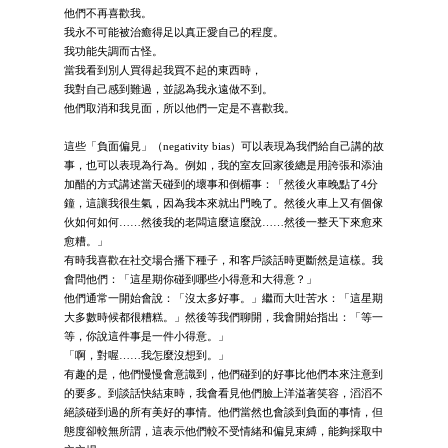
他們不再喜歡我。
我永不可能被治癒得足以真正愛自己的程度。
我功能失調而古怪。
當我看到別人買得起我買不起的東西時，
我對自己感到難過，並認為我永遠做不到。
他們取消和我見面，所以他們一定是不喜歡我。
這些「負面偏見」（negativity bias）可以表現為我們給自己講的故
事，也可以表現為行為。例如，我的室友回家後總是用誇張和添油
加醋的方式講述當天碰到的壞事和倒楣事：「然後火車晚點了4分
鐘，這讓我很生氣，因為我本來就出門晚了。然後火車上又有個傢
伙如何如何……然後我的老闆這麼這麼說……然後一整天下來愈來
愈糟。」
有時我喜歡在社交場合播下種子，和客戶談話時更斷然是這樣。我
會問他們：「這星期你碰到哪些小得意和大得意？」
他們通常一開始會說：「沒太多好事。」繼而大吐苦水：「這星期
大多數時候都很糟糕。」然後等我們聊開，我會開始指出：「等一
等，你說這件事是一件小得意。」
「啊，對喔……我怎麼沒想到。」
有趣的是，他們慢慢會意識到，他們碰到的好事比他們本來注意到
的要多。到談話快結束時，我會看見他們臉上洋溢著笑容，滔滔不
絕談碰到過的所有美好的事情。他們當然也會談到負面的事情，但
態度卻較無所謂，這表示他們較不受情緒和偏見束縛，能夠採取中