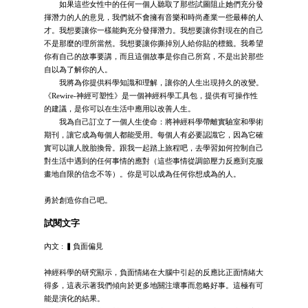
如果這些女性中的任何一個人聽取了那些試圖阻止她們充分發
揮潛力的人的意見，我們就不會擁有音樂和時尚產業一些最棒的人
才。我想要讓你一樣能夠充分發揮潛力。我想要讓你對現在的自己
不是那麼的理所當然。我想要讓你撕掉別人給你貼的標籤。我希望
你有自己的故事要講，而且這個故事是你自己所寫，不是出於那些
自以為了解你的人。
我將為你提供科學知識和理解，讓你的人生出現持久的改變。
《Rewire-神經可塑性》是一個神經科學工具包，提供有可操作性
的建議，是你可以在生活中應用以改善人生。
我為自己訂立了一個人生使命：將神經科學帶離實驗室和學術
期刊，讓它成為每個人都能受用。每個人有必要認識它，因為它確
實可以讓人脫胎換骨。跟我一起踏上旅程吧，去學習如何控制自己
對生活中遇到的任何事情的應對（這些事情從調節壓力反應到克服
畫地自限的信念不等）。你是可以成為任何你想成為的人。
勇於創造你自己吧。
試閱文字
內文 : ▍負面偏見
神經科學的研究顯示，負面情緒在大腦中引起的反應比正面情緒大
得多，這表示著我們傾向於更多地關注壞事而忽略好事。這極有可
能是演化的結果。