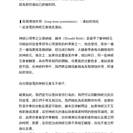
因為那些連結已經被削弱。
▍長期增強作用（long-term potentiation）：連結的強化
一起放電的神經元會彼此連結。
神經心理學之父唐納德．赫布（Donald Hebb）是最早了解神經元
功能如何促進學習等心理過程的科學家之一。他也發現，當你一遍
又一遍地重複某種經驗、想法或行動時，大腦會學會每次觸發相同
的神經元。換言之，如果你反覆做某件事，假以時日，同一批神經
元會被觸發，為你帶來相同的體驗。你重複的次數愈多，連結就會
愈牢固。在神經科學中，我們將這種現象稱為長期增強作用，即連
結的強化。
但分開放電的神經元會互不相干。
確實如此。我們是可以甩掉某些行為的。我們可以切斷神經元的共
同放電，讓它們不再互相活化。我們稱此為長期壓抑作用。改變你
對某件事的自動反應是可能的。赫布定律解釋說，如果神經元不互
相刺激或溝通，這些神經元的連結就會隨著時間的推移而減弱。因
此，如果你會被某件事觸發，但你漸漸拉長被刺激和做出反應之間
的時間，那麼，這些想法或神經元將不再相互觸發，你也不會立即
做出反應。