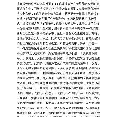
理師等十餘位名家誠摯推薦！！●你經常流連在希望能夠改變的負
面過往之中，而無法放下？●你的情緒負擔過重，感覺自己永遠無
法控制它們？●你很難集中精力工作，甚至要苦苦掙扎才照顧得了
自己？●否定的信念阻礙了你發揮潛能，你想改變這樣的行為模
式，卻找不到方法？●有時候，你覺得改變太難，或者太遲了？如
果你覺得這些情況似曾相識，那麼這本書正是你需要的──我們都
會為自己塑造一個特定的故事，並且一直在內心重複述說。有時，
這個故事源自父母、手足、同儕或老師對我們的評判，有時則是我
們對自身能力的懷疑和自我否定。不管從何而來，許多人日復一
日，任憑這種敘述主導自己生活的軌跡。我們潛意識不斷強化這種
特定的神經元放電模式，讓它在腦海中持續低語：「我就是不夠
好。」事實上，大腦無法區分對與錯，只會學習並鞏固你反複產生
的想法模式。我們的大腦雖然被設計成專門關注負面事情，然而，
現代研究顯示神經具有可塑性，大腦可以形成新的突觸和調整既有
的突觸來重組自己。知曉神經科學可以為個人帶來希望，並改變我
們的生活方式，似乎為人帶來一線生機。不妨將你的大腦健康想像
成硬體，將心理健康想像成軟體。在你升級軟體之前，你的硬體必
須先運行良好，一旦學會了如何重塑大腦的基礎知識，你就可以養
成新的習慣，改變你的心態，並改變你不希望的行為，創造最好的
自我版本。獲得改善心理健康的工具和方法神經科學家妮可．維諾
拉將神經科學介紹給一般大眾，並解析神經的可塑性，以及大腦創
造記憶、行為、習慣的方式。除了幫助人們面對創傷，也讓讀者了
解到藉由建立神經連結，可以如何紓緩、調節壓力反應與中樞神經