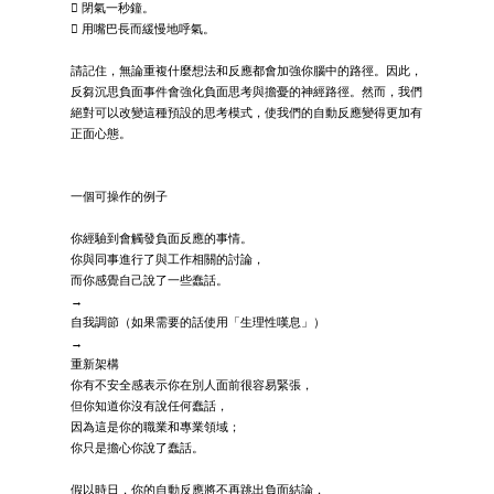
 閉氣一秒鐘。
 用嘴巴長而緩慢地呼氣。
請記住，無論重複什麼想法和反應都會加強你腦中的路徑。因此，
反芻沉思負面事件會強化負面思考與擔憂的神經路徑。然而，我們
絕對可以改變這種預設的思考模式，使我們的自動反應變得更加有
正面心態。
一個可操作的例子
你經驗到會觸發負面反應的事情。
你與同事進行了與工作相關的討論，
而你感覺自己說了一些蠢話。
→
自我調節（如果需要的話使用「生理性嘆息」）
→
重新架構
你有不安全感表示你在別人面前很容易緊張，
但你知道你沒有說任何蠢話，
因為這是你的職業和專業領域；
你只是擔心你說了蠢話。
假以時日，你的自動反應將不再跳出負面結論，