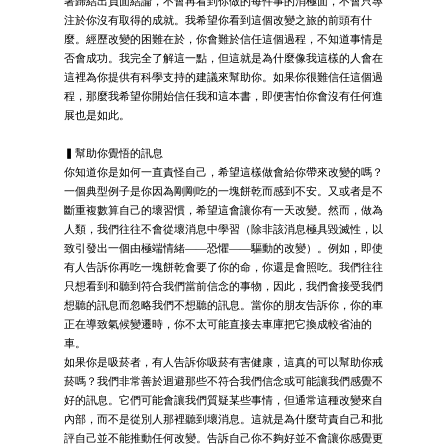
著歸結出負面結論，不會再看到你做的每件事的消極面，不會只專
注於你沒有取得的成就。我希望你看到這個改變之旅的前頭有什
麼。經歷改變的困難在於，你會難於信任這個過程，不知道事情是
否會成功。我完全了解這一點，但這就是為什麼像我這樣的人會在
這裡為你提供有科學支持的建議來幫助你。如果你很難信任這個過
程，那麼我希望你開始信任我和這本書，即便害怕你會沒有任何進
展也是如此。
▍幫助你覺悟的訊息
你知道你是如何一直責怪自己，希望這樣做會給你帶來改變的嗎？
一個典型例子是你因為剛剛吃的一塊餅乾而感到不安。又或者是不
斷重複數算自己的壞習慣，希望這會讓你有一天改變。然而，做為
人類，我們往往不會從壞消息中學習（除非該消息極具毀滅性，以
致引發出一個由極端情緒——恐懼——驅動的改變）。例如，即使
有人告訴你再吃一塊餅乾會要了你的命，你還是會照吃。我們往往
只想看到和聽到符合我們當前信念的事物，因此，我們會接受我們
想聽的訊息而忽略我們不想聽的訊息。當你的朋友告訴你，你的車
正在導致氣候變遷時，你不太可能直接去車庫把它換成較省油的
車。
如果你是吸菸者，有人告訴你吸菸有害健康，這真的可以幫助你戒
菸嗎？我們非常善於迴避那些不符合我們信念或可能讓我們感覺不
好的訊息。它們可能會讓我們質疑某些事情，但通常這種改變來自
內部，而不是從別人那裡聽到壞消息。這就是為什麼苛責自己和批
評自己並不能推動任何改變。告訴自己你不夠好並不會讓你感覺更