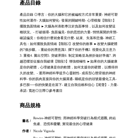
產品目錄
產品目錄 ◎導言：你的大腦和它的被編程方式非常重要- 神經可塑
性如何運作- 大腦如何變化- 發展的關鍵時期- 心理模擬【階段1】
擺脫負面情緒 ►大腦為何喜歡專注於負面事情，以及如何改變這
種狀況。- 打破循環- 負面偏見- 你的思想的力量- 悄悄展開的常態-
確認偏見︰你相信什麼就會看見什麼- 結束、失落和悲傷- 神經工
具包：如何擺脫負面情緒【階段2】改變你的敘事 ►改變大腦硬體
的7個步驟。- 重組你的潛意識1. 擱下你的手機2. 視覺化及注意力
3. 重複4. 騰出空間5. 突破界限6. 制定策略並為挫折做好準備7. 跨
越恐懼並征服自我破壞【階段3】增強積極性 ►如果你的大腦健康
是你的硬體，心理健康是你的軟體，如何支援你的硬體，以獲得持
久的改變。- 運用神經科學提升心靈韌性- 成長型心態背後的神經
科學- 你的肌肉直接與你的大腦溝通- 睡眠是你的頭號最優化工具-
多巴胺──你的快樂是在當下- 建立自我信賴和信心【尾聲】- 力量-
承諾- 寬恕◎注釋◎參考書目
商品規格
Rewire-神經可塑性: 用神經科學突破行為模式迴圈, 終結
書名 /
焦慮、恐慌和憂鬱, 實現最佳的心理健康
作者 /
Nicole Vignola
Rewire-神經可塑性: 用神經科學突破行為模式迴圈, 終結