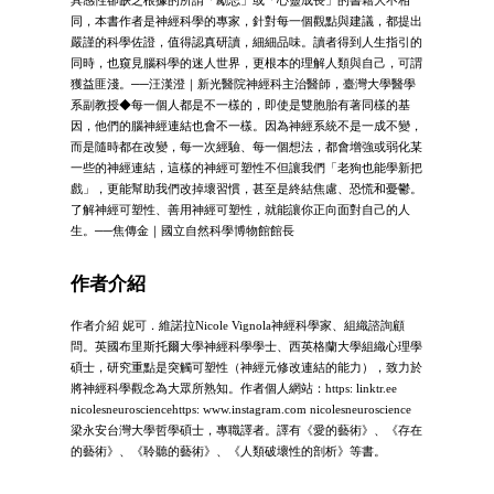
同，本書作者是神經科學的專家，針對每一個觀點與建議，都提出
嚴謹的科學佐證，值得認真研讀，細細品味。讀者得到人生指引的
同時，也窺見腦科學的迷人世界，更根本的理解人類與自己，可謂
獲益匪淺。──汪漢澄｜新光醫院神經科主治醫師，臺灣大學醫學
系副教授◆每一個人都是不一樣的，即使是雙胞胎有著同樣的基
因，他們的腦神經連結也會不一樣。因為神經系統不是一成不變，
而是隨時都在改變，每一次經驗、每一個想法，都會增強或弱化某
一些的神經連結，這樣的神經可塑性不但讓我們「老狗也能學新把
戲」，更能幫助我們改掉壞習慣，甚至是終結焦慮、恐慌和憂鬱。
了解神經可塑性、善用神經可塑性，就能讓你正向面對自己的人
生。──焦傳金｜國立自然科學博物館館長
作者介紹
作者介紹 妮可．維諾拉Nicole Vignola神經科學家、組織諮詢顧
問。英國布里斯托爾大學神經科學學士、西英格蘭大學組織心理學
碩士，研究重點是突觸可塑性（神經元修改連結的能力），致力於
將神經科學觀念為大眾所熟知。作者個人網站：https: linktr.ee
nicolesneurosciencehttps: www.instagram.com nicolesneuroscience
梁永安台灣大學哲學碩士，專職譯者。譯有《愛的藝術》、《存在
的藝術》、《聆聽的藝術》、《人類破壞性的剖析》等書。