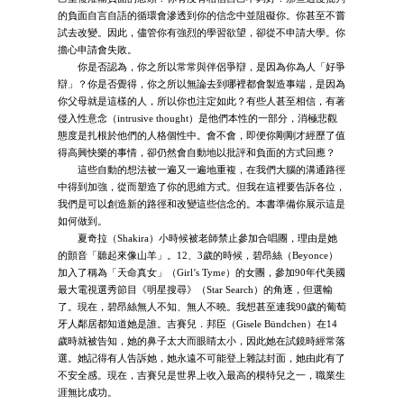
的負面自言自語的循環會滲透到你的信念中並阻礙你。你甚至不嘗
試去改變。因此，儘管你有強烈的學習欲望，卻從不申請大學。你
擔心申請會失敗。
你是否認為，你之所以常常與伴侶爭辯，是因為你為人「好爭
辯」？你是否覺得，你之所以無論去到哪裡都會製造事端，是因為
你父母就是這樣的人，所以你也注定如此？有些人甚至相信，有著
侵入性意念（intrusive thought）是他們本性的一部分，消極悲觀
態度是扎根於他們的人格個性中。會不會，即便你剛剛才經歷了值
得高興快樂的事情，卻仍然會自動地以批評和負面的方式回應？
這些自動的想法被一遍又一遍地重複，在我們大腦的溝通路徑
中得到加強，從而塑造了你的思維方式。但我在這裡要告訴各位，
我們是可以創造新的路徑和改變這些信念的。本書準備你展示這是
如何做到。
夏奇拉（Shakira）小時候被老師禁止參加合唱團，理由是她
的顫音「聽起來像山羊」。12、3歲的時候，碧昂絲（Beyonce）
加入了稱為「天命真女」（Girl’s Tyme）的女團，參加90年代美國
最大電視選秀節目《明星搜尋》（Star Search）的角逐，但選輸
了。現在，碧昂絲無人不知、無人不曉。我想甚至連我90歲的葡萄
牙人鄰居都知道她是誰。吉賽兒．邦臣（Gisele Bündchen）在14
歲時就被告知，她的鼻子太大而眼睛太小，因此她在試鏡時經常落
選。她記得有人告訴她，她永遠不可能登上雜誌封面，她由此有了
不安全感。現在，吉賽兒是世界上收入最高的模特兒之一，職業生
涯無比成功。