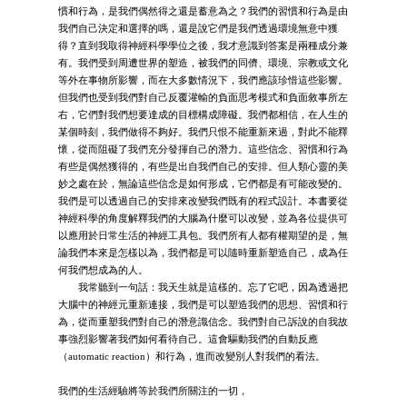
慣和行為，是我們偶然得之還是蓄意為之？我們的習慣和行為是由
我們自己決定和選擇的嗎，還是說它們是我們透過環境無意中獲
得？直到我取得神經科學學位之後，我才意識到答案是兩種成分兼
有。我們受到周遭世界的塑造，被我們的同儕、環境、宗教或文化
等外在事物所影響，而在大多數情況下，我們應該珍惜這些影響。
但我們也受到我們對自己反覆灌輸的負面思考模式和負面敘事所左
右，它們對我們想要達成的目標構成障礙。我們都相信，在人生的
某個時刻，我們做得不夠好。我們只恨不能重新來過，對此不能釋
懷，從而阻礙了我們充分發揮自己的潛力。這些信念、習慣和行為
有些是偶然獲得的，有些是出自我們自己的安排。但人類心靈的美
妙之處在於，無論這些信念是如何形成，它們都是有可能改變的。
我們是可以透過自己的安排來改變我們既有的程式設計。本書要從
神經科學的角度解釋我們的大腦為什麼可以改變，並為各位提供可
以應用於日常生活的神經工具包。我們所有人都有權期望的是，無
論我們本來是怎樣以為，我們都是可以隨時重新塑造自己，成為任
何我們想成為的人。
我常聽到一句話：我天生就是這樣的。忘了它吧，因為透過把
大腦中的神經元重新連接，我們是可以塑造我們的思想、習慣和行
為，從而重塑我們對自己的潛意識信念。我們對自己訴說的自我故
事強烈影響著我們如何看待自己。這會驅動我們的自動反應
（automatic reaction）和行為，進而改變別人對我們的看法。
我們的生活經驗將等於我們所關注的一切，