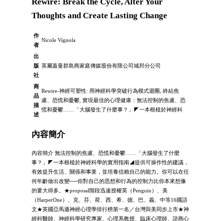
Rewire: Break the Cycle, Alter Your
Thoughts and Create Lasting Change
作
Nicole Vignola
者
出
版
英屬蓋曼群島商家庭傳媒股份有限公司城邦分公司
社
商
Rewire-神經可塑性: 用神經科學突破行為模式迴圈, 終結焦
品
慮、恐慌和憂鬱, 實現最佳的心理健康：無法控制的焦慮、恐
描
慌和憂鬱……「大腦發生了什麼事？」◤一本根植於神經科
述
內容簡介
內容簡介 無法控制的焦慮、恐慌和憂鬱……「大腦發生了什麼
事？」◤一本根植於神經科學的實用指南◢提供可操作性的建議，
有效提升生活、關係和事業，並培養信賴自己的能力。你可以在任
何年齡做出改變──你對自己的思想和行為的控制力比你本來想像
的要大得多。★proposal階段迅速授權英（Penguin）、美
（HarperOne）、克、芬、荷、西、希、德、巴、義、中等16國語
文★英國亞馬遜神經心理學排行榜第一名／台灣與美同步上市★神
經科醫師、神經科學研究專家、心理系教授、臨床心理師、諮商心