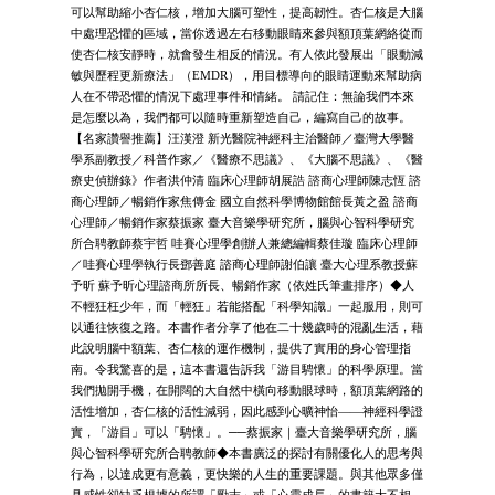
可以幫助縮小杏仁核，增加大腦可塑性，提高韌性。杏仁核是大腦
中處理恐懼的區域，當你透過左右移動眼睛來參與額頂葉網絡從而
使杏仁核安靜時，就會發生相反的情況。有人依此發展出「眼動減
敏與歷程更新療法」（EMDR），用目標導向的眼睛運動來幫助病
人在不帶恐懼的情況下處理事件和情緒。 請記住：無論我們本來
是怎麼以為，我們都可以隨時重新塑造自己，編寫自己的故事。
【名家讚譽推薦】汪漢澄 新光醫院神經科主治醫師／臺灣大學醫
學系副教授／科普作家／《醫療不思議》、《大腦不思議》、《醫
療史偵辦錄》作者洪仲清 臨床心理師胡展誥 諮商心理師陳志恆 諮
商心理師／暢銷作家焦傳金 國立自然科學博物館館長黃之盈 諮商
心理師／暢銷作家蔡振家 臺大音樂學研究所，腦與心智科學研究
所合聘教師蔡宇哲 哇賽心理學創辦人兼總編輯蔡佳璇 臨床心理師
／哇賽心理學執行長鄧善庭 諮商心理師謝伯讓 臺大心理系教授蘇
予昕 蘇予昕心理諮商所所長、暢銷作家（依姓氏筆畫排序）◆人
不輕狂枉少年，而「輕狂」若能搭配「科學知識」一起服用，則可
以通往恢復之路。本書作者分享了他在二十幾歲時的混亂生活，藉
此說明腦中額葉、杏仁核的運作機制，提供了實用的身心管理指
南。令我驚喜的是，這本書還告訴我「游目騁懷」的科學原理。當
我們拋開手機，在開闊的大自然中橫向移動眼球時，額頂葉網路的
活性增加，杏仁核的活性減弱，因此感到心曠神怡——神經科學證
實，「游目」可以「騁懷」。──蔡振家｜臺大音樂學研究所，腦
與心智科學研究所合聘教師◆本書廣泛的探討有關優化人的思考與
行為，以達成更有意義，更快樂的人生的重要課題。與其他眾多僅
具感性卻缺乏根據的所謂「勵志」或「心靈成長」的書籍大不相