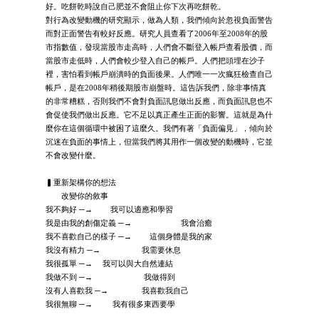
好。吃餅乾時說自己肥並不會阻止你下次再吃餅乾。
對行為改變動機的研究顯示，做為人類，我們傾向於忽視負面警告
而對正面警告有較好反應。研究人員查看了2006年至2008年的股
市指數值，發現當股市走高時，人們會不斷登入帳戶查看股價，而
當股市走低時，人們會較少登入自己的帳戶。人們把頭埋在沙子
裡，害怕看到帳戶崩潰時的負面後果。人們唯一一次瘋狂檢查自己
帳戶，是在2008年稍後期股市崩盤時。這告訴我們，除非事情真
的非常糟糕，否則我們不會對負面訊息做出反應，而負面訊息也不
會促使我們做出反應。它不足以真正產生正面的影響。這就是為什
麼你在這個循環中被困了這麼久。我們有著「負面偏見」，傾向於
沉迷在負面的事情上，但當我們將其用作一個改變的動機時，它並
不會改變什麼。
▍重新架構你的想法
改變你的敘事
我不夠好 ─→ 我可以適應和學習
我是由我的創傷定義 ─→ 我會治癒
我不喜歡自己的樣子 ─→ 這個身體是我的家
我沒有精力 ─→ 我需要休息
我很孤單 ─→ 我可以與大自然連結
我做不到 ─→ 我做得到
沒有人喜歡我 ─→ 我喜歡我自己
我很無聊 ─→ 我有很多東西要學