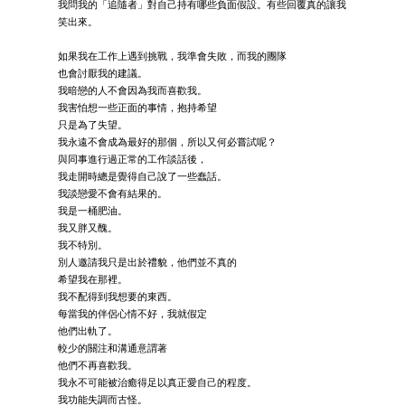
我問我的「追隨者」對自己持有哪些負面假設。有些回覆真的讓我
笑出來。
如果我在工作上遇到挑戰，我準會失敗，而我的團隊
也會討厭我的建議。
我暗戀的人不會因為我而喜歡我。
我害怕想一些正面的事情，抱持希望
只是為了失望。
我永遠不會成為最好的那個，所以又何必嘗試呢？
與同事進行過正常的工作談話後，
我走開時總是覺得自己說了一些蠢話。
我談戀愛不會有結果的。
我是一桶肥油。
我又胖又醜。
我不特別。
別人邀請我只是出於禮貌，他們並不真的
希望我在那裡。
我不配得到我想要的東西。
每當我的伴侶心情不好，我就假定
他們出軌了。
較少的關注和溝通意謂著
他們不再喜歡我。
我永不可能被治癒得足以真正愛自己的程度。
我功能失調而古怪。