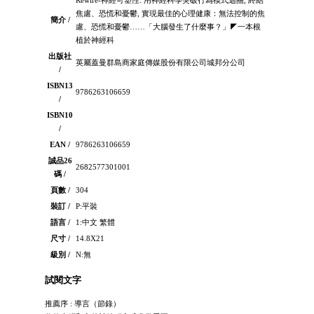
焦慮、恐慌和憂鬱, 實現最佳的心理健康：無法控制的焦
簡介 /
慮、恐慌和憂鬱……「大腦發生了什麼事？」◤一本根
植於神經科
出版社
英屬蓋曼群島商家庭傳媒股份有限公司城邦分公司
/
ISBN13
9786263106659
/
ISBN10
/
EAN /
9786263106659
誠品26
2682577301001
碼 /
頁數 /
304
裝訂 /
P:平裝
語言 /
1:中文 繁體
尺寸 /
14.8X21
級別 /
N:無
試閱文字
推薦序 : 導言（節錄）