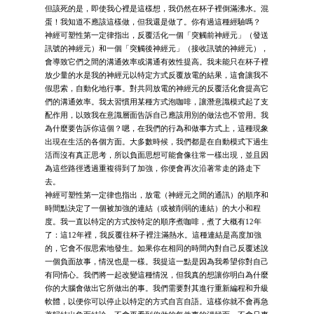
但該死的是，即使我心裡是這樣想，我仍然在杯子裡倒滿沸水。混
蛋！我知道不應該這樣做，但我還是做了。你有過這種經驗嗎？
神經可塑性第一定律指出，反覆活化一個「突觸前神經元」（發送
訊號的神經元）和一個「突觸後神經元」（接收訊號的神經元），
會導致它們之間的溝通效率或溝通有效性提高。我未能只在杯子裡
放少量的水是我的神經元以特定方式反覆放電的結果，這會讓我不
假思索，自動化地行事。對共同放電的神經元的反覆活化會提高它
們的溝通效率。我太習慣用某種方式泡咖啡，讓潛意識模式起了支
配作用，以致我在意識層面告訴自己應該用別的做法也不管用。我
為什麼要告訴你這個？嗯，在我們的行為和做事方式上，這種現象
出現在生活的各個方面。大多數時候，我們都是在自動模式下過生
活而沒有真正思考，所以負面思想可能會像往常一樣出現，並且因
為這些路徑透過重複得到了加強，你便會再次沿著常走的路走下
去。
神經可塑性第一定律也指出，放電（神經元之間的通訊）的順序和
時間點決定了一個被加強的連結（或被削弱的連結）的大小和程
度。我一直以特定的方式按特定的順序煮咖啡，煮了大概有12年
了：這12年裡，我反覆往杯子裡注滿熱水。這種連結是高度加強
的，它會不假思索地發生。如果你在相同的時間內對自己反覆述說
一個負面故事，情況也是一樣。我提這一點是因為我希望你對自己
有同情心。我們將一起改變這種情況，但我真的想讓你明白為什麼
你的大腦會做出它所做出的事。我們需要對其進行重新編程和升級
軟體，以便你可以停止以特定的方式自言自語。這樣你就不會再急