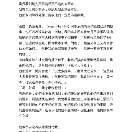
當我看到別人買得起我買不起的東西時，
我對自己感到難過，並認為我永遠做不到。
他們取消和我見面，所以他們一定是不喜歡我。
這些「負面偏見」（negativity bias）可以表現為我們給自己講的故
事，也可以表現為行為。例如，我的室友回家後總是用誇張和添油
加醋的方式講述當天碰到的壞事和倒楣事：「然後火車晚點了4分
鐘，這讓我很生氣，因為我本來就出門晚了。然後火車上又有個傢
伙如何如何……然後我的老闆這麼這麼說……然後一整天下來愈來
愈糟。」
有時我喜歡在社交場合播下種子，和客戶談話時更斷然是這樣。我
會問他們：「這星期你碰到哪些小得意和大得意？」
他們通常一開始會說：「沒太多好事。」繼而大吐苦水：「這星期
大多數時候都很糟糕。」然後等我們聊開，我會開始指出：「等一
等，你說這件事是一件小得意。」
「啊，對喔……我怎麼沒想到。」
有趣的是，他們慢慢會意識到，他們碰到的好事比他們本來注意到
的要多。到談話快結束時，我會看見他們臉上洋溢著笑容，滔滔不
絕談碰到過的所有美好的事情。他們當然也會談到負面的事情，但
態度卻較無所謂，這表示他們較不受情緒和偏見束縛，能夠採取中
立立場。
就像宇宙沒有搞陰謀對付我，