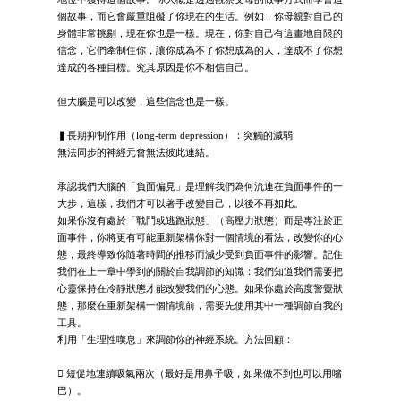
個故事，而它會嚴重阻礙了你現在的生活。例如，你母親對自己的
身體非常挑剔，現在你也是一樣。現在，你對自己有這畫地自限的
信念，它們牽制住你，讓你成為不了你想成為的人，達成不了你想
達成的各種目標。究其原因是你不相信自己。
但大腦是可以改變，這些信念也是一樣。
▍長期抑制作用（long-term depression）：突觸的減弱
無法同步的神經元會無法彼此連結。
承認我們大腦的「負面偏見」是理解我們為何流連在負面事件的一
大步，這樣，我們才可以著手改變自己，以後不再如此。
如果你沒有處於「戰鬥或逃跑狀態」（高壓力狀態）而是專注於正
面事件，你將更有可能重新架構你對一個情境的看法，改變你的心
態，最終導致你隨著時間的推移而減少受到負面事件的影響。記住
我們在上一章中學到的關於自我調節的知識：我們知道我們需要把
心靈保持在冷靜狀態才能改變我們的心態。如果你處於高度警覺狀
態，那麼在重新架構一個情境前，需要先使用其中一種調節自我的
工具。
利用「生理性嘆息」來調節你的神經系統。方法回顧：
 短促地連續吸氣兩次（最好是用鼻子吸，如果做不到也可以用嘴
巴）。