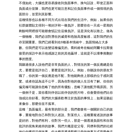
不僅如此，大腦也更容易接收到負面事件。換句話說，即使正面和
負面成分並陳，我們也更可能注意和記住負面事件或一個情境的負
面部分，並受到其影響。
這種情形也以各種不同方式出現在我們的生活中。例如，如果你的
社群媒體貼文得到一堆好評和一條負評，那麼你在一天或一星期的
剩餘時間裡很可能都會惦記住這條負評。這是演化有以致之。做為
一個物種，我們必須對潛在的威脅和危險高度敏感，這對我們的生
存至關重要。我們已經看到在8種基本情緒中，負面情緒占大多
數。但我們是可以改變這種偏見的。喬科維奇在輸給阿爾卡拉斯後
接受的採訪中表示他感謝之前的其他贏球，這就是不以壞事推翻好
事的態度。
我聽過很多人說他們是非常負面的人，對情況的第一個反應總是怨
尤，要麼是批評自己，要麼是批評別人。例如，你聽說你的朋友升
職了，你的第一個反應是他不配，對他能夠坐上那樣的位子感到震
驚。或者你認為這不公平，因為你對他的個人生活有了解。但你的
偏見極可能讓你忽略了他的所有優點，忽略了讓他配升職原因。另
一個例子是，當你看到伴侶以前伴侶的照片時，你會覺得他們比你
強或比你好看。我們的大腦喜歡專注於負面的事情上，如果這聽起
來像你，那麼你並不孤單。
這種「負面偏見」最有害的部分是，我們都會有一個關於自己的故
事，重複地對自己和對別人述說。對某些人，這種重複述說的故事
是好的，對他們有利，但對另一些人，那是一個透過負面性和自我
批評的視角來維持的故事。我們大概是從父母、同儕和我們的社經
地位中獲得這個故事。你大概是透過觀察父母的做事方式而學會這