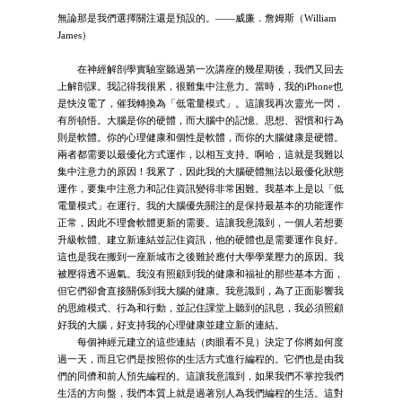
無論那是我們選擇關注還是預設的。——威廉．詹姆斯（William
James）
在神經解剖學實驗室聽過第一次講座的幾星期後，我們又回去
上解剖課。我記得我很累，很難集中注意力。當時，我的iPhone也
是快沒電了，催我轉換為「低電量模式」。這讓我再次靈光一閃，
有所頓悟。大腦是你的硬體，而大腦中的記憶、思想、習慣和行為
則是軟體。你的心理健康和個性是軟體，而你的大腦健康是硬體。
兩者都需要以最優化方式運作，以相互支持。啊哈，這就是我難以
集中注意力的原因！我累了，因此我的大腦硬體無法以最優化狀態
運作，要集中注意力和記住資訊變得非常困難。我基本上是以「低
電量模式」在運行。我的大腦優先關注的是保持最基本的功能運作
正常，因此不理會軟體更新的需要。這讓我意識到，一個人若想要
升級軟體、建立新連結並記住資訊，他的硬體也是需要運作良好。
這也是我在搬到一座新城市之後難於應付大學學業壓力的原因。我
被壓得透不過氣。我沒有照顧到我的健康和福祉的那些基本方面，
但它們卻會直接關係到我大腦的健康。我意識到，為了正面影響我
的思維模式、行為和行動，並記住課堂上聽到的訊息，我必須照顧
好我的大腦，好支持我的心理健康並建立新的連結。
每個神經元建立的這些連結（肉眼看不見）決定了你將如何度
過一天，而且它們是按照你的生活方式進行編程的。它們也是由我
們的同儕和前人預先編程的。這讓我意識到，如果我們不掌控我們
生活的方向盤，我們本質上就是過著別人為我們編程的生活。這對