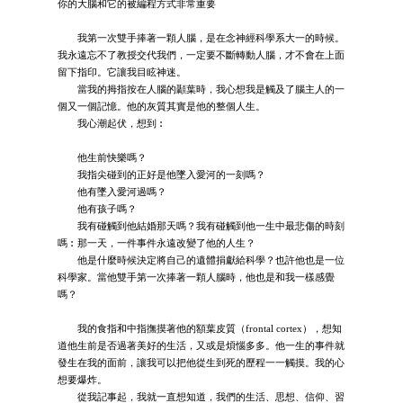
你的大腦和它的被編程方式非常重要
我第一次雙手捧著一顆人腦，是在念神經科學系大一的時候。
我永遠忘不了教授交代我們，一定要不斷轉動人腦，才不會在上面
留下指印。它讓我目眩神迷。
當我的拇指按在人腦的顳葉時，我心想我是觸及了腦主人的一
個又一個記憶。他的灰質其實是他的整個人生。
我心潮起伏，想到︰
他生前快樂嗎？
我指尖碰到的正好是他墜入愛河的一刻嗎？
他有墜入愛河過嗎？
他有孩子嗎？
我有碰觸到他結婚那天嗎？我有碰觸到他一生中最悲傷的時刻
嗎︰那一天，一件事件永遠改變了他的人生？
他是什麼時候決定將自己的遺體捐獻給科學？也許他也是一位
科學家。當他雙手第一次捧著一顆人腦時，他也是和我一樣感覺
嗎？
我的食指和中指撫摸著他的額葉皮質（frontal cortex），想知
道他生前是否過著美好的生活，又或是煩惱多多。他一生的事件就
發生在我的面前，讓我可以把他從生到死的歷程一一觸摸。我的心
想要爆炸。
從我記事起，我就一直想知道，我們的生活、思想、信仰、習