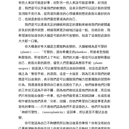
有些人來說可能是好事，但對另一些人來說可能是壞事。好消息
是，我們是可以升級我們的軟體的。這表示我們可以設計新的習慣
並消除不良行為，從而達到最佳的心理健康狀態並創造出最好的自
己，也就是創造出我們最想要成為的自己。
我們是可以透過充足的睡眠和固定的運動來確保我們的硬體處
於良好的運作狀態，稍後我將更詳細地討論這一點。但就目前，我
希望讓你知道你的大腦是可鍛的和可改變的。知道了這個想必讓你
大大鬆一口氣。
你大概會好奇大腦是怎麼能夠改變的。大腦被稱為是可塑的
（plastic）—— 「可塑的」源自希臘文的plastikos，而後者意指能
夠塑形的。即使我們上了年紀，我們的大腦一樣也可以改變和重組
自己，創造出新的路徑。儘管人們普遍認為整容手術（plastic
surgery）就是讓人可以被塑造成芭比娃娃的模樣，但這也是我們
稱之為「整容手術」的原因。這是一大福音，因為它表示我們的硬
體是可以改善的，表示我們是可以擺脫我們極力想要擺脫的習慣和
行為。我遇過很多覺得自己被生活困住了的人，他們做著他們討厭
的工作但又認為不得不爾，因為他們相信這是他們的命運，而且他
們只有技能去做那一件事。也許他們接受過工程師訓練，在成長過
程中被告知他們具有「分析」頭腦，但他們希望自己能從事更具創
造性的事情——只不過他們認為他們不是這樣的人。他們不知道有
「神經可塑性」（neuroplasticity）這回事，所以甚至不嘗試去改
變。
你可曾認為自己不夠聰明所以無法做某些事情？你有沒有給自
己重複灌輸負面的念頭？你有沒有相信自己不夠好？那些過度批判