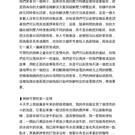
我們來看另一個例子。如果你在感到壓力時總是覺得需要吸菸，那
是因為你的大腦將這種解決方案與緩解壓力聯繫起來。你腦中的神
經元同時發出訊號，告訴你解決壓力的方法就是抽菸。這是一種大
多數人沒有注意到的自動反應。但知道我們可以改變這種反應意謂
著我們可以用其他選擇來取代它，這樣，隨著時間的推移，你的大
腦在碰到壓力時便會採取不同的路線，而不是自動想到吸菸。你的
想法也會出現同樣情形。有人可能會說，改變想法比戒菸更容易，
因為吸菸具有成癮性，但你的大腦常常會陷入負面情緒，因為這是
它一遍又一遍練習所形成的。
可塑性的很棒之處在於它是雙向的。我們可以創造新的連結，但我
們也可以甩掉其中一些連結。我們是可以甩掉一些我們重複述說的
故事，用較正面的故事取而代之。你是可以刻意地不讓一個想法直
接地帶出另一個想法，來切斷兩個同時放電的神經元之間的聯繫。
把兩個相續的想法的出現間距拉得愈長，它們的神經連結就愈弱。
這種知識在後面更詳細地探討如何拆解特定的放電模式時，將很重
要。
▍神經可塑性第一定律
今天早上我就像多年來的那樣煮咖啡。我的伴侶最近買了個漂亮的
小奶泡器。它看起來像一根頂部有光環的攪拌棒，可以振動和旋
轉，這樣你就可以使牛奶起泡，讓其變得絲滑。我一星期前便知
道，一開始只應該在杯子裡放少量的水或牛奶，待打泡後再把杯內
的水或牛奶添滿。我已經準備好等水壺沸騰之後在馬克杯裡倒一點
點水，再施展神奇的打泡沫法術，炮製出有史以來最好的咖啡……