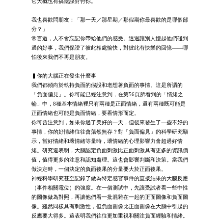
它大概也有搞陰謀對付你。
我也喜歡問朋友：「那一天／那星期／那假期你最喜歡的是哪個部
分？」
常言道，人不會忘記你帶給他們的感受。透過讓別人憶起他們碰到
過的好事，我們保證了彼此相處愉快，對彼此有快樂的回憶——哪
怕後來我們不再是朋友。
▍你的大腦正在發生什麼事
我們都傾向於執持負面的假設和老想著負面的事情。這是所謂的
「負面偏見」。你可能已經注意到，在第56頁所看到的「情緒之
輪」中，8種基本情緒裡只有兩種是正面情緒，還有兩種既可能是
正面情緒也可能是負面情緒，要看情形而定。
你可曾注意到，如果你過了美好的一天，但後來發生了一些不好的
事情，你的好情緒往往會蕩然無存？對「負面偏見」的科學研究顯
示，當好情緒和壞情緒等量時，壞情緒的心理影響力會超過好情
緒。研究還表明，大腦認定負面刺激比正面刺激具有更多的資訊價
值，值得更多的注意和認知處理。這也會影響判斷和決策。當我們
做決定時，一個決定的負面後果的分量要大於正面後果。
神經科學研究甚至記錄了做為特定感官事件的直接結果的大腦反應
（事件相關電位）的強度。在一個測試中，先讓受試者看一些中性
的圖像做為對照，再讓他們看一批混雜在一起的正面圖像和負面圖
像。雖然同樣具有刺激性，但負面圖像比正面圖像在大腦中引起的
反應要大得多。這表明我們往往更加重視和關注負面經驗和情緒。