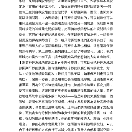
系統，克服自我設限信念，並重新學會信任自己。作者將這本書設
定為「實用的神經工具包」，讓你在任何時候都能回頭參考──假
使你正在與自我設限的信念做鬥爭，可以翻到第一階段，查閱如何
駕馭這個問題。（內容節錄）▍可塑性是雙向的，可以創造也可以
甩掉連結刻意地不讓一個想法直接地帶出另一個想法，來切斷兩個
同時放電的神經元之間的聯繫，把兩個相續的想法的出現間距拉得
愈長，它們的神經連結就會愈弱。作者以鋼琴實驗為例，一組要學
習用五指彈奏鋼琴曲子，另一組只需要想像他們正在彈奏曲子，結
果顯示兩組人的大腦活動相似，可塑性水準也相似。這意謂著僅僅
想到彈鋼琴，就已經在大腦的路徑上引起了神經變化。因此，我們
可以把它當作一種工具：讓大腦開始為我們想朝的方向畫出路徑。
▍調節神經系統的實用工具►生理性嘆息：可幫助你把神經系統調
節回到平靜的狀態，讓你能夠以較冷靜的頭腦分析你的意念。方
法：短促地連續吸氣兩次（最好是用鼻子吸，如果做不到也可以用
嘴巴），閉氣一秒鐘，然後用嘴巴長而緩慢地呼氣。連續吸氣兩次
很重要，因為它可以迫使塌陷的肺泡（肺部的小氣囊）再次打開，
使其重新膨脹。這讓肺部有更多表面積來增加氧氣的攝入量，並有
效地從系統中去除過多的二氧化碳——這是向你的大腦發出的一個
訊號，表明你不再面臨任何威脅。機制：反芻時因為處於高度情緒
激動狀態，你會難以清晰地思考。這時我們的情緒腦占據了支配地
位，而負責進行分析性判斷和事實性判斷的新皮質則退居二線。這
樣，強烈的情緒會驅動感情，你的敘事可能被誇大。藉由「生理性
嘆息」，你的心跳率會因此下降，從而讓你回到放鬆的狀態。►以
合乎神經科學的方式步行可以減少焦慮：置身大自然和開闊空間中